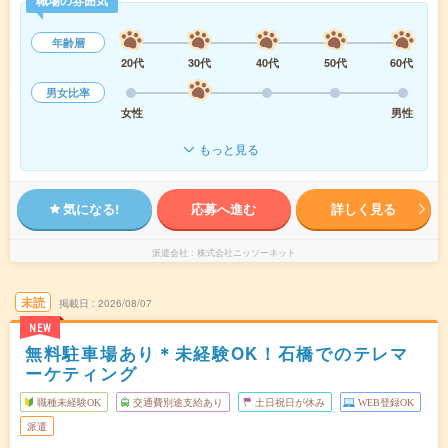
職場の雰囲気
年齢層
20代
30代
40代
50代
60代
男女比率
女性
男性
もっと見る
気になる!
応募へ進む
詳しく見る
派遣会社
株式会社ニッソーネット
未読
掲載日
2026/08/07
NEW
無料駐車場あり＊未経験OK！石橋でのテレマ
ーケティング
職種未経験OK
交通費別途支給あり
土日祝日が休み
WEB登録OK
派遣