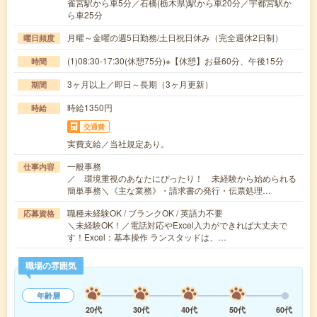
雀宮駅から車5分／石橋(栃木県)駅から車20分／宇都宮駅か
ら車25分
月曜～金曜の週5日勤務/土日祝日休み（完全週休2日制）
曜日頻度
(1)08:30-17:30(休憩75分)※【休憩】お昼60分、午後15分
時間
3ヶ月以上／即日～長期（3ヶ月更新）
期間
時給1350円
時給
交通費
実費支給／当社規定あり。
一般事務
仕事内容
／ 環境重視のあなたにぴったり！ 未経験から始められる
簡単事務＼《主な業務》・請求書の発行・伝票処理…
職種未経験OK / ブランクOK / 英語力不要
応募資格
＼未経験OK！／電話対応やExcel入力ができれば大丈夫で
す！Excel：基本操作 ランスタッドは、…
職場の雰囲気
年齢層
20代
30代
40代
50代
60代