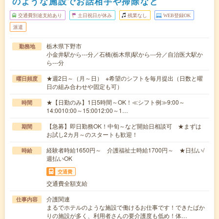
のような施設でお話相手や掃除など
交通費別途支給あり
土日祝日が休み
残業なし
WEB登録OK
派遣
栃木県下野市
勤務地
小金井駅から---分／石橋(栃木県)駅から---分／自治医大駅か
ら---分
★週2日～（月～日） ※希望のシフトを毎月提出（日数と曜
曜日頻度
日の組み合わせや固定も可）
★【日勤のみ】1日5時間～OK！≪シフト例≫9:00～
時間
14:0010:00～15:0012:00～1…
【急募】即日勤務OK！中旬～など開始日相談可 ★まずは
期間
お試し2カ月～のスタートも歓迎！
経験者時給1650円～ 介護福祉士時給1700円～ ★日払い/
時給
週払いOK
交通費
交通費全額支給
介護関連
仕事内容
まるでホテルのような施設で働けるお仕事です！できたばか
りの施設が多く、利用者さんの要介護度も低め！体…