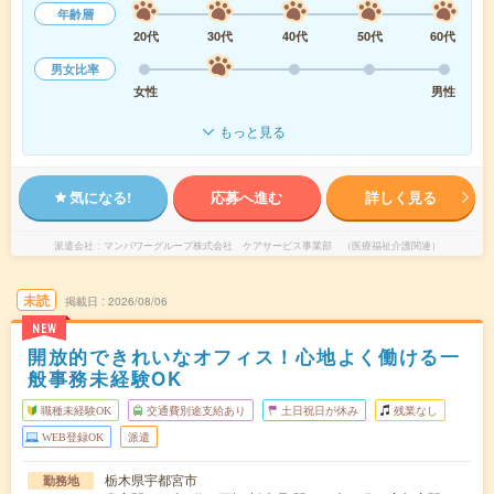
年齢層
20代
30代
40代
50代
60代
男女比率
女性
男性
もっと見る
気になる!
応募へ進む
詳しく見る
派遣会社
マンパワーグループ株式会社 ケアサービス事業部 （医療福祉介護関連）
未読
掲載日
2026/08/06
NEW
開放的できれいなオフィス！心地よく働ける一
般事務未経験OK
職種未経験OK
交通費別途支給あり
土日祝日が休み
残業なし
WEB登録OK
派遣
栃木県宇都宮市
勤務地