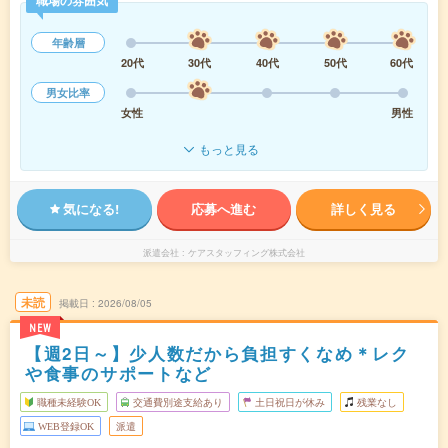
職場の雰囲気
年齢層
20代
30代
40代
50代
60代
男女比率
女性
男性
もっと見る
気になる!
応募へ進む
詳しく見る
派遣会社
ケアスタッフィング株式会社
未読
掲載日
2026/08/05
NEW
【週2日～】少人数だから負担すくなめ＊レク
や食事のサポートなど
職種未経験OK
交通費別途支給あり
土日祝日が休み
残業なし
WEB登録OK
派遣