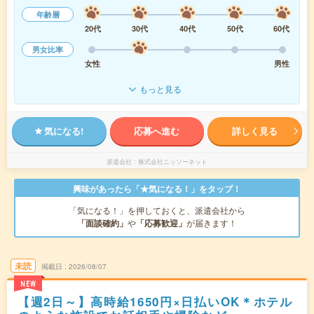
年齢層
20代
30代
40代
50代
60代
男女比率
女性
男性
もっと見る
気になる!
応募へ進む
詳しく見る
派遣会社
株式会社ニッソーネット
興味があったら「★気になる！」をタップ！
「気になる！」を押しておくと、派遣会社から
「面談確約」
や
「応募歓迎」
が届きます！
未読
掲載日
2026/08/07
NEW
【週2日～】高時給1650円×日払いOK＊ホテル