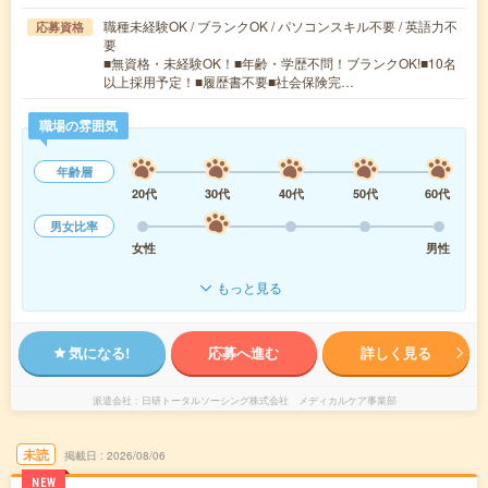
職種未経験OK / ブランクOK / パソコンスキル不要 / 英語力不
応募資格
要
■無資格・未経験OK！■年齢・学歴不問！ブランクOK!■10名
以上採用予定！■履歴書不要■社会保険完…
職場の雰囲気
年齢層
20代
30代
40代
50代
60代
男女比率
女性
男性
もっと見る
気になる!
応募へ進む
詳しく見る
派遣会社
日研トータルソーシング株式会社 メディカルケア事業部
未読
掲載日
2026/08/06
NEW