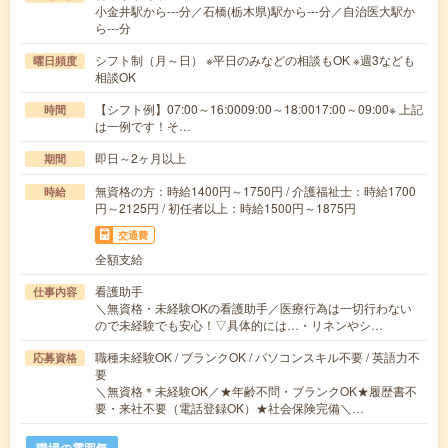
小金井駅から---分／石橋(栃木県)駅から---分／自治医大駅か
ら---分
シフト制（月～日） ※平日のみなどの相談もOK ※週3なども
曜日頻度
相談OK
【シフト例】07:00～16:0009:00～18:0017:00～09:00※ 上記
時間
は一例です！そ…
即日～2ヶ月以上
期間
無資格の方：時給1400円～1750円 / 介護福祉士：時給1700
時給
円～2125円 / 初任者以上：時給1500円～1875円
交通費
全額支給
看護助手
仕事内容
＼無資格・未経験OKの看護助手／医療行為は一切行わない
ので未経験でも安心！▽具体的には…・リネンやシ…
職種未経験OK / ブランクOK / パソコンスキル不要 / 英語力不
応募資格
要
＼無資格＊未経験OK／★年齢不問・ブランクOK★履歴書不
要・来社不要（電話登録OK）★社会保険完備＼…