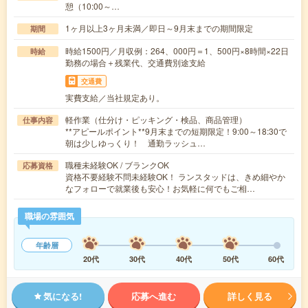
憩（10:00～…
1ヶ月以上3ヶ月未満／即日～9月末までの期間限定
期間
時給1500円／月収例：264、000円＝1、500円×8時間×22日
時給
勤務の場合＋残業代、交通費別途支給
交通費
実費支給／当社規定あり。
軽作業（仕分け・ピッキング・検品、商品管理）
仕事内容
**アピールポイント**9月末までの短期限定！9:00～18:30で
朝は少しゆっくり！ 通勤ラッシュ…
職種未経験OK / ブランクOK
応募資格
資格不要経験不問未経験OK！ ランスタッドは、きめ細やか
なフォローで就業後も安心！お気軽に何でもご相…
職場の雰囲気
年齢層
20代
30代
40代
50代
60代
気になる!
応募へ進む
詳しく見る