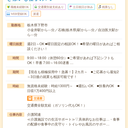
職種未経験OK
交通費別途支給あり
土日祝日が休み
残業なし
WEB登録OK
派遣
栃木県下野市
勤務地
小金井駅から---分／石橋(栃木県)駅から---分／自治医大駅か
ら---分
週2日～OK ■曜日固定の相談OK！ ■希望の曜日があればご相
曜日頻度
談ください！
9:00～18:00（休憩60分）■ご希望があれば下記シフトも
時間
OK！早番 7:00～16:00遅番 …
【現在も積極採用中！急募！】2カ月～ ■ご応募から最短2
期間
～3日後の就業も相談可能です！
無資格未経験：時給1300円～ ■週払いOK ■扶養内OK ■
時給
日収1万400円以上
交通費
交通費全額支給（ガソリン代もOK！）
介護関連
仕事内容
≪介護施設での生活サポート≫▽具体的なお仕事は…・食事
の配膳や食事中の見守り・トイレやお風呂のサポー…