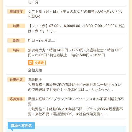
ら---分
シフト制（月～日） ※平日のみなどの相談もOK ※週3なども
曜日頻度
相談OK
【シフト例】07:00～16:0009:00～18:0017:00～09:00※ 上記
時間
は一例です！そ…
即日～2ヶ月以上
期間
無資格の方：時給1400円～1750円 / 介護福祉士：時給1700
時給
円～2125円 / 初任者以上：時給1500円～1875円
交通費
全額支給
看護助手
仕事内容
＼無資格・未経験OKの看護助手／医療行為は一切行わない
ので未経験でも安心！▽具体的には…・リネンやシ…
職種未経験OK / ブランクOK / パソコンスキル不要 / 英語力不
応募資格
要
＼無資格＊未経験OK／★年齢不問・ブランクOK★履歴書不
要・来社不要（電話登録OK）★社会保険完備＼…
職場の雰囲気