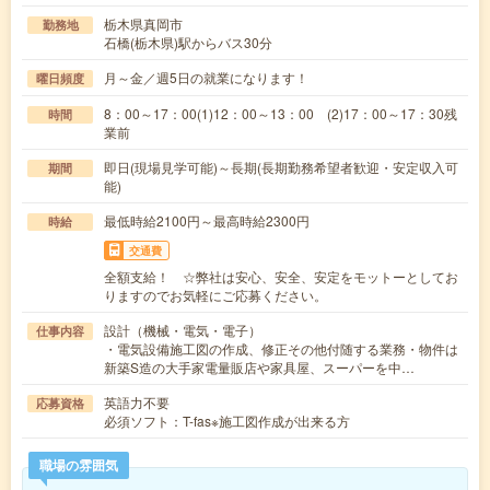
栃木県真岡市
勤務地
石橋(栃木県)駅からバス30分
月～金／週5日の就業になります！
曜日頻度
8：00～17：00(1)12：00～13：00 (2)17：00～17：30残
時間
業前
即日(現場見学可能)～長期(長期勤務希望者歓迎・安定収入可
期間
能)
最低時給2100円～最高時給2300円
時給
交通費
全額支給！ ☆弊社は安心、安全、安定をモットーとしてお
りますのでお気軽にご応募ください。
設計（機械・電気・電子）
仕事内容
・電気設備施工図の作成、修正その他付随する業務・物件は
新築S造の大手家電量販店や家具屋、スーパーを中…
英語力不要
応募資格
必須ソフト：T-fas※施工図作成が出来る方
職場の雰囲気