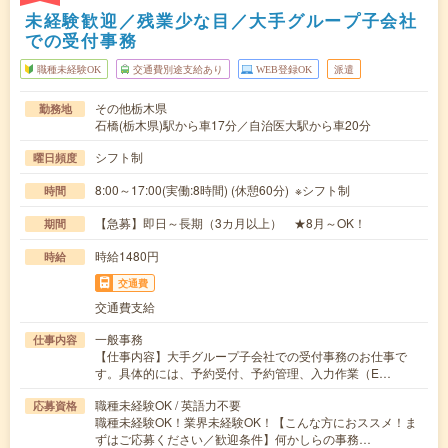
未経験歓迎／残業少な目／大手グループ子会社
での受付事務
職種未経験OK
交通費別途支給あり
WEB登録OK
派遣
その他栃木県
勤務地
石橋(栃木県)駅から車17分／自治医大駅から車20分
シフト制
曜日頻度
8:00～17:00(実働:8時間) (休憩60分) ※シフト制
時間
【急募】即日～長期（3カ月以上） ★8月～OK！
期間
時給1480円
時給
交通費
交通費支給
一般事務
仕事内容
【仕事内容】大手グループ子会社での受付事務のお仕事で
す。具体的には、予約受付、予約管理、入力作業（E…
職種未経験OK / 英語力不要
応募資格
職種未経験OK！業界未経験OK！【こんな方におススメ！ま
ずはご応募ください／歓迎条件】何かしらの事務…