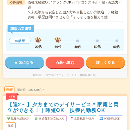
職種未経験OK / ブランクOK / パソコンスキル不要 / 英語力不
応募資格
要
＼未経験から安定した働き方を目指したい方歓迎！／経験・
資格・学歴は問いません◎「そろそろ腰を据えて働…
職場の雰囲気
年齢層
20代
30代
40代
50代
60代
気になる!
応募へ進む
詳しく見る
派遣会社
株式会社テクノ・サービス（無期雇用派遣）
未読
掲載日
2026/08/07
NEW
【週2～】夕方までのデイサービス＊家庭と両
立ができる！｜時短OK｜扶養内勤務OK
職種未経験OK
交通費別途支給あり
土日祝日が休み
WEB登録OK
派遣