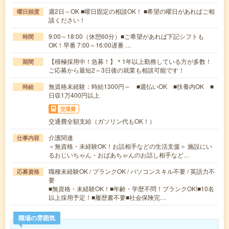
週2日～OK ■曜日固定の相談OK！ ■希望の曜日があればご相
曜日頻度
談ください！
9:00～18:00（休憩60分）■ご希望があれば下記シフトも
時間
OK！早番 7:00～16:00遅番 …
【積極採用中！急募！】＊1年以上勤務している方が多数！
期間
ご応募から最短2～3日後の就業も相談可能です！
無資格未経験：時給1300円～ ■週払いOK ■扶養内OK ■
時給
日収1万400円以上
交通費
交通費全額支給（ガソリン代もOK！）
介護関連
仕事内容
＜無資格・未経験OK！お話相手などの生活支援＞ 施設にい
るおじいちゃん・おばあちゃんのお話し相手など…
職種未経験OK / ブランクOK / パソコンスキル不要 / 英語力不
応募資格
要
■無資格・未経験OK！■年齢・学歴不問！ブランクOK!■10名
以上採用予定！■履歴書不要■社会保険完…
職場の雰囲気