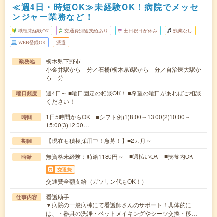
≪週4日・時短OK≫未経験OK！病院でメッセ
ンジャー業務など！
職種未経験OK
交通費別途支給あり
土日祝日が休み
残業なし
WEB登録OK
派遣
栃木県下野市
勤務地
小金井駅から---分／石橋(栃木県)駅から---分／自治医大駅か
ら---分
週4日～ ■曜日固定の相談OK！ ■希望の曜日があればご相談
曜日頻度
ください！
1日5時間からOK！■シフト例(1)8:00～13:00(2)10:00～
時間
15:00(3)12:00…
【現在も積極採用中！急募！】■2カ月～
期間
無資格未経験：時給1180円～ ■週払いOK ■扶養内OK
時給
交通費
交通費全額支給（ガソリン代もOK！）
看護助手
仕事内容
▼病院の一般病棟にて看護師さんのサポート！具体的に
は、・器具の洗浄・ベットメイキングやシーツ交換・移…