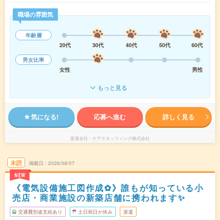
職場の雰囲気
年齢層
20代
30代
40代
50代
60代
男女比率
女性
男性
もっと見る
気になる!
応募へ進む
詳しく見る
派遣会社
ケアスタッフィング株式会社
未読
掲載日
2026/08/07
NEW
《電気設備施工図作成✿》誰もが知っている小
売店・商業施設の新築店舗に携われます✨
交通費別途支給あり
土日祝日が休み
派遣