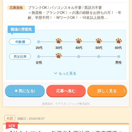
ブランクOK / パソコンスキル不要 / 英語力不要
応募資格
＜無資格・ブランクOK！＞介護の経験をお持ちの方！・年
齢、学歴不問！・WワークOK！・10名以上採用…
職場の雰囲気
年齢層
20代
30代
40代
50代
60代
男女比率
女性
男性
もっと見る
気になる!
応募へ進む
詳しく見る
派遣会社
ケアスタッフィング株式会社
未読
掲載日
2026/08/07
NEW