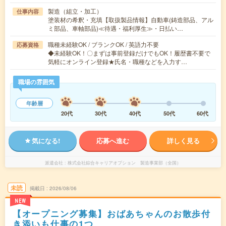
製造（組立・加工）
仕事内容
塗装材の希釈・充填【取扱製品情報】自動車(鋳造部品、アル
ミ部品、車軸部品)≪待遇・福利厚生≫・日払い…
職種未経験OK / ブランクOK / 英語力不要
応募資格
◆未経験OK！〇まずは事前登録だけでもOK！履歴書不要で
気軽にオンライン登録★氏名・職種などを入力す…
職場の雰囲気
年齢層
20代
30代
40代
50代
60代
気になる!
応募へ進む
詳しく見る
派遣会社
株式会社綜合キャリアオプション 製造事業部（全国）
未読
掲載日
2026/08/06
NEW
【オープニング募集】おばあちゃんのお散歩付
き添いも仕事の1つ