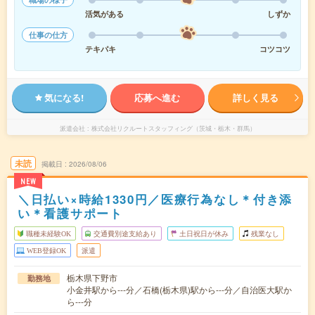
活気がある
しずか
仕事の仕方
テキパキ
コツコツ
気になる!
応募へ進む
詳しく見る
派遣会社
株式会社リクルートスタッフィング（茨城・栃木・群馬）
未読
掲載日
2026/08/06
NEW
＼日払い×時給1330円／医療行為なし＊付き添
い＊看護サポート
職種未経験OK
交通費別途支給あり
土日祝日が休み
残業なし
WEB登録OK
派遣
栃木県下野市
勤務地
小金井駅から---分／石橋(栃木県)駅から---分／自治医大駅か
ら---分