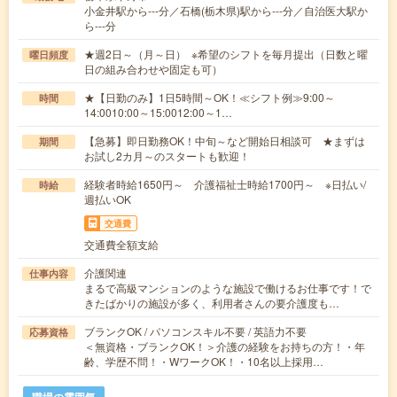
小金井駅から---分／石橋(栃木県)駅から---分／自治医大駅か
ら---分
★週2日～（月～日） ※希望のシフトを毎月提出（日数と曜
曜日頻度
日の組み合わせや固定も可）
★【日勤のみ】1日5時間～OK！≪シフト例≫9:00～
時間
14:0010:00～15:0012:00～1…
【急募】即日勤務OK！中旬～など開始日相談可 ★まずは
期間
お試し2カ月～のスタートも歓迎！
経験者時給1650円～ 介護福祉士時給1700円～ ※日払い/
時給
週払いOK
交通費
交通費全額支給
介護関連
仕事内容
まるで高級マンションのような施設で働けるお仕事です！で
きたばかりの施設が多く、利用者さんの要介護度も…
ブランクOK / パソコンスキル不要 / 英語力不要
応募資格
＜無資格・ブランクOK！＞介護の経験をお持ちの方！・年
齢、学歴不問！・WワークOK！・10名以上採用…