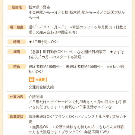
栃木県下野市
勤務地
小金井駅から---分／石橋(栃木県)駅から---分／自治医大駅か
ら---分
週2日～OK！（月～日） ※希望のシフトを毎月提出（日数と
曜日頻度
曜日の組み合わせや固定も可）
★1日5時間～OK！
時間
【急募】即日勤務OK！中旬～など開始日相談可 ★まずは
期間
お試し2カ月～のスタートも歓迎！
経験者時給1650円～ 未経験者時給1550円～ ※日払い/週
時給
払いOK！
交通費
交通費全額支給
介護関連
仕事内容
／日勤だけのデイサービスで利用者さんの身の回りのお手伝
いをお任せします！＼何気ない日常生活がメインな…
職種未経験OK / ブランクOK / パソコンスキル不要 / 英語力不
応募資格
要
＜無資格OK！＞介護の経験をお持ちの方！もちろん未経験
の方も大歓迎です！ブランクOK・年齢不問！Wワ…