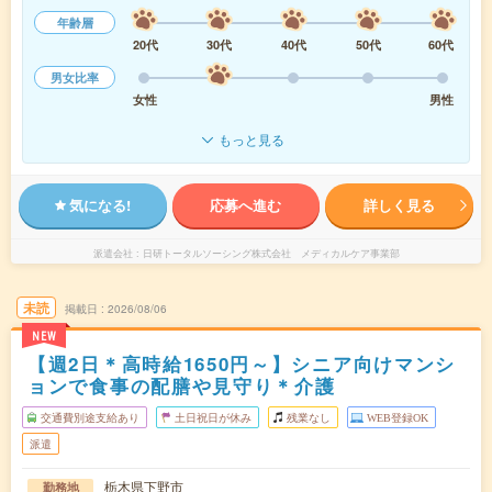
年齢層
20代
30代
40代
50代
60代
男女比率
女性
男性
もっと見る
気になる!
応募へ進む
詳しく見る
派遣会社
日研トータルソーシング株式会社 メディカルケア事業部
未読
掲載日
2026/08/06
NEW
【週2日＊高時給1650円～】シニア向けマンシ
ョンで食事の配膳や見守り＊介護
交通費別途支給あり
土日祝日が休み
残業なし
WEB登録OK
派遣
栃木県下野市
勤務地