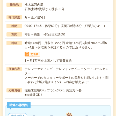
栃木県河内郡
勤務地
石橋(栃木県)駅から徒歩32分
月～金／週5日
曜日頻度
09:00-17:45（休憩60分）実働7時間45分（残業少なめ！）
時間
即日～長期 ※開始日相談OK
期間
時給1450円 月収例 22万円 時給1450円×実働7h45m×週5
時給
日×4週 ※月収例を保証するものではありません。
交通費
1ヶ月3万円を上限として実費支給
テレマーケティング・テレフォンオペレーター・コールセン
仕事内容
ター
メーカーでのカスタマーサポートの業務をお願いします・問
い合わせ対応(電話メイン) ※内容は販売店(デ…
職種未経験OK / ブランクOK / 英語力不要
応募資格
■未経験OK！
職場の雰囲気
職場の様子