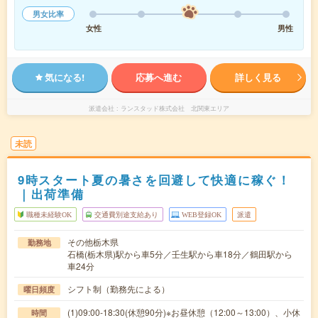
男女比率
女性
男性
気になる!
応募へ進む
詳しく見る
派遣会社
ランスタッド株式会社 北関東エリア
未読
9時スタート夏の暑さを回避して快適に稼ぐ！
｜出荷準備
職種未経験OK
交通費別途支給あり
WEB登録OK
派遣
その他栃木県
勤務地
石橋(栃木県)駅から車5分／壬生駅から車18分／鶴田駅から
車24分
シフト制（勤務先による）
曜日頻度
(1)09:00-18:30(休憩90分)※お昼休憩（12:00～13:00）、小休
時間