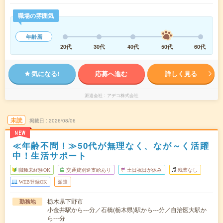
職場の雰囲気
年齢層
20代
30代
40代
50代
60代
気になる!
応募へ進む
詳しく見る
派遣会社
アデコ株式会社
未読
掲載日
2026/08/06
NEW
≪年齢不問！≫50代が無理なく、なが～く活躍
中！生活サポート
職種未経験OK
交通費別途支給あり
土日祝日が休み
残業なし
WEB登録OK
派遣
栃木県下野市
勤務地
小金井駅から---分／石橋(栃木県)駅から---分／自治医大駅か
ら---分