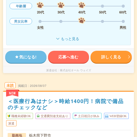
年齢層
20代
30代
40代
50代
60代
男女比率
女性
男性
もっと見る
気になる!
応募へ進む
詳しく見る
派遣会社
株式会社オール ウェイズ
未読
掲載日
2026/08/07
NEW
＜医療行為はナシ＞時給1400円！病院で備品
のチェックなど
職種未経験OK
交通費別途支給あり
土日祝日が休み
WEB登録OK
派遣
栃木県下野市
勤務地