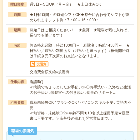
週3日～5日OK（月～金） ★土日休みOK
曜日頻度
★1日5時間～の時短シフトOK★都合に合わせてシフトが決
時間
められますシフト例：7：00～16：009：…
開始日はご相談ください！ ★急募 ★職場が気に入れば、
期間
長期でも働けます！
無資格未経験：時給1330円～ 経験者：時給1450円～ ★
時給
日払い／週払い制度あり（月払いも選べます）※稼働開始時
は手続き完了次第のお支払いとなります。
交通費
交通費全額支給※規定有
看護助手
仕事内容
≪病院でちょっとしたお手伝い≫〇お手洗い・入浴など生活
のお手伝い○診察室への付き添い○食事のサポート…
職種未経験OK / ブランクOK / パソコンスキル不要 / 英語力不
応募資格
要
≪無資格・未経験OK≫年齢不問★10名以上採用予定★履歴
書は不要です。▽応募後の流れ1)翌営業日まで…
職場の雰囲気