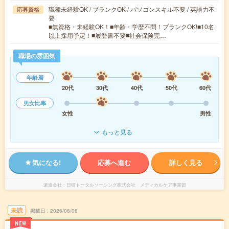
職種未経験OK / ブランクOK / パソコンスキル不要 / 英語力不
応募資格
要
■無資格・未経験OK！■年齢・学歴不問！ブランクOK!■10名
以上採用予定！■履歴書不要■社会保険完…
職場の雰囲気
年齢層
20代
30代
40代
50代
60代
男女比率
女性
男性
もっと見る
気になる!
応募へ進む
詳しく見る
派遣会社
日研トータルソーシング株式会社 メディカルケア事業部
未読
掲載日
2026/08/06
NEW