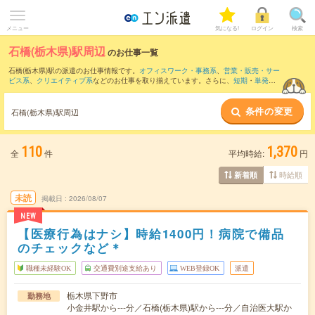
メニュー
気になる!
ログイン
検索
石橋(栃木県)駅周辺
のお仕事一覧
石橋(栃木県)駅の派遣のお仕事情報です。
オフィスワーク・事務系
、
営業・販売・サー
ビス系
、
クリエイティブ系
などのお仕事を取り揃えています。さらに、
短期
・
単発
な
どの期間や、
職種未経験OK
などのこだわり条件で絞り込んでいただけます。
条件の変更
また、
宇都宮駅
・
東武宇都宮駅
・
雀宮駅
・
鶴田駅
・
小金井駅
など近隣駅のお仕事もご
石橋(栃木県)駅周辺
確認いただけます。
110
1,370
全
件
平均時給:
円
時給順
新着順
未読
掲載日
2026/08/07
NEW
【医療行為はナシ】時給1400円！病院で備品
のチェックなど＊
職種未経験OK
交通費別途支給あり
WEB登録OK
派遣
栃木県下野市
勤務地
小金井駅から---分／石橋(栃木県)駅から---分／自治医大駅か