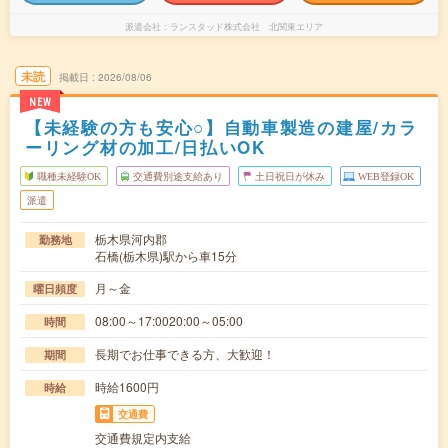
派遣会社
ランスタッド株式会社 北関東エリア
未読
掲載日
2026/08/06
NEW
【未経験の方も安心○】自動車製造の建屋/カラ
ーリング材の加工/日払いOK
職種未経験OK
交通費別途支給あり
土日祝日が休み
WEB登録OK
派遣
栃木県河内郡
勤務地
石橋(栃木県)駅から車15分
月～金
曜日頻度
08:00～17:0020:00～05:00
時間
長期でお仕事できる方、大歓迎！
期間
時給1600円
時給
交通費
交通費規定内支給