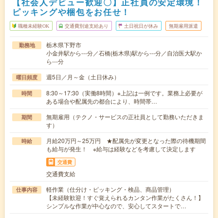
【社会人デビュー歓迎〇】正社員の安定環境！
ピッキングや梱包をお任せ！
職種未経験OK
交通費別途支給あり
土日祝日が休み
無期雇用派遣
栃木県下野市
勤務地
小金井駅から---分／石橋(栃木県)駅から---分／自治医大駅か
ら---分
週5日／月～金（土日休み）
曜日頻度
8:30～17:30（実働8時間）※上記は一例です。業務上必要が
時間
ある場合や配属先の都合により、時間帯…
無期雇用（テクノ・サービスの正社員として勤務いただきま
期間
す）
月給20万円～25万円 ★配属先が変更となった際の待機期間
時給
も給与が発生！ ※給与は経験などを考慮して決定します
交通費
交通費支給
軽作業（仕分け・ピッキング・検品、商品管理）
仕事内容
【未経験歓迎！すぐ覚えられるカンタン作業がたくさん！】
シンプルな作業が中心なので、安心してスタートで…