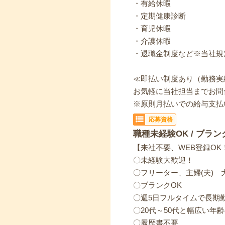
・有給休暇
・定期健康診断
・育児休暇
・介護休暇
・退職金制度など※当社規
≪即払い制度あり（勤務実
お気軽に当社担当までお問
※原則月払いでの給与支払
応募資格
職種未経験OK / ブラン
【来社不要、WEB登録OK
〇未経験大歓迎！
〇フリーター、主婦(夫) 
〇ブランクOK
〇週5日フルタイムで長期
〇20代～50代と幅広い年
〇履歴書不要