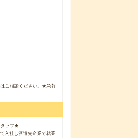
！
。
日はご相談ください。★急募
スタッフ★
して入社し派遣先企業で就業