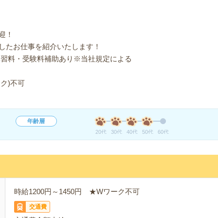
迎！
したお仕事を紹介いたします！
講習料・受験料補助あり※当社規定による
ク)不可
年齢層
20代
30代
40代
50代
60代
時給1200円～1450円 ★Wワーク不可
交通費