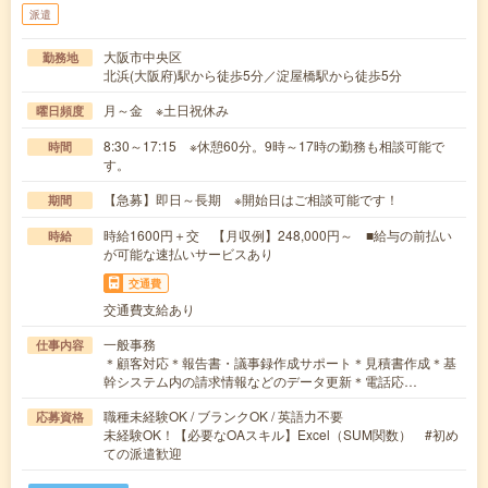
派遣
大阪市中央区
勤務地
北浜(大阪府)駅から徒歩5分／淀屋橋駅から徒歩5分
月～金 ※土日祝休み
曜日頻度
8:30～17:15 ※休憩60分。9時～17時の勤務も相談可能で
時間
す。
【急募】即日～長期 ※開始日はご相談可能です！
期間
時給1600円＋交 【月収例】248,000円～ ■給与の前払い
時給
が可能な速払いサービスあり
交通費
交通費支給あり
一般事務
仕事内容
＊顧客対応＊報告書・議事録作成サポート＊見積書作成＊基
幹システム内の請求情報などのデータ更新＊電話応…
職種未経験OK / ブランクOK / 英語力不要
応募資格
未経験OK！【必要なOAスキル】Excel（SUM関数） #初め
ての派遣歓迎