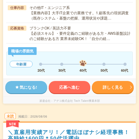
その他IT・エンジニア系
仕事内容
【業務内容】大手IT企業での業務です。1.顧客先の現状調査
（既存システム・基盤の把握、運用状況や課題…
ブランクOK / 英語力不要
応募資格
【必須スキル】・要件定義のご経験がある方・AWS基盤設計
のご経験がある方 業界未経験OK！「自分の経…
職場の雰囲気
年齢層
20代
30代
40代
50代
60代
気になる!
応募へ進む
詳しく見る
派遣会社
アデコ株式会社 Tech Talent事業本部
未読
掲載日
2026/08/06
NEW
＼直雇用実績アリ！／電話ほぼナシ経理事務！
高時給1600円＊50代活躍中