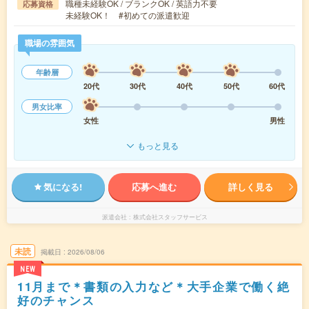
職種未経験OK / ブランクOK / 英語力不要
応募資格
未経験OK！ #初めての派遣歓迎
職場の雰囲気
年齢層
20代
30代
40代
50代
60代
男女比率
女性
男性
もっと見る
気になる!
応募へ進む
詳しく見る
派遣会社
株式会社スタッフサービス
未読
掲載日
2026/08/06
NEW
11月まで＊書類の入力など＊大手企業で働く絶
好のチャンス