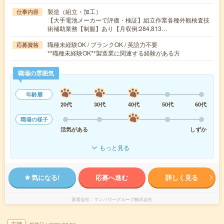
製造（組立・加工）
仕事内容
【大手電池メーカーで評価・検証】組立作業各種外観検査技
術補助業務【制服】あり【月収例:284,813…
職種未経験OK / ブランクOK / 英語力不要
応募資格
**職種未経験OK**製造業に関連する経験がある方
職場の雰囲気
年齢層
20代
30代
40代
50代
60代
職場の様子
活気がある
しずか
もっと見る
気になる!
応募へ進む
詳しく見る
派遣会社
マンパワーグループ株式会社