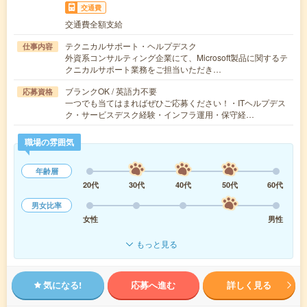
交通費
交通費全額支給
テクニカルサポート・ヘルプデスク
仕事内容
外資系コンサルティング企業にて、Microsoft製品に関するテ
クニカルサポート業務をご担当いただき…
ブランクOK / 英語力不要
応募資格
一つでも当てはまればぜひご応募ください！・ITヘルプデス
ク・サービスデスク経験・インフラ運用・保守経…
職場の雰囲気
年齢層
20代
30代
40代
50代
60代
男女比率
女性
男性
もっと見る
気になる!
応募へ進む
詳しく見る