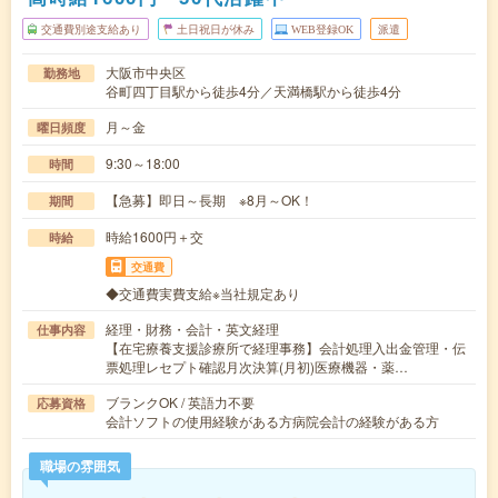
交通費別途支給あり
土日祝日が休み
WEB登録OK
派遣
大阪市中央区
勤務地
谷町四丁目駅から徒歩4分／天満橋駅から徒歩4分
月～金
曜日頻度
9:30～18:00
時間
【急募】即日～長期 ※8月～OK！
期間
時給1600円＋交
時給
交通費
◆交通費実費支給※当社規定あり
経理・財務・会計・英文経理
仕事内容
【在宅療養支援診療所で経理事務】会計処理入出金管理・伝
票処理レセプト確認月次決算(月初)医療機器・薬…
ブランクOK / 英語力不要
応募資格
会計ソフトの使用経験がある方病院会計の経験がある方
職場の雰囲気