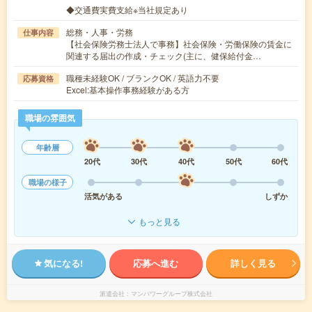
◆交通費実費支給※当社規定あり
総務・人事・労務
仕事内容
【社会保険労務士法人で事務】社会保険・労働保険の賃金に
関連する届出の作成・チェック(主に、健保給付金…
職種未経験OK / ブランクOK / 英語力不要
応募資格
Excel:基本操作事務経験がある方
職場の雰囲気
年齢層
20代
30代
40代
50代
60代
職場の様子
活気がある
しずか
もっと見る
気になる!
応募へ進む
詳しく見る
派遣会社
マンパワーグループ株式会社