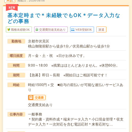
未読
掲載日
2026/08/06
NEW
基本定時まで＊未経験でもOK＊データ入力な
どの事務
職種未経験OK
交通費別途支給あり
WEB登録OK
派遣
京都市伏見区
勤務地
桃山御陵前駅から徒歩1分／伏見桃山駅から徒歩1分
月～金・土・祝 ※日がお休みです。
曜日頻度
9:00～18:00 ※残業はほとんどありません。※休憩60分。
時間
【急募】即日～長期 ※開始日はご相談可能です！
期間
時給1500円＋交 ■給与の前払いが可能な速払いサービスあ
時給
り
交通費
交通費支給あり
一般事務
仕事内容
＊契約書・資料作成＊端末データ入力＊小口現金管理＊収支
データ入力＊一次対応を含む電話応対＊来客応対な…