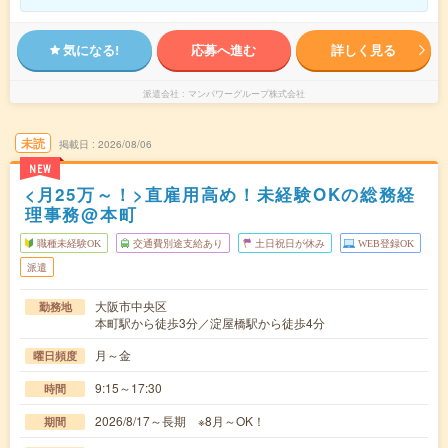
気になる!
応募へ進む
詳しく見る
派遣会社
マンパワーグループ株式会社
未読
掲載日
2026/08/06
NEW
<月25万～！>直雇用高め！未経験OKの総務経
理事務@本町
職種未経験OK
交通費別途支給あり
土日祝日が休み
WEB登録OK
派遣
大阪市中央区
勤務地
本町駅から徒歩3分／淀屋橋駅から徒歩4分
月～金
曜日頻度
9:15～17:30
時間
2026/8/17～長期 ※8月～OK！
期間