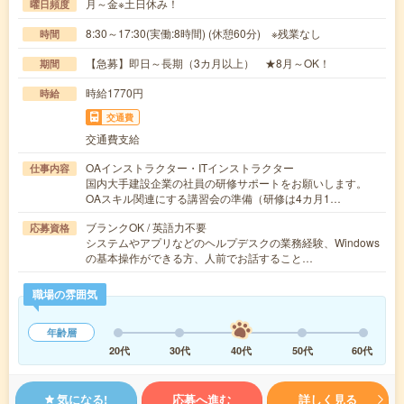
月～金※土日休み！
曜日頻度
8:30～17:30(実働:8時間) (休憩60分) ※残業なし
時間
【急募】即日～長期（3カ月以上） ★8月～OK！
期間
時給1770円
時給
交通費
交通費支給
OAインストラクター・ITインストラクター
仕事内容
国内大手建設企業の社員の研修サポートをお願いします。
OAスキル関連にする講習会の準備（研修は4カ月1…
ブランクOK / 英語力不要
応募資格
システムやアプリなどのヘルプデスクの業務経験、Windows
の基本操作ができる方、人前でお話すること…
職場の雰囲気
年齢層
20代
30代
40代
50代
60代
気になる!
応募へ進む
詳しく見る