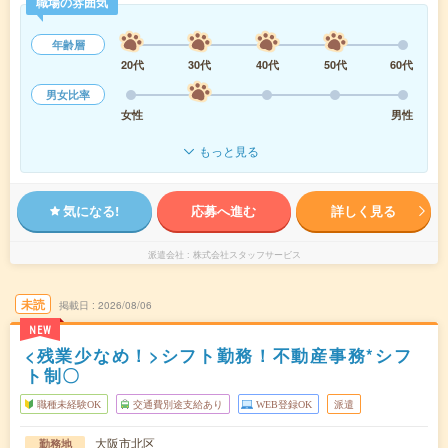
職場の雰囲気
年齢層
20代
30代
40代
50代
60代
男女比率
女性
男性
もっと見る
気になる!
応募へ進む
詳しく見る
派遣会社
株式会社スタッフサービス
未読
掲載日
2026/08/06
NEW
<残業少なめ！>シフト勤務！不動産事務*シフ
ト制〇
職種未経験OK
交通費別途支給あり
WEB登録OK
派遣
大阪市北区
勤務地