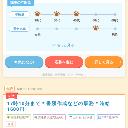
職場の雰囲気
年齢層
20代
30代
40代
50代
60代
男女比率
女性
男性
もっと見る
気になる!
応募へ進む
詳しく見る
派遣会社
株式会社スタッフサービス
未読
掲載日
2026/08/06
NEW
17時10分まで＊書類作成などの事務＊時給
1600円
職種未経験OK
交通費別途支給あり
土日祝日が休み
WEB登録OK
派遣