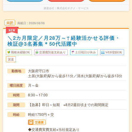
派遣会社
株式会社テクノ・サービス
未読
掲載日
2026/08/06
NEW
＼2カ月限定／月28万～↑経験活かせる評価・
検証@3名募集＊50代活躍中
職種未経験OK
交通費別途支給あり
土日祝日が休み
WEB登録OK
派遣
大阪府守口市
勤務地
土居(大阪府)駅から徒歩11分／清水(大阪府)駅から徒歩13分
月～金
曜日頻度
8:30～17:00
時間
【急募】即日～短期 ※8月2週目頃までの期間限定
期間
時給1750円＋交
時給
交通費
◆交通費実費支給※当社規定あり