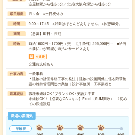
淀屋橋駅から徒歩5分／北浜(大阪府)駅から徒歩5分
月～金 ※土日祝休み
曜日頻度
9:00～17:45 ※残業はほとんどありません。※休憩60分。
時間
【急募】即日～長期
期間
時給1600円～1700円＋交 【月収例】296,000円～ ■給与
時給
の前払いが可能な速払いサービスあり
交通費
交通費支給あり
一般事務
仕事内容
＊建物の計画修繕工事の発注｜建物の設備関係に係る附帯施
設の維持管理関連の業務｜設計事務所・工事業者と…
職種未経験OK / ブランクOK / 英語力不要
応募資格
未経験OK！【必要なOAスキル】Excel（SUM関数） #初め
ての派遣歓迎
職場の雰囲気
年齢層
20代
30代
40代
50代
60代