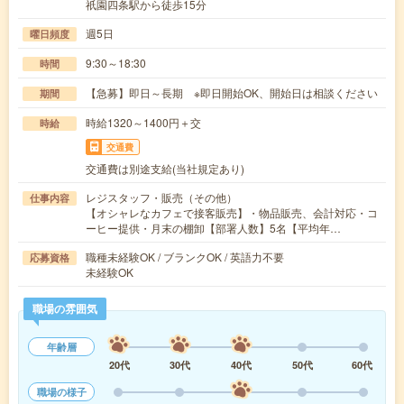
祇園四条駅から徒歩15分
週5日
曜日頻度
9:30～18:30
時間
【急募】即日～長期 ※即日開始OK、開始日は相談ください
期間
時給1320～1400円＋交
時給
交通費
交通費は別途支給(当社規定あり)
レジスタッフ・販売（その他）
仕事内容
【オシャレなカフェで接客販売】・物品販売、会計対応・コ
ーヒー提供・月末の棚卸【部署人数】5名【平均年…
職種未経験OK / ブランクOK / 英語力不要
応募資格
未経験OK
職場の雰囲気
年齢層
20代
30代
40代
50代
60代
職場の様子