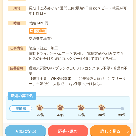
長期【ご応募から1週間以内(最短2日目)のスピード就業が可
期間
能】即日～
時給1450円
時給
交通費
交通費支給有り
製造（組立・加工）
仕事内容
電動ドライバーやエアーを使用し、電気製品を組み立てる、
ビスの仕分けや線にコネクターを付けて束にする作…
職種未経験OK / ブランクOK / パソコンスキル不要 / 英語力不
応募資格
要
【来社不要、WEB登録OK！】〇未経験大歓迎！〇フリータ
ー、主婦(夫) 大歓迎！ ※お仕事の掛け持ち…
職場の雰囲気
年齢層
20代
30代
40代
50代
60代
気になる!
応募へ進む
詳しく見る