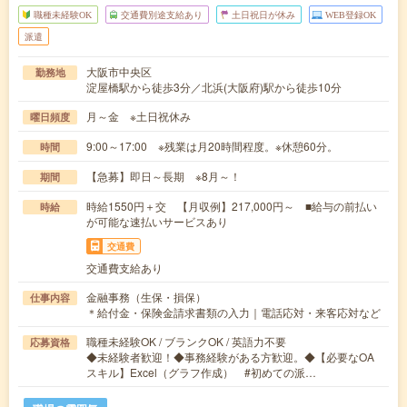
職種未経験OK
交通費別途支給あり
土日祝日が休み
WEB登録OK
派遣
大阪市中央区
勤務地
淀屋橋駅から徒歩3分／北浜(大阪府)駅から徒歩10分
月～金 ※土日祝休み
曜日頻度
9:00～17:00 ※残業は月20時間程度。※休憩60分。
時間
【急募】即日～長期 ※8月～！
期間
時給1550円＋交 【月収例】217,000円～ ■給与の前払い
時給
が可能な速払いサービスあり
交通費
交通費支給あり
金融事務（生保・損保）
仕事内容
＊給付金・保険金請求書類の入力｜電話応対・来客応対など
職種未経験OK / ブランクOK / 英語力不要
応募資格
◆未経験者歓迎！◆事務経験がある方歓迎。◆【必要なOA
スキル】Excel（グラフ作成） #初めての派…