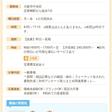
大阪市中央区
勤務地
淀屋橋駅から徒歩1分
月～金 ※土日祝休み
曜日頻度
8:55～17:10 ※残業はほとんどありません。※休憩は45分で
時間
す。
【急募】即日～長期
期間
時給1600円～1700円＋交 【月収例】240,000円～ ■給与
時給
の前払いが可能な速払いサービスあり
交通費
交通費支給あり
一般事務
仕事内容
＊新聞・雑誌記事などの確認・抽出｜フォーマット化された
書類作成｜対外アンケート取りまとめ関連業務｜レ…
職種未経験OK / ブランクOK / 英語力不要
応募資格
未経験OK！ #初めての派遣歓迎
職場の雰囲気