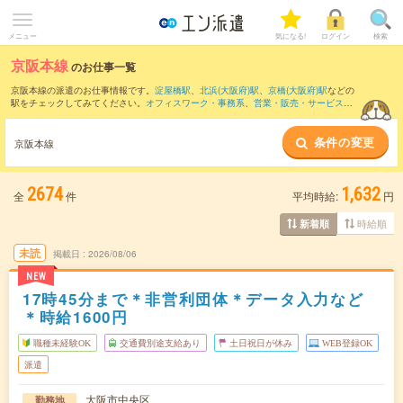
メニュー
気になる!
ログイン
検索
京阪本線
のお仕事一覧
京阪本線の派遣のお仕事情報です。
淀屋橋駅
、
北浜(大阪府)駅
、
京橋(大阪府)駅
などの
駅をチェックしてみてください。
オフィスワーク・事務系
、
営業・販売・サービス系
、
クリエイティブ系
などのお仕事を取り揃えています。さらに、
短期
・
単発
などの期
間や、
職種未経験OK
などのこだわり条件で絞り込んでいただけます。
条件の変更
京阪本線
2674
1,632
全
件
平均時給:
円
時給順
新着順
未読
掲載日
2026/08/06
NEW
17時45分まで＊非営利団体＊データ入力など
＊時給1600円
職種未経験OK
交通費別途支給あり
土日祝日が休み
WEB登録OK
派遣
大阪市中央区
勤務地