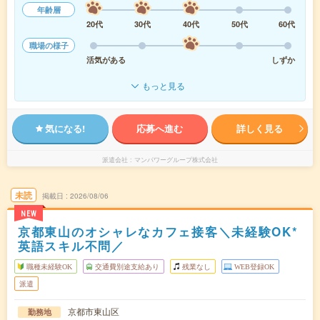
年齢層
20代
30代
40代
50代
60代
職場の様子
活気がある
しずか
もっと見る
気になる!
応募へ進む
詳しく見る
派遣会社
マンパワーグループ株式会社
未読
掲載日
2026/08/06
NEW
京都東山のオシャレなカフェ接客＼未経験OK*
英語スキル不問／
職種未経験OK
交通費別途支給あり
残業なし
WEB登録OK
派遣
京都市東山区
勤務地