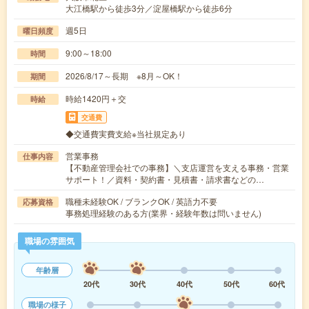
大江橋駅から徒歩3分／淀屋橋駅から徒歩6分
週5日
曜日頻度
9:00～18:00
時間
2026/8/17～長期 ※8月～OK！
期間
時給1420円＋交
時給
交通費
◆交通費実費支給※当社規定あり
営業事務
仕事内容
【不動産管理会社での事務】＼支店運営を支える事務・営業
サポート！／資料・契約書・見積書・請求書などの…
職種未経験OK / ブランクOK / 英語力不要
応募資格
事務処理経験のある方(業界・経験年数は問いません)
職場の雰囲気
年齢層
20代
30代
40代
50代
60代
職場の様子