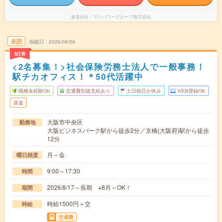
派遣会社
マンパワーグループ株式会社
未読
掲載日
2026/08/06
NEW
<2名募集！>社会保険労務士法人で一般事務！
駅チカオフィス！＊50代活躍中
職種未経験OK
交通費別途支給あり
土日祝日が休み
WEB登録OK
派遣
大阪市中央区
勤務地
大阪ビジネスパーク駅から徒歩2分／京橋(大阪府)駅から徒歩
12分
月～金
曜日頻度
9:00～17:30
時間
2026/8/17～長期 ※8月～OK！
期間
時給1500円＋交
時給
交通費