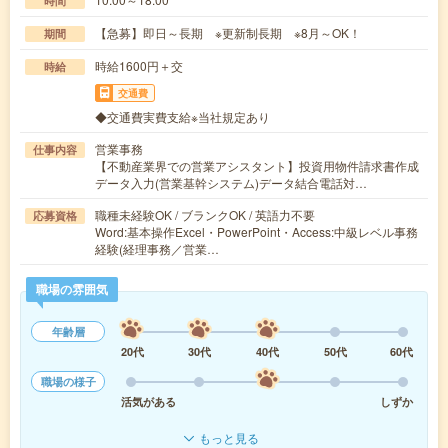
時間
【急募】即日～長期 ※更新制長期 ※8月～OK！
期間
時給1600円＋交
時給
交通費
◆交通費実費支給※当社規定あり
営業事務
仕事内容
【不動産業界での営業アシスタント】投資用物件請求書作成
データ入力(営業基幹システム)データ結合電話対…
職種未経験OK / ブランクOK / 英語力不要
応募資格
Word:基本操作Excel・PowerPoint・Access:中級レベル事務
経験(経理事務／営業…
職場の雰囲気
年齢層
20代
30代
40代
50代
60代
職場の様子
活気がある
しずか
もっと見る