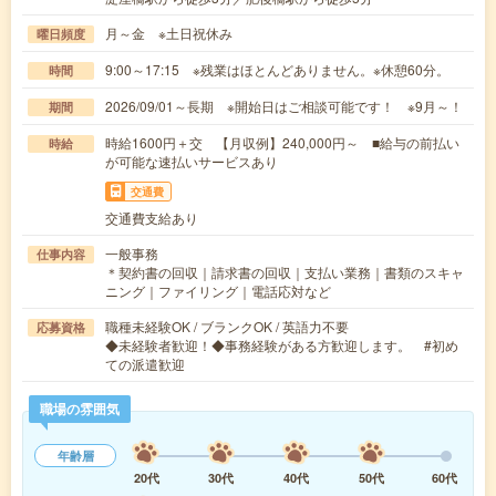
月～金 ※土日祝休み
曜日頻度
9:00～17:15 ※残業はほとんどありません。※休憩60分。
時間
2026/09/01～長期 ※開始日はご相談可能です！ ※9月～！
期間
時給1600円＋交 【月収例】240,000円～ ■給与の前払い
時給
が可能な速払いサービスあり
交通費
交通費支給あり
一般事務
仕事内容
＊契約書の回収｜請求書の回収｜支払い業務｜書類のスキャ
ニング｜ファイリング｜電話応対など
職種未経験OK / ブランクOK / 英語力不要
応募資格
◆未経験者歓迎！◆事務経験がある方歓迎します。 #初め
ての派遣歓迎
職場の雰囲気
年齢層
20代
30代
40代
50代
60代