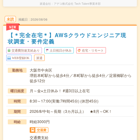
派遣会社
アデコ株式会社 Tech Talent事業本部
未読
掲載日
2026/08/06
NEW
【＊完全在宅＊】AWSクラウドエンジニア現
状調査・要件定義
交通費別途支給あり
土日祝日が休み
在宅・リモート
WEB登録OK
派遣
大阪市中央区
勤務地
堺筋本町駅から徒歩4分／本町駅から徒歩4分／淀屋橋駅から
徒歩12分
月～金※土日休み！ #週3日以上在宅
曜日頻度
8:30～17:00(実働:7時間45分) (休憩45分)
時間
2026/8/中旬～長期（3カ月以上） ★8月～OK！
期間
時給3000円
時給
交通費
交通費支給