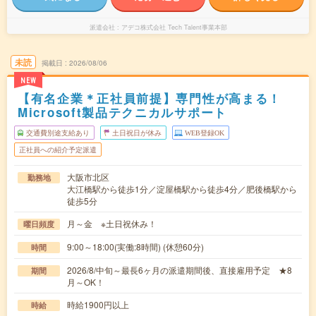
派遣会社
アデコ株式会社 Tech Talent事業本部
未読
掲載日
2026/08/06
NEW
【有名企業＊正社員前提】専門性が高まる！
Microsoft製品テクニカルサポート
交通費別途支給あり
土日祝日が休み
WEB登録OK
正社員への紹介予定派遣
大阪市北区
勤務地
大江橋駅から徒歩1分／淀屋橋駅から徒歩4分／肥後橋駅から
徒歩5分
月～金 ※土日祝休み！
曜日頻度
9:00～18:00(実働:8時間) (休憩60分)
時間
2026/8/中旬～最長6ヶ月の派遣期間後、直接雇用予定 ★8
期間
月～OK！
時給1900円以上
時給