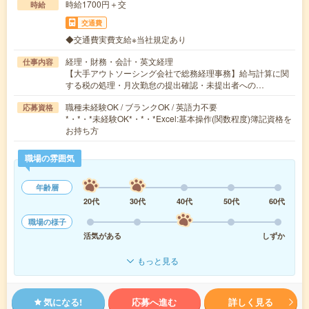
時給1700円＋交
時給
交通費
◆交通費実費支給※当社規定あり
経理・財務・会計・英文経理
仕事内容
【大手アウトソーシング会社で総務経理事務】給与計算に関
する税の処理・月次勤怠の提出確認・未提出者への…
職種未経験OK / ブランクOK / 英語力不要
応募資格
*・*・*未経験OK*・*・*Excel:基本操作(関数程度)簿記資格を
お持ち方
職場の雰囲気
年齢層
20代
30代
40代
50代
60代
職場の様子
活気がある
しずか
もっと見る
気になる!
応募へ進む
詳しく見る