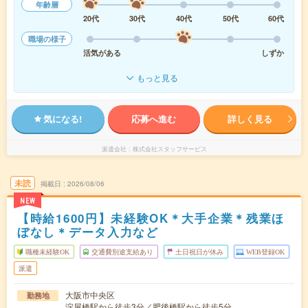
年齢層
20代
30代
40代
50代
60代
職場の様子
活気がある
しずか
もっと見る
気になる!
応募へ進む
詳しく見る
派遣会社
株式会社スタッフサービス
未読
掲載日
2026/08/06
NEW
【時給1600円】未経験OK＊大手企業＊残業ほ
ぼなし＊データ入力など
職種未経験OK
交通費別途支給あり
土日祝日が休み
WEB登録OK
派遣
大阪市中央区
勤務地
淀屋橋駅から徒歩3分／肥後橋駅から徒歩5分