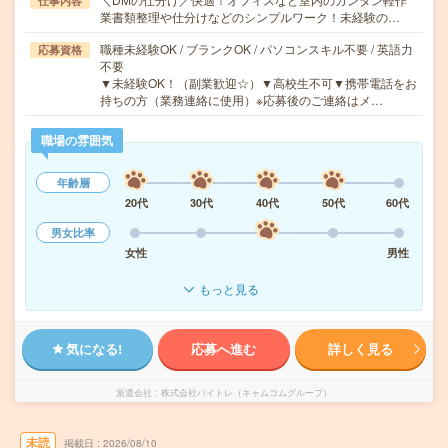
仕事内容
業書類整理や仕分けなどのシンプルワーク！未経験の…
職種未経験OK / ブランクOK / パソコンスキル不要 / 英語力
応募資格
不要
▼未経験OK！（副業歓迎☆）▼高校生不可▼携帯電話をお
持ちの方（業務連絡に使用）※応募後のご連絡はメ…
職場の雰囲気
年齢層
20代
30代
40代
50代
60代
男女比率
女性
男性
もっと見る
気になる!
応募へ進む
詳しく見る
派遣会社
株式会社バイトレ（キャムコムグループ）
未読
掲載日
2026/08/10