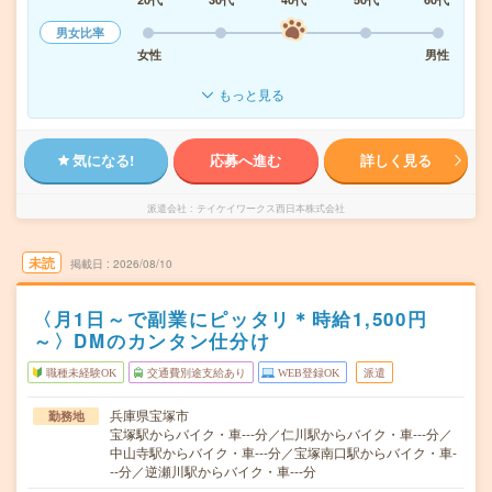
男女比率
女性
男性
もっと見る
気になる!
応募へ進む
詳しく見る
派遣会社
テイケイワークス西日本株式会社
未読
掲載日
2026/08/10
〈月1日～で副業にピッタリ＊時給1,500円
～〉DMのカンタン仕分け
職種未経験OK
交通費別途支給あり
WEB登録OK
派遣
兵庫県宝塚市
勤務地
宝塚駅からバイク・車---分／仁川駅からバイク・車---分／
中山寺駅からバイク・車---分／宝塚南口駅からバイク・車-
--分／逆瀬川駅からバイク・車---分