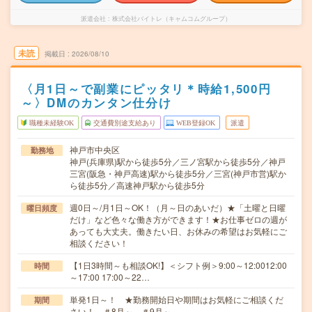
派遣会社
株式会社バイトレ（キャムコムグループ）
未読
掲載日
2026/08/10
〈月1日～で副業にピッタリ＊時給1,500円
～〉DMのカンタン仕分け
職種未経験OK
交通費別途支給あり
WEB登録OK
派遣
神戸市中央区
勤務地
神戸(兵庫県)駅から徒歩5分／三ノ宮駅から徒歩5分／神戸
三宮(阪急・神戸高速)駅から徒歩5分／三宮(神戸市営)駅か
ら徒歩5分／高速神戸駅から徒歩5分
週0日～/月1日～OK！（月～日のあいだ）★「土曜と日曜
曜日頻度
だけ」など色々な働き方ができます！★お仕事ゼロの週が
あっても大丈夫。働きたい日、お休みの希望はお気軽にご
相談ください！
【1日3時間～も相談OK!】＜シフト例＞9:00～12:0012:00
時間
～17:00 17:00～22…
単発1日～！ ★勤務開始日や期間はお気軽にご相談くだ
期間
さい！ ＃8月～ ＃9月～