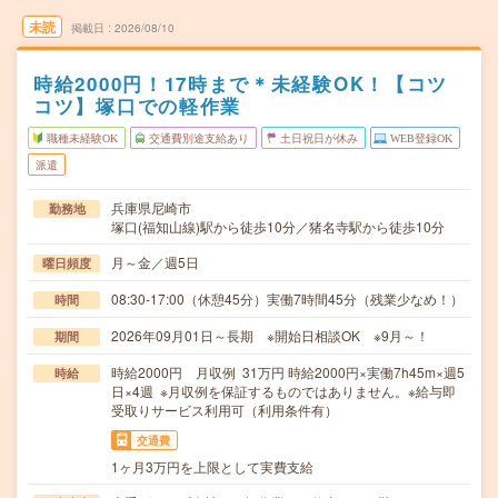
未読
掲載日
2026/08/10
時給2000円！17時まで＊未経験OK！【コツ
コツ】塚口での軽作業
職種未経験OK
交通費別途支給あり
土日祝日が休み
WEB登録OK
派遣
兵庫県尼崎市
勤務地
塚口(福知山線)駅から徒歩10分／猪名寺駅から徒歩10分
月～金／週5日
曜日頻度
08:30-17:00（休憩45分）実働7時間45分（残業少なめ！）
時間
2026年09月01日～長期 ※開始日相談OK ※9月～！
期間
時給2000円 月収例 31万円 時給2000円×実働7h45m×週5
時給
日×4週 ※月収例を保証するものではありません。※給与即
受取りサービス利用可（利用条件有）
交通費
1ヶ月3万円を上限として実費支給