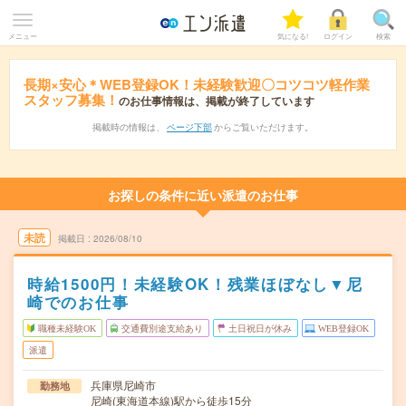
メニュー
気になる!
ログイン
検索
長期×安心＊WEB登録OK！未経験歓迎〇コツコツ軽作業
スタッフ募集！
のお仕事情報は、掲載が終了しています
掲載時の情報は、
ページ下部
からご覧いただけます。
お探しの条件に近い派遣のお仕事
未読
掲載日
2026/08/10
時給1500円！未経験OK！残業ほぼなし▼尼
崎でのお仕事
職種未経験OK
交通費別途支給あり
土日祝日が休み
WEB登録OK
派遣
兵庫県尼崎市
勤務地
尼崎(東海道本線)駅から徒歩15分