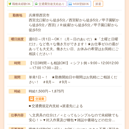
職種未経験OK
交通費別途支給あり
WEB登録OK
派遣
兵庫県西宮市
勤務地
西宮北口駅から徒歩5分／西宮駅から徒歩5分／甲子園駅か
ら徒歩5分／西宮(ＪＲ線)駅から徒歩5分／甲子園口駅から
徒歩5分
週0日～/月1日～OK！（月～日のあいだ）★「土曜と日曜
曜日頻度
だけ」など色々な働き方ができます！★お仕事ゼロの週が
あっても大丈夫。働きたい日、お休みの希望はお気軽にご
相談ください！
【1日3時間～も相談OK!】＜シフト例＞9:00～12:0012:00
時間
～17:00 17:00～22…
単発1日～！ ★勤務開始日や期間はお気軽にご相談くだ
期間
さい！ ＃8月～ ＃9月～
時給1,500円～1,875円
時給
交通費
■ 交通費規定内支給 ※派遣先による
＼文房具の仕分け／＜とってもシンプルなので未経験でも
仕事内容
安心！＞▼封入作業及び梱包▼雑誌や書籍などの仕分…
職種未経験OK / ブランクOK / パソコンスキル不要 / 英語力