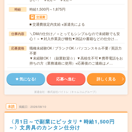
時給1,500円～1,875円
時給
交通費
■ 交通費規定内支給 ※派遣先による
＼DMの仕分け／＜とってもシンプルなので未経験でも安
仕事内容
心！＞▼封入作業及び梱包▼雑誌や書籍などの仕分け…
職種未経験OK / ブランクOK / パソコンスキル不要 / 英語力
応募資格
不要
▼未経験OK！（副業歓迎☆）▼高校生不可▼携帯電話をお
持ちの方（業務連絡に使用）※応募後のご連絡はメ…
気になる!
応募へ進む
詳しく見る
派遣会社
株式会社バイトレ（キャムコムグループ）
未読
掲載日
2026/08/10
〈月1日～で副業にピッタリ＊時給1,500円
～〉文房具のカンタン仕分け