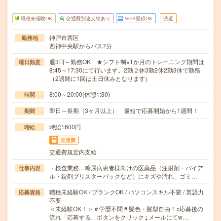
職種未経験OK
交通費別途支給あり
WEB登録OK
派遣
神戸市西区
勤務地
西神中央駅からバス7分
週3日～勤務OK ★シフト制※1か月のトレーニング期間は
曜日頻度
8:45～17:30にて行います。2勤２休3勤2休2勤3休で勤務
（2週間に1回は土日休みとなります）
8:00～20:00(休憩1:30)
時間
即日～長期（3ヶ月以上） 最短で応募開始から1週間！
期間
時給1600円
時給
交通費
交通費規定内支給
・検査業務…糖尿病患者様向けの医薬品（注射剤・バイア
仕事内容
ル・錠剤ブリスターパックなど）にキズや汚れ、ゴミ…
職種未経験OK / ブランクOK / パソコンスキル不要 / 英語力
応募資格
不要
＜未経験OK！＞＃学歴不問＃髪色・髪型自由！○応募後の
流れ「応募する」ボタンをクリック↓メールにてw…