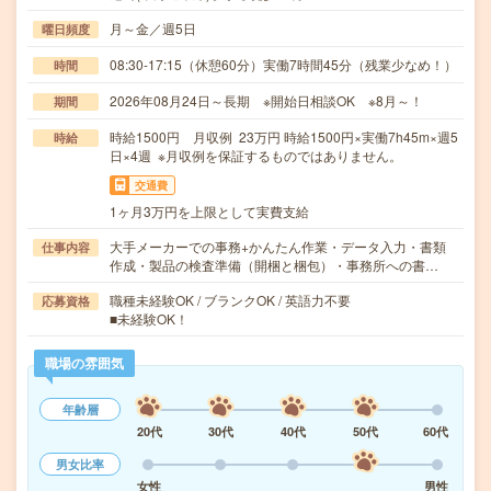
月～金／週5日
曜日頻度
08:30-17:15（休憩60分）実働7時間45分（残業少なめ！）
時間
2026年08月24日～長期 ※開始日相談OK ※8月～！
期間
時給1500円 月収例 23万円 時給1500円×実働7h45m×週5
時給
日×4週 ※月収例を保証するものではありません。
交通費
1ヶ月3万円を上限として実費支給
大手メーカーでの事務+かんたん作業・データ入力・書類
仕事内容
作成・製品の検査準備（開梱と梱包）・事務所への書…
職種未経験OK / ブランクOK / 英語力不要
応募資格
■未経験OK！
職場の雰囲気
年齢層
20代
30代
40代
50代
60代
男女比率
女性
男性