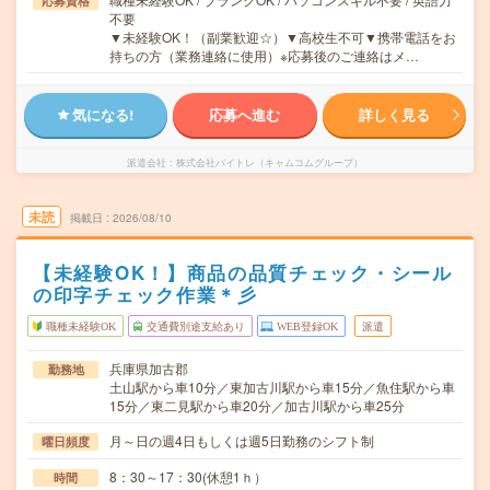
応募資格
不要
▼未経験OK！（副業歓迎☆）▼高校生不可▼携帯電話をお
持ちの方（業務連絡に使用）※応募後のご連絡はメ…
気になる!
応募へ進む
詳しく見る
派遣会社
株式会社バイトレ（キャムコムグループ）
未読
掲載日
2026/08/10
【未経験OK！】商品の品質チェック・シール
の印字チェック作業＊彡
職種未経験OK
交通費別途支給あり
WEB登録OK
派遣
兵庫県加古郡
勤務地
土山駅から車10分／東加古川駅から車15分／魚住駅から車
15分／東二見駅から車20分／加古川駅から車25分
月～日の週4日もしくは週5日勤務のシフト制
曜日頻度
8：30～17：30(休憩1ｈ）
時間