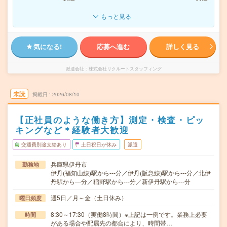
もっと見る
気になる!
応募へ進む
詳しく見る
派遣会社
株式会社リクルートスタッフィング
未読
掲載日
2026/08/10
【正社員のような働き方】測定・検査・ピッ
キングなど＊経験者大歓迎
交通費別途支給あり
土日祝日が休み
派遣
兵庫県伊丹市
勤務地
伊丹(福知山線)駅から---分／伊丹(阪急線)駅から---分／北伊
丹駅から---分／稲野駅から---分／新伊丹駅から---分
週5日／月～金（土日休み）
曜日頻度
8:30～17:30（実働8時間）※上記は一例です。業務上必要
時間
がある場合や配属先の都合により、時間帯…