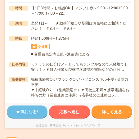
【1日3時間～も相談OK!】＜シフト例＞9:00～12:0012:00
時間
～17:00 17:00～22…
単発1日～！ ★勤務開始日や期間はお気軽にご相談くだ
期間
さい！ ＃8月～ ＃9月～
時給1,500円～1,875円
時給
交通費
■ 交通費規定内支給 ※派遣先による
＼チラシの仕分け／＜とってもシンプルなので未経験でも
仕事内容
安心！＞▼封入作業及び梱包▼雑誌や書籍などの仕分…
職種未経験OK / ブランクOK / パソコンスキル不要 / 英語力
応募資格
不要
▼未経験OK！（副業歓迎☆）▼高校生不可▼携帯電話をお
持ちの方（業務連絡に使用）※応募後のご連絡はメ…
気になる!
応募へ進む
詳しく見る
派遣会社
株式会社バイトレ（キャムコムグループ）