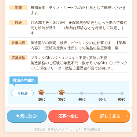
無期雇用（テクノ・サービスの正社員として勤務いただき
期間
ます）
月給20万円～25万円 ★配属先が変更となった際の待機期
時給
間も給与が発生！ ※給与は経験などを考慮して決定しま
す
製造部品の測定、検査、ピッキングのお仕事です。【業務
仕事内容
内容】・圧縮測定機を使用しての製品の強度測定・製…
ブランクOK / パソコンスキル不要 / 英語力不要
応募資格
製造業務のご経験〇年数不問（数か月でもOK）〇ブランク
OK〇現在フリーター歓迎〇履歴書不要で応募OK…
職場の雰囲気
年齢層
20代
30代
40代
50代
60代
気になる!
応募へ進む
詳しく見る
派遣会社
株式会社テクノ・サービス（無期雇用派遣）