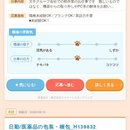
大手グループ会社での軽作業のお仕事です 難しいもので
仕事内容
はなく、機器からの取り外しやPC等の解体をお願い…
職種未経験OK / ブランクOK / 英語力不要
応募資格
■未経験OK！
職場の雰囲気
職場の様子
活気がある
しずか
仕事の仕方
テキパキ
コツコツ
気になる!
応募へ進む
詳しく見る
派遣会社
株式会社リクルートスタッフィング
未読
掲載日
2026/08/10
日勤/医薬品の包装・梱包_H139832