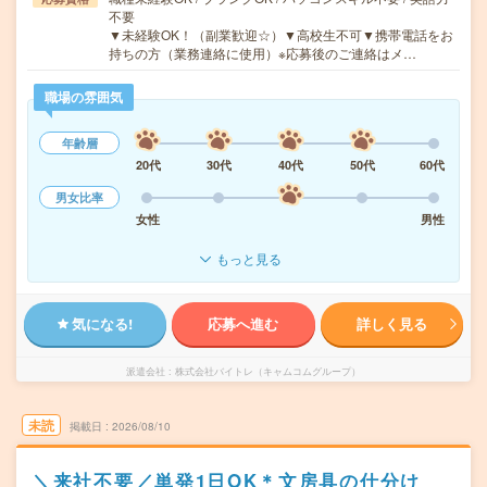
不要
▼未経験OK！（副業歓迎☆）▼高校生不可▼携帯電話をお
持ちの方（業務連絡に使用）※応募後のご連絡はメ…
職場の雰囲気
年齢層
20代
30代
40代
50代
60代
男女比率
女性
男性
もっと見る
気になる!
応募へ進む
詳しく見る
派遣会社
株式会社バイトレ（キャムコムグループ）
未読
掲載日
2026/08/10
＼来社不要／単発1日OK＊文房具の仕分け