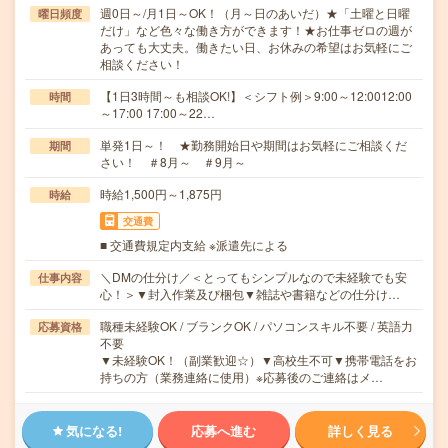
週0日～/月1日～OK！（月～日のあいだ）★「土曜と日曜
曜日頻度
だけ」など色々な働き方ができます！★お仕事ゼロの週が
あっても大丈夫。働きたい日、お休みの希望はお気軽にご
相談ください！
【1日3時間～も相談OK!】＜シフト例＞9:00～12:0012:00
時間
～17:00 17:00～22…
単発1日～！ ★勤務開始日や期間はお気軽にご相談くだ
期間
さい！ ＃8月～ ＃9月～
時給1,500円～1,875円
時給
交通費
■ 交通費規定内支給 ※派遣先による
＼DMの仕分け／＜とってもシンプルなので未経験でも安
仕事内容
心！＞▼封入作業及び梱包▼雑誌や書籍などの仕分け…
職種未経験OK / ブランクOK / パソコンスキル不要 / 英語力
応募資格
不要
▼未経験OK！（副業歓迎☆）▼高校生不可▼携帯電話をお
持ちの方（業務連絡に使用）※応募後のご連絡はメ…
気になる!
応募へ進む
詳しく見る