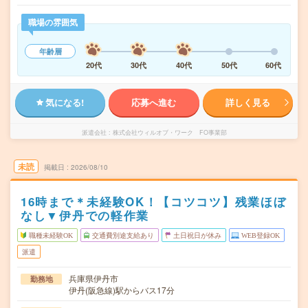
職場の雰囲気
年齢層
20代
30代
40代
50代
60代
気になる!
応募へ進む
詳しく見る
派遣会社
株式会社ウィルオブ・ワーク FO事業部
未読
掲載日
2026/08/10
16時まで＊未経験OK！【コツコツ】残業ほぼ
なし▼伊丹での軽作業
職種未経験OK
交通費別途支給あり
土日祝日が休み
WEB登録OK
派遣
兵庫県伊丹市
勤務地
伊丹(阪急線)駅からバス17分