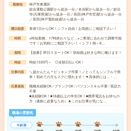
神戸市東灘区
勤務地
総合運動公園駅から徒歩---分／名谷駅から徒歩---分／妙法
寺(兵庫県)駅から徒歩---分／長田(神戸市営)駅から徒歩---分
／長田(神戸電鉄線)駅から徒歩---分
単発1日からOK！シフト自由！お気軽にご相談下さい！
曜日頻度
※時短勤務、17時終わりなど…※ご希望に合わせて調整可能
時間
です！お気軽にご相談下さい！＜シフト例＞9:…
【急募】即日スタートOK！登録後は好きな時に働けます！
期間
時給1330円～ ◎全額日払いOK！
時給
＼超かんたん＊ピッキング作業！／とってもシンプルで簡
仕事内容
単！初めての方もスグに慣れます！▼具体的には…・…
職種未経験OK / ブランクOK / パソコンスキル不要 / 英語力
応募資格
不要
■未経験OK！■18歳以上の学生OK！■携帯電話をお持ちの
方（連絡に必要なため）★このお仕事が気にな…
職場の雰囲気
年齢層
20代
30代
40代
50代
60代