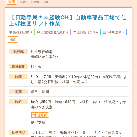
未読
掲載日
2026/08/10
【日勤専属＊未経験OK】自動車部品工場で仕
上げ検査リフト作業
職種未経験OK
交通費別途支給あり
土日祝日が休み
WEB登録OK
派遣
兵庫県神崎郡
勤務地
福崎駅から車3分
月～金
曜日頻度
8:10～17:25（実働8時間10分／休憩65分） ※配属工程によ
時間
り一部2交替勤務（相談・対応あり…
即日～長期
期間
時給1,350円～時給1,688円 ※経験・能力・保有資格を考
時給
慮のうえ決定
交通費
規定支給
【仕上げ・検査・機械オペレーター・リフト作業スタッ
仕事内容