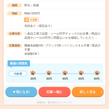
即日～長期
期間
時給1200円
時給
交通費
支給あり（規定あり）
＼食品工場で品質・シール印字チェックのお仕事／商品の
仕事内容
品質やシールの印字に問題ないかを確認していただく…
職種未経験OK / ブランクOK / パソコンスキル不要 / 英語力
応募資格
不要
未経験OK！
職場の雰囲気
年齢層
20代
30代
40代
50代
60代
気になる!
応募へ進む
詳しく見る
派遣会社
株式会社サンレディース