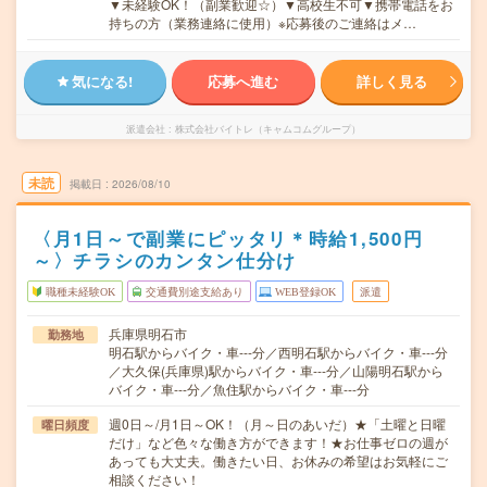
▼未経験OK！（副業歓迎☆）▼高校生不可▼携帯電話をお
持ちの方（業務連絡に使用）※応募後のご連絡はメ…
気になる!
応募へ進む
詳しく見る
派遣会社
株式会社バイトレ（キャムコムグループ）
未読
掲載日
2026/08/10
〈月1日～で副業にピッタリ＊時給1,500円
～〉チラシのカンタン仕分け
職種未経験OK
交通費別途支給あり
WEB登録OK
派遣
兵庫県明石市
勤務地
明石駅からバイク・車---分／西明石駅からバイク・車---分
／大久保(兵庫県)駅からバイク・車---分／山陽明石駅から
バイク・車---分／魚住駅からバイク・車---分
週0日～/月1日～OK！（月～日のあいだ）★「土曜と日曜
曜日頻度
だけ」など色々な働き方ができます！★お仕事ゼロの週が
あっても大丈夫。働きたい日、お休みの希望はお気軽にご
相談ください！