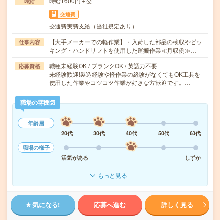
時給1600円＋交
時給
交通費
交通費実費支給（当社規定あり）
【大手メーカーでの軽作業】・入荷した部品の検収やピッ
仕事内容
キング・ハンドリフトを使用した運搬作業≪月収例≫…
職種未経験OK / ブランクOK / 英語力不要
応募資格
未経験歓迎!製造経験や軽作業の経験がなくてもOK工具を
使用した作業やコツコツ作業が好きな方歓迎です。…
職場の雰囲気
年齢層
20代
30代
40代
50代
60代
職場の様子
活気がある
しずか
もっと見る
気になる!
応募へ進む
詳しく見る