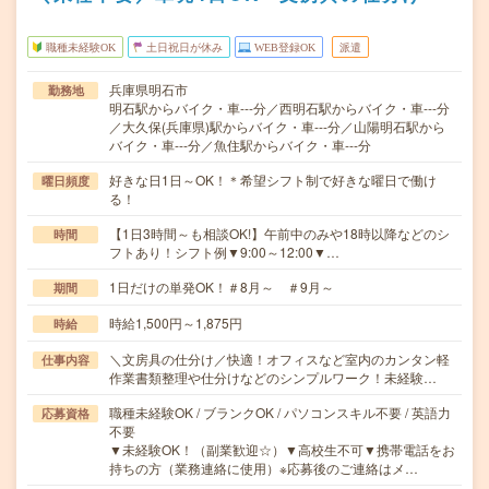
職種未経験OK
土日祝日が休み
WEB登録OK
派遣
兵庫県明石市
勤務地
明石駅からバイク・車---分／西明石駅からバイク・車---分
／大久保(兵庫県)駅からバイク・車---分／山陽明石駅から
バイク・車---分／魚住駅からバイク・車---分
好きな日1日～OK！＊希望シフト制で好きな曜日で働け
曜日頻度
る！
【1日3時間～も相談OK!】午前中のみや18時以降などのシ
時間
フトあり！シフト例▼9:00～12:00▼…
1日だけの単発OK！＃8月～ ＃9月～
期間
時給1,500円～1,875円
時給
＼文房具の仕分け／快適！オフィスなど室内のカンタン軽
仕事内容
作業書類整理や仕分けなどのシンプルワーク！未経験…
職種未経験OK / ブランクOK / パソコンスキル不要 / 英語力
応募資格
不要
▼未経験OK！（副業歓迎☆）▼高校生不可▼携帯電話をお
持ちの方（業務連絡に使用）※応募後のご連絡はメ…