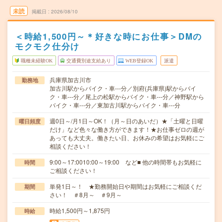
未読
掲載日
2026/08/10
＜時給1,500円～＊好きな時にお仕事＞DMの
モクモク仕分け
職種未経験OK
交通費別途支給あり
WEB登録OK
派遣
兵庫県加古川市
勤務地
加古川駅からバイク・車---分／別府(兵庫県)駅からバイ
ク・車---分／尾上の松駅からバイク・車---分／神野駅から
バイク・車---分／東加古川駅からバイク・車---分
週0日～/月1日～OK！（月～日のあいだ）★「土曜と日曜
曜日頻度
だけ」など色々な働き方ができます！★お仕事ゼロの週が
あっても大丈夫。働きたい日、お休みの希望はお気軽にご
相談ください！
9:00～17:0010:00～19:00 など■ 他の時間帯もお気軽に
時間
ご相談ください！
単発1日～！ ★勤務開始日や期間はお気軽にご相談くだ
期間
さい！ ＃8月～ ＃9月～
時給1,500円～1,875円
時給