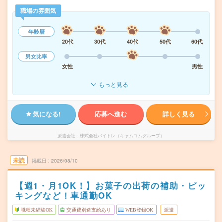
職場の雰囲気
年齢層
20代
30代
40代
50代
60代
男女比率
女性
男性
もっと見る
気になる!
応募へ進む
詳しく見る
派遣会社
株式会社バイトレ（キャムコムグループ）
未読
掲載日
2026/08/10
【週1・月1OK！】お菓子の出荷の補助・ピッ
キングなど！車通勤OK
職種未経験OK
交通費別途支給あり
WEB登録OK
派遣