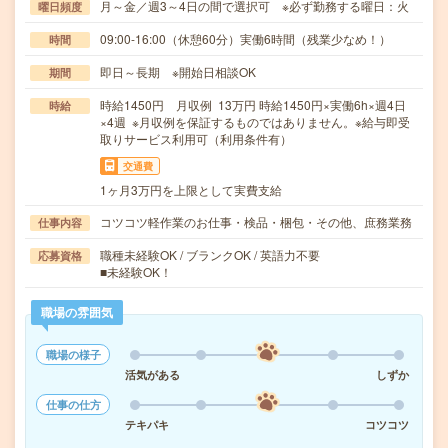
月～金／週3～4日の間で選択可 ※必ず勤務する曜日：火
曜日頻度
09:00-16:00（休憩60分）実働6時間（残業少なめ！）
時間
即日～長期 ※開始日相談OK
期間
時給1450円 月収例 13万円 時給1450円×実働6h×週4日
時給
×4週 ※月収例を保証するものではありません。※給与即受
取りサービス利用可（利用条件有）
交通費
1ヶ月3万円を上限として実費支給
コツコツ軽作業のお仕事・検品・梱包・その他、庶務業務
仕事内容
職種未経験OK / ブランクOK / 英語力不要
応募資格
■未経験OK！
職場の雰囲気
職場の様子
活気がある
しずか
仕事の仕方
テキパキ
コツコツ