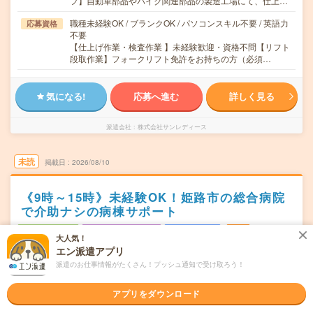
フ】自動車部品やバイク関連部品の製造工場にて、仕上…
職種未経験OK / ブランクOK / パソコンスキル不要 / 英語力
応募資格
不要
【仕上げ作業・検査作業 】未経験歓迎・資格不問【リフト
段取作業】フォークリフト免許をお持ちの方（必須…
気になる!
応募へ進む
詳しく見る
派遣会社
株式会社サンレディース
未読
掲載日
2026/08/10
《9時～15時》未経験OK！姫路市の総合病院
で介助ナシの病棟サポート
職種未経験OK
交通費別途支給あり
WEB登録OK
派遣
大人気！
エン派遣アプリ
兵庫県姫路市
勤務地
派遣のお仕事情報がたくさん！プッシュ通知で受け取ろう！
東姫路駅から徒歩10分／姫路駅から徒歩15分
月～金
アプリをダウンロード
曜日頻度