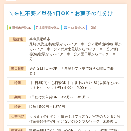
＼来社不要／単発1日OK＊お菓子の仕分け
職種未経験OK
土日祝日が休み
WEB登録OK
派遣
兵庫県尼崎市
勤務地
尼崎(東海道本線)駅からバイク・車---分／尼崎(阪神線)駅か
らバイク・車---分／武庫之荘駅からバイク・車---分／塚口
(阪急線)駅からバイク・車---分／園田駅からバイク・車---
分
好きな日1日～OK！＊希望シフト制で好きな曜日で働け
曜日頻度
る！
【1日3時間～も相談OK!】午前中のみや18時以降などのシ
時間
フトあり！シフト例▼9:00～12:00▼…
1日だけの単発OK！＃8月～ ＃9月～
期間
時給1,500円～1,875円
時給
＼お菓子の仕分け／快適！オフィスなど室内のカンタン軽
仕事内容
作業書類整理や仕分けなどのシンプルワーク！未経験…
職種未経験OK / ブランクOK / パソコンスキル不要 / 英語力
応募資格