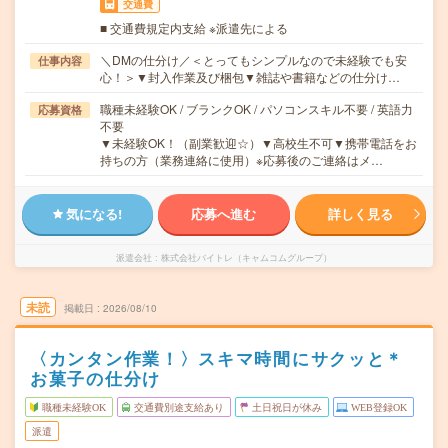
交通費
■ 交通費規定内支給 ※派遣先による
＼DMの仕分け／＜とってもシンプルなので未経験でも安
仕事内容
心！＞▼封入作業及び梱包▼雑誌や書籍などの仕分け…
職種未経験OK / ブランクOK / パソコンスキル不要 / 英語力
応募資格
不要
▼未経験OK！（副業歓迎☆）▼高校生不可▼携帯電話をお
持ちの方（業務連絡に使用）※応募後のご連絡はメ…
気になる!
応募へ進む
詳しく見る
派遣会社
株式会社バイトレ（キャムコムグループ）
未読
掲載日
2026/08/10
〈カンタン作業！〉スキマ時間にサクッと＊
お菓子の仕分け
職種未経験OK
交通費別途支給あり
土日祝日が休み
WEB登録OK
派遣