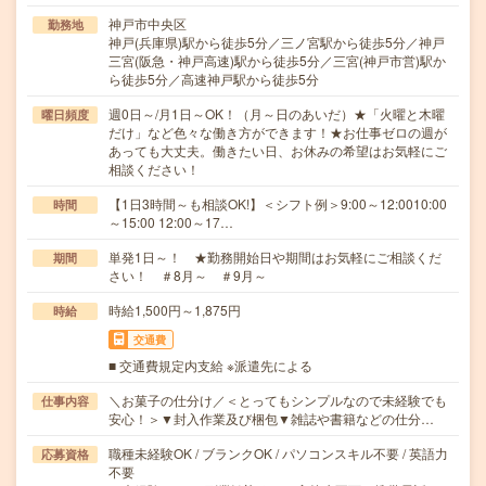
神戸市中央区
勤務地
神戸(兵庫県)駅から徒歩5分／三ノ宮駅から徒歩5分／神戸
三宮(阪急・神戸高速)駅から徒歩5分／三宮(神戸市営)駅か
ら徒歩5分／高速神戸駅から徒歩5分
週0日～/月1日～OK！（月～日のあいだ）★「火曜と木曜
曜日頻度
だけ」など色々な働き方ができます！★お仕事ゼロの週が
あっても大丈夫。働きたい日、お休みの希望はお気軽にご
相談ください！
【1日3時間～も相談OK!】＜シフト例＞9:00～12:0010:00
時間
～15:00 12:00～17…
単発1日～！ ★勤務開始日や期間はお気軽にご相談くだ
期間
さい！ ＃8月～ ＃9月～
時給1,500円～1,875円
時給
交通費
■ 交通費規定内支給 ※派遣先による
＼お菓子の仕分け／＜とってもシンプルなので未経験でも
仕事内容
安心！＞▼封入作業及び梱包▼雑誌や書籍などの仕分…
職種未経験OK / ブランクOK / パソコンスキル不要 / 英語力
応募資格
不要