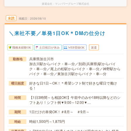
派遣会社
マンパワーグループ株式会社
未読
掲載日
2026/08/10
＼来社不要／単発1日OK＊DMの仕分け
職種未経験OK
土日祝日が休み
WEB登録OK
派遣
兵庫県加古川市
勤務地
加古川駅からバイク・車---分／別府(兵庫県)駅からバイ
ク・車---分／尾上の松駅からバイク・車---分／神野駅から
バイク・車---分／東加古川駅からバイク・車---分
好きな日1日～OK！＊希望シフト制で好きな曜日で働け
曜日頻度
る！
【1日3時間～も相談OK!】午前中のみや18時以降などのシ
時間
フトあり！シフト例▼9:00～12:00▼…
1日だけの単発OK！＃8月～ ＃9月～
期間
時給1,500円～1,875円
時給
＼DMの仕分け／快適！オフィスなど室内のカンタン軽作