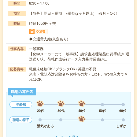
8:30～17:00
時間
【急募】即日～長期 ※長期(2ヶ月以上) ※8月～OK！
期間
時給1650円＋交
時給
交通費
◆交通費支給(規定あり)
一般事務
仕事内容
【化学メーカーにて一般事務】請求書処理製品出荷手続き(運
送送り状、荷札作成等)データ入力受付業務(来…
職種未経験OK / ブランクOK / 英語力不要
応募資格
来客・電話応対経験者をお持ちの方・Excel、Word入力でき
ればOK
職場の雰囲気
年齢層
20代
30代
40代
50代
60代
職場の様子
活気がある
しずか
もっと見る