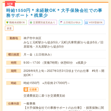
NEW
時給1550円＊未経験OK＊大手保険会社での事
務サポート＊残業少
職種未経験OK
交通費別途支給あり
土日祝日が休み
WEB登録OK
派遣
神戸市中央区
勤務地
みなと元町駅から徒歩5分／元町(兵庫県)駅から徒歩5分／旧
居留地・大丸前駅から徒歩5分
月～金（土日祝休み）
曜日頻度
9:00～17:00 （実働7時間）休憩60分 ※残業少
時間
2026年9月上旬～2027年3月31日頃までのお仕事 #9月～開
期間
始OK！
時給1550円 ※月収例 217000円～
時給
交通費
交通費規定に基づき交通費支給
一般事務
仕事内容
【大手保険会社での事務サポートのお仕事】・損害保険に関