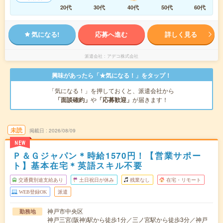
20代
30代
40代
50代
60代
気になる!
応募へ進む
詳しく見る
派遣会社
アデコ株式会社
興味があったら「★気になる！」をタップ！
「気になる！」を押しておくと、派遣会社から
「面談確約」
や
「応募歓迎」
が届きます！
未読
掲載日
2026/08/09
NEW
Ｐ＆Ｇジャパン＊時給1570円！【営業サポー
ト】基本在宅＊英語スキル不要
交通費別途支給あり
土日祝日が休み
残業なし
在宅・リモート
WEB登録OK
派遣
神戸市中央区
勤務地
神戸三宮(阪神)駅から徒歩1分／三ノ宮駅から徒歩3分／神戸