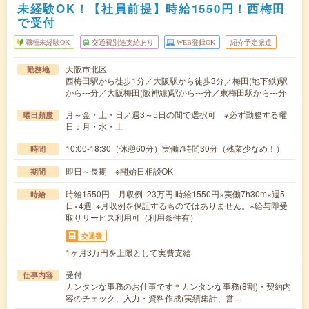
未経験OK！【社員前提】時給1550円！西梅田
で受付
職種未経験OK
交通費別途支給あり
WEB登録OK
紹介予定派遣
大阪市北区
勤務地
西梅田駅から徒歩1分／大阪駅から徒歩3分／梅田(地下鉄)駅
から---分／大阪梅田(阪神線)駅から---分／東梅田駅から---分
月～金・土・日／週3～5日の間で選択可 ※必ず勤務する曜
曜日頻度
日：月・水・土
10:00-18:30（休憩60分）実働7時間30分（残業少なめ！）
時間
即日～長期 ※開始日相談OK
期間
時給1550円 月収例 23万円 時給1550円×実働7h30m×週5
時給
日×4週 ※月収例を保証するものではありません。※給与即受
取りサービス利用可（利用条件有）
交通費
1ヶ月3万円を上限として実費支給
受付
仕事内容
カンタンな事務のお仕事です＊カンタンな事務(8割)・契約内
容のチェック、入力・資料作成(実績集計、営…