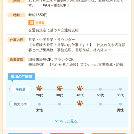
期間
す。 #9月～開始OK！
時給1650円
時給
交通費
交通費規定に基づき交通費支給
営業・企画営業・ラウンダー
仕事内容
【未経験大歓迎！営業のお仕事です！】・仕入れ先や既存顧
客との折衝業務・事務処理、書類作成、社内外メー…
職種未経験OK / ブランクOK
応募資格
未経験OK！【活かせるご経験】英文e-mail/文書作成・読解
職場の雰囲気
年齢層
20代
30代
40代
50代
60代
男女比率
女性
男性
もっと見る