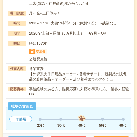
三宮(阪急・神戸高速)駅から徒歩4分
月～金※土日休み！
曜日頻度
9:00～17:30(実働:7時間40分) (休憩50分) ※残業なし
時間
2026/9/上旬～長期（3カ月以上） ★9月～OK！
期間
時給1570円
時給
交通費
交通費支給
営業事務
仕事内容
【外資系大手日用品メーカー×営業サポート】新製品の販促
品の倉庫納品～オーダー～店頭着荷までのスケジュ…
事務経験のある方。臨機応変な対応が得意な方。 業界未経験
応募資格
OK！
職場の雰囲気
年齢層
20代
30代
40代
50代
60代