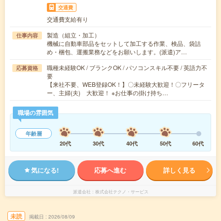
交通費
交通費支給有り
製造（組立・加工）
仕事内容
機械に自動車部品をセットして加工する作業、検品、袋詰
め・梱包、運搬業務などをお願いします。(派遣)ア…
職種未経験OK / ブランクOK / パソコンスキル不要 / 英語力不
応募資格
要
【来社不要、WEB登録OK！】〇未経験大歓迎！〇フリータ
ー、主婦(夫) 大歓迎！ ※お仕事の掛け持ち…
職場の雰囲気
年齢層
20代
30代
40代
50代
60代
気になる!
応募へ進む
詳しく見る
派遣会社
株式会社テクノ・サービス
未読
掲載日
2026/08/09