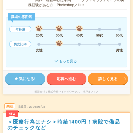
務経験がある方・Photoshop／Illus…
職場の雰囲気
年齢層
20代
30代
40代
50代
60代
男女比率
女性
男性
もっと見る
気になる!
応募へ進む
詳しく見る
派遣会社
株式会社マイナビワークス 神戸オフィス
未読
掲載日
2026/08/08
NEW
＜医療行為はナシ＞時給1400円！病院で備品
のチェックなど