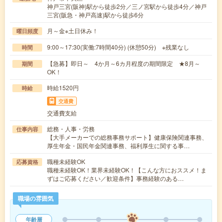
神戸三宮(阪神)駅から徒歩2分／三ノ宮駅から徒歩4分／神戸
三宮(阪急・神戸高速)駅から徒歩6分
月～金※土日休み！
曜日頻度
9:00～17:30(実働:7時間40分) (休憩50分) ※残業なし
時間
【急募】即日～ 4か月～6カ月程度の期間限定 ★8月～
期間
OK！
時給1520円
時給
交通費
交通費支給
総務・人事・労務
仕事内容
【大手メーカーでの総務事務サポート】健康保険関連事務、
厚生年金・国民年金関連事務、福利厚生に関する事…
職種未経験OK
応募資格
職種未経験OK！業界未経験OK！【こんな方におススメ！ま
ずはご応募ください／歓迎条件】事務経験のある…
職場の雰囲気
年齢層