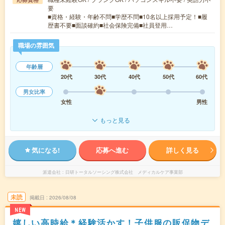
要
■資格・経験・年齢不問■学歴不問■10名以上採用予定！■履
歴書不要■面談確約■社会保険完備■社員登用…
職場の雰囲気
年齢層
20代
30代
40代
50代
60代
男女比率
女性
男性
もっと見る
気になる!
応募へ進む
詳しく見る
派遣会社
日研トータルソーシング株式会社 メディカルケア事業部
未読
掲載日
2026/08/08
NEW
嬉しい高時給＊経験活かす！子供服の販促物デ