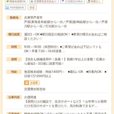
職種未経験OK
交通費別途支給あり
土日祝日が休み
残業なし
WEB登録OK
派遣
兵庫県芦屋市
勤務地
芦屋(東海道本線)駅から---分／芦屋(阪神線)駅から---分／芦屋
川駅から---分／打出駅から---分
週2日～OK ■曜日固定の相談OK！ ■希望の曜日があればご相
曜日頻度
談ください！
9:00～18:00（休憩60分）■ご希望があれば下記シフトも
時間
OK！早番 7:00～16:00遅番 …
【現在も積極採用中！急募！】勤務1年以上が多数！応募か
期間
ら最短2～3日後に就業可能！
無資格未経験：時給1400円～ ■週払いOK ■扶養内OK ■
時給
日収1万1200円以上
交通費
交通費全額支給
介護関連
仕事内容
【昼間だけの施設で、生活サポートなど】＊お年寄りが昼間
だけ生活のサポートを受けたり、気分転換できるデ…
職種未経験OK / ブランクOK / パソコンスキル不要 / 英語力不
応募資格