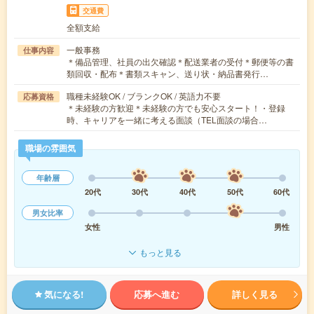
交通費
全額支給
一般事務
仕事内容
＊備品管理、社員の出欠確認＊配送業者の受付＊郵便等の書
類回収・配布＊書類スキャン、送り状・納品書発行…
職種未経験OK / ブランクOK / 英語力不要
応募資格
＊未経験の方歓迎＊未経験の方でも安心スタート！・登録
時、キャリアを一緒に考える面談（TEL面談の場合…
職場の雰囲気
年齢層
20代
30代
40代
50代
60代
男女比率
女性
男性
もっと見る
気になる!
応募へ進む
詳しく見る