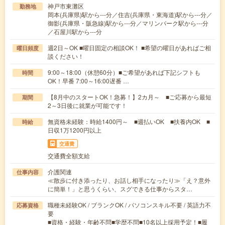
神戸市東灘区
勤務地
岡本(兵庫県)駅から---分／住吉(兵庫県・東海道)駅から---分／
御影(兵庫県・阪急線)駅から---分／マリンパーク駅から---分
／石屋川駅から---分
週2日～OK ■曜日固定の相談OK！ ■希望の曜日があればご相
曜日頻度
談ください！
9:00～18:00（休憩60分）■ご希望があれば下記シフトも
時間
OK！早番 7:00～16:00遅番 …
【8月中のスタートOK！急募！】2カ月～ ■ご応募から最短
期間
2～3日後に就業が可能です！
無資格未経験：時給1400円～ ■週払いOK ■扶養内OK ■
時給
日収1万1200円以上
交通費
交通費全額支給
介護関連
仕事内容
≪散歩に付き添ったり、お話し相手になったり≫「え？意外
に簡単！」と思うくらい、スグできる仕事からスタ…
職種未経験OK / ブランクOK / パソコンスキル不要 / 英語力不
応募資格
要
■資格・経験・年齢不問■学歴不問■10名以上採用予定！■履