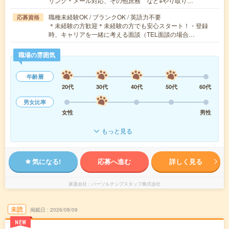
リング＊メール対応、その他庶務 など※やり取り…
職種未経験OK / ブランクOK / 英語力不要
応募資格
＊未経験の方歓迎＊未経験の方でも安心スタート！・登録
時、キャリアを一緒に考える面談（TEL面談の場合…
職場の雰囲気
年齢層
20代
30代
40代
50代
60代
男女比率
女性
男性
もっと見る
気になる!
応募へ進む
詳しく見る
派遣会社
パーソルテンプスタッフ株式会社
未読
掲載日
2026/08/09
NEW