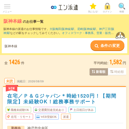
メニュー
気になる!
ログイン
検索
阪神本線
のお仕事一覧
阪神本線の派遣のお仕事情報です。
大阪梅田(阪神線)駅
、
尼崎(阪神線)駅
、
神戸三宮(阪
神)駅
などの駅をチェックしてみてください。
オフィスワーク・事務系
、
営業・販売・
サービス系
、
クリエイティブ系
などのお仕事を取り揃えています。さらに、
短期
・
単
発
などの期間や、
職種未経験OK
などのこだわり条件で絞り込んでいただけます。
条件の変更
阪神本線
1426
1,582
全
件
平均時給:
円
時給順
新着順
未読
掲載日
2026/08/09
NEW
在宅／Ｐ＆Ｇジャパン＊時給1520円！【期間
限定】未経験OK！総務事務サポート
職種未経験OK
交通費別途支給あり
土日祝日が休み
在宅・リモート
WEB登録OK
派遣
神戸市中央区
勤務地