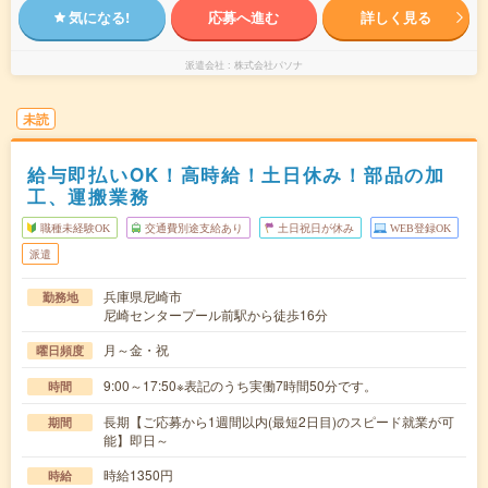
気になる!
応募へ進む
詳しく見る
派遣会社
株式会社パソナ
未読
給与即払いOK！高時給！土日休み！部品の加
工、運搬業務
職種未経験OK
交通費別途支給あり
土日祝日が休み
WEB登録OK
派遣
兵庫県尼崎市
勤務地
尼崎センタープール前駅から徒歩16分
月～金・祝
曜日頻度
9:00～17:50※表記のうち実働7時間50分です。
時間
長期【ご応募から1週間以内(最短2日目)のスピード就業が可
期間
能】即日～
時給1350円
時給