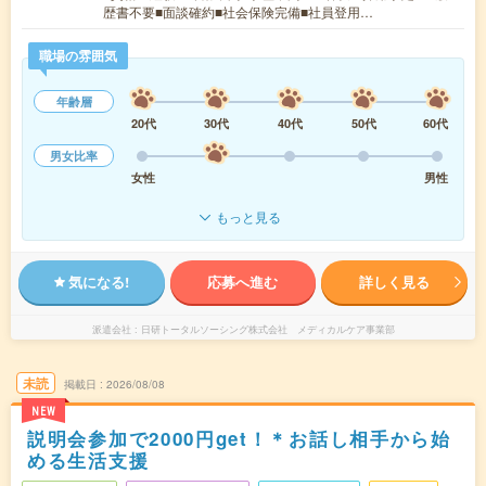
歴書不要■面談確約■社会保険完備■社員登用…
職場の雰囲気
年齢層
20代
30代
40代
50代
60代
男女比率
女性
男性
もっと見る
気になる!
応募へ進む
詳しく見る
派遣会社
日研トータルソーシング株式会社 メディカルケア事業部
未読
掲載日
2026/08/08
NEW
説明会参加で2000円get！＊お話し相手から始
める生活支援