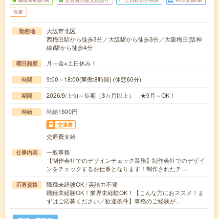
職種未経験OK
交通費別途支給あり
土日祝日が休み
WEB登録OK
派遣
大阪市北区
勤務地
西梅田駅から徒歩3分／大阪駅から徒歩3分／大阪梅田(阪神
線)駅から徒歩4分
月～金※土日休み！
曜日頻度
9:00～18:00(実働:8時間) (休憩60分)
時間
2026/9/上旬～長期（3カ月以上） ★9月～OK！
期間
時給1600円
時給
交通費
交通費支給
一般事務
仕事内容
【制作会社でのデザインチェック業務】制作会社でのデザイ
ンをチェックするお仕事となります！制作されたチ…
職種未経験OK / 英語力不要
応募資格
職種未経験OK！業界未経験OK！【こんな方におススメ！ま
ずはご応募ください／歓迎条件】事務のご経験が…