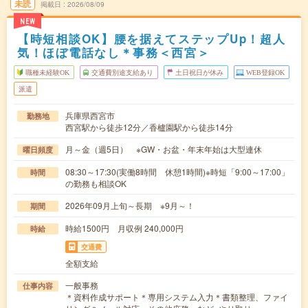
未読
掲載日
2026/08/09
NEW
【時短相談OK】腰を据えてステップUp！超人
気！ほぼ電話なし＊事務＜西宮＞
職種未経験OK
交通費別途支給あり
土日祝日が休み
WEB登録OK
派遣
兵庫県西宮市
勤務地
西宮駅から徒歩12分／香櫨園駅から徒歩14分
月～金（週5日） ※GW・お盆・年末年始は大型連休
曜日頻度
08:30～17:30(実働8時間 休憩1時間)※時短「9:00～17:00」
時間
の勤務も相談OK
2026年09月上旬～長期 ※9月～！
期間
時給1500円 月収例 240,000円
時給
交通費
全額支給
一般事務
仕事内容
＊資料作成サポート＊専用システム入力＊書類整理、ファイ