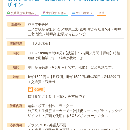
ザイン
交通費別途支給あり
土日祝日が休み
WEB登録OK
派遣
神戸市中央区
勤務地
三ノ宮駅から徒歩5分／神戸三宮(阪神)駅から徒歩5分／神戸
三宮(阪急・神戸高速)駅から徒歩12分
【月火水木金】
曜日頻度
9:00～18:00(休憩60分)【残業】15時間／月間【詳細】時短
時間
勤務は応相談です！残業は状況によ…
即日から長期（6ヶ月～）です。※開始日は応相談です。
期間
時給1520円 ※【月収例】時給1520円×8h×20日＝243200円
時給
＋交通費・残業代
交通費
弊社規定により月上限3万円支給です。
編集・校正・制作・ライター
仕事内容
神戸発！子供服メーカーで自社販促ツールのグラフィックデ
ザイン！・店頭で使用するPOP／ポスター／カタ…
ブランクOK / 英語力不要
応募資格
＊＊業界・経験年数は不問＊＊・グラフィックデザインの実