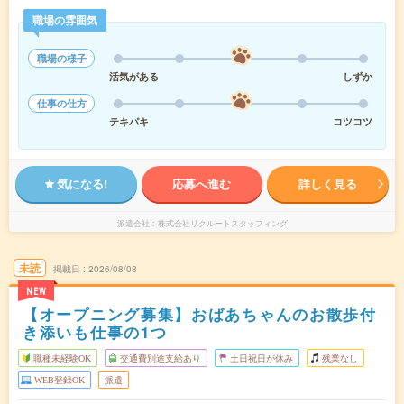
職場の雰囲気
職場の様子
活気がある
しずか
仕事の仕方
テキパキ
コツコツ
気になる!
応募へ進む
詳しく見る
派遣会社
株式会社リクルートスタッフィング
未読
掲載日
2026/08/08
NEW
【オープニング募集】おばあちゃんのお散歩付
き添いも仕事の1つ
職種未経験OK
交通費別途支給あり
土日祝日が休み
残業なし
WEB登録OK
派遣