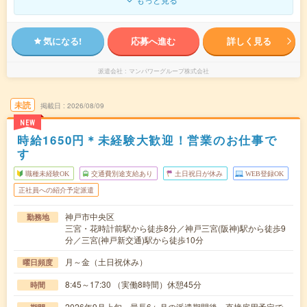
気になる!
応募へ進む
詳しく見る
派遣会社
マンパワーグループ株式会社
未読
掲載日
2026/08/09
NEW
時給1650円＊未経験大歓迎！営業のお仕事で
す
職種未経験OK
交通費別途支給あり
土日祝日が休み
WEB登録OK
正社員への紹介予定派遣
神戸市中央区
勤務地
三宮・花時計前駅から徒歩8分／神戸三宮(阪神)駅から徒歩9
分／三宮(神戸新交通)駅から徒歩10分
月～金（土日祝休み）
曜日頻度
8:45～17:30 （実働8時間）休憩45分
時間
2026年9月上旬～最長6ヶ月の派遣期間後、直接雇用予定で