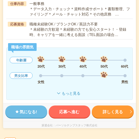
一般事務
仕事内容
＊データ入力・チェック＊資料作成サポート＊書類整理、フ
ァイリング＊メール・チャット対応＊その他庶務 …
職種未経験OK / ブランクOK / 英語力不要
応募資格
＊未経験の方歓迎＊未経験の方でも安心スタート！・登録
時、キャリアを一緒に考える面談（TEL面談の場合…
職場の雰囲気
年齢層
20代
30代
40代
50代
60代
男女比率
女性
男性
もっと見る
気になる!
応募へ進む
詳しく見る
派遣会社
パーソルテンプスタッフ株式会社