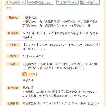
職種未経験OK
交通費別途支給あり
土日祝日が休み
WEB登録OK
派遣
大阪市北区
勤務地
大阪駅から---分／大阪梅田(阪神線)駅から---分／天神橋筋六
丁目駅から---分／天満駅から---分／中之島駅から---分
シフト制（月～日） ※平日のみなどの相談もOK ※週3なども
曜日頻度
相談OK
【シフト例】07:00～16:0009:00～18:0017:00～09:00※ 上記
時間
は一例です！そ…
即日～2ヶ月以上
期間
無資格の方：時給1400円～1750円 / 介護福祉士：時給1700
時給
円～2125円 / 初任者以上：時給1500円～1875円
交通費
全額支給
看護助手
仕事内容
＼無資格・未経験OKの看護助手／医療行為は一切行わない
ので未経験でも安心！▽具体的には…・リネンやシ…
職種未経験OK / ブランクOK / パソコンスキル不要 / 英語力不
応募資格