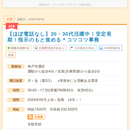
派遣会社
パーソルテンプスタッフ株式会社
未読
掲載日
2026/08/09
NEW
【ほぼ電話なし】20・30代活躍中！安定長
期！指示のもと進める＊コツコツ事務
職種未経験OK
交通費別途支給あり
土日祝日が休み
WEB登録OK
派遣
神戸市灘区
勤務地
灘駅から徒歩4分／岩屋(兵庫県)駅から徒歩2分
月～金（週5日） ※突発休にも理解ある環境
曜日頻度
09:00～17:30(実働7時間45分 休憩45分)
時間
2026年09月上旬～長期 ※9月～！
期間
時給1500円 月収例 232,500円
時給
交通費
全額支給