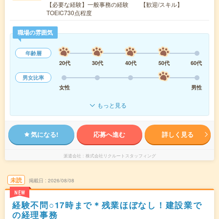
【必要な経験】一般事務の経験 【歓迎/スキル】
TOEIC730点程度
職場の雰囲気
年齢層
20代
30代
40代
50代
60代
男女比率
女性
男性
もっと見る
気になる!
応募へ進む
詳しく見る
派遣会社
株式会社リクルートスタッフィング
未読
掲載日
2026/08/08
NEW
経験不問○17時まで＊残業ほぼなし！建設業で
の経理事務