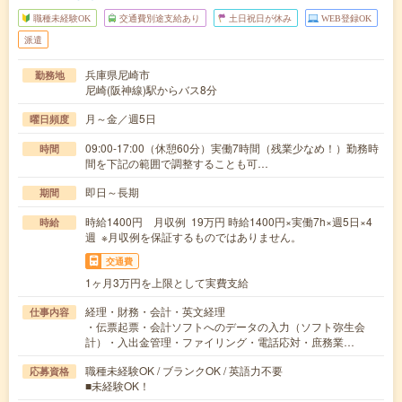
職種未経験OK
交通費別途支給あり
土日祝日が休み
WEB登録OK
派遣
兵庫県尼崎市
勤務地
尼崎(阪神線)駅からバス8分
月～金／週5日
曜日頻度
09:00-17:00（休憩60分）実働7時間（残業少なめ！）勤務時
時間
間を下記の範囲で調整することも可…
即日～長期
期間
時給1400円 月収例 19万円 時給1400円×実働7h×週5日×4
時給
週 ※月収例を保証するものではありません。
交通費
1ヶ月3万円を上限として実費支給
経理・財務・会計・英文経理
仕事内容
・伝票起票・会計ソフトへのデータの入力（ソフト弥生会
計）・入出金管理・ファイリング・電話応対・庶務業…
職種未経験OK / ブランクOK / 英語力不要
応募資格
■未経験OK！