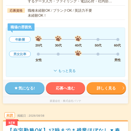
するデータ入力・ファイリング・電話応対・社内部…
職種未経験OK / ブランクOK / 英語力不要
応募資格
未経験OK！
職場の雰囲気
年齢層
20代
30代
40代
50代
60代
男女比率
女性
男性
もっと見る
気になる!
応募へ進む
詳しく見る
派遣会社
株式会社パソナ
未読
掲載日
2026/08/08
NEW
【在宅勤務OK】17時まで＊残業ほぼなし▼春