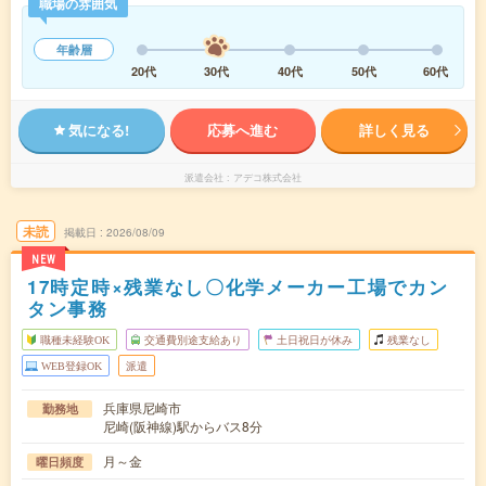
職場の雰囲気
年齢層
20代
30代
40代
50代
60代
気になる!
応募へ進む
詳しく見る
派遣会社
アデコ株式会社
未読
掲載日
2026/08/09
NEW
17時定時×残業なし〇化学メーカー工場でカン
タン事務
職種未経験OK
交通費別途支給あり
土日祝日が休み
残業なし
WEB登録OK
派遣
兵庫県尼崎市
勤務地
尼崎(阪神線)駅からバス8分
月～金
曜日頻度