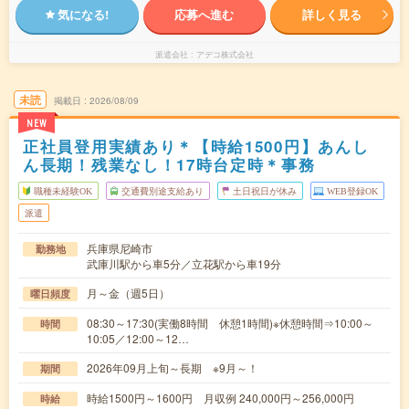
気になる!
応募へ進む
詳しく見る
派遣会社
アデコ株式会社
未読
掲載日
2026/08/09
NEW
正社員登用実績あり＊【時給1500円】あんし
ん長期！残業なし！17時台定時＊事務
職種未経験OK
交通費別途支給あり
土日祝日が休み
WEB登録OK
派遣
兵庫県尼崎市
勤務地
武庫川駅から車5分／立花駅から車19分
月～金（週5日）
曜日頻度
08:30～17:30(実働8時間 休憩1時間)※休憩時間⇒10:00～
時間
10:05／12:00～12…
2026年09月上旬～長期 ※9月～！
期間
時給1500円～1600円 月収例 240,000円～256,000円
時給