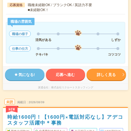
職種未経験OK / ブランクOK / 英語力不要
応募資格
■未経験OK！
職場の雰囲気
職場の様子
活気がある
しずか
仕事の仕方
テキパキ
コツコツ
気になる!
応募へ進む
詳しく見る
派遣会社
株式会社リクルートスタッフィング
未読
掲載日
2026/08/09
NEW
時給1600円！【1600円×電話対応なし】アデコ
スタッフ活躍中＊事務