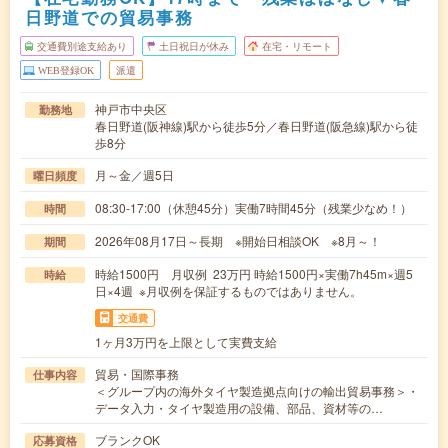
日野道での貿易事務
交通費別途支給あり
土日祝日が休み
在宅・リモート
WEB登録OK
派遣
神戸市中央区
勤務地
春日野道(阪神線)駅から徒歩5分／春日野道(阪急線)駅から徒
歩8分
月～金／週5日
曜日頻度
08:30-17:00（休憩45分）実働7時間45分（残業少なめ！）
時間
2026年08月17日～長期 ※開始日相談OK ※8月～！
期間
時給1500円 月収例 23万円 時給1500円×実働7h45m×週5
時給
日×4週 ※月収例を保証するものではありません。
交通費
1ヶ月3万円を上限として実費支給
貿易・国際事務
仕事内容
＜グループ内の海外タイヤ製造拠点向けの輸出貿易事務＞・
データ入力・タイヤ製造用の設備、部品、資材等の…
ブランクOK
応募資格