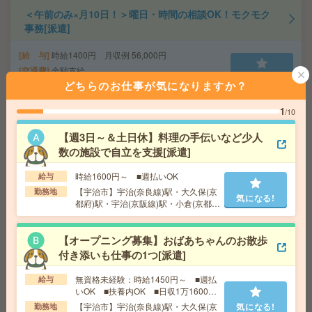
＜午前のみ×月10日！＞曜日・時間の相談OK！モクモク
事務[派遣]
給 与
時給1400円 月収例 56,000円
交通費
全額支給
気になる!
どちらのお仕事が気になりますか？
勤務地
丹波口駅徒歩10分、西院(阪急線)駅徒歩13分
1
/10
経験を活かして高時給1550円！ホテルの経理事務！土日
【週3日～＆土日休】料理の手伝いなど少人
祝休み[派遣]
数の施設で自立を支援[派遣]
給 与
時給1600円＋交
時給1600円～ ■週払いOK
給与
交通費
交通費支給(当社規定あり)
【宇治市】宇治(奈良線)駅・大久保(京
勤務地
気になる!
気になる!
勤務地
京阪本線 祇園四条駅 徒歩5分/阪急京都本線 京
都府)駅・宇治(京阪線)駅・小倉(京都
都河原町駅 徒歩9分
府)駅・六地蔵(奈良線)駅など勤務地多
数！
【オープニング募集】おばあちゃんのお散歩
ピタッと12時まで＊実働3h＊伝票のチェックなど[派遣]
付き添いも仕事の1つ[派遣]
給 与
時給1400円＋交 【月収例】84,000円～ ■
無資格未経験：時給1450円～ ■週払
給与
給与の前払いが可能な速払いサービスあり
いOK ■扶養内OK ■日収1万1600円
以上
交通費
交通費支給あり
【宇治市】宇治(奈良線)駅・大久保(京
気になる!
勤務地