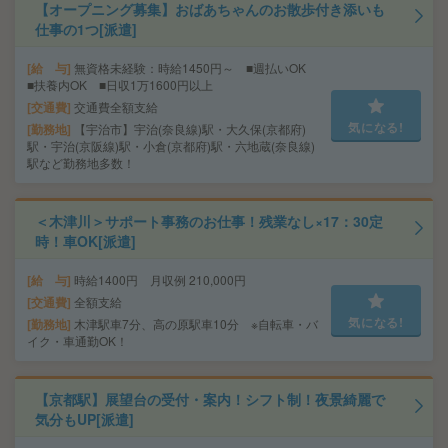
【オープニング募集】おばあちゃんのお散歩付き添いも
仕事の1つ[派遣]
給 与
無資格未経験：時給1450円～ ■週払いOK
■扶養内OK ■日収1万1600円以上
交通費
交通費全額支給
気になる!
勤務地
【宇治市】宇治(奈良線)駅・大久保(京都府)
駅・宇治(京阪線)駅・小倉(京都府)駅・六地蔵(奈良線)
駅など勤務地多数！
＜木津川＞サポート事務のお仕事！残業なし×17：30定
時！車OK[派遣]
給 与
時給1400円 月収例 210,000円
交通費
全額支給
気になる!
勤務地
木津駅車7分、高の原駅車10分 ※自転車・バ
イク・車通勤OK！
【京都駅】展望台の受付・案内！シフト制！夜景綺麗で
気分もUP[派遣]