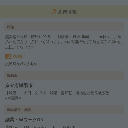
募集情報
時給
無資格未経験：時給1400円～ 経験者：時給1500円～ ★日払い／週
払い制度あり（月払いも選べます）※稼働開始時は手続き完了次第のお
支払いとなります。
交通費
交通費支給※規定有
勤務地
京都府城陽市
【城陽市】寺田・久津川・城陽・富野荘・長池など勤務地多数！
※車通勤可
勤務曜日・頻度
副業・WワークOK
週2日～5日OK（月～金） ★土日休みOK