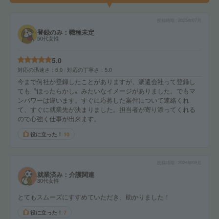
投稿時期
2025年07月
登録のみ：職種未定
50代女性
5.0
対応の迅速さ
5.0
対応の丁寧さ
5.0
今まで何社か登録したことがありますが、派遣会社って登録し
ても〝ほったらかし〟みたいなイメージがありました。でもマ
ンパワーは違います。すぐに応募した案件について連絡くれ
て、すぐに就業先が決まりました。担当者が寄り添ってくれる
ので心強く仕事が出来ます。
役に立った！
10
投稿時期
2024年09月
就業済み：介護関連
30代女性
とてもスムーズにすすめていただき、助かりました！
役に立った！
7