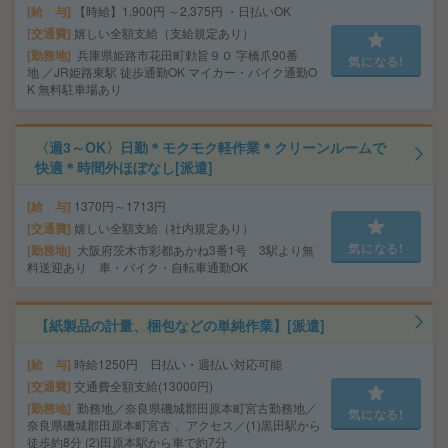
給 与
【時給】1,900円 ～2,375円 ・日払いOK
交通費
嬉しい全額支給（支給規定あり）
勤務地
兵庫県姫路市花田町勅旨９０ 字橋爪90番
気になる!
地 ／JR姫路東駅 徒歩通勤OK マイカー・バイク通勤O
K 無料駐車場あり
〈週3～OK〉日勤＊モクモク軽作業＊クリーンルームで
快適＊時間外ほぼなし[派遣]
給 与
1370円～1713円
交通費
嬉しい全額支給（社内規定あり）
気になる!
勤務地
大阪府茨木市彩都あかね3番1号 3駅より無
料送迎あり 車・バイク・自転車通勤OK
【紙製品の計量、梱包などの単純作業】[派遣]
給 与
時給1250円 日払い・週払い対応可能
交通費
交通費全額支給(13000円)
勤務地
勤務地／奈良県磯城郡田原本町宮古勤務地／
気になる!
奈良県磯城郡田原本町宮古 、アクセス／(1)黒田駅から
徒歩約8分 (2)田原本駅から車で約7分