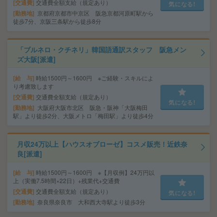
交通費
交通費全額支給（規定あり）
気になる!
勤務地
京都府京都市中京区 阪急京都河原町駅から
徒歩7分、京阪三条駅から徒歩8分
「ブルネロ・クチネリ」韓国語通訳スタッフ 阪急メン
ズ大阪[派遣]
給 与
時給1500円～1600円 ※ご経験・スキルによ
り考慮致します
交通費
交通費全額支給（規定あり）
気になる!
勤務地
大阪府大阪市北区 阪急・阪神「大阪梅田
駅」より徒歩2分、大阪メトロ「梅田駅」より徒歩4分
月収24万以上【ハウスオブローゼ】コスメ販売！近鉄奈
良[派遣]
給 与
時給1500円～1600円 ※【月収例】24万円以
上（実働7.5時間×22日）+残業代+交通費
交通費
交通費全額支給（規定あり）
気になる!
勤務地
奈良県奈良市 大和西大寺駅より徒歩3分