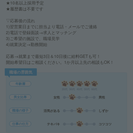
★10名以上採用予定
★履歴書は不要です
▽応募後の流れ
1)翌営業日までに担当より電話・メールでご連絡
2)電話で登録面談→求人とマッチング
3)ご希望の施設で、職場見学
4)就業決定→勤務開始
応募→就業まで最短3日＆10日後に給料GETも可！
開始希望日はご相談ください。1か月以上先の相談もOK！
職場の雰囲気
年齢層
20代
30代
40代
50代
60代
男女比率
女性
男性
職場の様子
活気がある
しずか
仕事の仕方
テキパキ
コツコツ