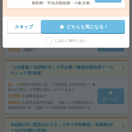
気になる!
都府)駅・宇治(京阪線)駅・小倉(京都
勤務地
京都府京都市伏見区 京阪本線 藤森駅徒歩10
府)駅・六地蔵(奈良線)駅など勤務地多
分
数！
高時給！平日休み！日勤のお仕事！水質測定[派遣]
スキップ
どちらも気になる！
給 与
時給1450円
しばらく表示しない
交通費
交通費支給有り
気になる!
勤務地
木幡駅～
＼8名募集／未経験OK！大手企業＊健康診断結果データ
チェック等[派遣]
給 与
時給1600円＋交 【月収例】316,000円～ ■
給与の前払いが可能な速払いサービスあり
交通費
交通費支給あり
気になる!
勤務地
大阪府大阪市中央区 大阪メトロ御堂筋線 心
斎橋駅徒歩7分、大阪メトロ御堂筋線 本町駅徒歩7分
未経験OK〇英語活かせる！大学で学校事務！車通勤OK
＊50代活躍中[派遣]