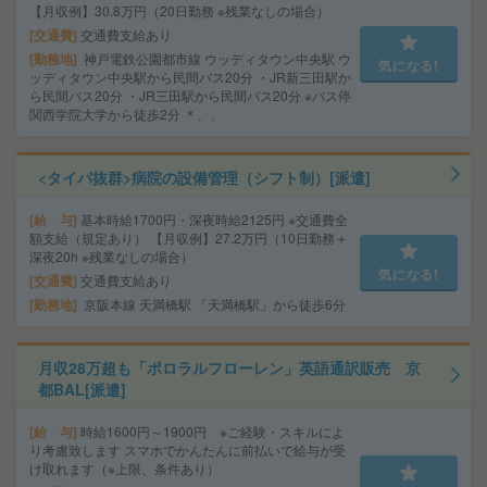
【月収例】30.8万円（20日勤務 ※残業なしの場合）
交通費
交通費支給あり
勤務地
神戸電鉄公園都市線 ウッディタウン中央駅 ウ
気になる!
ッディタウン中央駅から民間バス20分 ・JR新三田駅か
ら民間バス20分 ・JR三田駅から民間バス20分 ※バス停
関西学院大学から徒歩2分 ＊、、
<タイパ抜群>病院の設備管理（シフト制）[派遣]
給 与
基本時給1700円・深夜時給2125円 ※交通費全
額支給（規定あり） 【月収例】27.2万円（10日勤務＋
深夜20h ※残業なしの場合）
気になる!
交通費
交通費支給あり
勤務地
京阪本線 天満橋駅 「天満橋駅」から徒歩6分
月収28万超も「ポロラルフローレン」英語通訳販売 京
都BAL[派遣]
給 与
時給1600円～1900円 ※ご経験・スキルによ
り考慮致します スマホでかんたんに前払いで給与が受
け取れます（※上限、条件あり）