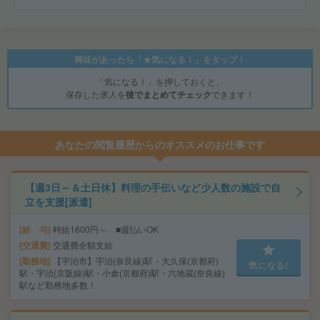
興味があったら「★気になる！」をタップ！
「気になる！」を押しておくと、
保存した求人を
後でまとめてチェック
できます！
あなたの閲覧履歴からのオススメのお仕事です
【週3日～＆土日休】料理の手伝いなど少人数の施設で自
立を支援[派遣]
給 与
時給1600円～ ■週払いOK
交通費
交通費全額支給
勤務地
【宇治市】宇治(奈良線)駅・大久保(京都府)
気になる!
駅・宇治(京阪線)駅・小倉(京都府)駅・六地蔵(奈良線)
駅など勤務地多数！