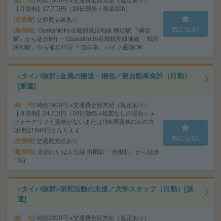
給 与
【月収例】27.7万円（20日勤務＋残業20h）
交通費
交通費支給あり
気になる!
勤務地
OsakaMetro長堀鶴見緑地線 横堤駅 「横堤
駅」から徒歩8分 ・OsakaMetro長堀鶴見緑地線 「鶴見
緑地駅」から徒歩10分 ＊自転車、バイク通勤OK
<タイパ抜群>金属の搬送・梱包／要自動車免許（日勤）
[派遣]
給 与
時給1600円 ※交通費全額支給（規定あり）
【月収例】24.5万円（20日勤務 ※残業なしの場合） ※
フォークリフト資格がないまたは1t未満資格のみの方
は時給1500円となります
気になる!
交通費
交通費支給あり
勤務地
近鉄けいはんな線 吉田駅 「吉田駅」から徒歩
13分
<タイパ抜群>研究活動の支援／大学スタッフ（日勤）[派
遣]
給 与
時給2200円 ※交通費全額支給（規定あり）