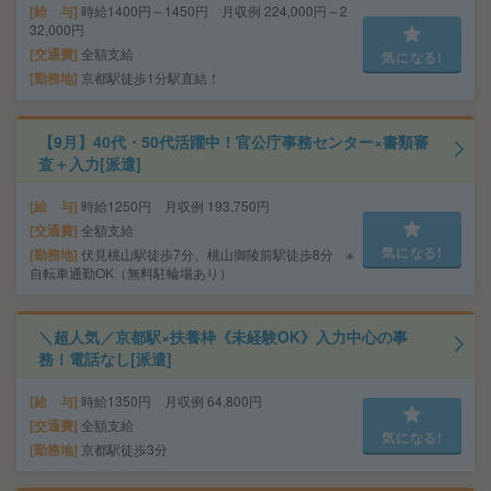
給 与
時給1400円～1450円 月収例 224,000円～2
32,000円
交通費
全額支給
気になる!
勤務地
京都駅徒歩1分駅直結！
【9月】40代・50代活躍中！官公庁事務センター×書類審
査＋入力[派遣]
給 与
時給1250円 月収例 193,750円
交通費
全額支給
気になる!
勤務地
伏見桃山駅徒歩7分、桃山御陵前駅徒歩8分 ※
自転車通勤OK（無料駐輪場あり）
＼超人気／京都駅×扶養枠《未経験OK》入力中心の事
務！電話なし[派遣]
給 与
時給1350円 月収例 64,800円
交通費
全額支給
気になる!
勤務地
京都駅徒歩3分