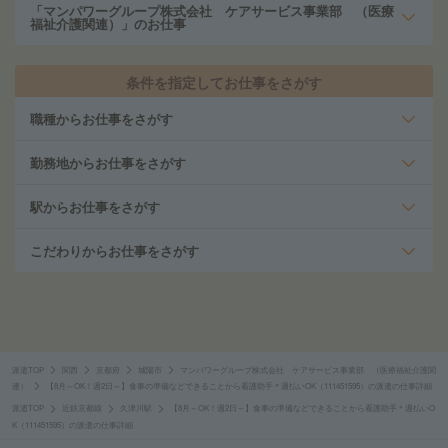
「マンパワーグループ株式会社 ケアサービス事業部 （医療
福祉介護関連）」のお仕事
条件を指定してお仕事をさがす
職種からお仕事をさがす
勤務地からお仕事をさがす
駅からお仕事をさがす
こだわりからお仕事をさがす
派遣TOP
関西
京都府
城陽市
マンパワーグループ株式会社 ケアサービス事業部 （医療福祉介護関
連）
【8月～OK！週2日～】食事の準備などできることから看護助手＊週払いOK（111451595）の派遣の仕事詳細
派遣TOP
近鉄京都線
久津川駅
【8月～OK！週2日～】食事の準備などできることから看護助手＊週払いO
K（111451595）の派遣の仕事詳細