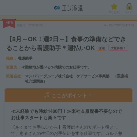
気になる!
ログイン
NEW
掲載日
2026/08/06
No.MNPWW856452-39
【8月～OK！週2日～】食事の準備などでき
ることから看護助手＊週払いOK
派遣
大量募集！
職種
看護助手
派遣先
≪勤務地が選べる≫病院でのお仕事です。
派遣会社
マンパワーグループ株式会社 ケアサービス事業部 （医療福
祉介護関連）
ここがポイント！
≪未経験でも時給1400円！≫来社＆履歴書不要なので
お仕事スタートも楽々です
【あくまでお手伝いから】看護師さんのサポート役とし
て、患者さんの生活のお手伝いをする仕事です。カルテ整