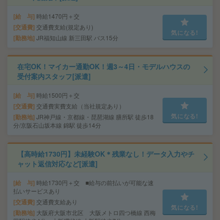
給 与
時給1470円＋交
交通費
交通費支給(規定あり)
気になる!
勤務地
JR福知山線 新三田駅 バス15分
在宅OK！マイカー通勤OK！週3～4日・モデルハウスの
受付案内スタッフ[派遣]
給 与
時給1500円＋交
交通費
交通費実費支給（当社規定あり）
気になる!
勤務地
JR神戸線・京都線・琵琶湖線 膳所駅 徒歩18
分/京阪石山坂本線 錦駅 徒歩14分
【高時給1730円】未経験OK＊残業なし！データ入力やチ
ャット返信対応など[派遣]
給 与
時給1730円＋交 ■給与の前払いが可能な速
払いサービスあり
交通費
交通費支給あり
気になる!
勤務地
大阪府大阪市北区 大阪メトロ四つ橋線 西梅