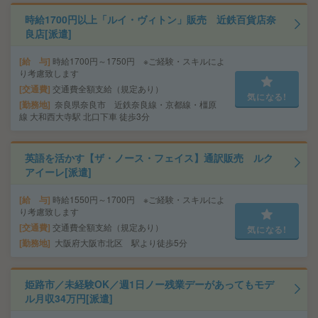
時給1700円以上「ルイ・ヴィトン」販売 近鉄百貨店奈
良店[派遣]
給 与
時給1700円～1750円 ※ご経験・スキルによ
り考慮致します
交通費
交通費全額支給（規定あり）
気になる!
勤務地
奈良県奈良市 近鉄奈良線・京都線・橿原
線 大和西大寺駅 北口下車 徒歩3分
英語を活かす【ザ・ノース・フェイス】通訳販売 ルク
アイーレ[派遣]
給 与
時給1550円～1700円 ※ご経験・スキルによ
り考慮致します
交通費
交通費全額支給（規定あり）
気になる!
勤務地
大阪府大阪市北区 駅より徒歩5分
姫路市／未経験OK／週1日ノー残業デーがあってもモデ
ル月収34万円[派遣]