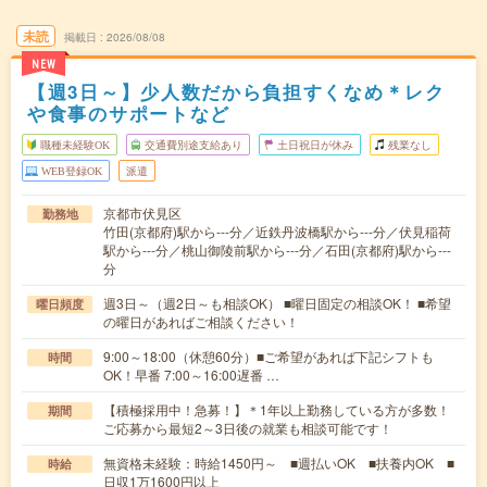
未読
掲載日
2026/08/08
NEW
【週3日～】少人数だから負担すくなめ＊レク
や食事のサポートなど
職種未経験OK
交通費別途支給あり
土日祝日が休み
残業なし
WEB登録OK
派遣
京都市伏見区
勤務地
竹田(京都府)駅から---分／近鉄丹波橋駅から---分／伏見稲荷
駅から---分／桃山御陵前駅から---分／石田(京都府)駅から---
分
週3日～（週2日～も相談OK） ■曜日固定の相談OK！ ■希望
曜日頻度
の曜日があればご相談ください！
9:00～18:00（休憩60分）■ご希望があれば下記シフトも
時間
OK！早番 7:00～16:00遅番 …
【積極採用中！急募！】＊1年以上勤務している方が多数！
期間
ご応募から最短2～3日後の就業も相談可能です！
無資格未経験：時給1450円～ ■週払いOK ■扶養内OK ■
時給
日収1万1600円以上