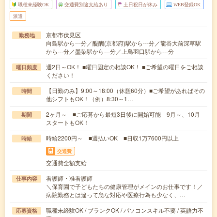
職種未経験OK
交通費別途支給あり
土日祝日が休み
WEB登録OK
派遣
京都市伏見区
勤務地
向島駅から---分／醍醐(京都府)駅から---分／龍谷大前深草駅
から---分／墨染駅から---分／上鳥羽口駅から---分
週2日～OK！ ■曜日固定の相談OK！ ■ご希望の曜日をご相談
曜日頻度
ください！
【日勤のみ】9:00～18:00（休憩60分）■ご希望があればその
時間
他シフトもOK！（例）8:30～1…
2ヶ月～ ■ご応募から最短3日後に開始可能 9月～、10月
期間
スタートもOK！
時給2200円～ ■週払いOK ■日収1万7600円以上
時給
交通費
交通費全額支給
看護師・准看護師
仕事内容
＼保育園で子どもたちの健康管理がメインのお仕事です！／
病院勤務とは違って急な対応や医療行為も少なく、…
職種未経験OK / ブランクOK / パソコンスキル不要 / 英語力不
応募資格