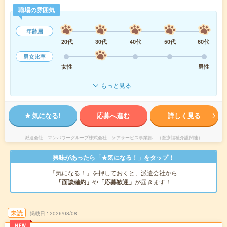
職場の雰囲気
年齢層
20代
30代
40代
50代
60代
男女比率
女性
男性
もっと見る
気になる!
応募へ進む
詳しく見る
派遣会社
マンパワーグループ株式会社 ケアサービス事業部 （医療福祉介護関連）
興味があったら「★気になる！」をタップ！
「気になる！」を押しておくと、派遣会社から
「面談確約」
や
「応募歓迎」
が届きます！
未読
掲載日
2026/08/08
NEW