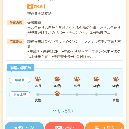
交通費
交通費全額支給
介護関連
仕事内容
≪お年寄りも自分も笑顔になれる介護の仕事！≫＊お年寄り
が昼間だけ生活のサポートを受けたり、気分転換で…
職種未経験OK / ブランクOK / パソコンスキル不要 / 英語力不
応募資格
要
■無資格・未経験OK！■年齢・学歴不問！ブランクOK!■10名
以上採用予定！■履歴書不要■社会保険完…
職場の雰囲気
年齢層
20代
30代
40代
50代
60代
男女比率
女性
男性
もっと見る
気になる!
応募へ進む
詳しく見る