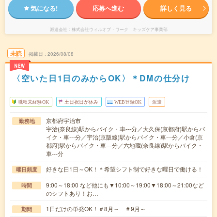
気になる!
応募へ進む
詳しく見る
派遣会社
株式会社ウィルオブ・ワーク キッズケア事業部
未読
掲載日
2026/08/08
NEW
〈空いた日1日のみからOK〉＊DMの仕分け
職種未経験OK
土日祝日が休み
WEB登録OK
派遣
京都府宇治市
勤務地
宇治(奈良線)駅からバイク・車---分／大久保(京都府)駅からバ
イク・車---分／宇治(京阪線)駅からバイク・車---分／小倉(京
都府)駅からバイク・車---分／六地蔵(奈良線)駅からバイク・
車---分
好きな日1日～OK！＊希望シフト制で好きな曜日で働ける！
曜日頻度
9:00～18:00 など他にも▼10:00～19:00▼18:00～21:00など
時間
のシフトあり！お…
1日だけの単発OK！＃8月～ ＃9月～
期間