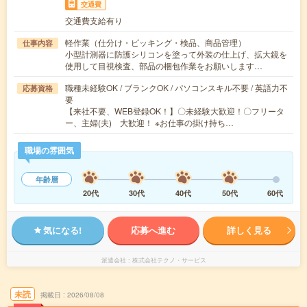
交通費
交通費支給有り
軽作業（仕分け・ピッキング・検品、商品管理）
仕事内容
小型計測器に防護シリコンを塗って外装の仕上げ、拡大鏡を
使用して目視検査、部品の梱包作業をお願いします…
職種未経験OK / ブランクOK / パソコンスキル不要 / 英語力不
応募資格
要
【来社不要、WEB登録OK！】〇未経験大歓迎！〇フリータ
ー、主婦(夫) 大歓迎！ ※お仕事の掛け持ち…
職場の雰囲気
年齢層
20代
30代
40代
50代
60代
気になる!
応募へ進む
詳しく見る
派遣会社
株式会社テクノ・サービス
未読
掲載日
2026/08/08