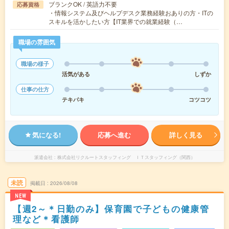
ブランクOK / 英語力不要
応募資格
・情報システム及びヘルプデスク業務経験おありの方・ITの
スキルを活かしたい方【IT業界での就業経験（…
職場の雰囲気
職場の様子
活気がある
しずか
仕事の仕方
テキパキ
コツコツ
気になる!
応募へ進む
詳しく見る
派遣会社
株式会社リクルートスタッフィング ＩＴスタッフィング（関西）
未読
掲載日
2026/08/08
NEW
【週2～＊日勤のみ】保育園で子どもの健康管
理など＊看護師