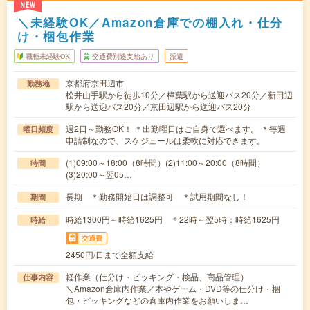
NEW
＼未経験OK／Amazon倉庫での棚入れ・仕分
け・梱包作業
職種未経験OK
交通費別途支給あり
派遣
京都府京田辺市
勤務地
松井山手駅から徒歩10分／樟葉駅から送迎バス20分／新田辺
駅から送迎バス20分／京田辺駅から送迎バス20分
週2日～勤務OK！ ＊出勤曜日はご自身で選べます。 ＊毎週
曜日頻度
申請制なので、スケジュールは柔軟に対応できます。
(1)09:00～18:00（8時間）(2)11:00～20:00（8時間）
時間
(3)20:00～翌05…
長期 ＊勤務開始日は調整可 ＊試用期間なし！
期間
時給1300円～時給1625円 ＊22時～翌5時：時給1625円
時給
交通費
2450円/日まで全額支給
軽作業（仕分け・ピッキング・検品、商品管理）
仕事内容
＼Amazon倉庫内作業／本やゲーム・DVD等の仕分け・梱
包・ピッキングなどの倉庫内作業をお願いしま…