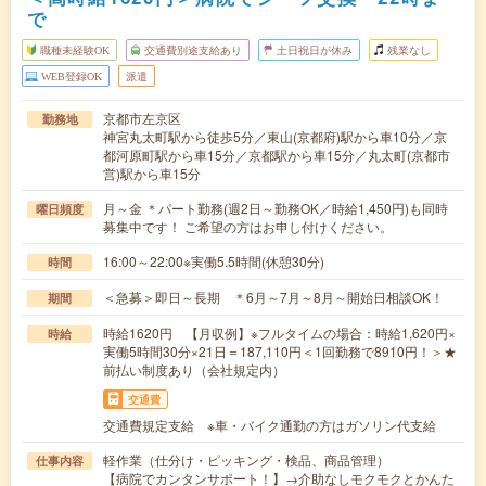
で
職種未経験OK
交通費別途支給あり
土日祝日が休み
残業なし
WEB登録OK
派遣
京都市左京区
勤務地
神宮丸太町駅から徒歩5分／東山(京都府)駅から車10分／京
都河原町駅から車15分／京都駅から車15分／丸太町(京都市
営)駅から車15分
月～金 ＊パート勤務(週2日～勤務OK／時給1,450円)も同時
曜日頻度
募集中です！ ご希望の方はお申し付けください。
16:00～22:00※実働5.5時間(休憩30分)
時間
＜急募＞即日～長期 ＊6月～7月～8月～開始日相談OK！
期間
時給1620円 【月収例】※フルタイムの場合：時給1,620円×
時給
実働5時間30分×21日＝187,110円＜1回勤務で8910円！＞★
前払い制度あり（会社規定内）
交通費
交通費規定支給 ※車・バイク通勤の方はガソリン代支給
軽作業（仕分け・ピッキング・検品、商品管理）
仕事内容
【病院でカンタンサポート！】→介助なしモクモクとかんた