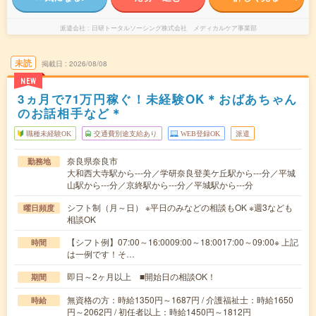
派遣会社
日研トータルソーシング株式会社 メディカルケア事業部
未読
掲載日
2026/08/08
NEW
3ヵ月で71万円稼ぐ！未経験OK＊おばあちゃん
のお話相手など＊
職種未経験OK
交通費別途支給あり
WEB登録OK
派遣
奈良県奈良市
勤務地
大和西大寺駅から---分／学研奈良登美ケ丘駅から---分／平城
山駅から---分／京終駅から---分／平城駅から---分
シフト制（月～日） ※平日のみなどの相談もOK ※週3なども
曜日頻度
相談OK
【シフト例】07:00～16:0009:00～18:0017:00～09:00※ 上記
時間
は一例です！そ…
即日～2ヶ月以上 ■開始日の相談OK！
期間
無資格の方：時給1350円～1687円 / 介護福祉士：時給1650
時給
円～2062円 / 初任者以上：時給1450円～1812円