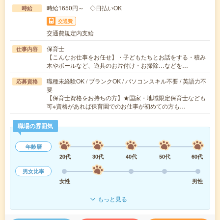
時給1650円～ ◇日払いOK
時給
交通費
交通費規定内支給
保育士
仕事内容
【こんなお仕事をお任せ】・子どもたちとお話をする・積み
木やボールなど、遊具のお片付け・お掃除…などを…
職種未経験OK / ブランクOK / パソコンスキル不要 / 英語力不
応募資格
要
【保育士資格をお持ちの方】★国家・地域限定保育士なども
可※資格があれば保育園でのお仕事が初めての方も…
職場の雰囲気
年齢層
20代
30代
40代
50代
60代
男女比率
女性
男性
もっと見る