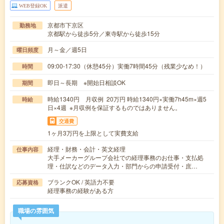
WEB登録OK
派遣
京都市下京区
勤務地
京都駅から徒歩5分／東寺駅から徒歩15分
月～金／週5日
曜日頻度
09:00-17:30（休憩45分）実働7時間45分（残業少なめ！）
時間
即日～長期 ※開始日相談OK
期間
時給1340円 月収例 20万円 時給1340円×実働7h45m×週5
時給
日×4週 ※月収例を保証するものではありません。
交通費
1ヶ月3万円を上限として実費支給
経理・財務・会計・英文経理
仕事内容
大手メーカーグループ会社での経理事務のお仕事・支払処
理・仕訳などのデータ入力・部門からの申請受付・庶…
ブランクOK / 英語力不要
応募資格
経理事務の経験がある方
職場の雰囲気