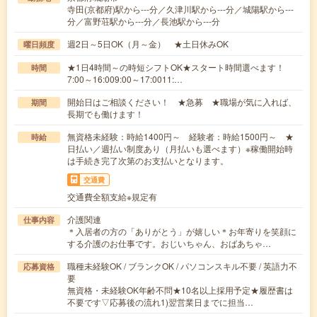
寺田(京都府)駅から---分／久津川駅から---分／城陽駅から---
分／富野荘駅から---分／長池駅から---分
週2日～5日OK（月～金） ★土日休みOK
曜日頻度
★1日4時間～の時短シフトOK★スタート時間選べます！
時間
7:00～16:009:00～17:0011:…
開始日はご相談ください！ ★急募 ★職場が気に入れば、
期間
長期でも働けます！
無資格未経験：時給1400円～ 経験者：時給1500円～ ★
時給
日払い／週払い制度あり（月払いも選べます）※稼働開始時
は手続き完了次第のお支払いとなります。
交通費
交通費全額支給※規定有
介護関連
仕事内容
＊入居者の方の「ありがとう」が嬉しい＊お年寄りを笑顔に
する介護のお仕事です。おじいちゃん、おばあちゃ…
職種未経験OK / ブランクOK / パソコンスキル不要 / 英語力不
応募資格
要
無資格・未経験OK年齢不問★10名以上採用予定★履歴書は
不要です▽応募後の流れ1)翌営業日までに担当…