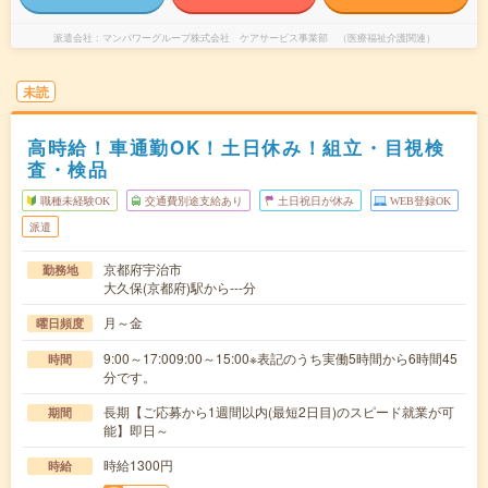
派遣会社
マンパワーグループ株式会社 ケアサービス事業部 （医療福祉介護関連）
未読
高時給！車通勤OK！土日休み！組立・目視検
査・検品
職種未経験OK
交通費別途支給あり
土日祝日が休み
WEB登録OK
派遣
京都府宇治市
勤務地
大久保(京都府)駅から---分
月～金
曜日頻度
9:00～17:009:00～15:00※表記のうち実働5時間から6時間45
時間
分です。
長期【ご応募から1週間以内(最短2日目)のスピード就業が可
期間
能】即日～
時給1300円
時給