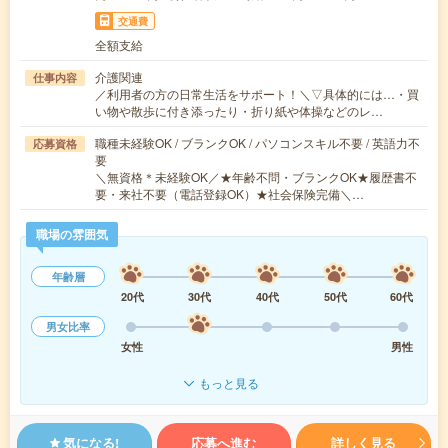
交通費
全額支給
介護関連
仕事内容
／利用者の方の日常生活をサポート！＼▽具体的には…・買
い物や散歩に付き添ったり・折り紙や体操などのレ…
職種未経験OK / ブランクOK / パソコンスキル不要 / 英語力不
応募資格
要
＼無資格＊未経験OK／★年齢不問・ブランクOK★履歴書不
要・来社不要（電話登録OK）★社会保険完備＼…
職場の雰囲気
年齢層
20代
30代
40代
50代
60代
男女比率
女性
男性
もっと見る
気になる!
応募へ進む
詳しく見る