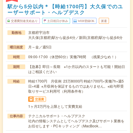
駅から5分以内＊【時給1700円】大久保でのユ
ーザーサポート・ヘルプデスク
交通費別途支給あり
土日祝日が休み
WEB登録OK
派遣
京都府宇治市
勤務地
大久保(京都府)駅から徒歩4分／新田(京都府)駅から徒歩6分
月～金／週5日
曜日頻度
09:00-17:00（休憩60分）実働7時間 （残業少なめ！）
時間
【急募】即日～長期 ※1か月以内のスタートも可能！開始日
期間
はご相談ください
時給1700円 月収例 23万8000円 時給1700円×実働7h×週5
時給
日×4週 ※月収例を保証するものではありません。※給与即受
取りサービス利用可（利用条件有）
交通費
1ヶ月3万円を上限として実費支給
テクニカルサポート・ヘルプデスク
仕事内容
社内の情報システムとしてヘルプデスク及びサポート業務を
お任せします・PCキッティング（MacBook…