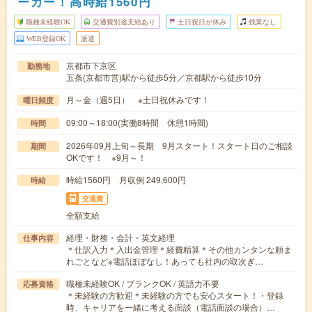
ーカー！高時給1560円
職種未経験OK
交通費別途支給あり
土日祝日が休み
残業なし
WEB登録OK
派遣
京都市下京区
勤務地
五条(京都市営)駅から徒歩5分／京都駅から徒歩10分
月～金（週5日） ※土日祝休みです！
曜日頻度
09:00～18:00(実働8時間 休憩1時間)
時間
2026年09月上旬～長期 9月スタート！スタート日のご相談
期間
OKです！ ※9月～！
時給1560円 月収例 249,600円
時給
交通費
全額支給
経理・財務・会計・英文経理
仕事内容
＊仕訳入力＊入出金管理＊経費精算＊その他カンタンな頼ま
れごとなど※電話ほぼなし！あっても社内の取次ぎ…
職種未経験OK / ブランクOK / 英語力不要
応募資格
＊未経験の方歓迎＊未経験の方でも安心スタート！・登録
時、キャリアを一緒に考える面談（電話面談の場合）…