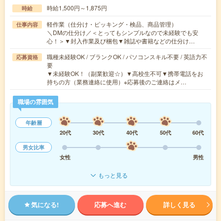
時給1,500円～1,875円
時給
軽作業（仕分け・ピッキング・検品、商品管理）
仕事内容
＼DMの仕分け／＜とってもシンプルなので未経験でも安
心！＞▼封入作業及び梱包▼雑誌や書籍などの仕分け…
職種未経験OK / ブランクOK / パソコンスキル不要 / 英語力不
応募資格
要
▼未経験OK！（副業歓迎☆）▼高校生不可▼携帯電話をお
持ちの方（業務連絡に使用）※応募後のご連絡はメ…
職場の雰囲気
年齢層
20代
30代
40代
50代
60代
男女比率
女性
男性
もっと見る
気になる!
応募へ進む
詳しく見る