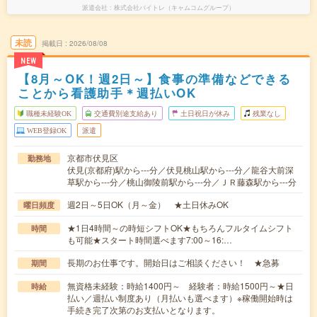
派遣会社
株式会社バイトレ（キャムコムグループ）
未読
掲載日
2026/08/08
NEW
【8月～OK！週2日～】食事の準備などできる
ことから看護助手＊週払いOK
職種未経験OK
交通費別途支給あり
土日祝日が休み
残業なし
WEB登録OK
派遣
京都市伏見区
勤務地
伏見(京都府)駅から---分／伏見桃山駅から---分／龍谷大前深
草駅から---分／桃山御陵前駅から---分／ＪＲ藤森駅から---分
週2日～5日OK（月～金） ★土日休みOK
曜日頻度
★1日4時間～の時短シフトOK★もちろんフルタイムシフト
時間
も可能★スタート時間選べます7:00～16:…
長期のお仕事です。開始日はご相談ください！ ★急募
期間
無資格未経験：時給1400円～ 経験者：時給1500円～★日
時給
払い／週払い制度あり（月払いも選べます）※稼働開始時は
手続き完了次第のお支払いとなります。