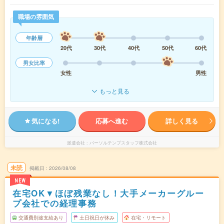
職場の雰囲気
年齢層
20代
30代
40代
50代
60代
男女比率
女性
男性
もっと見る
気になる!
応募へ進む
詳しく見る
派遣会社
パーソルテンプスタッフ株式会社
未読
掲載日
2026/08/08
NEW
在宅OK▼ほぼ残業なし！大手メーカーグルー
プ会社での経理事務
交通費別途支給あり
土日祝日が休み
在宅・リモート