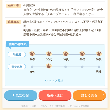
介護関連
仕事内容
≪自立した生活のための見守りやお手伝い！≫お年寄りが少
人数で生活する「グループホーム」。利用者さんが…
職種未経験OK / ブランクOK / パソコンスキル不要 / 英語力不
応募資格
要
■資格・経験・年齢不問■学歴不問■10名以上採用予定！■履
歴書不要■面談確約■社会保険完備■社員登用…
職場の雰囲気
年齢層
20代
30代
40代
50代
60代
男女比率
女性
男性
もっと見る
気になる!
応募へ進む
詳しく見る
派遣会社
日研トータルソーシング株式会社 メディカルケア事業部