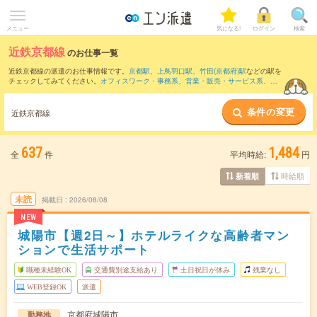
メニュー
気になる!
ログイン
検索
近鉄京都線
のお仕事一覧
近鉄京都線の派遣のお仕事情報です。
京都駅
、
上鳥羽口駅
、
竹田(京都府)駅
などの駅を
チェックしてみてください。
オフィスワーク・事務系
、
営業・販売・サービス系
、
ク
リエイティブ系
などのお仕事を取り揃えています。さらに、
短期
・
単発
などの期間
や、
職種未経験OK
などのこだわり条件で絞り込んでいただけます。
条件の変更
近鉄京都線
637
1,484
全
件
平均時給:
円
時給順
新着順
未読
掲載日
2026/08/08
NEW
城陽市【週2日～】ホテルライクな高齢者マン
ションで生活サポート
職種未経験OK
交通費別途支給あり
土日祝日が休み
残業なし
WEB登録OK
派遣
京都府城陽市
勤務地