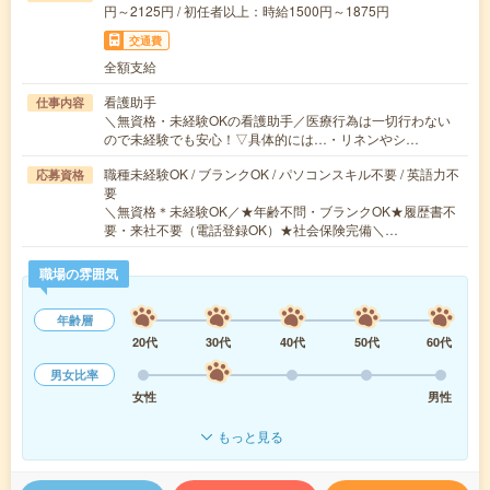
円～2125円 / 初任者以上：時給1500円～1875円
交通費
全額支給
看護助手
仕事内容
＼無資格・未経験OKの看護助手／医療行為は一切行わない
ので未経験でも安心！▽具体的には…・リネンやシ…
職種未経験OK / ブランクOK / パソコンスキル不要 / 英語力不
応募資格
要
＼無資格＊未経験OK／★年齢不問・ブランクOK★履歴書不
要・来社不要（電話登録OK）★社会保険完備＼…
職場の雰囲気
年齢層
20代
30代
40代
50代
60代
男女比率
女性
男性
もっと見る