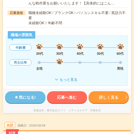
んな軽作業をお願いいたします！【具体的にはこん…
職種未経験OK / ブランクOK / パソコンスキル不要 / 英語力不
応募資格
要
未経験OK！年齢不問
職場の雰囲気
年齢層
20代
30代
40代
50代
60代
男女比率
女性
男性
もっと見る
気になる!
応募へ進む
詳しく見る
派遣会社
株式会社ルフト・メディカルケア 京都支店
未読
掲載日
2026/08/08
NEW