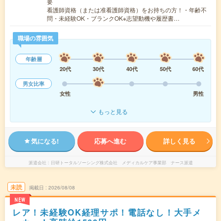
要
看護師資格（または准看護師資格）をお持ちの方！・年齢不
問・未経験OK・ブランクOK※志望動機や履歴書…
職場の雰囲気
年齢層
20代
30代
40代
50代
60代
男女比率
女性
男性
もっと見る
気になる!
応募へ進む
詳しく見る
派遣会社
日研トータルソーシング株式会社 メディカルケア事業部 ナース派遣
未読
掲載日
2026/08/08
NEW
レア！未経験OK経理サポ！電話なし！大手メ