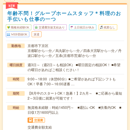
NEW
年齢不問！グループホームスタッフ＊料理のお
手伝いも仕事の一つ
職種未経験OK
交通費別途支給あり
土日祝日が休み
残業なし
WEB登録OK
派遣
京都市下京区
勤務地
京都駅から---分／烏丸駅から---分／四条大宮駅から---分／丹
波口駅から---分／五条(京都市営)駅から---分
週3日～（週2日～も相談OK） ■曜日固定の相談OK！ ■希望
曜日頻度
の曜日があればご相談ください！
9:00～18:00（休憩60分）■ご希望があれば下記シフトも
時間
OK！早番 7:00～16:00遅番 …
【8月中のスタートOK！急募！】2カ月～ ■ご応募から最短
期間
2～3日後に就業が可能です！
無資格未経験：時給1450円～ ■週払いOK ■扶養内OK ■
時給
日収1万1600円以上
交通費
交通費全額支給