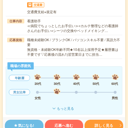
交通費
交通費支給※規定有
看護助手
仕事内容
≪病院でちょっとしたお手伝い≫○カルテ整理などの看護師
さんのお手伝い○シーツの交換やベッドメイキング…
職種未経験OK / ブランクOK / パソコンスキル不要 / 英語力不
応募資格
要
無資格・未経験OK年齢不問★10名以上採用予定★履歴書は
不要です▽応募後の流れ1)翌営業日までに担当…
職場の雰囲気
年齢層
20代
30代
40代
50代
60代
男女比率
女性
男性
もっと見る
気になる!
応募へ進む
詳しく見る