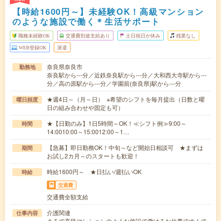
【時給1600円～】未経験OK！高級マンション
のような施設で働く＊生活サポート
職種未経験OK
交通費別途支給あり
土日祝日が休み
残業なし
WEB登録OK
派遣
奈良県奈良市
勤務地
奈良駅から---分／近鉄奈良駅から---分／大和西大寺駅から---
分／高の原駅から---分／学園前(奈良県)駅から---分
★週4日～（月～日） ※希望のシフトを毎月提出（日数と曜
曜日頻度
日の組み合わせや固定も可）
★【日勤のみ】1日5時間～OK！≪シフト例≫9:00～
時間
14:0010:00～15:0012:00～1…
【急募】即日勤務OK！中旬～など開始日相談可 ★まずは
期間
お試し2カ月～のスタートも歓迎！
時給1600円～ ★日払い/週払いOK
時給
交通費
交通費全額支給
介護関連
仕事内容
まるで高級マンションのような施設で働けるお仕事です！で