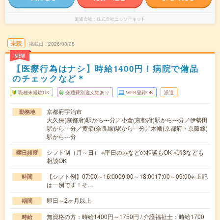
派遣会社
株式会社ニッソーネット
未読
掲載日
2026/08/08
NEW
【医療行為はナシ】時給1400円！病院で備品
のチェックなど＊
職種未経験OK
交通費別途支給あり
WEB登録OK
派遣
京都府宇治市
勤務地
大久保(京都府)駅から---分／小倉(京都府)駅から---分／伊勢田
駅から---分／黄檗(奈良線)駅から---分／木幡(京都府・京阪線)
駅から---分
シフト制（月～日） ※平日のみなどの相談もOK ※週3なども
曜日頻度
相談OK
【シフト例】07:00～16:0009:00～18:0017:00～09:00※ 上記
時間
は一例です！そ…
即日～2ヶ月以上
期間
無資格の方：時給1400円～1750円 / 介護福祉士：時給1700
時給