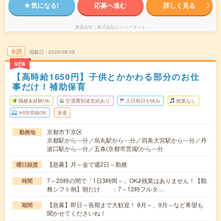
気になる!
応募へ進む
詳しく見る
派遣会社
株式会社ニッソーネット
未読
掲載日
2026/08/08
NEW
【高時給1650円】子供とかかわる部分のお仕
事だけ！補助保育
職種未経験OK
交通費別途支給あり
土日祝日が休み
残業なし
WEB登録OK
派遣
京都市下京区
勤務地
京都駅から---分／烏丸駅から---分／四条大宮駅から---分／丹
波口駅から---分／五条(京都市営)駅から---分
【急募】月～金で週2日～勤務
曜日頻度
7～20時の間で「1日3時間～」OK♪残業はありません！【勤
時間
務シフト例】朝だけ ：7～12時フルタ…
【急募】即日～長期まで大歓迎！ 8月～、9月～など希望も
期間
聞かせてくださいね！