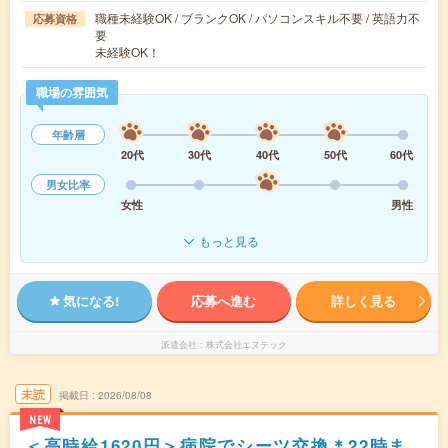
職種未経験OK / ブランクOK / パソコンスキル不要 / 英語力不
応募資格
要
未経験OK！
職場の雰囲気
年齢層
20代
30代
40代
50代
60代
男女比率
女性
男性
もっと見る
気になる!
応募へ進む
詳しく見る
派遣会社
株式会社エヌテック
未読
掲載日
2026/08/08
NEW
＜高時給1620円＞病院でシーツ交換＊22時ま