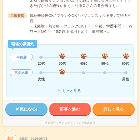
きたばかりの施設が多く、利用者さんの要介護度も…
職種未経験OK / ブランクOK / パソコンスキル不要 / 英語力不
応募資格
要
＜未経験・無資格・ブランクOK！＞・年齢、学歴不問！・W
ワークOK！・10名以上採用予定！・履歴書不…
職場の雰囲気
年齢層
20代
30代
40代
50代
60代
男女比率
女性
男性
もっと見る
気になる!
応募へ進む
詳しく見る
派遣会社
ケアスタッフィング株式会社
未読
掲載日
2026/08/08