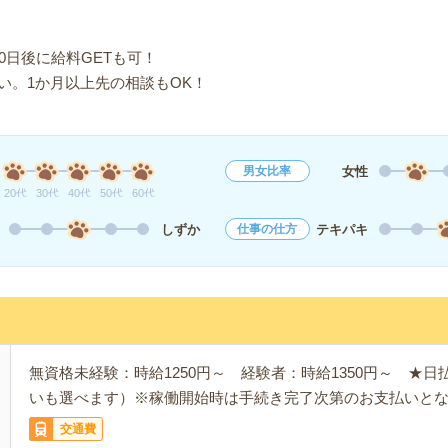
0日後に給料GETも可！
い。1か月以上先の相談もOK！
女性
男女比率
20代
30代
40代
50代
60代
しずか
テキパキ
仕事の仕方
無資格未経験：時給1250円～ 経験者：時給1350円～ ★
いも選べます）※稼働開始時は手続き完了次第のお支払いと
交通費