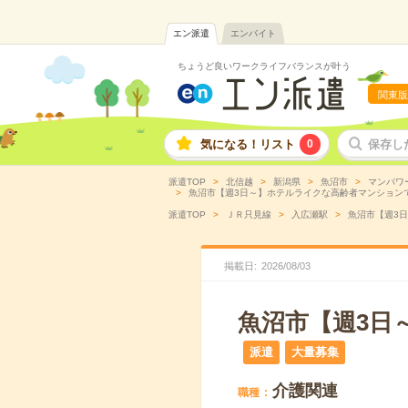
エン派遣
エンバイト
ちょうど良いワークライフバランスが叶う
関東版
気になる！リスト
0
保存し
派遣TOP
北信越
新潟県
魚沼市
マンパワ
魚沼市【週3日～】ホテルライクな高齢者マンションで生
派遣TOP
ＪＲ只見線
入広瀬駅
魚沼市【週3日
掲載日
2026
/
08
/
03
魚沼市【週3日
派遣
大量募集
介護関連
職種