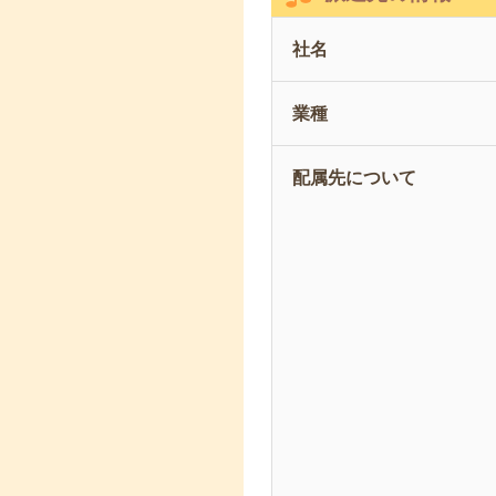
社名
業種
配属先について