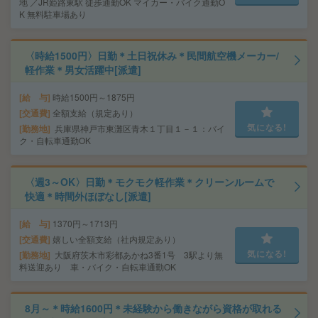
地 ／JR姫路東駅 徒歩通勤OK マイカー・バイク通勤O
K 無料駐車場あり
〈時給1500円〉日勤＊土日祝休み＊民間航空機メーカー/
軽作業＊男女活躍中[派遣]
給 与
時給1500円～1875円
交通費
全額支給（規定あり）
気になる!
勤務地
兵庫県神戸市東灘区青木１丁目１－１：バイ
ク・自転車通勤OK
〈週3～OK〉日勤＊モクモク軽作業＊クリーンルームで
快適＊時間外ほぼなし[派遣]
給 与
1370円～1713円
交通費
嬉しい全額支給（社内規定あり）
気になる!
勤務地
大阪府茨木市彩都あかね3番1号 3駅より無
料送迎あり 車・バイク・自転車通勤OK
8月～＊時給1600円＊未経験から働きながら資格が取れる