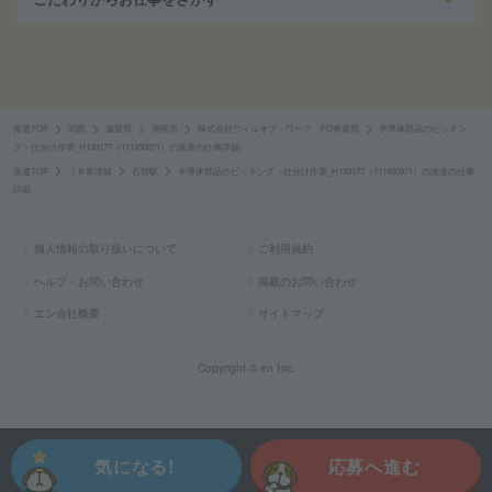
派遣TOP
関西
滋賀県
湖南市
株式会社ウィルオブ・ワーク FO事業部
半導体部品のピッキン
グ・仕分け作業_H133177（111450971）の派遣の仕事詳細
派遣TOP
ＪＲ草津線
石部駅
半導体部品のピッキング・仕分け作業_H133177（111450971）の派遣の仕事
詳細
個人情報の取り扱いについて
ご利用規約
ヘルプ・お問い合わせ
掲載のお問い合わせ
エン会社概要
サイトマップ
Copyright © en Inc.
気になる!
応募へ進む