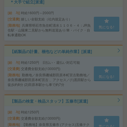
＊大手で組立[派遣]
給 与
時給1600円～2000円
交通費
嬉しい全額支給（社内規定あり）
勤務地
兵庫県明石市魚住町清水１１０６－４：JR魚
気になる!
住駅・山陽東二見駅から無料送迎あり/車・バイク・自
転車通勤OK
【紙製品の計量、梱包などの単純作業】[派遣]
給 与
時給1250円 日払い・週払い対応可能
交通費
交通費全額支給(13000円)
勤務地
勤務地／奈良県磯城郡田原本町宮古勤務地／
気になる!
奈良県磯城郡田原本町宮古 、アクセス／(1)黒田駅から
徒歩約8分 (2)田原本駅から車で約7分
【製品の検査・検品スタッフ】五條市[派遣]
給 与
時給1250円
交通費
交通費全額支給(13000円)
勤務地
【勤務地】奈良県五條市 (アクセス)五條テク
気になる!