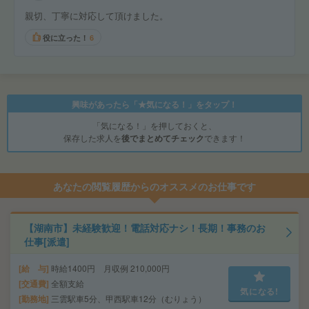
親切、丁寧に対応して頂けました。
役に立った！
6
興味があったら「★気になる！」をタップ！
「気になる！」を押しておくと、
保存した求人を
後でまとめてチェック
できます！
あなたの閲覧履歴からのオススメのお仕事です
【湖南市】未経験歓迎！電話対応ナシ！長期！事務のお
仕事[派遣]
給 与
時給1400円 月収例 210,000円
交通費
全額支給
気になる!
勤務地
三雲駅車5分、甲西駅車12分（むりょう）