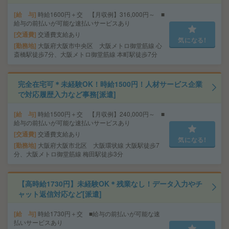
給 与
時給1600円＋交 【月収例】316,000円～ ■
給与の前払いが可能な速払いサービスあり
交通費
交通費支給あり
気になる!
勤務地
大阪府大阪市中央区 大阪メトロ御堂筋線 心
斎橋駅徒歩7分、大阪メトロ御堂筋線 本町駅徒歩7分
完全在宅可＊未経験OK！時給1500円！人材サービス企業
で対応履歴入力など事務[派遣]
給 与
時給1500円＋交 【月収例】240,000円～ ■
給与の前払いが可能な速払いサービスあり
交通費
交通費支給あり
気になる!
勤務地
大阪府大阪市北区 大阪環状線 大阪駅徒歩7
分、大阪メトロ御堂筋線 梅田駅徒歩3分
【高時給1730円】未経験OK＊残業なし！データ入力やチ
ャット返信対応など[派遣]
給 与
時給1730円＋交 ■給与の前払いが可能な速
払いサービスあり