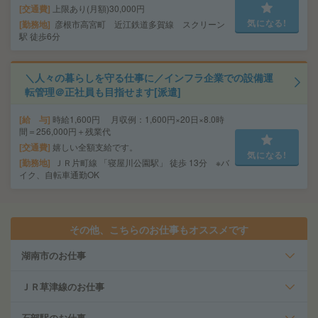
交通費
上限あり(月額)30,000円
気になる!
勤務地
彦根市高宮町 近江鉄道多賀線 スクリーン
駅 徒歩6分
＼人々の暮らしを守る仕事に／インフラ企業での設備運
転管理＠正社員も目指せます[派遣]
給 与
時給1,600円 月収例：1,600円×20日×8.0時
間＝256,000円＋残業代
交通費
嬉しい全額支給です。
気になる!
勤務地
ＪＲ片町線 「寝屋川公園駅」 徒歩 13分 ※バ
イク、自転車通勤OK
その他、こちらのお仕事もオススメです
湖南市のお仕事
ＪＲ草津線のお仕事
石部駅のお仕事