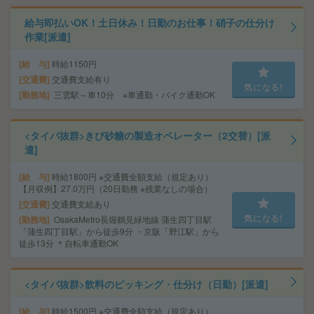
給与即払いOK！土日休み！日勤のお仕事！硝子の仕分け
作業[派遣]
給 与
時給1150円
交通費
交通費支給有り
気になる!
勤務地
三雲駅～車10分 ※車通勤・バイク通勤OK
<タイパ抜群>きび砂糖の製造オペレーター（2交替）[派
遣]
給 与
時給1800円 ※交通費全額支給（規定あり）
【月収例】27.0万円（20日勤務 ※残業なしの場合）
交通費
交通費支給あり
気になる!
勤務地
OsakaMetro長堀鶴見緑地線 蒲生四丁目駅
「蒲生四丁目駅」から徒歩9分 ・京阪「野江駅」から
徒歩13分 ＊自転車通勤OK
<タイパ抜群>飲料のピッキング・仕分け（日勤）[派遣]
給 与
時給1500円 ※交通費全額支給（規定あり）