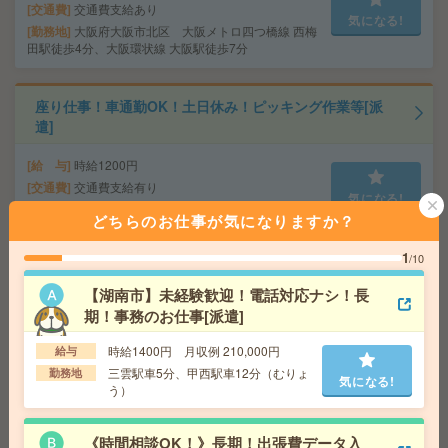
交通費
交通費支給あり
気になる!
勤務地
大阪府大阪市北区 大阪メトロ四つ橋線 西梅
田駅徒歩4分、大阪環状線 大阪駅徒歩7分
座り仕事！車通勤OK！土日休み！ピッキング作業等[派
遣]
給 与
時給1200円
交通費
交通費支給有り
気になる!
勤務地
滋賀県湖南市 ※車通勤・バイク通勤OK
どちらのお仕事が気になりますか？
1
/10
＼高時給1450円×車通勤OK！／入力メインの事務！@網
干＊50代活躍中[派遣]
【湖南市】未経験歓迎！電話対応ナシ！長
期！事務のお仕事[派遣]
給 与
時給1450円＋交
交通費
◆交通費支給※当社規定あり
時給1400円 月収例 210,000円
給与
気になる!
勤務地
山陽電鉄網干線 山陽網干駅 車10分
三雲駅車5分、甲西駅車12分（むりょ
勤務地
気になる!
う）
＼来社不要／単発1日OK＊お菓子の仕分け[派遣]
《時間相談OK！》長期！出張費データ入