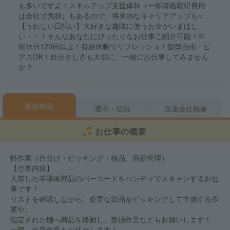
も多いですよ！スキルアップ支援体制（一部資格取得費用
は会社で負担）もあるので、将来的なキャリアアップも○
【うれしい日払い】大好きな趣味に使うお金がいまほし
い・・！そんなあなたにぴったりなお仕事ご紹介可能！年
間休日120日以上！有給休暇でリフレッシュ！髪型自由・ピ
アスOK！自分さしさも大切に、一緒にお仕事してみません
か？
募集情報
選考・登録
派遣会社概要
お仕事の概要
軽作業（仕分け・ピッキング・検品、商品管理）
【仕事内容】
入荷した半導体部品のバーコードをハンディでスキャンするお仕
事です！
リストを確認しながら、必要な部品をピッキングして準備する作
業や、
指定された棚へ商品を移動し、整頓作業などもお願いします！
一部、出荷作業もお任せします！