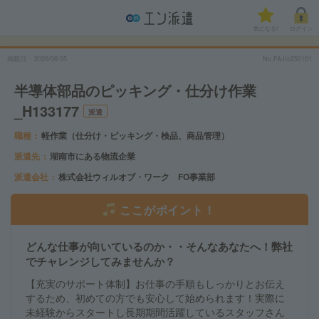
気になる!
ログイン
掲載日
2026/08/05
No.FAJfo250101
半導体部品のピッキング・仕分け作業
_H133177
派遣
職種
軽作業（仕分け・ピッキング・検品、商品管理）
派遣先
湖南市にある物流企業
派遣会社
株式会社ウィルオブ・ワーク FO事業部
ここがポイント！
どんな仕事が向いているのか・・そんなあなたへ！弊社
でチャレンジしてみませんか？
【充実のサポート体制】お仕事の手順もしっかりとお伝え
するため、初めての方でも安心して始められます！実際に
未経験からスタートし長期期間活躍しているスタッフさん