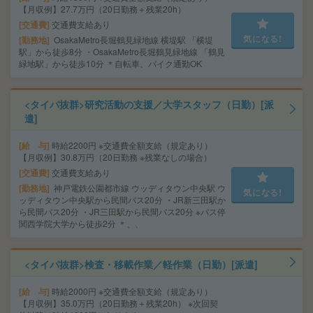
【月収例】27.7万円（20日勤務＋残業20h）
交通費
交通費支給あり
気になる!
勤務地
OsakaMetro長堀鶴見緑地線 横堤駅 「横堤
駅」から徒歩8分 ・OsakaMetro長堀鶴見緑地線 「鶴見
緑地駅」から徒歩10分 ＊自転車、バイク通勤OK
<タイパ抜群>研究活動の支援／大学スタッフ（日勤）[派
遣]
給 与
時給2200円 ※交通費全額支給（規定あり）
【月収例】30.8万円（20日勤務 ※残業なしの場合）
交通費
交通費支給あり
勤務地
神戸電鉄公園都市線 ウッディタウン中央駅 ウ
気になる!
ッディタウン中央駅から民間バス20分 ・JR新三田駅か
ら民間バス20分 ・JR三田駅から民間バス20分 ※バス停
関西学院大学から徒歩2分 ＊、、
<タイパ抜群>検査・移載作業／軽作業（日勤）[派遣]
給 与
時給2000円 ※交通費全額支給（規定あり）
【月収例】35.0万円（20日勤務＋残業20h） ※次回契