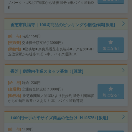
ノパーク ・JR北宇智駅から徒歩15分 ※車バイク通勤O
K
香芝市良福寺｜100均商品のピッキングや梱包作業[派遣]
給 与
時給1150円
交通費
交通費全額支給(13000円)
気になる!
勤務地
■勤務地■ 奈良県香芝市良福寺■アクセス■ JR
五位堂駅から徒歩15分 ※車、バイク通勤OK
香芝｜病院内作業スタッフ募集！[派遣]
給 与
時給1230円
交通費
交通費全額支給(13000円)
気になる!
勤務地
香芝市関屋／関屋駅より徒歩約15分！関屋駅
からの無料送迎バスあり！ 車、バイク通勤可能
1400円☆手の平サイズ商品の仕分け_H125751[派遣]
給 与
1400円