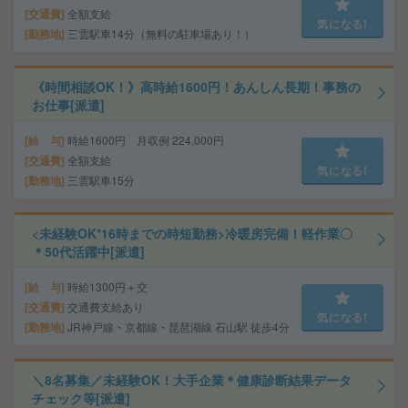
交通費
全額支給
気になる!
勤務地
三雲駅車14分（無料の駐車場あり！）
《時間相談OK！》高時給1600円！あんしん長期！事務の
お仕事[派遣]
給 与
時給1600円 月収例 224,000円
交通費
全額支給
気になる!
勤務地
三雲駅車15分
<未経験OK*16時までの時短勤務>冷暖房完備！軽作業〇
＊50代活躍中[派遣]
給 与
時給1300円＋交
交通費
交通費支給あり
気になる!
勤務地
JR神戸線・京都線・琵琶湖線 石山駅 徒歩4分
＼8名募集／未経験OK！大手企業＊健康診断結果データ
チェック等[派遣]