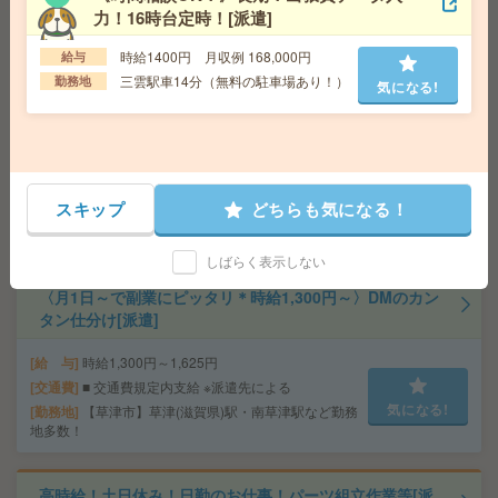
力！16時台定時！[派遣]
給 与
時給1,300円～1,625円
勤務地
【守山市】守山駅など勤務地多数！
気になる!
時給1400円 月収例 168,000円
給与
三雲駅車14分（無料の駐車場あり！）
勤務地
気になる!
《単発1日OK！日払い可》＊DMのモクモクシール貼り
[派遣]
給 与
時給1,300円～1,625円
スキップ
どちらも気になる！
交通費
■ 交通費規定内支給 ※派遣先による
気になる!
勤務地
【守山市】守山駅など勤務地多数！
しばらく表示しない
〈月1日～で副業にピッタリ＊時給1,300円～〉DMのカン
タン仕分け[派遣]
給 与
時給1,300円～1,625円
交通費
■ 交通費規定内支給 ※派遣先による
気になる!
勤務地
【草津市】草津(滋賀県)駅・南草津駅など勤務
地多数！
高時給！土日休み！日勤のお仕事！パーツ組立作業等[派