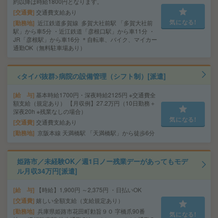
約以降は時給1800円となります。
交通費
交通費支給あり
気になる!
勤務地
近江鉄道多賀線 多賀大社前駅 「多賀大社前
駅」から車5分 ・近江鉄道「彦根口駅」から車11分 ・
JR「彦根駅」から車16分 ＊自転車、バイク、マイカー
通勤OK（無料駐車場あり）
<タイパ抜群>病院の設備管理（シフト制）[派遣]
給 与
基本時給1700円・深夜時給2125円 ※交通費全
額支給（規定あり） 【月収例】27.2万円（10日勤務＋
深夜20h ※残業なしの場合）
気になる!
交通費
交通費支給あり
勤務地
京阪本線 天満橋駅 「天満橋駅」から徒歩6分
姫路市／未経験OK／週1日ノー残業デーがあってもモデ
ル月収34万円[派遣]
給 与
【時給】1,900円 ～2,375円 ・日払いOK
交通費
嬉しい全額支給（支給規定あり）
勤務地
兵庫県姫路市花田町勅旨９０ 字橋爪90番
気になる!