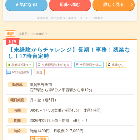
気になる!
応募へ進む
詳しく見る
派遣会社
株式会社ウィルオブ・ワーク FO事業部
未読
掲載日
2026/08/06
NEW
【未経験からチャレンジ】長期！事務！残業な
し！17時台定時
職種未経験OK
交通費別途支給あり
土日祝日が休み
残業なし
WEB登録OK
派遣
滋賀県野洲市
勤務地
石部駅から車8分／甲西駅から車12分
月～金（週5日）
曜日頻度
08:45～17:30(実働7時間45分 休憩1時間)
時間
2026年09月上旬～長期 ※9月～！
期間
時給1400円 月収例 217,000円
時給
交通費