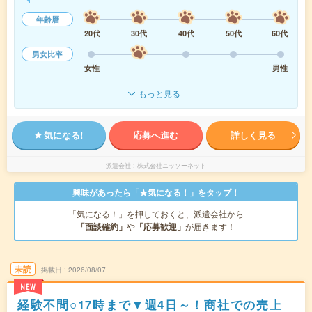
年齢層
20代
30代
40代
50代
60代
男女比率
女性
男性
もっと見る
気になる!
応募へ進む
詳しく見る
派遣会社
株式会社ニッソーネット
興味があったら「★気になる！」をタップ！
「気になる！」を押しておくと、派遣会社から
「面談確約」
や
「応募歓迎」
が届きます！
未読
掲載日
2026/08/07
NEW
経験不問○17時まで▼週4日～！商社での売上