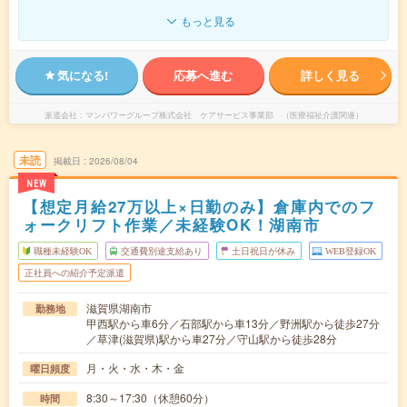
もっと見る
気になる!
応募へ進む
詳しく見る
派遣会社
マンパワーグループ株式会社 ケアサービス事業部 （医療福祉介護関連）
未読
掲載日
2026/08/04
NEW
【想定月給27万以上×日勤のみ】倉庫内でのフ
ォークリフト作業／未経験OK！湖南市
職種未経験OK
交通費別途支給あり
土日祝日が休み
WEB登録OK
正社員への紹介予定派遣
滋賀県湖南市
勤務地
甲西駅から車6分／石部駅から車13分／野洲駅から徒歩27分
／草津(滋賀県)駅から車27分／守山駅から徒歩28分
月・火・水・木・金
曜日頻度
8:30～17:30（休憩60分）
時間