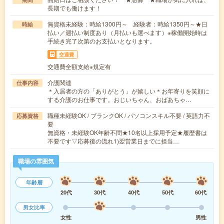
長期でも働けます！
無資格未経験：時給1300円～ 経験者：時給1350円～★日
時給
払い／週払い制度あり（月払いも選べます）※稼働開始時は
手続き完了次第のお支払いとなります。
交通費
交通費全額支給※規定有
介護関連
仕事内容
＊入居者の方の「ありがとう」が嬉しい＊お年寄りを笑顔に
する介護のお仕事です。おじいちゃん、おばあちゃ…
職種未経験OK / ブランクOK / パソコンスキル不要 / 英語力不
応募資格
要
無資格・未経験OK年齢不問★10名以上採用予定★履歴書は
不要です▽応募後の流れ1)翌営業日までに担当…
職場の雰囲気
年齢層
20代
30代
40代
50代
60代
男女比率
女性
男性