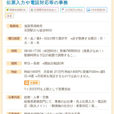
伝票入力や電話対応等の事務
職種未経験OK
交通費別途支給あり
土日祝日が休み
WEB登録OK
派遣
滋賀県湖南市
勤務地
石部駅から徒歩60分
月～金／週4～5日の間で選択可 ※必ず勤務する曜日：月・
曜日頻度
火・水・木
08:30-17:00（休憩60分）実働7時間30分（残業少なめ！）
時間
勤務時間を下記の範囲で調整するこ…
即日～長期 ※開始日相談OK
期間
時給1400円 月収例 21万円 時給1400円×実働7h30m×週5
時給
日×4週 ※月収例を保証するものではありません。
交通費
1ヶ月3万円を上限として実費支給
総務・人事・労務
仕事内容
総務系業務部門にて、事務のお仕事・売上伝票入力・電話対
応（取次メイン）・郵便物の仕分け・来客対応！派…
職種未経験OK / ブランクOK / 英語力不要
応募資格