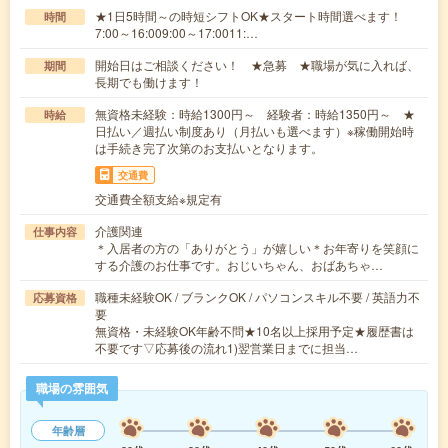
★1日5時間～の時短シフトOK★スタート時間選べます！
時間
7:00～16:009:00～17:0011:…
開始日はご相談ください！ ★急募 ★職場が気に入れば、
期間
長期でも働けます！
無資格未経験：時給1300円～ 経験者：時給1350円～ ★
時給
日払い／週払い制度あり（月払いも選べます）※稼働開始時
は手続き完了次第のお支払いとなります。
交通費
交通費全額支給※規定有
介護関連
仕事内容
＊入居者の方の「ありがとう」が嬉しい＊お年寄りを笑顔に
する介護のお仕事です。おじいちゃん、おばあちゃ…
職種未経験OK / ブランクOK / パソコンスキル不要 / 英語力不
応募資格
要
無資格・未経験OK年齢不問★10名以上採用予定★履歴書は
不要です▽応募後の流れ1)翌営業日までに担当…
職場の雰囲気
年齢層