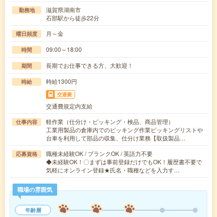
滋賀県湖南市
勤務地
石部駅から徒歩22分
月～金
曜日頻度
09:00～18:00
時間
長期でお仕事できる方、大歓迎！
期間
時給1300円
時給
交通費
交通費規定内支給
軽作業（仕分け・ピッキング・検品、商品管理）
仕事内容
工業用製品の倉庫内でのピッキング作業ピッキングリストや
台車を利用して部品の収集、仕分け業務【取扱製品…
職種未経験OK / ブランクOK / 英語力不要
応募資格
◆未経験OK！〇まずは事前登録だけでもOK！履歴書不要で
気軽にオンライン登録★氏名・職種などを入力す…
職場の雰囲気
年齢層