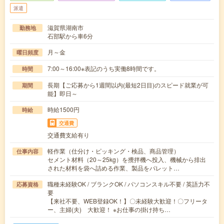
派遣
滋賀県湖南市
勤務地
石部駅から車6分
月～金
曜日頻度
7:00～16:00※表記のうち実働8時間です。
時間
長期【ご応募から1週間以内(最短2日目)のスピード就業が可
期間
能】即日～
時給1500円
時給
交通費
交通費支給有り
軽作業（仕分け・ピッキング・検品、商品管理）
仕事内容
セメント材料（20～25kg）を攪拌機へ投入、機械から排出
された材料を袋へ詰める作業、製品をパレット…
職種未経験OK / ブランクOK / パソコンスキル不要 / 英語力不
応募資格
要
【来社不要、WEB登録OK！】〇未経験大歓迎！〇フリータ
ー、主婦(夫) 大歓迎！ ※お仕事の掛け持ち…