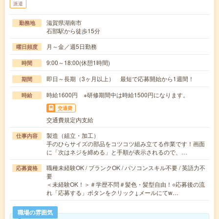
派遣
滋賀県湖南市
勤務地
石部駅から徒歩15分
月～金／週5日勤務
曜日頻度
9:00～18:00(休憩1時間)
時間
即日～長期（3ヶ月以上） 最短で応募開始から1週間！
期間
時給1600円 ※研修期間中は時給1500円になります。
時給
交通費
交通費規定内支給
製造（組立・加工）
仕事内容
手のひらサイズの部品をコツコツ組み立てる作業です！画面
に「次はネジを締める」と手順が表示されるので、…
職種未経験OK / ブランクOK / パソコンスキル不要 / 英語力不
応募資格
要
＜未経験OK！＞＃学歴不問＃髪色・髪型自由！○応募後の流
れ「応募する」ボタンをクリック↓メールにてw…
職場の雰囲気