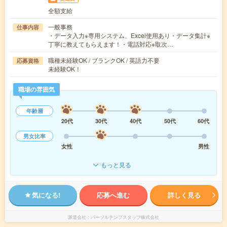
全額支給
一般事務
仕事内容
・データ入力※専用システム、Excel使用あり・データ集計※
丁寧に教えてもらえます！・電話対応※取次…
職種未経験OK / ブランクOK / 英語力不要
応募資格
未経験OK！
職場の雰囲気
年齢層
20代
30代
40代
50代
60代
男女比率
女性
男性
もっと見る
気になる!
応募へ進む
詳しく見る
派遣会社
パーソルテンプスタッフ株式会社