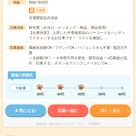
時給1400円
時給
交通費
交通費規定内支給
軽作業（仕分け・ピッキング・検品、商品管理）
仕事内容
【仕事内容】 入荷した半導体部品のバーコードをハンディ
でスキャンするお仕事です！ リストを確認し…
職種未経験OK / ブランクOK / パソコンスキル不要 / 英語力不
応募資格
要
＜未経験OK！＞＃学歴不問＃髪色・髪型自由！○応募後の流
れ「応募する」ボタンをクリック↓メールにてw…
職場の雰囲気
年齢層
20代
30代
40代
50代
60代
気になる!
応募へ進む
詳しく見る
派遣会社
株式会社ウィルオブ・ワーク FO事業部