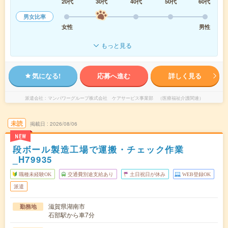
20代
30代
40代
50代
60代
男女比率
女性
男性
もっと見る
気になる!
応募へ進む
詳しく見る
派遣会社
マンパワーグループ株式会社 ケアサービス事業部 （医療福祉介護関連）
未読
掲載日
2026/08/06
NEW
段ボール製造工場で運搬・チェック作業
_H79935
職種未経験OK
交通費別途支給あり
土日祝日が休み
WEB登録OK
派遣
滋賀県湖南市
勤務地
石部駅から車7分