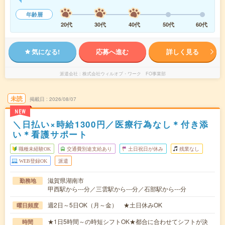
年齢層
20代
30代
40代
50代
60代
気になる!
応募へ進む
詳しく見る
派遣会社
株式会社ウィルオブ・ワーク FO事業部
未読
掲載日
2026/08/07
NEW
＼日払い×時給1300円／医療行為なし＊付き添
い＊看護サポート
職種未経験OK
交通費別途支給あり
土日祝日が休み
残業なし
WEB登録OK
派遣
滋賀県湖南市
勤務地
甲西駅から---分／三雲駅から---分／石部駅から---分
週2日～5日OK（月～金） ★土日休みOK
曜日頻度
★1日5時間～の時短シフトOK★都合に合わせてシフトが決
時間