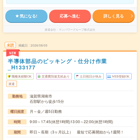
気になる!
応募へ進む
詳しく見る
派遣会社
マンパワーグループ株式会社
未読
掲載日
2026/08/05
NEW
半導体部品のピッキング・仕分け作業
_H133177
職種未経験OK
交通費別途支給あり
土日祝日が休み
WEB登録OK
派遣
滋賀県湖南市
勤務地
石部駅から徒歩15分
月～金／週5日勤務
曜日頻度
9:00～17:45(休憩1時間)13:00～22:00(休憩1時間)
時間
即日～長期（3ヶ月以上） 最短で応募開始から1週間！
期間