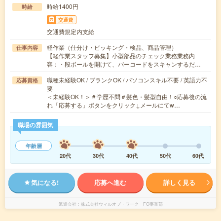
時給1400円
時給
交通費
交通費規定内支給
軽作業（仕分け・ピッキング・検品、商品管理）
仕事内容
【軽作業スタッフ募集】小型部品のチェック業務業務内
容：・段ボールを開けて、バーコードをスキャンするだ…
職種未経験OK / ブランクOK / パソコンスキル不要 / 英語力不
応募資格
要
＜未経験OK！＞＃学歴不問＃髪色・髪型自由！○応募後の流
れ「応募する」ボタンをクリック↓メールにてw…
職場の雰囲気
年齢層
20代
30代
40代
50代
60代
気になる!
応募へ進む
詳しく見る
派遣会社
株式会社ウィルオブ・ワーク FO事業部