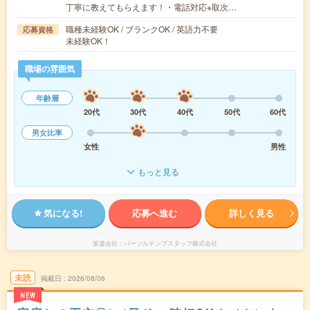
丁寧に教えてもらえます！・電話対応※取次…
職種未経験OK / ブランクOK / 英語力不要
応募資格
未経験OK！
職場の雰囲気
年齢層
20代
30代
40代
50代
60代
男女比率
女性
男性
もっと見る
気になる!
応募へ進む
詳しく見る
派遣会社
パーソルテンプスタッフ株式会社
未読
掲載日
2026/08/06
NEW