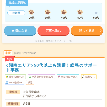
職場の雰囲気
年齢層
20代
30代
40代
50代
60代
気になる!
応募へ進む
詳しく見る
派遣会社
株式会社テクノ・サービス
未読
掲載日
2026/08/05
NEW
<湖南エリア>50代以上も活躍！総務のサポー
ト事務
職種未経験OK
交通費別途支給あり
土日祝日が休み
残業なし
WEB登録OK
派遣
滋賀県湖南市
勤務地
石部駅から車10分
週5日
曜日頻度