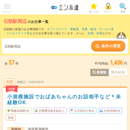
メニュー
気になる!
ログイン
検索
石部駅周辺
のお仕事一覧
石部駅の派遣のお仕事情報です。
オフィスワーク・事務系
、
営業・販売・サービス系
、
クリエイティブ系
などのお仕事を取り揃えています。さらに、
短期
・
単発
などの期
間や、
職種未経験OK
などのこだわり条件で絞り込んでいただけます。
条件の変更
また、
草津(滋賀県)駅
・
南草津駅
・
守山駅
・
瀬田(滋賀県)駅
・
栗東駅
など近隣駅のお仕
石部駅周辺
事もご確認いただけます。
57
1,436
全
件
平均時給:
円
時給順
新着順
未読
掲載日
2026/08/07
NEW
小規模施設でおばあちゃんのお話相手など＊未
経験OK
職種未経験OK
交通費別途支給あり
土日祝日が休み
WEB登録OK
派遣
滋賀県湖南市
勤務地