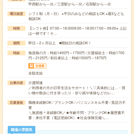
甲西駅から---分／三雲駅から---分／石部駅から---分
シフト制（月～日） ※平日のみなどの相談もOK ※週3なども
曜日頻度
相談OK
【シフト例】07:00～16:0009:00～18:0017:00～09:00※ 上記
時間
は一例です！そ…
即日～2ヶ月以上 ■開始日の相談OK！
期間
無資格の方：時給1400円～1750円 / 介護福祉士：時給1700
時給
円～2125円 / 初任者以上：時給1500円～1875円
交通費
全額支給
介護関連
仕事内容
／利用者の方の日常生活をサポート！＼▽具体的には…・買
い物や散歩に付き添ったり・折り紙や体操などのレ…
職種未経験OK / ブランクOK / パソコンスキル不要 / 英語力不
応募資格
要
＼無資格＊未経験OK／★年齢不問・ブランクOK★履歴書不
要・来社不要（電話登録OK）★社会保険完備＼…
職場の雰囲気