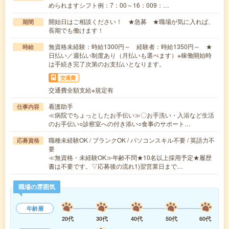
められますシフト例：7：00～16：009：…
開始日はご相談ください！ ★急募 ★職場が気に入れば、
期間
長期でも働けます！
無資格未経験：時給1300円～ 経験者：時給1350円～ ★
時給
日払い／週払い制度あり（月払いも選べます）※稼働開始時
は手続き完了次第のお支払いとなります。
交通費
交通費全額支給※規定有
看護助手
仕事内容
≪病院でちょっとしたお手伝い≫〇お手洗い・入浴など生活
のお手伝い○診察室への付き添い○食事のサポート…
職種未経験OK / ブランクOK / パソコンスキル不要 / 英語力不
応募資格
要
≪無資格・未経験OK≫年齢不問★10名以上採用予定★履歴
書は不要です。▽応募後の流れ1)翌営業日まで…
職場の雰囲気
年齢層
20代
30代
40代
50代
60代