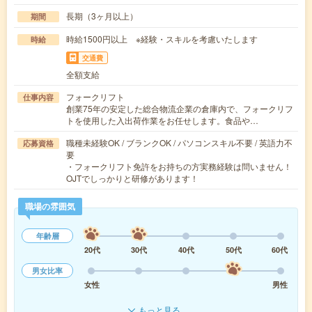
長期（3ヶ月以上）
期間
時給1500円以上 ※経験・スキルを考慮いたします
時給
交通費
全額支給
フォークリフト
仕事内容
創業75年の安定した総合物流企業の倉庫内で、フォークリフ
トを使用した入出荷作業をお任せします。食品や…
職種未経験OK / ブランクOK / パソコンスキル不要 / 英語力不
応募資格
要
・フォークリフト免許をお持ちの方実務経験は問いません！
OJTでしっかりと研修があります！
職場の雰囲気
年齢層
20代
30代
40代
50代
60代
男女比率
女性
男性
もっと見る