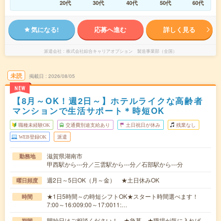
20代
30代
40代
50代
60代
気になる!
応募へ進む
詳しく見る
派遣会社
株式会社綜合キャリアオプション 製造事業部（全国）
未読
掲載日
2026/08/05
NEW
【8月～OK！週2日～】ホテルライクな高齢者
マンションで生活サポート＊時短OK
職種未経験OK
交通費別途支給あり
土日祝日が休み
残業なし
WEB登録OK
派遣
滋賀県湖南市
勤務地
甲西駅から---分／三雲駅から---分／石部駅から---分
週2日～5日OK（月～金） ★土日休みOK
曜日頻度
★1日5時間～の時短シフトOK★スタート時間選べます！
時間
7:00～16:009:00～17:0011:…
開始日はご相談ください！ ★急募 ★職場が気に入れば、
期間