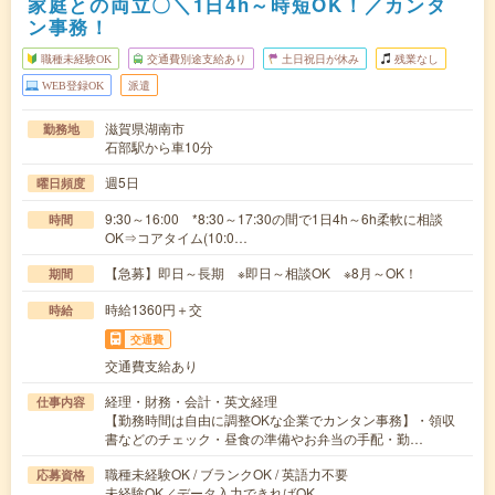
家庭との両立〇＼1日4h～時短OK！／カンタ
ン事務！
職種未経験OK
交通費別途支給あり
土日祝日が休み
残業なし
WEB登録OK
派遣
滋賀県湖南市
勤務地
石部駅から車10分
週5日
曜日頻度
9:30～16:00 *8:30～17:30の間で1日4h～6h柔軟に相談
時間
OK⇒コアタイム(10:0…
【急募】即日～長期 ※即日～相談OK ※8月～OK！
期間
時給1360円＋交
時給
交通費
交通費支給あり
経理・財務・会計・英文経理
仕事内容
【勤務時間は自由に調整OKな企業でカンタン事務】・領収
書などのチェック・昼食の準備やお弁当の手配・勤…
職種未経験OK / ブランクOK / 英語力不要
応募資格
未経験OK／データ入力できればOK