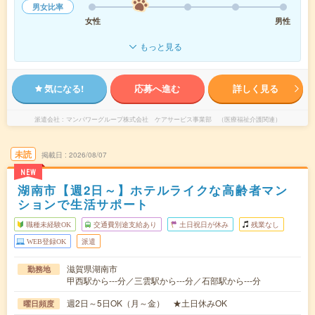
男女比率
女性
男性
もっと見る
気になる!
応募へ進む
詳しく見る
派遣会社
マンパワーグループ株式会社 ケアサービス事業部 （医療福祉介護関連）
未読
掲載日
2026/08/07
NEW
湖南市【週2日～】ホテルライクな高齢者マン
ションで生活サポート
職種未経験OK
交通費別途支給あり
土日祝日が休み
残業なし
WEB登録OK
派遣
滋賀県湖南市
勤務地
甲西駅から---分／三雲駅から---分／石部駅から---分
週2日～5日OK（月～金） ★土日休みOK
曜日頻度