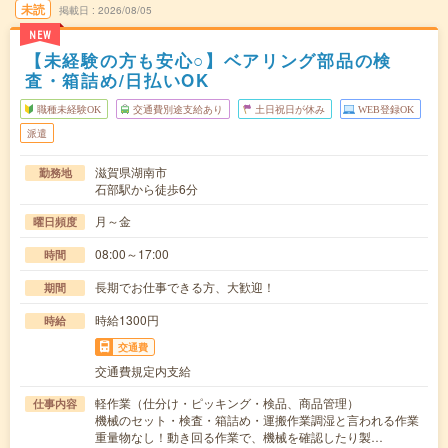
未読
掲載日
2026/08/05
NEW
【未経験の方も安心○】ベアリング部品の検
査・箱詰め/日払いOK
職種未経験OK
交通費別途支給あり
土日祝日が休み
WEB登録OK
派遣
滋賀県湖南市
勤務地
石部駅から徒歩6分
月～金
曜日頻度
08:00～17:00
時間
長期でお仕事できる方、大歓迎！
期間
時給1300円
時給
交通費
交通費規定内支給
軽作業（仕分け・ピッキング・検品、商品管理）
仕事内容
機械のセット・検査・箱詰め・運搬作業調湿と言われる作業
重量物なし！動き回る作業で、機械を確認したり製…