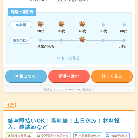
職場の雰囲気
年齢層
20代
30代
40代
50代
60代
職場の様子
活気がある
しずか
もっと見る
気になる!
応募へ進む
詳しく見る
派遣会社
マンパワーグループ株式会社
未読
給与即払いOK！高時給！土日休み！材料投
入、袋詰めなど
職種未経験OK
交通費別途支給あり
土日祝日が休み
WEB登録OK