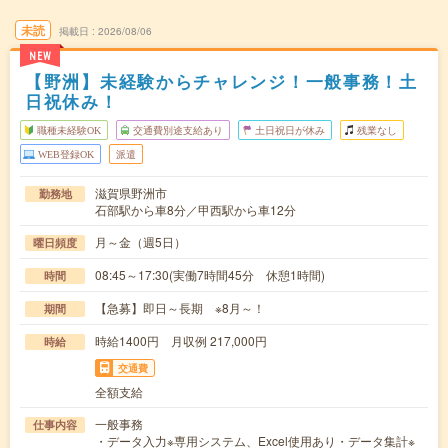
未読
掲載日
2026/08/06
NEW
【野洲】未経験からチャレンジ！一般事務！土
日祝休み！
職種未経験OK
交通費別途支給あり
土日祝日が休み
残業なし
WEB登録OK
派遣
滋賀県野洲市
勤務地
石部駅から車8分／甲西駅から車12分
月～金（週5日）
曜日頻度
08:45～17:30(実働7時間45分 休憩1時間)
時間
【急募】即日～長期 ※8月～！
期間
時給1400円 月収例 217,000円
時給
交通費
全額支給
一般事務
仕事内容
・データ入力※専用システム、Excel使用あり・データ集計※