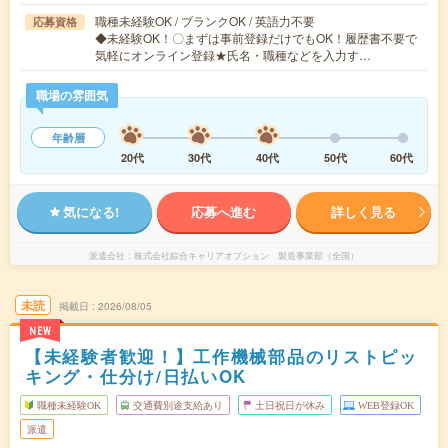
職種未経験OK / ブランクOK / 英語力不要
応募資格
◆未経験OK！〇まずは事前登録だけでもOK！履歴書不要で
気軽にオンライン登録★氏名・職種などを入力す…
職場の雰囲気
年齢層
20代
30代
40代
50代
60代
気になる!
応募へ進む
詳しく見る
派遣会社
株式会社綜合キャリアオプション 製造事業部（全国）
未読
掲載日
2026/08/05
NEW
【未経験者歓迎！】工作機械部品のリストピッ
キング・仕分け/日払いOK
職種未経験OK
交通費別途支給あり
土日祝日が休み
WEB登録OK
派遣