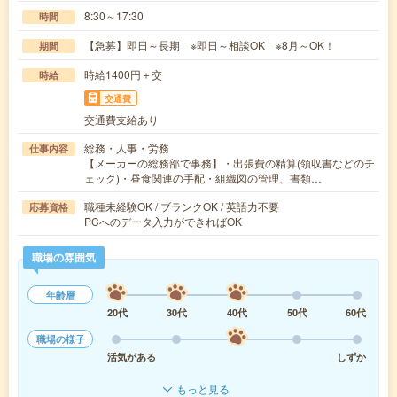
8:30～17:30
時間
【急募】即日～長期 ※即日～相談OK ※8月～OK！
期間
時給1400円＋交
時給
交通費
交通費支給あり
総務・人事・労務
仕事内容
【メーカーの総務部で事務】・出張費の精算(領収書などのチ
ェック)・昼食関連の手配・組織図の管理、書類…
職種未経験OK / ブランクOK / 英語力不要
応募資格
PCへのデータ入力ができればOK
職場の雰囲気
年齢層
20代
30代
40代
50代
60代
職場の様子
活気がある
しずか
もっと見る