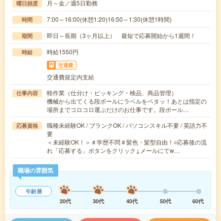
月～金／週5日勤務
曜日頻度
7:00～16:00(休憩1:20)16:50～1:30(休憩1時間)
時間
即日～長期（3ヶ月以上） 最短で応募開始から1週間！
期間
時給1550円
時給
交通費
交通費規定内支給
軽作業（仕分け・ピッキング・検品、商品管理）
仕事内容
機械から出てくる段ボールにラベルをペタッ！あとは指定の
場所までコロコロ運ぶだけのお仕事です。段ボール…
職種未経験OK / ブランクOK / パソコンスキル不要 / 英語力不
応募資格
要
＜未経験OK！＞＃学歴不問＃髪色・髪型自由！○応募後の流
れ「応募する」ボタンをクリック↓メールにてw…
職場の雰囲気
年齢層
20代
30代
40代
50代
60代