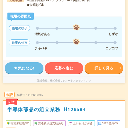
■未経験OK！
職場の雰囲気
職場の様子
活気がある
しずか
仕事の仕方
テキパキ
コツコツ
気になる!
応募へ進む
詳しく見る
派遣会社
株式会社リクルートスタッフィング
未読
掲載日
2026/08/07
NEW
半導体部品の組立業務_H126594
職種未経験OK
交通費別途支給あり
土日祝日が休み
WEB登録OK