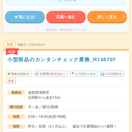
気になる!
応募へ進む
詳しく見る
派遣会社
株式会社テイジイエル
未読
掲載日
2026/08/04
NEW
小型部品のカンタンチェック業務_H136707
職種未経験OK
交通費別途支給あり
土日祝日が休み
WEB登録OK
派遣
滋賀県湖南市
勤務地
石部駅から徒歩15分
月～金／週5日勤務
曜日頻度
9:00～18:00(休憩1時間)
時間
即日～長期（3ヶ月以上） 最短で応募開始から1週間！
期間