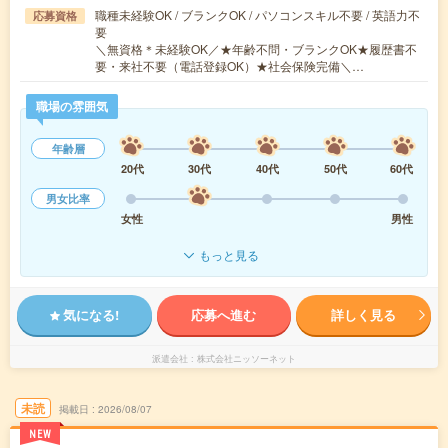
職種未経験OK / ブランクOK / パソコンスキル不要 / 英語力不
応募資格
要
＼無資格＊未経験OK／★年齢不問・ブランクOK★履歴書不
要・来社不要（電話登録OK）★社会保険完備＼…
職場の雰囲気
年齢層
20代
30代
40代
50代
60代
男女比率
女性
男性
もっと見る
気になる!
応募へ進む
詳しく見る
派遣会社
株式会社ニッソーネット
未読
掲載日
2026/08/07
NEW