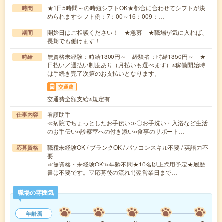
★1日5時間～の時短シフトOK★都合に合わせてシフトが決
時間
められますシフト例：7：00～16：009：…
開始日はご相談ください！ ★急募 ★職場が気に入れば、
期間
長期でも働けます！
無資格未経験：時給1300円～ 経験者：時給1350円～ ★
時給
日払い／週払い制度あり（月払いも選べます）※稼働開始時
は手続き完了次第のお支払いとなります。
交通費
交通費全額支給※規定有
看護助手
仕事内容
≪病院でちょっとしたお手伝い≫〇お手洗い・入浴など生活
のお手伝い○診察室への付き添い○食事のサポート…
職種未経験OK / ブランクOK / パソコンスキル不要 / 英語力不
応募資格
要
≪無資格・未経験OK≫年齢不問★10名以上採用予定★履歴
書は不要です。▽応募後の流れ1)翌営業日まで…
職場の雰囲気
年齢層