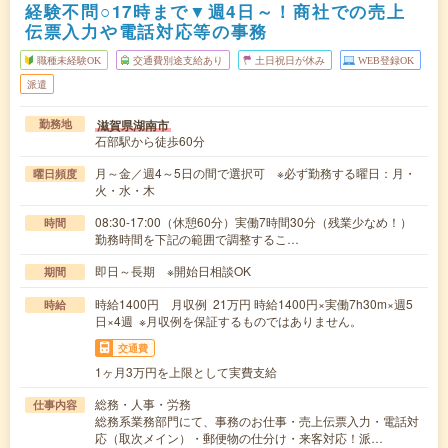
経験不問○17時まで▼週4日～！商社での売上
伝票入力や電話対応等の事務
職種未経験OK
交通費別途支給あり
土日祝日が休み
WEB登録OK
派遣
滋賀県湖南市
勤務地
石部駅から徒歩60分
月～金／週4～5日の間で選択可 ※必ず勤務する曜日：月・
曜日頻度
火・水・木
08:30-17:00（休憩60分）実働7時間30分（残業少なめ！）
時間
勤務時間を下記の範囲で調整するこ…
即日～長期 ※開始日相談OK
期間
時給1400円 月収例 21万円 時給1400円×実働7h30m×週5
時給
日×4週 ※月収例を保証するものではありません。
交通費
1ヶ月3万円を上限として実費支給
総務・人事・労務
仕事内容
総務系業務部門にて、事務のお仕事・売上伝票入力・電話対
応（取次メイン）・郵便物の仕分け・来客対応！派…