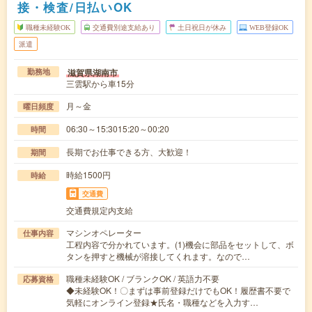
接・検査/日払いOK
職種未経験OK
交通費別途支給あり
土日祝日が休み
WEB登録OK
派遣
滋賀県湖南市
勤務地
三雲駅から車15分
月～金
曜日頻度
06:30～15:3015:20～00:20
時間
長期でお仕事できる方、大歓迎！
期間
時給1500円
時給
交通費
交通費規定内支給
マシンオペレーター
仕事内容
工程内容で分かれています。(1)機会に部品をセットして、ボ
タンを押すと機械が溶接してくれます。なので…
職種未経験OK / ブランクOK / 英語力不要
応募資格
◆未経験OK！〇まずは事前登録だけでもOK！履歴書不要で
気軽にオンライン登録★氏名・職種などを入力す…