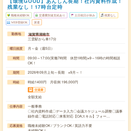
【環境GOOD】あんしん長期！社内資料作成！
残業なし！17時台定時
職種未経験OK
交通費別途支給あり
土日祝日が休み
残業なし
WEB登録OK
派遣
滋賀県湖南市
勤務地
三雲駅から車17分
月～金（週5日）
曜日頻度
09:00～17:00(実働7時間 休憩1時間)※9～16時の時間相談
時間
OK！
2026年09月上旬～長期 ※9月～！
期間
時給1400円 月収例 196,000円
時給
交通費
全額支給
一般事務
仕事内容
〇社内資料作成〇データ入力〇会議スケジュール調整〇議事
録作成〇電話対応〇来客対応【OAスキル】フォー…
職種未経験OK / ブランクOK / 英語力不要
応募資格
未経験OK！