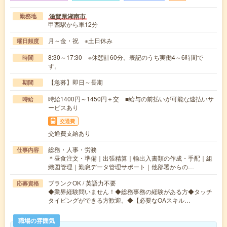
滋賀県湖南市
勤務地
甲西駅から車12分
月～金・祝 ※土日休み
曜日頻度
8:30～17:30 ※休憩計60分。表記のうち実働4～6時間で
時間
す。
【急募】即日～長期
期間
時給1400円～1450円＋交 ■給与の前払いが可能な速払いサ
時給
ービスあり
交通費
交通費支給あり
総務・人事・労務
仕事内容
＊昼食注文・準備｜出張精算｜輸出入書類の作成・手配｜組
織図管理｜勤怠データ管理サポート｜他部署からの…
ブランクOK / 英語力不要
応募資格
◆業界経験問いません！◆総務事務の経験がある方◆タッチ
タイピングができる方歓迎。◆【必要なOAスキル…
職場の雰囲気