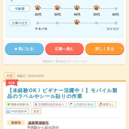
年齢層
20代
30代
40代
50代
60代
仕事の仕方
テキパキ
コツコツ
気になる!
応募へ進む
詳しく見る
派遣会社
株式会社スタッフサービス
未読
掲載日
2026/08/06
NEW
【未経験OK！ビギナー活躍中！】モバイル製
品のラベルやシール貼りの作業
職種未経験OK
交通費別途支給あり
土日祝日が休み
残業なし
WEB登録OK
派遣
滋賀県湖南市
勤務地
甲西駅から徒歩26分