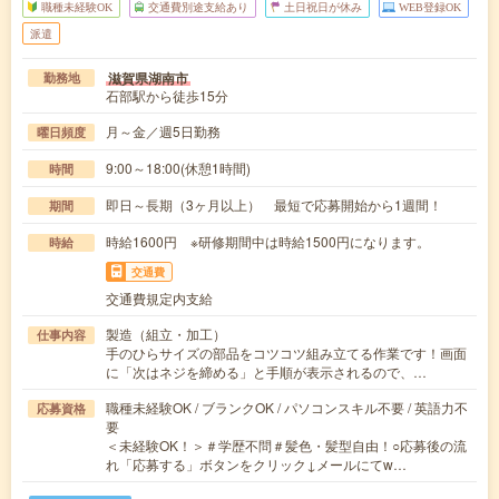
職種未経験OK
交通費別途支給あり
土日祝日が休み
WEB登録OK
派遣
滋賀県湖南市
勤務地
石部駅から徒歩15分
月～金／週5日勤務
曜日頻度
9:00～18:00(休憩1時間)
時間
即日～長期（3ヶ月以上） 最短で応募開始から1週間！
期間
時給1600円 ※研修期間中は時給1500円になります。
時給
交通費
交通費規定内支給
製造（組立・加工）
仕事内容
手のひらサイズの部品をコツコツ組み立てる作業です！画面
に「次はネジを締める」と手順が表示されるので、…
職種未経験OK / ブランクOK / パソコンスキル不要 / 英語力不
応募資格
要
＜未経験OK！＞＃学歴不問＃髪色・髪型自由！○応募後の流
れ「応募する」ボタンをクリック↓メールにてw…