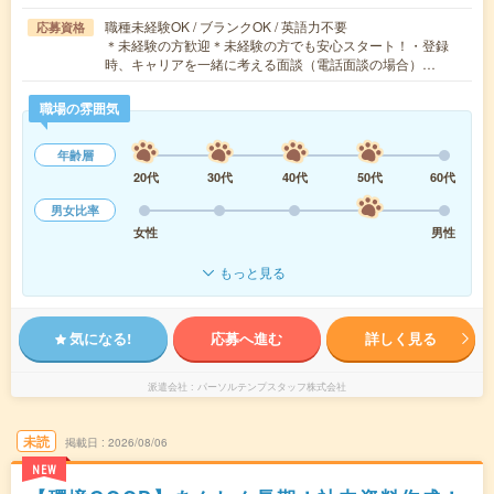
職種未経験OK / ブランクOK / 英語力不要
応募資格
＊未経験の方歓迎＊未経験の方でも安心スタート！・登録
時、キャリアを一緒に考える面談（電話面談の場合）…
職場の雰囲気
年齢層
20代
30代
40代
50代
60代
男女比率
女性
男性
もっと見る
気になる!
応募へ進む
詳しく見る
派遣会社
パーソルテンプスタッフ株式会社
未読
掲載日
2026/08/06
NEW