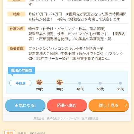
す）
月給19万円～24万円 ★配属先が変更となった際の待機期間
時給
も給与が発生！ ※給与は経験などを考慮して決定します
軽作業（仕分け・ピッキング・検品、商品管理）
仕事内容
製造部品の測定、検査、ピッキングのお仕事です。【業務内
容】・圧縮測定機を使用しての製品の強度測定・製…
ブランクOK / パソコンスキル不要 / 英語力不要
応募資格
製造業務のご経験〇年数不問（数か月でもOK）〇ブランク
OK〇現在フリーター歓迎〇履歴書不要で応募OK…
職場の雰囲気
年齢層
20代
30代
40代
50代
60代
気になる!
応募へ進む
詳しく見る
派遣会社
株式会社テクノ・サービス（無期雇用派遣）
未読
掲載日
2026/08/07