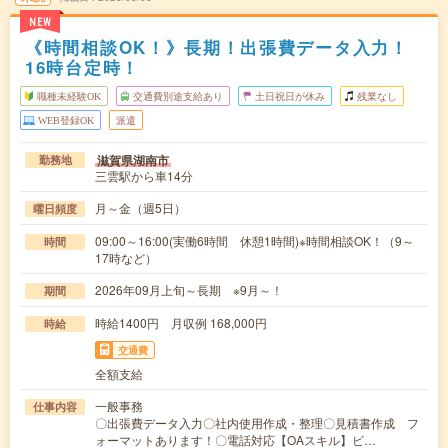
NEW
《時間相談OK！》長期！出張費データ入力！
16時台定時！
職種未経験OK
交通費別途支給あり
土日祝日が休み
残業なし
WEB登録OK
派遣
滋賀県湖南市
勤務地
三雲駅から車14分
月～金（週5日）
曜日頻度
09:00～16:00(実働6時間 休憩1時間)※時間相談OK！（9～
時間
17時など）
2026年09月上旬～長期 ※9月～！
期間
時給1400円 月収例 168,000円
時給
交通費
全額支給
一般事務
仕事内容
〇出張費データ入力〇社内使用作成・整理〇見積書作成 フ
ォーマットあります！〇電話対応【OAスキル】ビ…