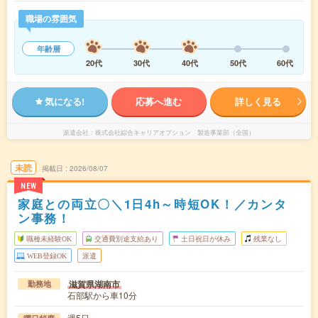
職場の雰囲気
年齢層
20代
30代
40代
50代
60代
気になる!
応募へ進む
詳しく見る
派遣会社
株式会社綜合キャリアオプション 製造事業部（全国）
未読
掲載日
2026/08/07
NEW
家庭との両立〇＼1日4h～時短OK！／カンタ
ン事務！
職種未経験OK
交通費別途支給あり
土日祝日が休み
残業なし
WEB登録OK
派遣
滋賀県湖南市
勤務地
石部駅から車10分
週5日