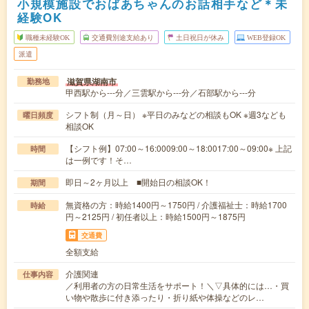
小規模施設でおばあちゃんのお話相手など＊未
経験OK
職種未経験OK
交通費別途支給あり
土日祝日が休み
WEB登録OK
派遣
滋賀県湖南市
勤務地
甲西駅から---分／三雲駅から---分／石部駅から---分
シフト制（月～日） ※平日のみなどの相談もOK ※週3なども
曜日頻度
相談OK
【シフト例】07:00～16:0009:00～18:0017:00～09:00※ 上記
時間
は一例です！そ…
即日～2ヶ月以上 ■開始日の相談OK！
期間
無資格の方：時給1400円～1750円 / 介護福祉士：時給1700
時給
円～2125円 / 初任者以上：時給1500円～1875円
交通費
全額支給
介護関連
仕事内容
／利用者の方の日常生活をサポート！＼▽具体的には…・買
い物や散歩に付き添ったり・折り紙や体操などのレ…