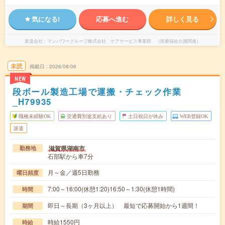
気になる!
応募へ進む
詳しく見る
派遣会社
マンパワーグループ株式会社 ケアサービス事業部 （医療福祉介護関連）
未読
掲載日
2026/08/06
NEW
段ボール製造工場で運搬・チェック作業
_H79935
職種未経験OK
交通費別途支給あり
土日祝日が休み
WEB登録OK
派遣
滋賀県湖南市
勤務地
石部駅から車7分
月～金／週5日勤務
曜日頻度
7:00～16:00(休憩1:20)16:50～1:30(休憩1時間)
時間
即日～長期（3ヶ月以上） 最短で応募開始から1週間！
期間
時給1550円
時給