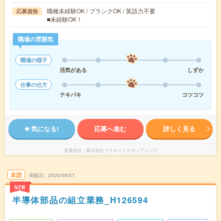
職種未経験OK / ブランクOK / 英語力不要
応募資格
■未経験OK！
職場の雰囲気
職場の様子
活気がある
しずか
仕事の仕方
テキパキ
コツコツ
気になる!
応募へ進む
詳しく見る
派遣会社
株式会社リクルートスタッフィング
未読
掲載日
2026/08/07
NEW
半導体部品の組立業務_H126594