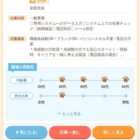
交通費
全額支給
一般事務
仕事内容
〇専用システムへのデータ入力〇システム上での在庫チェッ
ク〇納期確認〇電話対応〇メール対応
職種未経験OK / ブランクOK / パソコンスキル不要 / 英語力不
応募資格
要
＊未経験の方歓迎＊未経験の方でも安心スタート！・登録
時、キャリアを一緒に考える面談（電話面談の場合）…
職場の雰囲気
年齢層
20代
30代
40代
50代
60代
男女比率
女性
男性
もっと見る
気になる!
応募へ進む
詳しく見る