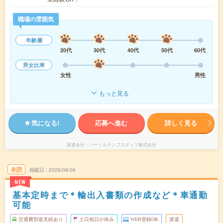
職場の雰囲気
年齢層
20代
30代
40代
50代
60代
男女比率
女性
男性
もっと見る
気になる!
応募へ進む
詳しく見る
派遣会社
パーソルテンプスタッフ株式会社
未読
掲載日
2026/08/06
NEW
基本定時まで＊輸出入書類の作成など＊車通勤
可能
交通費別途支給あり
土日祝日が休み
WEB登録OK
派遣