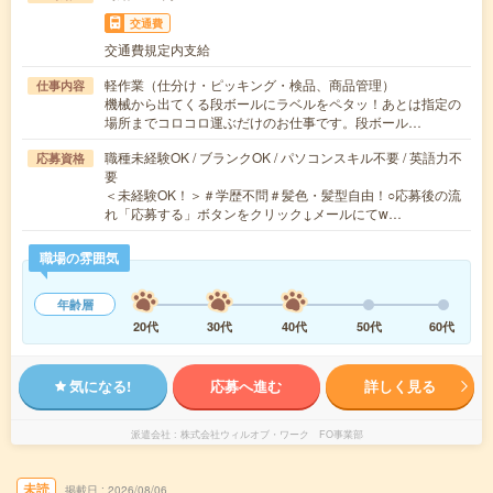
交通費
交通費規定内支給
軽作業（仕分け・ピッキング・検品、商品管理）
仕事内容
機械から出てくる段ボールにラベルをペタッ！あとは指定の
場所までコロコロ運ぶだけのお仕事です。段ボール…
職種未経験OK / ブランクOK / パソコンスキル不要 / 英語力不
応募資格
要
＜未経験OK！＞＃学歴不問＃髪色・髪型自由！○応募後の流
れ「応募する」ボタンをクリック↓メールにてw…
職場の雰囲気
年齢層
20代
30代
40代
50代
60代
気になる!
応募へ進む
詳しく見る
派遣会社
株式会社ウィルオブ・ワーク FO事業部
未読
掲載日
2026/08/06