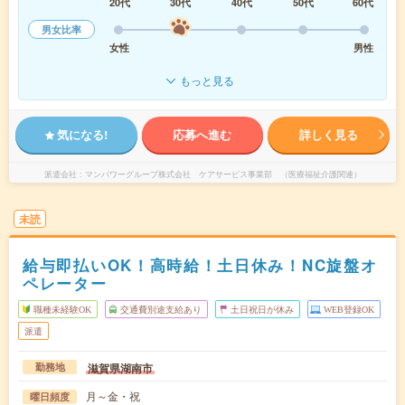
20代
30代
40代
50代
60代
男女比率
女性
男性
もっと見る
気になる!
応募へ進む
詳しく見る
派遣会社
マンパワーグループ株式会社 ケアサービス事業部 （医療福祉介護関連）
未読
給与即払いOK！高時給！土日休み！NC旋盤オ
ペレーター
職種未経験OK
交通費別途支給あり
土日祝日が休み
WEB登録OK
派遣
滋賀県湖南市
勤務地
月～金・祝
曜日頻度