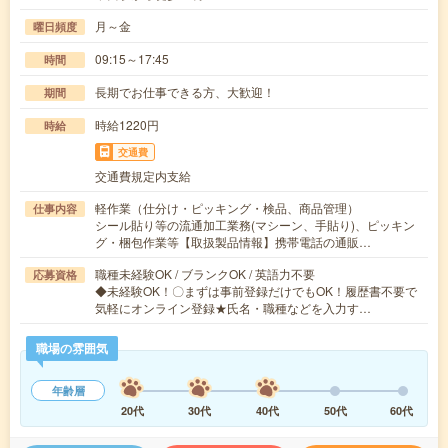
月～金
曜日頻度
09:15～17:45
時間
長期でお仕事できる方、大歓迎！
期間
時給1220円
時給
交通費
交通費規定内支給
軽作業（仕分け・ピッキング・検品、商品管理）
仕事内容
シール貼り等の流通加工業務(マシーン、手貼り)、ピッキン
グ・梱包作業等【取扱製品情報】携帯電話の通販…
職種未経験OK / ブランクOK / 英語力不要
応募資格
◆未経験OK！〇まずは事前登録だけでもOK！履歴書不要で
気軽にオンライン登録★氏名・職種などを入力す…
職場の雰囲気
年齢層
20代
30代
40代
50代
60代