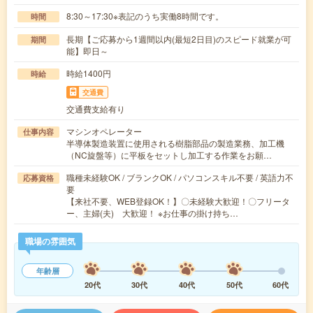
8:30～17:30※表記のうち実働8時間です。
時間
長期【ご応募から1週間以内(最短2日目)のスピード就業が可
期間
能】即日～
時給1400円
時給
交通費
交通費支給有り
マシンオペレーター
仕事内容
半導体製造装置に使用される樹脂部品の製造業務、加工機
（NC旋盤等）に平板をセットし加工する作業をお願…
職種未経験OK / ブランクOK / パソコンスキル不要 / 英語力不
応募資格
要
【来社不要、WEB登録OK！】〇未経験大歓迎！〇フリータ
ー、主婦(夫) 大歓迎！ ※お仕事の掛け持ち…
職場の雰囲気
年齢層
20代
30代
40代
50代
60代