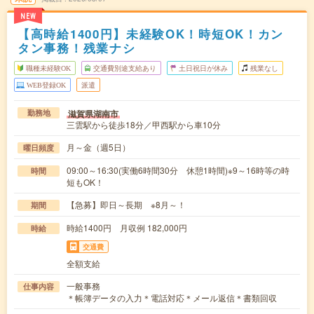
NEW
【高時給1400円】未経験OK！時短OK！カン
タン事務！残業ナシ
職種未経験OK
交通費別途支給あり
土日祝日が休み
残業なし
WEB登録OK
派遣
滋賀県湖南市
勤務地
三雲駅から徒歩18分／甲西駅から車10分
月～金（週5日）
曜日頻度
09:00～16:30(実働6時間30分 休憩1時間)※9～16時等の時
時間
短もOK！
【急募】即日～長期 ※8月～！
期間
時給1400円 月収例 182,000円
時給
交通費
全額支給
一般事務
仕事内容
＊帳簿データの入力＊電話対応＊メール返信＊書類回収