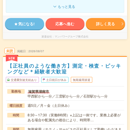
もっと見る
気になる!
応募へ進む
詳しく見る
派遣会社
マンパワーグループ株式会社
未読
掲載日
2026/08/07
NEW
【正社員のような働き方】測定・検査・ピッキ
ングなど＊経験者大歓迎
交通費別途支給あり
土日祝日が休み
無期雇用派遣
滋賀県湖南市
勤務地
甲西駅から---分／三雲駅から---分／石部駅から---分
週5日／月～金（土日休み）
曜日頻度
8:30～17:30（実働8時間）※上記は一例です。業務上必要が
時間
ある場合や配属先の都合により、時間帯…
無期雇用（テクノ・サービスの正社員として勤務いただきま
期間