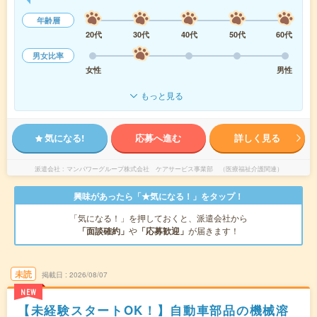
年齢層
20代
30代
40代
50代
60代
男女比率
女性
男性
もっと見る
気になる!
応募へ進む
詳しく見る
派遣会社
マンパワーグループ株式会社 ケアサービス事業部 （医療福祉介護関連）
興味があったら「★気になる！」をタップ！
「気になる！」を押しておくと、派遣会社から
「面談確約」
や
「応募歓迎」
が届きます！
未読
掲載日
2026/08/07
NEW
【未経験スタートOK！】自動車部品の機械溶