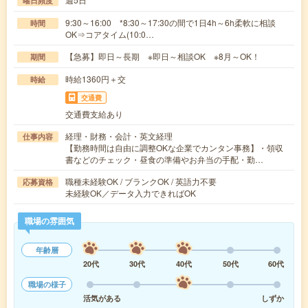
曜日頻度
9:30～16:00 *8:30～17:30の間で1日4h～6h柔軟に相談
時間
OK⇒コアタイム(10:0…
【急募】即日～長期 ※即日～相談OK ※8月～OK！
期間
時給1360円＋交
時給
交通費
交通費支給あり
経理・財務・会計・英文経理
仕事内容
【勤務時間は自由に調整OKな企業でカンタン事務】・領収
書などのチェック・昼食の準備やお弁当の手配・勤…
職種未経験OK / ブランクOK / 英語力不要
応募資格
未経験OK／データ入力できればOK
職場の雰囲気
年齢層
20代
30代
40代
50代
60代
職場の様子
活気がある
しずか