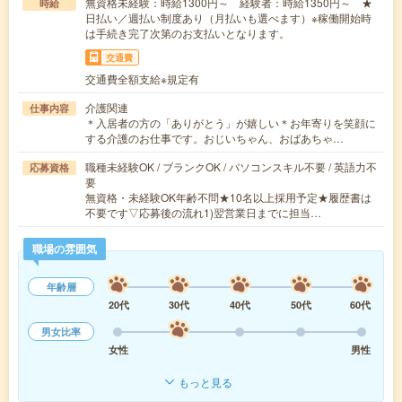
無資格未経験：時給1300円～ 経験者：時給1350円～ ★
時給
日払い／週払い制度あり（月払いも選べます）※稼働開始時
は手続き完了次第のお支払いとなります。
交通費
交通費全額支給※規定有
介護関連
仕事内容
＊入居者の方の「ありがとう」が嬉しい＊お年寄りを笑顔に
する介護のお仕事です。おじいちゃん、おばあちゃ…
職種未経験OK / ブランクOK / パソコンスキル不要 / 英語力不
応募資格
要
無資格・未経験OK年齢不問★10名以上採用予定★履歴書は
不要です▽応募後の流れ1)翌営業日までに担当…
職場の雰囲気
年齢層
20代
30代
40代
50代
60代
男女比率
女性
男性
もっと見る