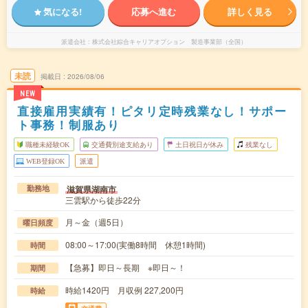
気になる!
応募へ進む
詳しく見る
派遣会社
株式会社綜合キャリアオプション 製造事業部（全国）
未読
掲載日
2026/08/06
NEW
直接雇用実績有！ピタリ定時残業なし！サポー
ト事務！制服あり
職種未経験OK
交通費別途支給あり
土日祝日が休み
残業なし
WEB登録OK
派遣
滋賀県湖南市
勤務地
三雲駅から徒歩22分
月～金（週5日）
曜日頻度
08:00～17:00(実働8時間 休憩1時間)
時間
【急募】即日～長期 ※即日～！
期間
時給1420円 月収例 227,200円
時給