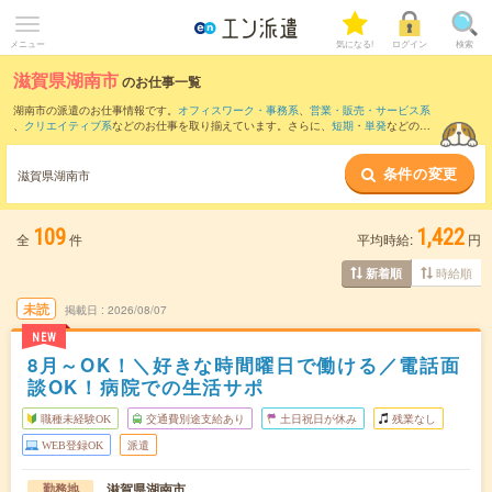
メニュー
気になる!
ログイン
検索
滋賀県湖南市
のお仕事一覧
湖南市の派遣のお仕事情報です。
オフィスワーク・事務系
、
営業・販売・サービス系
、
クリエイティブ系
などのお仕事を取り揃えています。さらに、
短期
・
単発
などの期
間や、
職種未経験OK
などのこだわり条件で絞り込んでいただけます。
条件の変更
また、
草津市
・
大津市
・
栗東市
・
野洲市
・
蒲生郡
など隣接エリアのお仕事もご確認い
滋賀県湖南市
ただけます。
109
1,422
全
件
平均時給:
円
時給順
新着順
未読
掲載日
2026/08/07
NEW
8月～OK！＼好きな時間曜日で働ける／電話面
談OK！病院での生活サポ
職種未経験OK
交通費別途支給あり
土日祝日が休み
残業なし
WEB登録OK
派遣
滋賀県湖南市
勤務地