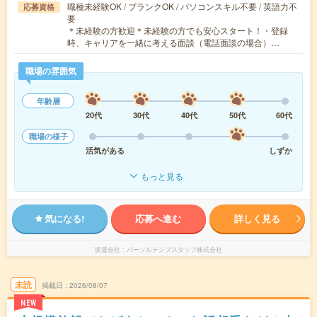
職種未経験OK / ブランクOK / パソコンスキル不要 / 英語力不
応募資格
要
＊未経験の方歓迎＊未経験の方でも安心スタート！・登録
時、キャリアを一緒に考える面談（電話面談の場合）…
職場の雰囲気
年齢層
20代
30代
40代
50代
60代
職場の様子
活気がある
しずか
もっと見る
気になる!
応募へ進む
詳しく見る
派遣会社
パーソルテンプスタッフ株式会社
未読
掲載日
2026/08/07
NEW