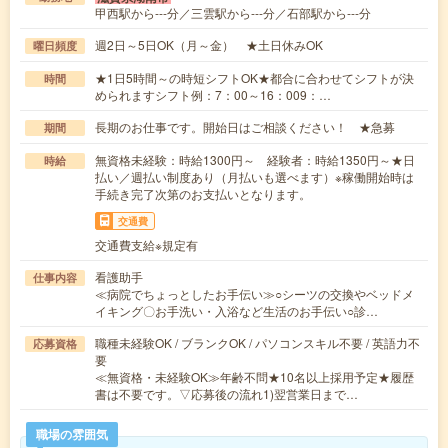
甲西駅から---分／三雲駅から---分／石部駅から---分
週2日～5日OK（月～金） ★土日休みOK
曜日頻度
★1日5時間～の時短シフトOK★都合に合わせてシフトが決
時間
められますシフト例：7：00～16：009：…
長期のお仕事です。開始日はご相談ください！ ★急募
期間
無資格未経験：時給1300円～ 経験者：時給1350円～★日
時給
払い／週払い制度あり（月払いも選べます）※稼働開始時は
手続き完了次第のお支払いとなります。
交通費
交通費支給※規定有
看護助手
仕事内容
≪病院でちょっとしたお手伝い≫○シーツの交換やベッドメ
イキング〇お手洗い・入浴など生活のお手伝い○診…
職種未経験OK / ブランクOK / パソコンスキル不要 / 英語力不
応募資格
要
≪無資格・未経験OK≫年齢不問★10名以上採用予定★履歴
書は不要です。▽応募後の流れ1)翌営業日まで…
職場の雰囲気