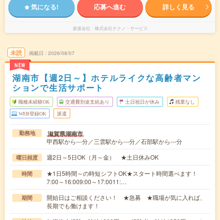
気になる!
応募へ進む
詳しく見る
派遣会社
株式会社テクノ・サービス
未読
掲載日
2026/08/07
NEW
湖南市【週2日～】ホテルライクな高齢者マン
ションで生活サポート
職種未経験OK
交通費別途支給あり
土日祝日が休み
残業なし
WEB登録OK
派遣
滋賀県湖南市
勤務地
甲西駅から---分／三雲駅から---分／石部駅から---分
週2日～5日OK（月～金） ★土日休みOK
曜日頻度
★1日5時間～の時短シフトOK★スタート時間選べます！
時間
7:00～16:009:00～17:0011:…
開始日はご相談ください！ ★急募 ★職場が気に入れば、
期間
長期でも働けます！