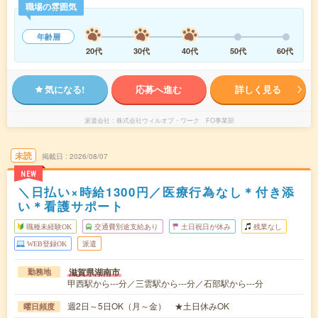
職場の雰囲気
年齢層
20代
30代
40代
50代
60代
気になる!
応募へ進む
詳しく見る
派遣会社
株式会社ウィルオブ・ワーク FO事業部
未読
掲載日
2026/08/07
NEW
＼日払い×時給1300円／医療行為なし＊付き添
い＊看護サポート
職種未経験OK
交通費別途支給あり
土日祝日が休み
残業なし
WEB登録OK
派遣
滋賀県湖南市
勤務地
甲西駅から---分／三雲駅から---分／石部駅から---分
週2日～5日OK（月～金） ★土日休みOK
曜日頻度