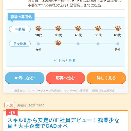
不要です▽応募後の流れ1)翌営業日までに担当…
職場の雰囲気
年齢層
20代
30代
40代
50代
60代
男女比率
女性
男性
もっと見る
気になる!
応募へ進む
詳しく見る
派遣会社
マンパワーグループ株式会社 ケアサービス事業部 （医療福祉介護関連）
未読
掲載日
2026/08/06
NEW
スキル0から安定の正社員デビュー！残業少な
目＊大手企業でCADオペ