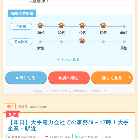
未経験OK！
職場の雰囲気
年齢層
20代
30代
40代
50代
60代
男女比率
女性
男性
もっと見る
気になる!
応募へ進む
詳しく見る
派遣会社
パーソルテンプスタッフ株式会社 北関東エリア
未読
掲載日
2026/08/06
NEW
【即日】大手電力会社での事務/9～17時！大手
企業・駅近
交通費別途支給あり
土日祝日が休み
WEB登録OK
派遣