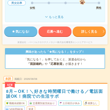
男女比率
女性
男性
もっと見る
気になる!
応募へ進む
詳しく見る
派遣会社
パーソルクロステクノロジー株式会社機電系エンジニアサービス
興味があったら「★気になる！」をタップ！
「気になる！」を押しておくと、派遣会社から
「面談確約」
や
「応募歓迎」
が届きます！
未読
掲載日
2026/08/06
NEW
8月～OK！＼好きな時間曜日で働ける／電話面
談OK！病院での生活サポ
職種未経験OK
交通費別途支給あり
土日祝日が休み
残業なし
WEB登録OK
派遣