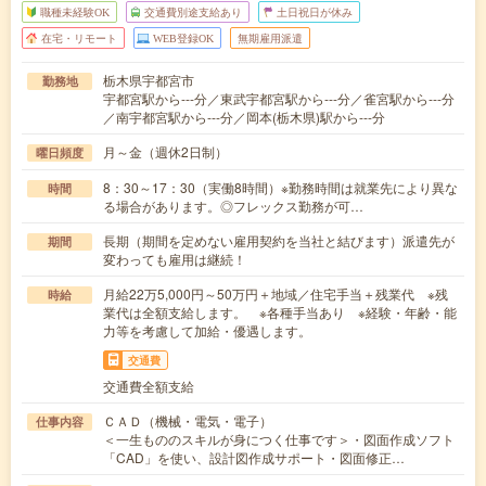
職種未経験OK
交通費別途支給あり
土日祝日が休み
在宅・リモート
WEB登録OK
無期雇用派遣
栃木県宇都宮市
勤務地
宇都宮駅から---分／東武宇都宮駅から---分／雀宮駅から---分
／南宇都宮駅から---分／岡本(栃木県)駅から---分
月～金（週休2日制）
曜日頻度
8：30～17：30（実働8時間）※勤務時間は就業先により異な
時間
る場合があります。◎フレックス勤務が可…
長期（期間を定めない雇用契約を当社と結びます）派遣先が
期間
変わっても雇用は継続！
月給22万5,000円～50万円＋地域／住宅手当＋残業代 ※残
時給
業代は全額支給します。 ※各種手当あり ※経験・年齢・能
力等を考慮して加給・優遇します。
交通費
交通費全額支給
ＣＡＤ（機械・電気・電子）
仕事内容
＜一生もののスキルが身につく仕事です＞・図面作成ソフト
「CAD」を使い、設計図作成サポート・図面修正…