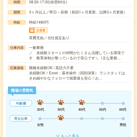
08:30-17:30(休憩60分)
時間
3ヶ月以上／即日～長期（初回1ヶ月更新、以降3ヶ月更新）
期間
時給1480円
時給
交通費
実費支給／当社規定あり
一般事務
仕事内容
／ 未経験スタートの仲間がたくさん活躍している環境で
す 教育体制が整っているので安心です＼《主な業務…
職種未経験OK / 英語力不要
応募資格
未経験OK！Excel：基本操作（四則演算） ランスタッドは、
きめ細やかなフォローで就業後も安心！お…
職場の雰囲気
年齢層
20代
30代
40代
50代
60代
男女比率
女性
男性
もっと見る