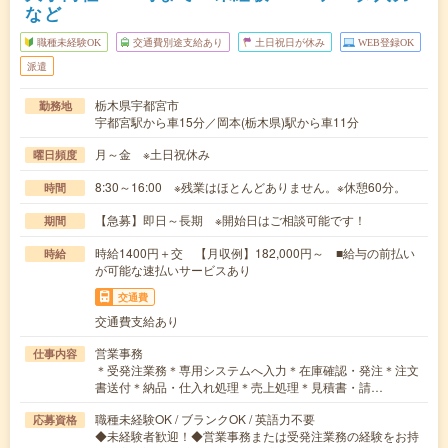
など
職種未経験OK
交通費別途支給あり
土日祝日が休み
WEB登録OK
派遣
栃木県宇都宮市
勤務地
宇都宮駅から車15分／岡本(栃木県)駅から車11分
月～金 ※土日祝休み
曜日頻度
8:30～16:00 ※残業はほとんどありません。※休憩60分。
時間
【急募】即日～長期 ※開始日はご相談可能です！
期間
時給1400円＋交 【月収例】182,000円～ ■給与の前払い
時給
が可能な速払いサービスあり
交通費
交通費支給あり
営業事務
仕事内容
＊受発注業務＊専用システムへ入力＊在庫確認・発注＊注文
書送付＊納品・仕入れ処理＊売上処理＊見積書・請…
職種未経験OK / ブランクOK / 英語力不要
応募資格
◆未経験者歓迎！◆営業事務または受発注業務の経験をお持