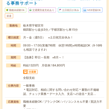
る事務サポート
職種未経験OK
交通費別途支給あり
土日祝日が休み
WEB登録OK
派遣
栃木県宇都宮市
勤務地
鶴田駅から徒歩3分／宇都宮駅から車15分
月～金（週5日） ※土日祝完全休み！
曜日頻度
09:00～17:00(実働7時間 休憩1時間)※時間相談OK（9-16時
時間
も相談できます♪）
【急募】即日～長期 ※8月～！
期間
時給1320円 月収例 184,800円
時給
交通費
全額支給
一般事務
仕事内容
＊電話対応、相続に関する問い合わせ対応＊書類の不備確
認、チェック業務＊データ入力、支店への送信＊支店…
職種未経験OK / ブランクOK / パソコンスキル不要 / 英語力不
応募資格
要