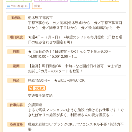
WEB登録OK
派遣
栃木県宇都宮市
勤務地
宇都宮駅から---分／岡本(栃木県)駅から---分／宇都宮駅東口
駅から---分／陽東３丁目駅から---分／飛山城跡駅から---分
★週4日～（月～日） ※希望のシフトを毎月提出（日数と曜
曜日頻度
日の組み合わせや固定も可）
★【日勤のみ】1日5時間～OK！≪シフト例≫9:00～
時間
14:0010:00～15:0012:00～1…
【急募】即日勤務OK！中旬～など開始日相談可 ★まずは
期間
お試し2カ月～のスタートも歓迎！
時給1550円～ ★日払い/週払いOK
時給
交通費
交通費全額支給
介護関連
仕事内容
まるで高級マンションのような施設で働けるお仕事です！で
きたばかりの施設が多く、利用者さんの要介護度も…
職種未経験OK / ブランクOK / パソコンスキル不要 / 英語力不
応募資格
要