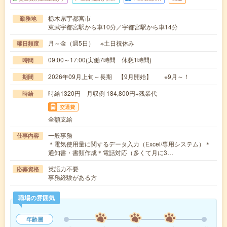
栃木県宇都宮市
勤務地
東武宇都宮駅から車10分／宇都宮駅から車14分
月～金（週5日） ※土日祝休み
曜日頻度
09:00～17:00(実働7時間 休憩1時間)
時間
2026年09月上旬～長期 【9月開始】 ※9月～！
期間
時給1320円 月収例 184,800円+残業代
時給
交通費
全額支給
一般事務
仕事内容
＊電気使用量に関するデータ入力（Excel/専用システム）＊
通知書・書類作成＊電話対応（多くて月に3…
英語力不要
応募資格
事務経験がある方
職場の雰囲気
年齢層