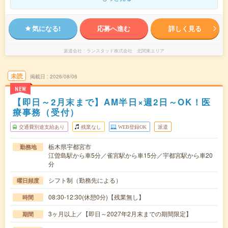
気になる!
応募へ進む
詳しく見る
派遣会社
ランスタッド株式会社 北関東エリア
未読
掲載日
2026/08/06
NEW
【即日～2月末まで】AM半日×週2日～OK！医
療事務（受付）
交通費別途支給あり
残業なし
WEB登録OK
派遣
栃木県宇都宮市
勤務地
江曽島駅から車5分／雀宮駅から車15分／宇都宮駅から車20
分
シフト制（勤務先による）
曜日頻度
08:30-12:30(休憩0分)【残業無し】
時間
3ヶ月以上／【即日～2027年2月末までの期間限定】
期間