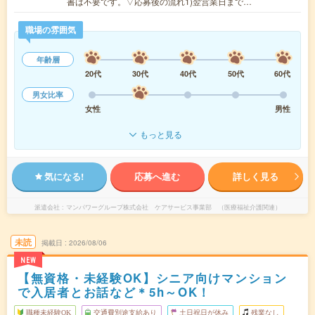
書は不要です。▽応募後の流れ1)翌営業日まで…
職場の雰囲気
年齢層
20代
30代
40代
50代
60代
男女比率
女性
男性
もっと見る
気になる!
応募へ進む
詳しく見る
派遣会社
マンパワーグループ株式会社 ケアサービス事業部 （医療福祉介護関連）
未読
掲載日
2026/08/06
NEW
【無資格・未経験OK】シニア向けマンション
で入居者とお話など＊5h～OK！
職種未経験OK
交通費別途支給あり
土日祝日が休み
残業なし