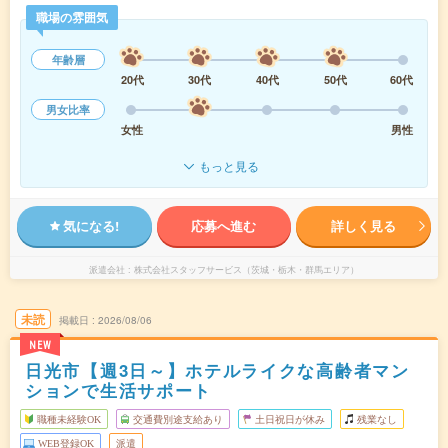
職場の雰囲気
年齢層
20代
30代
40代
50代
60代
男女比率
女性
男性
もっと見る
気になる!
応募へ進む
詳しく見る
派遣会社
株式会社スタッフサービス（茨城・栃木・群馬エリア）
未読
掲載日
2026/08/06
NEW
日光市【週3日～】ホテルライクな高齢者マン
ションで生活サポート
職種未経験OK
交通費別途支給あり
土日祝日が休み
残業なし
WEB登録OK
派遣