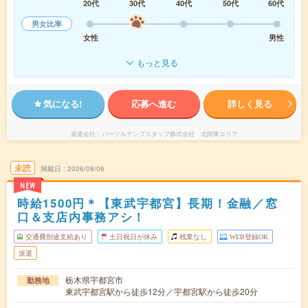
20代
30代
40代
50代
60代
男女比率
女性
男性
もっと見る
気になる!
応募へ進む
詳しく見る
派遣会社
パーソルテンプスタッフ株式会社 北関東エリア
未読
掲載日
2026/08/06
NEW
時給1500円＊【東武宇都宮】長期！金融／窓
口＆支店内事務アシ！
交通費別途支給あり
土日祝日が休み
残業なし
WEB登録OK
派遣
栃木県宇都宮市
勤務地
東武宇都宮駅から徒歩12分／宇都宮駅から徒歩20分