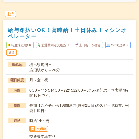
未読
給与即払いOK！高時給！土日休み！マシンオ
ペレーター
職種未経験OK
交通費別途支給あり
土日祝日が休み
WEB登録OK
派遣
栃木県鹿沼市
勤務地
鹿沼駅から車20分
月～金・祝
曜日頻度
6:00～14:4514:00～22:4522:00～6:45※表記のうち実働7時
時間
間45分です。
長期【ご応募から1週間以内(最短2日目)のスピード就業が可
期間
能】即日～
時給1400円
時給
交通費
交通費支給有り