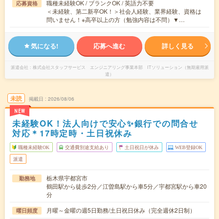
職種未経験OK / ブランクOK / 英語力不要
応募資格
＜未経験、第二新卒OK！＞社会人経験、業界経験、資格は
問いません！※高卒以上の方（勉強内容は不問）▼…
気になる!
応募へ進む
詳しく見る
派遣会社
株式会社スタッフサービス エンジニアリング事業本部 ITソリューション（無期雇用派
遣）
未読
掲載日
2026/08/06
NEW
未経験OK！法人向けで安心✨銀行での問合せ
対応＊17時定時・土日祝休み
職種未経験OK
交通費別途支給あり
土日祝日が休み
WEB登録OK
派遣
栃木県宇都宮市
勤務地
鶴田駅から徒歩2分／江曽島駅から車5分／宇都宮駅から車20
分
月曜～金曜の週5日勤務/土日祝日休み（完全週休2日制）
曜日頻度