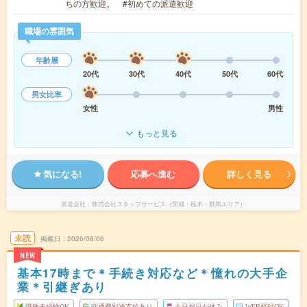
ちの方歓迎。 #初めての派遣歓迎
職場の雰囲気
年齢層
20代
30代
40代
50代
60代
男女比率
女性
男性
もっと見る
気になる!
応募へ進む
詳しく見る
派遣会社
株式会社スタッフサービス（茨城・栃木・群馬エリア）
未読
掲載日
2026/08/06
NEW
基本17時まで＊手続き対応など＊憧れの大手企
業＊引継ぎあり
職種未経験OK
交通費別途支給あり
土日祝日が休み
WEB登録OK