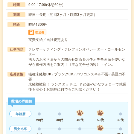
9:00-17:00(休憩60分)
時間
即日～長期（初回2ヶ月・以降3ヶ月更新）
期間
時給1300円
時給
交通費
実費支給／当社規定あり
テレマーケティング・テレフォンオペレーター・コールセン
仕事内容
ター
法人のお客さまからの問合せ対応をお任♬デモ画面を使いな
がら操作方法をご案内！《主な問合せ内容》・イン…
職種未経験OK / ブランクOK / パソコンスキル不要 / 英語力不
応募資格
要
未経験歓迎！ ランスタッドは、きめ細やかなフォローで就業
後も安心！お気軽に何でもご相談ください！
職場の雰囲気
年齢層
20代
30代
40代
50代
60代
男女比率