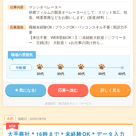
マシンオペレーター
仕事内容
研磨フィルムの製造オペレーターとして、スリット加工、包
装、検査業務などをお願いします。(派遣)材料（…
職種未経験OK / ブランクOK / パソコンスキル不要 / 英語力不
応募資格
要
【来社不要、WEB登録OK！】〇未経験大歓迎！〇フリータ
ー、主婦(夫) 大歓迎！ ※お仕事の掛け持ち…
職場の雰囲気
年齢層
20代
30代
40代
50代
60代
気になる!
応募へ進む
詳しく見る
派遣会社
株式会社テクノ・サービス
未読
掲載日
2026/08/06
NEW
大手商社＊16時まで＊未経験OK＊データ入力