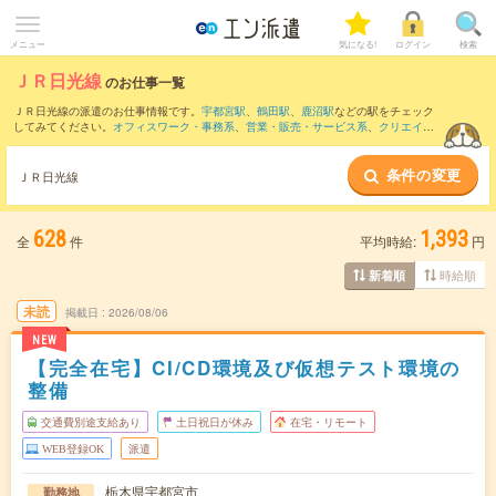
メニュー
気になる!
ログイン
検索
ＪＲ日光線
のお仕事一覧
ＪＲ日光線の派遣のお仕事情報です。
宇都宮駅
、
鶴田駅
、
鹿沼駅
などの駅をチェック
してみてください。
オフィスワーク・事務系
、
営業・販売・サービス系
、
クリエイテ
ィブ系
などのお仕事を取り揃えています。さらに、
短期
・
単発
などの期間や、
職種未
経験OK
などのこだわり条件で絞り込んでいただけます。
条件の変更
ＪＲ日光線
628
1,393
全
件
平均時給:
円
時給順
新着順
未読
掲載日
2026/08/06
NEW
【完全在宅】CI/CD環境及び仮想テスト環境の
整備
交通費別途支給あり
土日祝日が休み
在宅・リモート
WEB登録OK
派遣
栃木県宇都宮市
勤務地