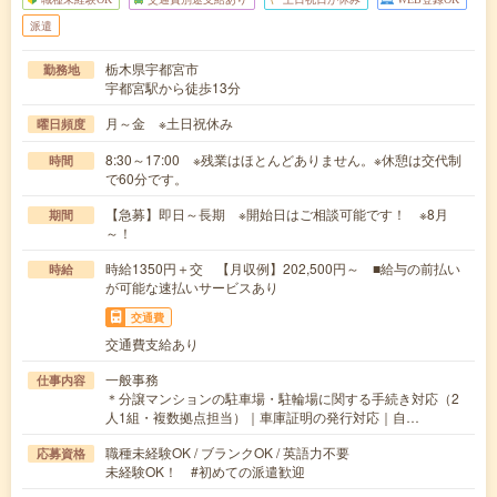
派遣
栃木県宇都宮市
勤務地
宇都宮駅から徒歩13分
月～金 ※土日祝休み
曜日頻度
8:30～17:00 ※残業はほとんどありません。※休憩は交代制
時間
で60分です。
【急募】即日～長期 ※開始日はご相談可能です！ ※8月
期間
～！
時給1350円＋交 【月収例】202,500円～ ■給与の前払い
時給
が可能な速払いサービスあり
交通費
交通費支給あり
一般事務
仕事内容
＊分譲マンションの駐車場・駐輪場に関する手続き対応（2
人1組・複数拠点担当）｜車庫証明の発行対応｜自…
職種未経験OK / ブランクOK / 英語力不要
応募資格
未経験OK！ #初めての派遣歓迎