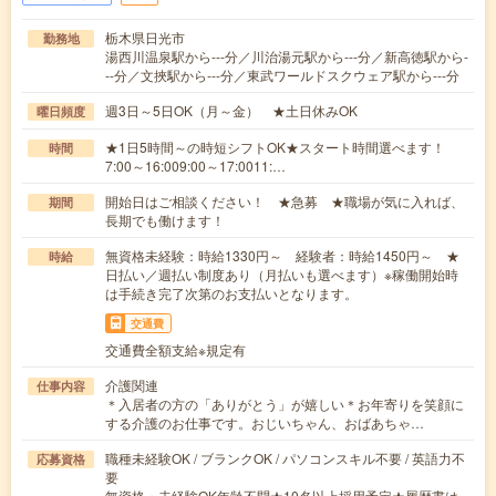
栃木県日光市
勤務地
湯西川温泉駅から---分／川治湯元駅から---分／新高徳駅から-
--分／文挾駅から---分／東武ワールドスクウェア駅から---分
週3日～5日OK（月～金） ★土日休みOK
曜日頻度
★1日5時間～の時短シフトOK★スタート時間選べます！
時間
7:00～16:009:00～17:0011:…
開始日はご相談ください！ ★急募 ★職場が気に入れば、
期間
長期でも働けます！
無資格未経験：時給1330円～ 経験者：時給1450円～ ★
時給
日払い／週払い制度あり（月払いも選べます）※稼働開始時
は手続き完了次第のお支払いとなります。
交通費
交通費全額支給※規定有
介護関連
仕事内容
＊入居者の方の「ありがとう」が嬉しい＊お年寄りを笑顔に
する介護のお仕事です。おじいちゃん、おばあちゃ…
職種未経験OK / ブランクOK / パソコンスキル不要 / 英語力不
応募資格
要
無資格・未経験OK年齢不問★10名以上採用予定★履歴書は