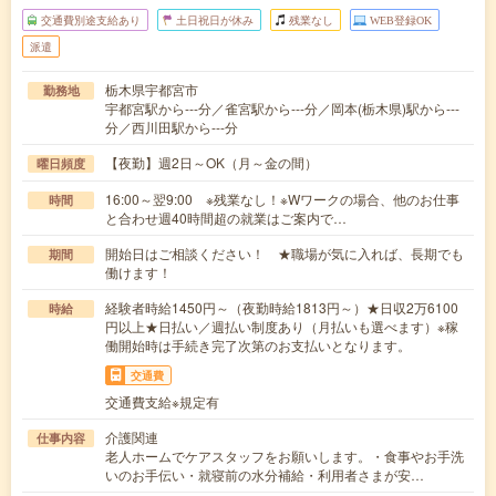
交通費別途支給あり
土日祝日が休み
残業なし
WEB登録OK
派遣
栃木県宇都宮市
勤務地
宇都宮駅から---分／雀宮駅から---分／岡本(栃木県)駅から---
分／西川田駅から---分
【夜勤】週2日～OK（月～金の間）
曜日頻度
16:00～翌9:00 ※残業なし！※Wワークの場合、他のお仕事
時間
と合わせ週40時間超の就業はご案内で…
開始日はご相談ください！ ★職場が気に入れば、長期でも
期間
働けます！
経験者時給1450円～（夜勤時給1813円～）★日収2万6100
時給
円以上★日払い／週払い制度あり（月払いも選べます）※稼
働開始時は手続き完了次第のお支払いとなります。
交通費
交通費支給※規定有
介護関連
仕事内容
老人ホームでケアスタッフをお願いします。・食事やお手洗
いのお手伝い・就寝前の水分補給・利用者さまが安…