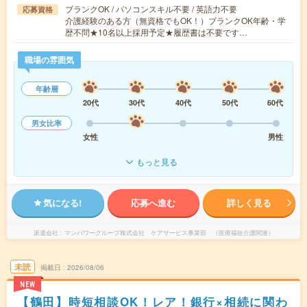
ブランクOK / パソコンスキル不要 / 英語力不要
応募資格
介護経験のある方（無資格でもOK！）ブランクOK年齢・学
歴不問★10名以上採用予定★履歴書は不要です…
職場の雰囲気
年齢層
20代
30代
40代
50代
60代
男女比率
女性
男性
もっと見る
気になる!
応募へ進む
詳しく見る
派遣会社
マンパワーグループ株式会社 ケアサービス事業部 （医療福祉介護関連）
未読
掲載日
2026/08/06
NEW
【鶴田】時短相談OK！レア！銀行×相続に関わ