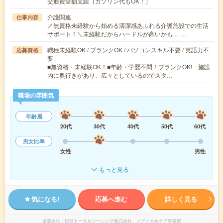
交通費全額支給（ガソリン代もOK！）
介護関連
仕事内容
／無資格未経験から始める清潔感あふれる介護施設での生活
サポート！＼未経験だからハードルが高いかも… …
職種未経験OK / ブランクOK / パソコンスキル不要 / 英語力不
応募資格
要
■無資格・未経験OK！■年齢・学歴不問！ブランクOK! 施設
内に奥行きがあり、広々としているのでスタ…
職場の雰囲気
年齢層
20代
30代
40代
50代
60代
男女比率
女性
男性
もっと見る
気になる!
応募へ進む
詳しく見る
派遣会社
日研トータルソーシング株式会社 メディカルケア事業部