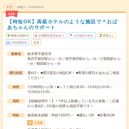
未読
掲載日
2026/08/06
NEW
【時短OK】高級ホテルのような施設で＊おば
あちゃんのサポート
職種未経験OK
交通費別途支給あり
土日祝日が休み
残業なし
WEB登録OK
派遣
栃木県宇都宮市
勤務地
東武宇都宮駅から---分／南宇都宮駅から---分／江曽島駅から-
--分／鶴田駅から---分
週4日～ ■曜日固定の相談OK！ ■希望の曜日があればご相談
曜日頻度
ください！
1日5時間からOK！■シフト例(1)8:00～13:00(2)10:00～
時間
15:00(3)12:00…
【積極採用中！】＊1年以上勤務している方が多数！ご応募
期間
から最短2～3日後の就業も相談可能です！
無資格未経験：時給1300円～ ■週払いOK ■扶養内OK
時給
交通費