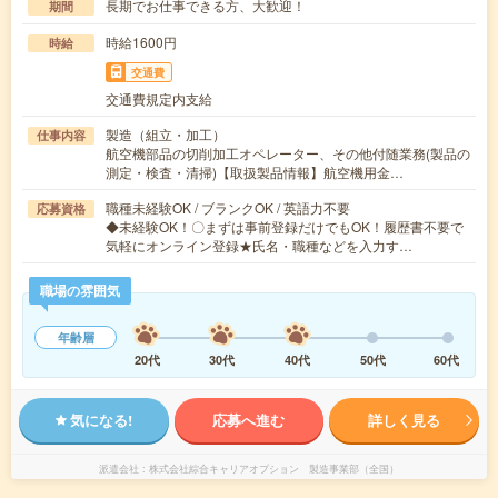
長期でお仕事できる方、大歓迎！
期間
時給1600円
時給
交通費
交通費規定内支給
製造（組立・加工）
仕事内容
航空機部品の切削加工オペレーター、その他付随業務(製品の
測定・検査・清掃)【取扱製品情報】航空機用金…
職種未経験OK / ブランクOK / 英語力不要
応募資格
◆未経験OK！〇まずは事前登録だけでもOK！履歴書不要で
気軽にオンライン登録★氏名・職種などを入力す…
職場の雰囲気
年齢層
20代
30代
40代
50代
60代
気になる!
応募へ進む
詳しく見る
派遣会社
株式会社綜合キャリアオプション 製造事業部（全国）