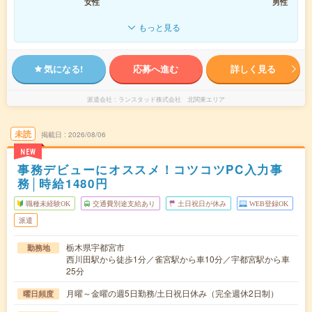
女性
男性
もっと見る
気になる!
応募へ進む
詳しく見る
派遣会社
ランスタッド株式会社 北関東エリア
未読
掲載日
2026/08/06
NEW
事務デビューにオススメ！コツコツPC入力事
務│時給1480円
職種未経験OK
交通費別途支給あり
土日祝日が休み
WEB登録OK
派遣
栃木県宇都宮市
勤務地
西川田駅から徒歩1分／雀宮駅から車10分／宇都宮駅から車
25分
月曜～金曜の週5日勤務/土日祝日休み（完全週休2日制）
曜日頻度