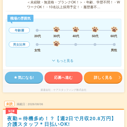
＜未経験・無資格・ブランクOK！＞・年齢、学歴不問！・W
ワークOK！・10名以上採用予定！・履歴書不…
職場の雰囲気
年齢層
20代
30代
40代
50代
60代
男女比率
女性
男性
もっと見る
気になる!
応募へ進む
詳しく見る
派遣会社
ケアスタッフィング株式会社
未読
掲載日
2026/08/06
NEW
夜勤＝待機多め！？【週2日で月収20.8万円】
介護スタッフ＊日払いOK!