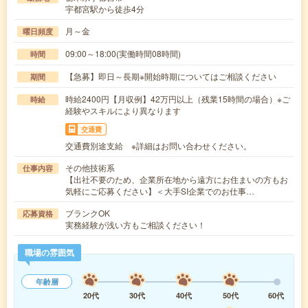
宇都宮駅から徒歩4分
月～金
曜日頻度
09:00～18:00(実働時間08時間)
時間
【急募】即日～長期※開始時期についてはご相談ください
期間
時給2400円【月収例】42万円以上（残業15時間の場合）※ご
時給
経験やスキルにより異なります
交通費
交通費別途支給 ※詳細はお問い合わせください。
その他技術系
仕事内容
【出社不要のため、企業所在地から遠方にお住まいの方もお
気軽にご応募ください】＜大手SI企業でのお仕事…
ブランクOK
応募資格
実務経験が浅い方もご相談ください！
職場の雰囲気
年齢層
20代
30代
40代
50代
60代