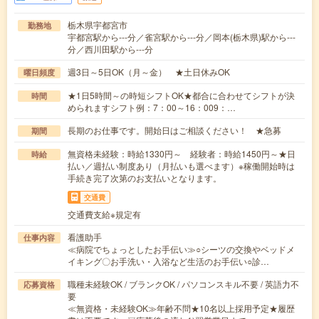
栃木県宇都宮市
勤務地
宇都宮駅から---分／雀宮駅から---分／岡本(栃木県)駅から---
分／西川田駅から---分
週3日～5日OK（月～金） ★土日休みOK
曜日頻度
★1日5時間～の時短シフトOK★都合に合わせてシフトが決
時間
められますシフト例：7：00～16：009：…
長期のお仕事です。開始日はご相談ください！ ★急募
期間
無資格未経験：時給1330円～ 経験者：時給1450円～★日
時給
払い／週払い制度あり（月払いも選べます）※稼働開始時は
手続き完了次第のお支払いとなります。
交通費
交通費支給※規定有
看護助手
仕事内容
≪病院でちょっとしたお手伝い≫○シーツの交換やベッドメ
イキング〇お手洗い・入浴など生活のお手伝い○診…
職種未経験OK / ブランクOK / パソコンスキル不要 / 英語力不
応募資格
要
≪無資格・未経験OK≫年齢不問★10名以上採用予定★履歴