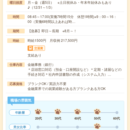
月～金（週5日） ※土日祝休み・年末年始休みもあり
曜日頻度
♪（12/31～1/3）
08:45～17:00(実働7時間15分 休憩1時間)※9：00～16：
時間
00（実働6時間以上あれば時…
【急募】即日～長期 ※8月～！
期間
時給1500円 月収例 217,500円
時給
交通費
支給あり
金融事務（銀行）
仕事内容
＊店頭窓口対応（預金・口座開設など）＊定期・諸届などの
手続き対応＊社内申請書類の作成（システム入力）…
ブランクOK / 英語力不要
応募資格
金融業界での就業経験がある方ブランクある方OK
職場の雰囲気
年齢層
20代
30代
40代
50代
60代
男女比率