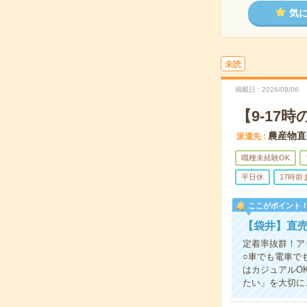
気
未読
掲載日
2026/08/06
【9-17
農産物直
派遣先
職種未経験OK
平日休
17時前
ここがポイント
【袋井】直
定着率抜群！ア
○車でも電車で
はカジュアルO
たい」を大切に