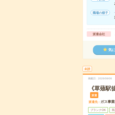
職場の様子
派遣会社
気
未読
掲載日
2026/08/06
《草薙駅
派遣
ガス事業
派遣先
ブランクOK
英