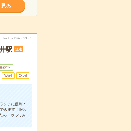
く見る
No.TSPT26-0623005
袋井駅
派遣
B登録OK
Word
Excel
ランチに便利＊
勤できます！服装
たの「やってみ