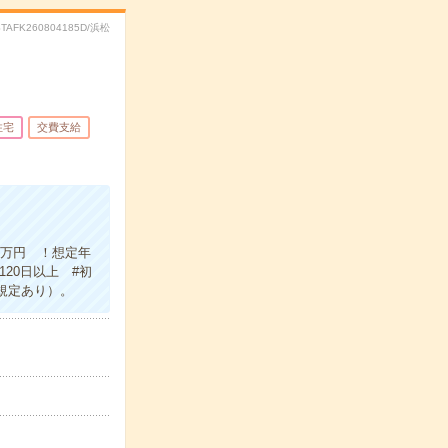
STAFK260804185D/浜松
住宅
交費支給
5万円 ！想定年
20日以上 #初
規定あり）。