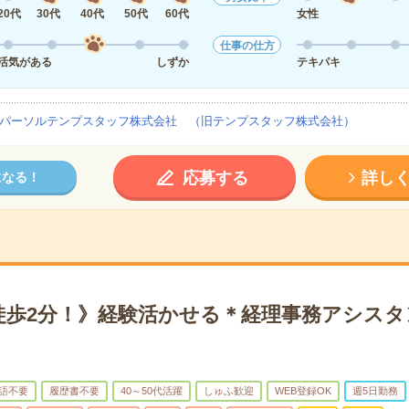
20代
30代
40代
50代
60代
女性
仕事の仕方
活気がある
しずか
テキパキ
パーソルテンプスタッフ株式会社 （旧テンプスタッフ株式会社）
応募する
詳し
になる！
徒歩2分！》経験活かせる＊経理事務アシスタ
語不要
履歴書不要
40～50代活躍
しゅふ歓迎
WEB登録OK
週5日勤務