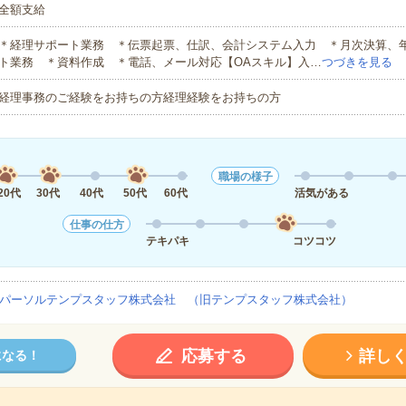
全額支給
＊経理サポート業務 ＊伝票起票、仕訳、会計システム入力 ＊月次決算、
ト業務 ＊資料作成 ＊電話、メール対応【OAスキル】入…
つづきを見る
経理事務のご経験をお持ちの方経理経験をお持ちの方
職場の様子
20代
30代
40代
50代
60代
活気がある
仕事の仕方
テキパキ
コツコツ
パーソルテンプスタッフ株式会社 （旧テンプスタッフ株式会社）
応募する
詳し
になる！