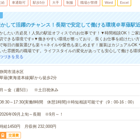
支給
車通勤可
駅歩5分
大手
制服
職場が禁煙
Word
Excel
！
活かして活躍のチャンス！長期で安定して働ける環境＠草薙駅
かしたい方必見！人気の駅近オフィスでのお仕事です！▼時間相談OK！ご家
切できる環境です○▼働きやすい環境が整っており、長くお仕事を続けたい方
で毎日の服装選びも楽々○ネイルや髪色も楽しめます！服装はカジュアルOK
いた雰囲気の職場です。ライフスタイルの変化があっても安心して働ける環
つづきを見る
静岡市清水区
草薙(東海道本線)駅から徒歩2分
月～金（週5日） ※土日祝休み
08:30～17:30(実働8時間 休憩1時間)※時短相談可能です（9：00-16：00）
2026年09月上旬～長期 ※9月～！
時給1450円 月収例 232,000円
交通費