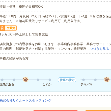
即日～長期 ※開始日相談OK
時給1530円 月収例 24万円 時給1530円×実働8h×週5日×4週 ※月収例を
りません。※給与即受取りサービス利用可（利用条件有）
交通費
1ヶ月3万円を上限として実費支給
浜松拠点での内勤事務をお願いします・事業所内事務作業・業務サポート・
書の処理・郵便物発送・付随する業務・マンション経理業務…
つづきを見る
事務の経験がある方
仕事の仕方
活気がある
しずか
テキパキ
株式会社リクルートスタッフィング