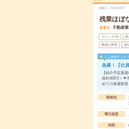
掲載日
2026/08/07
残業ほぼ
不動産業
派遣先
ブランクOK
既
職場が禁煙
簿
ここがポイント
急募！【社員
【紹介予定派遣
収約300万～
めての派遣歓迎
勤務地
曜日頻度
時間