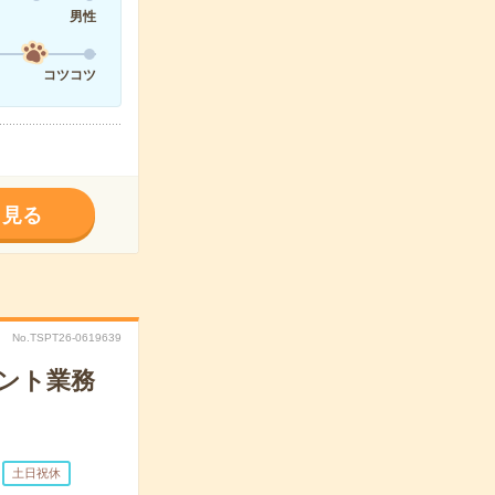
男性
コツコツ
く見る
No.TSPT26-0619639
ント業務
土日祝休