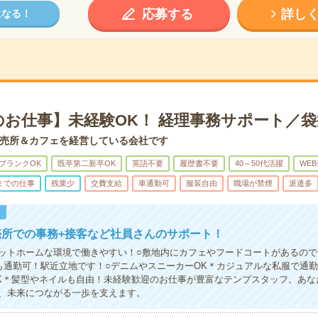
応募する
詳し
になる！
時のお仕事】未経験OK！ 経理事務サポート／
売所＆カフェを経営している会社です
ブランクOK
既卒第二新卒OK
英語不要
履歴書不要
40～50代活躍
WE
までの仕事
残業少
交費支給
車通勤可
服装自由
職場が禁煙
派遣多
！
売所での事務+接客など社員さんのサポート！
ットホームな環境で働きやすい！○敷地内にカフェやフードコートがあるので
も通勤可！駅近立地です！○デニムやスニーカーOK＊カジュアルな私服で通
K＊髪型やネイルも自由！未経験歓迎のお仕事が豊富なテンプスタッフ。あな
、未来につながる一歩を支えます。