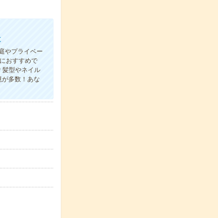
近
庭やプライベー
におすすめで
＊髪型やネイル
境が多数！あな