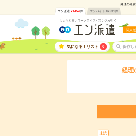
経理の経験
エン派遣
71454
件
エンバイト
82531
件
ちょうど良いワークライフバランスが叶う
関東版
気になる！リスト
0
保存し
経理
未読