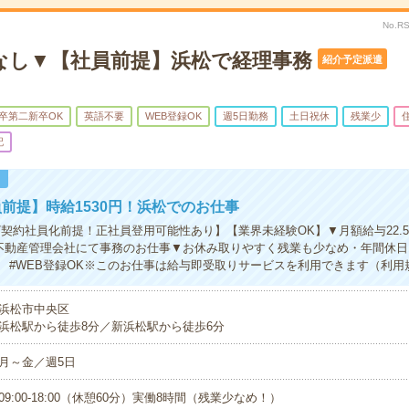
No.R
なし▼【社員前提】浜松で経理事務
紹介予定派遣
卒第二新卒OK
英語不要
WEB登録OK
週5日勤務
土日祝休
残業少
記
！
前提】時給1530円！浜松でのお仕事
/契約社員化前提！正社員登用可能性あり】【業界未経験OK】▼月額給与22.
▼不動産管理会社にて事務のお仕事▼お休み取りやすく残業も少なめ・年間休日1
 #WEB登録OK※このお仕事は給与即受取りサービスを利用できます（利用
浜松市中央区
浜松駅から徒歩8分／新浜松駅から徒歩6分
月～金／週5日
09:00-18:00（休憩60分）実働8時間（残業少なめ！）