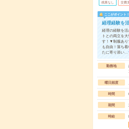
残業なし
交費
ここがポイント
経理経験を
経理の経験を活
トとの両立を大
す！▼制服あり
も自由！落ち着
たに寄り添い…
勤務地
曜日頻度
時間
期間
時給