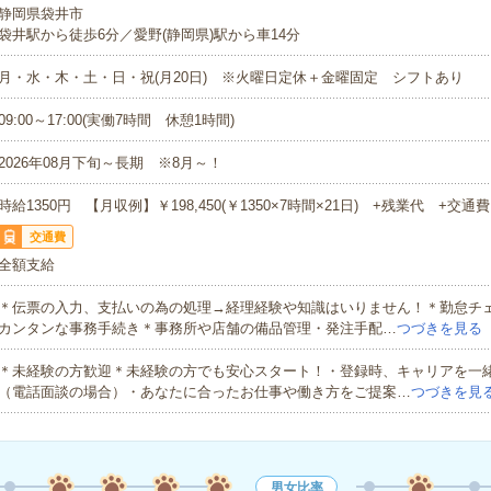
静岡県袋井市
袋井駅から徒歩6分／愛野(静岡県)駅から車14分
月・水・木・土・日・祝(月20日) ※火曜日定休＋金曜固定 シフトあり
09:00～17:00(実働7時間 休憩1時間)
2026年08月下旬～長期 ※8月～！
時給1350円 【月収例】￥198,450(￥1350×7時間×21日) +残業代 +交通費
交通費
全額支給
＊伝票の入力、支払いの為の処理→経理経験や知識はいりません！＊勤怠チ
カンタンな事務手続き＊事務所や店舗の備品管理・発注手配…
つづきを見る
＊未経験の方歓迎＊未経験の方でも安心スタート！・登録時、キャリアを一
（電話面談の場合）・あなたに合ったお仕事や働き方をご提案…
つづきを見
男女比率