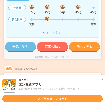
年齢層
20代
30代
40代
50代
60代
男女比率
女性
男性
もっと見る
気になる!
応募へ進む
詳しく見る
派遣会社
株式会社スタッフサービス
未読
掲載日
2026/08/08
1550円！コツコツ1人事務！慣れたら在宅
大人気！
エン派遣アプリ
も！社員化あり〇
派遣のお仕事情報がたくさん！プッシュ通知で受け取ろう！
交通費別途支給あり
土日祝日が休み
残業なし
在宅・リモート
WEB登録OK
派遣
アプリをダウンロード