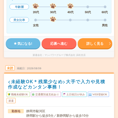
年齢層
20代
30代
40代
50代
60代
男女比率
女性
男性
気になる!
応募へ進む
詳しく見る
派遣会社
マンパワーグループ株式会社 浜松支店
未読
掲載日
2026/08/09
<未経験OK＊残業少なめ>大手で入力や見積
作成などカンタン事務！
職種未経験OK
交通費別途支給あり
土日祝日が休み
WEB登録OK
派遣
静岡市駿河区
勤務地
静岡駅から徒歩5分／新静岡駅から徒歩10分