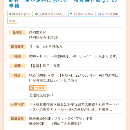
事務
職種未経験OK
交通費別途支給あり
土日祝日が休み
WEB登録OK
派遣
静岡市葵区
勤務地
静岡駅から徒歩3分
月～金 ※土日祝休み
曜日頻度
9:00～18:00 ※休憩60分。※9：00～17：00もあります。
時間
【急募】即日～長期
期間
時給1400円＋交 【月収例】224,000円～ ■給与の前払
時給
いが可能な速払いサービスあり
交通費
交通費支給あり
＊▼積算書作成▼積算に必要な資料の取得と社内データベ
仕事内容
ースへの保存▼メール・FAXの依頼の仕分け▼物件…
職種未経験OK / ブランクOK / 英語力不要
応募資格
未経験OK！ #初めての派遣歓迎