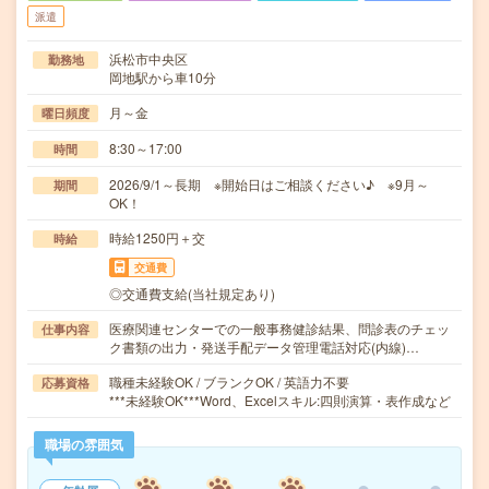
派遣
浜松市中央区
勤務地
岡地駅から車10分
月～金
曜日頻度
8:30～17:00
時間
2026/9/1～長期 ※開始日はご相談ください♪ ※9月～
期間
OK！
時給1250円＋交
時給
交通費
◎交通費支給(当社規定あり)
医療関連センターでの一般事務健診結果、問診表のチェッ
仕事内容
ク書類の出力・発送手配データ管理電話対応(内線)…
職種未経験OK / ブランクOK / 英語力不要
応募資格
***未経験OK***Word、Excelスキル:四則演算・表作成など
職場の雰囲気