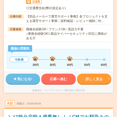
交通費
◎交通費支給(弊社規定あり)
【部品メーカーで運営サポート事務】各プロジェクトを支
仕事内容
える運営サポート事務〇資料確認・レビュー補助〇外…
職種未経験OK / ブランクOK / 英語力不要
応募資格
<事務未経験OK!>製品サイバーセキュリティ対応に興味が
ある方
職場の雰囲気
年齢層
20代
30代
40代
50代
60代
気になる!
応募へ進む
詳しく見る
派遣会社
マンパワーグループ株式会社 浜松支店
未読
掲載日
2026/08/09
＼17時台定時＊残業無し！／CMでお馴染みの