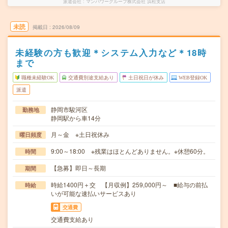
派遣会社
マンパワーグループ株式会社 浜松支店
未読
掲載日
2026/08/09
未経験の方も歓迎＊システム入力など＊18時
まで
職種未経験OK
交通費別途支給あり
土日祝日が休み
WEB登録OK
派遣
静岡市駿河区
勤務地
静岡駅から車14分
月～金 ※土日祝休み
曜日頻度
9:00～18:00 ※残業はほとんどありません。※休憩60分。
時間
【急募】即日～長期
期間
時給1400円＋交 【月収例】259,000円～ ■給与の前払
時給
いが可能な速払いサービスあり
交通費
交通費支給あり