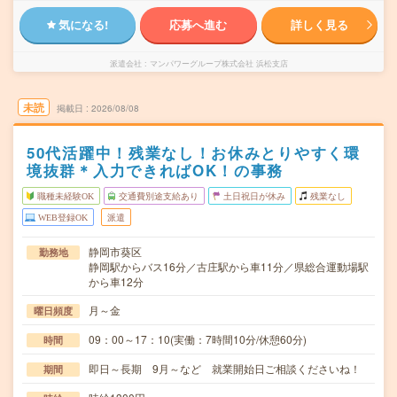
気になる!
応募へ進む
詳しく見る
派遣会社
マンパワーグループ株式会社 浜松支店
未読
掲載日
2026/08/08
50代活躍中！残業なし！お休みとりやすく環
境抜群＊入力できればOK！の事務
職種未経験OK
交通費別途支給あり
土日祝日が休み
残業なし
WEB登録OK
派遣
静岡市葵区
勤務地
静岡駅からバス16分／古庄駅から車11分／県総合運動場駅
から車12分
月～金
曜日頻度
09：00～17：10(実働：7時間10分/休憩60分)
時間
即日～長期 9月～など 就業開始日ご相談くださいね！
期間