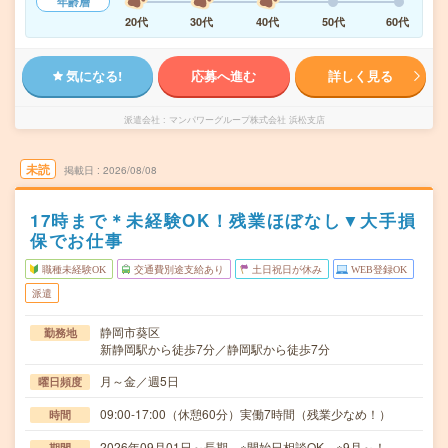
年齢層
20代
30代
40代
50代
60代
気になる!
応募へ進む
詳しく見る
派遣会社
マンパワーグループ株式会社 浜松支店
未読
掲載日
2026/08/08
17時まで＊未経験OK！残業ほぼなし▼大手損
保でお仕事
職種未経験OK
交通費別途支給あり
土日祝日が休み
WEB登録OK
派遣
静岡市葵区
勤務地
新静岡駅から徒歩7分／静岡駅から徒歩7分
月～金／週5日
曜日頻度
09:00-17:00（休憩60分）実働7時間（残業少なめ！）
時間
2026年09月01日～長期 ※開始日相談OK ※9月～！
期間