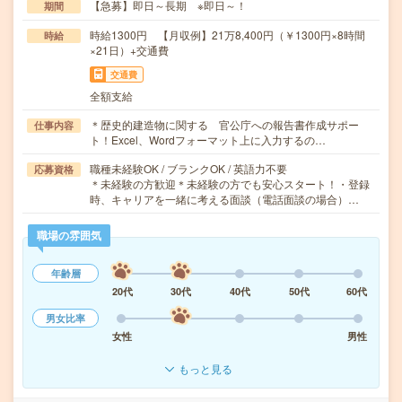
【急募】即日～長期 ※即日～！
期間
時給1300円 【月収例】21万8,400円（￥1300円×8時間
時給
×21日）+交通費
交通費
全額支給
＊歴史的建造物に関する 官公庁への報告書作成サポー
仕事内容
ト！Excel、Wordフォーマット上に入力するの…
職種未経験OK / ブランクOK / 英語力不要
応募資格
＊未経験の方歓迎＊未経験の方でも安心スタート！・登録
時、キャリアを一緒に考える面談（電話面談の場合）…
職場の雰囲気
年齢層
20代
30代
40代
50代
60代
男女比率
女性
男性
もっと見る