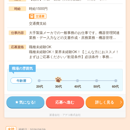
時給1500円
時給
交通費
交通費支給
大手製薬メーカでの一般事務のお仕事です。機器管理関連
仕事内容
業務・デー入力などの文書作成・庶務業務・機器管理…
職種未経験OK
応募資格
職種未経験OK！業界未経験OK！【こんな方におススメ！
まずはご応募ください／歓迎条件】必須条件：事務…
職場の雰囲気
年齢層
20代
30代
40代
50代
60代
気になる!
応募へ進む
詳しく見る
派遣会社
アデコ株式会社
未読
掲載日
2026/08/09