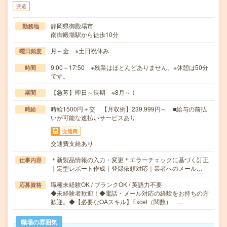
派遣
静岡県御殿場市
勤務地
南御殿場駅から徒歩10分
月～金 ※土日祝休み
曜日頻度
9:00～17:50 ※残業はほとんどありません。※休憩は50分
時間
です。
【急募】即日～長期 ※8月～！
期間
時給1500円＋交 【月収例】239,999円～ ■給与の前払
時給
いが可能な速払いサービスあり
交通費
交通費支給あり
＊新製品情報の入力・変更＊エラーチェックに基づく訂正
仕事内容
｜定型レポート作成｜登録依頼対応｜業者へのメール…
職種未経験OK / ブランクOK / 英語力不要
応募資格
◆未経験者歓迎！◆電話・メール対応の経験をお持ちの方
歓迎。◆【必要なOAスキル】Excel（関数） …
職場の雰囲気