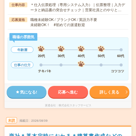
＊仕入伝票処理（専用システム入力）｜伝票整理｜入力デ
仕事内容
ータと納品書の突合せチェック｜営業社員とのやりと…
職種未経験OK / ブランクOK / 英語力不要
応募資格
未経験OK！ #初めての派遣歓迎
職場の雰囲気
年齢層
20代
30代
40代
50代
60代
仕事の仕方
テキパキ
コツコツ
気になる!
応募へ進む
詳しく見る
派遣会社
株式会社スタッフサービス
未読
掲載日
2026/08/09
商社＊基本定時におわる＊積算書作成などの