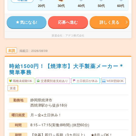
20代
30代
40代
50代
60代
気になる!
応募へ進む
詳しく見る
派遣会社
アデコ株式会社
未読
掲載日
2026/08/09
時給1500円！【焼津市】大手製薬メーカー＊
簡単事務
職種未経験OK
交通費別途支給あり
土日祝日が休み
WEB登録OK
派遣
静岡県焼津市
勤務地
西焼津駅から徒歩18分
月～金※土日休み！
曜日頻度
8:15～17:15(実働:8時間) (休憩60分)
時間
【急募】即日～長期（3カ月以上） ★8月～OK！
期間