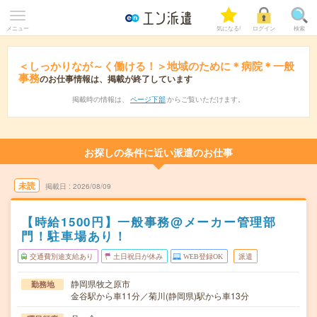
メニュー
気になる!
ログイン
検索
＜しっかりなが～く働ける！＞地域のために＊病院＊一般
事務
のお仕事情報は、掲載が終了しています
掲載時の情報は、
ページ下部
からご覧いただけます。
お探しの条件に近い派遣のお仕事
未読
掲載日
2026/08/09
【時給1500円】一般事務@メーカー管理部
門！駐車場あり！
交通費別途支給あり
土日祝日が休み
WEB登録OK
派遣
静岡県牧之原市
勤務地
金谷駅から車11分／菊川(静岡県)駅から車13分