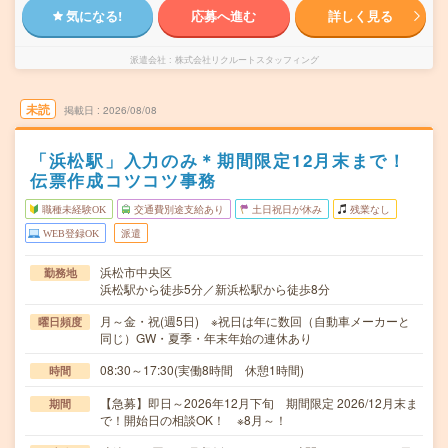
気になる!
応募へ進む
詳しく見る
派遣会社
株式会社リクルートスタッフィング
未読
掲載日
2026/08/08
「浜松駅」入力のみ＊期間限定12月末まで！
伝票作成コツコツ事務
職種未経験OK
交通費別途支給あり
土日祝日が休み
残業なし
WEB登録OK
派遣
浜松市中央区
勤務地
浜松駅から徒歩5分／新浜松駅から徒歩8分
月～金・祝(週5日) ※祝日は年に数回（自動車メーカーと
曜日頻度
同じ）GW・夏季・年末年始の連休あり
08:30～17:30(実働8時間 休憩1時間)
時間
【急募】即日～2026年12月下旬 期間限定 2026/12月末ま
期間
で！開始日の相談OK！ ※8月～！