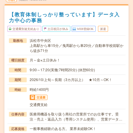
【教育体制しっかり整っています】データ入
力中心の事務
交通費別途支給あり
土日祝日が休み
WEB登録OK
派遣
浜松市中央区
勤務地
上島駅から車15分／曳馬駅から車20分／自動車学校前駅か
ら徒歩71分
月～金※土日休み！
曜日頻度
9:00～17:20(実働:7時間20分) (休憩60分)
時間
2026/10/上旬～長期（3カ月以上） ★10月～OK！
期間
時給1400円
時給
交通費
交通費支給
医療用機器を取り扱う商社の営業所でのお仕事です。受
仕事内容
注・売上・返品入力（専用システム使用）、営業データ…
一般事務経験のある方。 業界未経験OK！
応募資格