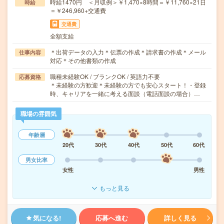
時給1470円 ＜月収例＞￥1,470×8時間＝￥11,760×21日
時給
＝￥246,960+交通費
交通費
全額支給
＊出荷データの入力＊伝票の作成＊請求書の作成＊メール
仕事内容
対応＊その他書類の作成
職種未経験OK / ブランクOK / 英語力不要
応募資格
＊未経験の方歓迎＊未経験の方でも安心スタート！・登録
時、キャリアを一緒に考える面談（電話面談の場合）…
職場の雰囲気
年齢層
20代
30代
40代
50代
60代
男女比率
女性
男性
もっと見る
気になる!
応募へ進む
詳しく見る