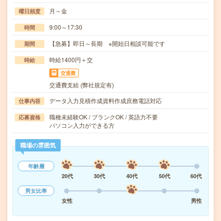
月～金
曜日頻度
9:00～17:30
時間
【急募】即日～長期 ※開始日相談可能です
期間
時給1400円＋交
時給
交通費
交通費支給 (弊社規定有)
データ入力見積作成資料作成庶務電話対応
仕事内容
職種未経験OK / ブランクOK / 英語力不要
応募資格
パソコン入力ができる方
職場の雰囲気
年齢層
20代
30代
40代
50代
60代
男女比率
女性
男性