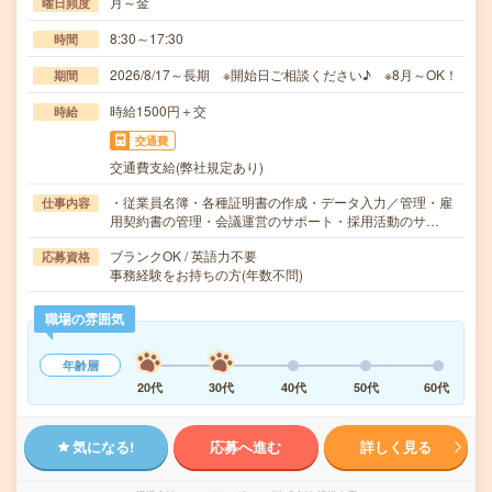
月～金
曜日頻度
8:30～17:30
時間
2026/8/17～長期 ※開始日ご相談ください♪ ※8月～OK！
期間
時給1500円＋交
時給
交通費
交通費支給(弊社規定あり)
・従業員名簿・各種証明書の作成・データ入力／管理・雇
仕事内容
用契約書の管理・会議運営のサポート・採用活動のサ…
ブランクOK / 英語力不要
応募資格
事務経験をお持ちの方(年数不問)
職場の雰囲気
年齢層
20代
30代
40代
50代
60代
気になる!
応募へ進む
詳しく見る