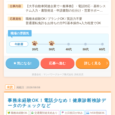
【大手自動車関連企業で一般事務】・電話対応・基幹シス
仕事内容
テム入力・書類発送・申請書類の仕分け・営業サポー…
職種未経験OK / ブランクOK / 英語力不要
応募資格
普通運転免許をお持ちの方PC基本操作※入力程度でOK
職場の雰囲気
年齢層
20代
30代
40代
50代
60代
気になる!
応募へ進む
詳しく見る
派遣会社
マンパワーグループ株式会社 浜松支店
未読
掲載日
2026/08/08
事務未経験OK！電話少なめ！健康診断検診デ
ータのチェックなど
職種未経験OK
交通費別途支給あり
土日祝日が休み
WEB登録OK