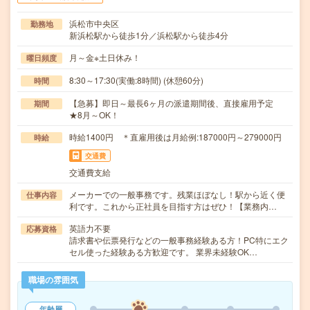
浜松市中央区
勤務地
新浜松駅から徒歩1分／浜松駅から徒歩4分
月～金※土日休み！
曜日頻度
8:30～17:30(実働:8時間) (休憩60分)
時間
【急募】即日～最長6ヶ月の派遣期間後、直接雇用予定
期間
★8月～OK！
時給1400円 ＊直雇用後は月給例:187000円～279000円
時給
交通費
交通費支給
メーカーでの一般事務です。残業ほぼなし！駅から近く便
仕事内容
利です。これから正社員を目指す方はぜひ！【業務内…
英語力不要
応募資格
請求書や伝票発行などの一般事務経験ある方！PC特にエク
セル使った経験ある方歓迎です。 業界未経験OK…
職場の雰囲気
年齢層