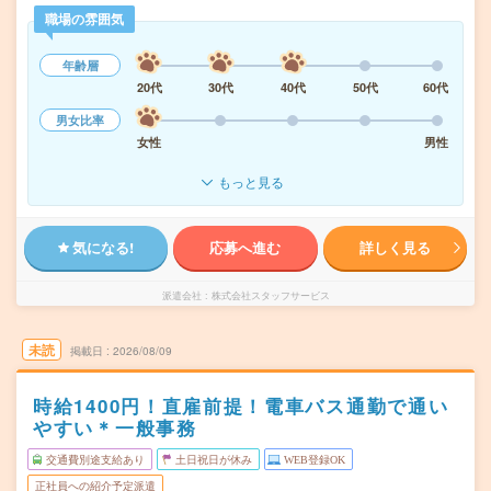
職場の雰囲気
年齢層
20代
30代
40代
50代
60代
男女比率
女性
男性
もっと見る
気になる!
応募へ進む
詳しく見る
派遣会社
株式会社スタッフサービス
未読
掲載日
2026/08/09
時給1400円！直雇前提！電車バス通勤で通い
やすい＊一般事務
交通費別途支給あり
土日祝日が休み
WEB登録OK
正社員への紹介予定派遣