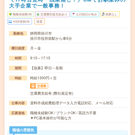
大手企業で一般事務！
職種未経験OK
交通費別途支給あり
土日祝日が休み
残業なし
WEB登録OK
派遣
静岡県掛川市
勤務地
掛川市役所前駅から車5分
月～金
曜日頻度
9:15～17:15
時間
【急募】即日～長期
期間
時給1300円＋交
時給
交通費
交通費支給有 (弊社規定有)
資料作成経費処理データ入力電話対応、メール対応
仕事内容
職種未経験OK / ブランクOK / 英語力不要
応募資格
▼PC基本操作が可能な方
職場の雰囲気