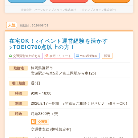
派遣会社
パーソルテンプスタッフ株式会社 （旧テンプスタッフ株式会社）
未読
掲載日
2026/08/08
在宅OK！<イベント運営経験を活かす
>TOEIC700点以上の方！
交通費別途支給あり
在宅・リモート
WEB登録OK
派遣
静岡県裾野市
勤務地
岩波駅から車5分／富士岡駅から車12分
週5日
曜日頻度
9:00～18:00
時間
2026/8/17～長期 ※開始日ご相談ください♪ ※8月～OK！
期間
時給2800円＋交
時給
交通費
交通費支給 (弊社規定有)