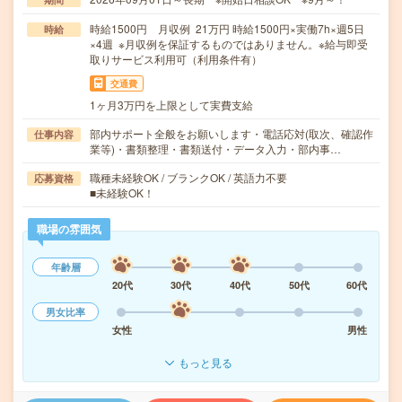
時給1500円 月収例 21万円 時給1500円×実働7h×週5日
時給
×4週 ※月収例を保証するものではありません。※給与即受
取りサービス利用可（利用条件有）
交通費
1ヶ月3万円を上限として実費支給
部内サポート全般をお願いします・電話応対(取次、確認作
仕事内容
業等)・書類整理・書類送付・データ入力・部内事…
職種未経験OK / ブランクOK / 英語力不要
応募資格
■未経験OK！
職場の雰囲気
年齢層
20代
30代
40代
50代
60代
男女比率
女性
男性
もっと見る