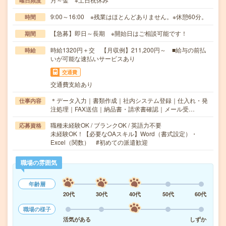
曜日頻度
9:00～16:00 ※残業はほとんどありません。※休憩60分。
時間
【急募】即日～長期 ※開始日はご相談可能です！
期間
時給1320円＋交 【月収例】211,200円～ ■給与の前払
時給
いが可能な速払いサービスあり
交通費
交通費支給あり
＊データ入力｜書類作成｜社内システム登録｜仕入れ・発
仕事内容
注処理｜FAX送信｜納品書・請求書確認｜メール受…
職種未経験OK / ブランクOK / 英語力不要
応募資格
未経験OK！【必要なOAスキル】Word（書式設定）・
Excel（関数） #初めての派遣歓迎
職場の雰囲気
年齢層
20代
30代
40代
50代
60代
職場の様子
活気がある
しずか