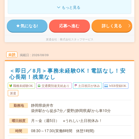
もっと見る
気になる!
応募へ進む
詳しく見る
派遣会社
株式会社スタッフサービス
未読
掲載日
2026/08/09
＜即日／8月＞事務未経験OK！電話なし！安
心長期！残業なし
職種未経験OK
交通費別途支給あり
土日祝日が休み
WEB登録OK
派遣
静岡県袋井市
勤務地
袋井駅から徒歩7分／愛野(静岡県)駅から車10分
月～金（週5日） ※うれしい土日祝休み！
曜日頻度
08:30～17:30(実働8時間 休憩1時間)
時間