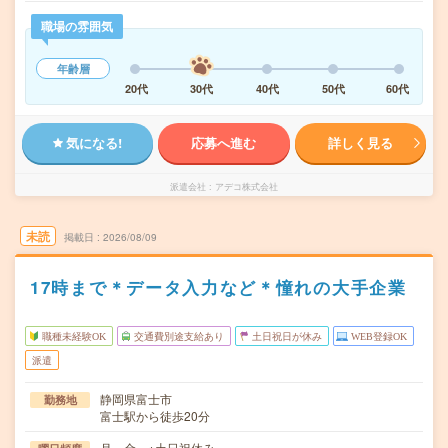
職場の雰囲気
年齢層
20代
30代
40代
50代
60代
気になる!
応募へ進む
詳しく見る
派遣会社
アデコ株式会社
未読
掲載日
2026/08/09
17時まで＊データ入力など＊憧れの大手企業
職種未経験OK
交通費別途支給あり
土日祝日が休み
WEB登録OK
派遣
静岡県富士市
勤務地
富士駅から徒歩20分
月～金 ※土日祝休み