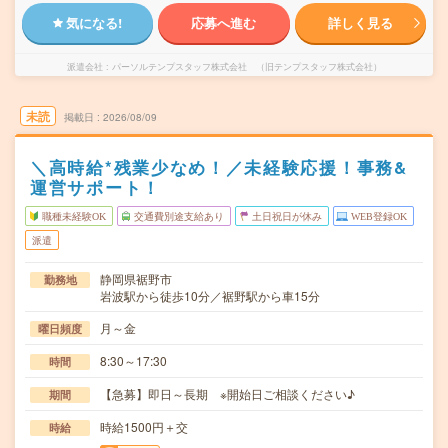
気になる!
応募へ進む
詳しく見る
派遣会社
パーソルテンプスタッフ株式会社 （旧テンプスタッフ株式会社）
未読
掲載日
2026/08/09
＼高時給*残業少なめ！／未経験応援！事務&
運営サポート！
職種未経験OK
交通費別途支給あり
土日祝日が休み
WEB登録OK
派遣
静岡県裾野市
勤務地
岩波駅から徒歩10分／裾野駅から車15分
月～金
曜日頻度
8:30～17:30
時間
【急募】即日～長期 ※開始日ご相談ください♪
期間
時給1500円＋交
時給