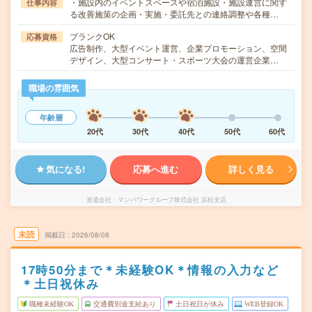
・施設内のイベントスペースや宿泊施設・施設運営に関す
仕事内容
る改善施策の企画・実施・委託先との連絡調整や各種…
ブランクOK
応募資格
広告制作、大型イベント運営、企業プロモーション、空間
デザイン、大型コンサート・スポーツ大会の運営企業…
職場の雰囲気
年齢層
20代
30代
40代
50代
60代
気になる!
応募へ進む
詳しく見る
派遣会社
マンパワーグループ株式会社 浜松支店
未読
掲載日
2026/08/08
17時50分まで＊未経験OK＊情報の入力など
＊土日祝休み
職種未経験OK
交通費別途支給あり
土日祝日が休み
WEB登録OK