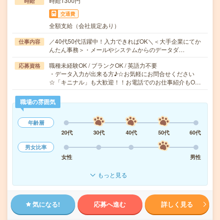
時給1300円
時給
交通費
全額支給（会社規定あり）
／40代50代活躍中！入力できればOK＼＜大手企業にてか
仕事内容
んたん事務＞・メールやシステムからのデータダ…
職種未経験OK / ブランクOK / 英語力不要
応募資格
・データ入力が出来る方♪☆お気軽にお問合せください
☆「キニナル」も大歓迎！！お電話でのお仕事紹介もO…
職場の雰囲気
年齢層
20代
30代
40代
50代
60代
男女比率
女性
男性
もっと見る
気になる!
応募へ進む
詳しく見る