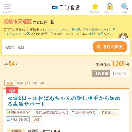
メニュー
気になる!
ログイン
検索
浜松市天竜区
のお仕事一覧
天竜区の派遣のお仕事情報です。
オフィスワーク・事務系
、
営業・販売・サービス系
、
クリエイティブ系
などのお仕事を取り揃えています。さらに、
短期
・
単発
などの期
間や、
職種未経験OK
などのこだわり条件で絞り込んでいただけます。
条件の変更
浜松市天竜区
54
1,365
全
件
平均時給:
円
時給順
新着順
未読
掲載日
2026/08/05
NEW
≪週2日～≫おばあちゃんの話し相手から始め
る生活サポート
職種未経験OK
交通費別途支給あり
土日祝日が休み
残業なし
WEB登録OK
派遣
静岡県
浜松市天竜区
勤務地