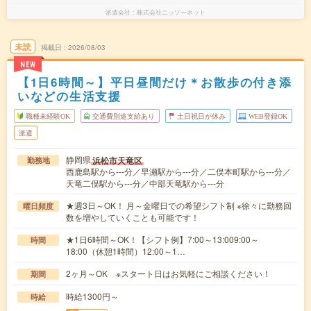
派遣会社
株式会社ニッソーネット
未読
掲載日
2026/08/03
NEW
【1日6時間～】平日昼間だけ＊お散歩の付き添
いなどの生活支援
職種未経験OK
交通費別途支給あり
土日祝日が休み
WEB登録OK
派遣
静岡県
浜松市天竜区
勤務地
西鹿島駅から---分／早瀬駅から---分／二俣本町駅から---分／
天竜二俣駅から---分／中部天竜駅から---分
★週3日～OK！ 月～金曜日での希望シフト制 ※徐々に勤務回
曜日頻度
数を増やしていくことも可能です！
★1日6時間～OK！【シフト例】7:00～13:009:00～
時間
18:00（休憩1時間）12:00～1…
2ヶ月～OK ※スタート日はお気軽にご相談ください！
期間
時給1300円～
時給