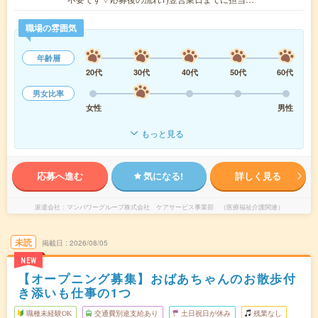
職場の雰囲気
年齢層
20代
30代
40代
50代
60代
男女比率
女性
男性
もっと見る
応募へ進む
気になる!
詳しく見る
派遣会社
マンパワーグループ株式会社 ケアサービス事業部 （医療福祉介護関連）
未読
掲載日
2026/08/05
NEW
【オープニング募集】おばあちゃんのお散歩付
き添いも仕事の1つ
職種未経験OK
交通費別途支給あり
土日祝日が休み
残業なし