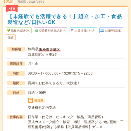
未読
掲載日
2026/08/05
NEW
【未経験でも活躍できる！】組立・加工・食品
製造など/日払いOK
職種未経験OK
交通費別途支給あり
土日祝日が休み
WEB登録OK
派遣
静岡県
浜松市天竜区
勤務地
西鹿島駅から車2分
月～金
曜日頻度
08:00～17:0005:00～13:3013:15～22:00
時間
長期でお仕事できる方、大歓迎！
期間
時給1400円
時給
交通費
交通費規定内支給
軽作業（仕分け・ピッキング・検品、商品管理）
仕事内容
膜式ガスメータ組立・検査・補助・運搬及びその他(棚卸・工
程整備等)付随する業務【取扱製品情報】ガスメ…