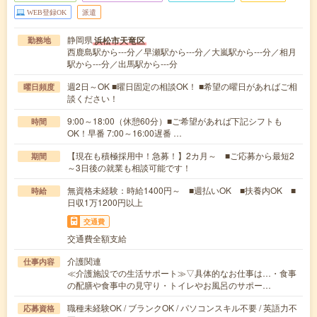
WEB登録OK
派遣
静岡県
浜松市天竜区
勤務地
西鹿島駅から---分／早瀬駅から---分／大嵐駅から---分／相月
駅から---分／出馬駅から---分
週2日～OK ■曜日固定の相談OK！ ■希望の曜日があればご相
曜日頻度
談ください！
9:00～18:00（休憩60分）■ご希望があれば下記シフトも
時間
OK！早番 7:00～16:00遅番 …
【現在も積極採用中！急募！】2カ月～ ■ご応募から最短2
期間
～3日後の就業も相談可能です！
無資格未経験：時給1400円～ ■週払いOK ■扶養内OK ■
時給
日収1万1200円以上
交通費
交通費全額支給
介護関連
仕事内容
≪介護施設での生活サポート≫▽具体的なお仕事は…・食事
の配膳や食事中の見守り・トイレやお風呂のサポー…
職種未経験OK / ブランクOK / パソコンスキル不要 / 英語力不
応募資格