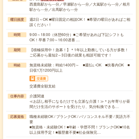
西鹿島駅から---分／早瀬駅から---分／大嵐駅から---分／相月
駅から---分／出馬駅から---分
週2日～OK ■曜日固定の相談OK！ ■希望の曜日があればご相
曜日頻度
談ください！
9:00～18:00（休憩60分）■ご希望があれば下記シフトも
時間
OK！早番 7:00～16:00遅番 …
【積極採用中！急募！】＊1年以上勤務している方が多数！
期間
ご応募から最短2～3日後の就業も相談可能です！
無資格未経験：時給1400円～ ■週払いOK ■扶養内OK ■
時給
日収1万1200円以上
交通費
交通費全額支給
介護関連
仕事内容
≪お話し相手になるだけでも立派な介護！≫＊お年寄りが昼
間だけ生活のサポートを受けたり、気分転換できる…
職種未経験OK / ブランクOK / パソコンスキル不要 / 英語力不
応募資格
要
■無資格・未経験OK！■年齢・学歴不問！ブランクOK!■10名
以上採用予定！■履歴書不要■社会保険完…