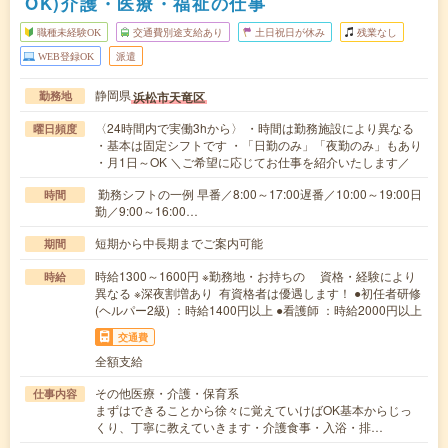
OK)介護・医療・福祉の仕事
職種未経験OK
交通費別途支給あり
土日祝日が休み
残業なし
WEB登録OK
派遣
静岡県
浜松市天竜区
勤務地
〈24時間内で実働3hから〉 ・時間は勤務施設により異なる
曜日頻度
・基本は固定シフトです ・「日勤のみ」「夜勤のみ」もあり
・月1日～OK ＼ご希望に応じてお仕事を紹介いたします／
勤務シフトの一例 早番／8:00～17:00遅番／10:00～19:00日
時間
勤／9:00～16:00…
短期から中長期までご案内可能
期間
時給1300～1600円 ※勤務地・お持ちの 資格・経験により
時給
異なる ※深夜割増あり 有資格者は優遇します！ ●初任者研修
(ヘルパー2級) ：時給1400円以上 ●看護師 ：時給2000円以上
交通費
全額支給
その他医療・介護・保育系
仕事内容
まずはできることから徐々に覚えていけばOK基本からじっ
くり、丁寧に教えていきます・介護食事・入浴・排…