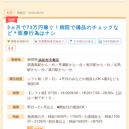
未読
掲載日
2026/08/03
NEW
3ヵ月で73万円稼ぐ！病院で備品のチェックな
ど＊医療行為はナシ
職種未経験OK
交通費別途支給あり
土日祝日が休み
WEB登録OK
派遣
静岡県
浜松市天竜区
勤務地
西鹿島駅から---分／早瀬駅から---分／相月駅から---分／出馬
駅から---分／浦川駅から---分
シフト制（月～日） ※平日のみなどの相談もOK ※週3なども
曜日頻度
相談OK
【シフト例】07:00～16:0009:00～18:0017:00～09:00※ 上記
時間
は一例です！そ…
即日～2ヶ月以上 ■開始日の相談OK！
期間
無資格の方：時給1400円～1750円 / 介護福祉士：時給1700
時給
円～2125円 / 初任者以上：時給1500円～1875円
交通費