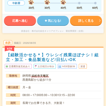
年齢層
20代
30代
40代
50代
60代
応募へ進む
気になる!
詳しく見る
派遣会社
株式会社綜合キャリアオプション 製造事業部（全国）
未読
掲載日
2026/08/05
NEW
【経験活かせる＊】ウレシイ残業ほぼナシ！組
立・加工・食品製造など/日払いOK
交通費別途支給あり
土日祝日が休み
WEB登録OK
派遣
静岡県
浜松市天竜区
勤務地
西鹿島駅から徒歩11分
月～金
曜日頻度
08:00～17:0005:00～13:3013:15～22:00
時間
長期でお仕事できる方、大歓迎！
期間