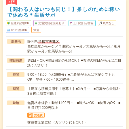
NEW
【関わる人はいつも同じ！】推しのために稼い
で休める＊生活サポ
職種未経験OK
交通費別途支給あり
土日祝日が休み
残業なし
WEB登録OK
派遣
静岡県
浜松市天竜区
勤務地
西鹿島駅から---分／早瀬駅から---分／大嵐駅から---分／相月
駅から---分／出馬駅から---分
週2日～OK ■曜日固定の相談OK！ ■希望の曜日があればご相
曜日頻度
談ください！
9:00～18:00（休憩60分）■ご希望があれば下記シフトも
時間
OK！早番 7:00～16:00遅番 …
【現在も積極採用中！急募！】■2カ月～ ■応募から最短2～
期間
3日後に就業可能！
無資格未経験：時給1400円～ ■週払いOK ■扶養内OK ■
時給
日収1万1200円以上
交通費
交通費全額支給（ガソリン代もOK！）