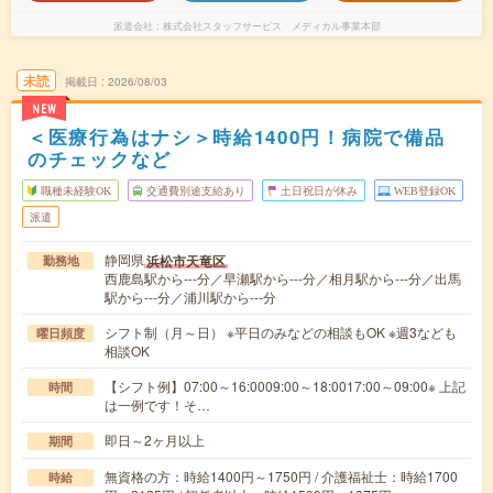
派遣会社
株式会社スタッフサービス メディカル事業本部
未読
掲載日
2026/08/03
NEW
＜医療行為はナシ＞時給1400円！病院で備品
のチェックなど
職種未経験OK
交通費別途支給あり
土日祝日が休み
WEB登録OK
派遣
静岡県
浜松市天竜区
勤務地
西鹿島駅から---分／早瀬駅から---分／相月駅から---分／出馬
駅から---分／浦川駅から---分
シフト制（月～日） ※平日のみなどの相談もOK ※週3なども
曜日頻度
相談OK
【シフト例】07:00～16:0009:00～18:0017:00～09:00※ 上記
時間
は一例です！そ…
即日～2ヶ月以上
期間
無資格の方：時給1400円～1750円 / 介護福祉士：時給1700
時給