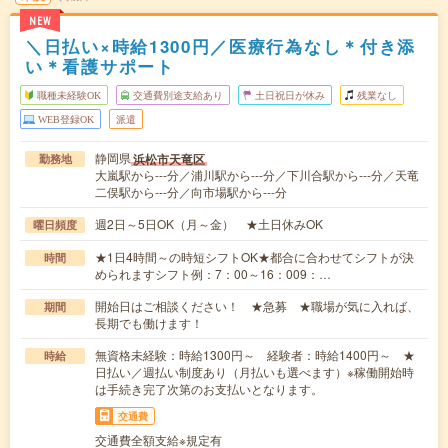
NEW
＼日払い×時給1300円／医療行為なし＊付き添
い＊看護サポート
職種未経験OK
交通費別途支給あり
土日祝日が休み
残業なし
WEB登録OK
派遣
静岡県
浜松市天竜区
勤務地
大嵐駅から---分／浦川駅から---分／下川合駅から---分／天竜
二俣駅から---分／向市場駅から---分
週2日～5日OK（月～金） ★土日休みOK
曜日頻度
★1日4時間～の時短シフトOK★都合に合わせてシフトが決
時間
められますシフト例：7：00～16：009：…
開始日はご相談ください！ ★急募 ★職場が気に入れば、
期間
長期でも働けます！
無資格未経験：時給1300円～ 経験者：時給1400円～ ★
時給
日払い／週払い制度あり（月払いも選べます）※稼働開始時
は手続き完了次第のお支払いとなります。
交通費
交通費全額支給※規定有