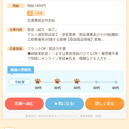
時給1400円
時給
交通費
交通費規定内支給
製造（組立・加工）
仕事内容
アルミ成型部品加工・塗装業務・部品運搬及びその他(棚卸・
工程整備等)付随する業務【取扱製品情報】業務…
ブランクOK / 英語力不要
応募資格
◆経験者歓迎！〇まずは事前登録だけでもOK！履歴書不要
で気軽にオンライン登録★氏名・職種などを入力す…
職場の雰囲気
年齢層
20代
30代
40代
50代
60代
応募へ進む
気になる!
詳しく見る
派遣会社
株式会社綜合キャリアオプション 製造事業部（全国）