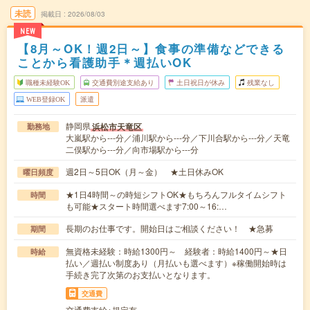
未読
掲載日
2026/08/03
NEW
【8月～OK！週2日～】食事の準備などできる
ことから看護助手＊週払いOK
職種未経験OK
交通費別途支給あり
土日祝日が休み
残業なし
WEB登録OK
派遣
静岡県
浜松市天竜区
勤務地
大嵐駅から---分／浦川駅から---分／下川合駅から---分／天竜
二俣駅から---分／向市場駅から---分
週2日～5日OK（月～金） ★土日休みOK
曜日頻度
★1日4時間～の時短シフトOK★もちろんフルタイムシフト
時間
も可能★スタート時間選べます7:00～16:…
長期のお仕事です。開始日はご相談ください！ ★急募
期間
無資格未経験：時給1300円～ 経験者：時給1400円～★日
時給
払い／週払い制度あり（月払いも選べます）※稼働開始時は
手続き完了次第のお支払いとなります。
交通費
交通費支給※規定有