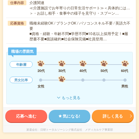
介護関連
仕事内容
≪介護施設でお年寄りの日常生活サポート≫＜具体的には…
＞・お話し相手・食事中の様子を見守り・スプーン…
職種未経験OK / ブランクOK / パソコンスキル不要 / 英語力不
応募資格
要
■資格・経験・年齢不問■学歴不問■10名以上採用予定！■履
歴書不要■面談確約■社会保険完備■社員登用…
職場の雰囲気
年齢層
20代
30代
40代
50代
60代
男女比率
女性
男性
もっと見る
応募へ進む
気になる!
詳しく見る
派遣会社
日研トータルソーシング株式会社 メディカルケア事業部