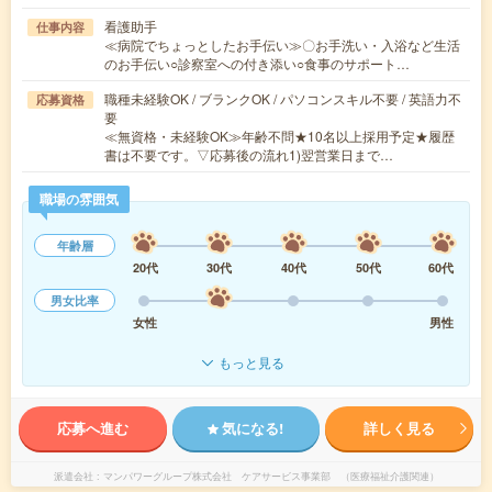
看護助手
仕事内容
≪病院でちょっとしたお手伝い≫〇お手洗い・入浴など生活
のお手伝い○診察室への付き添い○食事のサポート…
職種未経験OK / ブランクOK / パソコンスキル不要 / 英語力不
応募資格
要
≪無資格・未経験OK≫年齢不問★10名以上採用予定★履歴
書は不要です。▽応募後の流れ1)翌営業日まで…
職場の雰囲気
年齢層
20代
30代
40代
50代
60代
男女比率
女性
男性
もっと見る
応募へ進む
気になる!
詳しく見る
派遣会社
マンパワーグループ株式会社 ケアサービス事業部 （医療福祉介護関連）