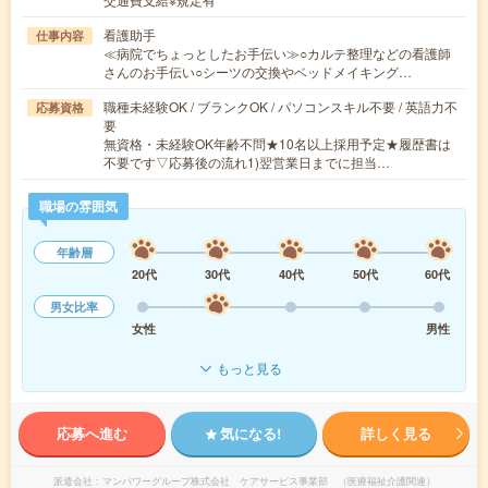
看護助手
仕事内容
≪病院でちょっとしたお手伝い≫○カルテ整理などの看護師
さんのお手伝い○シーツの交換やベッドメイキング…
職種未経験OK / ブランクOK / パソコンスキル不要 / 英語力不
応募資格
要
無資格・未経験OK年齢不問★10名以上採用予定★履歴書は
不要です▽応募後の流れ1)翌営業日までに担当…
職場の雰囲気
年齢層
20代
30代
40代
50代
60代
男女比率
女性
男性
もっと見る
応募へ進む
気になる!
詳しく見る
派遣会社
マンパワーグループ株式会社 ケアサービス事業部 （医療福祉介護関連）