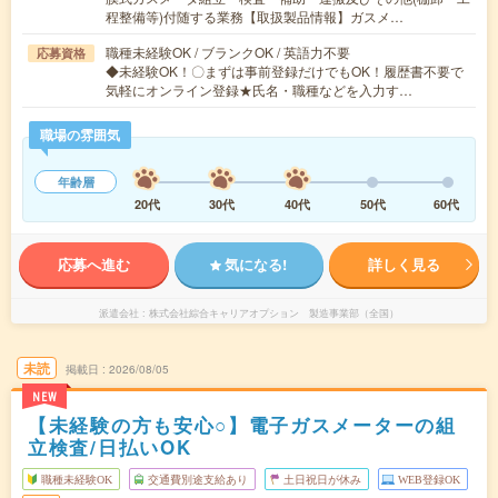
程整備等)付随する業務【取扱製品情報】ガスメ…
職種未経験OK / ブランクOK / 英語力不要
応募資格
◆未経験OK！〇まずは事前登録だけでもOK！履歴書不要で
気軽にオンライン登録★氏名・職種などを入力す…
職場の雰囲気
年齢層
20代
30代
40代
50代
60代
応募へ進む
気になる!
詳しく見る
派遣会社
株式会社綜合キャリアオプション 製造事業部（全国）
未読
掲載日
2026/08/05
NEW
【未経験の方も安心○】電子ガスメーターの組
立検査/日払いOK
職種未経験OK
交通費別途支給あり
土日祝日が休み
WEB登録OK