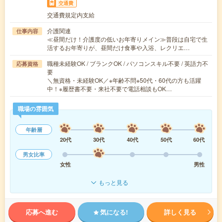
交通費
交通費規定内支給
介護関連
仕事内容
≪昼間だけ！介護度の低いお年寄りメイン≫普段は自宅で生
活するお年寄りが、昼間だけ食事や入浴、レクリエ…
職種未経験OK / ブランクOK / パソコンスキル不要 / 英語力不
応募資格
要
＼無資格・未経験OK／※年齢不問※50代・60代の方も活躍
中！※履歴書不要・来社不要で電話相談もOK…
職場の雰囲気
年齢層
20代
30代
40代
50代
60代
男女比率
女性
男性
もっと見る
応募へ進む
気になる!
詳しく見る