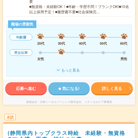
要
■無資格・未経験OK！■年齢・学歴不問！ブランクOK!■10名
以上採用予定！■履歴書不要■社会保険完…
職場の雰囲気
年齢層
20代
30代
40代
50代
60代
男女比率
女性
男性
もっと見る
応募へ進む
気になる!
詳しく見る
派遣会社
日研トータルソーシング株式会社 メディカルケア事業部
未読
(静岡県内トップクラス時給 未経験・無資格