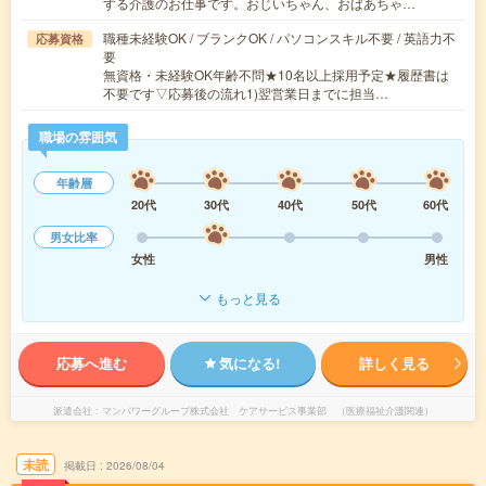
する介護のお仕事です。おじいちゃん、おばあちゃ…
職種未経験OK / ブランクOK / パソコンスキル不要 / 英語力不
応募資格
要
無資格・未経験OK年齢不問★10名以上採用予定★履歴書は
不要です▽応募後の流れ1)翌営業日までに担当…
職場の雰囲気
年齢層
20代
30代
40代
50代
60代
男女比率
女性
男性
もっと見る
応募へ進む
気になる!
詳しく見る
派遣会社
マンパワーグループ株式会社 ケアサービス事業部 （医療福祉介護関連）
未読
掲載日
2026/08/04