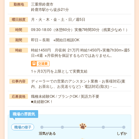
三重県鈴鹿市
勤務地
鈴鹿市駅から徒歩21分
月・火・木・金・土・日／週5日
曜日頻度
09:30-18:00（休憩60分）実働7時間30分（残業少なめ！）
時間
即日～長期 ※開始日相談OK
期間
時給1450円 月収例 21万円 時給1450円×実働7h30m×週5
時給
日×4週 ※月収例を保証するものではありません。
交通費
1ヶ月3万円を上限として実費支給
ディーラーでの営業のアシスタント業務・お客様対応(案
仕事内容
内、お茶出し、お見送りなど)・電話対応(取次)・…
職種未経験OK / ブランクOK / 英語力不要
応募資格
■未経験OK！
職場の雰囲気
職場の様子
活気がある
しずか