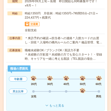
2026年09月上旬～長期 即日開始も同時募集中です！
期間
※9月～！
時給1350円 月収例：時給1350円×7時間55分×21日＝
時給
224,437円＋残業代
交通費
全額支給
＊来訪予約の確認→担当者への連絡＊入館カードのお渡
仕事内容
し・回収＊入場時の構内ルールのご案内＊備品管理、電…
職種未経験OK / ブランクOK / 英語力不要
応募資格
＊未経験の方歓迎＊未経験の方でも安心スタート！・登録
時、キャリアを一緒に考える面談（TEL面談の場合…
職場の雰囲気
年齢層
20代
30代
40代
50代
60代
男女比率
女性
男性
もっと見る