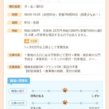
月～金／週5日
曜日頻度
08:00-16:45（休憩50分）実働7時間55分（残業少なめ！）
時間
即日～長期
期間
時給1280円 月収例 20万円 時給1280円×実働7h55m×週5
時給
日×4週 ※月収例を保証するものではありません。
交通費
1ヶ月3万円を上限として実費支給
＊敷地の入口にある守衛所にて受付＋事務・来訪者の入門
仕事内容
手続き・来客対応・トラックの受付・代表電話、メー…
職種未経験OK / ブランクOK / 英語力不要
応募資格
【歓迎/経験】一般事務の経験、受付の経験
職場の雰囲気
職場の様子
活気がある
しずか
仕事の仕方
テキパキ
コツコツ