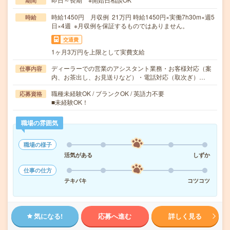
期間
時給1450円 月収例 21万円 時給1450円×実働7h30m×週5
時給
日×4週 ※月収例を保証するものではありません。
交通費
1ヶ月3万円を上限として実費支給
ディーラーでの営業のアシスタント業務・お客様対応（案
仕事内容
内、お茶出し、お見送りなど）・電話対応（取次ぎ）…
職種未経験OK / ブランクOK / 英語力不要
応募資格
■未経験OK！
職場の雰囲気
職場の様子
活気がある
しずか
仕事の仕方
テキパキ
コツコツ
気になる!
応募へ進む
詳しく見る