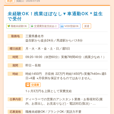
未読
掲載日
2026/07/29
未経験OK！残業ほぼなし▼車通勤OK＊益生
で受付
職種未経験OK
交通費別途支給あり
WEB登録OK
派遣
三重県桑名市
勤務地
益生駅から徒歩24分／馬道駅からバス6分
月・火・木・金・土・日／週5日
曜日頻度
09:20-18:00（休憩60分）実働7時間40分（残業少なめ！）
時間
即日～長期
期間
時給1450円 月収例 22万円 時給1450円×実働7h40m×週5
時給
日×4週 ※月収例を保証するものではありません。
交通費
1ヶ月3万円を上限として実費支給
ディーラーでの営業のアシスタント業務・お客様対応(案
仕事内容
内、お茶出し、お見送りなど)・電話対応(取次)・…
職種未経験OK / ブランクOK / 英語力不要
応募資格