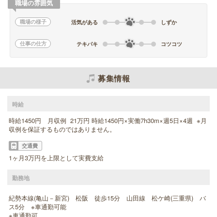
職場の雰囲気
職場の様子
活気がある
しずか
仕事の仕方
テキパキ
コツコツ
募集情報
時給
時給1450円 月収例 21万円 時給1450円×実働7h30m×週5日×4週 ※月
収例を保証するものではありません。
交通費
1ヶ月3万円を上限として実費支給
勤務地
紀勢本線(亀山－新宮) 松阪 徒歩15分 山田線 松ケ崎(三重県) バ
ス5分 ※車通勤可能
※車通勤可