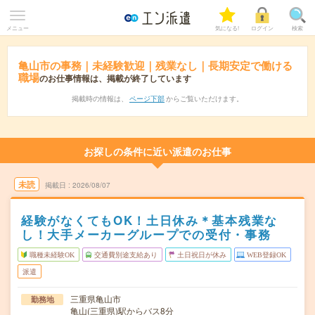
メニュー
気になる!
ログイン
検索
亀山市の事務｜未経験歓迎｜残業なし｜長期安定で働ける
職場
のお仕事情報は、掲載が終了しています
掲載時の情報は、
ページ下部
からご覧いただけます。
お探しの条件に近い派遣のお仕事
未読
掲載日
2026/08/07
経験がなくてもOK！土日休み＊基本残業な
し！大手メーカーグループでの受付・事務
職種未経験OK
交通費別途支給あり
土日祝日が休み
WEB登録OK
派遣
三重県亀山市
勤務地
亀山(三重県)駅からバス8分