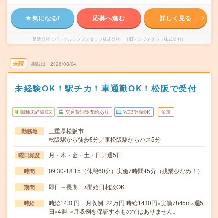
気になる!
応募へ進む
詳しく見る
派遣会社
パーソルテンプスタッフ株式会社 （旧テンプスタッフ株式会社）
未読
掲載日
2026/08/04
未経験OK！駅チカ！車通勤OK！松阪で受付
職種未経験OK
交通費別途支給あり
WEB登録OK
派遣
三重県松阪市
勤務地
松阪駅から徒歩5分／東松阪駅からバス5分
月・木・金・土・日／週5日
曜日頻度
09:30-18:15（休憩60分）実働7時間45分（残業少なめ！）
時間
即日～長期 ※開始日相談OK
期間
時給1430円 月収例 22万円 時給1430円×実働7h45m×週5
時給
日×4週 ※月収例を保証するものではありません。