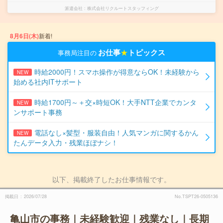
派遣会社
株式会社リクルートスタッフィング
8月6日(木)
新着!
お仕事
★
トピックス
事務局注目の
時給2000円！スマホ操作が得意ならOK！未経験から
NEW
始める社内ITサポート
時給1700円～＋交×時短OK！大手NTT企業でカンタ
NEW
ンサポート事務
電話なし×髪型・服装自由！人気マンガに関するかん
NEW
たんデータ入力・残業ほぼナシ！
以下、掲載終了したお仕事情報です。
掲載日
2026/07/28
No.TSPT26-0505136
亀山市の事務｜未経験歓迎｜残業なし｜長期