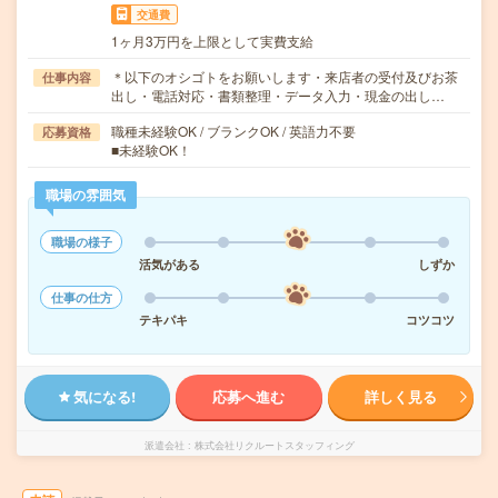
交通費
1ヶ月3万円を上限として実費支給
＊以下のオシゴトをお願いします・来店者の受付及びお茶
仕事内容
出し・電話対応・書類整理・データ入力・現金の出し…
職種未経験OK / ブランクOK / 英語力不要
応募資格
■未経験OK！
職場の雰囲気
職場の様子
活気がある
しずか
仕事の仕方
テキパキ
コツコツ
気になる!
応募へ進む
詳しく見る
派遣会社
株式会社リクルートスタッフィング