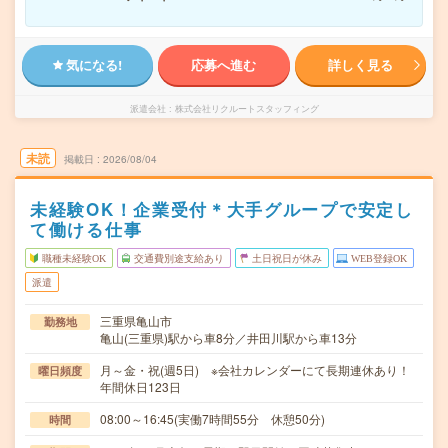
気になる!
応募へ進む
詳しく見る
派遣会社
株式会社リクルートスタッフィング
未読
掲載日
2026/08/04
未経験OK！企業受付＊大手グループで安定し
て働ける仕事
職種未経験OK
交通費別途支給あり
土日祝日が休み
WEB登録OK
派遣
三重県亀山市
勤務地
亀山(三重県)駅から車8分／井田川駅から車13分
月～金・祝(週5日) ※会社カレンダーにて長期連休あり！
曜日頻度
年間休日123日
08:00～16:45(実働7時間55分 休憩50分)
時間