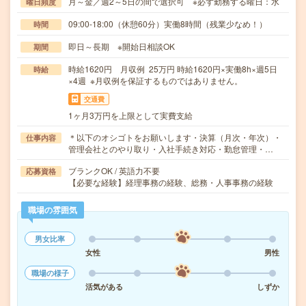
月～金／週2～5日の間で選択可 ※必ず勤務する曜日：水
曜日頻度
09:00-18:00（休憩60分）実働8時間（残業少なめ！）
時間
即日～長期 ※開始日相談OK
期間
時給1620円 月収例 25万円 時給1620円×実働8h×週5日
時給
×4週 ※月収例を保証するものではありません。
交通費
1ヶ月3万円を上限として実費支給
＊以下のオシゴトをお願いします・決算（月次・年次）・
仕事内容
管理会社とのやり取り・入社手続き対応・勤怠管理・…
ブランクOK / 英語力不要
応募資格
【必要な経験】経理事務の経験、総務・人事事務の経験
職場の雰囲気
男女比率
女性
男性
職場の様子
活気がある
しずか