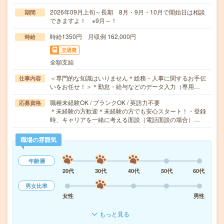
2026年09月上旬～長期 8月・9月・10月で開始日は相談
期間
できますよ！ ※9月～！
時給1350円 月収例 162,000円
時給
交通費
全額支給
＜専門的な知識はいりません＊総務・人事に関するお手伝
仕事内容
いをお任せ！＞＊勤怠・給与などのデータ入力（専用…
職種未経験OK / ブランクOK / 英語力不要
応募資格
＊未経験の方歓迎＊未経験の方でも安心スタート！・登録
時、キャリアを一緒に考える面談（電話面談の場合）…
職場の雰囲気
年齢層
20代
30代
40代
50代
60代
男女比率
女性
男性
もっと見る