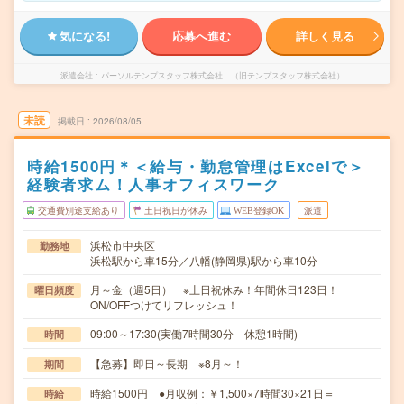
気になる!
応募へ進む
詳しく見る
派遣会社
パーソルテンプスタッフ株式会社 （旧テンプスタッフ株式会社）
未読
掲載日
2026/08/05
時給1500円＊＜給与・勤怠管理はExcelで＞
経験者求ム！人事オフィスワーク
交通費別途支給あり
土日祝日が休み
WEB登録OK
派遣
浜松市中央区
勤務地
浜松駅から車15分／八幡(静岡県)駅から車10分
月～金（週5日） ※土日祝休み！年間休日123日！
曜日頻度
ON/OFFつけてリフレッシュ！
09:00～17:30(実働7時間30分 休憩1時間)
時間
【急募】即日～長期 ※8月～！
期間
時給1500円 ●月収例：￥1,500×7時間30×21日＝
時給