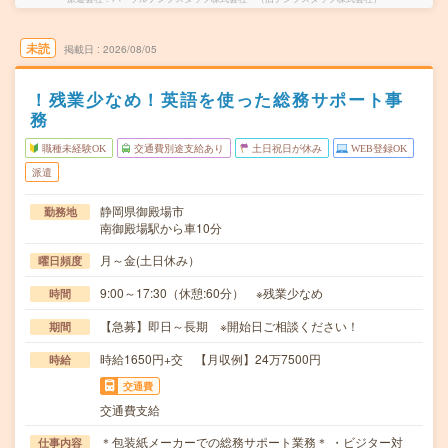
未読
掲載日
2026/08/05
！残業少なめ！英語を使った総務サポート事
務
職種未経験OK
交通費別途支給あり
土日祝日が休み
WEB登録OK
派遣
静岡県御殿場市
勤務地
南御殿場駅から車10分
月～金(土日休み）
曜日頻度
9:00～17:30（休憩:60分） ※残業少なめ
時間
【急募】即日～長期 ※開始日ご相談ください！
期間
時給1650円+交 【月収例】24万7500円
時給
交通費
交通費支給
＊包装紙メーカーでの総務サポート業務＊ ・ビジター対
仕事内容