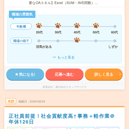
要なOAスキル】Excel（SUM・AVE関数）…
職場の雰囲気
年齢層
20代
30代
40代
50代
60代
職場の様子
活気がある
しずか
もっと見る
気になる!
応募へ進む
詳しく見る
派遣会社
株式会社スタッフサービス
未読
掲載日
2026/08/05
正社員前提！社会貢献度高↑事務＋軽作業＠
年休126日