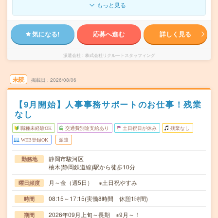
もっと見る
気になる!
応募へ進む
詳しく見る
派遣会社
株式会社リクルートスタッフィング
未読
掲載日
2026/08/06
【9月開始】人事事務サポートのお仕事！残業
なし
職種未経験OK
交通費別途支給あり
土日祝日が休み
残業なし
WEB登録OK
派遣
静岡市駿河区
勤務地
柚木(静岡鉄道線)駅から徒歩10分
月～金（週5日） ※土日祝やすみ
曜日頻度
08:15～17:15(実働8時間 休憩1時間)
時間
2026年09月上旬～長期 ※9月～！
期間