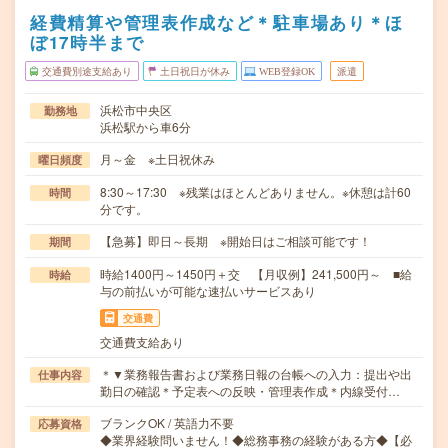
経費精算や管理表作成など＊駐車場あり＊ほ
ぼ17時半まで
交通費別途支給あり
土日祝日が休み
WEB登録OK
派遣
浜松市中央区
勤務地
浜松駅から車6分
月～金 ※土日祝休み
曜日頻度
8:30～17:30 ※残業はほとんどありません。※休憩は計60
時間
分です。
【急募】即日～長期 ※開始日はご相談可能です！
期間
時給1400円～1450円＋交 【月収例】241,500円～ ■給
時給
与の前払いが可能な速払いサービスあり
交通費
交通費支給あり
＊▼業務報告書および業務日報の台帳への入力：提出や出
仕事内容
勤日の確認＊予定表への反映・管理表作成＊内線受付…
ブランクOK / 英語力不要
応募資格
◆業界経験問いません！◆総務事務の経験がある方◆【必