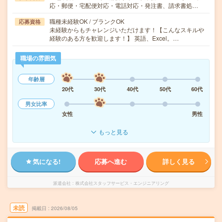
応・郵便・宅配便対応・電話対応・発注書、請求書処…
職種未経験OK / ブランクOK
応募資格
未経験からもチャレンジいただけます！【こんなスキルや
経験のある方を歓迎します！】 英語、Excel。…
職場の雰囲気
年齢層
20代
30代
40代
50代
60代
男女比率
女性
男性
もっと見る
気になる!
応募へ進む
詳しく見る
派遣会社
株式会社スタッフサービス・エンジニアリング
未読
掲載日
2026/08/05