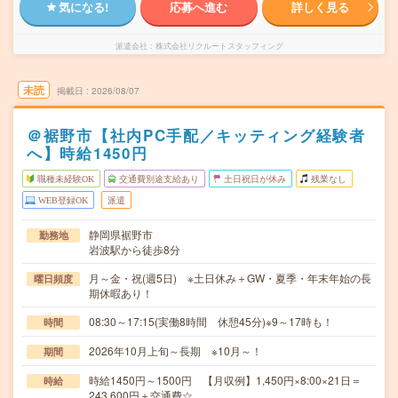
気になる!
応募へ進む
詳しく見る
派遣会社
株式会社リクルートスタッフィング
未読
掲載日
2026/08/07
＠裾野市【社内PC手配／キッティング経験者
へ】時給1450円
職種未経験OK
交通費別途支給あり
土日祝日が休み
残業なし
WEB登録OK
派遣
静岡県裾野市
勤務地
岩波駅から徒歩8分
月～金・祝(週5日) ※土日休み＋GW・夏季・年末年始の長
曜日頻度
期休暇あり！
08:30～17:15(実働8時間 休憩45分)※9～17時も！
時間
2026年10月上旬～長期 ※10月～！
期間
時給1450円～1500円 【月収例】1,450円×8:00×21日＝
時給
243,600円＋交通費☆