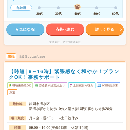
年齢層
20代
30代
40代
50代
60代
気になる!
応募へ進む
詳しく見る
派遣会社
アデコ株式会社
未読
掲載日
2026/08/05
【時短│9～16時】緊張感なく和やか！ブラン
クOK！事務サポート
職種未経験OK
交通費別途支給あり
土日祝日が休み
WEB登録OK
派遣
静岡市清水区
勤務地
新清水駅から徒歩10分／清水(静岡県)駅から徒歩20分
月～金（週5日） ※土日祝休み
曜日頻度
09:00～16:00(実働6時間 休憩1時間)
時間