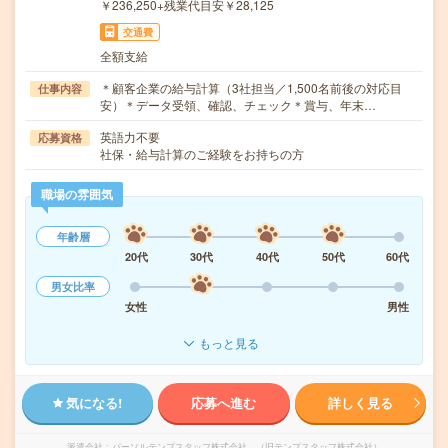
￥236,250+残業代目安￥28,125
交通費
全額支給
＊顧客企業の給与計算（3社担当／1,500名前後の対応目
仕事内容
安）＊データ受領、確認、チェック＊賞与、年末…
英語力不要
応募資格
社保・給与計算のご経験をお持ちの方
職場の雰囲気
年齢層
20代
30代
40代
50代
60代
男女比率
女性
男性
もっと見る
気になる!
応募へ進む
詳しく見る
派遣会社
パーソルテンプスタッフ株式会社 （旧テンプスタッフ株式会社）