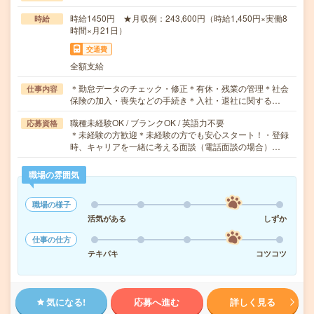
時給1450円 ★月収例：243,600円（時給1,450円×実働8
時給
時間×月21日）
交通費
全額支給
＊勤怠データのチェック・修正＊有休・残業の管理＊社会
仕事内容
保険の加入・喪失などの手続き＊入社・退社に関する…
職種未経験OK / ブランクOK / 英語力不要
応募資格
＊未経験の方歓迎＊未経験の方でも安心スタート！・登録
時、キャリアを一緒に考える面談（電話面談の場合）…
職場の雰囲気
職場の様子
活気がある
しずか
仕事の仕方
テキパキ
コツコツ
気になる!
応募へ進む
詳しく見る