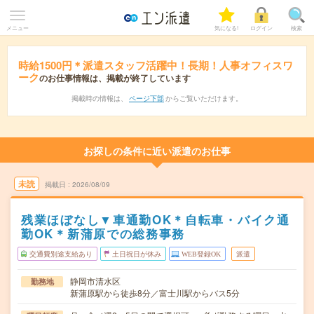
メニュー
気になる!
ログイン
検索
時給1500円＊派遣スタッフ活躍中！長期！人事オフィスワ
ーク
のお仕事情報は、掲載が終了しています
掲載時の情報は、
ページ下部
からご覧いただけます。
お探しの条件に近い派遣のお仕事
未読
掲載日
2026/08/09
残業ほぼなし▼車通勤OK＊自転車・バイク通
勤OK＊新蒲原での総務事務
交通費別途支給あり
土日祝日が休み
WEB登録OK
派遣
静岡市清水区
勤務地
新蒲原駅から徒歩8分／富士川駅からバス5分