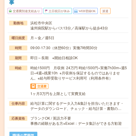
事
交通費別途支給あり
土日祝日が休み
WEB登録OK
派遣
浜松市中央区
勤務地
遠州病院駅からバス13分／高塚駅から徒歩43分
月～金／週5日
曜日頻度
09:00-17:30（休憩60分）実働7時間30分
時間
即日～長期 ※開始日相談OK
期間
時給1500円 月収例 24万円 時給1500円×実働7h30m×週5
時給
日×4週+残業10h ※月収例を保証するものではありませ
ん。※給与即受取りサービス利用可（利用条件有）
交通費
1ヶ月3万円を上限として実費支給
給与計算に関するデータ入力&集計を担当いただきます・
仕事内容
データのダウンロード、チェック・給与計算・書類の…
ブランクOK / 英語力不要
応募資格
事務の経験がある方※Excel：データ集計ができる方歓迎
職場の雰囲気