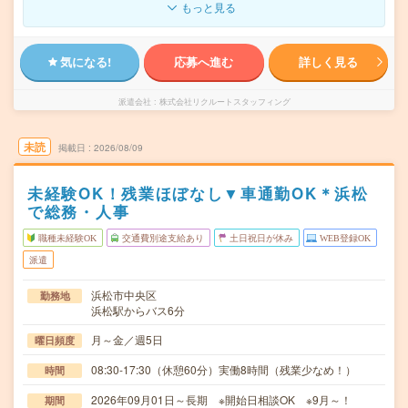
もっと見る
気になる!
応募へ進む
詳しく見る
派遣会社
株式会社リクルートスタッフィング
未読
掲載日
2026/08/09
未経験OK！残業ほぼなし▼車通勤OK＊浜松
で総務・人事
職種未経験OK
交通費別途支給あり
土日祝日が休み
WEB登録OK
派遣
浜松市中央区
勤務地
浜松駅からバス6分
月～金／週5日
曜日頻度
08:30-17:30（休憩60分）実働8時間（残業少なめ！）
時間
2026年09月01日～長期 ※開始日相談OK ※9月～！
期間