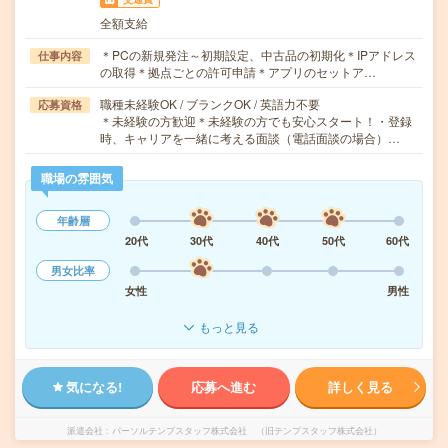
全額支給
＊PCの新規発注～初期設定、中古品の初期化＊IPアドレス
仕事内容
の取得＊拠点ごとの許可申請＊アプリのセットア…
職種未経験OK / ブランクOK / 英語力不要
応募資格
＊未経験の方歓迎＊未経験の方でも安心スタート！・登録
時、キャリアを一緒に考える面談（電話面談の場合）…
職場の雰囲気
年齢層
20代
30代
40代
50代
60代
男女比率
女性
男性
もっと見る
気になる!
応募へ進む
詳しく見る
派遣会社
パーソルテンプスタッフ株式会社 （旧テンプスタッフ株式会社）