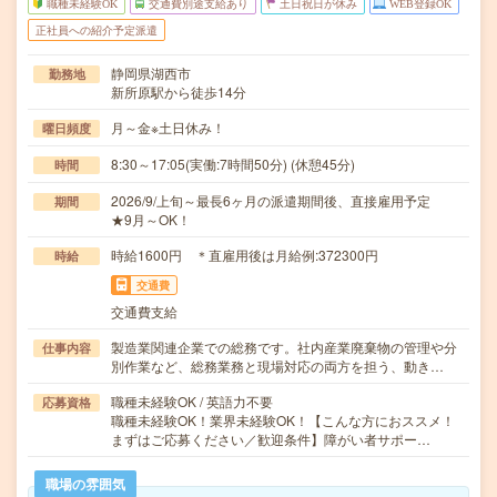
職種未経験OK
交通費別途支給あり
土日祝日が休み
WEB登録OK
正社員への紹介予定派遣
静岡県湖西市
勤務地
新所原駅から徒歩14分
月～金※土日休み！
曜日頻度
8:30～17:05(実働:7時間50分) (休憩45分)
時間
2026/9/上旬～最長6ヶ月の派遣期間後、直接雇用予定
期間
★9月～OK！
時給1600円 ＊直雇用後は月給例:372300円
時給
交通費
交通費支給
製造業関連企業での総務です。社内産業廃棄物の管理や分
仕事内容
別作業など、総務業務と現場対応の両方を担う、動き…
職種未経験OK / 英語力不要
応募資格
職種未経験OK！業界未経験OK！【こんな方におススメ！
まずはご応募ください／歓迎条件】障がい者サポー…
職場の雰囲気