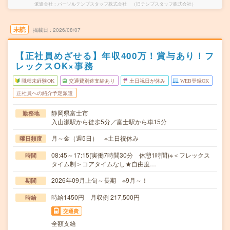
派遣会社
パーソルテンプスタッフ株式会社 （旧テンプスタッフ株式会社）
未読
掲載日
2026/08/07
【正社員めざせる】年収400万！賞与あり！フ
レックスOK×事務
職種未経験OK
交通費別途支給あり
土日祝日が休み
WEB登録OK
正社員への紹介予定派遣
静岡県富士市
勤務地
入山瀬駅から徒歩5分／富士駅から車15分
月～金（週5日） ※土日祝休み
曜日頻度
08:45～17:15(実働7時間30分 休憩1時間)※＜フレックス
時間
タイム制＞コアタイムなし★自由度…
2026年09月上旬～長期 ※9月～！
期間
時給1450円 月収例 217,500円
時給
交通費
全額支給