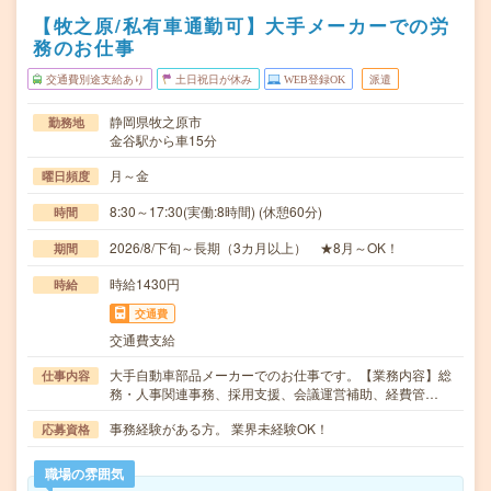
【牧之原/私有車通勤可】大手メーカーでの労
務のお仕事
交通費別途支給あり
土日祝日が休み
WEB登録OK
派遣
静岡県牧之原市
勤務地
金谷駅から車15分
月～金
曜日頻度
8:30～17:30(実働:8時間) (休憩60分)
時間
2026/8/下旬～長期（3カ月以上） ★8月～OK！
期間
時給1430円
時給
交通費
交通費支給
大手自動車部品メーカーでのお仕事です。【業務内容】総
仕事内容
務・人事関連事務、採用支援、会議運営補助、経費管…
事務経験がある方。 業界未経験OK！
応募資格
職場の雰囲気