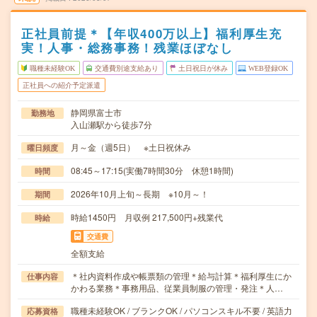
正社員前提＊【年収400万以上】福利厚生充
実！人事・総務事務！残業ほぼなし
職種未経験OK
交通費別途支給あり
土日祝日が休み
WEB登録OK
正社員への紹介予定派遣
静岡県富士市
勤務地
入山瀬駅から徒歩7分
月～金（週5日） ※土日祝休み
曜日頻度
08:45～17:15(実働7時間30分 休憩1時間)
時間
2026年10月上旬～長期 ※10月～！
期間
時給1450円 月収例 217,500円+残業代
時給
交通費
全額支給
＊社内資料作成や帳票類の管理＊給与計算＊福利厚生にか
仕事内容
かわる業務＊事務用品、従業員制服の管理・発注＊人…
職種未経験OK / ブランクOK / パソコンスキル不要 / 英語力
応募資格