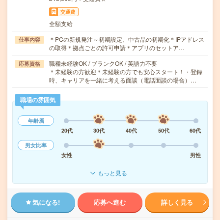
交通費
全額支給
＊PCの新規発注～初期設定、中古品の初期化＊IPアドレス
仕事内容
の取得＊拠点ごとの許可申請＊アプリのセットア…
職種未経験OK / ブランクOK / 英語力不要
応募資格
＊未経験の方歓迎＊未経験の方でも安心スタート！・登録
時、キャリアを一緒に考える面談（電話面談の場合）…
職場の雰囲気
年齢層
20代
30代
40代
50代
60代
男女比率
女性
男性
もっと見る
気になる!
応募へ進む
詳しく見る