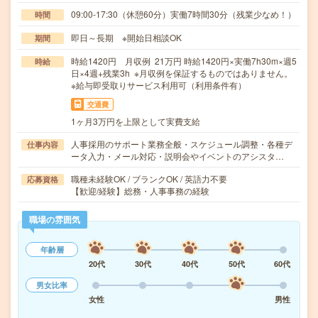
09:00-17:30（休憩60分）実働7時間30分（残業少なめ！）
時間
即日～長期 ※開始日相談OK
期間
時給1420円 月収例 21万円 時給1420円×実働7h30m×週5
時給
日×4週+残業3h ※月収例を保証するものではありません。
※給与即受取りサービス利用可（利用条件有）
交通費
1ヶ月3万円を上限として実費支給
人事採用のサポート業務全般・スケジュール調整・各種デ
仕事内容
ータ入力・メール対応・説明会やイベントのアシスタ…
職種未経験OK / ブランクOK / 英語力不要
応募資格
【歓迎/経験】総務・人事事務の経験
職場の雰囲気
年齢層
20代
30代
40代
50代
60代
男女比率
女性
男性