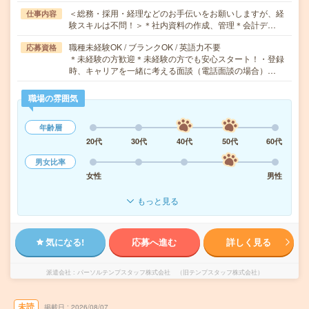
＜総務・採用・経理などのお手伝いをお願いしますが、経
仕事内容
験スキルは不問！＞＊社内資料の作成、管理＊会計デ…
職種未経験OK / ブランクOK / 英語力不要
応募資格
＊未経験の方歓迎＊未経験の方でも安心スタート！・登録
時、キャリアを一緒に考える面談（電話面談の場合）…
職場の雰囲気
年齢層
20代
30代
40代
50代
60代
男女比率
女性
男性
もっと見る
気になる!
応募へ進む
詳しく見る
派遣会社
パーソルテンプスタッフ株式会社 （旧テンプスタッフ株式会社）
未読
掲載日
2026/08/07