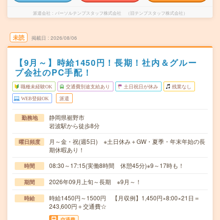
派遣会社
パーソルテンプスタッフ株式会社 （旧テンプスタッフ株式会社）
未読
掲載日
2026/08/06
【9月～】時給1450円！長期！社内＆グルー
プ会社のPC手配！
職種未経験OK
交通費別途支給あり
土日祝日が休み
残業なし
WEB登録OK
派遣
静岡県裾野市
勤務地
岩波駅から徒歩8分
月～金・祝(週5日) ※土日休み＋GW・夏季・年末年始の長
曜日頻度
期休暇あり！
08:30～17:15(実働8時間 休憩45分)※9～17時も！
時間
2026年09月上旬～長期 ※9月～！
期間
時給1450円～1500円 【月収例】1,450円×8:00×21日＝
時給
243,600円＋交通費☆
交通費