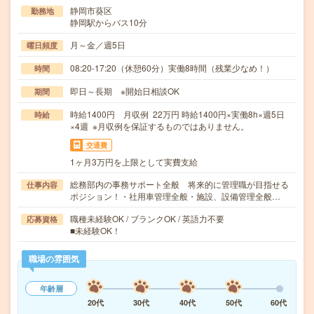
静岡市葵区
勤務地
静岡駅からバス10分
月～金／週5日
曜日頻度
08:20-17:20（休憩60分）実働8時間（残業少なめ！）
時間
即日～長期 ※開始日相談OK
期間
時給1400円 月収例 22万円 時給1400円×実働8h×週5日
時給
×4週 ※月収例を保証するものではありません。
交通費
1ヶ月3万円を上限として実費支給
総務部内の事務サポート全般 将来的に管理職が目指せる
仕事内容
ポジション！・社用車管理全般・施設、設備管理全般…
職種未経験OK / ブランクOK / 英語力不要
応募資格
■未経験OK！
職場の雰囲気
年齢層
20代
30代
40代
50代
60代