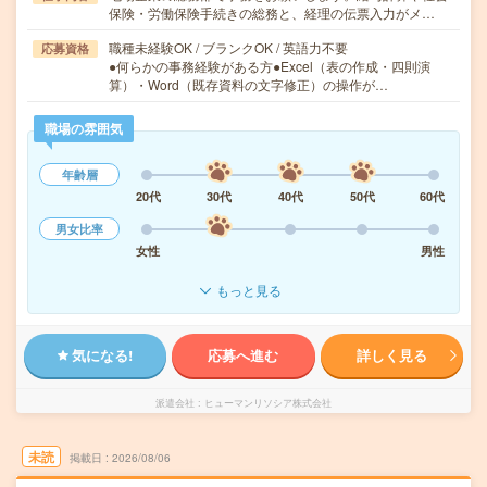
保険・労働保険手続きの総務と、経理の伝票入力がメ…
職種未経験OK / ブランクOK / 英語力不要
応募資格
●何らかの事務経験がある方●Excel（表の作成・四則演
算）・Word（既存資料の文字修正）の操作が…
職場の雰囲気
年齢層
20代
30代
40代
50代
60代
男女比率
女性
男性
もっと見る
気になる!
応募へ進む
詳しく見る
派遣会社
ヒューマンリソシア株式会社
未読
掲載日
2026/08/06