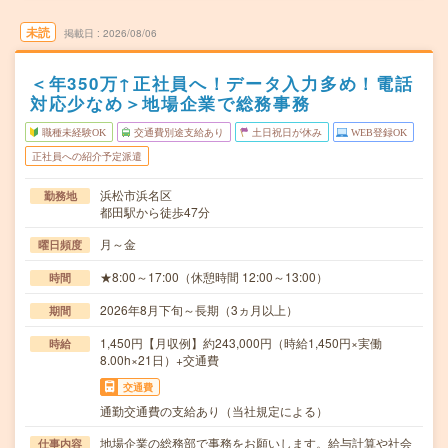
未読
掲載日
2026/08/06
＜年350万↑正社員へ！データ入力多め！電話
対応少なめ＞地場企業で総務事務
職種未経験OK
交通費別途支給あり
土日祝日が休み
WEB登録OK
正社員への紹介予定派遣
浜松市浜名区
勤務地
都田駅から徒歩47分
月～金
曜日頻度
★8:00～17:00（休憩時間 12:00～13:00）
時間
2026年8月下旬～長期（3ヵ月以上）
期間
1,450円【月収例】約243,000円（時給1,450円×実働
時給
8.00h×21日）+交通費
交通費
通勤交通費の支給あり（当社規定による）
地場企業の総務部で事務をお願いします。給与計算や社会
仕事内容