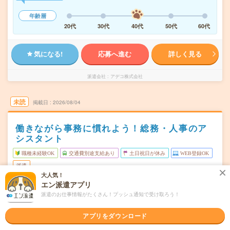
年齢層
20代
30代
40代
50代
60代
気になる!
応募へ進む
詳しく見る
派遣会社
アデコ株式会社
未読
掲載日
2026/08/04
働きながら事務に慣れよう！総務・人事のア
シスタント
職種未経験OK
交通費別途支給あり
土日祝日が休み
WEB登録OK
派遣
大人気！
エン派遣アプリ
静岡県富士市
勤務地
富士川駅から車12分／芝川駅から車8分
派遣のお仕事情報がたくさん！プッシュ通知で受け取ろう！
月～金（週5日） ※土日祝休み＋GW・夏季・年末年始の
曜日頻度
アプリをダウンロード
長期休暇あり！