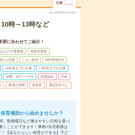
応募
No.MNPW1009994
0時～13時など
希望に合わせてご紹介！
名以上の大量募集
複数名募集
0歳以上活躍
しゅふ歓迎
WEB登録OK
16時前までの仕事
17時前までの仕事
副業・WワークOK
医療福祉
学校
K
職場が禁煙
派遣多
電話対応なし
な保育補助から始めませんか？
時間、勤務曜日など働きやすい日程を選べ
働くことができます！事務×在宅勤務は
す！【あなたらしい保育ができる】子ど