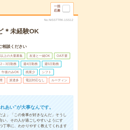
一括
応募
No.NISSTTRK-1SS12
ど＊未経験OK
ご相談ください
名以上の大量募集
友達と一緒OK
OA不要
2～3日勤務
週4日勤務
週5日勤務
午後のみOK
残業少
シフト
煙
派遣多
電話対応なし
ルーティン
ふれあい”が大事なんです。
だよ」「この食事が好きなんだ」そうし
合い、その人が過ごしやすいようにす
1つ丁寧に、わかりやすく教えてくれます