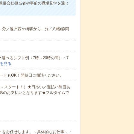
派遣会社担当者や事前の職場見学を通じ
--分／遠州西ケ崎駅から---分／八幡(静岡
▼選べるシフト例（7時～20時の間）・7
を見る
ートもOK！開始日ご相談ください。
0円～スタート！）★日払い／週払い制度あ
第のお支払いとなります★フルタイムで
ートをお任せします。～具体的なお仕事～・