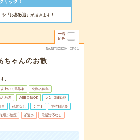
クリック！
」
や
「応募歓迎」
が届きます！
一括
応募
No.NITSZSZ04_OP9-1
あちゃんのお散
ます。
名以上の大量募集
複数名募集
ゅふ歓迎
WEB登録OK
週2～3日勤務
仕事
残業なし
シフト
交替制勤務
職場が禁煙
派遣多
電話対応なし