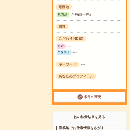
勤務地
八幡(静岡県)
駅/路線
職種
---
こだわりINDEX
---
絶対
---
できれば
キーワード
---
あなたのプロフィール
---
条件の変更
他の検索結果を見る
勤務地でお仕事情報をさがす