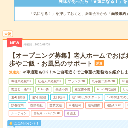
興味があったら「★気になる！」を
「気になる！」を押しておくと、派遣会社から
「面談確約
未読
NEW
掲載日
2026/08/08
【オープニング募集】老人ホームでおば
歩やご飯・お風呂のサポート
派遣
≪車通勤もOK！≫ご自宅近くでご希望の勤務地を紹介し
派遣先
職種未経験OK
社会人未経験OK
ブランクOK
既卒第二新卒OK
10
友達と一緒OK
OA不要
英語不要
履歴書不要
40～50代活躍
し
週4日勤務
週5日勤務
土日祝休
朝10時以降スタート
17時前までの
扶養控内
医療福祉
交費支給
車通勤可
服装自由
週払いOK
ルーティン
自転車・バイクOK
介護士
ここがポイント！