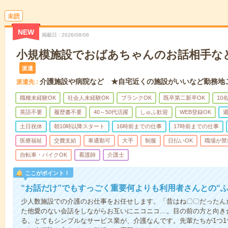
未読
NEW
掲載日
2026/08/08
小規模施設でおばあちゃんのお話相手な
派遣
介護施設や病院など ★自宅近くの施設がいいなど勤務地
派遣先
職種未経験OK
社会人未経験OK
ブランクOK
既卒第二新卒OK
10
英語不要
履歴書不要
40～50代活躍
しゅふ歓迎
WEB登録OK
週
土日祝休
朝10時以降スタート
16時前までの仕事
17時前までの仕事
医療福祉
交費支給
車通勤可
大手
制服
日払いOK
職場が禁
自転車・バイクOK
看護師
介護士
ここがポイント！
“お話だけ”でもすっごく重要何よりも利用者さんとの“
少人数施設での介護のお仕事をお任せします。「昔はね〇〇だったん
た他愛のない会話をしながらお互いにニコニコ…。目の前の方と向き
る。とてもシンプルなサービス業が、介護なんです。先輩たちが1つ