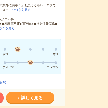
？意外に簡単！」と思うくらい、スグで
、皆さ…
つづきを見る
 英語力不要
！■履歴書不要■面談確約■社会保険完備■
づきを見る
女性
男性
テキパキ
コツコツ
業部
詳しく見る