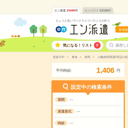
エン派遣
15490
件
エンバイト
22168
件
ちょうど良いワークライフバランスが叶う
東海版
気になる！リスト
0
保存し
派遣TOP
東海
静岡
八幡(静岡県)駅周辺の
,
1
4
0
6
平均時給:
円
設定中の検索条件
期間
---
派遣形式
---
時給
---