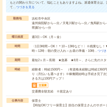
もとの関わり方について、悩むこともありますよね。派遣保育士は、
て…
つづきを見る
勤務地
浜松市中央区
遠州病院駅から---分／天竜川駅から---分／曳馬駅から-
県)駅から---分
曜日頻度
週3日～OK（月～金）
時間
〈1日3時間～OK！＊10～13時など！〉※残業なし！
時～12時：朝の受け入れ～お昼の準備・10時…
つづき
期間
最短2ヶ月～長期 ★急募 ★8月～、さらに先のスタ
時給
経験者：時給1500円～ （有資格未経験は時給136
り（月払いも選べます）※稼働開始時は手続き完了次
きる方は100円アップ！
交通費
交通費全額支給 ※規定あり
仕事内容
保育士
【時短OK!フリー保育士】担任の保育士さんのサポ