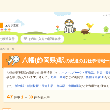
ヘル
エリア変更
た希望条件
お気に入りの派遣会社
派遣の仕事一覧
八幡(静岡県)駅
の派遣のお仕事情報一
八幡(静岡県)駅の派遣のお仕事情報です。
オフィスワーク・事務系
、
営業・販
事を取り揃えています。さらに、
短期
・
単発
などの期間や、
職種未経験OK
な
また、
浜松駅
・
新浜松駅
・
天竜川駅
・
高塚駅
・
豊田町駅
など近隣駅のお仕事も
47
1
30
件中
～
件を表示中