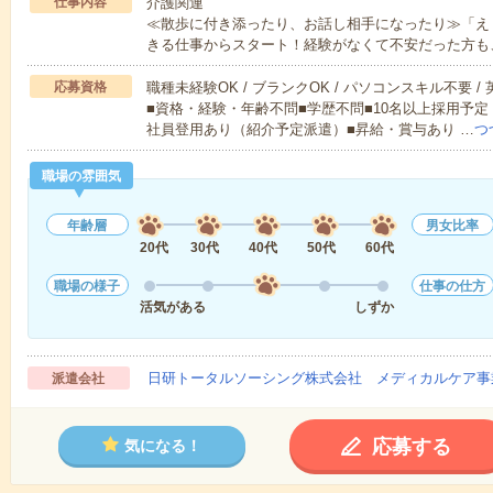
仕事内容
介護関連
≪散歩に付き添ったり、お話し相手になったり≫「え
きる仕事からスタート！経験がなくて不安だった方も
応募資格
職種未経験OK / ブランクOK / パソコンスキル不要 /
■資格・経験・年齢不問■学歴不問■10名以上採用予定
社員登用あり（紹介予定派遣）■昇給・賞与あり …
つ
職場の雰囲気
年齢層
男女比率
20代
30代
40代
50代
60代
職場の様子
仕事の仕方
活気がある
しずか
日研トータルソーシング株式会社 メディカルケア事
派遣会社
応募する
気になる！