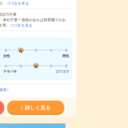
そ…
つづきを見る
 英語力不要
・来社不要＊資格があれば保育園でのお
士専…
つづきを見る
女性
男性
テキパキ
コツコツ
保育）
詳しく見る