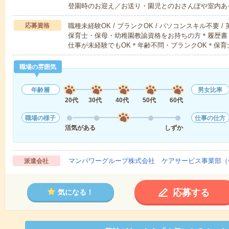
登園時のお迎え／お送り・園児とのおさんぽや室内あ
応募資格
職種未経験OK / ブランクOK / パソコンスキル不要 /
保育士・保母・幼稚園教諭資格をお持ちの方＊履歴書
仕事が未経験でもOK＊年齢不問・ブランクOK＊保育
職場の雰囲気
年齢層
男女比率
20代
30代
40代
50代
60代
職場の様子
仕事の仕方
活気がある
しずか
マンパワーグループ株式会社 ケアサービス事業部（
派遣会社
応募する
気になる！