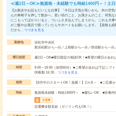
≪週2日～OK≫無資格・未経験でも時給1400円～！土
【お散歩やお話もだいじな仕事】「今日は天気が良いから、外の空気
んの車椅子を押して散歩へ。若い頃のこと、お孫さんのこと、何気な
にこもってばかりいると、ついふさぎ込んでしまうから。これも大事
がご飯やお風呂で困っていたらサポートをお願いします。【資格も経
だから…
つづきを見る
勤務地
浜松市中央区
新浜松駅から---分／上島駅から---分／助信駅から---分
曜日頻度
週2日～OK■曜日固定の相談OK！■希望の曜日があ
時間
9:00～18:00（休憩60分）■ご希望があれば下記シフトもOK
00夜勤 16:30…
つづきを見る
期間
【8月中のスタートOK！急募！】2カ月～ ■ご応募
時給
無資格未経験：時給1400円～ ■週払いOK ■扶養内O
交通費
交通費全額支給（ガソリン代もOK！）