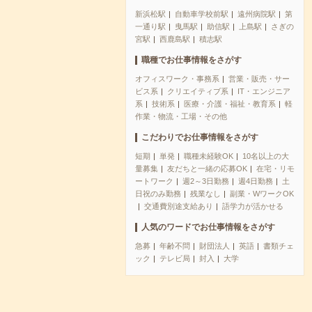
新浜松駅
自動車学校前駅
遠州病院駅
第
一通り駅
曳馬駅
助信駅
上島駅
さぎの
宮駅
西鹿島駅
積志駅
職種でお仕事情報をさがす
オフィスワーク・事務系
営業・販売・サー
ビス系
クリエイティブ系
IT・エンジニア
系
技術系
医療・介護・福祉・教育系
軽
作業・物流・工場・その他
こだわりでお仕事情報をさがす
短期
単発
職種未経験OK
10名以上の大
量募集
友だちと一緒の応募OK
在宅・リモ
ートワーク
週2～3日勤務
週4日勤務
土
日祝のみ勤務
残業なし
副業・WワークOK
交通費別途支給あり
語学力が活かせる
人気のワードでお仕事情報をさがす
急募
年齢不問
財団法人
英語
書類チェ
ック
テレビ局
封入
大学