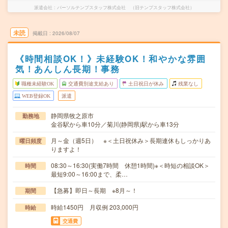
派遣会社
パーソルテンプスタッフ株式会社 （旧テンプスタッフ株式会社）
未読
掲載日
2026/08/07
《時間相談OK！》未経験OK！和やかな雰囲
気！あんしん長期！事務
職種未経験OK
交通費別途支給あり
土日祝日が休み
残業なし
WEB登録OK
派遣
静岡県牧之原市
勤務地
金谷駅から車10分／菊川(静岡県)駅から車13分
月～金（週5日） ※＜土日祝休み＞長期連休もしっかりあ
曜日頻度
りますよ！
08:30～16:30(実働7時間 休憩1時間)※＜時短の相談OK＞
時間
最短9:00～16:00まで、柔…
【急募】即日～長期 ※8月～！
期間
時給1450円 月収例 203,000円
時給
交通費