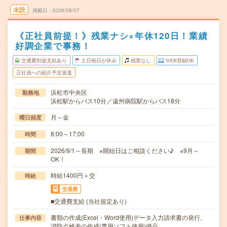
未読
掲載日
2026/08/07
《正社員前提！》残業ナシ×年休120日！業績
好調企業で事務！
交通費別途支給あり
土日祝日が休み
残業なし
WEB登録OK
正社員への紹介予定派遣
浜松市中央区
勤務地
浜松駅からバス10分／遠州病院駅からバス18分
月～金
曜日頻度
8:00～17:00
時間
2026/9/1～長期 ※開始日はご相談ください♪ ※9月～
期間
OK！
時給1400円＋交
時給
交通費
■交通費支給 (当社規定あり)
書類の作成(Excel・Word使用)データ入力請求書の発行、
仕事内容
消防点検表の作成(専用ソフト使用)備品…