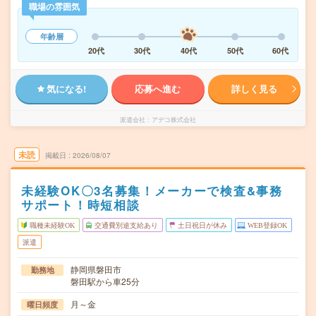
職場の雰囲気
年齢層
20代
30代
40代
50代
60代
気になる!
応募へ進む
詳しく見る
派遣会社
アデコ株式会社
未読
掲載日
2026/08/07
未経験OK〇3名募集！メーカーで検査&事務
サポート！時短相談
職種未経験OK
交通費別途支給あり
土日祝日が休み
WEB登録OK
派遣
静岡県磐田市
勤務地
磐田駅から車25分
月～金
曜日頻度