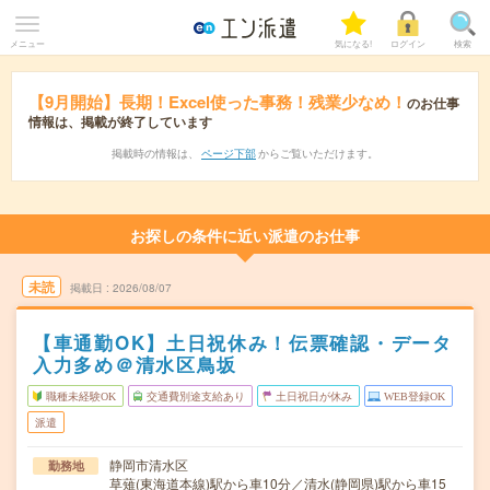
メニュー
気になる!
ログイン
検索
【9月開始】長期！Excel使った事務！残業少なめ！
のお仕事
情報は、掲載が終了しています
掲載時の情報は、
ページ下部
からご覧いただけます。
お探しの条件に近い派遣のお仕事
未読
掲載日
2026/08/07
【車通勤OK】土日祝休み！伝票確認・データ
入力多め＠清水区鳥坂
職種未経験OK
交通費別途支給あり
土日祝日が休み
WEB登録OK
派遣
静岡市清水区
勤務地
草薙(東海道本線)駅から車10分／清水(静岡県)駅から車15