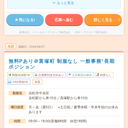
もっと見る
気になる!
応募へ進む
詳しく見る
派遣会社
パーソルテンプスタッフ株式会社 （旧テンプスタッフ株式会社）
未読
掲載日
2026/08/07
無料Pあり＠富塚町 制服なし 一般事務*長期
ポジション
職種未経験OK
交通費別途支給あり
土日祝日が休み
残業なし
WEB登録OK
派遣
浜松市中央区
勤務地
浜松駅から車15分／高塚駅から車10分
月～金（週5日） ※土日祝／夏季休暇・年末年始のお休み
曜日頻度
あります
09:00～18:00(実働8時間 休憩1時間)
時間