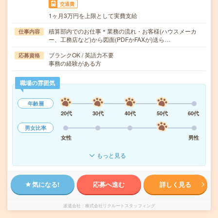
交通費
1ヶ月3万円を上限として実費支給
積算部内でのお仕事＊業務の流れ・お客様(ハウスメーカ
仕事内容
ー、工務店など)から図面(PDFかFAXが)送ら…
ブランクOK / 英語力不要
応募資格
事務の経験がある方
職場の雰囲気
年齢層
20代
30代
40代
50代
60代
男女比率
女性
男性
もっと見る
気になる!
応募へ進む
詳しく見る
派遣会社
株式会社リクルートスタッフィング