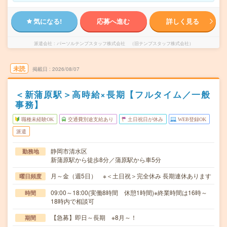
気になる!
応募へ進む
詳しく見る
派遣会社
パーソルテンプスタッフ株式会社 （旧テンプスタッフ株式会社）
未読
掲載日
2026/08/07
＜新蒲原駅＞高時給×長期【フルタイム／一般
事務】
職種未経験OK
交通費別途支給あり
土日祝日が休み
WEB登録OK
派遣
静岡市清水区
勤務地
新蒲原駅から徒歩8分／蒲原駅から車5分
月～金（週5日） ※＜土日祝＞完全休み 長期連休あります
曜日頻度
09:00～18:00(実働8時間 休憩1時間)※終業時間は16時～
時間
18時内で相談可
【急募】即日～長期 ※8月～！
期間