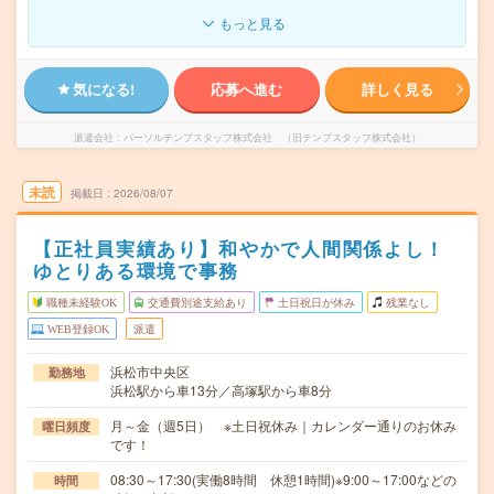
もっと見る
気になる!
応募へ進む
詳しく見る
派遣会社
パーソルテンプスタッフ株式会社 （旧テンプスタッフ株式会社）
未読
掲載日
2026/08/07
【正社員実績あり】和やかで人間関係よし！
ゆとりある環境で事務
職種未経験OK
交通費別途支給あり
土日祝日が休み
残業なし
WEB登録OK
派遣
浜松市中央区
勤務地
浜松駅から車13分／高塚駅から車8分
月～金（週5日） ※土日祝休み｜カレンダー通りのお休み
曜日頻度
です！
08:30～17:30(実働8時間 休憩1時間)※9:00～17:00などの
時間