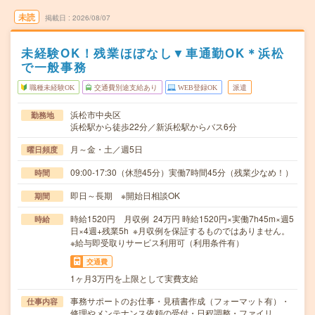
未読
掲載日
2026/08/07
未経験OK！残業ほぼなし▼車通勤OK＊浜松
で一般事務
職種未経験OK
交通費別途支給あり
WEB登録OK
派遣
浜松市中央区
勤務地
浜松駅から徒歩22分／新浜松駅からバス6分
月～金・土／週5日
曜日頻度
09:00-17:30（休憩45分）実働7時間45分（残業少なめ！）
時間
即日～長期 ※開始日相談OK
期間
時給1520円 月収例 24万円 時給1520円×実働7h45m×週5
時給
日×4週+残業5h ※月収例を保証するものではありません。
※給与即受取りサービス利用可（利用条件有）
交通費
1ヶ月3万円を上限として実費支給
事務サポートのお仕事・見積書作成（フォーマット有）・
仕事内容
修理やメンテナンス依頼の受付・日程調整・ファイリ…