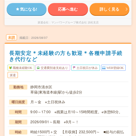
気になる!
応募へ進む
詳しく見る
派遣会社
マンパワーグループ株式会社 浜松支店
未読
掲載日
2026/08/07
長期安定＊未経験の方も歓迎＊各種申請手続
き代行など
職種未経験OK
交通費別途支給あり
土日祝日が休み
WEB登録OK
派遣
静岡市清水区
勤務地
草薙(東海道本線)駅から徒歩2分
月～金 ※土日祝休み
曜日頻度
9:00～17:00 ※残業は月10～15時間程度。※休憩60分。
時間
2026/09/01～長期 ※9月～！
期間
時給1500円＋交 【月収例】232,500円～ ■給与の前払
時給