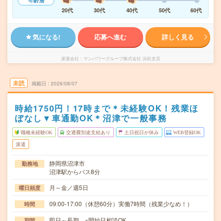
年齢層
20代
30代
40代
50代
60代
気になる!
応募へ進む
詳しく見る
派遣会社
マンパワーグループ株式会社 浜松支店
未読
掲載日
2026/08/07
時給1750円！17時まで＊未経験OK！残業ほ
ぼなし▼車通勤OK＊沼津で一般事務
職種未経験OK
交通費別途支給あり
土日祝日が休み
WEB登録OK
派遣
静岡県沼津市
勤務地
沼津駅からバス8分
月～金／週5日
曜日頻度
09:00-17:00（休憩60分）実働7時間（残業少なめ！）
時間
即日～長期 ※開始日相談OK
期間