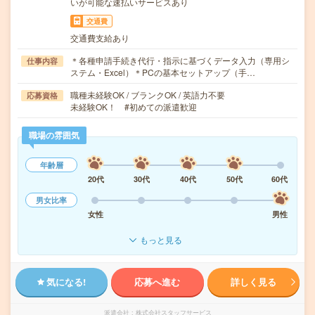
いが可能な速払いサービスあり
交通費
交通費支給あり
＊各種申請手続き代行・指示に基づくデータ入力（専用シ
仕事内容
ステム・Excel）＊PCの基本セットアップ（手…
職種未経験OK / ブランクOK / 英語力不要
応募資格
未経験OK！ #初めての派遣歓迎
職場の雰囲気
年齢層
20代
30代
40代
50代
60代
男女比率
女性
男性
もっと見る
気になる!
応募へ進む
詳しく見る
派遣会社
株式会社スタッフサービス