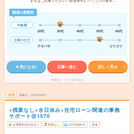
まずはご応募ください／歓迎条件】パソコンの基本…
職場の雰囲気
年齢層
20代
30代
40代
50代
60代
仕事の仕方
テキパキ
コツコツ
気になる!
応募へ進む
詳しく見る
派遣会社
アデコ株式会社
未読
掲載日
2026/08/07
<残業なし×水日休み>住宅ローン関連の事務
サポート@1570
交通費別途支給あり
残業なし
WEB登録OK
派遣