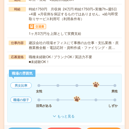
時給1750円 月収例 24万円 時給1750円×実働7h×週5日
時給
×4週 ※月収例を保証するものではありません。※給与即受
取りサービス利用可（利用条件有）
交通費
1ヶ月3万円を上限として実費支給
建設会社の現場オフィスにて事務のお仕事・支払業務・庶
仕事内容
務業務全般・電話応対・資料作成・ファイリング・庶…
職種未経験OK / ブランクOK / 英語力不要
応募資格
■未経験OK！
職場の雰囲気
男女比率
女性
男性
職場の様子
活気がある
しずか
もっと見る