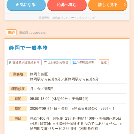
気になる!
応募へ進む
詳しく見る
派遣会社
株式会社リクルートスタッフィング
未読
掲載日
2026/08/07
静岡で一般事務
交通費別途支給あり
土日祝日が休み
WEB登録OK
派遣
静岡市葵区
勤務地
静岡駅から徒歩3分／新静岡駅から徒歩5分
月～金／週5日
曜日頻度
09:00-18:00（休憩60分）実働8時間
時間
2026年09月14日～長期 ※開始日相談OK ※9月～！
期間
時給1400円 月収例 23万円 時給1400円×実働8h×週5日
時給
×4週+残業5h ※月収例を保証するものではありません。※
給与即受取りサービス利用可（利用条件有）