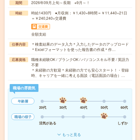
2026年09月上旬～長期 ※9月～！
期間
時給1430円 ●月収例：￥1,430×8時間＝￥11,440×21日
時給
＝￥240,240+交通費
交通費
全額支給
＊検査結果のデータ入力＊入力したデータのアップロード
仕事内容
＊Excelフォーマットを使った報告書の作成＊作…
職種未経験OK / ブランクOK / パソコンスキル不要 / 英語力
応募資格
不要
＊未経験の方歓迎＊未経験の方でも安心スタート！・登録
時、キャリアを一緒に考える面談（電話面談の場合）…
職場の雰囲気
年齢層
20代
30代
40代
50代
60代
職場の様子
活気がある
しずか
もっと見る