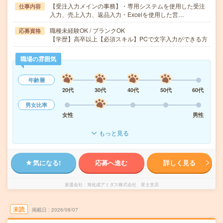
【受注入力メインの事務】・専用システムを使用した受注
仕事内容
入力、売上入力、返品入力・Excelを使用した営…
職種未経験OK / ブランクOK
応募資格
【学歴】高卒以上【必須スキル】PCで文字入力ができる方
職場の雰囲気
年齢層
20代
30代
40代
50代
60代
男女比率
女性
男性
もっと見る
気になる!
応募へ進む
詳しく見る
派遣会社
旭化成アミダス株式会社 富士支店
未読
掲載日
2026/08/07