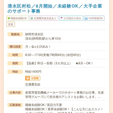
清水区村松／8月開始／未経験OK／大手企業
のサポート事務
職種未経験OK
交通費別途支給あり
土日祝日が休み
WEB登録OK
派遣
静岡市清水区
勤務地
清水(静岡県)駅から車10分
月～金※土日休み！
曜日頻度
8:30～17:00(実働:7時間45分) (休憩45分)
時間
【急募】即日～長期（3カ月以上） ★8月～OK！
期間
時給1400円
時給
交通費
交通費支給
産業用電気機械メーカーでのサポート事務のお仕事。生産
仕事内容
管理グループにて担当者のアシストをお願いします。…
職種未経験OK / 英語力不要
応募資格
職種未経験OK！業界未経験OK！【こんな方におススメ！