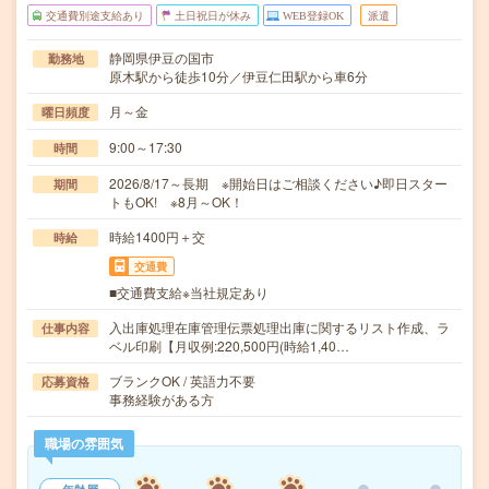
交通費別途支給あり
土日祝日が休み
WEB登録OK
派遣
静岡県伊豆の国市
勤務地
原木駅から徒歩10分／伊豆仁田駅から車6分
月～金
曜日頻度
9:00～17:30
時間
2026/8/17～長期 ※開始日はご相談ください♪即日スター
期間
トもOK! ※8月～OK！
時給1400円＋交
時給
交通費
■交通費支給※当社規定あり
入出庫処理在庫管理伝票処理出庫に関するリスト作成、ラ
仕事内容
ベル印刷【月収例:220,500円(時給1,40…
ブランクOK / 英語力不要
応募資格
事務経験がある方
職場の雰囲気