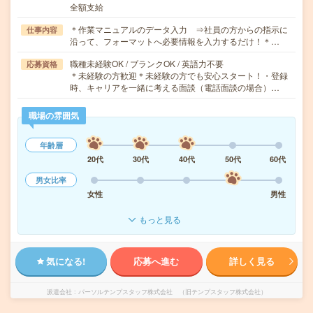
全額支給
＊作業マニュアルのデータ入力 ⇒社員の方からの指示に
仕事内容
沿って、フォーマットへ必要情報を入力するだけ！＊…
職種未経験OK / ブランクOK / 英語力不要
応募資格
＊未経験の方歓迎＊未経験の方でも安心スタート！・登録
時、キャリアを一緒に考える面談（電話面談の場合）…
職場の雰囲気
年齢層
20代
30代
40代
50代
60代
男女比率
女性
男性
もっと見る
気になる!
応募へ進む
詳しく見る
派遣会社
パーソルテンプスタッフ株式会社 （旧テンプスタッフ株式会社）