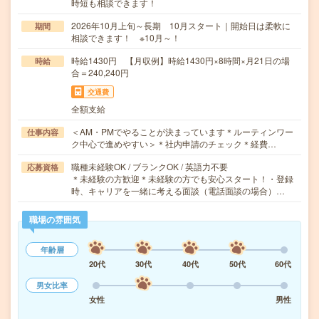
時短も相談できます！
2026年10月上旬～長期 10月スタート｜開始日は柔軟に
期間
相談できます！ ※10月～！
時給1430円 【月収例】時給1430円×8時間×月21日の場
時給
合＝240,240円
交通費
全額支給
＜AM・PMでやることが決まっています＊ルーティンワー
仕事内容
ク中心で進めやすい＞＊社内申請のチェック＊経費…
職種未経験OK / ブランクOK / 英語力不要
応募資格
＊未経験の方歓迎＊未経験の方でも安心スタート！・登録
時、キャリアを一緒に考える面談（電話面談の場合）…
職場の雰囲気
年齢層
20代
30代
40代
50代
60代
男女比率
女性
男性