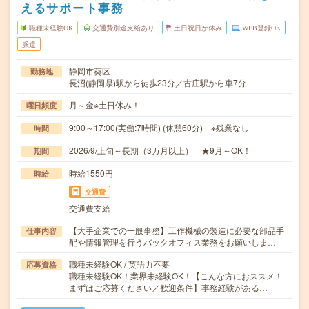
えるサポート事務
職種未経験OK
交通費別途支給あり
土日祝日が休み
WEB登録OK
派遣
静岡市葵区
勤務地
長沼(静岡県)駅から徒歩23分／古庄駅から車7分
月～金※土日休み！
曜日頻度
9:00～17:00(実働:7時間) (休憩60分) ※残業なし
時間
2026/9/上旬～長期（3カ月以上） ★9月～OK！
期間
時給1550円
時給
交通費
交通費支給
【大手企業での一般事務】工作機械の製造に必要な部品手
仕事内容
配や情報管理を行うバックオフィス業務をお願いしま…
職種未経験OK / 英語力不要
応募資格
職種未経験OK！業界未経験OK！【こんな方におススメ！
まずはご応募ください／歓迎条件】事務経験がある…