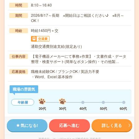
8:10～16:40
時間
2026/8/17～長期 ※開始日はご相談ください♪ ※8月～
期間
OK！
時給1450円＋交
時給
交通費
通勤交通費別途支給(規定あり)
【電子機器メーカーにて事務+作業】・文書作成・データ
仕事内容
整理・検査サポート(簡単なボタン操作)・その他製…
職種未経験OK / ブランクOK / 英語力不要
応募資格
・Word、Excel:基本操作
職場の雰囲気
年齢層
20代
30代
40代
50代
60代
気になる!
応募へ進む
詳しく見る
派遣会社
マンパワーグループ株式会社 浜松支店