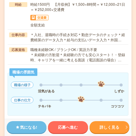
時給1500円 【月収例】￥1,500×8時間＝￥12,000×21日
時給
＝￥252,000+交通費
交通費
全額支給
＊入社、退職時の手続き対応＊勤怠データのチェック＊経
仕事内容
費精算のデータ入力＊給与の支払いデータ入力＊外国…
職種未経験OK / ブランクOK / 英語力不要
応募資格
＊未経験の方歓迎＊未経験の方でも安心スタート！・登録
時、キャリアを一緒に考える面談（電話面談の場合）…
職場の雰囲気
職場の様子
活気がある
しずか
仕事の仕方
テキパキ
コツコツ
気になる!
応募へ進む
詳しく見る