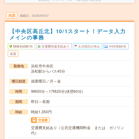
未読
掲載日
2026/08/07
【中央区高丘北】10/1スタート！データ入力
メインの事務
職種未経験OK
交通費別途支給あり
土日祝日が休み
WEB登録OK
派遣
浜松市中央区
勤務地
浜松駅からバス45分
就業曜日／月～金
曜日頻度
9時00分～17時20分(休憩60分)
時間
即日～長期
期間
時給1,350円
時給
交通費
交通費支給あり（公共交通機関料金 または ガソリン
代）