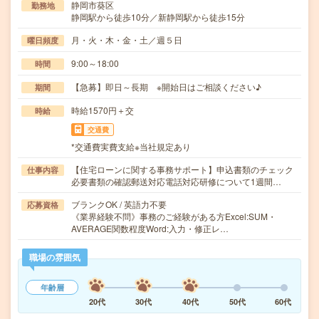
静岡市葵区
勤務地
静岡駅から徒歩10分／新静岡駅から徒歩15分
月・火・木・金・土／週５日
曜日頻度
9:00～18:00
時間
【急募】即日～長期 ※開始日はご相談ください♪
期間
時給1570円＋交
時給
交通費
*交通費実費支給※当社規定あり
【住宅ローンに関する事務サポート】申込書類のチェック
仕事内容
必要書類の確認郵送対応電話対応研修について1週間…
ブランクOK / 英語力不要
応募資格
《業界経験不問》事務のご経験がある方Excel:SUM・
AVERAGE関数程度Word:入力・修正レ…
職場の雰囲気
年齢層
20代
30代
40代
50代
60代