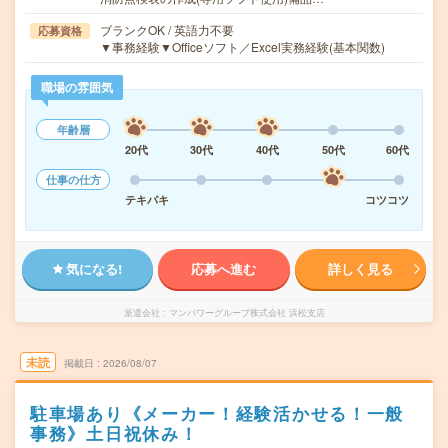
ブランクOK / 英語力不要
応募資格
▼事務経験▼Officeソフト／Excel実務経験(基本関数)
職場の雰囲気
年齢層
20代
30代
40代
50代
60代
仕事の仕方
テキパキ
コツコツ
気になる!
応募へ進む
詳しく見る
派遣会社
マンパワーグループ株式会社 浜松支店
未読
掲載日
2026/08/07
駐車場あり《メーカー！経験活かせる！一般
事務》土日祝休み！