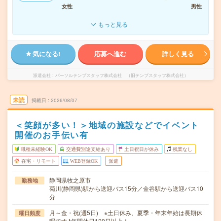
女性
男性
もっと見る
気になる!
応募へ進む
詳しく見る
派遣会社
パーソルテンプスタッフ株式会社 （旧テンプスタッフ株式会社）
未読
掲載日
2026/08/07
＜笑顔が多い！＞地域の施設などでイベント
開催のお手伝い有
職種未経験OK
交通費別途支給あり
土日祝日が休み
残業なし
在宅・リモート
WEB登録OK
派遣
静岡県牧之原市
勤務地
菊川(静岡県)駅から送迎バス15分／金谷駅から送迎バス10
分
月～金・祝(週5日) ※土日休み、夏季・年末年始は長期休
曜日頻度
暇です♪年間休日120日以上！