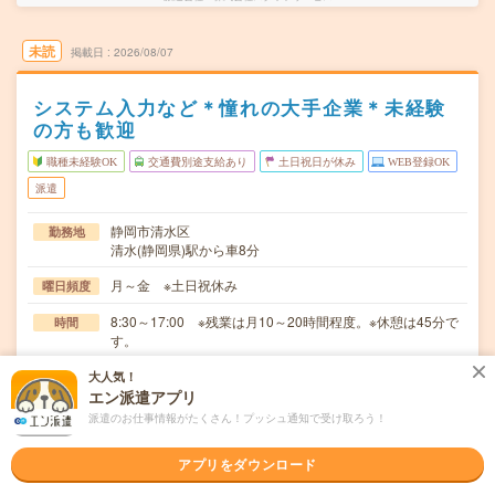
未読
掲載日
2026/08/07
システム入力など＊憧れの大手企業＊未経験
の方も歓迎
職種未経験OK
交通費別途支給あり
土日祝日が休み
WEB登録OK
派遣
静岡市清水区
勤務地
清水(静岡県)駅から車8分
月～金 ※土日祝休み
曜日頻度
8:30～17:00 ※残業は月10～20時間程度。※休憩は45分で
時間
す。
2026/08/17～長期 ※8月～！
期間
大人気！
エン派遣アプリ
時給1400円＋交 【月収例】248,500円～ ■給与の前払
時給
派遣のお仕事情報がたくさん！プッシュ通知で受け取ろう！
いが可能な速払いサービスあり
交通費
アプリをダウンロード
交通費支給あり