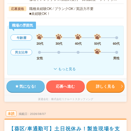
職種未経験OK / ブランクOK / 英語力不要
応募資格
■未経験OK！
職場の雰囲気
年齢層
20代
30代
40代
50代
60代
男女比率
女性
男性
もっと見る
気になる!
応募へ進む
詳しく見る
派遣会社
株式会社リクルートスタッフィング
未読
掲載日
2026/08/07
【葵区/車通勤可】土日祝休み！製造現場を支