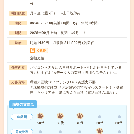
分
月～金（週5日） ※土日祝休み
曜日頻度
08:30～17:00(実働7時間30分 休憩1時間)
時間
2026年09月上旬～長期 ※9月～！
期間
時給1430円 月収例 214,500円+残業代
時給
交通費
全額支給
パソコン入力多めの事務サポート○同じお仕事をしている
仕事内容
方もいますよ↑○データ入力業務（専用システム）〇…
職種未経験OK / ブランクOK / 英語力不要
応募資格
＊未経験の方歓迎＊未経験の方でも安心スタート！・登録
時、キャリアを一緒に考える面談（電話面談の場合）…
職場の雰囲気
年齢層
20代
30代
40代
50代
60代
男女比率