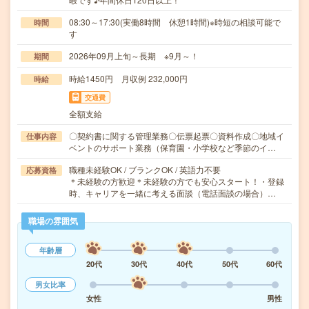
08:30～17:30(実働8時間 休憩1時間)※時短の相談可能で
時間
す
2026年09月上旬～長期 ※9月～！
期間
時給1450円 月収例 232,000円
時給
交通費
全額支給
〇契約書に関する管理業務〇伝票起票〇資料作成〇地域イ
仕事内容
ベントのサポート業務（保育園・小学校など季節のイ…
職種未経験OK / ブランクOK / 英語力不要
応募資格
＊未経験の方歓迎＊未経験の方でも安心スタート！・登録
時、キャリアを一緒に考える面談（電話面談の場合）…
職場の雰囲気
年齢層
20代
30代
40代
50代
60代
男女比率
女性
男性