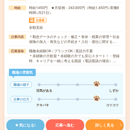
時給1450円 ★月収例：243,600円（時給1,450円×実働8
時給
時間×月21日）
交通費
全額支給
＊勤怠データのチェック・修正＊有休・残業の管理＊社会
仕事内容
保険の加入・喪失などの手続き＊入社・退社に関する…
職種未経験OK / ブランクOK / 英語力不要
応募資格
＊未経験の方歓迎＊未経験の方でも安心スタート！・登録
時、キャリアを一緒に考える面談（電話面談の場合）…
職場の雰囲気
職場の様子
活気がある
しずか
仕事の仕方
テキパキ
コツコツ
気になる!
応募へ進む
詳しく見る