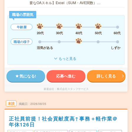
要なOAスキル】Excel（SUM・AVE関数）…
職場の雰囲気
年齢層
20代
30代
40代
50代
60代
職場の様子
活気がある
しずか
もっと見る
気になる!
応募へ進む
詳しく見る
派遣会社
株式会社スタッフサービス
未読
掲載日
2026/08/05
正社員前提！社会貢献度高↑事務＋軽作業＠
年休126日