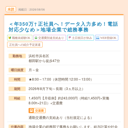
未読
掲載日
2026/08/06
＜年350万↑正社員へ！データ入力多め！電話
対応少なめ＞地場企業で総務事務
職種未経験OK
交通費別途支給あり
土日祝日が休み
WEB登録OK
正社員への紹介予定派遣
浜松市浜名区
勤務地
都田駅から徒歩47分
月～金
曜日頻度
★8:00～17:00（休憩時間 12:00～13:00）
時間
2026年8月下旬～長期（3ヵ月以上）
期間
1,450円【月収例】約243,000円（時給1,450円×実働
時給
8.00h×21日）+交通費
交通費
通勤交通費の支給あり（当社規定による）
地場企業の総務部で事務をお願いします。給与計算や社会
仕事内容