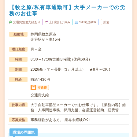
【牧之原/私有車通勤可】大手メーカーでの労
務のお仕事
交通費別途支給あり
土日祝日が休み
WEB登録OK
派遣
静岡県牧之原市
勤務地
金谷駅から車15分
月～金
曜日頻度
8:30～17:30(実働:8時間) (休憩60分)
時間
2026/8/下旬～長期（3カ月以上） ★8月～OK！
期間
時給1430円
時給
交通費
交通費支給
大手自動車部品メーカーでのお仕事です。【業務内容】総
仕事内容
務・人事関連事務、採用支援、会議運営補助、経費管…
事務経験がある方。 業界未経験OK！
応募資格
職場の雰囲気