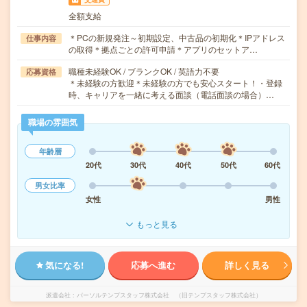
全額支給
＊PCの新規発注～初期設定、中古品の初期化＊IPアドレス
仕事内容
の取得＊拠点ごとの許可申請＊アプリのセットア…
職種未経験OK / ブランクOK / 英語力不要
応募資格
＊未経験の方歓迎＊未経験の方でも安心スタート！・登録
時、キャリアを一緒に考える面談（電話面談の場合）…
職場の雰囲気
年齢層
20代
30代
40代
50代
60代
男女比率
女性
男性
もっと見る
気になる!
応募へ進む
詳しく見る
派遣会社
パーソルテンプスタッフ株式会社 （旧テンプスタッフ株式会社）