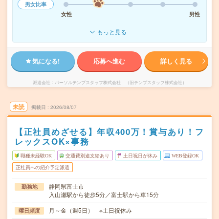
男女比率
女性
男性
もっと見る
気になる!
応募へ進む
詳しく見る
派遣会社
パーソルテンプスタッフ株式会社 （旧テンプスタッフ株式会社）
未読
掲載日
2026/08/07
【正社員めざせる】年収400万！賞与あり！フ
レックスOK×事務
職種未経験OK
交通費別途支給あり
土日祝日が休み
WEB登録OK
正社員への紹介予定派遣
静岡県富士市
勤務地
入山瀬駅から徒歩5分／富士駅から車15分
月～金（週5日） ※土日祝休み
曜日頻度