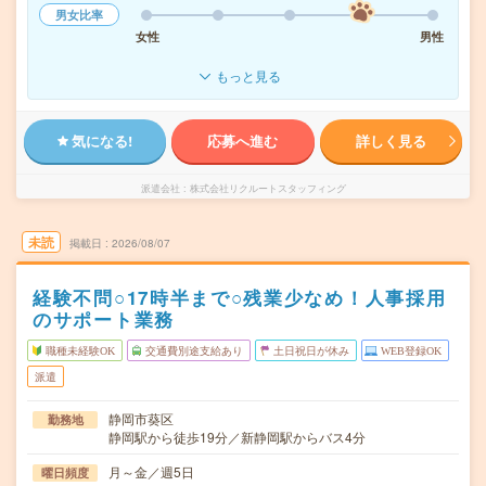
男女比率
女性
男性
もっと見る
気になる!
応募へ進む
詳しく見る
派遣会社
株式会社リクルートスタッフィング
未読
掲載日
2026/08/07
経験不問○17時半まで○残業少なめ！人事採用
のサポート業務
職種未経験OK
交通費別途支給あり
土日祝日が休み
WEB登録OK
派遣
静岡市葵区
勤務地
静岡駅から徒歩19分／新静岡駅からバス4分
月～金／週5日
曜日頻度