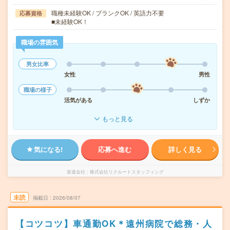
職種未経験OK / ブランクOK / 英語力不要
応募資格
■未経験OK！
職場の雰囲気
男女比率
女性
男性
職場の様子
活気がある
しずか
もっと見る
気になる!
応募へ進む
詳しく見る
派遣会社
株式会社リクルートスタッフィング
未読
掲載日
2026/08/07
【コツコツ】車通勤OK＊遠州病院で総務・人