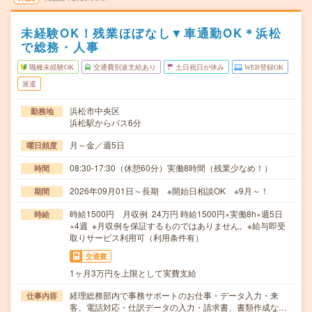
未経験OK！残業ほぼなし▼車通勤OK＊浜松
で総務・人事
職種未経験OK
交通費別途支給あり
土日祝日が休み
WEB登録OK
派遣
浜松市中央区
勤務地
浜松駅からバス6分
月～金／週5日
曜日頻度
08:30-17:30（休憩60分）実働8時間（残業少なめ！）
時間
2026年09月01日～長期 ※開始日相談OK ※9月～！
期間
時給1500円 月収例 24万円 時給1500円×実働8h×週5日
時給
×4週 ※月収例を保証するものではありません。※給与即受
取りサービス利用可（利用条件有）
交通費
1ヶ月3万円を上限として実費支給
経理総務部内で事務サポートのお仕事・データ入力・来
仕事内容
客、電話対応・仕訳データの入力・請求書、書類作成な…