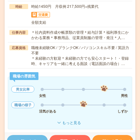
時給1450円 月収例 217,500円+残業代
時給
交通費
全額支給
＊社内資料作成や帳票類の管理＊給与計算＊福利厚生にか
仕事内容
かわる業務＊事務用品、従業員制服の管理・発注＊人…
職種未経験OK / ブランクOK / パソコンスキル不要 / 英語力
応募資格
不要
＊未経験の方歓迎＊未経験の方でも安心スタート！・登録
時、キャリアを一緒に考える面談（電話面談の場合）…
職場の雰囲気
男女比率
女性
男性
職場の様子
活気がある
しずか
もっと見る