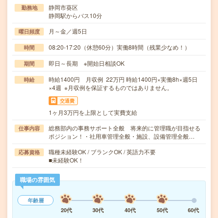
静岡市葵区
勤務地
静岡駅からバス10分
月～金／週5日
曜日頻度
08:20-17:20（休憩60分）実働8時間（残業少なめ！）
時間
即日～長期 ※開始日相談OK
期間
時給1400円 月収例 22万円 時給1400円×実働8h×週5日
時給
×4週 ※月収例を保証するものではありません。
交通費
1ヶ月3万円を上限として実費支給
総務部内の事務サポート全般 将来的に管理職が目指せる
仕事内容
ポジション！・社用車管理全般・施設、設備管理全般…
職種未経験OK / ブランクOK / 英語力不要
応募資格
■未経験OK！
職場の雰囲気
年齢層
20代
30代
40代
50代
60代