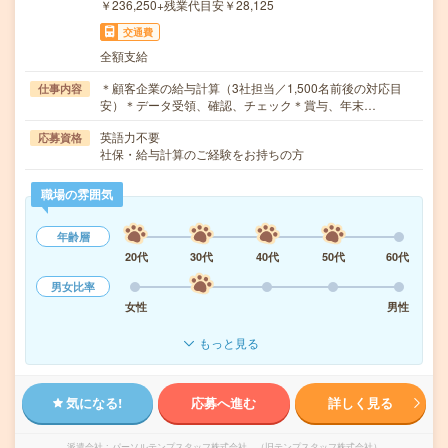
￥236,250+残業代目安￥28,125
交通費
全額支給
＊顧客企業の給与計算（3社担当／1,500名前後の対応目
仕事内容
安）＊データ受領、確認、チェック＊賞与、年末…
英語力不要
応募資格
社保・給与計算のご経験をお持ちの方
職場の雰囲気
年齢層
20代
30代
40代
50代
60代
男女比率
女性
男性
もっと見る
気になる!
応募へ進む
詳しく見る
派遣会社
パーソルテンプスタッフ株式会社 （旧テンプスタッフ株式会社）