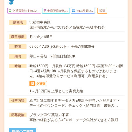
事
交通費別途支給あり
土日祝日が休み
WEB登録OK
派遣
浜松市中央区
勤務地
遠州病院駅からバス13分／高塚駅から徒歩43分
月～金／週5日
曜日頻度
09:00-17:30（休憩60分）実働7時間30分
時間
即日～長期 ※開始日相談OK
期間
時給1500円 月収例 24万円 時給1500円×実働7h30m×週5
時給
日×4週+残業10h ※月収例を保証するものではありませ
ん。※給与即受取りサービス利用可（利用条件有）
交通費
1ヶ月3万円を上限として実費支給
給与計算に関するデータ入力&集計を担当いただきます・
仕事内容
データのダウンロード、チェック・給与計算・書類の…
ブランクOK / 英語力不要
応募資格
事務の経験がある方※Excel：データ集計ができる方歓迎
職場の雰囲気