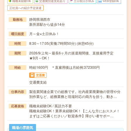
職種未経験OK
交通費別途支給あり
土日祝日が休み
WEB登録OK
正社員への紹介予定派遣
静岡県湖西市
勤務地
新所原駅から徒歩14分
月～金※土日休み！
曜日頻度
8:30～17:05(実働:7時間50分) (休憩45分)
時間
2026/9/上旬～最長6ヶ月の派遣期間後、直接雇用予定
期間
★9月～OK！
時給1600円 ＊直雇用後は月給例:372300円
時給
交通費
交通費支給
製造業関連企業での総務です。社内産業廃棄物の管理や分
仕事内容
別作業など、総務業務と現場対応の両方を担う、動き…
職種未経験OK / 英語力不要
応募資格
職種未経験OK！業界未経験OK！【こんな方におススメ！
まずはご応募ください／歓迎条件】障がい者サポー…
職場の雰囲気