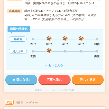
保険・労働保険手続きの総務と、経理の伝票入力がメ…
職種未経験OK / ブランクOK / 英語力不要
応募資格
●何らかの事務経験がある方●Excel（表の作成・四則演
算）・Word（既存資料の文字修正）の操作が…
職場の雰囲気
年齢層
20代
30代
40代
50代
60代
男女比率
女性
男性
もっと見る
気になる!
応募へ進む
詳しく見る
派遣会社
ヒューマンリソシア株式会社
未読
掲載日
2026/08/06