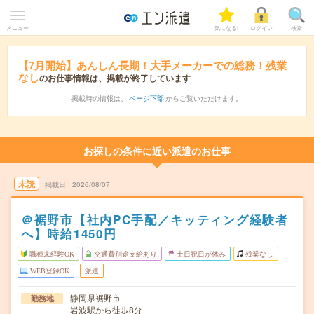
メニュー
気になる!
ログイン
検索
【7月開始】あんしん長期！大手メーカーでの総務！残業
なし
のお仕事情報は、掲載が終了しています
掲載時の情報は、
ページ下部
からご覧いただけます。
お探しの条件に近い派遣のお仕事
未読
掲載日
2026/08/07
＠裾野市【社内PC手配／キッティング経験者
へ】時給1450円
職種未経験OK
交通費別途支給あり
土日祝日が休み
残業なし
WEB登録OK
派遣
静岡県裾野市
勤務地
岩波駅から徒歩8分