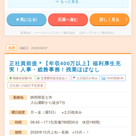
もっと見る
気になる!
応募へ進む
詳しく見る
派遣会社
パーソルテンプスタッフ株式会社 （旧テンプスタッフ株式会社）
未読
掲載日
2026/08/07
正社員前提＊【年収400万以上】福利厚生充
実！人事・総務事務！残業ほぼなし
職種未経験OK
交通費別途支給あり
土日祝日が休み
WEB登録OK
正社員への紹介予定派遣
静岡県富士市
勤務地
入山瀬駅から徒歩7分
月～金（週5日） ※土日祝休み
曜日頻度
08:45～17:15(実働7時間30分 休憩1時間)
時間
2026年10月上旬～長期 ※10月～！
期間