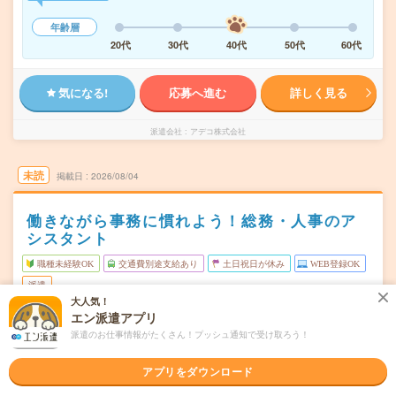
年齢層
20代
30代
40代
50代
60代
気になる!
応募へ進む
詳しく見る
派遣会社
アデコ株式会社
未読
掲載日
2026/08/04
働きながら事務に慣れよう！総務・人事のア
シスタント
職種未経験OK
交通費別途支給あり
土日祝日が休み
WEB登録OK
派遣
大人気！
エン派遣アプリ
静岡県富士市
勤務地
富士川駅から車12分／芝川駅から車8分
派遣のお仕事情報がたくさん！プッシュ通知で受け取ろう！
月～金（週5日） ※土日祝休み＋GW・夏季・年末年始の
曜日頻度
アプリをダウンロード
長期休暇あり！