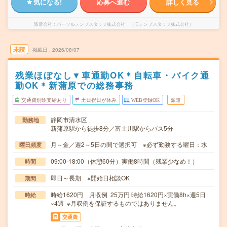
気になる!
応募へ進む
詳しく見る
派遣会社
パーソルテンプスタッフ株式会社 （旧テンプスタッフ株式会社）
未読
掲載日
2026/08/07
残業ほぼなし▼車通勤OK＊自転車・バイク通
勤OK＊新蒲原での総務事務
交通費別途支給あり
土日祝日が休み
WEB登録OK
派遣
静岡市清水区
勤務地
新蒲原駅から徒歩8分／富士川駅からバス5分
月～金／週2～5日の間で選択可 ※必ず勤務する曜日：水
曜日頻度
09:00-18:00（休憩60分）実働8時間（残業少なめ！）
時間
即日～長期 ※開始日相談OK
期間
時給1620円 月収例 25万円 時給1620円×実働8h×週5日
時給
×4週 ※月収例を保証するものではありません。
交通費