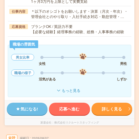
1ヶ月3万円を上限として実費支給
＊以下のオシゴトをお願いします・決算（月次・年次）・
仕事内容
管理会社とのやり取り・入社手続き対応・勤怠管理・…
ブランクOK / 英語力不要
応募資格
【必要な経験】経理事務の経験、総務・人事事務の経験
職場の雰囲気
男女比率
女性
男性
職場の様子
活気がある
しずか
もっと見る
気になる!
応募へ進む
詳しく見る
派遣会社
株式会社リクルートスタッフィング
未読
掲載日
2026/08/07