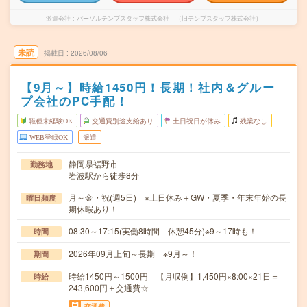
派遣会社
パーソルテンプスタッフ株式会社 （旧テンプスタッフ株式会社）
未読
掲載日
2026/08/06
【9月～】時給1450円！長期！社内＆グルー
プ会社のPC手配！
職種未経験OK
交通費別途支給あり
土日祝日が休み
残業なし
WEB登録OK
派遣
静岡県裾野市
勤務地
岩波駅から徒歩8分
月～金・祝(週5日) ※土日休み＋GW・夏季・年末年始の長
曜日頻度
期休暇あり！
08:30～17:15(実働8時間 休憩45分)※9～17時も！
時間
2026年09月上旬～長期 ※9月～！
期間
時給1450円～1500円 【月収例】1,450円×8:00×21日＝
時給
243,600円＋交通費☆
交通費