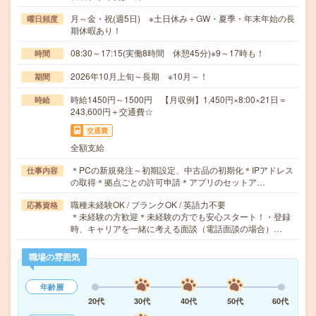
月～金・祝(週5日) ※土日休み＋GW・夏季・年末年始の長
曜日頻度
期休暇あり！
08:30～17:15(実働8時間 休憩45分)※9～17時も！
時間
2026年10月上旬～長期 ※10月～！
期間
時給1450円～1500円 【月収例】1,450円×8:00×21日＝
時給
243,600円＋交通費☆
交通費
全額支給
＊PCの新規発注～初期設定、中古品の初期化＊IPアドレス
仕事内容
の取得＊拠点ごとの許可申請＊アプリのセットア…
職種未経験OK / ブランクOK / 英語力不要
応募資格
＊未経験の方歓迎＊未経験の方でも安心スタート！・登録
時、キャリアを一緒に考える面談（電話面談の場合）…
職場の雰囲気
年齢層
20代
30代
40代
50代
60代