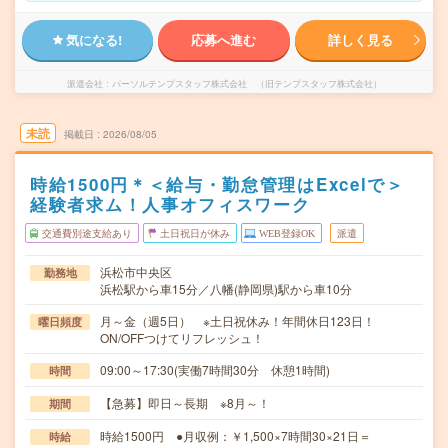
気になる!
応募へ進む
詳しく見る
派遣会社
パーソルテンプスタッフ株式会社 （旧テンプスタッフ株式会社）
未読
掲載日
2026/08/05
時給1500円＊＜給与・勤怠管理はExcelで＞
経験者求ム！人事オフィスワーク
交通費別途支給あり
土日祝日が休み
WEB登録OK
派遣
浜松市中央区
勤務地
浜松駅から車15分／八幡(静岡県)駅から車10分
月～金（週5日） ※土日祝休み！年間休日123日！
曜日頻度
ON/OFFつけてリフレッシュ！
09:00～17:30(実働7時間30分 休憩1時間)
時間
【急募】即日～長期 ※8月～！
期間
時給1500円 ●月収例：￥1,500×7時間30×21日＝
時給