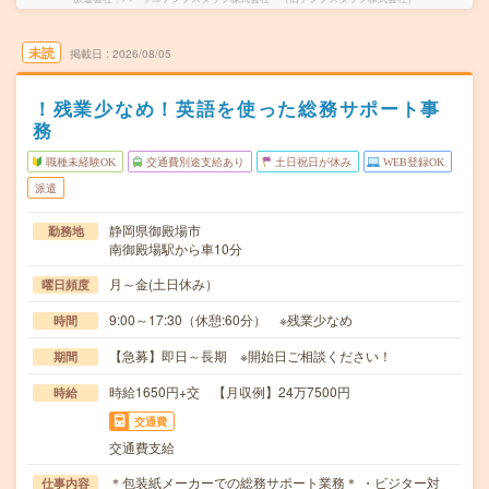
未読
掲載日
2026/08/05
！残業少なめ！英語を使った総務サポート事
務
職種未経験OK
交通費別途支給あり
土日祝日が休み
WEB登録OK
派遣
静岡県御殿場市
勤務地
南御殿場駅から車10分
月～金(土日休み）
曜日頻度
9:00～17:30（休憩:60分） ※残業少なめ
時間
【急募】即日～長期 ※開始日ご相談ください！
期間
時給1650円+交 【月収例】24万7500円
時給
交通費
交通費支給
＊包装紙メーカーでの総務サポート業務＊ ・ビジター対
仕事内容