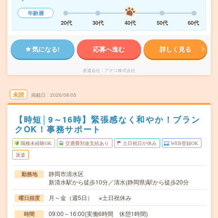
年齢層
20代
30代
40代
50代
60代
気になる!
応募へ進む
詳しく見る
派遣会社
アデコ株式会社
未読
掲載日
2026/08/05
【時短│9～16時】緊張感なく和やか！ブラン
クOK！事務サポート
職種未経験OK
交通費別途支給あり
土日祝日が休み
WEB登録OK
派遣
静岡市清水区
勤務地
新清水駅から徒歩10分／清水(静岡県)駅から徒歩20分
月～金（週5日） ※土日祝休み
曜日頻度
09:00～16:00(実働6時間 休憩1時間)
時間