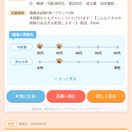
応・郵便・宅配便対応・電話対応・発注書、請求書処…
職種未経験OK / ブランクOK
応募資格
未経験からもチャレンジいただけます！【こんなスキルや
経験のある方を歓迎します！】 英語、Excel。…
職場の雰囲気
年齢層
20代
30代
40代
50代
60代
男女比率
女性
男性
もっと見る
気になる!
応募へ進む
詳しく見る
派遣会社
株式会社スタッフサービス・エンジニアリング
未読
掲載日
2026/08/05