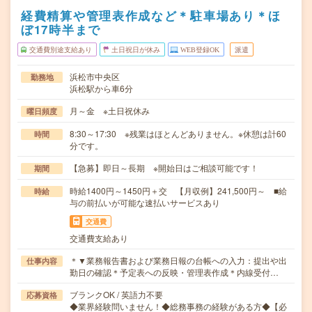
経費精算や管理表作成など＊駐車場あり＊ほ
ぼ17時半まで
交通費別途支給あり
土日祝日が休み
WEB登録OK
派遣
浜松市中央区
勤務地
浜松駅から車6分
月～金 ※土日祝休み
曜日頻度
8:30～17:30 ※残業はほとんどありません。※休憩は計60
時間
分です。
【急募】即日～長期 ※開始日はご相談可能です！
期間
時給1400円～1450円＋交 【月収例】241,500円～ ■給
時給
与の前払いが可能な速払いサービスあり
交通費
交通費支給あり
＊▼業務報告書および業務日報の台帳への入力：提出や出
仕事内容
勤日の確認＊予定表への反映・管理表作成＊内線受付…
ブランクOK / 英語力不要
応募資格
◆業界経験問いません！◆総務事務の経験がある方◆【必