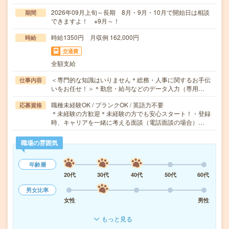
2026年09月上旬～長期 8月・9月・10月で開始日は相談
期間
できますよ！ ※9月～！
時給1350円 月収例 162,000円
時給
交通費
全額支給
＜専門的な知識はいりません＊総務・人事に関するお手伝
仕事内容
いをお任せ！＞＊勤怠・給与などのデータ入力（専用…
職種未経験OK / ブランクOK / 英語力不要
応募資格
＊未経験の方歓迎＊未経験の方でも安心スタート！・登録
時、キャリアを一緒に考える面談（電話面談の場合）…
職場の雰囲気
年齢層
20代
30代
40代
50代
60代
男女比率
女性
男性
もっと見る