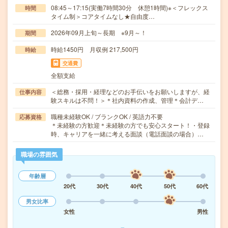
08:45～17:15(実働7時間30分 休憩1時間)※＜フレックス
時間
タイム制＞コアタイムなし★自由度…
2026年09月上旬～長期 ※9月～！
期間
時給1450円 月収例 217,500円
時給
交通費
全額支給
＜総務・採用・経理などのお手伝いをお願いしますが、経
仕事内容
験スキルは不問！＞＊社内資料の作成、管理＊会計デ…
職種未経験OK / ブランクOK / 英語力不要
応募資格
＊未経験の方歓迎＊未経験の方でも安心スタート！・登録
時、キャリアを一緒に考える面談（電話面談の場合）…
職場の雰囲気
年齢層
20代
30代
40代
50代
60代
男女比率
女性
男性