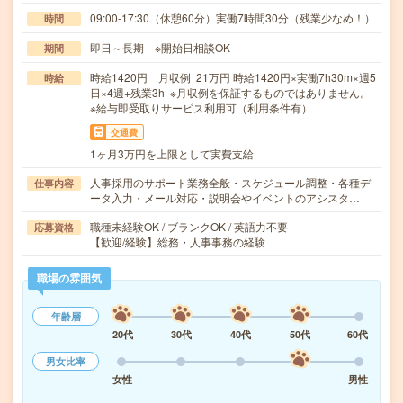
09:00-17:30（休憩60分）実働7時間30分（残業少なめ！）
時間
即日～長期 ※開始日相談OK
期間
時給1420円 月収例 21万円 時給1420円×実働7h30m×週5
時給
日×4週+残業3h ※月収例を保証するものではありません。
※給与即受取りサービス利用可（利用条件有）
交通費
1ヶ月3万円を上限として実費支給
人事採用のサポート業務全般・スケジュール調整・各種デ
仕事内容
ータ入力・メール対応・説明会やイベントのアシスタ…
職種未経験OK / ブランクOK / 英語力不要
応募資格
【歓迎/経験】総務・人事事務の経験
職場の雰囲気
年齢層
20代
30代
40代
50代
60代
男女比率
女性
男性