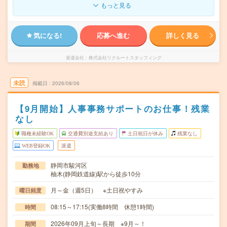
もっと見る
気になる!
応募へ進む
詳しく見る
派遣会社
株式会社リクルートスタッフィング
未読
掲載日
2026/08/06
【9月開始】人事事務サポートのお仕事！残業
なし
職種未経験OK
交通費別途支給あり
土日祝日が休み
残業なし
WEB登録OK
派遣
静岡市駿河区
勤務地
柚木(静岡鉄道線)駅から徒歩10分
月～金（週5日） ※土日祝やすみ
曜日頻度
08:15～17:15(実働8時間 休憩1時間)
時間
2026年09月上旬～長期 ※9月～！
期間