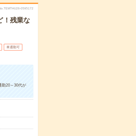
No.TEMTHU26-0595172
ど！残業な
車通勤可
勤20～30代が