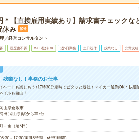
00円＊【直接雇用実績あり】請求書チェックな
祝休み
派遣
理／経営コンサルタント
要
履歴書不要
WEB登録OK
週5日勤務
土日祝休
残業なし
交費支給
！
】残業なし！事務のお仕事
イベートも楽しもう↑17時30分定時でピタッと退社！マイカー通勤OK＊快適通
ネイルも自由！
岡山県倉敷市
浦田(岡山県)駅から車7分
月～金（週5日）
08:30～17:30(実働8時間 休憩1時間)