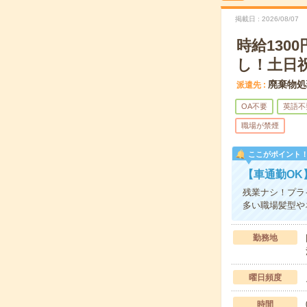
掲載日
2026/08/07
時給13
し！土日
廃棄物処
派遣先
OA不要
英語不
職場が禁煙
ここがポイント
【車通勤OK
残業ナシ！プラ
多い職場髪型や
勤務地
曜日頻度
時間