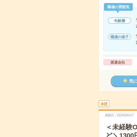
職場の雰囲気
年齢層
職場の様子
派遣会社
気
未読
掲載日
2026/08/07
＜未経験
ど＼1300