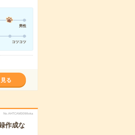
男性
コツコツ
く見る
No.AHTCAM3098oka
録作成な