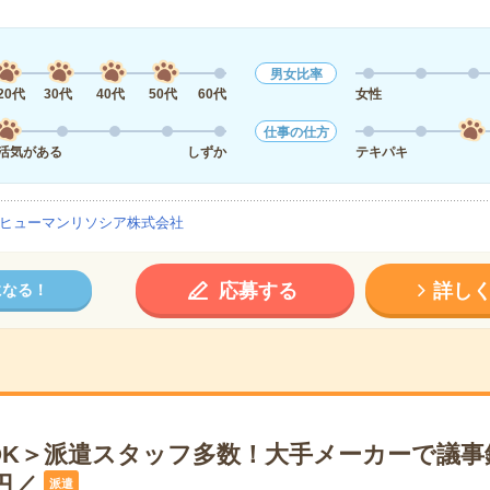
男女比率
20代
30代
40代
50代
60代
女性
仕事の仕方
活気がある
しずか
テキパキ
ヒューマンリソシア株式会社
応募する
詳し
になる！
OK＞派遣スタッフ多数！大手メーカーで議事
円／
派遣