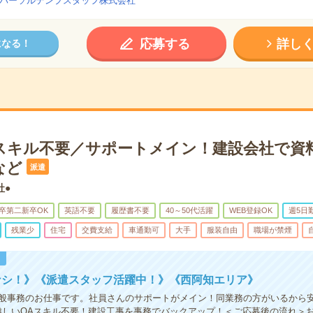
パーソルテンプスタッフ株式会社
応募する
詳し
になる！
スキル不要／サポートメイン！建設会社で資
など
派遣
社●
卒第二新卒OK
英語不要
履歴書不要
40～50代活躍
WEB登録OK
週5日
残業少
住宅
交費支給
車通勤可
大手
服装自由
職場が禁煙
！
ナシ！》《派遣スタッフ活躍中！》《西阿知エリア》
般事務のお仕事です。社員さんのサポートがメイン！同業務の方がいるから
難しいOAスキル不要！建設工事を事務でバックアップ！＜ご応募後の流れ＞