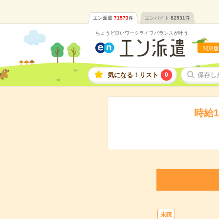
エン派遣
71573
件
エンバイト
82531
件
ちょうど良いワークライフバランスが叶う
関東版
気になる！リスト
0
保存し
時給
未読