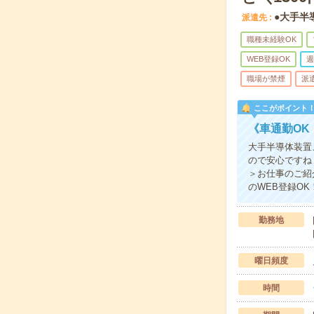
●大手半
派遣先
職種未経験OK
WEB登録OK
週
職場が禁煙
派
ここがポイント
《車通勤OK
大手半導体装置
ので安心ですね
＞お仕事のご紹
のWEB登録O
勤務地
曜日頻度
時間