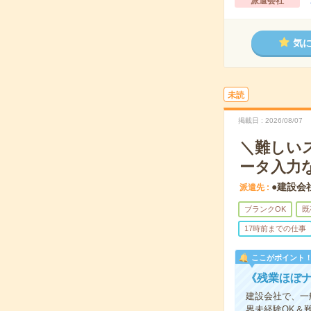
派遣会社
気
未読
掲載日
2026/08/07
＼難しい
ータ入力
●建設会
派遣先
ブランクOK
既
17時前までの仕事
ここがポイント
《残業ほぼ
建設会社で、一
界未経験OK＆