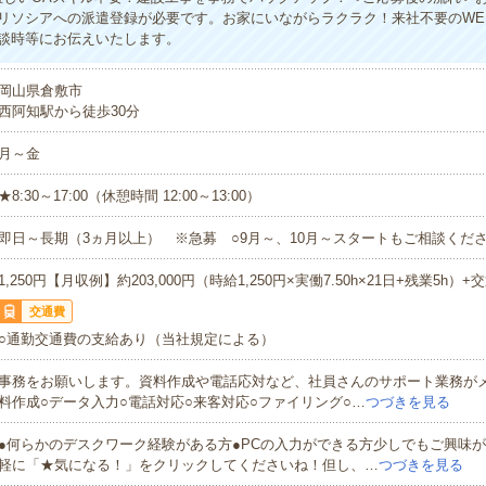
リソシアへの派遣登録が必要です。お家にいながらラクラク！来社不要のWE
談時等にお伝えいたします。
岡山県倉敷市
西阿知駅から徒歩30分
月～金
★8:30～17:00（休憩時間 12:00～13:00）
即日～長期（3ヵ月以上） ※急募 ○9月～、10月～スタートもご相談くださ
1,250円【月収例】約203,000円（時給1,250円×実働7.50h×21日+残業5h）+
交通費
○通勤交通費の支給あり（当社規定による）
事務をお願いします。資料作成や電話応対など、社員さんのサポート業務が
料作成○データ入力○電話対応○来客対応○ファイリング○…
つづきを見る
●何らかのデスクワーク経験がある方●PCの入力ができる方少しでもご興味
軽に「★気になる！」をクリックしてくださいね！但し、…
つづきを見る