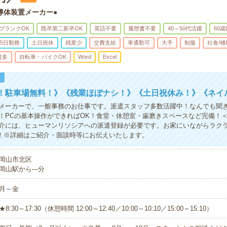
導体装置メーカー●
ブランクOK
既卒第二新卒OK
英語不要
履歴書不要
40～50代活躍
60
5日勤務
土日祝休
残業少
交費支給
車通勤可
大手
制服
社食/
遣多
自転車・バイクOK
Word
Excel
！
！駐車場無料！》《残業ほぼナシ！》《土日祝休み！》《ネイ
メーカーで、一般事務のお仕事です。派遣スタッフ多数活躍中！なんでも聞
！PCの基本操作ができればOK！食堂・休憩室・歯磨きスペースなど完備！
介には、ヒューマンリソシアへの派遣登録が必要です。お家にいながらラク
K！※詳細はご紹介・面談時等にお伝えいたします。
岡山市北区
岡山駅から---分
月～金
★8:30～17:30（休憩時間 12:00～12:40／10:00～10:10／15:00～15:10）