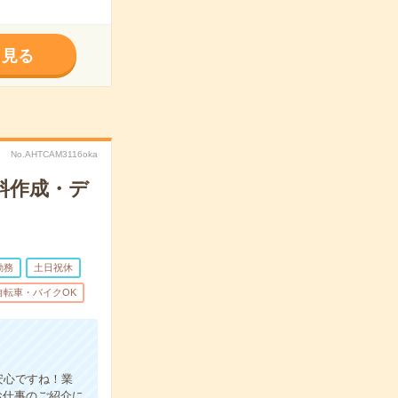
く見る
No.AHTCAM3116oka
料作成・デ
勤務
土日祝休
自転車・バイクOK
安心ですね！業
お仕事のご紹介に