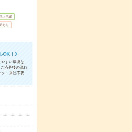
歳以上活躍
補助あり
ルOK！》
きやすい環境な
＜ご応募後の流れ
ラク！来社不要