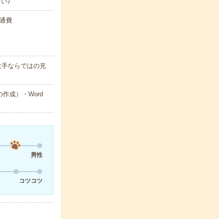
い♪
交通費
大手ならではの充
作成）・Word
男性
コツコツ