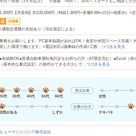
即日～長期（3ヵ月以上） ※急募 ○9月～、10月～スタートもご相談くださ
1,300円【月収例】約220,000円（時給1,300円×実働8.00h×21日+残業1h）+
交通費
○通勤交通費の支給あり（当社規定による）
事務をお願いします。PC基本知識があればOK！食堂や休憩スペース完備！
実した環境で働けます。○電話対応○議事録の作成○工数…
つづきを見る
●未経験OK●普通自動車運転免許証をお持ちの方（AT限定含む）●Excel（表の
（基本的な書式設定）の操作ができる方少しで…
つづきを見る
男女比率
20代
30代
40代
50代
60代
女性
仕事の仕方
活気がある
しずか
テキパキ
ヒューマンリソシア株式会社