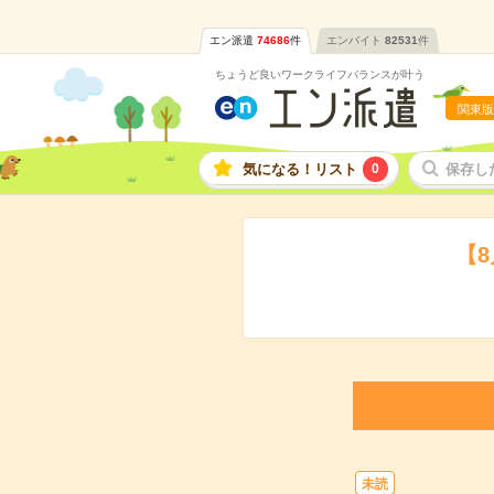
エン派遣
74686
件
エンバイト
82531
件
ちょうど良いワークライフバランスが叶う
関東版
気になる！リスト
0
保存し
【
未読