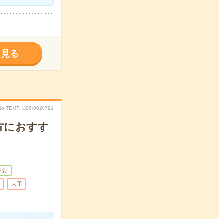
く見る
No.TEMTHU26-0620791
方におすす
不要
大手