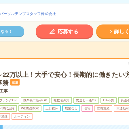
パーソルテンプスタッフ株式会社
応募する
詳し
になる！
万～22万以上！大手で安心！長期的に働きたい
事務
派遣
工事
ブランクOK
既卒第二新卒OK
複数名募集
友達と一緒OK
OA不要
英語
～50代活躍
WEB登録OK
土日祝休
残業なし
住宅
交費支給
車通勤可
が禁煙
ルーティン
！