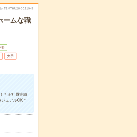
No.TEMTHU26-0621048
ホームな職
不要
大手
！＊正社員実績
ジュアルOK＊