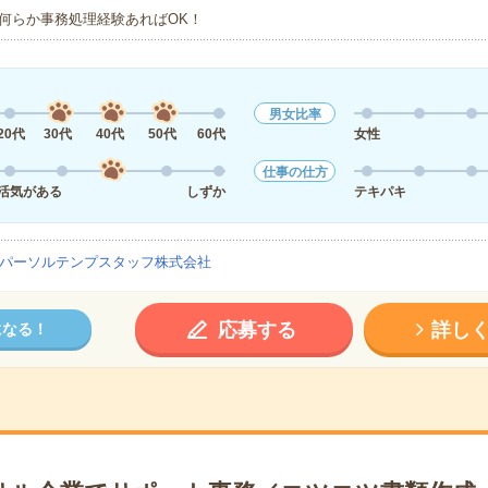
何らか事務処理経験あればOK！
男女比率
20代
30代
40代
50代
60代
女性
仕事の仕方
活気がある
しずか
テキパキ
パーソルテンプスタッフ株式会社
応募する
詳し
になる！