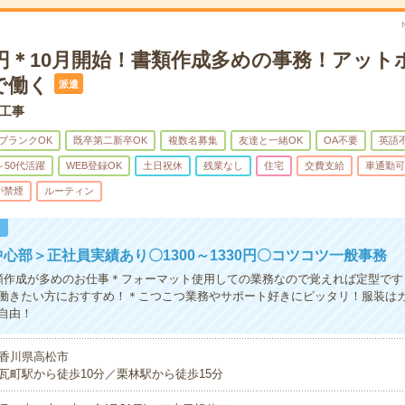
0円＊10月開始！書類作成多めの事務！アット
で働く
派遣
工事
ブランクOK
既卒第二新卒OK
複数名募集
友達と一緒OK
OA不要
英語
～50代活躍
WEB登録OK
土日祝休
残業なし
住宅
交費支給
車通勤可
が禁煙
ルーティン
！
中心部＞正社員実績あり〇1300～1330円〇コツコツ一般事務
類作成が多めのお仕事＊フォーマット使用しての業務なので覚えれば定型です
働きたい方におすすめ！＊こつこつ業務やサポート好きにピッタリ！服装はカ
自由！
香川県高松市
瓦町駅から徒歩10分／栗林駅から徒歩15分