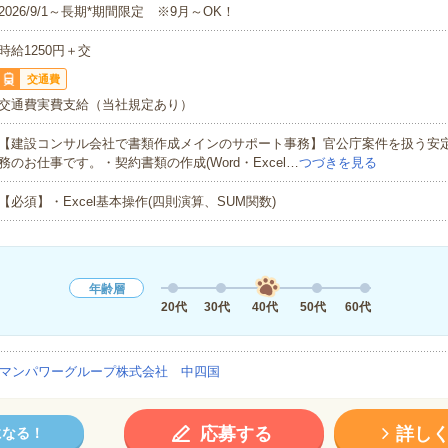
2026/9/1～長期*期間限定 ※9月～OK！
時給1250円＋交
交通費
交通費実費支給（当社規定あり）
【建設コンサル会社で書類作成メインのサポート事務】官公庁案件を扱う安
務のお仕事です。・契約書類の作成(Word・Excel…
つづきを見る
【必須】・Excel基本操作(四則演算、SUM関数)
年齢層
20代
30代
40代
50代
60代
マンパワーグループ株式会社 中四国
応募する
詳し
になる！