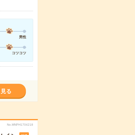
男性
コツコツ
く見る
No.MNPH1704218