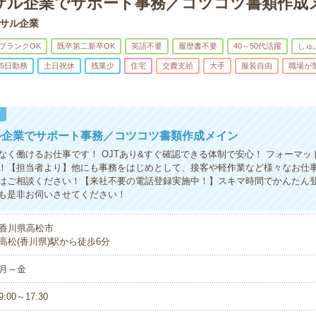
サル企業でサポート事務／コツコツ書類作成
サル企業
ブランクOK
既卒第二新卒OK
英語不要
履歴書不要
40～50代活躍
しゅ
5日勤務
土日祝休
残業少
住宅
交費支給
大手
服装自由
職場が
！
ル企業でサポート事務／コツコツ書類作成メイン
なく働けるお仕事です！ OJTあり&すぐ確認できる体制で安心！ フォーマッ
！【担当者より】他にも事務をはじめとして、接客や軽作業など様々なお仕
はご相談ください！【来社不要の電話登録実施中！】スキマ時間でかんたん
も是非お伺いさせてください！
香川県高松市
高松(香川県)駅から徒歩6分
月～金
9:00～17:30