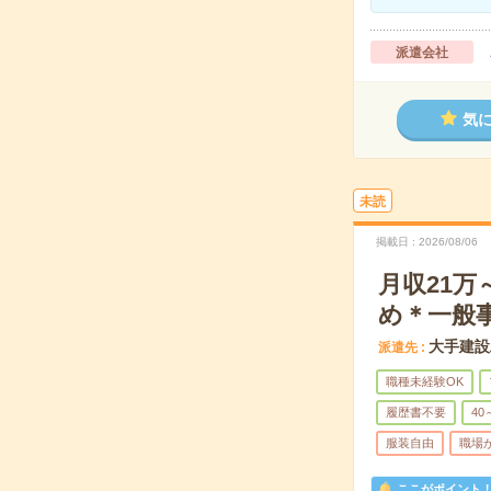
派遣会社
気
未読
掲載日
2026/08/06
月収21
め＊一般
大手建設
派遣先
職種未経験OK
履歴書不要
40
服装自由
職場
ここがポイント