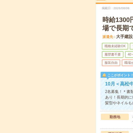
掲載日
2026/08/06
時給130
場で長期
大手建設
派遣先
職種未経験OK
履歴書不要
40
服装自由
職場
ここがポイント
10月＜高松
2名募集！＊書
あり！長期的に
髪型やネイルも
勤務地