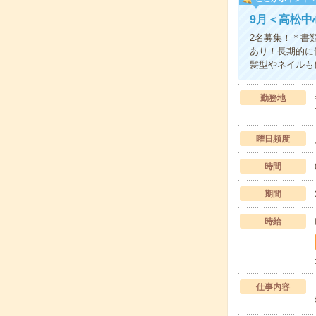
9月＜高松中
2名募集！＊書
あり！長期的に
髪型やネイルも
勤務地
曜日頻度
時間
期間
時給
仕事内容