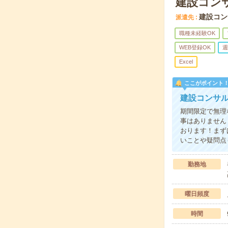
建設コン
建設コン
派遣先
職種未経験OK
WEB登録OK
週
Excel
ここがポイント
建設コンサ
期間限定で無理
事はありません
おります！まず
いことや疑問点
勤務地
曜日頻度
時間