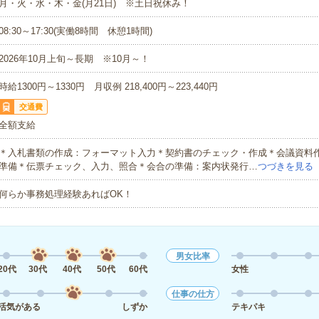
月・火・水・木・金(月21日) ※土日祝休み！
08:30～17:30(実働8時間 休憩1時間)
2026年10月上旬～長期 ※10月～！
時給1300円～1330円 月収例 218,400円～223,440円
交通費
全額支給
＊入札書類の作成：フォーマット入力＊契約書のチェック・作成＊会議資料
準備＊伝票チェック、入力、照合＊会合の準備：案内状発行…
つづきを見る
何らか事務処理経験あればOK！
男女比率
20代
30代
40代
50代
60代
女性
仕事の仕方
活気がある
しずか
テキパキ