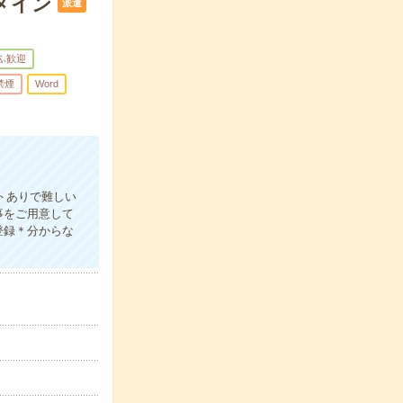
メイン
派遣
ふ歓迎
禁煙
Word
トありで難しい
事をご用意して
登録＊分からな