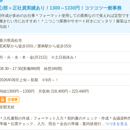
心部＞正社員実績あり！1300～1330円！コツコツ一般事務
類作成が多めのお仕事＊フォーマット使用しての業務なので覚えれば定型です
働きたい方におすすめ！＊こつこつ業務やサポート好きにピッタリ！服装はカ
自由！
香川県高松市
瓦町駅から徒歩10分／栗林駅から徒歩15分
月・火・水・木・金(月21日) ※土日祝休み！
08:30～17:30(実働8時間 休憩1時間)
2026年09月上旬～長期 ※9月～！
時給1300円～1330円 月収例 218,400円～223,440円
交通費
全額支給
＊入札書類の作成：フォーマット入力＊契約書のチェック・作成＊会議資料
準備＊伝票チェック、入力、照合＊会合の準備：案内状発行…
つづきを見る