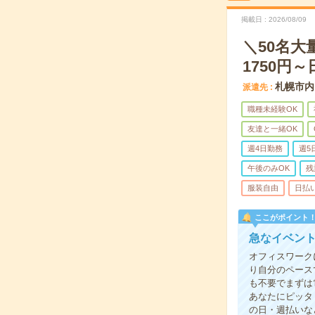
掲載日
2026/08/09
＼50名
1750円
札幌市内
派遣先
職種未経験OK
友達と一緒OK
週4日勤務
週5
午後のみOK
残
服装自由
日払
ここがポイント
急なイベント
オフィスワーク
り自分のペース
も不要でまずは
あなたにピッタ
の日・週払いな