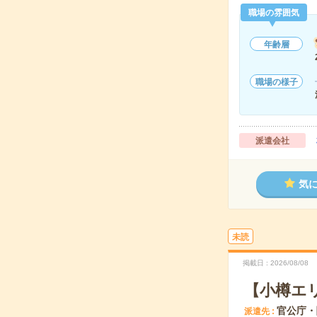
職場の雰囲気
年齢層
職場の様子
派遣会社
気
未読
掲載日
2026/08/08
【小樽エ
官公庁・
派遣先