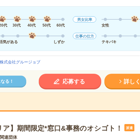
男女比率
20代
30代
40代
50代
60代
女性
仕事の仕方
活気がある
しずか
テキパキ
株式会社グルージョブ
応募する
詳し
になる！
リア】期間限定*窓口&事務のオシゴト！
派遣
関連団体