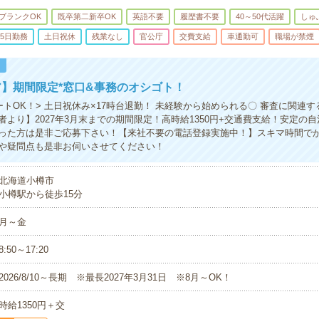
ブランクOK
既卒第二新卒OK
英語不要
履歴書不要
40～50代活躍
しゅ
5日勤務
土日祝休
残業なし
官公庁
交費支給
車通勤可
職場が禁煙
！
】期間限定*窓口&事務のオシゴト！
ートOK！> 土日祝休み×17時台退勤！ 未経験から始められる〇 審査に関連
者より】2027年3月末までの期間限定！高時給1350円+交通費支給！安定の
った方は是非ご応募下さい！【来社不要の電話登録実施中！】スキマ時間で
や疑問点も是非お伺いさせてください！
北海道小樽市
小樽駅から徒歩15分
月～金
8:50～17:20
2026/8/10～長期 ※最長2027年3月31日 ※8月～OK！
時給1350円＋交