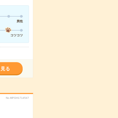
男性
コツコツ
く見る
No.MPGH1714547