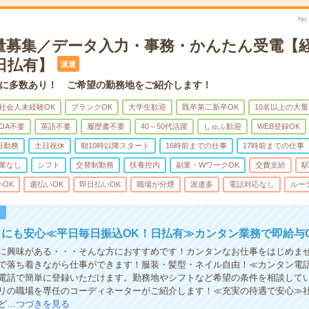
No
大量募集／データ入力・事務・かんたん受電【
～日払有】
派遣
に多数あり！ ご希望の勤務地をご紹介します！
社会人未経験OK
ブランクOK
大学生歓迎
既卒第二新卒OK
10名以上の大
OA不要
英語不要
履歴書不要
40～50代活躍
しゅふ歓迎
WEB登録OK
日勤務
土日祝休
朝10時以降スタート
16時前までの仕事
17時前までの仕事
業なし
シフト
交替制勤務
扶養控内
副業・WワークOK
交費支給
駅
いOK
週払いOK
即日払いOK
職場が分煙
派遣多
電話対応なし
ルー
！
にも安心≪平日毎日振込OK！日払有≫カンタン業務で即給与G
に興味がある・・・そんな方におすすめです！カンタンなお仕事をはじめま
で落ち着きながら仕事ができます！服装・髪型・ネイル自由！≪カンタン電
電話で簡単に登録いただけます。勤務地やシフトなど希望の条件を相談して
リの職場を専任のコーディネーターがご紹介します！≪充実の待遇で安心≫
ど…
つづきを見る