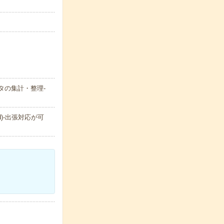
タの集計・整理-
d)-出張対応が可