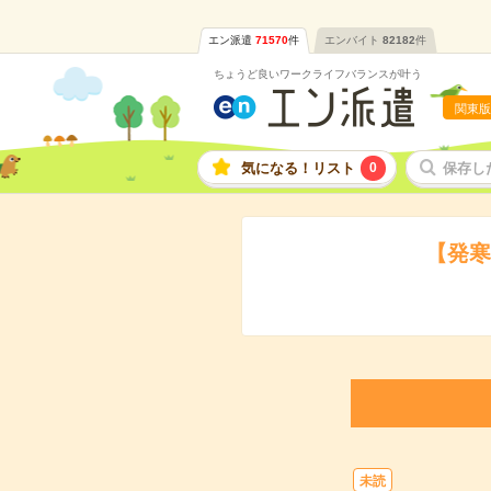
エン派遣
71570
件
エンバイト
82182
件
ちょうど良いワークライフバランスが叶う
関東版
気になる！リスト
0
保存し
【発寒
未読