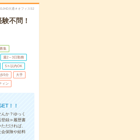
.GJHD大通＃オフィスS2
経験不問！
量募集
週2～3日勤務
5ｈ以内OK
歩5分
大手
ティン
ET！！
せんか？ゆっく
話登録≫履歴書
いただければ、
社会保険や給料