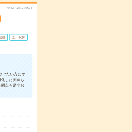
No.MPGH1720524
勤務
土日祝休
つけたい方にオ
員化した実績も
疑問点も是非お