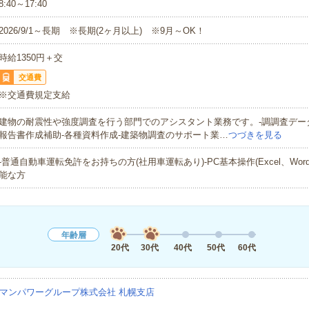
8:40～17:40
2026/9/1～長期 ※長期(2ヶ月以上) ※9月～OK！
時給1350円＋交
交通費
※交通費規定支給
建物の耐震性や強度調査を行う部門でのアシスタント業務です。-調調査デー
報告書作成補助-各種資料作成-建築物調査のサポート業…
つづきを見る
-普通自動車運転免許をお持ちの方(社用車運転あり)-PC基本操作(Excel、Wor
能な方
年齢層
20代
30代
40代
50代
60代
マンパワーグループ株式会社 札幌支店