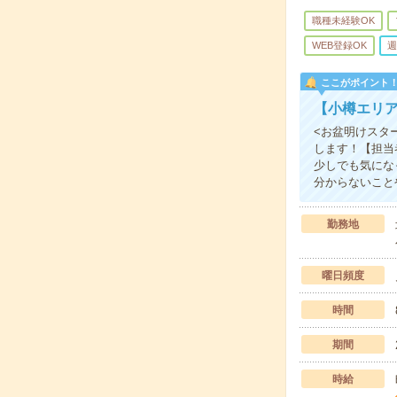
職種未経験OK
WEB登録OK
週
ここがポイント
【小樽エリア
<お盆明けスタ
します！【担当
少しでも気にな
分からないこと
勤務地
曜日頻度
時間
期間
時給