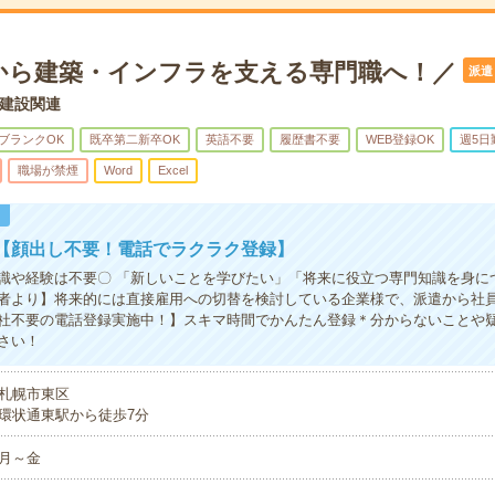
から建築・インフラを支える専門職へ！／
派遣
建設関連
ブランクOK
既卒第二新卒OK
英語不要
履歴書不要
WEB登録OK
週5日
職場が禁煙
Word
Excel
！
【顔出し不要！電話でラクラク登録】
識や経験は不要〇 「新しいことを学びたい」「将来に役立つ専門知識を身に
者より】将来的には直接雇用への切替を検討している企業様で、派遣から社
社不要の電話登録実施中！】スキマ時間でかんたん登録＊分からないことや
さい！
札幌市東区
環状通東駅から徒歩7分
月～金