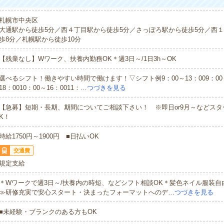
札幌市中央区
大通駅から徒歩5分／西４丁目駅から徒歩5分／さっぽろ駅から徒歩5分／西
歩8分／札幌駅から徒歩10分
【残業なし】Wワーク、扶養内勤務OK＊週3日～/1日3h～OK
選べるシフト！働きやすい時間で働けます！▽シフト例9：00～13：009：00～1
18：0010：00～16：0011：…
つづきを見る
【急募】短期・長期、期間についてご相談下さい！ ※即日or9月～などスタ
K！
時給1750円～1900円 ■日払いOK
交通費
規定支給
＊Wワークで週3日～/扶養内の時短、などシフト相談OK＊髪色ネイル服装自
≫研修充実で安心スタート・決まったフォーマットへのデ…
つづきを見る
■未経験・ブランクのある方もOK