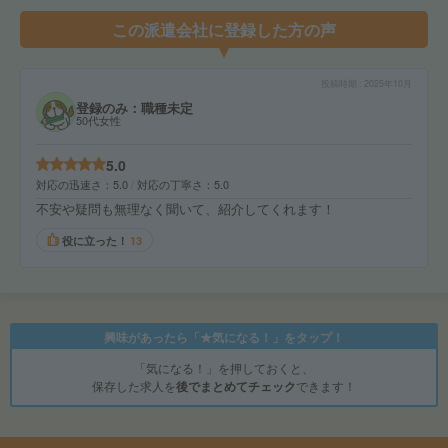
この派遣会社に登録した方の声
投稿時期
2025年10月
登録のみ：職種未定
50代女性
5.0
対応の迅速さ
5.0
対応の丁寧さ
5.0
不安や疑問も無理なく聞いて、紹介してくれます！
役に立った！
13
興味があったら「★気になる！」をタップ！
「気になる！」を押しておくと、
保存した求人を
後でまとめてチェック
できます！