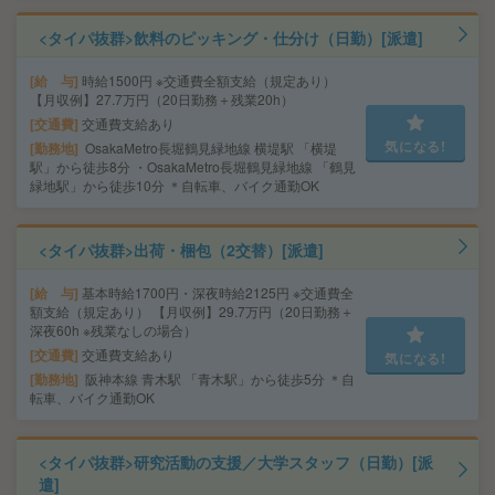
<タイパ抜群>飲料のピッキング・仕分け（日勤）[派遣]
給 与
時給1500円 ※交通費全額支給（規定あり）
【月収例】27.7万円（20日勤務＋残業20h）
交通費
交通費支給あり
気になる!
勤務地
OsakaMetro長堀鶴見緑地線 横堤駅 「横堤
駅」から徒歩8分 ・OsakaMetro長堀鶴見緑地線 「鶴見
緑地駅」から徒歩10分 ＊自転車、バイク通勤OK
<タイパ抜群>出荷・梱包（2交替）[派遣]
給 与
基本時給1700円・深夜時給2125円 ※交通費全
額支給（規定あり） 【月収例】29.7万円（20日勤務＋
深夜60h ※残業なしの場合）
交通費
交通費支給あり
気になる!
勤務地
阪神本線 青木駅 「青木駅」から徒歩5分 ＊自
転車、バイク通勤OK
<タイパ抜群>研究活動の支援／大学スタッフ（日勤）[派
遣]