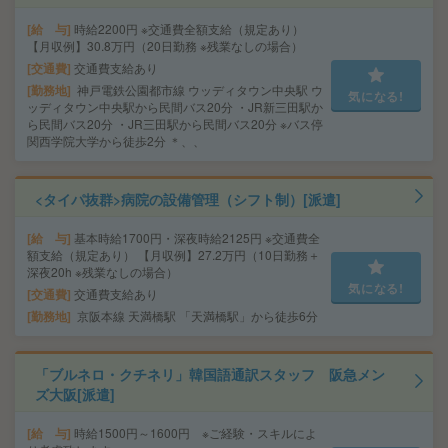
給 与
時給2200円 ※交通費全額支給（規定あり）
【月収例】30.8万円（20日勤務 ※残業なしの場合）
交通費
交通費支給あり
勤務地
神戸電鉄公園都市線 ウッディタウン中央駅 ウ
気になる!
ッディタウン中央駅から民間バス20分 ・JR新三田駅か
ら民間バス20分 ・JR三田駅から民間バス20分 ※バス停
関西学院大学から徒歩2分 ＊、、
<タイパ抜群>病院の設備管理（シフト制）[派遣]
給 与
基本時給1700円・深夜時給2125円 ※交通費全
額支給（規定あり） 【月収例】27.2万円（10日勤務＋
深夜20h ※残業なしの場合）
気になる!
交通費
交通費支給あり
勤務地
京阪本線 天満橋駅 「天満橋駅」から徒歩6分
「ブルネロ・クチネリ」韓国語通訳スタッフ 阪急メン
ズ大阪[派遣]
給 与
時給1500円～1600円 ※ご経験・スキルによ