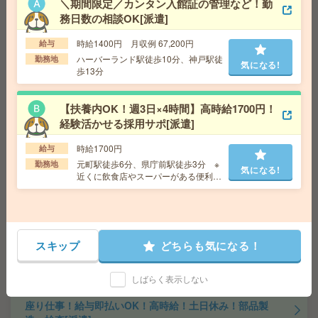
＼期間限定／カンタン入館証の管理など！勤
給与の前払いが可能な速払いサービスあり
務日数の相談OK[派遣]
交通費
交通費支給あり
気になる!
勤務地
京都府京都市伏見区 京阪本線 藤森駅徒歩10
時給1400円 月収例 67,200円
給与
分
ハーバーランド駅徒歩10分、神戸駅徒
勤務地
気になる!
歩13分
座り仕事！給与即払いOK！高時給！データ入力、品質検
査[派遣]
【扶養内OK！週3日×4時間】高時給1700円！
経験活かせる採用サポ[派遣]
給 与
時給1500円
時給1700円
交通費
交通費支給有り
給与
気になる!
元町駅徒歩6分、県庁前駅徒歩3分 ※
勤務地
南公園駅～徒歩7分 ※送迎有り
勤務地
気になる!
近くに飲食店やスーパーがある便利な
エリア
給与即払いOK！高時給！日勤のお仕事！検査業務[派遣]
給 与
時給1350円
スキップ
どちらも気になる！
交通費
交通費支給有り
気になる!
勤務地
西神中央駅～車10分 ※送迎有り
しばらく表示しない
座り仕事！給与即払いOK！高時給！土日休み！部品製