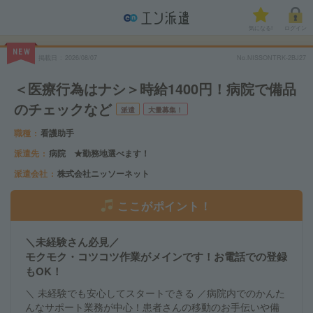
気になる!
ログイン
NEW
掲載日
2026/08/07
No.NISSONTRK-2BJ27
＜医療行為はナシ＞時給1400円！病院で備品
のチェックなど
派遣
大量募集！
職種
看護助手
派遣先
病院 ★勤務地選べます！
派遣会社
株式会社ニッソーネット
ここがポイント！
＼未経験さん必見／
モクモク・コツコツ作業がメインです！お電話での登録
もOK！
＼ 未経験でも安心してスタートできる ／病院内でのかんた
んなサポート業務が中心！患者さんの移動のお手伝いや備