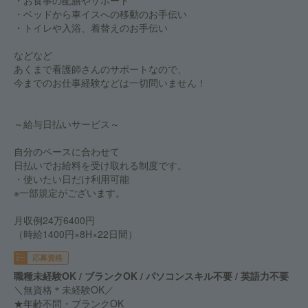
・お食事の配膳やサポート
・ベッドから車イスへの移動のお手伝い
・トイレや入浴、着替えのお手伝い
などなど
あくまで看護師さんのサポートなので、
今までのお仕事経験などは一切問いません！
～給与日払いサービス～
自分のペースに合わせて
日払いでお給料を受け取れる制度です。
・使いたい日だけ利用可能
※一部規定がございます。
月収例24万6400円
（時給1400円×8H×22日間）
応募資格
職種未経験OK / ブランクOK / パソコンスキル不要 / 英語力不要
＼無資格＊未経験OK／
★年齢不問・ブランクOK