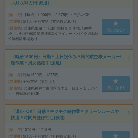
ル月収34万円[派遣]
給 与
【時給】1,900円 ～2,375円 ・日払いOK
交通費
嬉しい全額支給（支給規定あり）
勤務地
兵庫県姫路市花田町勅旨９０ 字橋爪90番
気になる!
地 ／JR姫路東駅 徒歩通勤OK マイカー・バイク通勤O
K 無料駐車場あり
〈時給1500円〉日勤＊土日祝休み＊民間航空機メーカー/
軽作業＊男女活躍中[派遣]
給 与
時給1500円～1875円
交通費
全額支給（規定あり）
気になる!
勤務地
兵庫県神戸市東灘区青木１丁目１－１：バイ
ク・自転車通勤OK
〈週3～OK〉日勤＊モクモク軽作業＊クリーンルームで
快適＊時間外ほぼなし[派遣]
給 与
1370円～1713円
交通費
嬉しい全額支給（社内規定あり）