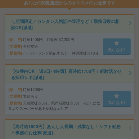
あなたの閲覧履歴からのオススメのお仕事です
＼期間限定／カンタン入館証の管理など！勤務日数の相
談OK[派遣]
給 与
時給1400円 月収例 67,200円
交通費
全額支給
気になる!
勤務地
ハーバーランド駅徒歩10分、神戸駅徒歩13分
【扶養内OK！週3日×4時間】高時給1700円！経験活かせ
る採用サポ[派遣]
給 与
時給1700円
交通費
支給あり
気になる!
勤務地
元町駅徒歩6分、県庁前駅徒歩3分 ※近くに飲
食店やスーパーがある便利なエリア
【高時給1600円】あんしん長期！残業なし！シフト勤務
＊事務のお仕事[派遣]