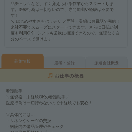
品チェックなど、すぐ覚えられる作業からスタートしま
す。医療行為は一切ないので、専門知識や経験は不要で
す！
＼ はじめやすさもバッチリ ／面談・登録はお電話で完結！
来社不要でスムーズにスタートできます。さらに日払い制
度も利用OK！シフトも柔軟に相談できるので、無理なく自
分のペースで働けます！
募集情報
選考・登録
派遣会社概要
お仕事の概要
看護助手
＼無資格・未経験OKの看護助手／
医療行為は一切行わないので未経験でも安心！
▽具体的には…
・リネンやシーツの交換
・病院内の備品管理やチェック