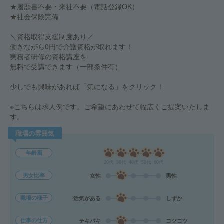
★履歴書不要・来社不要（電話登録OK）
★社会保険完備
＼資格取得支援制度あり／
働きながら0円で介護資格が取れます！
実務者研修の資格講座を
無料で受講できます（一部条件有）
少しでも興味があれば「気になる」をクリック！
※こちらは求人例です。ご希望にあわせて幅広くご提案いたしま
す。
職場の雰囲気
年齢層
20代
30代
40代
50代
60代
男女比率
女性
男性
職場の様子
活気がある
しずか
仕事の仕方
テキパキ
コツコツ