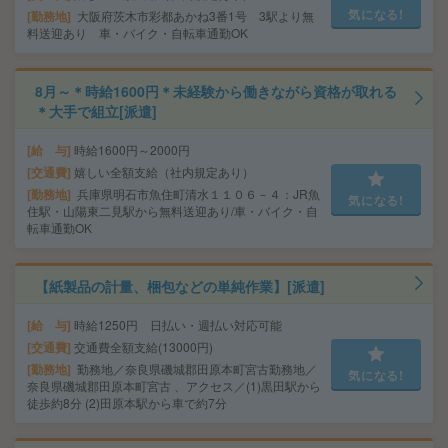
気になる!
勤務地
大阪府茨木市彩都あかね3番1号 3駅より無
料送迎あり 車・バイク・自転車通勤OK
8月～＊時給1600円＊未経験から働きながら資格が取れる
＊大手で組立[派遣]
給 与
時給1600円～2000円
交通費
嬉しい全額支給（社内規定あり）
勤務地
兵庫県明石市魚住町清水１１０６－４：JR魚
気になる!
住駅・山陽東二見駅から無料送迎あり/車・バイク・自
転車通勤OK
【紙製品の計量、梱包などの単純作業】[派遣]
給 与
時給1250円 日払い・週払い対応可能
交通費
交通費全額支給(13000円)
勤務地
勤務地／奈良県磯城郡田原本町宮古勤務地／
気になる!
奈良県磯城郡田原本町宮古 、アクセス／(1)黒田駅から
徒歩約8分 (2)田原本駅から車で約7分