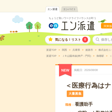
エン派遣
エンバイト
ちょうど良いワークライフバランスが叶う
関東版
気になる！リスト
0
保存し
派遣TOP
関西
兵庫県
姫路市
株式会社ニ
派遣TOP
ＪＲ山陽本線(神戸－門司)
御着駅
＜
NEW
掲載日
2026
/
08
/
08
＜医療行為はナ
大量募集
看護助手
職種