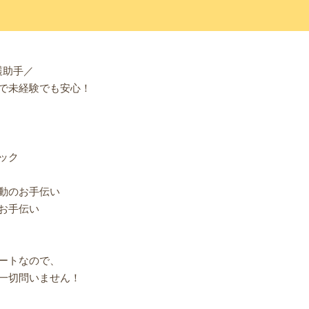
護助手／
で未経験でも安心！
ック
動のお手伝い
お手伝い
ートなので、
一切問いません！