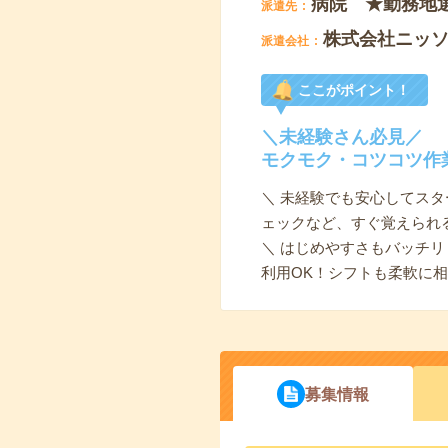
病院 ★勤務地
派遣先
株式会社ニッ
派遣会社
ここがポイント！
＼未経験さん必見／
モクモク・コツコツ作
＼ 未経験でも安心してス
ェックなど、すぐ覚えられ
＼ はじめやすさもバッチ
利用OK！シフトも柔軟に
募集情報