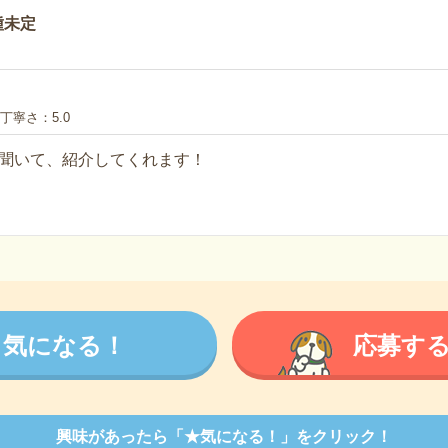
種未定
丁寧さ
5.0
聞いて、紹介してくれます！
気になる！
応募す
興味があったら「★気になる！」をクリック！