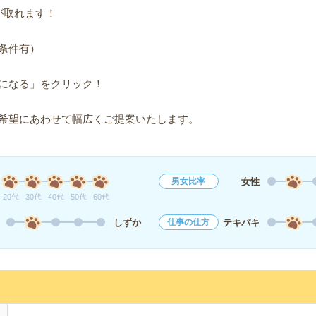
が取れます！
条件有）
になる」をクリック！
希望にあわせて幅広くご提案いたします。
女性
男女比率
20代
30代
40代
50代
60代
しずか
テキパキ
仕事の仕方