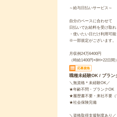
～給与日払いサービス～
自分のペースに合わせて
日払いでお給料を受け取れ
・使いたい日だけ利用可能
※一部規定がございます。
月収例24万6400円
（時給1400円×8H×22日間
応募資格
職種未経験OK / ブラン
＼無資格＊未経験OK／
★年齢不問・ブランクOK
★履歴書不要・来社不要（
★社会保険完備
＼資格取得支援制度あり／