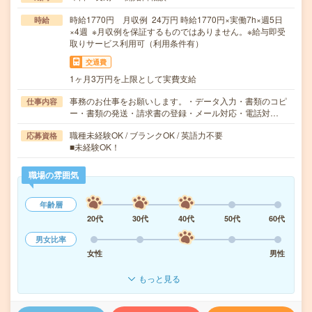
時給1770円 月収例 24万円 時給1770円×実働7h×週5日
時給
×4週 ※月収例を保証するものではありません。※給与即受
取りサービス利用可（利用条件有）
交通費
1ヶ月3万円を上限として実費支給
事務のお仕事をお願いします。・データ入力・書類のコピ
仕事内容
ー・書類の発送・請求書の登録・メール対応・電話対…
職種未経験OK / ブランクOK / 英語力不要
応募資格
■未経験OK！
職場の雰囲気
年齢層
20代
30代
40代
50代
60代
男女比率
女性
男性
もっと見る