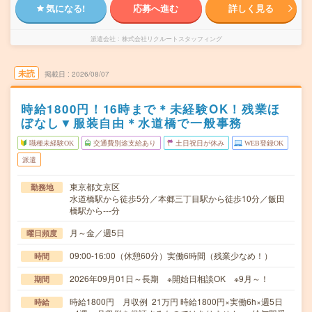
気になる!
応募へ進む
詳しく見る
派遣会社
株式会社リクルートスタッフィング
未読
掲載日
2026/08/07
時給1800円！16時まで＊未経験OK！残業ほ
ぼなし▼服装自由＊水道橋で一般事務
職種未経験OK
交通費別途支給あり
土日祝日が休み
WEB登録OK
派遣
東京都文京区
勤務地
水道橋駅から徒歩5分／本郷三丁目駅から徒歩10分／飯田
橋駅から---分
月～金／週5日
曜日頻度
09:00-16:00（休憩60分）実働6時間（残業少なめ！）
時間
2026年09月01日～長期 ※開始日相談OK ※9月～！
期間
時給1800円 月収例 21万円 時給1800円×実働6h×週5日
時給