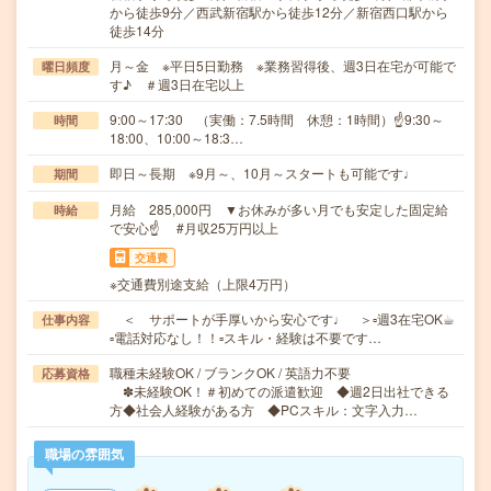
から徒歩9分／西武新宿駅から徒歩12分／新宿西口駅から
徒歩14分
月～金 ※平日5日勤務 ※業務習得後、週3日在宅が可能で
曜日頻度
す♪ ＃週3日在宅以上
9:00～17:30 （実働：7.5時間 休憩：1時間）☝9:30～
時間
18:00、10:00～18:3…
即日～長期 ※9月～、10月～スタートも可能です♩
期間
月給 285,000円 ▼お休みが多い月でも安定した固定給
時給
で安心☝ #月収25万円以上
交通費
※交通費別途支給（上限4万円）
＜ サポートが手厚いから安心です♩ ＞▫週3在宅OK☕︎
仕事内容
▫電話対応なし！！▫スキル・経験は不要です…
職種未経験OK / ブランクOK / 英語力不要
応募資格
✽未経験OK！＃初めての派遣歓迎 ◆週2日出社できる
方◆社会人経験がある方 ◆PCスキル：文字入力…
職場の雰囲気