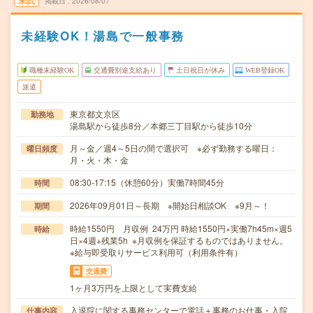
未読
掲載日
2026/08/07
未経験OK！湯島で一般事務
職種未経験OK
交通費別途支給あり
土日祝日が休み
WEB登録OK
派遣
東京都文京区
勤務地
湯島駅から徒歩8分／本郷三丁目駅から徒歩10分
月～金／週4～5日の間で選択可 ※必ず勤務する曜日：
曜日頻度
月・火・木・金
08:30-17:15（休憩60分）実働7時間45分
時間
2026年09月01日～長期 ※開始日相談OK ※9月～！
期間
時給1550円 月収例 24万円 時給1550円×実働7h45m×週5
時給
日×4週+残業5h ※月収例を保証するものではありません。
※給与即受取りサービス利用可（利用条件有）
交通費
1ヶ月3万円を上限として実費支給
入退院に関する事務センターで電話＋事務のお仕事・入院
仕事内容