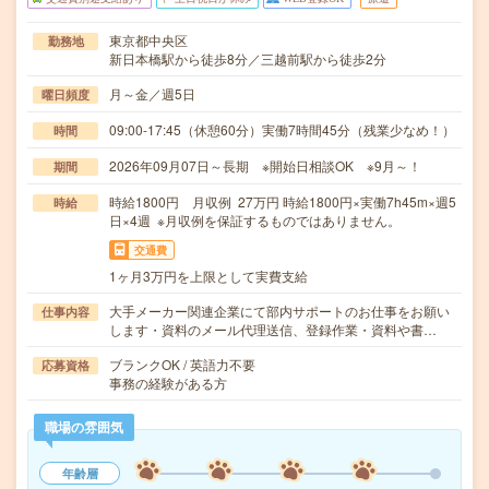
東京都中央区
勤務地
新日本橋駅から徒歩8分／三越前駅から徒歩2分
月～金／週5日
曜日頻度
09:00-17:45（休憩60分）実働7時間45分（残業少なめ！）
時間
2026年09月07日～長期 ※開始日相談OK ※9月～！
期間
時給1800円 月収例 27万円 時給1800円×実働7h45m×週5
時給
日×4週 ※月収例を保証するものではありません。
交通費
1ヶ月3万円を上限として実費支給
大手メーカー関連企業にて部内サポートのお仕事をお願い
仕事内容
します・資料のメール代理送信、登録作業・資料や書…
ブランクOK / 英語力不要
応募資格
事務の経験がある方
職場の雰囲気
年齢層