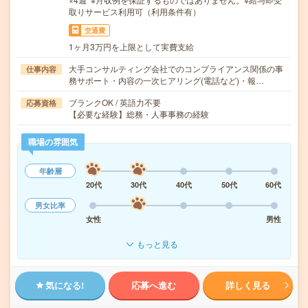
取りサービス利用可（利用条件有）
交通費
1ヶ月3万円を上限として実費支給
大手コンサルティング会社でのコンプライアンス関係の事
仕事内容
務サポート・内容の一次ヒアリング(電話など)・報…
ブランクOK / 英語力不要
応募資格
【必要な経験】総務・人事事務の経験
職場の雰囲気
年齢層
20代
30代
40代
50代
60代
男女比率
女性
男性
もっと見る
気になる!
応募へ進む
詳しく見る