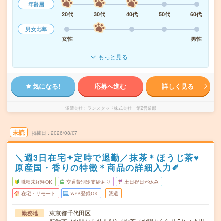
年齢層
20代
30代
40代
50代
60代
男女比率
女性
男性
もっと見る
気になる!
応募へ進む
詳しく見る
派遣会社
ランスタッド株式会社 第2営業部
未読
掲載日
2026/08/07
＼週3日在宅✦定時で退勤／抹茶＊ほうじ茶♥
原産国・香りの特徴＊商品の詳細入力✐
職種未経験OK
交通費別途支給あり
土日祝日が休み
在宅・リモート
WEB登録OK
派遣
東京都千代田区
勤務地
新御茶ノ水駅から徒歩3分／御茶ノ水駅から徒歩5分／小川