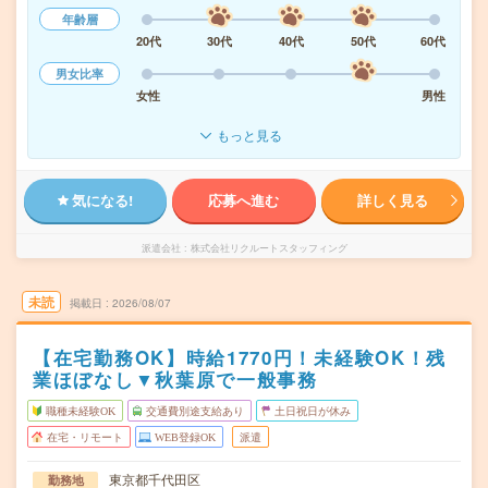
年齢層
20代
30代
40代
50代
60代
男女比率
女性
男性
もっと見る
気になる!
応募へ進む
詳しく見る
派遣会社
株式会社リクルートスタッフィング
未読
掲載日
2026/08/07
【在宅勤務OK】時給1770円！未経験OK！残
業ほぼなし▼秋葉原で一般事務
職種未経験OK
交通費別途支給あり
土日祝日が休み
在宅・リモート
WEB登録OK
派遣
東京都千代田区
勤務地