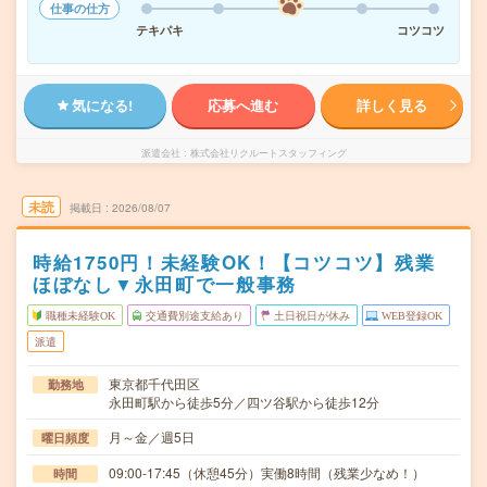
仕事の仕方
テキパキ
コツコツ
気になる!
応募へ進む
詳しく見る
派遣会社
株式会社リクルートスタッフィング
未読
掲載日
2026/08/07
時給1750円！未経験OK！【コツコツ】残業
ほぼなし▼永田町で一般事務
職種未経験OK
交通費別途支給あり
土日祝日が休み
WEB登録OK
派遣
東京都千代田区
勤務地
永田町駅から徒歩5分／四ツ谷駅から徒歩12分
月～金／週5日
曜日頻度
09:00-17:45（休憩45分）実働8時間（残業少なめ！）
時間