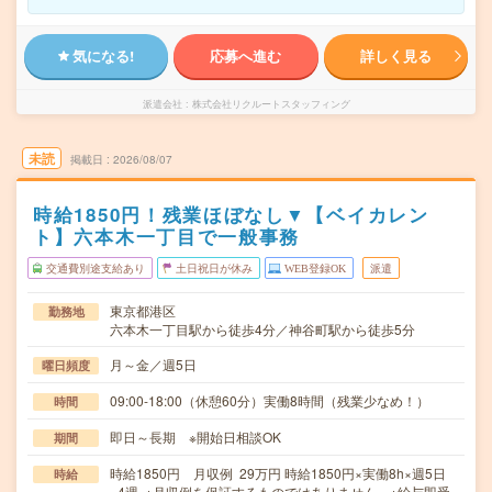
気になる!
応募へ進む
詳しく見る
派遣会社
株式会社リクルートスタッフィング
未読
掲載日
2026/08/07
時給1850円！残業ほぼなし▼【ベイカレン
ト】六本木一丁目で一般事務
交通費別途支給あり
土日祝日が休み
WEB登録OK
派遣
東京都港区
勤務地
六本木一丁目駅から徒歩4分／神谷町駅から徒歩5分
月～金／週5日
曜日頻度
09:00-18:00（休憩60分）実働8時間（残業少なめ！）
時間
即日～長期 ※開始日相談OK
期間
時給1850円 月収例 29万円 時給1850円×実働8h×週5日
時給
×4週 ※月収例を保証するものではありません。※給与即受