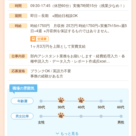
09:30-17:45（休憩60分）実働7時間15分（残業少なめ！）
時間
即日～長期 ※開始日相談OK
期間
時給1750円 月収例 25万円 時給1750円×実働7h15m×週5
時給
日×4週 ※月収例を保証するものではありません。
交通費
1ヶ月3万円を上限として実費支給
部内アシスタント業務をお願いします・経費処理入力・各
仕事内容
種申請入力・データ入力・レポート作成(Excel…
ブランクOK / 英語力不要
応募資格
事務の経験がある方
職場の雰囲気
年齢層
20代
30代
40代
50代
60代
男女比率
女性
男性
もっと見る