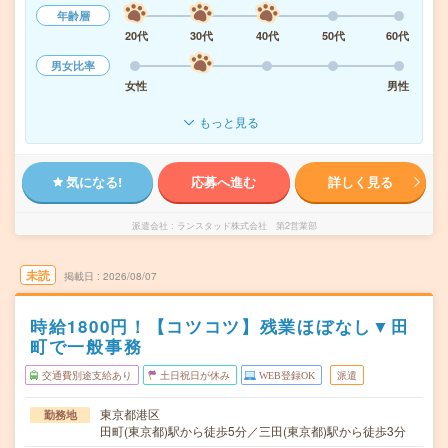
年齢層
20代
30代
40代
50代
60代
男女比率
女性
男性
もっと見る
気になる!
応募へ進む
詳しく見る
派遣会社
ランスタッド株式会社 第2営業部
未読
掲載日
2026/08/07
時給1800円！【コツコツ】残業ほぼなし▼田
町で一般事務
交通費別途支給あり
土日祝日が休み
WEB登録OK
派遣
東京都港区
勤務地
田町(東京都)駅から徒歩5分／三田(東京都)駅から徒歩3分