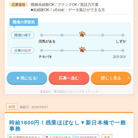
職種未経験OK / ブランクOK / 英語力不要
応募資格
■未経験OK！※Excel：データ集計ができる方
職場の雰囲気
職場の様子
活気がある
しずか
仕事の仕方
テキパキ
コツコツ
気になる!
応募へ進む
詳しく見る
派遣会社
株式会社リクルートスタッフィング
未読
掲載日
2026/08/07
時給1800円！残業ほぼなし▼新日本橋で一般
事務
交通費別途支給あり
土日祝日が休み
WEB登録OK
派遣