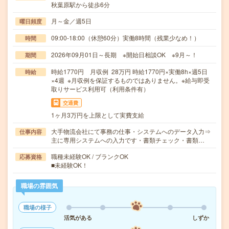
秋葉原駅から徒歩6分
月～金／週5日
曜日頻度
09:00-18:00（休憩60分）実働8時間（残業少なめ！）
時間
2026年09月01日～長期 ※開始日相談OK ※9月～！
期間
時給1770円 月収例 28万円 時給1770円×実働8h×週5日
時給
×4週 ※月収例を保証するものではありません。※給与即受
取りサービス利用可（利用条件有）
交通費
1ヶ月3万円を上限として実費支給
大手物流会社にて事務の仕事・システムへのデータ入力⇒
仕事内容
主に専用システムへの入力です・書類チェック・書類…
職種未経験OK / ブランクOK
応募資格
■未経験OK！
職場の雰囲気
職場の様子
活気がある
しずか