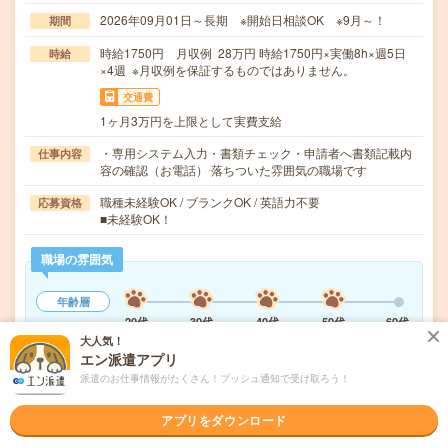
2026年09月01日～長期 ※開始日相談OK ※9月～！
期間
時給1750円 月収例 28万円 時給1750円×実働8h×週5日
時給
×4週 ※月収例を保証するものではありません。
交通費
1ヶ月3万円を上限として実費支給
・専用システム入力・書類チェック・申請者へ書類記載内
仕事内容
容の確認（お電話） 落ちついた雰囲気の職場です
職種未経験OK / ブランクOK / 英語力不要
応募資格
■未経験OK！
職場の雰囲気
年齢層
20代
30代
40代
50代
60代
大人気！
男女比率
エン派遣アプリ
女性
男性
派遣のお仕事情報がたくさん！プッシュ通知で受け取ろう！
もっと見る
アプリをダウンロード