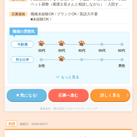
ベット調整（看護士長さんと相談しながら）・入院す…
職種未経験OK / ブランクOK / 英語力不要
応募資格
■未経験OK！
職場の雰囲気
年齢層
20代
30代
40代
50代
60代
男女比率
女性
男性
もっと見る
気になる!
応募へ進む
詳しく見る
派遣会社
株式会社リクルートスタッフィング
未読
掲載日
2026/08/07