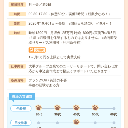
月～金／週5日
曜日頻度
09:30-17:30（休憩60分）実働7時間（残業少なめ！）
時間
2026年10月01日～長期 ※開始日相談OK ※10月～！
期間
時給1800円 月収例 25万円 時給1800円×実働7h×週5日
時給
×4週 ※月収例を保証するものではありません。※給与即受
取りサービス利用可（利用条件有）
交通費
1ヶ月3万円を上限として実費支給
大手グループ企業でのユーザーサポートで、問い合わせ対
仕事内容
応から申込書作成まで幅広くサポートいただきます・…
ブランクOK / 英語力不要
応募資格
事務の経験がある方
職場の雰囲気
年齢層
20代
30代
40代
50代
60代
男女比率