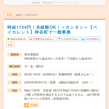
派遣会社
株式会社リクルートスタッフィング
未読
掲載日
2026/08/07
時給1750円！未経験OK！＜カンタン＞【ベ
イカレント】神谷町で一般事務
職種未経験OK
交通費別途支給あり
土日祝日が休み
WEB登録OK
派遣
東京都港区
勤務地
神谷町駅から徒歩4分／六本木一丁目駅から徒歩4分
月～金／週5日
曜日頻度
09:00-18:00（休憩60分）実働8時間（残業少なめ！）
時間
2026年09月01日～長期 ※開始日相談OK ※9月～！
期間
時給1750円 月収例 28万円 時給1750円×実働8h×週5日
時給
×4週 ※月収例を保証するものではありません。※給与即受
取りサービス利用可（利用条件有）
交通費