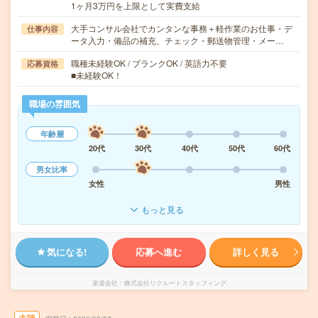
1ヶ月3万円を上限として実費支給
大手コンサル会社でカンタンな事務＋軽作業のお仕事・デ
仕事内容
ータ入力・備品の補充、チェック・郵送物管理・メー…
職種未経験OK / ブランクOK / 英語力不要
応募資格
■未経験OK！
職場の雰囲気
年齢層
20代
30代
40代
50代
60代
男女比率
女性
男性
もっと見る
気になる!
応募へ進む
詳しく見る
派遣会社
株式会社リクルートスタッフィング