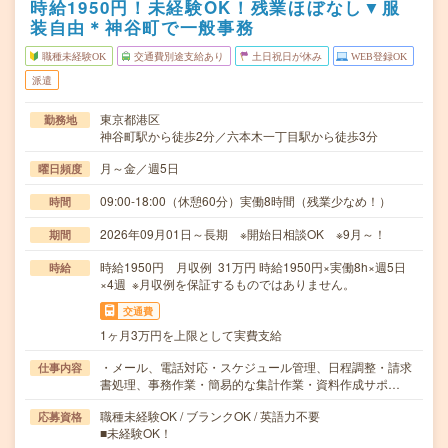
時給1950円！未経験OK！残業ほぼなし▼服
装自由＊神谷町で一般事務
職種未経験OK
交通費別途支給あり
土日祝日が休み
WEB登録OK
派遣
東京都港区
勤務地
神谷町駅から徒歩2分／六本木一丁目駅から徒歩3分
月～金／週5日
曜日頻度
09:00-18:00（休憩60分）実働8時間（残業少なめ！）
時間
2026年09月01日～長期 ※開始日相談OK ※9月～！
期間
時給1950円 月収例 31万円 時給1950円×実働8h×週5日
時給
×4週 ※月収例を保証するものではありません。
交通費
1ヶ月3万円を上限として実費支給
・メール、電話対応・スケジュール管理、日程調整・請求
仕事内容
書処理、事務作業・簡易的な集計作業・資料作成サポ…
職種未経験OK / ブランクOK / 英語力不要
応募資格
■未経験OK！