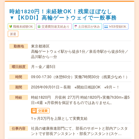
時給1820円！未経験OK！残業ほぼなし
▼【KDDI】高輪ゲートウェイで一般事務
職種未経験OK
交通費別途支給あり
土日祝日が休み
WEB登録OK
派遣
東京都港区
勤務地
高輪ゲートウェイ駅から徒歩1分／泉岳寺駅から徒歩5分／
品川駅から---分
月～金／週5日
曜日頻度
09:00-17:30（休憩60分）実働7時間30分（残業少なめ！）
時間
2026年09月01日～長期 ※開始日相談OK ※9月～！
期間
時給1820円 月収例 27万円 時給1820円×実働7h30m×週5
時給
日×4週 ※月収例を保証するものではありません。
交通費
1ヶ月3万円を上限として実費支給
社員の健康推進部門にて、部長のサポートと部内アシスタ
仕事内容
ントです部長アシスタント・部長アシスタント(スケ…