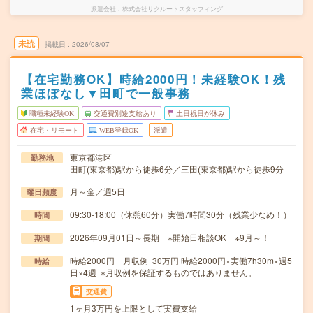
派遣会社
株式会社リクルートスタッフィング
未読
掲載日
2026/08/07
【在宅勤務OK】時給2000円！未経験OK！残
業ほぼなし▼田町で一般事務
職種未経験OK
交通費別途支給あり
土日祝日が休み
在宅・リモート
WEB登録OK
派遣
東京都港区
勤務地
田町(東京都)駅から徒歩6分／三田(東京都)駅から徒歩9分
月～金／週5日
曜日頻度
09:30-18:00（休憩60分）実働7時間30分（残業少なめ！）
時間
2026年09月01日～長期 ※開始日相談OK ※9月～！
期間
時給2000円 月収例 30万円 時給2000円×実働7h30m×週5
時給
日×4週 ※月収例を保証するものではありません。
交通費
1ヶ月3万円を上限として実費支給