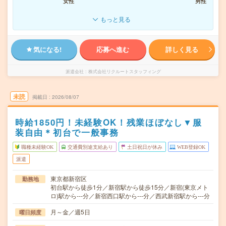
女性
男性
もっと見る
気になる!
応募へ進む
詳しく見る
派遣会社
株式会社リクルートスタッフィング
未読
掲載日
2026/08/07
時給1850円！未経験OK！残業ほぼなし▼服
装自由＊初台で一般事務
職種未経験OK
交通費別途支給あり
土日祝日が休み
WEB登録OK
派遣
東京都新宿区
勤務地
初台駅から徒歩1分／新宿駅から徒歩15分／新宿(東京メト
ロ)駅から---分／新宿西口駅から---分／西武新宿駅から---分
月～金／週5日
曜日頻度