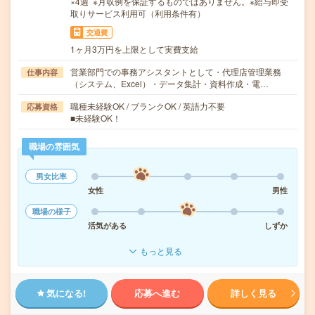
×4週 ※月収例を保証するものではありません。※給与即受
取りサービス利用可（利用条件有）
交通費
1ヶ月3万円を上限として実費支給
営業部門での事務アシスタントとして・代理店管理業務
仕事内容
（システム、Excel）・データ集計・資料作成・電…
職種未経験OK / ブランクOK / 英語力不要
応募資格
■未経験OK！
職場の雰囲気
男女比率
女性
男性
職場の様子
活気がある
しずか
もっと見る
気になる!
応募へ進む
詳しく見る