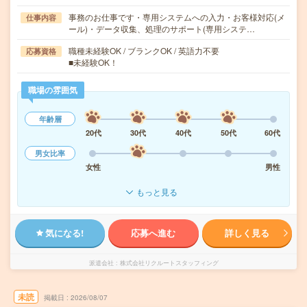
事務のお仕事です・専用システムへの入力・お客様対応(メ
仕事内容
ール)・データ収集、処理のサポート(専用システ…
職種未経験OK / ブランクOK / 英語力不要
応募資格
■未経験OK！
職場の雰囲気
年齢層
20代
30代
40代
50代
60代
男女比率
女性
男性
もっと見る
気になる!
応募へ進む
詳しく見る
派遣会社
株式会社リクルートスタッフィング
未読
掲載日
2026/08/07