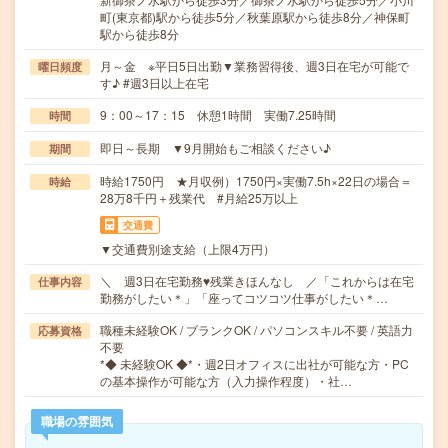
町(東京都)駅から徒歩5分／秋葉原駅から徒歩8分／神保町
駅から徒歩8分
月～金 ※平日5日出勤▼業務習得後、週3日在宅が可能で
曜日頻度
す♪ #週3日以上在宅
9：00～17：15 休憩1時間 実働7.25時間
時間
即日～長期 ▼9月開始もご相談ください♪
期間
時給1750円 ★月収例）1750円×実働7.5h×22日の場合＝
時給
28万8千円＋残業代 #月給25万以上
交通費
▼交通費別途支給（上限4万円）
＼ 週3日在宅勤務♥残業きほんなし ／「これからは在宅
仕事内容
勤務がしたい＊」「座ってコツコツ仕事がしたい＊…
職種未経験OK / ブランクOK / パソコンスキル不要 / 英語力
応募資格
不要
*◆ 未経験OK ◆*・週2日オフィスに出社が可能な方・PC
の基本操作が可能な方（入力操作程度）・社…
職場の雰囲気