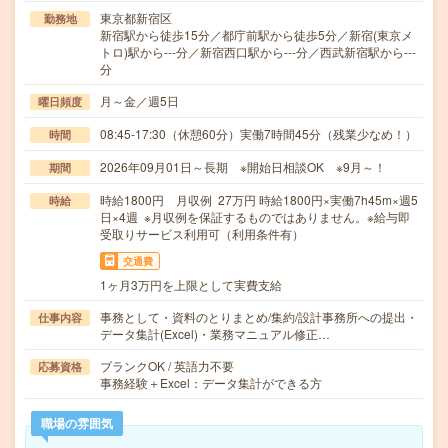
東京都新宿区
勤務地
新宿駅から徒歩15分／都庁前駅から徒歩5分／新宿(東京メ
トロ)駅から---分／新宿西口駅から---分／西武新宿駅から---
分
月～金／週5日
曜日頻度
08:45-17:30（休憩60分）実働7時間45分（残業少なめ！）
時間
2026年09月01日～長期 ※開始日相談OK ※9月～！
期間
時給1800円 月収例 27万円 時給1800円×実働7h45m×週5
時給
日×4週 ※月収例を保証するものではありません。※給与即
受取りサービス利用可（利用条件有）
交通費
1ヶ月3万円を上限として実費支給
事務として・資料のとりまとめ/集約/設計事務所への提出・
仕事内容
データ集計(Excel)・業務マニュアル修正…
ブランクOK / 英語力不要
応募資格
事務経験＋Excel：データ集計ができる方
職場の雰囲気