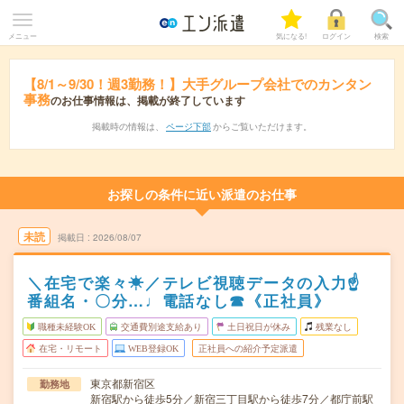
メニュー
気になる!
ログイン
検索
【8/1～9/30！週3勤務！】大手グループ会社でのカンタン
事務
のお仕事情報は、掲載が終了しています
掲載時の情報は、
ページ下部
からご覧いただけます。
お探しの条件に近い派遣のお仕事
未読
掲載日
2026/08/07
＼在宅で楽々☀／テレビ視聴データの入力☝
番組名・〇分…♩電話なし☎《正社員》
職種未経験OK
交通費別途支給あり
土日祝日が休み
残業なし
在宅・リモート
WEB登録OK
正社員への紹介予定派遣
東京都新宿区
勤務地
新宿駅から徒歩5分／新宿三丁目駅から徒歩7分／都庁前駅