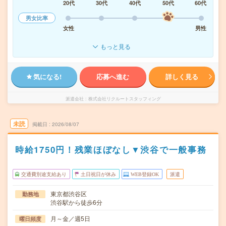
20代
30代
40代
50代
60代
男女比率
女性
男性
もっと見る
気になる!
応募へ進む
詳しく見る
派遣会社
株式会社リクルートスタッフィング
未読
掲載日
2026/08/07
時給1750円！残業ほぼなし▼渋谷で一般事務
交通費別途支給あり
土日祝日が休み
WEB登録OK
派遣
東京都渋谷区
勤務地
渋谷駅から徒歩6分
月～金／週5日
曜日頻度