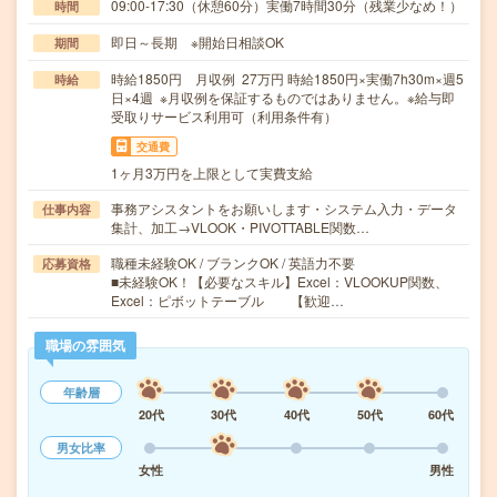
09:00-17:30（休憩60分）実働7時間30分（残業少なめ！）
時間
即日～長期 ※開始日相談OK
期間
時給1850円 月収例 27万円 時給1850円×実働7h30m×週5
時給
日×4週 ※月収例を保証するものではありません。※給与即
受取りサービス利用可（利用条件有）
交通費
1ヶ月3万円を上限として実費支給
事務アシスタントをお願いします・システム入力・データ
仕事内容
集計、加工→VLOOK・PIVOTTABLE関数…
職種未経験OK / ブランクOK / 英語力不要
応募資格
■未経験OK！【必要なスキル】Excel：VLOOKUP関数、
Excel：ピボットテーブル 【歓迎…
職場の雰囲気
年齢層
20代
30代
40代
50代
60代
男女比率
女性
男性