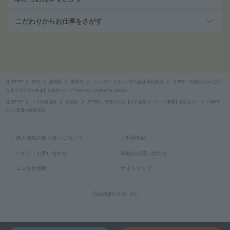
こだわりからお仕事をさがす
派遣TOP
東海
静岡県
裾野市
マンパワーグループ株式会社 浜松支店
月25万～*残業少なめ【大手
企業でコツコツ事務】食堂あり！（111443780）の派遣の仕事詳細
派遣TOP
ＪＲ御殿場線
岩波駅
月25万～*残業少なめ【大手企業でコツコツ事務】食堂あり！（11144378
0）の派遣の仕事詳細
個人情報の取り扱いについて
ご利用規約
ヘルプ・お問い合わせ
掲載のお問い合わせ
エン会社概要
サイトマップ
Copyright © en Inc.