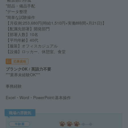
*帳票類の作成
*部品・備品手配
*データ整理
*簡単な試験操作
【月収例:253,680円(時給1,510円×実働8時間×月21日)】
【配属先部署】開発部門
【部署人数】10名
【平均年齢】40代
【服装】オフィスカジュアル
【設備】ロッカー、休憩室、食堂
応募資格
ブランクOK / 英語力不要
***業界未経験OK***
事務経験
Excel・Word・PowerPoint:基本操作
職場の雰囲気
年齢層