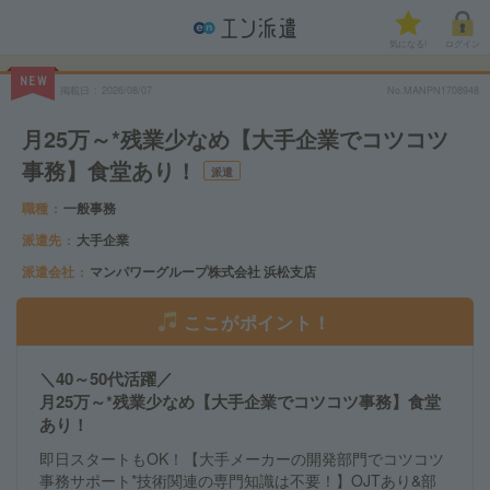
気になる!
ログイン
NEW
掲載日
2026/08/07
No.MANPN1708948
月25万～*残業少なめ【大手企業でコツコツ
事務】食堂あり！
派遣
職種
一般事務
派遣先
大手企業
派遣会社
マンパワーグループ株式会社 浜松支店
ここがポイント！
＼40～50代活躍／
月25万～*残業少なめ【大手企業でコツコツ事務】食堂
あり！
即日スタートもOK！【大手メーカーの開発部門でコツコツ
事務サポート*技術関連の専門知識は不要！】OJTあり&部