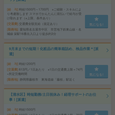
給 与
時給1500円～1700円 ※ご経験・スキルによ
り考慮致します スマホでかんたんに前払いで給与が受
け取れます（※上限、条件あり）
交通費
交通費全額支給（規定あり）
気になる!
勤務地
愛知県名古屋市中区 市営地下鉄東山線・名
城線 栄駅16番出入口より徒歩約3分
9月末までの短期！化粧品の簡単箱詰め、検品作業＊[派
遣]
給 与
時給1200円
交通費
613円／1日あたり ※1日の交通費上限＝74円
×所定労働時間
気になる!
勤務地
静岡県藤枝市 東海道線「藤枝」駅近く
【清水区】時短勤務/土日祝休み！経理サポートのお仕
事！[派遣]
給 与
時給1500円
632円／1日あたり ※1日の交通費上限＝79円