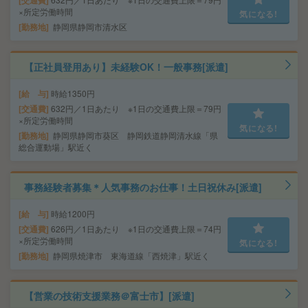
交通費
×所定労働時間
気になる!
勤務地
静岡県静岡市清水区
【正社員登用あり】未経験OK！一般事務[派遣]
給 与
時給1350円
交通費
632円／1日あたり ※1日の交通費上限＝79円
×所定労働時間
気になる!
勤務地
静岡県静岡市葵区 静岡鉄道静岡清水線「県
総合運動場」駅近く
事務経験者募集＊人気事務のお仕事！土日祝休み[派遣]
給 与
時給1200円
交通費
626円／1日あたり ※1日の交通費上限＝74円
×所定労働時間
気になる!
勤務地
静岡県焼津市 東海道線「西焼津」駅近く
【営業の技術支援業務＠富士市】[派遣]