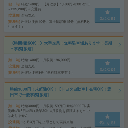
給 与
時給1400円 【月収例】1,400円×8:00×21日
＝235,200円＋交通費
交通費
全額支給
気になる!
勤務地
岩波駅徒歩10分、富士岡駅車15分（無料Pあ
ります！）
《時間相談OK！》大手企業！無料駐車場あります！長期
＊事務[派遣]
給 与
時給1400円 月収例 196,000円
交通費
全額支給
気になる!
勤務地
岩波駅徒歩8分（無料駐車場有！）
時給3000円！未経験OK！【トヨタ自動車】在宅OK！豊
田市で一般事務[派遣]
給 与
時給3000円 月収例 59万円 時給3000円×実
働8h×週5日×4週+残業30h ※月収例を保証するもので
はありません。
交通費
1ヶ月3万円を上限として実費支給
気になる!
三河線 豊田市 バス58分 三河線 土橋(愛