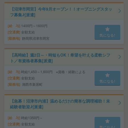
【沼津市岡宮】今年9月オープン！！オープニングスタッ
フ募集♪[派遣]
給 与
1400円～1600円
交通費
全額支給
気になる!
勤務地
静岡県沼津市岡宮
【高時給】週2日～・時短もOK！希望を叶える柔軟シフ
ト／有資格者募集[派遣]
給 与
時給1,450～1,600円 ※資格・経験による
交通費
全額支給
気になる!
勤務地
湖西市新居町
【急募！沼津市内浦】温めるだけの簡単な調理補助！未
経験者歓迎♪[派遣]
給 与
時給1350円～
交通費
全額支給
気になる!