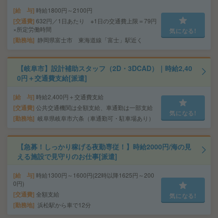
給 与
時給1800円～2100円
交通費
632円／1日あたり ※1日の交通費上限＝79円
×所定労働時間
気になる!
勤務地
静岡県富士市 東海道線「富士」駅近く
【岐阜市】設計補助スタッフ（2D・3DCAD）｜時給2,40
0円＋交通費支給[派遣]
給 与
時給2,400円＋交通費支給
交通費
公共交通機関は全額支給、車通勤は一部支給
気になる!
勤務地
岐阜県岐阜市六条（車通勤可・駐車場あり）
【急募！しっかり稼げる夜勤専従！】時給2000円/海の見
える施設で見守りのお仕事[派遣]
給 与
時給1300円～1600円(22時以降1625円～200
0円)
交通費
全額支給
気になる!
勤務地
浜松駅から車で12分