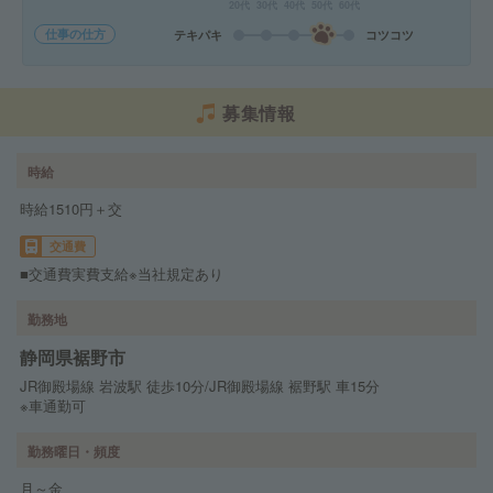
20代
30代
40代
50代
60代
仕事の仕方
テキパキ
コツコツ
募集情報
時給
時給1510円＋交
交通費
■交通費実費支給※当社規定あり
勤務地
静岡県裾野市
JR御殿場線 岩波駅 徒歩10分/JR御殿場線 裾野駅 車15分
※車通勤可
勤務曜日・頻度
月～金