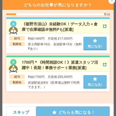
どちらのお仕事が気になりますか？
給与即払いOK！高時給！土日休み！日勤のお仕事！入出
荷業務[派遣]
1
/10
《裾野市須山》未経験OK！データ入力＋倉
給 与
時給1500円
庫で在庫確認＠無料Pも[派遣]
交通費
交通費支給有り
気になる!
勤務地
大場駅～車8分 ※車通勤・バイク通勤OK
時給1400円 月収例 217,000円
給与
富士岡駅車16分、岩波駅車15分（無料
勤務地
気になる!
Pあり）
給与即払いOK！高時給！土日休み！フック掛け作業[派
遣]
1700円＊《時間相談OK！》派遣スタッフ活
給 与
時給1600円
躍中！長期！事務サポート業務[派遣]
交通費
交通費支給有り
気になる!
時給1700円 月収例 255,000円
給与
勤務地
富士岡駅～車3分 ※車通勤・バイク通勤OK
岩波駅徒歩8分（駐車場は無料で利用
勤務地
気になる!
できます。）
給与即払いOK！高時給！平日休み！アルミ缶の製造[派
遣]
給 与
時給1750円
スキップ
どちらも気になる！
交通費
交通費支給有り