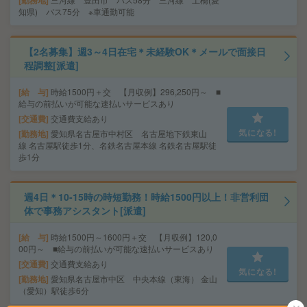
勤務地
知県) バス75分 ※車通勤可能
【2名募集】週3～4日在宅＊未経験OK＊メールで面接日
程調整[派遣]
給 与
時給1500円＋交 【月収例】296,250円～ ■
給与の前払いが可能な速払いサービスあり
交通費
交通費支給あり
気になる!
勤務地
愛知県名古屋市中村区 名古屋地下鉄東山
線 名古屋駅徒歩1分、名鉄名古屋本線 名鉄名古屋駅徒
歩1分
週4日＊10-15時の時短勤務！時給1500円以上！非営利団
体で事務アシスタント[派遣]
給 与
時給1500円～1600円＋交 【月収例】120,0
00円～ ■給与の前払いが可能な速払いサービスあり
交通費
交通費支給あり
気になる!
勤務地
愛知県名古屋市中区 中央本線（東海） 金山
（愛知）駅徒歩6分