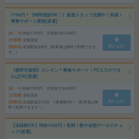
1700円＊《時間相談OK！》派遣スタッフ活躍中！長期！
事務サポート業務[派遣]
給 与
時給1700円 月収例 255,000円
交通費
全額支給
気になる!
勤務地
岩波駅徒歩8分（駐車場は無料で利用できま
す。）
《裾野市御宿》カンタン＊事務サポート！PC入力ができ
ればOK[派遣]
給 与
時給1350円 月収例 216,000円
交通費
全額支給
気になる!
勤務地
岩波駅徒歩15分 ※車通勤OK！（駐車場は無
料で利用できます！）
【未経験OK】時給1400円！長期！数や金額データのチェ
ック[派遣]