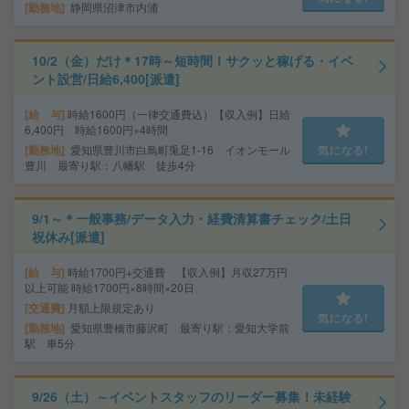
勤務地
静岡県沼津市内浦
10/2（金）だけ＊17時～短時間！サクッと稼げる・イベ
ント設営/日給6,400[派遣]
給 与
時給1600円（一律交通費込）【収入例】日給
6,400円 時給1600円×4時間
勤務地
愛知県豊川市白鳥町兎足1-16 イオンモール
気になる!
豊川 最寄り駅：八幡駅 徒歩4分
9/1～＊一般事務/データ入力・経費清算書チェック/土日
祝休み[派遣]
給 与
時給1700円+交通費 【収入例】月収27万円
以上可能 時給1700円×8時間×20日
交通費
月額上限規定あり
気になる!
勤務地
愛知県豊橋市藤沢町 最寄り駅：愛知大学前
駅 車5分
9/26（土）～イベントスタッフのリーダー募集！未経験