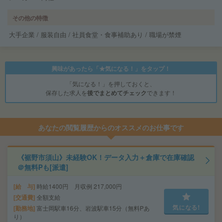
その他の特徴
大手企業 / 服装自由 / 社員食堂・食事補助あり / 職場が禁煙
興味があったら「★気になる！」をタップ！
「気になる！」を押しておくと、
保存した求人を
後でまとめてチェック
できます！
あなたの閲覧履歴からのオススメのお仕事です
《裾野市須山》未経験OK！データ入力＋倉庫で在庫確認
＠無料Pも[派遣]
給 与
時給1400円 月収例 217,000円
交通費
全額支給
気になる!
勤務地
富士岡駅車16分、岩波駅車15分（無料Pあ
り）