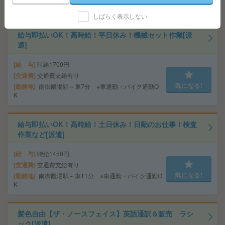
気になる!
勤務地
足柄駅～車10分 ※車通勤OK
しばらく表示しない
給与即払いOK！高時給！平日休み！機械セット作業[派
遣]
給 与
時給1700円
交通費
交通費支給有り
気になる!
勤務地
南御殿場駅～車7分 ※車通勤・バイク通勤O
K
給与即払いOK！高時給！土日休み！日勤のお仕事！検査
作業など[派遣]
給 与
時給1450円
交通費
交通費支給有り
気になる!
勤務地
南御殿場駅～車11分 ※車通勤・バイク通勤O
K
髪色自由【ザ・ノースフェイス】英語通訳＆販売 ラシ
ック[派遣]