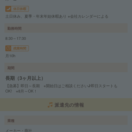
休日休暇
土日休み、夏季・年末年始休暇あり ※会社カレンダーによる
勤務時間
8:30～17:30
残業時間
月10h
期間
長期（3ヶ月以上）
【急募】即日～長期 ※開始日はご相談ください♪即日スタートも
OK! ※8月～OK！
派遣先の情報
業種
メーカー・商社