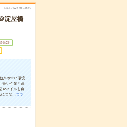
No.TSW26-0623549
！＠淀屋橋
B登録OK
働きやすい環境
感が高い企業＊高
髪型やネイルも自
来につな…
つづ