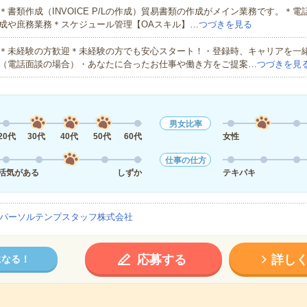
＊書類作成（INVOICE P/Lの作成）貿易書類の作成がメイン業務です。＊
成や庶務業務＊スケジュール管理【OAスキル】…
つづきを見る
＊未経験の方歓迎＊未経験の方でも安心スタート！・登録時、キャリアを一
（電話面談の場合）・あなたに合ったお仕事や働き方をご提案…
つづきを見
男女比率
20代
30代
40代
50代
60代
女性
仕事の仕方
活気がある
しずか
テキパキ
パーソルテンプスタッフ株式会社
応募する
詳し
になる！