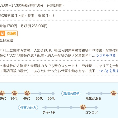
09:00～17:30(実働7時間30分 休憩1時間)
2026年10月上旬～長期 ※10月～！
時給1700円 月収例 255,000円
交通費
全額支給
＊計上に関する業務、入出金処理、輸出入関連事務業務等＊見積書・配車依
類などの定型書類作成＊配車・納入手配等の納入関連業務＊…
つづきを見る
＊未経験の方歓迎＊未経験の方でも安心スタート！・登録時、キャリアを一
（電話面談の場合）・あなたに合ったお仕事や働き方をご提案…
つづきを見
職場の様子
20代
30代
40代
50代
60代
活気がある
仕事の仕方
テキパキ
コツコツ