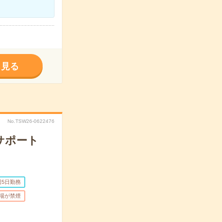
く見る
No.TSW26-0622476
サポート
週5日勤務
場が禁煙