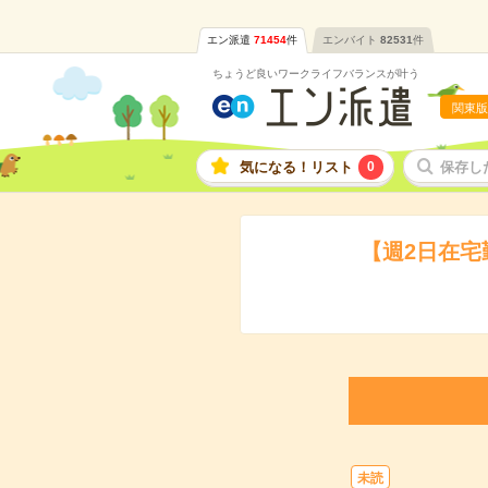
エン派遣
71454
件
エンバイト
82531
件
ちょうど良いワークライフバランスが叶う
関東版
気になる！リスト
0
保存し
【週2日在宅
未読