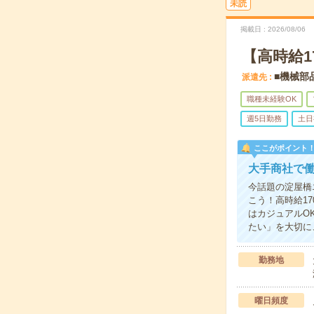
未読
掲載日
2026/08/06
【高時給
■機械部
派遣先
職種未経験OK
週5日勤務
土日
ここがポイント
大手商社で働
今話題の淀屋橋
こう！高時給1
はカジュアルO
たい」を大切に
勤務地
曜日頻度