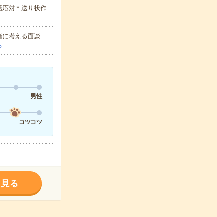
電話応対＊送り状作
緒に考える面談
る
男性
コツコツ
く見る