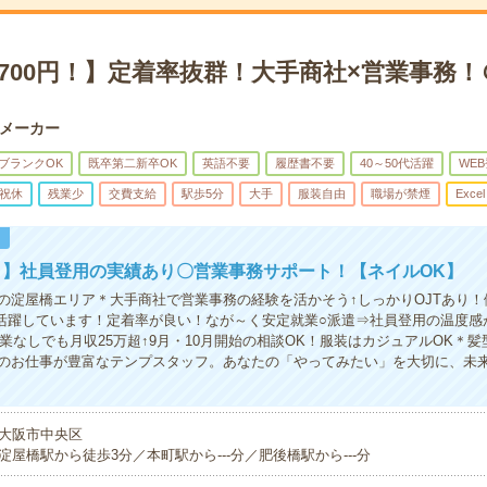
700円！】定着率抜群！大手商社×営業事務
メーカー
ブランクOK
既卒第二新卒OK
英語不要
履歴書不要
40～50代活躍
WE
祝休
残業少
交費支給
駅歩5分
大手
服装自由
職場が禁煙
Excel
！
！】社員登用の実績あり〇営業事務サポート！【ネイルOK】
の淀屋橋エリア＊大手商社で営業事務の経験を活かそう↑しっかりOJTあり！
代が活躍しています！定着率が良い！なが～く安定就業○派遣⇒社員登用の温度
残業なしでも月収25万超↑9月・10月開始の相談OK！服装はカジュアルOK＊
のお仕事が豊富なテンプスタッフ。あなたの「やってみたい」を大切に、未
大阪市中央区
淀屋橋駅から徒歩3分／本町駅から---分／肥後橋駅から---分