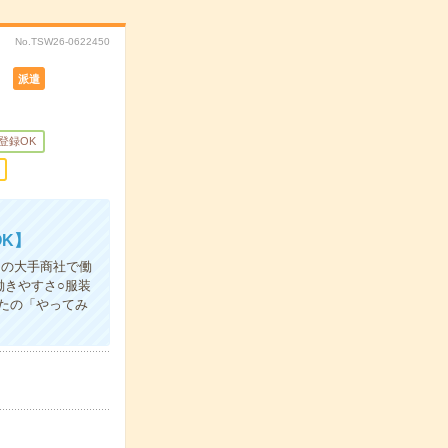
No.TSW26-0622450
！
派遣
B登録OK
K】
！の大手商社で働
働きやすさ○服装
たの「やってみ