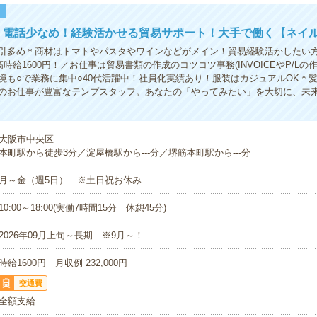
！
！電話少なめ！経験活かせる貿易サポート！大手で働く【ネイル
引多め＊商材はトマトやパスタやワインなどがメイン！貿易経験活かしたい方
時給1600円！／お仕事は貿易書類の作成のコツコツ事務(INVOICEやP/Lの
境も○で業務に集中○40代活躍中！社員化実績あり！服装はカジュアルOK＊
のお仕事が豊富なテンプスタッフ。あなたの「やってみたい」を大切に、未
大阪市中央区
本町駅から徒歩3分／淀屋橋駅から---分／堺筋本町駅から---分
月～金（週5日） ※土日祝お休み
10:00～18:00(実働7時間15分 休憩45分)
2026年09月上旬～長期 ※9月～！
時給1600円 月収例 232,000円
交通費
全額支給