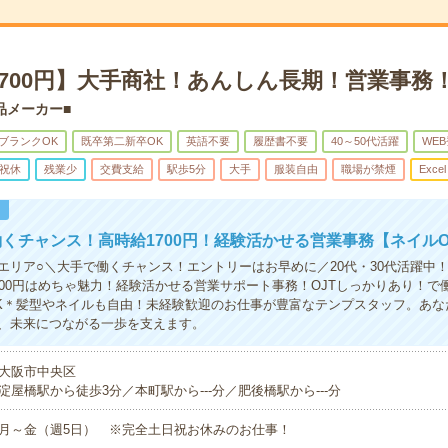
1700円】大手商社！あんしん長期！営業事務
品メーカー■
ブランクOK
既卒第二新卒OK
英語不要
履歴書不要
40～50代活躍
WE
祝休
残業少
交費支給
駅歩5分
大手
服装自由
職場が禁煙
Excel
！
くチャンス！高時給1700円！経験活かせる営業事務【ネイルO
エリア○＼大手で働くチャンス！エントリーはお早めに／20代・30代活躍中
700円はめちゃ魅力！経験活かせる営業サポート事務！OJTしっかりあり！で
K＊髪型やネイルも自由！未経験歓迎のお仕事が豊富なテンプスタッフ。あな
、未来につながる一歩を支えます。
大阪市中央区
淀屋橋駅から徒歩3分／本町駅から---分／肥後橋駅から---分
月～金（週5日） ※完全土日祝お休みのお仕事！