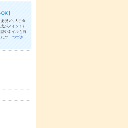
OK】
必見○＼大手食
作成がメイン！)
髪型やネイルも自
来につ…
つづき