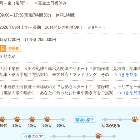
月～金（週5日） ※完全土日祝休み
09:00～17:30(実働7時間30分 休憩1時間)
2026年09月上旬～長期 10月開始の相談OK！ ※9月～！
時給1700円 月収例 255,000円
交通費
全額支給
＊計上業務、入出金処理＊輸出入関連のサポート＊書類作成（見積書、配車依
配車・納入手配＊電話対応、来客対応＊ファイリング、その…
つづきを見る
＊未経験の方歓迎＊未経験の方でも安心スタート！・登録時、キャリアを一
（電話面談の場合）・あなたに合ったお仕事や働き方をご提案…
つづきを見
職場の様子
20代
30代
40代
50代
60代
活気がある
仕事の仕方