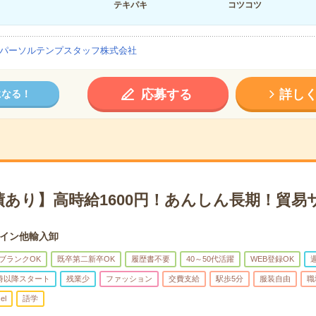
テキパキ
コツコツ
パーソルテンプスタッフ株式会社
応募する
詳し
になる！
績あり】高時給1600円！あんしん長期！貿易
イン他輸入卸
ブランクOK
既卒第二新卒OK
履歴書不要
40～50代活躍
WEB登録OK
0時以降スタート
残業少
ファッション
交費支給
駅歩5分
服装自由
職
el
語学