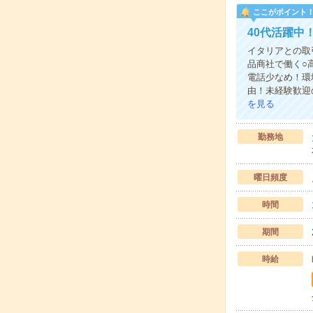
ここがポイント
40代活躍中
イタリアとの取
品商社で働く○高
電話少なめ！環
由！未経験歓迎
を見る
勤務地
曜日頻度
時間
期間
時給