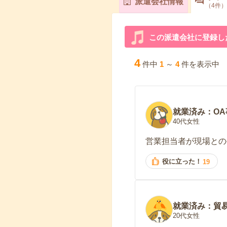
派遣会社情報
4
件
この派遣会社に登録し
4
件中
1
～
4
件を表示中
就業済み：OA
40代女性
営業担当者が現場との
役に立った！
19
就業済み：貿
20代女性