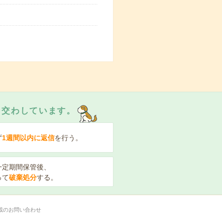
を交わしています。
ず
1週間以内に返信
を行う。
一定期間保管後、
って
破棄処分
する。
載のお問い合わせ