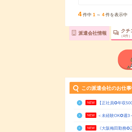
4
件中
1
～
4
件を表示中
クチ
派遣会社情報
4
件
この派遣会社のお仕事
【正社員✪年収5
NEW
＜未経験OK✪週3
NEW
《大阪梅田勤務✪
NEW