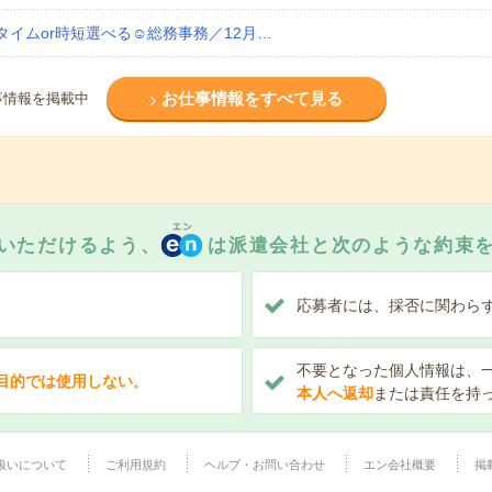
イムor時短選べる☺総務事務／12月…
お仕事情報をすべて見る
事情報を掲載中
いただけるよう、
は派遣会社と次のような約束
、
応募者には、採否に関わら
不要となった個人情報は、
目的では使用しない
。
本人へ返却
または責任を持
扱いについて
ご利用規約
ヘルプ・お問い合わせ
エン会社概要
掲