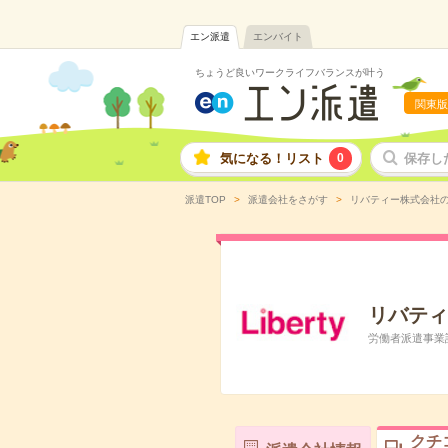
エン派遣
エンバイト
ちょうど良いワークライフバランスが叶う
関東版
気になる！リスト
0
保存し
派遣TOP
派遣会社をさがす
リバティー株式会社
リバティ
労働者派遣事業許可
クチ