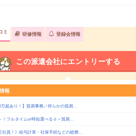
コミ
研修情報
登録会情報
この派遣会社にエントリーする
情報
00万超あり！】貿易事務／何らかの貿易…
～！フルタイムor時短選べる☺＞貿易…
正社員！》給与計算・社保手続などの総務…