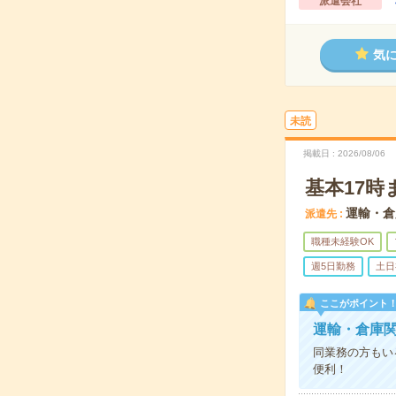
派遣会社
気
未読
掲載日
2026/08/06
基本17
運輸・倉
派遣先
職種未経験OK
週5日勤務
土日
ここがポイント
運輸・倉庫
同業務の方もい
便利！