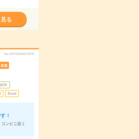
く見る
No.SST5204427978
派遣
録OK
d
Excel
です！
・コンビニ近く