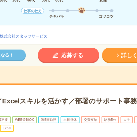
20代
30代
40代
50代
60代
女性
仕事の仕方
テキパキ
コツコツ
株式会社スタッフサービス
応募する
詳し
になる！
Excelスキルを活かす／部署のサポート事務
書不要
WEB登録OK
週5日勤務
土日祝休
交費支給
駅歩5分
大手
Excel