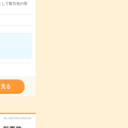
として取引先の管
く見る
No.ADCTA01468150