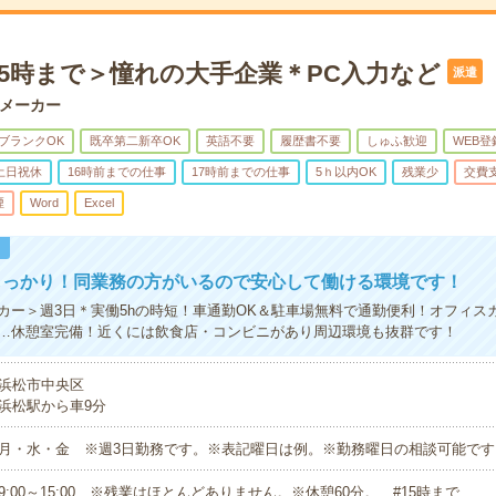
15時まで＞憧れの大手企業＊PC入力など
派遣
メーカー
ブランクOK
既卒第二新卒OK
英語不要
履歴書不要
しゅふ歓迎
WEB登
土日祝休
16時前までの仕事
17時前までの仕事
5ｈ以内OK
残業少
交費
煙
Word
Excel
！
しっかり！同業務の方がいるので安心して働ける環境です！
カー＞週3日＊実働5hの時短！車通勤OK＆駐車場無料で通勤便利！オフィス
…休憩室完備！近くには飲食店・コンビニがあり周辺環境も抜群です！
浜松市中央区
浜松駅から車9分
月・水・金 ※週3日勤務です。※表記曜日は例。※勤務曜日の相談可能です
9:00～15:00 ※残業はほとんどありません。※休憩60分。 #15時まで