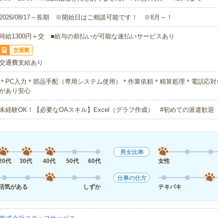
2026/08/17～長期 ※開始日はご相談可能です！ ※8月～！
時給1300円＋交 ■給与の前払いが可能な速払いサービスあり
交通費
交通費支給あり
＊PC入力＊部品手配（専用システム使用）＊作業依頼＊精算処理＊電話応対
があり安心
未経験OK！【必要なOAスキル】Excel（グラフ作成） #初めての派遣歓迎
男女比率
20代
30代
40代
50代
60代
女性
仕事の仕方
活気がある
しずか
テキパキ