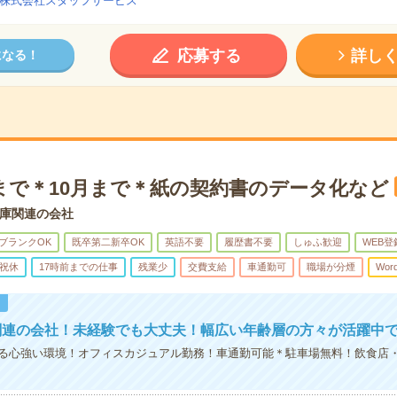
株式会社スタッフサービス
応募する
詳し
になる！
時まで＊10月まで＊紙の契約書のデータ化など
庫関連の会社
ブランクOK
既卒第二新卒OK
英語不要
履歴書不要
しゅふ歓迎
WEB登
祝休
17時前までの仕事
残業少
交費支給
車通勤可
職場が分煙
Wor
！
関連の会社！未経験でも大丈夫！幅広い年齢層の方々が活躍中
る心強い環境！オフィスカジュアル勤務！車通勤可能＊駐車場無料！飲食店