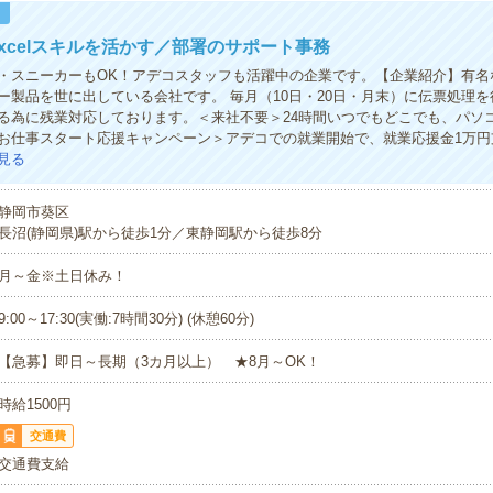
！
xcelスキルを活かす／部署のサポート事務
・スニーカーもOK！アデコスタッフも活躍中の企業です。【企業紹介】有名
ー製品を世に出している会社です。 毎月（10日・20日・月末）に伝票処理
る為に残業対応しております。＜来社不要＞24時間いつでもどこでも、パソ
お仕事スタート応援キャンペーン＞アデコでの就業開始で、就業応援金1万円
見る
静岡市葵区
長沼(静岡県)駅から徒歩1分／東静岡駅から徒歩8分
月～金※土日休み！
9:00～17:30(実働:7時間30分) (休憩60分)
【急募】即日～長期（3カ月以上） ★8月～OK！
時給1500円
交通費
交通費支給