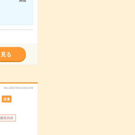
男性
く見る
No.ADCTA01482245
派遣
服装自由