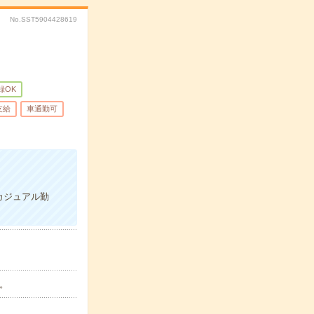
No.SST5904428619
録OK
支給
車通勤可
カジュアル勤
。