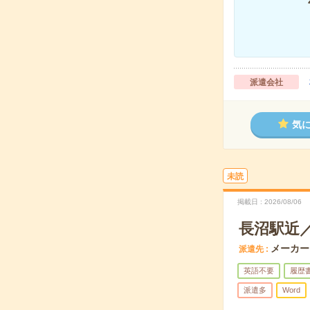
派遣会社
気
未読
掲載日
2026/08/06
長沼駅近／
メーカー
派遣先
英語不要
履歴
派遣多
Word