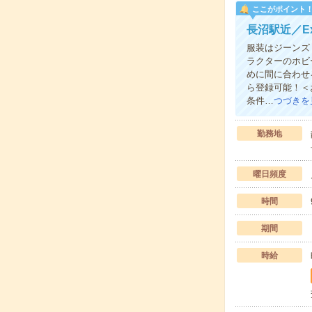
ここがポイント
長沼駅近／E
服装はジーンズ
ラクターのホビ
めに間に合わせ
ら登録可能！＜
条件…
つづきを
勤務地
曜日頻度
時間
期間
時給