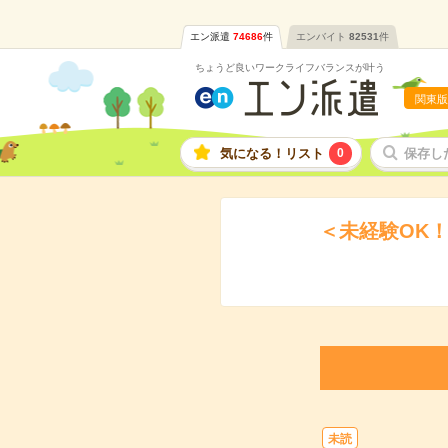
エン派遣
74686
件
エンバイト
82531
件
ちょうど良いワークライフバランスが叶う
関東版
気になる！リスト
0
保存し
＜未経験OK
未読