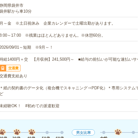
静岡県袋井市
袋井駅から車10分
月～金 ※土日祝休み 企業カレンダーで土曜出勤があります。
8:00～17:00 ※残業はほとんどありません。※休憩60分。
2026/09/01～短期 ※9月～！
時給1400円＋交 【月収例】241,500円～ ■給与の前払いが可能な速払い
交通費
交通費支給あり
＊紙の契約書のデータ化（複合機でスキャニング⇒PDF化）＊専用システム
ど
未経験OK！ #初めての派遣歓迎
男女比率