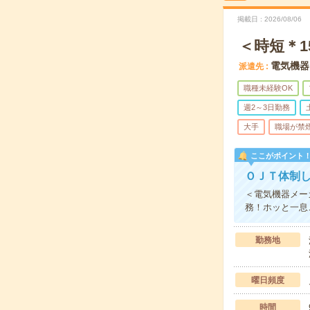
掲載日
2026/08/06
＜時短＊
電気機器
派遣先
職種未経験OK
週2～3日勤務
大手
職場が禁
ここがポイント
ＯＪＴ体制
＜電気機器メー
務！ホッと一息
勤務地
曜日頻度
時間