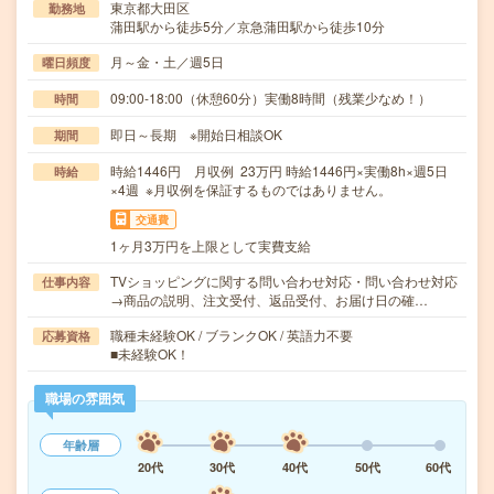
東京都大田区
勤務地
蒲田駅から徒歩5分／京急蒲田駅から徒歩10分
月～金・土／週5日
曜日頻度
09:00-18:00（休憩60分）実働8時間（残業少なめ！）
時間
即日～長期 ※開始日相談OK
期間
時給1446円 月収例 23万円 時給1446円×実働8h×週5日
時給
×4週 ※月収例を保証するものではありません。
交通費
1ヶ月3万円を上限として実費支給
TVショッピングに関する問い合わせ対応・問い合わせ対応
仕事内容
→商品の説明、注文受付、返品受付、お届け日の確…
職種未経験OK / ブランクOK / 英語力不要
応募資格
■未経験OK！
職場の雰囲気
年齢層
20代
30代
40代
50代
60代