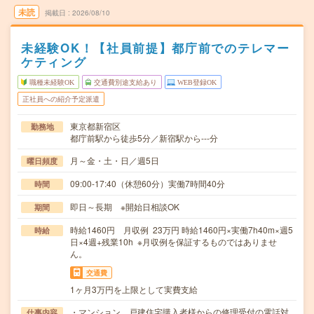
未読
掲載日
2026/08/10
未経験OK！【社員前提】都庁前でのテレマー
ケティング
職種未経験OK
交通費別途支給あり
WEB登録OK
正社員への紹介予定派遣
東京都新宿区
勤務地
都庁前駅から徒歩5分／新宿駅から---分
月～金・土・日／週5日
曜日頻度
09:00-17:40（休憩60分）実働7時間40分
時間
即日～長期 ※開始日相談OK
期間
時給1460円 月収例 23万円 時給1460円×実働7h40m×週5
時給
日×4週+残業10h ※月収例を保証するものではありませ
ん。
交通費
1ヶ月3万円を上限として実費支給
・マンション、戸建住宅購入者様からの修理受付の電話対
仕事内容