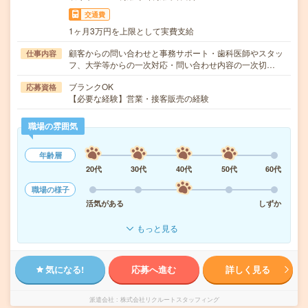
交通費
1ヶ月3万円を上限として実費支給
顧客からの問い合わせと事務サポート・歯科医師やスタッ
仕事内容
フ、大学等からの一次対応・問い合わせ内容の一次切…
ブランクOK
応募資格
【必要な経験】営業・接客販売の経験
職場の雰囲気
年齢層
20代
30代
40代
50代
60代
職場の様子
活気がある
しずか
もっと見る
気になる!
応募へ進む
詳しく見る
派遣会社
株式会社リクルートスタッフィング