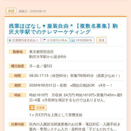
未読
掲載日
2026/08/10
残業ほぼなし▼服装自由＊【複数名募集】駒
沢大学駅でのテレマーケティング
交通費別途支給あり
土日祝日が休み
WEB登録OK
派遣
東京都世田谷区
勤務地
駒沢大学駅から徒歩6分
月～金／週5日
曜日頻度
08:30-17:15（休憩60分）実働7時間45分（残業少なめ！）
時間
2026年09月01日～長期 ※開始日相談OK ※9月～！
期間
時給1610円 月収例 24万円 時給1610円×実働7h45m×週5
時給
日×4週 ※月収例を保証するものではありません。
交通費
1ヶ月3万円を上限として実費支給
区内の入園担当関連業務のお仕事・電話対応・入園手続き
仕事内容
案内・専用システム入力・資料作成「子どもだれでも…