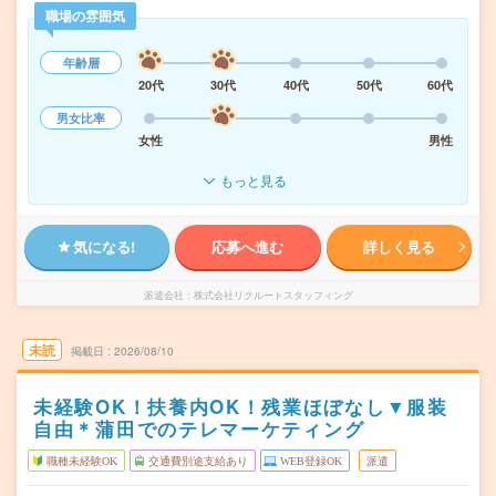
職場の雰囲気
年齢層
20代
30代
40代
50代
60代
男女比率
女性
男性
もっと見る
気になる!
応募へ進む
詳しく見る
派遣会社
株式会社リクルートスタッフィング
未読
掲載日
2026/08/10
未経験OK！扶養内OK！残業ほぼなし▼服装
自由＊蒲田でのテレマーケティング
職種未経験OK
交通費別途支給あり
WEB登録OK
派遣