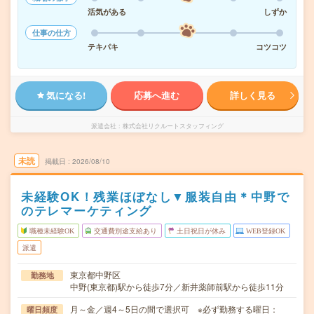
活気がある
しずか
仕事の仕方
テキパキ
コツコツ
気になる!
応募へ進む
詳しく見る
派遣会社
株式会社リクルートスタッフィング
未読
掲載日
2026/08/10
未経験OK！残業ほぼなし▼服装自由＊中野で
のテレマーケティング
職種未経験OK
交通費別途支給あり
土日祝日が休み
WEB登録OK
派遣
東京都中野区
勤務地
中野(東京都)駅から徒歩7分／新井薬師前駅から徒歩11分
月～金／週4～5日の間で選択可 ※必ず勤務する曜日：
曜日頻度