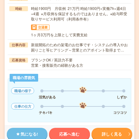
時給1900円 月収例 21万円 時給1900円×実働7h×週4日
時給
×4週 ※月収例を保証するものではありません。※給与即受
取りサービス利用可（利用条件有）
交通費
1ヶ月3万円を上限として実費支給
新規開拓のための架電のお仕事です・システムの導入やお
仕事内容
困りごと等ヒアリング～営業とのアポイント取得まで…
ブランクOK / 英語力不要
応募資格
営業・接客販売の経験がある方
職場の雰囲気
職場の様子
活気がある
しずか
仕事の仕方
テキパキ
コツコツ
気になる!
応募へ進む
詳しく見る