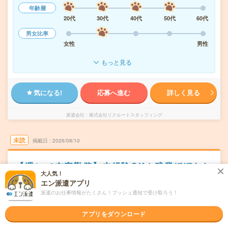
年齢層
20代
30代
40代
50代
60代
男女比率
女性
男性
もっと見る
気になる!
応募へ進む
詳しく見る
派遣会社
株式会社リクルートスタッフィング
未読
掲載日
2026/08/10
【週1～2在宅勤務】未経験OK！残業ほぼなし
大人気！
▼新宿でテレマーケティング
エン派遣アプリ
職種未経験OK
交通費別途支給あり
土日祝日が休み
派遣のお仕事情報がたくさん！プッシュ通知で受け取ろう！
在宅・リモート
WEB登録OK
派遣
アプリをダウンロード
東京都新宿区
勤務地