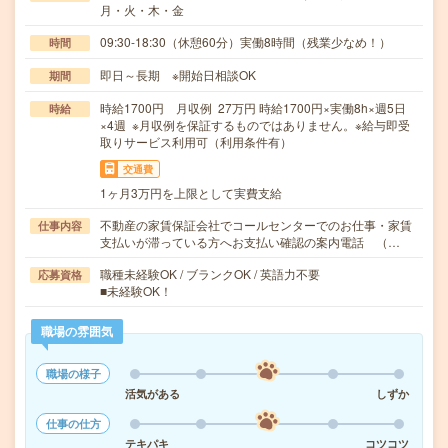
月・火・木・金
09:30-18:30（休憩60分）実働8時間（残業少なめ！）
時間
即日～長期 ※開始日相談OK
期間
時給1700円 月収例 27万円 時給1700円×実働8h×週5日
時給
×4週 ※月収例を保証するものではありません。※給与即受
取りサービス利用可（利用条件有）
交通費
1ヶ月3万円を上限として実費支給
不動産の家賃保証会社でコールセンターでのお仕事・家賃
仕事内容
支払いが滞っている方へお支払い確認の案内電話 （…
職種未経験OK / ブランクOK / 英語力不要
応募資格
■未経験OK！
職場の雰囲気
職場の様子
活気がある
しずか
仕事の仕方
テキパキ
コツコツ