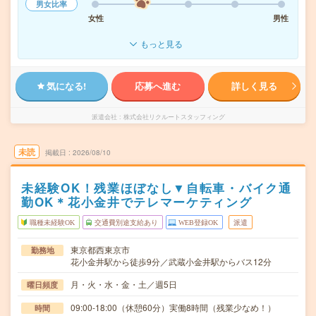
男女比率
女性
男性
もっと見る
気になる!
応募へ進む
詳しく見る
派遣会社
株式会社リクルートスタッフィング
未読
掲載日
2026/08/10
未経験OK！残業ほぼなし▼自転車・バイク通
勤OK＊花小金井でテレマーケティング
職種未経験OK
交通費別途支給あり
WEB登録OK
派遣
東京都西東京市
勤務地
花小金井駅から徒歩9分／武蔵小金井駅からバス12分
月・火・水・金・土／週5日
曜日頻度
09:00-18:00（休憩60分）実働8時間（残業少なめ！）
時間