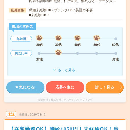
内容や請求額の照会、住所変更、解約など・データ入…
職種未経験OK / ブランクOK / 英語力不要
応募資格
■未経験OK！
職場の雰囲気
年齢層
20代
30代
40代
50代
60代
男女比率
女性
男性
もっと見る
気になる!
応募へ進む
詳しく見る
派遣会社
株式会社リクルートスタッフィング
未読
掲載日
2026/08/10
【在宅勤務OK】時給1850円！未経験OK！渋