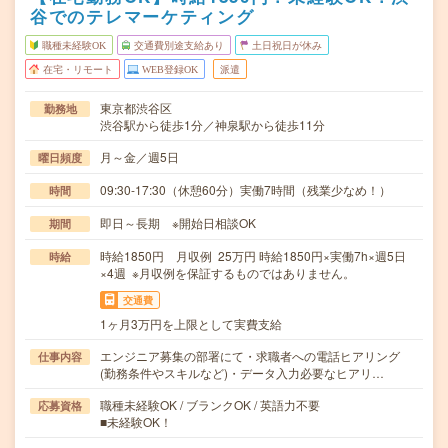
谷でのテレマーケティング
職種未経験OK
交通費別途支給あり
土日祝日が休み
在宅・リモート
WEB登録OK
派遣
東京都渋谷区
勤務地
渋谷駅から徒歩1分／神泉駅から徒歩11分
月～金／週5日
曜日頻度
09:30-17:30（休憩60分）実働7時間（残業少なめ！）
時間
即日～長期 ※開始日相談OK
期間
時給1850円 月収例 25万円 時給1850円×実働7h×週5日
時給
×4週 ※月収例を保証するものではありません。
交通費
1ヶ月3万円を上限として実費支給
エンジニア募集の部署にて・求職者への電話ヒアリング
仕事内容
(勤務条件やスキルなど)・データ入力必要なヒアリ…
職種未経験OK / ブランクOK / 英語力不要
応募資格
■未経験OK！