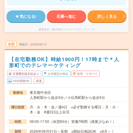
気になる!
応募へ進む
詳しく見る
派遣会社
株式会社リクルートスタッフィング
未読
掲載日
2026/08/10
【在宅勤務OK】時給1900円！17時まで＊人
形町でのテレマーケティング
交通費別途支給あり
土日祝日が休み
在宅・リモート
WEB登録OK
派遣
東京都中央区
勤務地
人形町駅から徒歩3分／小伝馬町駅から徒歩5分
月・火・木・金／週4日 ※必ず勤務する曜日：月・火・
曜日頻度
木・金 #週3日以上在宅
09:00-17:00（休憩60分）実働7時間（残業少なめ！）
時間
2026年09月01日～長期 ※開始日相談OK ※9月～！
期間