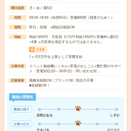
月～金／週5日
曜日頻度
09:00-18:00（休憩60分）実働8時間（残業少なめ！）
時間
即日～長期 ※開始日相談OK
期間
時給1950円 月収例 31万円 時給1950円×実働8h×週5日
時給
×4週 ※月収例を保証するものではありません。
交通費
1ヶ月3万円を上限として実費支給
イベント無線機レンタル×受電のおしごと※繁忙期のサポー
仕事内容
ト・受電対応(20～30件/日)・問い合わせ対…
職種未経験OK / ブランクOK / 英語力不要
応募資格
■未経験OK！
職場の雰囲気
職場の様子
活気がある
しずか
仕事の仕方
テキパキ
コツコツ