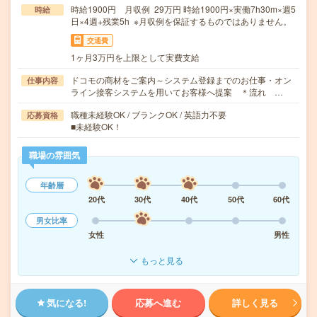
時給1900円 月収例 29万円 時給1900円×実働7h30m×週5
時給
日×4週+残業5h ※月収例を保証するものではありません。
交通費
1ヶ月3万円を上限として実費支給
ドコモの商材をご案内～システム登録までのお仕事・オン
仕事内容
ライン接客システムを用いてお客様へ提案 ＊流れ …
職種未経験OK / ブランクOK / 英語力不要
応募資格
■未経験OK！
職場の雰囲気
年齢層
20代
30代
40代
50代
60代
男女比率
女性
男性
もっと見る
気になる!
応募へ進む
詳しく見る