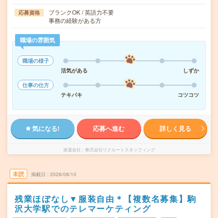
ブランクOK / 英語力不要
応募資格
事務の経験がある方
職場の雰囲気
職場の様子
活気がある
しずか
仕事の仕方
テキパキ
コツコツ
気になる!
応募へ進む
詳しく見る
派遣会社
株式会社リクルートスタッフィング
未読
掲載日
2026/08/10
残業ほぼなし▼服装自由＊【複数名募集】駒
沢大学駅でのテレマーケティング