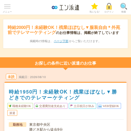
メニュー
気になる!
ログイン
検索
時給2000円！未経験OK！残業ほぼなし▼服装自由＊外苑
前でテレマーケティング
のお仕事情報は、掲載が終了しています
掲載時の情報は、
ページ下部
からご覧いただけます。
お探しの条件に近い派遣のお仕事
未読
掲載日
2026/08/10
時給1950円！未経験OK！残業ほぼなし▼勝
どきでのテレマーケティング
職種未経験OK
交通費別途支給あり
土日祝日が休み
WEB登録OK
派遣
東京都中央区
勤務地
勝どき駅から徒歩9分