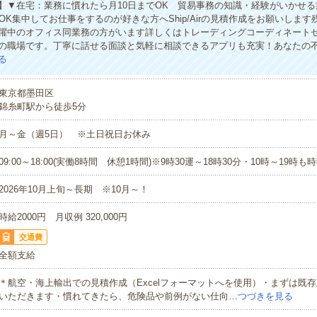
】▼在宅：業務に慣れたら月10日までOK 貿易事務の知識・経験がいかせ
OK集中してお仕事をするのが好きな方へShip/Airの見積作成をお願いしま
躍中のオフィス同業務の方がいます詳しくはトレーディングコーディネート
の職場です。丁寧に話せる面談と気軽に相談できるアプリも充実！あなたの
る
東京都墨田区
錦糸町駅から徒歩5分
月～金（週5日） ※土日祝日お休み
09:00～18:00(実働8時間 休憩1時間)※9時30運～18時30分・10時～19時
2026年10月上旬～長期 ※10月～！
時給2000円 月収例 320,000円
交通費
全額支給
＊航空・海上輸出での見積作成（Excelフォーマットへを使用）・まずは既
いただきます・慣れてきたら、危険品や前例がない仕向…
つづきを見る