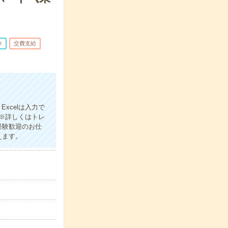
休
交費支給
xcelは入力で
※詳しくはトレ
経験歓迎のお仕
えます。