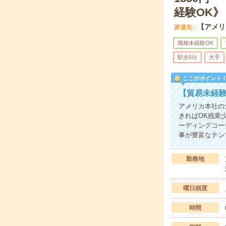
経験OK》
【アメリ
派遣先
職種未経験OK
駅歩5分
大手
ここがポイント
【貿易未経
アメリカ本社の
きればOK残業
ーディングコー
事が豊富なテン
勤務地
曜日頻度
時間