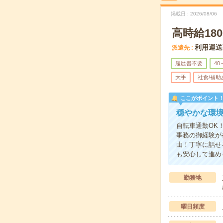
掲載日
2026/08/06
高時給1
利用運送
派遣先
履歴書不要
40
大手
社食/補助
ここがポイント
穏やかな環境
自転車通勤OK
事務の御経験が
由！丁寧に話せ
も安心して進め
勤務地
曜日頻度