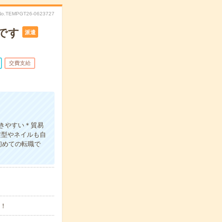
No.TEMPGT26-0623727
です
派遣
交費支給
きやすい＊貿易
髪型やネイルも自
初めての転職で
す！