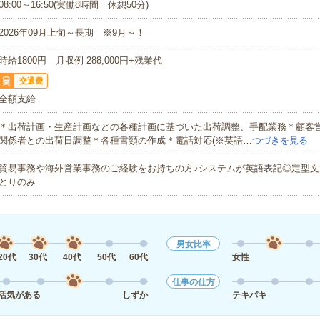
08:00～16:50(実働8時間 休憩50分)
2026年09月上旬～長期 ※9月～！
時給1800円 月収例 288,000円+残業代
交通費
全額支給
＊出荷計画・生産計画などの各種計画に基づいた出荷調整、手配業務＊顧客
関係者との出荷日調整＊各種書類の作成＊電話対応(※英語…
つづきを見る
貿易事務や海外営業事務のご経験をお持ちの方♪システムが英語表記◎定型文
とりのみ
男女比率
20代
30代
40代
50代
60代
女性
仕事の仕方
活気がある
しずか
テキパキ