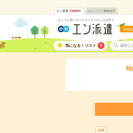
エン派遣
74686
件
エンバイト
82531
件
ちょうど良いワークライフバランスが叶う
関東版
気になる！リスト
0
保存し
時
未読