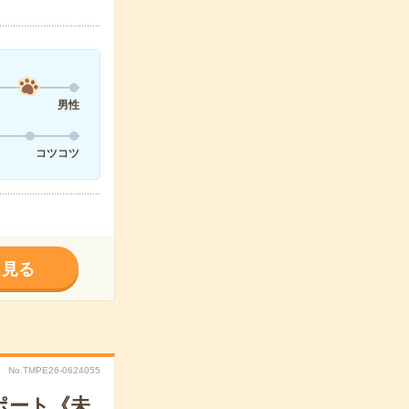
男性
コツコツ
く見る
No.TMPE26-0624055
サポート《未