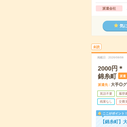
派遣会社
気
未読
掲載日
2026/08/06
2000
錦糸町
派遣
大手◎グ
派遣先
英語不要
履歴
残業なし
交費
ここがポイント
【錦糸町】