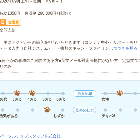
2026年09月上旬～長期 ※9月～！
時給1850円 月収例 296,000円+残業代
交通費
全額支給
主にアジアからの輸入を担当いただきます（コンテナ中心）サポートあり
データ入力（自社システム） ・書類スキャン・ファイリン…
つづきを見る
●何らかの事務のご経験のある方●英文メール対応等抵抗がない方 定型文で
りのみ
男女比率
20代
30代
40代
50代
60代
女性
仕事の仕方
活気がある
しずか
テキパキ
パーソルテンプスタッフ株式会社