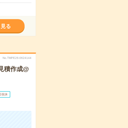
く見る
No.TMPE26-0624144
見積作成@
日祝休