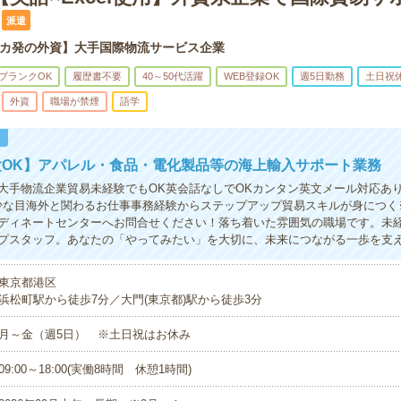
派遣
カ発の外資】大手国際物流サービス企業
ブランクOK
履歴書不要
40～50代活躍
WEB登録OK
週5日勤務
土日祝
外資
職場が禁煙
語学
！
験OK】アパレル・食品・電化製品等の海上輸入サポート業務
大手物流企業貿易未経験でもOK英会話なしでOKカンタン英文メール対応ありE
少な目海外と関わるお仕事事務経験からステップアップ貿易スキルが身につく
ディネートセンターへお問合せください！落ち着いた雰囲気の職場です。未
プスタッフ。あなたの「やってみたい」を大切に、未来につながる一歩を支
東京都港区
浜松町駅から徒歩7分／大門(東京都)駅から徒歩3分
月～金（週5日） ※土日祝はお休み
09:00～18:00(実働8時間 休憩1時間)