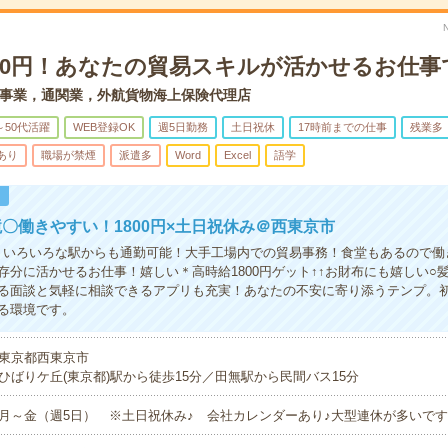
800円！あなたの貿易スキルが活かせるお仕事
事業，通関業，外航貨物海上保険代理店
～50代活躍
WEB登録OK
週5日勤務
土日祝休
17時前までの仕事
残業多
あり
職場が禁煙
派遣多
Word
Excel
語学
！
〇働きやすい！1800円×土日祝休み＠西東京市
！いろいろな駅からも通勤可能！大手工場内での貿易事務！食堂もあるので働
存分に活かせるお仕事！嬉しい＊高時給1800円ゲット↑↑お財布にも嬉しい○
る面談と気軽に相談できるアプリも充実！あなたの不安に寄り添うテンプ。
る環境です。
東京都西東京市
ひばりケ丘(東京都)駅から徒歩15分／田無駅から民間バス15分
月～金（週5日） ※土日祝休み♪ 会社カレンダーあり♪大型連休が多いで