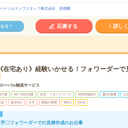
パーソルテンプスタッフ株式会社 首都圏
応募する
詳し
になる！
円＊《在宅あり》経験いかせる！フォワーダーで
ローバル物流サービス
書不要
40～50代活躍
在宅・リモートワーク
WEB登録OK
週5日勤務
土
支給
駅歩5分
大手
職場が禁煙
Word
Excel
！
大手〇フォワーダーでの見積作成のお仕事