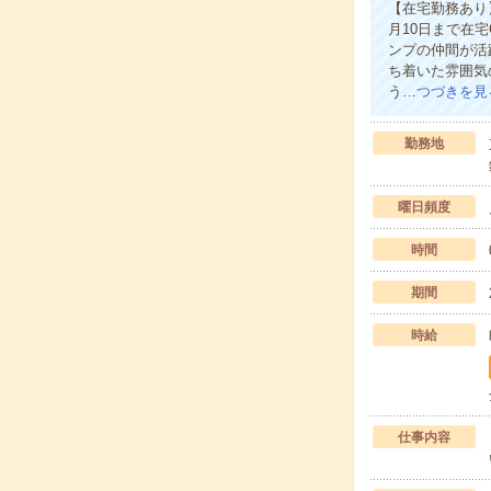
【在宅勤務あり
月10日まで在宅
ンプの仲間が活
ち着いた雰囲気
う…
つづきを見
勤務地
曜日頻度
時間
期間
時給
仕事内容