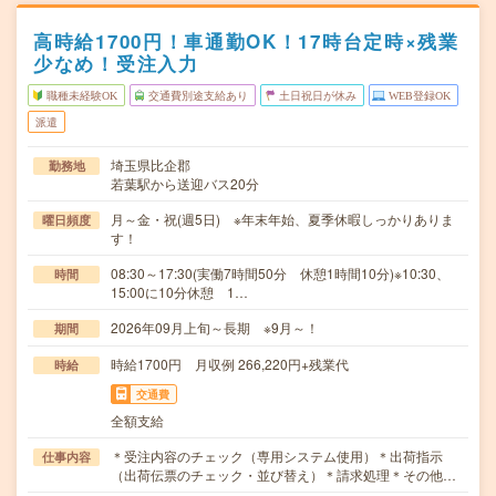
高時給1700円！車通勤OK！17時台定時×残業
少なめ！受注入力
職種未経験OK
交通費別途支給あり
土日祝日が休み
WEB登録OK
派遣
埼玉県比企郡
勤務地
若葉駅から送迎バス20分
月～金・祝(週5日) ※年末年始、夏季休暇しっかりありま
曜日頻度
す！
08:30～17:30(実働7時間50分 休憩1時間10分)※10:30、
時間
15:00に10分休憩 1…
2026年09月上旬～長期 ※9月～！
期間
時給1700円 月収例 266,220円+残業代
時給
交通費
全額支給
＊受注内容のチェック（専用システム使用）＊出荷指示
仕事内容
（出荷伝票のチェック・並び替え）＊請求処理＊その他…