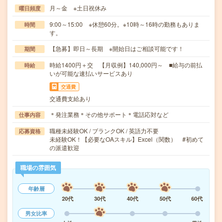
月～金 ※土日祝休み
曜日頻度
9:00～15:00 ※休憩60分。※10時～16時の勤務もありま
時間
す。
【急募】即日～長期 ※開始日はご相談可能です！
期間
時給1400円＋交 【月収例】140,000円～ ■給与の前払
時給
いが可能な速払いサービスあり
交通費
交通費支給あり
＊発注業務＊その他サポート＊電話応対など
仕事内容
職種未経験OK / ブランクOK / 英語力不要
応募資格
未経験OK！【必要なOAスキル】Excel（関数） #初めて
の派遣歓迎
職場の雰囲気
年齢層
20代
30代
40代
50代
60代
男女比率