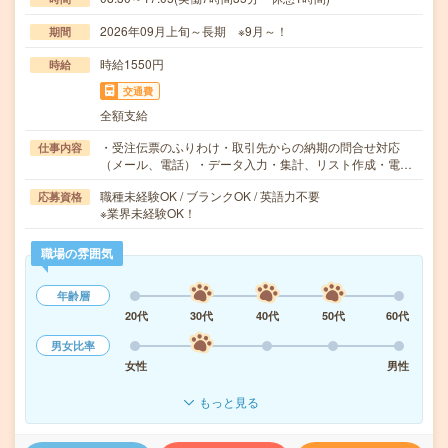
2026年09月上旬～長期 ※9月～！
期間
時給1550円
時給
交通費
全額支給
・受注伝票のふりわけ・取引先からの納期の問合せ対応
仕事内容
（メール、電話）・データ入力・集計、リスト作成・電…
職種未経験OK / ブランクOK / 英語力不要
応募資格
※業界未経験OK！
職場の雰囲気
年齢層
20代
30代
40代
50代
60代
男女比率
女性
男性
もっと見る