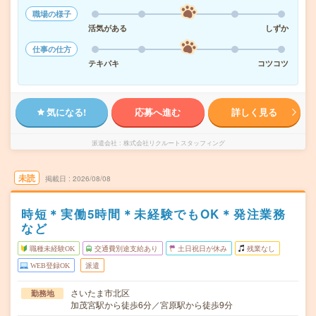
職場の様子
活気がある
しずか
仕事の仕方
テキパキ
コツコツ
気になる!
応募へ進む
詳しく見る
派遣会社
株式会社リクルートスタッフィング
未読
掲載日
2026/08/08
時短＊実働5時間＊未経験でもOK＊発注業務
など
職種未経験OK
交通費別途支給あり
土日祝日が休み
残業なし
WEB登録OK
派遣
さいたま市北区
勤務地
加茂宮駅から徒歩6分／宮原駅から徒歩9分