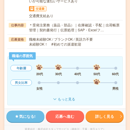
いが可能な速払いサービスあり
交通費
交通費支給あり
＊受発注業務（薬品・部品）｜在庫確認・手配｜出荷帳票
仕事内容
管理｜契約書発行｜伝票処理｜SAP・Excelフ…
職種未経験OK / ブランクOK / 英語力不要
応募資格
未経験OK！ #初めての派遣歓迎
職場の雰囲気
年齢層
20代
30代
40代
50代
60代
男女比率
女性
男性
もっと見る
気になる!
応募へ進む
詳しく見る
派遣会社
株式会社スタッフサービス（神奈川・千葉・埼玉エリア）