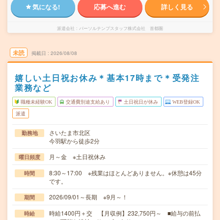
気になる!
応募へ進む
詳しく見る
派遣会社
パーソルテンプスタッフ株式会社 首都圏
未読
掲載日
2026/08/08
嬉しい土日祝お休み＊基本17時まで＊受発注
業務など
職種未経験OK
交通費別途支給あり
土日祝日が休み
WEB登録OK
派遣
さいたま市北区
勤務地
今羽駅から徒歩2分
月～金 ※土日祝休み
曜日頻度
8:30～17:00 ※残業はほとんどありません。※休憩は45分
時間
です。
2026/09/01～長期 ※9月～！
期間
時給1400円＋交 【月収例】232,750円～ ■給与の前払
時給