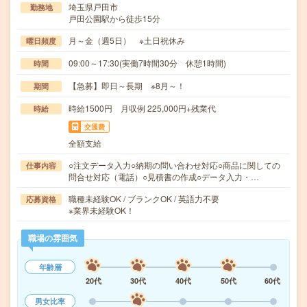
埼玉県戸田市
勤務地
戸田公園駅から徒歩15分
月～金（週5日） ※土日祝休み
曜日頻度
09:00～17:30(実働7時間30分 休憩1時間)
時間
【急募】即日～長期 ※8月～！
期間
時給1500円 月収例 225,000円+残業代
時給
交通費
全額支給
○注文データ入力○納期の問い合わせ対応○商品に関しての
仕事内容
問合せ対応（電話）○見積書の作成○データ入力・…
職種未経験OK / ブランクOK / 英語力不要
応募資格
※業界未経験OK！
職場の雰囲気
年齢層
20代
30代
40代
50代
60代
男女比率