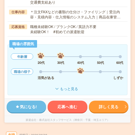
交通費支給あり
＊注文FAXなどの書類の仕分け・ファイリング｜受注内
仕事内容
容・見積内容・仕入情報のシステム入力｜商品在庫管…
職種未経験OK / ブランクOK / 英語力不要
応募資格
未経験OK！ #初めての派遣歓迎
職場の雰囲気
年齢層
20代
30代
40代
50代
60代
職場の様子
活気がある
しずか
もっと見る
気になる!
応募へ進む
詳しく見る
派遣会社
株式会社スタッフサービス（神奈川・千葉・埼玉エリア）
未読