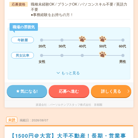
職種未経験OK / ブランクOK / パソコンスキル不要 / 英語力
応募資格
不要
●事務経験をお持ちの方！
職場の雰囲気
年齢層
20代
30代
40代
50代
60代
男女比率
女性
男性
もっと見る
気になる!
応募へ進む
詳しく見る
派遣会社
パーソルテンプスタッフ株式会社 首都圏
未読
掲載日
2026/08/07
【1500円＠大宮】大手不動産！長期・営業事