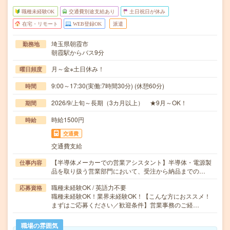
職種未経験OK
交通費別途支給あり
土日祝日が休み
在宅・リモート
WEB登録OK
派遣
埼玉県朝霞市
勤務地
朝霞駅からバス9分
月～金※土日休み！
曜日頻度
9:00～17:30(実働:7時間30分) (休憩60分)
時間
2026/9/上旬～長期（3カ月以上） ★9月～OK！
期間
時給1500円
時給
交通費
交通費支給
【半導体メーカーでの営業アシスタント】半導体・電源製
仕事内容
品を取り扱う営業部門において、受注から納品までの…
職種未経験OK / 英語力不要
応募資格
職種未経験OK！業界未経験OK！【こんな方におススメ！
まずはご応募ください／歓迎条件】営業事務のご経…
職場の雰囲気