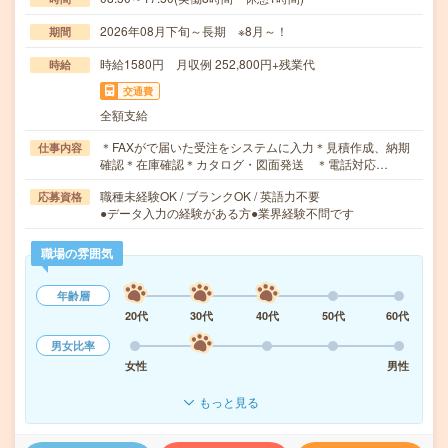
2026年08月下旬～長期 ※8月～！
期間
時給1580円 月収例 252,800円+残業代
時給
交通費
全額支給
＊FAXがで届いた受注をシステムに入力＊見積作成、納期
仕事内容
確認＊在庫確認＊カタログ・図面発送 ＊電話対応…
職種未経験OK / ブランクOK / 英語力不要
応募資格
●データ入力の経験がある方●業界経験不問です
職場の雰囲気
年齢層
20代
30代
40代
50代
60代
男女比率
女性
男性
もっと見る