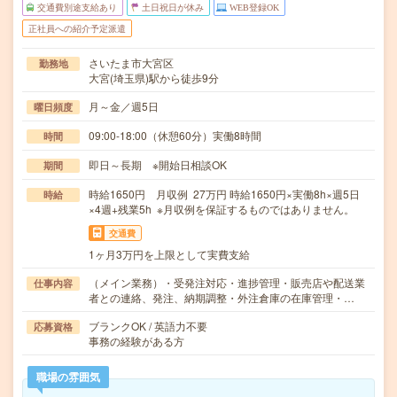
交通費別途支給あり
土日祝日が休み
WEB登録OK
正社員への紹介予定派遣
さいたま市大宮区
勤務地
大宮(埼玉県)駅から徒歩9分
月～金／週5日
曜日頻度
09:00-18:00（休憩60分）実働8時間
時間
即日～長期 ※開始日相談OK
期間
時給1650円 月収例 27万円 時給1650円×実働8h×週5日
時給
×4週+残業5h ※月収例を保証するものではありません。
交通費
1ヶ月3万円を上限として実費支給
（メイン業務）・受発注対応・進捗管理・販売店や配送業
仕事内容
者との連絡、発注、納期調整・外注倉庫の在庫管理・…
ブランクOK / 英語力不要
応募資格
事務の経験がある方
職場の雰囲気