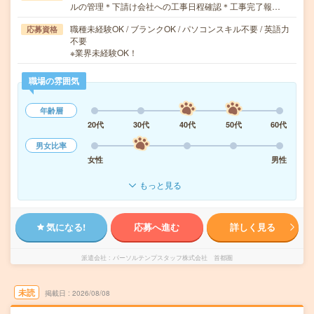
ルの管理＊下請け会社への工事日程確認＊工事完了報…
職種未経験OK / ブランクOK / パソコンスキル不要 / 英語力
応募資格
不要
※業界未経験OK！
職場の雰囲気
年齢層
20代
30代
40代
50代
60代
男女比率
女性
男性
もっと見る
気になる!
応募へ進む
詳しく見る
派遣会社
パーソルテンプスタッフ株式会社 首都圏
未読
掲載日
2026/08/08