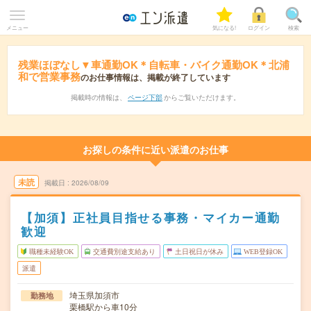
メニュー
気になる!
ログイン
検索
残業ほぼなし▼車通勤OK＊自転車・バイク通勤OK＊北浦
和で営業事務
のお仕事情報は、掲載が終了しています
掲載時の情報は、
ページ下部
からご覧いただけます。
お探しの条件に近い派遣のお仕事
未読
掲載日
2026/08/09
【加須】正社員目指せる事務・マイカー通勤
歓迎
職種未経験OK
交通費別途支給あり
土日祝日が休み
WEB登録OK
派遣
埼玉県加須市
勤務地
栗橋駅から車10分