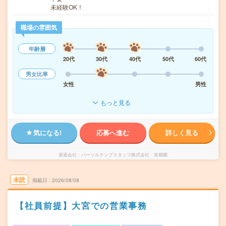
未経験OK！
職場の雰囲気
年齢層
20代
30代
40代
50代
60代
男女比率
女性
男性
もっと見る
気になる!
応募へ進む
詳しく見る
派遣会社
パーソルテンプスタッフ株式会社 首都圏
未読
掲載日
2026/08/08
【社員前提】大宮での営業事務