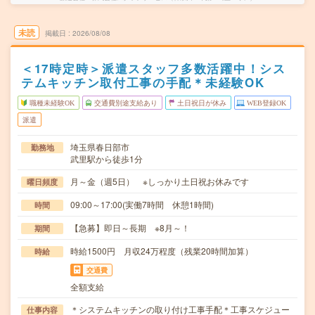
未読
掲載日
2026/08/08
＜17時定時＞派遣スタッフ多数活躍中！シス
テムキッチン取付工事の手配＊未経験OK
職種未経験OK
交通費別途支給あり
土日祝日が休み
WEB登録OK
派遣
埼玉県春日部市
勤務地
武里駅から徒歩1分
月～金（週5日） ※しっかり土日祝お休みです
曜日頻度
09:00～17:00(実働7時間 休憩1時間)
時間
【急募】即日～長期 ※8月～！
期間
時給1500円 月収24万程度（残業20時間加算）
時給
交通費
全額支給
＊システムキッチンの取り付け工事手配＊工事スケジュー
仕事内容