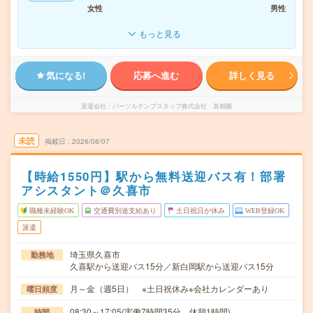
女性
男性
もっと見る
気になる!
応募へ進む
詳しく見る
派遣会社
パーソルテンプスタッフ株式会社 首都圏
未読
掲載日
2026/08/07
【時給1550円】駅から無料送迎バス有！部署
アシスタント＠久喜市
職種未経験OK
交通費別途支給あり
土日祝日が休み
WEB登録OK
派遣
埼玉県久喜市
勤務地
久喜駅から送迎バス15分／新白岡駅から送迎バス15分
月～金（週5日） ※土日祝休み※会社カレンダーあり
曜日頻度
08:30～17:05(実働7時間35分 休憩1時間)
時間