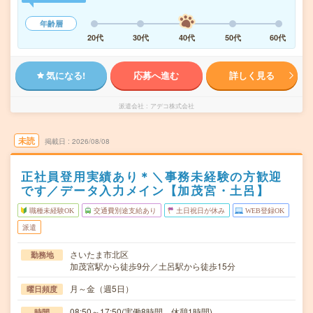
年齢層
20代
30代
40代
50代
60代
気になる!
応募へ進む
詳しく見る
派遣会社
アデコ株式会社
未読
掲載日
2026/08/08
正社員登用実績あり＊＼事務未経験の方歓迎
です／データ入力メイン【加茂宮・土呂】
職種未経験OK
交通費別途支給あり
土日祝日が休み
WEB登録OK
派遣
さいたま市北区
勤務地
加茂宮駅から徒歩9分／土呂駅から徒歩15分
月～金（週5日）
曜日頻度
08:50～17:50(実働8時間 休憩1時間)
時間