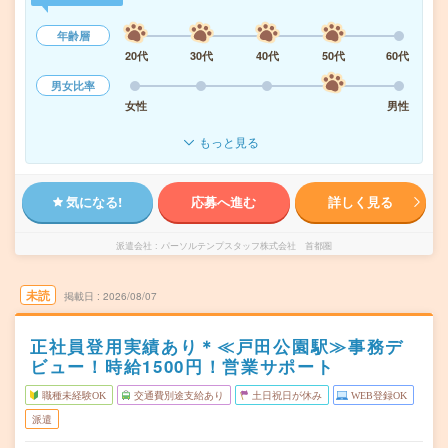
年齢層
20代
30代
40代
50代
60代
男女比率
女性
男性
もっと見る
気になる!
応募へ進む
詳しく見る
派遣会社
パーソルテンプスタッフ株式会社 首都圏
未読
掲載日
2026/08/07
正社員登用実績あり＊≪戸田公園駅≫事務デ
ビュー！時給1500円！営業サポート
職種未経験OK
交通費別途支給あり
土日祝日が休み
WEB登録OK
派遣