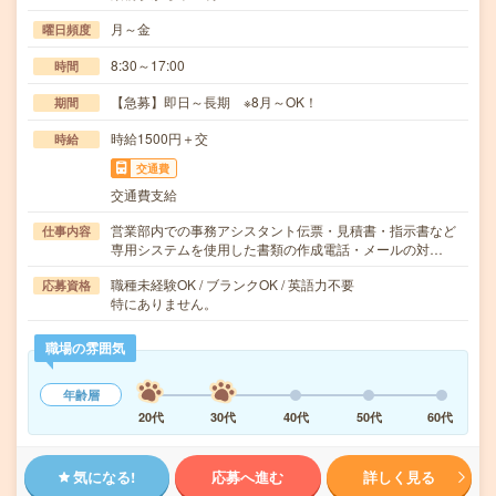
月～金
曜日頻度
8:30～17:00
時間
【急募】即日～長期 ※8月～OK！
期間
時給1500円＋交
時給
交通費
交通費支給
営業部内での事務アシスタント伝票・見積書・指示書など
仕事内容
専用システムを使用した書類の作成電話・メールの対…
職種未経験OK / ブランクOK / 英語力不要
応募資格
特にありません。
職場の雰囲気
年齢層
20代
30代
40代
50代
60代
気になる!
応募へ進む
詳しく見る