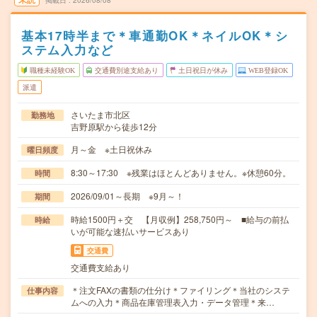
掲載日
2026/08/08
基本17時半まで＊車通勤OK＊ネイルOK＊シ
ステム入力など
職種未経験OK
交通費別途支給あり
土日祝日が休み
WEB登録OK
派遣
さいたま市北区
勤務地
吉野原駅から徒歩12分
月～金 ※土日祝休み
曜日頻度
8:30～17:30 ※残業はほとんどありません。※休憩60分。
時間
2026/09/01～長期 ※9月～！
期間
時給1500円＋交 【月収例】258,750円～ ■給与の前払
時給
いが可能な速払いサービスあり
交通費
交通費支給あり
＊注文FAXの書類の仕分け＊ファイリング＊当社のシステ
仕事内容
ムへの入力＊商品在庫管理表入力・データ管理＊来…