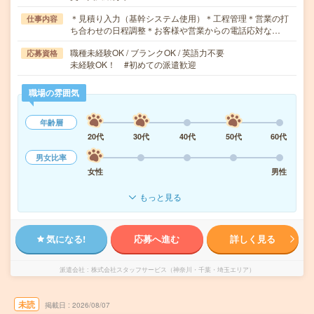
＊見積り入力（基幹システム使用）＊工程管理＊営業の打
仕事内容
ち合わせの日程調整＊お客様や営業からの電話応対な…
職種未経験OK / ブランクOK / 英語力不要
応募資格
未経験OK！ #初めての派遣歓迎
職場の雰囲気
年齢層
20代
30代
40代
50代
60代
男女比率
女性
男性
もっと見る
気になる!
応募へ進む
詳しく見る
派遣会社
株式会社スタッフサービス（神奈川・千葉・埼玉エリア）
未読
掲載日
2026/08/07