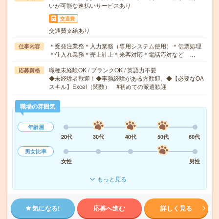
いが可能な速払いサービスあり
交通費
交通費支給あり
＊受発注業務＊入力業務（専用システム使用）＊伝票処理
仕事内容
＊仕入れ業務＊売上計上＊来客対応＊電話応対など …
職種未経験OK / ブランクOK / 英語力不要
応募資格
◆未経験者歓迎！◆事務経験がある方歓迎。◆【必要なOA
スキル】Excel（関数） #初めての派遣歓迎
職場の雰囲気
年齢層
20代
30代
40代
50代
60代
男女比率
女性
男性
もっと見る
気になる!
応募へ進む
詳しく見る