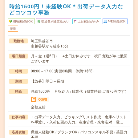
時給1500円！未経験OK＊出荷データ入力な
どコツコツ事務
職種未経験OK
交通費別途支給あり
土日祝日が休み
WEB登録OK
派遣
埼玉県越谷市
勤務地
南越谷駅から徒歩15分
月～金（週5日） ※土日お休みです 祝日出勤が年に数回
曜日頻度
ございます
08:00～17:00(実働8時間 休憩1時間)
時間
【急募】即日～長期
期間
時給1500円 月収24万+残業代（残業時給は1875円です）
時給
交通費
全額支給
・出荷データ入力、ピッキングリスト作成・倉庫へリスト
仕事内容
を手渡し・入荷伝票の入力、在庫管理・来客応対・電…
職種未経験OK / ブランクOK / パソコンスキル不要 / 英語力
応募資格
不要