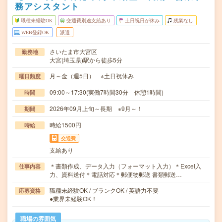
務アシスタント
職種未経験OK
交通費別途支給あり
土日祝日が休み
残業なし
WEB登録OK
派遣
さいたま市大宮区
勤務地
大宮(埼玉県)駅から徒歩5分
月～金（週5日） ※土日祝休み
曜日頻度
09:00～17:30(実働7時間30分 休憩1時間)
時間
2026年09月上旬～長期 ※9月～！
期間
時給1500円
時給
交通費
支給あり
＊書類作成、データ入力（フォーマット入力）＊Excel入
仕事内容
力、資料送付＊電話対応＊郵便物郵送 書類郵送…
職種未経験OK / ブランクOK / 英語力不要
応募資格
●業界未経験OK！
職場の雰囲気