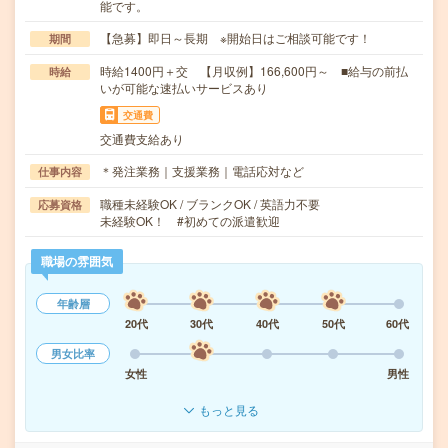
能です。
【急募】即日～長期 ※開始日はご相談可能です！
期間
時給1400円＋交 【月収例】166,600円～ ■給与の前払
時給
いが可能な速払いサービスあり
交通費
交通費支給あり
＊発注業務｜支援業務｜電話応対など
仕事内容
職種未経験OK / ブランクOK / 英語力不要
応募資格
未経験OK！ #初めての派遣歓迎
職場の雰囲気
年齢層
20代
30代
40代
50代
60代
男女比率
女性
男性
もっと見る