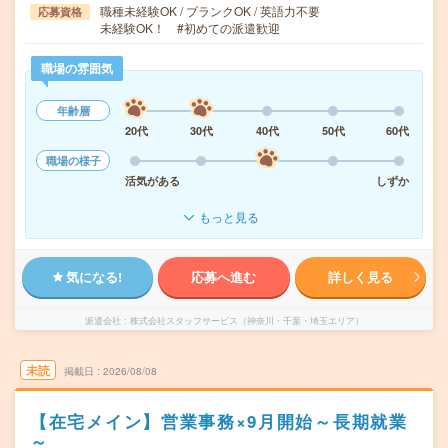
職種未経験OK / ブランクOK / 英語力不要
応募資格
未経験OK！ #初めての派遣歓迎
職場の雰囲気
年齢層
20代
30代
40代
50代
60代
職場の様子
活気がある
しずか
もっと見る
気になる!
応募へ進む
詳しく見る
派遣会社
株式会社スタッフサービス（神奈川・千葉・埼玉エリア）
未読
掲載日
2026/08/08
【在宅メイン】営業事務×9月開始～長期就業
～