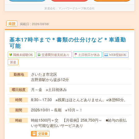
派遣会社
マンパワーグループ株式会社
未読
掲載日
2026/08/08
基本17時半まで＊書類の仕分けなど＊車通勤
可能
職種未経験OK
交通費別途支給あり
土日祝日が休み
WEB登録OK
派遣
さいたま市北区
勤務地
吉野原駅から徒歩12分
月～金 ※土日祝休み
曜日頻度
8:30～17:30 ※残業はほとんどありません。※休憩60分。
時間
2026/10/01～長期 ※10月～！
期間
時給1500円＋交 【月収例】258,750円～ ■給与の前払
時給
いが可能な速払いサービスあり
交通費