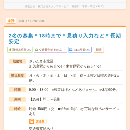
派遣会社
株式会社スタッフサービス（神奈川・千葉・埼玉エリア）
未読
掲載日
2026/08/08
2名の募集＊18時まで＊見積り入力など＊長期
安定
職種未経験OK
交通費別途支給あり
WEB登録OK
派遣
さいたま市北区
勤務地
加茂宮駅から徒歩5分／東宮原駅から徒歩15分
月・火・木・金・土・日 ※水・祝＋土曜or日曜の週休2日
曜日頻度
制。
9:00～18:00 ※残業はほとんどありません。※休憩60分。
時間
【急募】即日～長期
期間
時給1500円＋交 ■給与の前払いが可能な速払いサービス
時給
あり
交通費
交通費支給あり