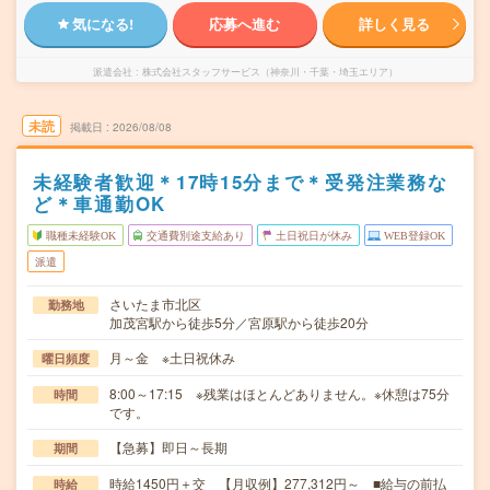
気になる!
応募へ進む
詳しく見る
派遣会社
株式会社スタッフサービス（神奈川・千葉・埼玉エリア）
未読
掲載日
2026/08/08
未経験者歓迎＊17時15分まで＊受発注業務な
ど＊車通勤OK
職種未経験OK
交通費別途支給あり
土日祝日が休み
WEB登録OK
派遣
さいたま市北区
勤務地
加茂宮駅から徒歩5分／宮原駅から徒歩20分
月～金 ※土日祝休み
曜日頻度
8:00～17:15 ※残業はほとんどありません。※休憩は75分
時間
です。
【急募】即日～長期
期間
時給1450円＋交 【月収例】277,312円～ ■給与の前払
時給