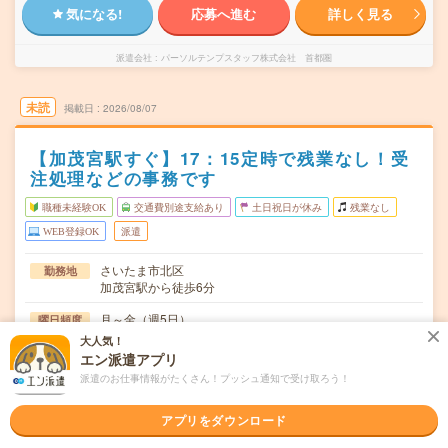
気になる!
応募へ進む
詳しく見る
派遣会社
パーソルテンプスタッフ株式会社 首都圏
未読
掲載日
2026/08/07
【加茂宮駅すぐ】17：15定時で残業なし！受
注処理などの事務です
職種未経験OK
交通費別途支給あり
土日祝日が休み
残業なし
WEB登録OK
派遣
さいたま市北区
勤務地
加茂宮駅から徒歩6分
月～金（週5日）
曜日頻度
大人気！
08:30～17:15(実働7時間45分 休憩1時間)
時間
エン派遣アプリ
派遣のお仕事情報がたくさん！プッシュ通知で受け取ろう！
2026年09月上旬～長期 ※9月～！
期間
時給1500円 月収例 232,500円
時給
アプリをダウンロード
交通費