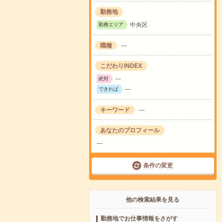
勤務地
中央区
勤務エリア
職種
---
こだわりINDEX
---
絶対
---
できれば
キーワード
---
あなたのプロフィール
---
条件の変更
他の検索結果を見る
勤務地でお仕事情報をさがす