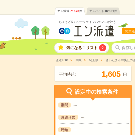
エン派遣
71573
件
エンバイト
82531
件
ちょうど良いワークライフバランスが叶う
関東版
気になる！リスト
0
保存し
派遣TOP
関東
埼玉県
さいたま市中央区の
,
1
6
0
5
平均時給:
円
設定中の検索条件
期間
---
派遣形式
---
時給
---