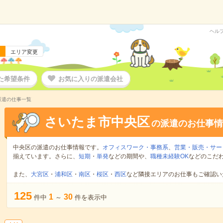
ヘル
エリア変更
た希望条件
お気に入りの派遣会社
派遣の仕事一覧
さいたま市中央区
の派遣のお仕事情
中央区の派遣のお仕事情報です。
オフィスワーク・事務系
、
営業・販売・サー
揃えています。さらに、
短期
・
単発
などの期間や、
職種未経験OK
などのこだ
また、
大宮区
・
浦和区
・
南区
・
桜区
・
西区
など隣接エリアのお仕事もご確認い
125
1
30
件中
～
件を表示中