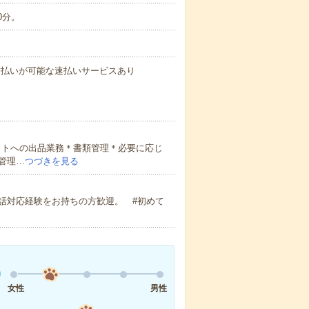
0分。
与の前払いが可能な速払いサービスあり
イトへの出品業務＊書類管理＊必要に応じ
管理…
つづきを見る
話対応経験をお持ちの方歓迎。 #初めて
女性
男性