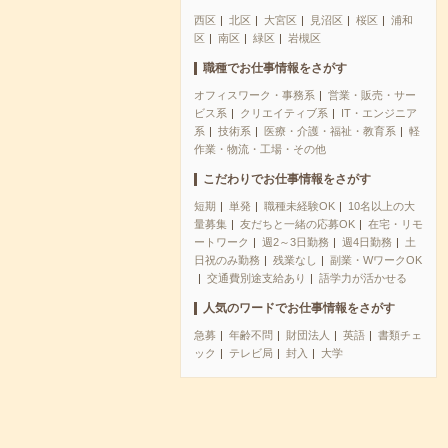
西区
北区
大宮区
見沼区
桜区
浦和
区
南区
緑区
岩槻区
職種でお仕事情報をさがす
オフィスワーク・事務系
営業・販売・サー
ビス系
クリエイティブ系
IT・エンジニア
系
技術系
医療・介護・福祉・教育系
軽
作業・物流・工場・その他
こだわりでお仕事情報をさがす
短期
単発
職種未経験OK
10名以上の大
量募集
友だちと一緒の応募OK
在宅・リモ
ートワーク
週2～3日勤務
週4日勤務
土
日祝のみ勤務
残業なし
副業・WワークOK
交通費別途支給あり
語学力が活かせる
人気のワードでお仕事情報をさがす
急募
年齢不問
財団法人
英語
書類チェ
ック
テレビ局
封入
大学