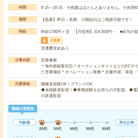
時間
9:15～18:15 ※残業はほとんどありません。※休憩6
期間
【急募】即日～長期 ※開始日はご相談可能です！
時給
時給1700円＋交 【月収例】314,500円～ ■給
交通費
交通費支給あり
仕事内容
営業事務
＊海外新顧客対応＊オークションサイトなどのECサ
た営業補佐＊オペレーション業務＊文書作成・発送・
応募資格
職種未経験OK / ブランクOK
◆未経験者歓迎！◆事務経験をお持ちの方歓迎。◆電
の派遣歓迎
職場の雰囲気
年齢層
男女比率
20代
30代
40代
50代
60代