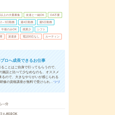
名以上の大量募集
友達と一緒OK
OA不要
2～3日勤務
週4日勤務
週5日勤務
午後のみOK
残業少
シフト
煙
派遣多
電話対応なし
ルーティン
のプロへ成長できるお仕事
来ることはご自身で行ってもらうので、
の施設と比べて少なめなのも、オススメ
出来るので、大きなやりがいが感じられる
者研修の資格講座が無料で受けられ…
つづ
---分
日も相談OK