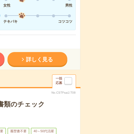
女性
男性
テキパキ
コツコツ
詳しく見る
一括
応募
No.CSTFsaiJ.T08
請書類のチェック
要
履歴書不要
40～50代活躍