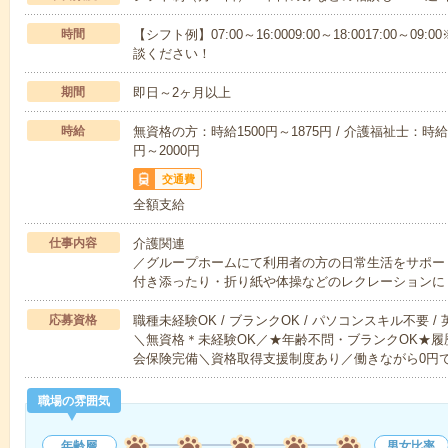
時間
【シフト例】07:00～16:0009:00～18:0017:00
談ください！
期間
即日～2ヶ月以上
時給
無資格の方：時給1500円～1875円 / 介護福祉士：時給1
円～2000円
交通費
全額支給
仕事内容
介護関連
／グループホームにて利用者の方の日常生活をサポー
付き添ったり・折り紙や体操などのレクレーションに
応募資格
職種未経験OK / ブランクOK / パソコンスキル不要 /
＼無資格＊未経験OK／★年齢不問・ブランクOK★履
会保険完備＼資格取得支援制度あり／働きながら0円
職場の雰囲気
年齢層
男女比率