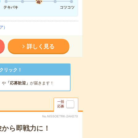
テキパキ
コツコツ
ア）
詳しく見る
クリック！
」
や
「応募歓迎」
が届きます！
一括
応募
No.NISSOETRK-2AH270
験から即戦力に！