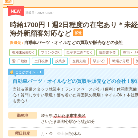
未読
NEW
掲載日
2026/08/07
時給1700円！週2日程度の在宅あり＊未
海外新顧客対応など
派遣
自動車パーツ・オイルなどの買取や販売などの会社
派遣先
職種未経験OK
ブランクOK
既卒第二新卒OK
履歴書不要
在宅・リ
週5日勤務
土日祝休
残業少
交費支給
駅歩5分
職場が分煙
ここがポイント！
自動車パーツ・オイルなどの買取や販売などの会社！駅
当社＆派遣スタッフ就業中！ランチスペースがあり便利！休憩室完備！
心！質問しやすい環境！落ち着いた雰囲気の職場！ネイルOK！本社
も安心！
勤務地
埼玉県
さいたま市中央区
さいたま新都心駅から徒歩1分
曜日頻度
月～金 ※土日祝休み