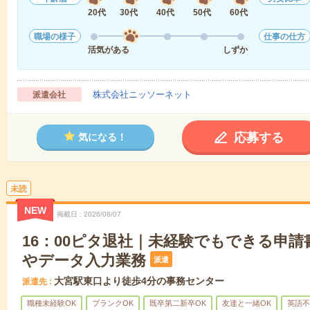
20代
30代
40代
50代
60代
職場の様子
仕事の仕方
活気がある
しずか
株式会社ニッソーネット
派遣会社
応募する
気になる！
未読
NEW
掲載日
2026/08/07
16：00ピタ退社｜未経験でもできる申
やデータ入力業務
派遣
大宮駅東口より徒歩4分の事務センター
派遣先
職種未経験OK
ブランクOK
既卒第二新卒OK
友達と一緒OK
英語不