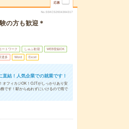
応募
No.SSKCS2604384317
経験の方も歓迎＊
モートワーク
しゅふ歓迎
WEB登録OK
派遣多
Word
Excel
に直結！人気企業での就業です！
オフィカジOK！OJTがしっかりあり安
勤務です！駅からぬれずにいけるので雨で