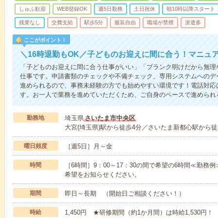
しゅふ歓迎
WEB登録OK
週5日勤務
土日祝休
朝10時以降スタート
残業なし
交費支給
駅歩5分
服装自由
職場が禁煙
派遣多
ここがポイント！
＼16時退勤もOK／子どものお迎えに間に合う！マニュ
「子どものお迎えに間に合う仕事がいい」「ブランク明けだから無理
仕事です。申請書類のチェックや不備チェック、専用システムへのデ
進められるので、事務未経験の方でも始めやすい環境です！電話対応
す。お一人で業務を進めていただくため、ご自身のペースで進められ
勤務地
埼玉県
さいたま市中央区
大宮(埼玉県)駅から徒歩4分／さいたま新都心駅から徒
曜日頻度
［週5日］月～金
時間
［6時間］9：00～17：30の間で希望の6時間≪勤務例≫9
希望をお知らせください。
期間
即日～長期 （開始日ご相談ください！）
時給
1,450円 ★研修期間（約1か月間）は時給1,530円！