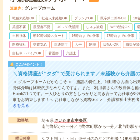
グループホーム
派遣先
職種未経験OK
社会人未経験OK
ブランクOK
既卒第二新卒OK
10
英語不要
履歴書不要
40～50代活躍
しゅふ歓迎
WEB登録OK
週
土日祝休
朝10時以降スタート
16時前までの仕事
17時前までの仕事
医療福祉
交費支給
車通勤可
大手
制服
日払いOK
職場が禁
自転車・バイクOK
看護師
介護士
ここがポイント！
＼資格講座が “タダ” で受けられます／未経験から介護
＜ グループホームだからこそ ＞ 施設の特性上、利用者さん自ら出
身体介助は比較的少なめなんですよ。また、利用者さんの数自体も他
Pointの1つです。一人ひとりの方としっかりと向き合ってお仕事が
事をお約束します！＜ お仕事しながら資格Get ＞ 介護福祉士実務
きを見る
勤務地
埼玉県
さいたま市中央区
南与野駅から---分／与野本町駅から---分／北与野駅から
曜日頻度
シフト制（月～日）※平日のみなどの相談もOK※週3