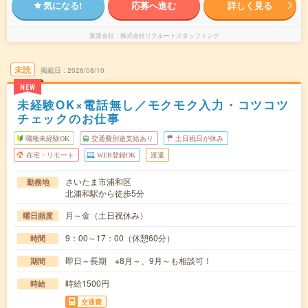
気になる!
応募へ進む
詳しく見る
派遣会社
株式会社リクルートスタッフィング
未読
掲載日
2026/08/10
NEW
未経験OK×電話無し／モクモク入力・コツコツ
チェックのお仕事
職種未経験OK
交通費別途支給あり
土日祝日が休み
在宅・リモート
WEB登録OK
派遣
さいたま市浦和区
勤務地
北浦和駅から徒歩5分
月～金（土日祝休み）
曜日頻度
9：00～17：00（休憩60分）
時間
即日～長期 ※8月～、9月～も相談可！
期間
時給1500円
時給
交通費