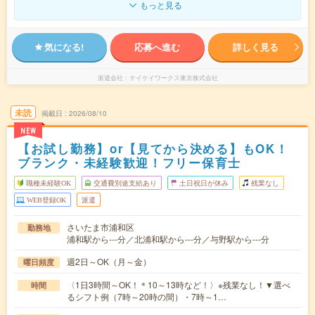
もっと見る
気になる!
応募へ進む
詳しく見る
派遣会社
テイケイワークス東京株式会社
未読
掲載日
2026/08/10
NEW
【お試し勤務】or【見てから決める】もOK！
ブランク・未経験歓迎！フリー保育士
職種未経験OK
交通費別途支給あり
土日祝日が休み
残業なし
WEB登録OK
派遣
さいたま市浦和区
勤務地
浦和駅から---分／北浦和駅から---分／与野駅から---分
週2日～OK（月～金）
曜日頻度
〈1日3時間～OK！＊10～13時など！〉※残業なし！▼選べ
時間
るシフト例（7時～20時の間）・7時～1…