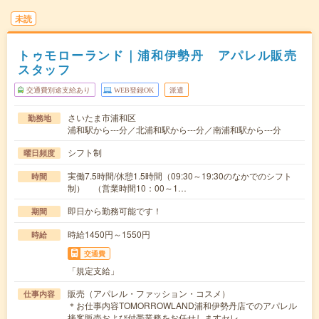
未読
トゥモローランド｜浦和伊勢丹 アパレル販売
スタッフ
交通費別途支給あり
WEB登録OK
派遣
さいたま市浦和区
勤務地
浦和駅から---分／北浦和駅から---分／南浦和駅から---分
シフト制
曜日頻度
実働7.5時間/休憩1.5時間（09:30～19:30のなかでのシフト
時間
制） （営業時間10：00～1…
即日から勤務可能です！
期間
時給1450円～1550円
時給
交通費
「規定支給」
販売（アパレル・ファッション・コスメ）
仕事内容
＊お仕事内容TOMORROWLAND浦和伊勢丹店でのアパレル
接客販売および付帯業務をお任せしますセレ…