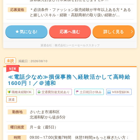
＊必須条件・ファッション販売経験が半年以上ある方＊ある
応募資格
と嬉しいスキル・経験・高額商材の取り扱い経験が…
気になる!
応募へ進む
詳しく見る
派遣会社
株式会社シーエーセールススタッフ
未読
掲載日
2026/08/10
NEW
≪電話少なめ≫損保事務＼経験活かして高時給
1600円！／＠浦和
職種未経験OK
交通費別途支給あり
土日祝日が休み
WEB登録OK
派遣
さいたま市浦和区
勤務地
北浦和駅から徒歩5分
月～金（週5日）
曜日頻度
09:00～17:00(実働7時間 休憩1時間)※もっと稼ぎたい方：
時間