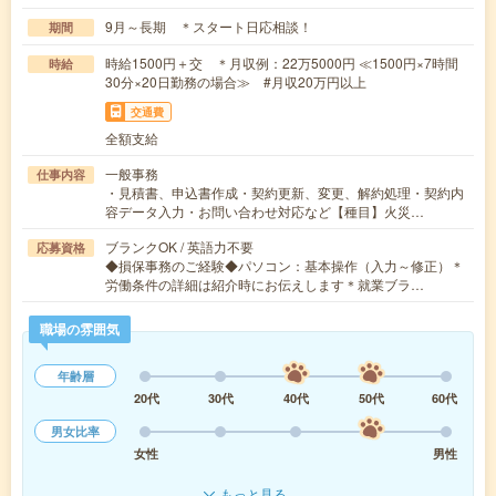
9月～長期 ＊スタート日応相談！
期間
時給1500円＋交 ＊月収例：22万5000円 ≪1500円×7時間
時給
30分×20日勤務の場合≫ #月収20万円以上
交通費
全額支給
一般事務
仕事内容
・見積書、申込書作成・契約更新、変更、解約処理・契約内
容データ入力・お問い合わせ対応など【種目】火災…
ブランクOK / 英語力不要
応募資格
◆損保事務のご経験◆パソコン：基本操作（入力～修正）＊
労働条件の詳細は紹介時にお伝えします＊就業ブラ…
職場の雰囲気
年齢層
20代
30代
40代
50代
60代
男女比率
女性
男性
もっと見る