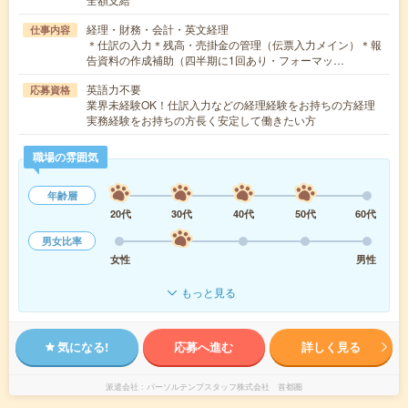
経理・財務・会計・英文経理
仕事内容
＊仕訳の入力＊残高・売掛金の管理（伝票入力メイン）＊報
告資料の作成補助（四半期に1回あり・フォーマッ…
英語力不要
応募資格
業界未経験OK！仕訳入力などの経理経験をお持ちの方経理
実務経験をお持ちの方長く安定して働きたい方
職場の雰囲気
年齢層
20代
30代
40代
50代
60代
男女比率
女性
男性
もっと見る
気になる!
応募へ進む
詳しく見る
派遣会社
パーソルテンプスタッフ株式会社 首都圏