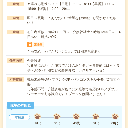
▼選べる勤務シフト【日勤】9:00～18:00【早番】7:00～
時間
16:00【遅番】10:00～20:…
即日～長期 ＊あなたのご希望をお気軽にお聞かせくださ
期間
い！
初任者研修：時給1700円～ 介護福祉士：時給1800円～ ※
時給
日払い・週払いOK
交通費
全額支給 ※ガソリン代については別途規定あり
介護関連
仕事内容
＼希望に合わせた施設で介護のお仕事／～具体的には～・食
事・入浴・排泄などの身体介助・レクリエーション…
職種未経験OK / ブランクOK / パソコンスキル不要 / 英語力不
応募資格
要
＼年齢不問！介護資格があれば未経験でも応募OK／ダブル
ワーカーの方も歓迎です！ブランクは問いません！…
職場の雰囲気
年齢層
20代
30代
40代
50代
60代