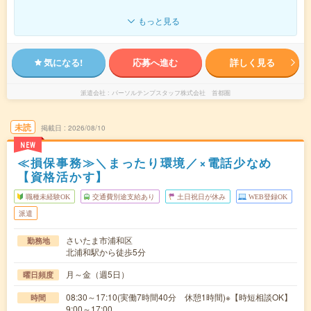
もっと見る
気になる!
応募へ進む
詳しく見る
派遣会社
パーソルテンプスタッフ株式会社 首都圏
未読
掲載日
2026/08/10
NEW
≪損保事務≫＼まったり環境／×電話少なめ
【資格活かす】
職種未経験OK
交通費別途支給あり
土日祝日が休み
WEB登録OK
派遣
さいたま市浦和区
勤務地
北浦和駅から徒歩5分
月～金（週5日）
曜日頻度
08:30～17:10(実働7時間40分 休憩1時間)※【時短相談OK】
時間
9:00～17:00