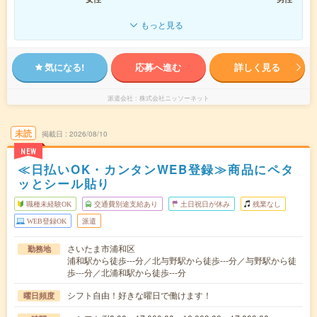
もっと見る
気になる!
応募へ進む
詳しく見る
派遣会社
株式会社ニッソーネット
未読
掲載日
2026/08/10
NEW
≪日払いOK・カンタンWEB登録≫商品にペタ
ッとシール貼り
職種未経験OK
交通費別途支給あり
土日祝日が休み
残業なし
WEB登録OK
派遣
さいたま市浦和区
勤務地
浦和駅から徒歩---分／北与野駅から徒歩---分／与野駅から徒
歩---分／北浦和駅から徒歩---分
シフト自由！好きな曜日で働けます！
曜日頻度