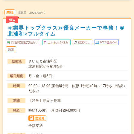
未読
掲載日
2026/08/10
NEW
≪業界トップクラス≫優良メーカーで事務！＠
北浦和×フルタイム
交通費別途支給あり
土日祝日が休み
残業なし
WEB登録OK
派遣
さいたま市浦和区
勤務地
北浦和駅から徒歩5分
月～金（週5日）
曜日頻度
09:00～18:00(実働8時間 休憩1時間)※9時～17時もご相談く
時間
ださい
【急募】即日～長期
期間
時給1650円 月収例 264,000円
時給
交通費
全額支給