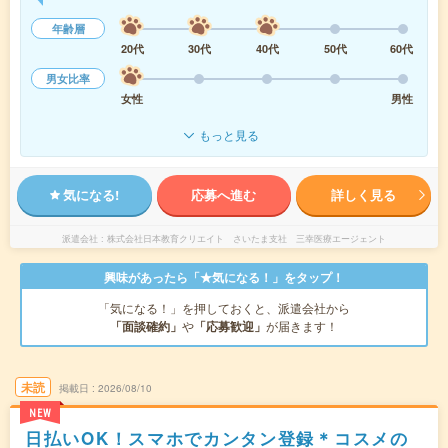
年齢層
20代
30代
40代
50代
60代
男女比率
女性
男性
もっと見る
気になる!
応募へ進む
詳しく見る
派遣会社
株式会社日本教育クリエイト さいたま支社 三幸医療エージェント
興味があったら「★気になる！」をタップ！
「気になる！」を押しておくと、派遣会社から
「面談確約」
や
「応募歓迎」
が届きます！
未読
掲載日
2026/08/10
NEW
日払いOK！スマホでカンタン登録＊コスメの