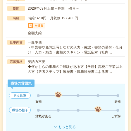
2026年09月上旬～長期 ※9月～！
期間
時給1410円 月収例 197,400円
時給
交通費
全額支給
一般事務
仕事内容
・申告書や免許証写しなどの入力・確認・書類の受付・仕分
け・入力・精査・書類のスキャン・電話応対（社内…
英語力不要
応募資格
◆何かしらの事務のご経験がある方【学歴】高校ご卒業以上
の方【選考ステップ】履歴書・職務経歴書による書…
職場の雰囲気
男女比率
女性
男性
職場の様子
活気がある
しずか
もっと見る