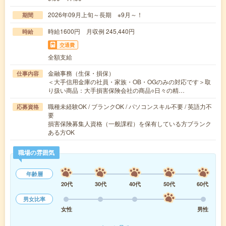
2026年09月上旬～長期 ※9月～！
期間
時給1600円 月収例 245,440円
時給
交通費
全額支給
金融事務（生保・損保）
仕事内容
＜大手信用金庫の社員・家族・OB・OGのみの対応です＞取
り扱い商品：大手損害保険会社の商品○日々の精…
職種未経験OK / ブランクOK / パソコンスキル不要 / 英語力不
応募資格
要
損害保険募集人資格（一般課程）を保有している方ブランク
ある方OK
職場の雰囲気
年齢層
20代
30代
40代
50代
60代
男女比率
女性
男性