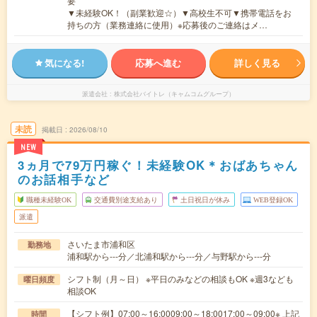
要
▼未経験OK！（副業歓迎☆）▼高校生不可▼携帯電話をお
持ちの方（業務連絡に使用）※応募後のご連絡はメ…
気になる!
応募へ進む
詳しく見る
派遣会社
株式会社バイトレ（キャムコムグループ）
未読
掲載日
2026/08/10
NEW
3ヵ月で79万円稼ぐ！未経験OK＊おばあちゃん
のお話相手など
職種未経験OK
交通費別途支給あり
土日祝日が休み
WEB登録OK
派遣
さいたま市浦和区
勤務地
浦和駅から---分／北浦和駅から---分／与野駅から---分
シフト制（月～日） ※平日のみなどの相談もOK ※週3なども
曜日頻度
相談OK
【シフト例】07:00～16:0009:00～18:0017:00～09:00※ 上記
時間