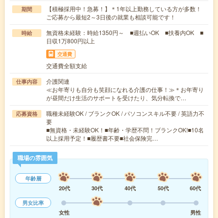
【積極採用中！急募！】＊1年以上勤務している方が多数！
期間
ご応募から最短2～3日後の就業も相談可能です！
無資格未経験：時給1350円～ ■週払いOK ■扶養内OK ■
時給
日収1万800円以上
交通費
交通費全額支給
介護関連
仕事内容
≪お年寄りも自分も笑顔になれる介護の仕事！≫＊お年寄り
が昼間だけ生活のサポートを受けたり、気分転換で…
職種未経験OK / ブランクOK / パソコンスキル不要 / 英語力不
応募資格
要
■無資格・未経験OK！■年齢・学歴不問！ブランクOK!■10名
以上採用予定！■履歴書不要■社会保険完…
職場の雰囲気
年齢層
20代
30代
40代
50代
60代
男女比率
女性
男性