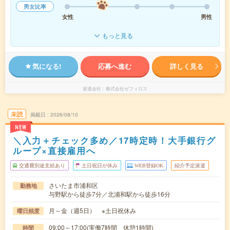
男女比率
女性
男性
もっと見る
気になる!
応募へ進む
詳しく見る
派遣会社
株式会社ゼフィロス
未読
掲載日
2026/08/10
NEW
＼入力＋チェック多め／17時定時！大手銀行グ
ループ×直接雇用へ
交通費別途支給あり
土日祝日が休み
WEB登録OK
紹介予定派遣
さいたま市浦和区
勤務地
与野駅から徒歩7分／北浦和駅から徒歩16分
月～金（週5日） ※土日祝休み
曜日頻度
09:00～17:00(実働7時間 休憩1時間)
時間