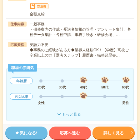
交通費
全額支給
一般事務
仕事内容
・研修案内の作成・受講者情報の管理・アンケート集計、各
種データ集計・各種申請、事務手続き・研修会場、…
英語力不要
応募資格
◆事務のご経験がある方◆業界未経験OK！【学歴】高校ご
卒業以上の方【選考ステップ】履歴書・職務経歴書…
職場の雰囲気
年齢層
20代
30代
40代
50代
60代
男女比率
女性
男性
もっと見る
気になる!
応募へ進む
詳しく見る