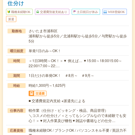
仕分け
職種未経験OK
交通費別途支給あり
土日祝日が休み
WEB登録OK
派遣
さいたま市浦和区
勤務地
浦和駅から徒歩5分／北浦和駅から徒歩5分／与野駅から徒歩
5分
単発1日のみ～OK！
曜日頻度
＜1日3時間～OK！＞▼ 例えば… ▼15:00～18:0015:00～
時間
22:0017:00～22:…
1日だけの単発OK！ ＃8月～ ＃9月～
期間
時給1,300円～1,625円
時給
交通費
■ 交通費規定内支給 ※派遣先による
軽作業（仕分け・ピッキング・検品、商品管理）
仕事内容
＼コスメの仕分け／＜とってもシンプルなので未経験でも安
心！＞▼封入作業及び梱包▼雑誌や書籍などの仕分…
職種未経験OK / ブランクOK / パソコンスキル不要 / 英語力不
応募資格