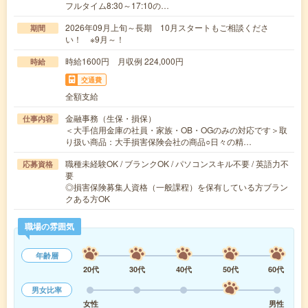
フルタイム8:30～17:10の…
2026年09月上旬～長期 10月スタートもご相談くださ
期間
い！ ※9月～！
時給1600円 月収例 224,000円
時給
交通費
全額支給
金融事務（生保・損保）
仕事内容
＜大手信用金庫の社員・家族・OB・OGのみの対応です＞取
り扱い商品：大手損害保険会社の商品○日々の精…
職種未経験OK / ブランクOK / パソコンスキル不要 / 英語力不
応募資格
要
◎損害保険募集人資格（一般課程）を保有している方ブラン
クある方OK
職場の雰囲気
年齢層
20代
30代
40代
50代
60代
男女比率
女性
男性