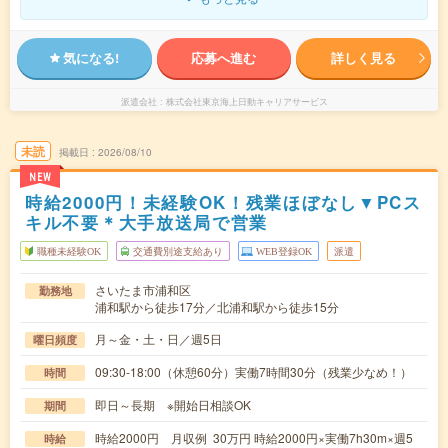
気になる!
応募へ進む
詳しく見る
派遣会社
株式会社東京海上日動キャリアサービス
未読
掲載日
2026/08/10
NEW
時給2000円！未経験OK！残業ほぼなし▼PCス
キル不要＊大手放送局で営業
職種未経験OK
交通費別途支給あり
WEB登録OK
派遣
さいたま市浦和区
勤務地
浦和駅から徒歩17分／北浦和駅から徒歩15分
月～金・土・日／週5日
曜日頻度
09:30-18:00（休憩60分）実働7時間30分（残業少なめ！）
時間
即日～長期 ※開始日相談OK
期間
時給2000円 月収例 30万円 時給2000円×実働7h30m×週5
時給