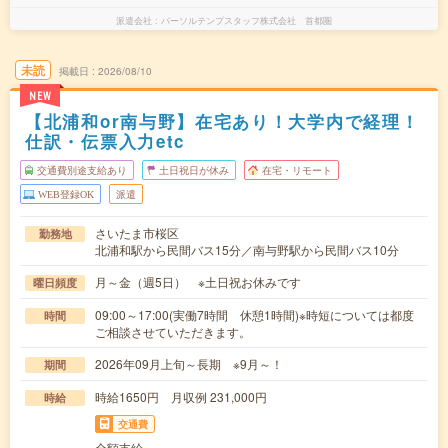
派遣会社
パーソルテンプスタッフ株式会社 首都圏
未読
掲載日
2026/08/10
NEW
【北浦和or南与野】在宅あり！大学内で経理！
仕訳・伝票入力etc
交通費別途支給あり
土日祝日が休み
在宅・リモート
WEB登録OK
派遣
さいたま市桜区
勤務地
北浦和駅から民間バス15分／南与野駅から民間バス10分
月～金（週5日） ※土日祝お休みです
曜日頻度
09:00～17:00(実働7時間 休憩1時間)※時短については都度
時間
ご相談させていただきます。
2026年09月上旬～長期 ※9月～！
期間
時給1650円 月収例 231,000円
時給
交通費
全額支給