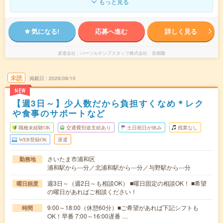
もっと見る
気になる!
応募へ進む
詳しく見る
派遣会社
パーソルテンプスタッフ株式会社 首都圏
未読
掲載日
2026/08/10
NEW
【週3日～】少人数だから負担すくなめ＊レク
や食事のサポートなど
職種未経験OK
交通費別途支給あり
土日祝日が休み
残業なし
WEB登録OK
派遣
さいたま市浦和区
勤務地
浦和駅から---分／北浦和駅から---分／与野駅から---分
週3日～（週2日～も相談OK） ■曜日固定の相談OK！ ■希望
曜日頻度
の曜日があればご相談ください！
9:00～18:00（休憩60分）■ご希望があれば下記シフトも
時間
OK！早番 7:00～16:00遅番 …