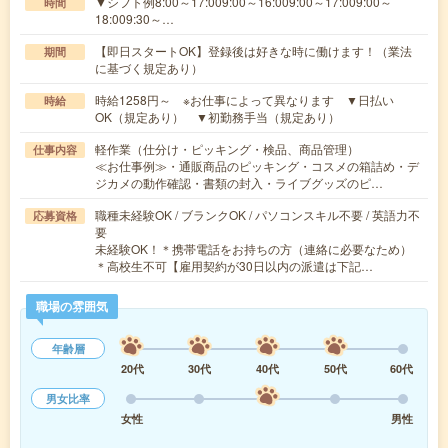
▼シフト例8:00～17:009:00～16:009:00～17:009:00～
時間
18:009:30～…
【即日スタートOK】登録後は好きな時に働けます！（業法
期間
に基づく規定あり）
時給1258円～ ※お仕事によって異なります ▼日払い
時給
OK（規定あり） ▼初勤務手当（規定あり）
軽作業（仕分け・ピッキング・検品、商品管理）
仕事内容
≪お仕事例≫・通販商品のピッキング・コスメの箱詰め・デ
ジカメの動作確認・書類の封入・ライブグッズのピ…
職種未経験OK / ブランクOK / パソコンスキル不要 / 英語力不
応募資格
要
未経験OK！＊携帯電話をお持ちの方（連絡に必要なため）
＊高校生不可【雇用契約が30日以内の派遣は下記…
職場の雰囲気
年齢層
20代
30代
40代
50代
60代
男女比率
女性
男性