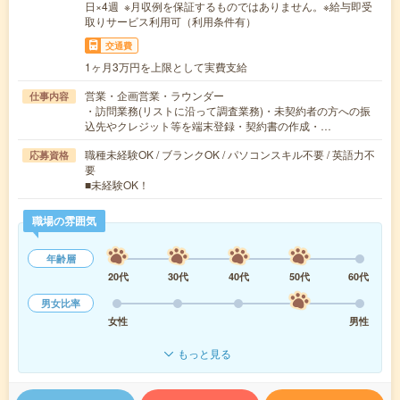
日×4週 ※月収例を保証するものではありません。※給与即受
取りサービス利用可（利用条件有）
交通費
1ヶ月3万円を上限として実費支給
営業・企画営業・ラウンダー
仕事内容
・訪問業務(リストに沿って調査業務)・未契約者の方への振
込先やクレジット等を端末登録・契約書の作成・…
職種未経験OK / ブランクOK / パソコンスキル不要 / 英語力不
応募資格
要
■未経験OK！
職場の雰囲気
年齢層
20代
30代
40代
50代
60代
男女比率
女性
男性
もっと見る