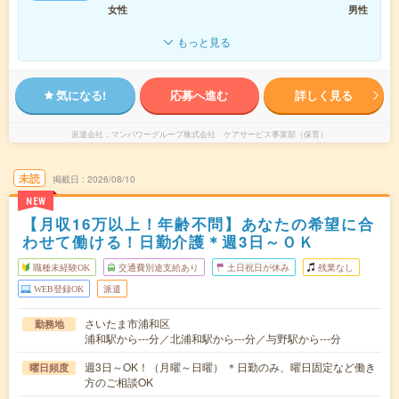
女性
男性
もっと見る
気になる!
応募へ進む
詳しく見る
派遣会社
マンパワーグループ株式会社 ケアサービス事業部（保育）
未読
掲載日
2026/08/10
NEW
【月収16万以上！年齢不問】あなたの希望に合
わせて働ける！日勤介護＊週3日～ＯＫ
職種未経験OK
交通費別途支給あり
土日祝日が休み
残業なし
WEB登録OK
派遣
さいたま市浦和区
勤務地
浦和駅から---分／北浦和駅から---分／与野駅から---分
週3日～OK！（月曜～日曜） ＊日勤のみ、曜日固定など働き
曜日頻度
方のご相談OK