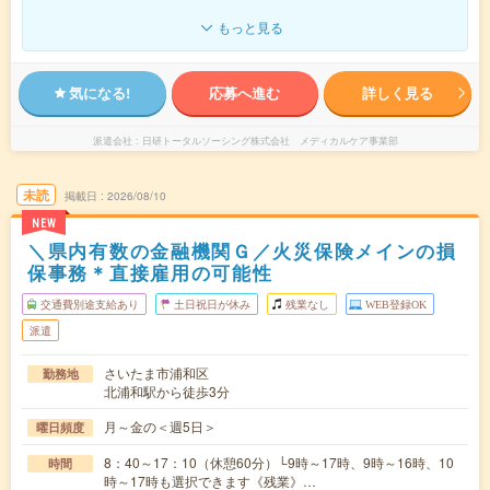
もっと見る
気になる!
応募へ進む
詳しく見る
派遣会社
日研トータルソーシング株式会社 メディカルケア事業部
未読
掲載日
2026/08/10
NEW
＼県内有数の金融機関Ｇ／火災保険メインの損
保事務＊直接雇用の可能性
交通費別途支給あり
土日祝日が休み
残業なし
WEB登録OK
派遣
さいたま市浦和区
勤務地
北浦和駅から徒歩3分
月～金の＜週5日＞
曜日頻度
8：40～17：10（休憩60分）└9時～17時、9時～16時、10
時間
時～17時も選択できます《残業》…