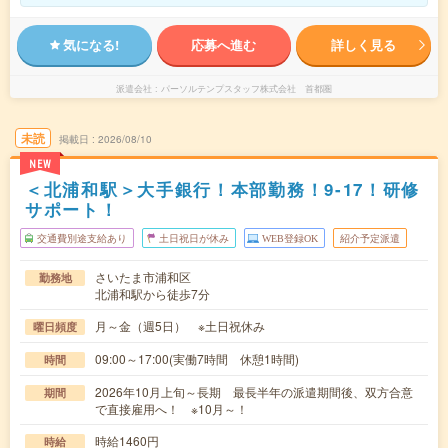
気になる!
応募へ進む
詳しく見る
派遣会社
パーソルテンプスタッフ株式会社 首都圏
未読
掲載日
2026/08/10
NEW
＜北浦和駅＞大手銀行！本部勤務！9-17！研修
サポート！
交通費別途支給あり
土日祝日が休み
WEB登録OK
紹介予定派遣
さいたま市浦和区
勤務地
北浦和駅から徒歩7分
月～金（週5日） ※土日祝休み
曜日頻度
09:00～17:00(実働7時間 休憩1時間)
時間
2026年10月上旬～長期 最長半年の派遣期間後、双方合意
期間
で直接雇用へ！ ※10月～！
時給1460円
時給