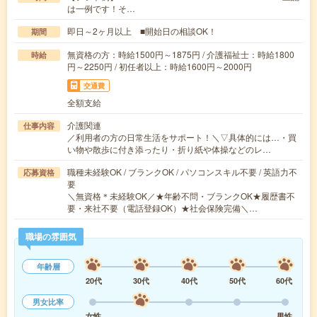
は一例です！そ…
即日～2ヶ月以上 ■開始日の相談OK！
期間
無資格の方：時給1500円～1875円 / 介護福祉士：時給1800
時給
円～2250円 / 初任者以上：時給1600円～2000円
交通費
全額支給
介護関連
仕事内容
／利用者の方の日常生活をサポート！＼▽具体的には…・買
い物や散歩に付き添ったり・折り紙や体操などのレ…
職種未経験OK / ブランクOK / パソコンスキル不要 / 英語力不
応募資格
要
＼無資格＊未経験OK／★年齢不問・ブランクOK★履歴書不
要・来社不要（電話登録OK）★社会保険完備＼…
職場の雰囲気
年齢層
20代
30代
40代
50代
60代
男女比率
女性
男性