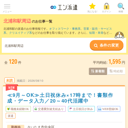
メニュー
気になる!
ログイン
検索
北浦和駅周辺
のお仕事一覧
北浦和駅の派遣のお仕事情報です。
オフィスワーク・事務系
、
営業・販売・サービス
系
、
クリエイティブ系
などのお仕事を取り揃えています。さらに、
短期
・
単発
などの
期間や、
職種未経験OK
などのこだわり条件で絞り込んでいただけます。
条件の変更
また、
大宮(埼玉県)駅
・
さいたま新都心駅
・
浦和駅
・
川口駅
・
北大宮駅
など近隣駅のお
北浦和駅周辺
仕事もご確認いただけます。
120
1,595
全
件
平均時給:
円
時給順
新着順
未読
掲載日
2026/08/10
NEW
≪9月～OK≫土日祝休み×17時まで！書類作
成・データ入力／20～40代活躍中
職種未経験OK
交通費別途支給あり
土日祝日が休み
WEB登録OK
派遣
さいたま市中央区
勤務地