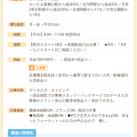
さいたま新都心駅から徒歩5分／北与野駅から徒歩5分／大宮
(埼玉県)駅から徒歩20分／北浦和駅から11分／大宮公園駅か
ら16分
月～金（平日のみ）
曜日頻度
【平日】8:30～17:00 休憩45分
時間
【即日スタートOK】⇒長期歓迎のお仕事！ ★8月～＊9月
期間
～などスタート日ご相談ください！
月給190100円～ ＜昇給年1回あり＞
時給
交通費
交通費全額支給ご自宅から最寄り駅までのバス代・駐輪場代
も支給あり
データ入力・タイピング
仕事内容
＜総合病院での事務スタッフ＞バックヤードでのデータ入力
業務がメイン！安心の教育体制あり！初めての方も…
職種未経験OK / ブランクOK / 英語力不要
応募資格
◆無資格・未経験OK！◆PCで文字入力ができればOK 決ま
ったフォーマットへの入力が中心なので 難し…
職場の雰囲気