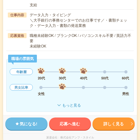
支給
データ入力・タイピング
仕事内容
＼大手銀行の事務センターでのお仕事です／・書類チェッ
ク・データ入力・書類の発送業務
職種未経験OK / ブランクOK / パソコンスキル不要 / 英語力不
応募資格
要
未経験OK
職場の雰囲気
年齢層
20代
30代
40代
50代
60代
男女比率
女性
男性
もっと見る
気になる!
応募へ進む
詳しく見る
派遣会社
株式会社アンフ・スタイル