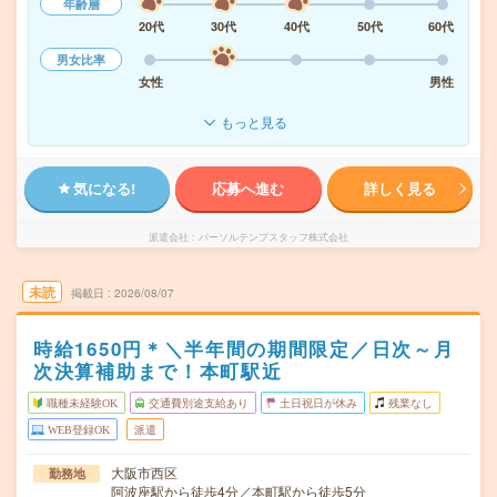
年齢層
20代
30代
40代
50代
60代
男女比率
女性
男性
もっと見る
気になる!
応募へ進む
詳しく見る
派遣会社
パーソルテンプスタッフ株式会社
未読
掲載日
2026/08/07
時給1650円＊＼半年間の期間限定／日次～月
次決算補助まで！本町駅近
職種未経験OK
交通費別途支給あり
土日祝日が休み
残業なし
WEB登録OK
派遣
大阪市西区
勤務地
阿波座駅から徒歩4分／本町駅から徒歩5分