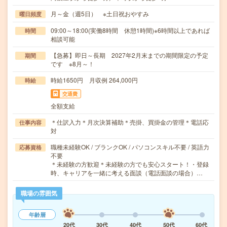
月～金（週5日） ※土日祝おやすみ
曜日頻度
09:00～18:00(実働8時間 休憩1時間)※6時間以上であれば
時間
相談可能
【急募】即日～長期 2027年2月末までの期間限定の予定
期間
です ※8月～！
時給1650円 月収例 264,000円
時給
交通費
全額支給
＊仕訳入力＊月次決算補助＊売掛、買掛金の管理＊電話応
仕事内容
対
職種未経験OK / ブランクOK / パソコンスキル不要 / 英語力
応募資格
不要
＊未経験の方歓迎＊未経験の方でも安心スタート！・登録
時、キャリアを一緒に考える面談（電話面談の場合）…
職場の雰囲気
年齢層
20代
30代
40代
50代
60代