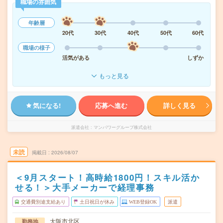
職場の雰囲気
年齢層
20代
30代
40代
50代
60代
職場の様子
活気がある
しずか
もっと見る
気になる!
応募へ進む
詳しく見る
派遣会社
マンパワーグループ株式会社
未読
掲載日
2026/08/07
＜9月スタート！高時給1800円！スキル活か
せる！＞大手メーカーで経理事務
交通費別途支給あり
土日祝日が休み
WEB登録OK
派遣
大阪市北区
勤務地