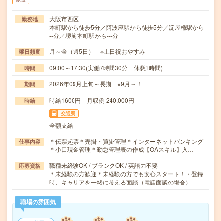
大阪市西区
勤務地
本町駅から徒歩5分／阿波座駅から徒歩5分／淀屋橋駅から-
--分／堺筋本町駅から---分
月～金（週5日） ※土日祝おやすみ
曜日頻度
09:00～17:30(実働7時間30分 休憩1時間)
時間
2026年09月上旬～長期 ※9月～！
期間
時給1600円 月収例 240,000円
時給
交通費
全額支給
＊伝票起票＊売掛・買掛管理＊インターネットバンキング
仕事内容
＊小口現金管理＊勤怠管理表の作成【OAスキル】入…
職種未経験OK / ブランクOK / 英語力不要
応募資格
＊未経験の方歓迎＊未経験の方でも安心スタート！・登録
時、キャリアを一緒に考える面談（電話面談の場合）…
職場の雰囲気