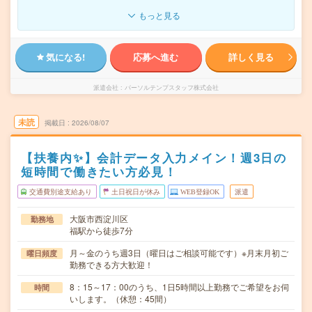
もっと見る
気になる!
応募へ進む
詳しく見る
派遣会社
パーソルテンプスタッフ株式会社
未読
掲載日
2026/08/07
【扶養内✨】会計データ入力メイン！週3日の
短時間で働きたい方必見！
交通費別途支給あり
土日祝日が休み
WEB登録OK
派遣
大阪市西淀川区
勤務地
福駅から徒歩7分
月～金のうち週3日（曜日はご相談可能です）※月末月初ご
曜日頻度
勤務できる方大歓迎！
8：15～17：00のうち、1日5時間以上勤務でご希望をお伺
時間
いします。（休憩：45間）