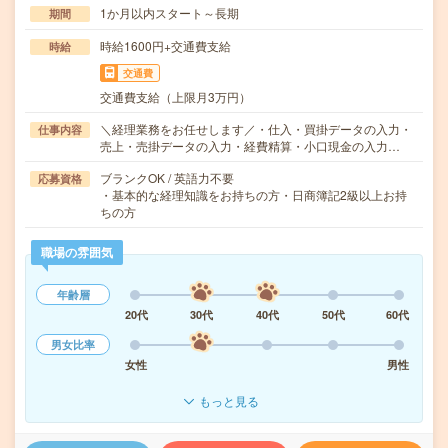
1か月以内スタート～長期
期間
時給1600円+交通費支給
時給
交通費
交通費支給（上限月3万円）
＼経理業務をお任せします／・仕入・買掛データの入力・
仕事内容
売上・売掛データの入力・経費精算・小口現金の入力…
ブランクOK / 英語力不要
応募資格
・基本的な経理知識をお持ちの方・日商簿記2級以上お持
ちの方
職場の雰囲気
年齢層
20代
30代
40代
50代
60代
男女比率
女性
男性
もっと見る