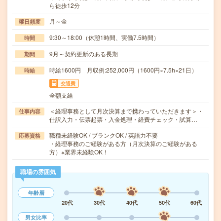
ら徒歩12分
月～金
曜日頻度
9:30～18:00（休憩1時間、実働7.5時間）
時間
9月～契約更新のある長期
期間
時給1600円 月収例:252,000円（1600円×7.5h×21日）
時給
交通費
全額支給
＜経理事務として月次決算まで携わっていただきます＞・
仕事内容
仕訳入力・伝票起票・入金処理・経費チェック・試算…
職種未経験OK / ブランクOK / 英語力不要
応募資格
・経理事務のご経験がある方（月次決算のご経験がある
方）※業界未経験OK！
職場の雰囲気
年齢層
20代
30代
40代
50代
60代
男女比率