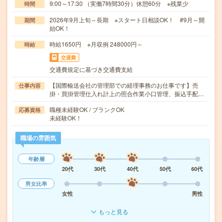
9:00～17:30 （実働7時間30分）休憩60分 ※残業少
時間
2026年9月上旬～長期 ※スタート日相談OK！ #9月～開
期間
始OK！
時給1650円 ※月収例 248000円～
時給
交通費
交通費規定に基づき交通費支給
【国際輸送会社の管理部での経理事務のお仕事です】売
仕事内容
掛・買掛管理仕入れ計上の照合作業小口管理、振込手配…
職種未経験OK / ブランクOK
応募資格
未経験OK！
職場の雰囲気
年齢層
20代
30代
40代
50代
60代
男女比率
女性
男性
もっと見る