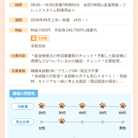
08:00～16:50(実働7時間50分 休憩1時間)※直雇用後～フ
時間
レックスタイム制適用あり
2026年09月上旬～長期 ※9月～！
期間
時給1550円 月収例 242,730円+残業代
時給
交通費
全額支給
＊販促物発注の申請書書類のチェック＊手配した販促物に
仕事内容
商標などがついているかの確認・チェック＊伝票処理…
職種未経験OK / ブランクOK / 英語力不要
応募資格
＊未経験の方歓迎＊未経験の方でも安心スタート！・登録
時、キャリアを一緒に考える面談（電話面談の場合）…
職場の雰囲気
年齢層
20代
30代
40代
50代
60代
男女比率
女性
男性