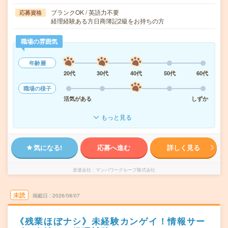
ブランクOK / 英語力不要
応募資格
経理経験ある方日商簿記2級をお持ちの方
職場の雰囲気
年齢層
20代
30代
40代
50代
60代
職場の様子
活気がある
しずか
もっと見る
気になる!
応募へ進む
詳しく見る
派遣会社
マンパワーグループ株式会社
未読
掲載日
2026/08/07
《残業ほぼナシ》未経験カンゲイ！情報サー