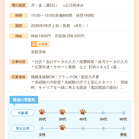
月～金（週5日） ※土日祝休み
曜日頻度
10:00～19:00(実働8時間 休憩1時間)
時間
2026年09月上旬～長期 ※9月～！
期間
時給1600円 月収例 256,000円
時給
交通費
全額支給
＊仕訳＊会計データの入力＊経費精算＊給与データの入力
仕事内容
＊伝票作成＊サポート業務 など【OAスキル】※基…
職種未経験OK / ブランクOK / 英語力不要
応募資格
＊未経験の方歓迎＊未経験の方でも安心スタート！・登録
時、キャリアを一緒に考える面談（電話面談の場合）…
職場の雰囲気
年齢層
20代
30代
40代
50代
60代
男女比率
女性
男性