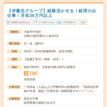
【伊藤忠グループ】経験活かせる！経理のお
仕事！月収28万円以上
交通費別途支給あり
土日祝日が休み
WEB登録OK
派遣
大阪市中央区
勤務地
京橋(大阪府)駅から徒歩5分
月～金（週5日）
曜日頻度
09:00～18:00(実働8時間 休憩1時間)
時間
【急募】即日～長期 ※8月～！
期間
時給1800円 月収例 288,000円+残業代
時給
交通費
全額支給
＊売掛金（入金および手数料等の経費処理）＊残高内訳明
仕事内容
細の作成、確認＊伝票作成＊税務関連サポート＊シス…
英語力不要
応募資格
経理業務の経験がある方