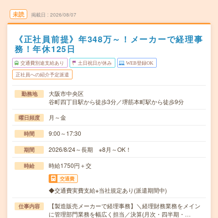
未読
掲載日
2026/08/07
《正社員前提》年348万～！メーカーで経理事
務！年休125日
交通費別途支給あり
土日祝日が休み
WEB登録OK
正社員への紹介予定派遣
大阪市中央区
勤務地
谷町四丁目駅から徒歩3分／堺筋本町駅から徒歩9分
月～金
曜日頻度
9:00～17:30
時間
2026/8/24～長期 ※8月～OK！
期間
時給1750円＋交
時給
交通費
◆交通費実費支給※当社規定あり(派遣期間中)
【製造販売メーカーで経理事務】＼経理財務業務をメイン
仕事内容
に管理部門業務を幅広く担当／決算(月次・四半期・…