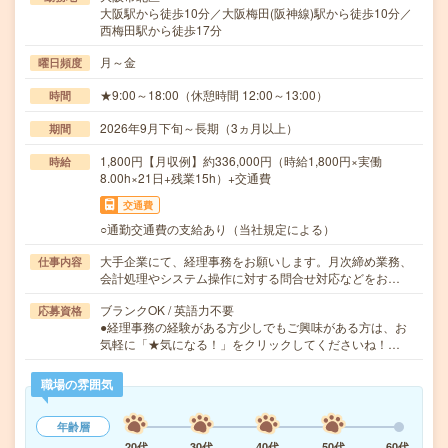
大阪駅から徒歩10分／大阪梅田(阪神線)駅から徒歩10分／
西梅田駅から徒歩17分
月～金
曜日頻度
★9:00～18:00（休憩時間 12:00～13:00）
時間
2026年9月下旬～長期（3ヵ月以上）
期間
1,800円【月収例】約336,000円（時給1,800円×実働
時給
8.00h×21日+残業15h）+交通費
交通費
○通勤交通費の支給あり（当社規定による）
大手企業にて、経理事務をお願いします。月次締め業務、
仕事内容
会計処理やシステム操作に対する問合せ対応などをお…
ブランクOK / 英語力不要
応募資格
●経理事務の経験がある方少しでもご興味がある方は、お
気軽に「★気になる！」をクリックしてくださいね！…
職場の雰囲気
年齢層
20代
30代
40代
50代
60代