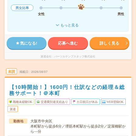
男女比率
女性
男性
もっと見る
気になる!
応募へ進む
詳しく見る
派遣会社
パーソルテンプスタッフ株式会社
未読
掲載日
2026/08/07
【10時開始！】1600円！仕訳などの経理＆総
務サポート！＠本町
職種未経験OK
交通費別途支給あり
土日祝日が休み
WEB登録OK
派遣
大阪市中央区
勤務地
本町駅から徒歩6分／堺筋本町駅から徒歩2分／淀屋橋駅か
ら---分