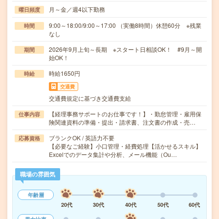
月～金／週4以下勤務
曜日頻度
9:00～18:00/9:00～17:00 （実働8時間）休憩60分 ※残業
時間
なし
2026年9月上旬～長期 ※スタート日相談OK！ #9月～開
期間
始OK！
時給1650円
時給
交通費
交通費規定に基づき交通費支給
【経理事務サポートのお仕事です！】・勤怠管理・雇用保
仕事内容
険関連資料の準備・提出・請求書、注文書の作成・売…
ブランクOK / 英語力不要
応募資格
【必要なご経験】小口管理・経費処理【活かせるスキル】
Excelでのデータ集計や分析、メール機能（Ou…
職場の雰囲気
年齢層
20代
30代
40代
50代
60代