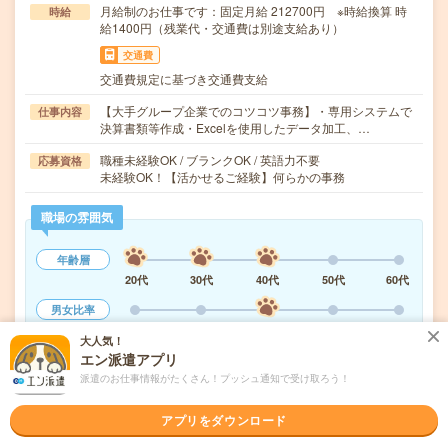
月給制のお仕事です：固定月給 212700円 ※時給換算 時
時給
給1400円（残業代・交通費は別途支給あり）
交通費
交通費規定に基づき交通費支給
【大手グループ企業でのコツコツ事務】・専用システムで
仕事内容
決算書類等作成・Excelを使用したデータ加工、…
職種未経験OK / ブランクOK / 英語力不要
応募資格
未経験OK！【活かせるご経験】何らかの事務
職場の雰囲気
年齢層
20代
30代
40代
50代
60代
男女比率
女性
男性
大人気！
エン派遣アプリ
もっと見る
派遣のお仕事情報がたくさん！プッシュ通知で受け取ろう！
アプリをダウンロード
気になる!
応募へ進む
詳しく見る