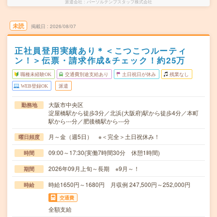
派遣会社
パーソルテンプスタッフ株式会社
未読
掲載日
2026/08/07
正社員登用実績あり＊＜こつこつルーティ
ン！＞伝票・請求作成&チェック！約25万
職種未経験OK
交通費別途支給あり
土日祝日が休み
残業なし
WEB登録OK
派遣
大阪市中央区
勤務地
淀屋橋駅から徒歩3分／北浜(大阪府)駅から徒歩4分／本町
駅から---分／肥後橋駅から---分
月～金（週5日） ※＜完全＞土日祝休み！
曜日頻度
09:00～17:30(実働7時間30分 休憩1時間)
時間
2026年09月上旬～長期 ※9月～！
期間
時給1650円～1680円 月収例 247,500円～252,000円
時給
交通費
全額支給