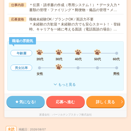
＊伝票・請求書の作成（専用システム！）＊データ入力＊
仕事内容
書類の管理・ファイリング＊郵便物・備品の管理＊メ…
職種未経験OK / ブランクOK / 英語力不要
応募資格
＊未経験の方歓迎＊未経験の方でも安心スタート！・登録
時、キャリアを一緒に考える面談（電話面談の場合）…
職場の雰囲気
年齢層
20代
30代
40代
50代
60代
男女比率
女性
男性
もっと見る
気になる!
応募へ進む
詳しく見る
派遣会社
パーソルテンプスタッフ株式会社
未読
掲載日
2026/08/07