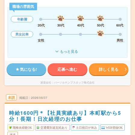
職場の雰囲気
年齢層
20代
30代
40代
50代
60代
男女比率
女性
男性
もっと見る
気になる!
応募へ進む
詳しく見る
派遣会社
パーソルテンプスタッフ株式会社
未読
掲載日
2026/08/07
時給1600円＊【社員実績あり】本町駅から5
分！長期！日次経理のお仕事
職種未経験OK
交通費別途支給あり
土日祝日が休み
WEB登録OK
派遣