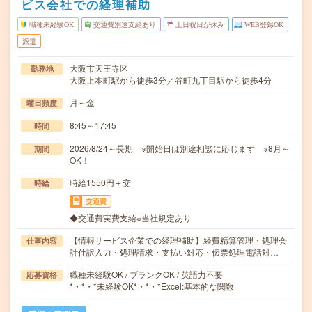
ビス会社での経理補助
職種未経験OK
交通費別途支給あり
土日祝日が休み
WEB登録OK
派遣
大阪市天王寺区
勤務地
大阪上本町駅から徒歩3分／谷町九丁目駅から徒歩4分
月～金
曜日頻度
8:45～17:45
時間
2026/8/24～長期 ※開始日は別途相談に応じます ※8月～
期間
OK！
時給1550円＋交
時給
交通費
◆交通費実費支給※当社規定あり
【情報サービス企業での経理補助】経費精算管理・処理会
仕事内容
計仕訳入力・処理請求・支払い対応・伝票処理電話対…
職種未経験OK / ブランクOK / 英語力不要
応募資格
*・*・*未経験OK*・*・*Excel:基本的な関数