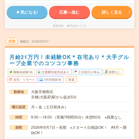
気になる!
応募へ進む
詳しく見る
派遣会社
株式会社パソナ
未読
掲載日
2026/08/07
月給21万円！未経験OK＊在宅あり＊大手グル
ープ企業でのコツコツ事務
職種未経験OK
交通費別途支給あり
土日祝日が休み
残業なし
在宅・リモート
WEB登録OK
派遣
大阪市都島区
勤務地
京橋(大阪府)駅から徒歩5分
月～金（土日祝休み）
曜日頻度
9:30～18:00 （実働7時間30分）休憩60分 ※残業なし
時間
2026年9月7日～長期 ※スタート日相談OK！ #9月～開
期間
始OK！