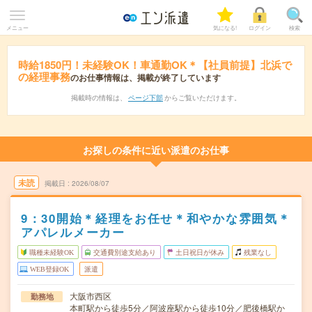
メニュー
気になる!
ログイン
検索
時給1850円！未経験OK！車通勤OK＊【社員前提】北浜で
の経理事務
のお仕事情報は、掲載が終了しています
掲載時の情報は、
ページ下部
からご覧いただけます。
お探しの条件に近い派遣のお仕事
未読
掲載日
2026/08/07
9：30開始＊経理をお任せ＊和やかな雰囲気＊
アパレルメーカー
職種未経験OK
交通費別途支給あり
土日祝日が休み
残業なし
WEB登録OK
派遣
大阪市西区
勤務地
本町駅から徒歩5分／阿波座駅から徒歩10分／肥後橋駅か