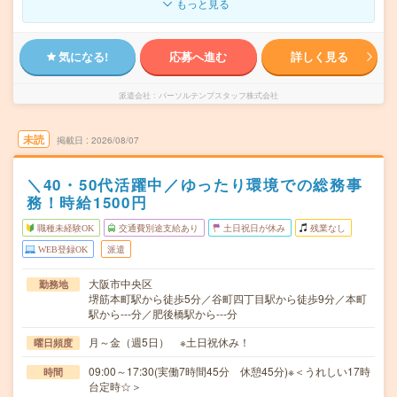
もっと見る
気になる!
応募へ進む
詳しく見る
派遣会社
パーソルテンプスタッフ株式会社
未読
掲載日
2026/08/07
＼40・50代活躍中／ゆったり環境での総務事
務！時給1500円
職種未経験OK
交通費別途支給あり
土日祝日が休み
残業なし
WEB登録OK
派遣
大阪市中央区
勤務地
堺筋本町駅から徒歩5分／谷町四丁目駅から徒歩9分／本町
駅から---分／肥後橋駅から---分
月～金（週5日） ※土日祝休み！
曜日頻度
09:00～17:30(実働7時間45分 休憩45分)※＜うれしい17時
時間
台定時☆＞