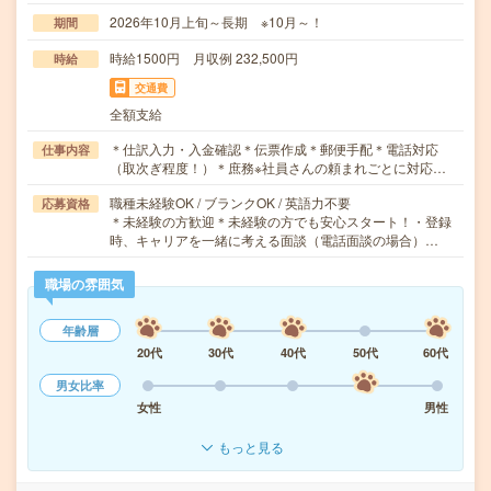
2026年10月上旬～長期 ※10月～！
期間
時給1500円 月収例 232,500円
時給
交通費
全額支給
＊仕訳入力・入金確認＊伝票作成＊郵便手配＊電話対応
仕事内容
（取次ぎ程度！）＊庶務※社員さんの頼まれごとに対応…
職種未経験OK / ブランクOK / 英語力不要
応募資格
＊未経験の方歓迎＊未経験の方でも安心スタート！・登録
時、キャリアを一緒に考える面談（電話面談の場合）…
職場の雰囲気
年齢層
20代
30代
40代
50代
60代
男女比率
女性
男性
もっと見る