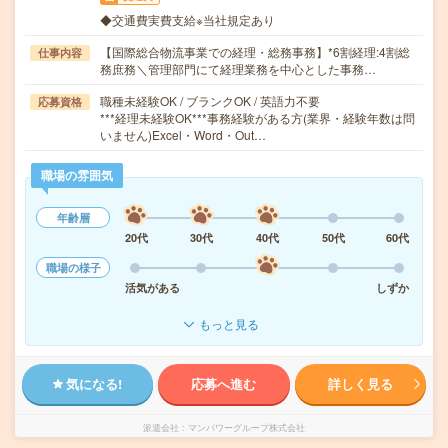
◆交通費実費支給※当社規定あり
【国際総合物流事業での経理・総務事務】*6割経理:4割総
仕事内容
務庶務＼管理部門にて経理業務を中心とした事務…
職種未経験OK / ブランクOK / 英語力不要
応募資格
***経理未経験OK***事務経験がある方(業界・経験年数は問
いません)Excel・Word・Out…
職場の雰囲気
年齢層
20代
30代
40代
50代
60代
職場の様子
活気がある
しずか
もっと見る
気になる!
応募へ進む
詳しく見る
派遣会社
マンパワーグループ株式会社