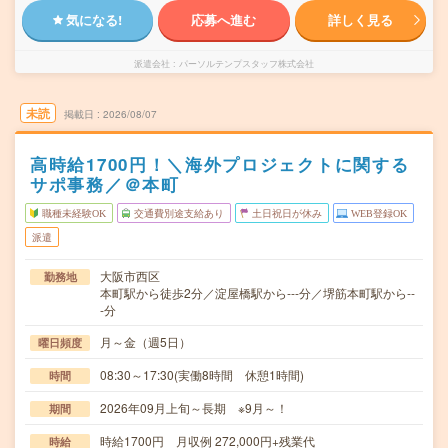
気になる!
応募へ進む
詳しく見る
派遣会社
パーソルテンプスタッフ株式会社
未読
掲載日
2026/08/07
高時給1700円！＼海外プロジェクトに関する
サポ事務／＠本町
職種未経験OK
交通費別途支給あり
土日祝日が休み
WEB登録OK
派遣
大阪市西区
勤務地
本町駅から徒歩2分／淀屋橋駅から---分／堺筋本町駅から--
-分
月～金（週5日）
曜日頻度
08:30～17:30(実働8時間 休憩1時間)
時間
2026年09月上旬～長期 ※9月～！
期間
時給1700円 月収例 272,000円+残業代
時給