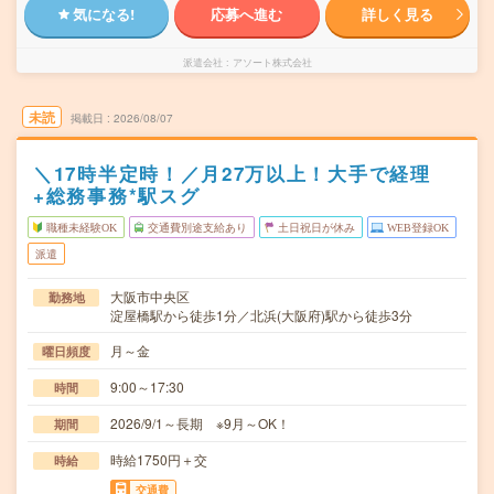
気になる!
応募へ進む
詳しく見る
派遣会社
アソート株式会社
未読
掲載日
2026/08/07
＼17時半定時！／月27万以上！大手で経理
+総務事務*駅スグ
職種未経験OK
交通費別途支給あり
土日祝日が休み
WEB登録OK
派遣
大阪市中央区
勤務地
淀屋橋駅から徒歩1分／北浜(大阪府)駅から徒歩3分
月～金
曜日頻度
9:00～17:30
時間
2026/9/1～長期 ※9月～OK！
期間
時給1750円＋交
時給
交通費