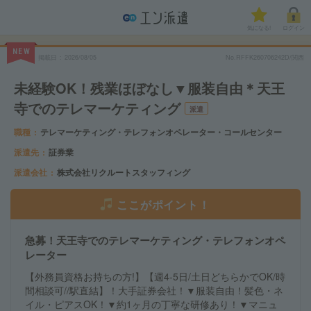
気になる!
ログイン
NEW
掲載日
2026/08/05
No.RFFK260706242D/関西
未経験OK！残業ほぼなし▼服装自由＊天王
寺でのテレマーケティング
派遣
職種
テレマーケティング・テレフォンオペレーター・コールセンター
派遣先
証券業
派遣会社
株式会社リクルートスタッフィング
ここがポイント！
急募！天王寺でのテレマーケティング・テレフォンオペ
レーター
【外務員資格お持ちの方!】【週4-5日/土日どちらかでOK/時
間相談可//駅直結】！大手証券会社！▼服装自由！髪色・ネ
イル・ピアスOK！▼約1ヶ月の丁寧な研修あり！▼マニュ