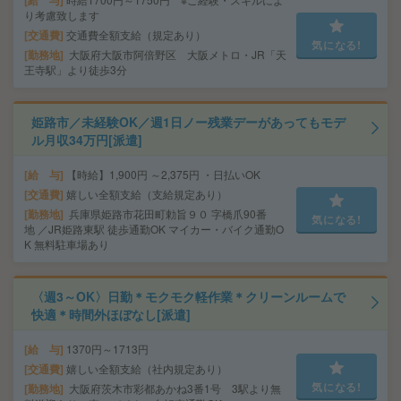
給 与
り考慮致します
交通費
交通費全額支給（規定あり）
気になる!
勤務地
大阪府大阪市阿倍野区 大阪メトロ・JR「天
王寺駅」より徒歩3分
姫路市／未経験OK／週1日ノー残業デーがあってもモデ
ル月収34万円[派遣]
給 与
【時給】1,900円 ～2,375円 ・日払いOK
交通費
嬉しい全額支給（支給規定あり）
勤務地
兵庫県姫路市花田町勅旨９０ 字橋爪90番
気になる!
地 ／JR姫路東駅 徒歩通勤OK マイカー・バイク通勤O
K 無料駐車場あり
〈週3～OK〉日勤＊モクモク軽作業＊クリーンルームで
快適＊時間外ほぼなし[派遣]
給 与
1370円～1713円
交通費
嬉しい全額支給（社内規定あり）
気になる!
勤務地
大阪府茨木市彩都あかね3番1号 3駅より無