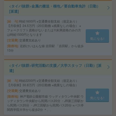
<タイパ抜群>金属の搬送・梱包／要自動車免許（日勤）
[派遣]
給 与
時給1600円 ※交通費全額支給（規定あり）
【月収例】24.5万円（20日勤務 ※残業なしの場合） ※
フォークリフト資格がないまたは1t未満資格のみの方
は時給1500円となります
気になる!
交通費
交通費支給あり
勤務地
近鉄けいはんな線 吉田駅 「吉田駅」から徒歩
13分
<タイパ抜群>研究活動の支援／大学スタッフ（日勤）[派
遣]
給 与
時給2200円 ※交通費全額支給（規定あり）
【月収例】30.8万円（20日勤務 ※残業なしの場合）
交通費
交通費支給あり
勤務地
神戸電鉄公園都市線 ウッディタウン中央駅 ウ
気になる!
ッディタウン中央駅から民間バス20分 ・JR新三田駅か
ら民間バス20分 ・JR三田駅から民間バス20分 ※バス停
関西学院大学から徒歩2分 ＊、、