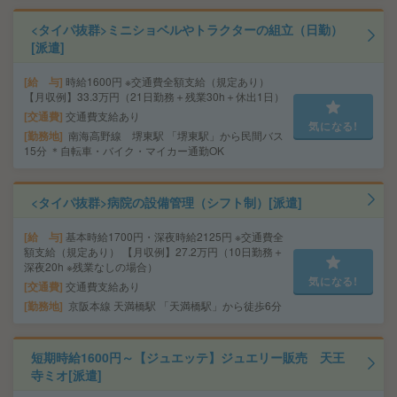
<タイパ抜群>ミニショベルやトラクターの組立（日勤）
[派遣]
給 与
時給1600円 ※交通費全額支給（規定あり）
【月収例】33.3万円（21日勤務＋残業30h＋休出1日）
交通費
交通費支給あり
気になる!
勤務地
南海高野線 堺東駅 「堺東駅」から民間バス
15分 ＊自転車・バイク・マイカー通勤OK
<タイパ抜群>病院の設備管理（シフト制）[派遣]
給 与
基本時給1700円・深夜時給2125円 ※交通費全
額支給（規定あり） 【月収例】27.2万円（10日勤務＋
深夜20h ※残業なしの場合）
気になる!
交通費
交通費支給あり
勤務地
京阪本線 天満橋駅 「天満橋駅」から徒歩6分
短期時給1600円～【ジュエッテ】ジュエリー販売 天王
寺ミオ[派遣]