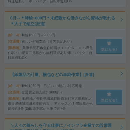
料送迎あり 車・バイク・自転車通勤OK
8月～＊時給1600円＊未経験から働きながら資格が取れる
＊大手で組立[派遣]
給 与
時給1600円～2000円
交通費
嬉しい全額支給（社内規定あり）
勤務地
兵庫県明石市魚住町清水１１０６－４：JR魚
気になる!
住駅・山陽東二見駅から無料送迎あり/車・バイク・自
転車通勤OK
【紙製品の計量、梱包などの単純作業】[派遣]
給 与
時給1250円 日払い・週払い対応可能
交通費
交通費全額支給(13000円)
勤務地
勤務地／奈良県磯城郡田原本町宮古勤務地／
気になる!
奈良県磯城郡田原本町宮古 、アクセス／(1)黒田駅から
徒歩約8分 (2)田原本駅から車で約7分
＼人々の暮らしを守る仕事に／インフラ企業での設備運