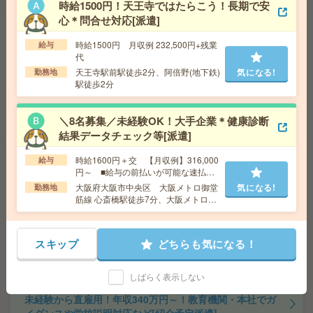
時給1500円！天王寺ではたらこう！長期で安
心＊問合せ対応[派遣]
17時まで＊残業ほぼなし▼福島での貿易事務[派遣]
時給1500円 月収例 232,500円+残業
給与
給 与
時給1700円 月収例 23万円 時給1700円×実
代
働7h×週5日×4週 ※月収例を保証するものではありませ
天王寺駅前駅徒歩2分、阿倍野(地下鉄)
気になる!
勤務地
ん。※給与即受取りサービス利用可（利用条件有）
駅徒歩2分
交通費
1ヶ月3万円を上限として実費支給
気になる!
勤務地
阪神本線 福島(大阪府・阪神線) 徒歩3分
＼8名募集／未経験OK！大手企業＊健康診断
大阪環状線 福島(大阪環状線) 徒歩3分
結果データチェック等[派遣]
時給1600円＋交 【月収例】316,000
給与
【3名募集】14～17時！未経験OK！証券関連会社で戸籍
円～ ■給与の前払いが可能な速払い
謄本コピー・データ照合等[派遣]
サービスあり
大阪府大阪市中央区 大阪メトロ御堂
気になる!
勤務地
筋線 心斎橋駅徒歩7分、大阪メトロ御
給 与
時給1400円＋交 【月収例】91,000円～ ■
堂筋線 本町駅徒歩7分
給与の前払いが可能な速払いサービスあり
交通費
交通費支給あり
気になる!
スキップ
どちらも気になる！
勤務地
大阪府大阪市中央区 大阪メトロ御堂筋線 本
町駅徒歩1分
しばらく表示しない
未経験から直雇用！年収340万円～！教育機関・本社でガ