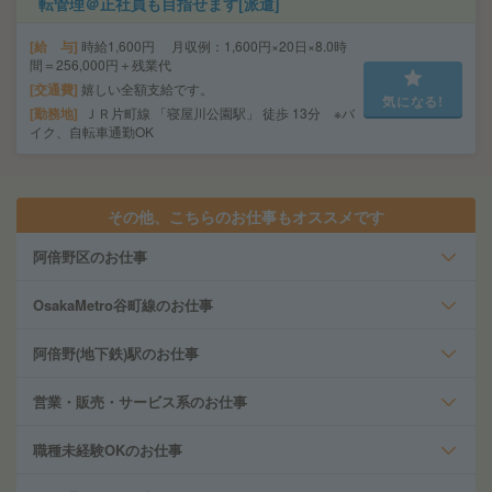
転管理＠正社員も目指せます[派遣]
給 与
時給1,600円 月収例：1,600円×20日×8.0時
間＝256,000円＋残業代
交通費
嬉しい全額支給です。
気になる!
勤務地
ＪＲ片町線 「寝屋川公園駅」 徒歩 13分 ※バ
イク、自転車通勤OK
その他、こちらのお仕事もオススメです
阿倍野区のお仕事
OsakaMetro谷町線のお仕事
阿倍野(地下鉄)駅のお仕事
営業・販売・サービス系のお仕事
職種未経験OKのお仕事