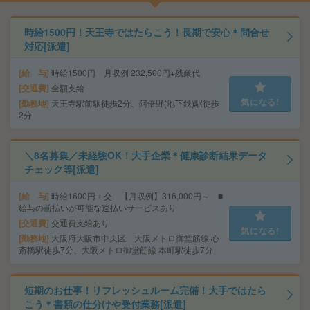
時給1500円！天王寺ではたらこう！長期で安心＊問合せ
対応[派遣]
給 与
時給1500円 月収例 232,500円+残業代
交通費
全額支給
気になる!
勤務地
天王寺駅前駅徒歩2分、阿倍野(地下鉄)駅徒歩
2分
＼8名募集／未経験OK！大手企業＊健康診断結果データ
チェック等[派遣]
給 与
時給1600円＋交 【月収例】316,000円～ ■
給与の前払いが可能な速払いサービスあり
交通費
交通費支給あり
気になる!
勤務地
大阪府大阪市中央区 大阪メトロ御堂筋線 心
斎橋駅徒歩7分、大阪メトロ御堂筋線 本町駅徒歩7分
短期のお仕事！リフレッシュルーム完備！大手ではたら
こう＊書類の仕分けや受付業務[派遣]