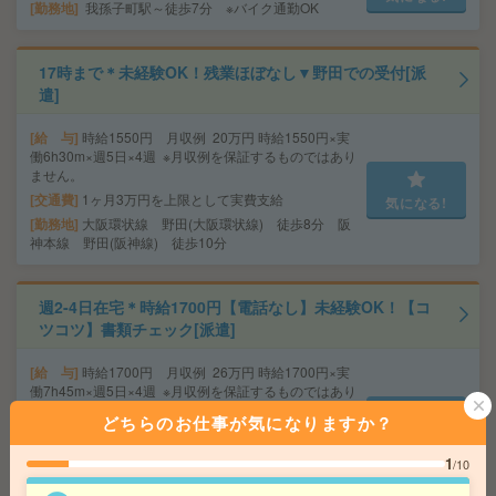
勤務地
我孫子町駅～徒歩7分 ※バイク通勤OK
17時まで＊未経験OK！残業ほぼなし▼野田での受付[派
遣]
給 与
時給1550円 月収例 20万円 時給1550円×実
働6h30m×週5日×4週 ※月収例を保証するものではあり
ません。
交通費
1ヶ月3万円を上限として実費支給
気になる!
勤務地
大阪環状線 野田(大阪環状線) 徒歩8分 阪
神本線 野田(阪神線) 徒歩10分
週2-4日在宅＊時給1700円【電話なし】未経験OK！【コ
ツコツ】書類チェック[派遣]
給 与
時給1700円 月収例 26万円 時給1700円×実
働7h45m×週5日×4週 ※月収例を保証するものではあり
ません。
どちらのお仕事が気になりますか？
交通費
1ヶ月3万円を上限として実費支給
気になる!
勤務地
大阪環状線 大阪 徒歩2分 京都本線 大阪
1
/10
梅田(阪急線) 徒歩2分