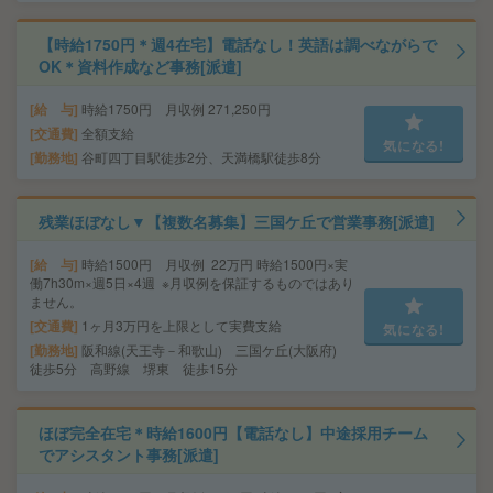
【時給1750円＊週4在宅】電話なし！英語は調べながらで
OK＊資料作成など事務[派遣]
給 与
時給1750円 月収例 271,250円
交通費
全額支給
気になる!
勤務地
谷町四丁目駅徒歩2分、天満橋駅徒歩8分
残業ほぼなし▼【複数名募集】三国ケ丘で営業事務[派遣]
給 与
時給1500円 月収例 22万円 時給1500円×実
働7h30m×週5日×4週 ※月収例を保証するものではあり
ません。
交通費
1ヶ月3万円を上限として実費支給
気になる!
勤務地
阪和線(天王寺－和歌山) 三国ケ丘(大阪府)
徒歩5分 高野線 堺東 徒歩15分
ほぼ完全在宅＊時給1600円【電話なし】中途採用チーム
でアシスタント事務[派遣]