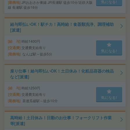
気になる!
勤務地
JRおおさか東線 JR長瀬駅 徒歩10分/近鉄大阪
線 長瀬駅 徒歩16分
給与即払いOK！駅チカ！高時給！食器類洗浄、調理補助
[派遣]
給 与
時給1400円
交通費
交通費支給有り
気になる!
勤務地
なんば駅～徒歩5分
座り仕事！給与即払いOK！土日休み！化粧品容器の検品
など[派遣]
給 与
時給1250円
交通費
交通費支給有り
気になる!
勤務地
喜連瓜破駅～徒歩10分
高時給！土日休み！日勤のお仕事！フォークリフト作業
等[派遣]