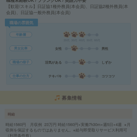
職種未経験OK / ブランクOK / 英語力不要
【歓迎/スキル】日証協1種外務員(本会員)、日証協2種外務員(本
会員)、日証協一般外務員(本会員)
職場の雰囲気
年齢層
20代
30代
40代
50代
60代
男女比率
女性
男性
職場の様子
活気がある
しずか
仕事の仕方
テキパキ
コツコツ
募集情報
時給
時給1560円 月収例 23万円 時給1560円×実働7h30m×週5日×4週 ※月
収例を保証するものではありません。※給与即受取りサービス利用可
（利用条件有）