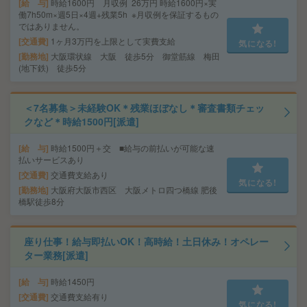
給 与
時給1600円 月収例 26万円 時給1600円×実
働7h50m×週5日×4週+残業5h ※月収例を保証するもの
ではありません。
交通費
1ヶ月3万円を上限として実費支給
気になる!
勤務地
大阪環状線 大阪 徒歩5分 御堂筋線 梅田
(地下鉄) 徒歩5分
＜7名募集＞未経験OK＊残業ほぼなし＊審査書類チェッ
クなど＊時給1500円[派遣]
給 与
時給1500円＋交 ■給与の前払いが可能な速
払いサービスあり
交通費
交通費支給あり
気になる!
勤務地
大阪府大阪市西区 大阪メトロ四つ橋線 肥後
橋駅徒歩8分
座り仕事！給与即払いOK！高時給！土日休み！オペレー
ター業務[派遣]
給 与
時給1450円
交通費
交通費支給有り
気になる!