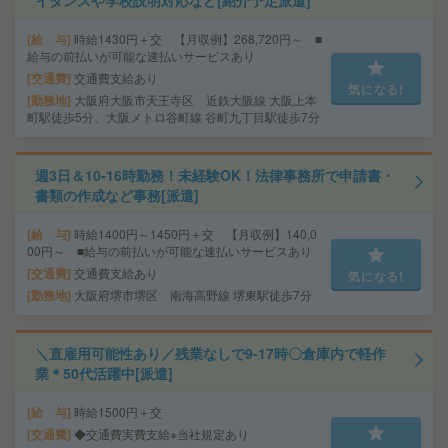
イダンスや学校説明対応など[紹介予定派遣]
給 与
時給1430円＋交 【月収例】268,720円～ ■
給与の前払いが可能な速払いサービスあり
交通費
交通費支給あり
気になる!
勤務地
大阪府大阪市天王寺区 近鉄大阪線 大阪上本
町駅徒歩5分、大阪メトロ谷町線 谷町九丁目駅徒歩7分
週3日＆10-16時勤務！未経験OK！法律事務所で申請書・
書類の作成など事務[派遣]
給 与
時給1400円～1450円＋交 【月収例】140,0
00円～ ■給与の前払いが可能な速払いサービスあり
交通費
交通費支給あり
気になる!
勤務地
大阪府堺市堺区 南海高野線 堺東駅徒歩7分
＼直雇用可能性あり／残業なしで9-17時〇倉庫内で軽作
業＊50代活躍中[派遣]
給 与
時給1500円＋交
交通費
◆交通費実費支給※当社規定あり