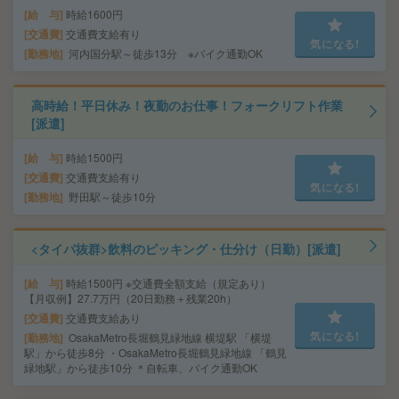
給 与
時給1600円
交通費
交通費支給有り
気になる!
勤務地
河内国分駅～徒歩13分 ※バイク通勤OK
高時給！平日休み！夜勤のお仕事！フォークリフト作業
[派遣]
給 与
時給1500円
交通費
交通費支給有り
気になる!
勤務地
野田駅～徒歩10分
<タイパ抜群>飲料のピッキング・仕分け（日勤）[派遣]
給 与
時給1500円 ※交通費全額支給（規定あり）
【月収例】27.7万円（20日勤務＋残業20h）
交通費
交通費支給あり
気になる!
勤務地
OsakaMetro長堀鶴見緑地線 横堤駅 「横堤
駅」から徒歩8分 ・OsakaMetro長堀鶴見緑地線 「鶴見
緑地駅」から徒歩10分 ＊自転車、バイク通勤OK