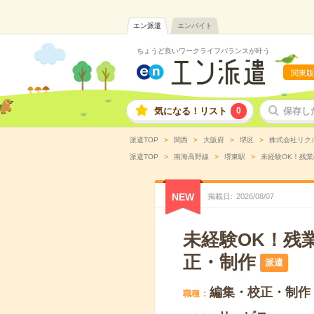
エン派遣
エンバイト
ちょうど良いワークライフバランスが叶う
関東版
気になる！リスト
0
保存し
派遣TOP
関西
大阪府
堺区
株式会社リク
派遣TOP
南海高野線
堺東駅
未経験OK！残業
NEW
掲載日
2026
/
08
/
07
未経験OK！残
正・制作
派遣
編集・校正・制作
職種