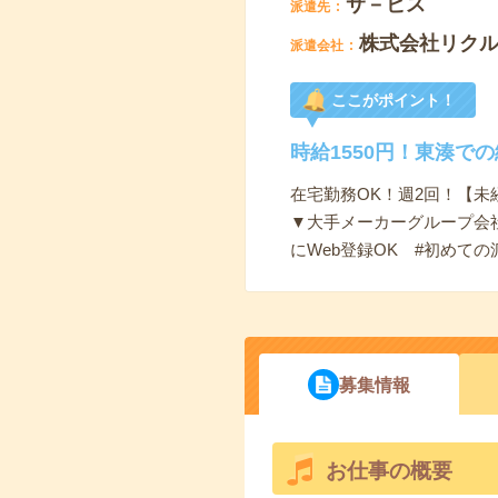
サ－ビス
派遣先
株式会社リク
派遣会社
ここがポイント！
時給1550円！東湊で
在宅勤務OK！週2回！【未経験
▼大手メーカーグループ会
にWeb登録OK #初めての
募集情報
お仕事の概要