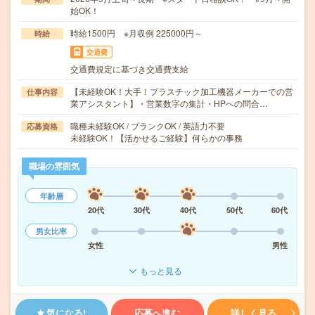
始OK！
時給1500円 ※月収例 225000円～
時給
交通費
交通費規定に基づき交通費支給
【未経験OK！大手！プラスチック加工機器メーカーでの営
仕事内容
業アシスタント】・営業数字の集計・HPへの問合…
職種未経験OK / ブランクOK / 英語力不要
応募資格
未経験OK！【活かせるご経験】何らかの事務
職場の雰囲気
年齢層
20代
30代
40代
50代
60代
男女比率
女性
男性
もっと見る
気になる!
応募へ進む
詳しく見る