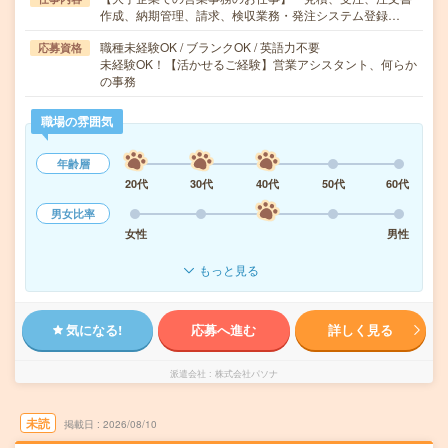
作成、納期管理、請求、検収業務・発注システム登録…
職種未経験OK / ブランクOK / 英語力不要
応募資格
未経験OK！【活かせるご経験】営業アシスタント、何らか
の事務
職場の雰囲気
年齢層
20代
30代
40代
50代
60代
男女比率
女性
男性
もっと見る
気になる!
応募へ進む
詳しく見る
派遣会社
株式会社パソナ
未読
掲載日
2026/08/10