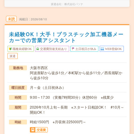
派遣会社
株式会社パソナ
未読
掲載日
2026/08/10
未経験OK！大手！プラスチック加工機器メー
カーでの営業アシスタント
職種未経験OK
交通費別途支給あり
土日祝日が休み
WEB登録OK
派遣
大阪市西区
勤務地
阿波座駅から徒歩1分／本町駅から徒歩11分／西長堀駅か
ら徒歩10分
月～金（土日祝休み）
曜日頻度
9:00～17:30 （実働7時間30分）休憩60分 ※残業少
時間
2026年10月上旬～長期 ※スタート日相談OK！ #10月～
期間
開始OK！
時給1500円 ※月収例 225000円～
時給
交通費