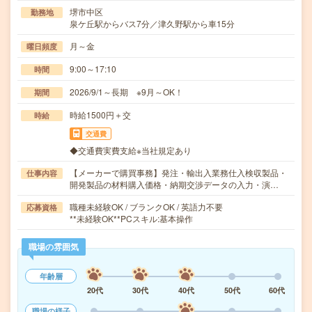
堺市中区
勤務地
泉ケ丘駅からバス7分／津久野駅から車15分
月～金
曜日頻度
9:00～17:10
時間
2026/9/1～長期 ※9月～OK！
期間
時給1500円＋交
時給
交通費
◆交通費実費支給※当社規定あり
【メーカーで購買事務】発注・輸出入業務仕入検収製品・
仕事内容
開発製品の材料購入価格・納期交渉データの入力・演…
職種未経験OK / ブランクOK / 英語力不要
応募資格
**未経験OK**PCスキル:基本操作
職場の雰囲気
年齢層
20代
30代
40代
50代
60代
職場の様子