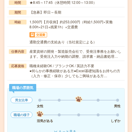
★8:45～17:45（休憩時間 12:00～13:00）
時間
【急募】即日～長期
期間
1,500円【月収例】約253,000円（時給1,500円×実働
時給
8.00h×21日+残業1h）+交通費
交通費
通勤交通費の支給あり（当社規定による）
産業資材の開発・製造販売会社で、受発注事務をお願いし
仕事内容
ます。受発注入力や納期の調整、請求書・納品書処理…
職種未経験OK / ブランクOK / 英語力不要
応募資格
●何らかの事務経験がある方●Excel基礎知識をお持ちの方
（入力・修正・保存）少しでもご興味がある方…
職場の雰囲気
男女比率
女性
男性
職場の様子
活気がある
しずか
もっと見る