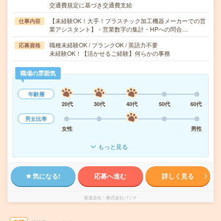
交通費規定に基づき交通費支給
【未経験OK！大手！プラスチック加工機器メーカーでの営
仕事内容
業アシスタント】・営業数字の集計・HPへの問合…
職種未経験OK / ブランクOK / 英語力不要
応募資格
未経験OK！【活かせるご経験】何らかの事務
職場の雰囲気
年齢層
20代
30代
40代
50代
60代
男女比率
女性
男性
もっと見る
気になる!
応募へ進む
詳しく見る
派遣会社
株式会社パソナ