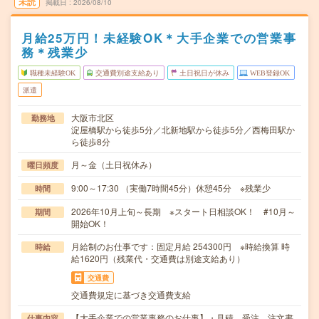
未読
掲載日
2026/08/10
月給25万円！未経験OK＊大手企業での営業事
務＊残業少
職種未経験OK
交通費別途支給あり
土日祝日が休み
WEB登録OK
派遣
大阪市北区
勤務地
淀屋橋駅から徒歩5分／北新地駅から徒歩5分／西梅田駅か
ら徒歩8分
月～金（土日祝休み）
曜日頻度
9:00～17:30 （実働7時間45分）休憩45分 ※残業少
時間
2026年10月上旬～長期 ※スタート日相談OK！ #10月～
期間
開始OK！
月給制のお仕事です：固定月給 254300円 ※時給換算 時
時給
給1620円（残業代・交通費は別途支給あり）
交通費
交通費規定に基づき交通費支給
【大手企業での営業事務のお仕事】・見積、受注、注文書
仕事内容