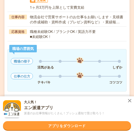
交通費
1ヶ月3万円を上限として実費支給
物流会社で営業サポートのお仕事をお願いします・見積書
仕事内容
の作成補助・資料作成（プレゼン資料など）・業績報…
職種未経験OK / ブランクOK / 英語力不要
応募資格
■未経験OK！
職場の雰囲気
職場の様子
活気がある
しずか
仕事の仕方
テキパキ
コツコツ
大人気！
気になる!
応募へ進む
詳しく見る
エン派遣アプリ
派遣のお仕事情報がたくさん！プッシュ通知で受け取ろう！
派遣会社
株式会社リクルートスタッフィング
アプリをダウンロード
未読
掲載日
2026/08/10