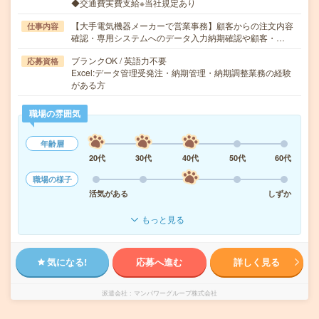
◆交通費実費支給※当社規定あり
【大手電気機器メーカーで営業事務】顧客からの注文内容
仕事内容
確認・専用システムへのデータ入力納期確認や顧客・…
ブランクOK / 英語力不要
応募資格
Excel:データ管理受発注・納期管理・納期調整業務の経験
がある方
職場の雰囲気
年齢層
20代
30代
40代
50代
60代
職場の様子
活気がある
しずか
もっと見る
気になる!
応募へ進む
詳しく見る
派遣会社
マンパワーグループ株式会社