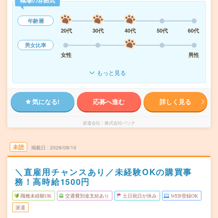
職場の雰囲気
年齢層
20代
30代
40代
50代
60代
男女比率
女性
男性
もっと見る
気になる!
応募へ進む
詳しく見る
派遣会社
株式会社パソナ
未読
掲載日
2026/08/10
＼直雇用チャンスあり／未経験OKの購買事
務！高時給1500円
職種未経験OK
交通費別途支給あり
土日祝日が休み
WEB登録OK
派遣