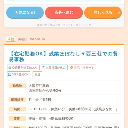
気になる!
応募へ進む
詳しく見る
派遣会社
株式会社リクルートスタッフィング
未読
掲載日
2026/08/10
【在宅勤務OK】残業ほぼなし▼西三荘での貿
易事務
交通費別途支給あり
土日祝日が休み
在宅・リモート
WEB登録OK
派遣
大阪府門真市
勤務地
西三荘駅から徒歩3分
月～金／週5日
曜日頻度
09:15-17:30（休憩45分）実働7時間30分（残業少なめ！）
時間
即日～長期 ※開始日相談OK
期間
時給1700円 月収例 26万円 時給1700円×実働7h30m×週5
時給