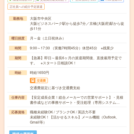
正社員への紹介予定派遣
大阪市中央区
勤務地
大阪ビジネスパーク駅から徒歩7分／京橋(大阪府)駅から徒
歩11分
月～金（土日祝休み）
曜日頻度
9:00～17:30 （実働7時間45分）休憩45分 ※残業少
時間
【急募】即日～最長6ヶ月の派遣期間後、直接雇用予定で
期間
す。 ※スタート日相談OK！
時給1650円
時給
交通費
交通費規定に基づき交通費支給
【安定成長企業！総合メーカーでの営業サポート】・見積
仕事内容
書作成などの事務サポート・受注処理（専用システム…
職種未経験OK / ブランクOK / 英語力不要
応募資格
未経験OK！【活かせるスキル】メール機能（Outlook、
Gmail等）