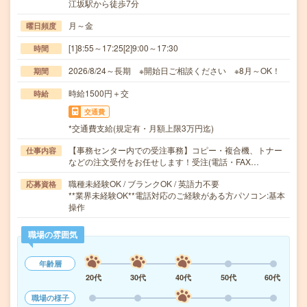
江坂駅から徒歩7分
月～金
曜日頻度
[1]8:55～17:25[2]9:00～17:30
時間
2026/8/24～長期 ※開始日ご相談ください ※8月～OK！
期間
時給1500円＋交
時給
交通費
*交通費支給(規定有・月額上限3万円迄)
【事務センター内での受注事務】コピー・複合機、トナー
仕事内容
などの注文受付をお任せします！受注(電話・FAX…
職種未経験OK / ブランクOK / 英語力不要
応募資格
**業界未経験OK**電話対応のご経験がある方パソコン:基本
操作
職場の雰囲気
年齢層
20代
30代
40代
50代
60代
職場の様子