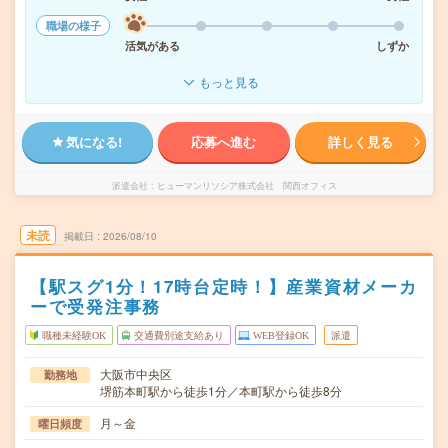
職場の様子
活気がある
しずか
もっと見る
気になる!
応募へ進む
詳しく見る
派遣会社
ヒューマンリソシア株式会社 関西オフィス
未読
掲載日
2026/08/10
【駅スグ1分！17時台定時！】産業資材メーカ
ーで受発注事務
職種未経験OK
交通費別途支給あり
WEB登録OK
派遣
大阪市中央区
勤務地
堺筋本町駅から徒歩1分／本町駅から徒歩8分
月～金
曜日頻度