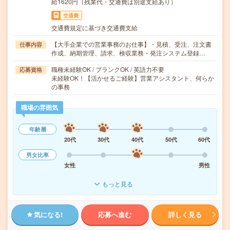
給1620円（残業代・交通費は別途支給あり）
交通費
交通費規定に基づき交通費支給
【大手企業での営業事務のお仕事】・見積、受注、注文書
仕事内容
作成、納期管理、請求、検収業務・発注システム登録…
職種未経験OK / ブランクOK / 英語力不要
応募資格
未経験OK！【活かせるご経験】営業アシスタント、何らか
の事務
職場の雰囲気
年齢層
20代
30代
40代
50代
60代
男女比率
女性
男性
もっと見る
気になる!
応募へ進む
詳しく見る