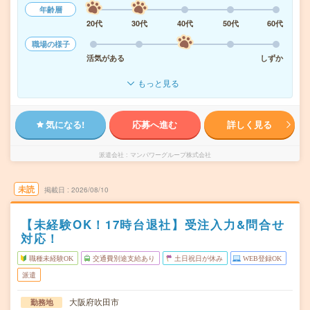
年齢層
20代
30代
40代
50代
60代
職場の様子
活気がある
しずか
もっと見る
気になる!
応募へ進む
詳しく見る
派遣会社
マンパワーグループ株式会社
未読
掲載日
2026/08/10
【未経験OK！17時台退社】受注入力&問合せ
対応！
職種未経験OK
交通費別途支給あり
土日祝日が休み
WEB登録OK
派遣
大阪府吹田市
勤務地