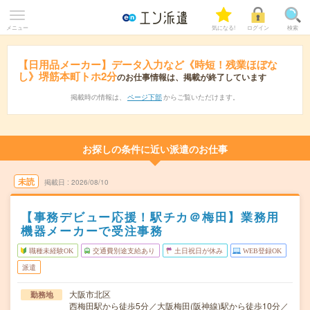
メニュー
気になる!
ログイン
検索
【日用品メーカー】データ入力など《時短！残業ほぼな
し》堺筋本町トホ2分
のお仕事情報は、掲載が終了しています
掲載時の情報は、
ページ下部
からご覧いただけます。
お探しの条件に近い派遣のお仕事
未読
掲載日
2026/08/10
【事務デビュー応援！駅チカ＠梅田】業務用
機器メーカーで受注事務
職種未経験OK
交通費別途支給あり
土日祝日が休み
WEB登録OK
派遣
大阪市北区
勤務地
西梅田駅から徒歩5分／大阪梅田(阪神線)駅から徒歩10分／