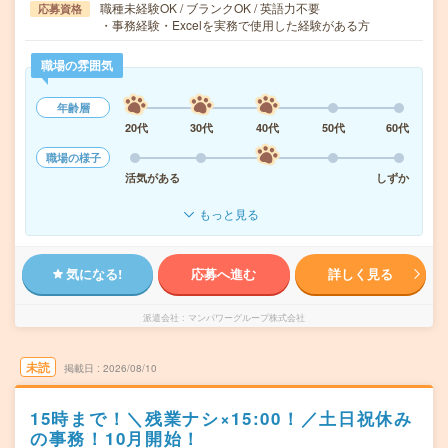
職種未経験OK / ブランクOK / 英語力不要
応募資格
・事務経験・Excelを実務で使用した経験がある方
職場の雰囲気
年齢層
20代
30代
40代
50代
60代
職場の様子
活気がある
しずか
もっと見る
気になる!
応募へ進む
詳しく見る
派遣会社
マンパワーグループ株式会社
未読
掲載日
2026/08/10
15時まで！＼残業ナシ×15:00！／土日祝休み
の事務！10月開始！