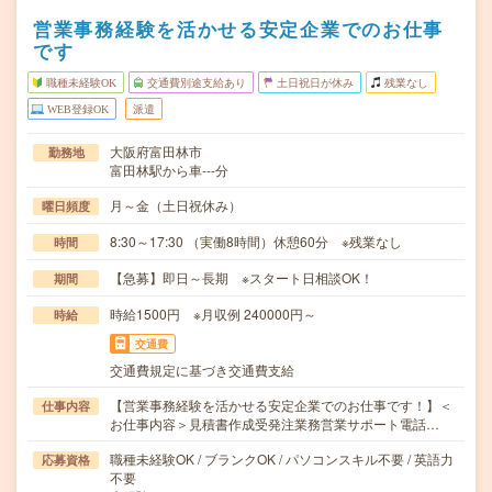
営業事務経験を活かせる安定企業でのお仕事
です
職種未経験OK
交通費別途支給あり
土日祝日が休み
残業なし
WEB登録OK
派遣
大阪府富田林市
勤務地
富田林駅から車---分
月～金（土日祝休み）
曜日頻度
8:30～17:30 （実働8時間）休憩60分 ※残業なし
時間
【急募】即日～長期 ※スタート日相談OK！
期間
時給1500円 ※月収例 240000円～
時給
交通費
交通費規定に基づき交通費支給
【営業事務経験を活かせる安定企業でのお仕事です！】＜
仕事内容
お仕事内容＞見積書作成受発注業務営業サポート電話…
職種未経験OK / ブランクOK / パソコンスキル不要 / 英語力
応募資格
不要