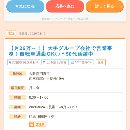
気になる!
応募へ進む
詳しく見る
派遣会社
マンパワーグループ株式会社
未読
掲載日
2026/08/10
【月26万～！】大手グループ会社で営業事
務！自転車通勤OK〇＊50代活躍中
交通費別途支給あり
土日祝日が休み
WEB登録OK
派遣
大阪府門真市
勤務地
西三荘駅から徒歩10分
月～金
曜日頻度
8:30～17:00
時間
2026/8/24～長期 ※8月～OK！
期間
時給1650円＋交
時給
交通費