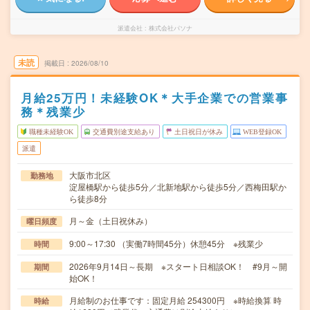
派遣会社
株式会社パソナ
未読
掲載日
2026/08/10
月給25万円！未経験OK＊大手企業での営業事
務＊残業少
職種未経験OK
交通費別途支給あり
土日祝日が休み
WEB登録OK
派遣
大阪市北区
勤務地
淀屋橋駅から徒歩5分／北新地駅から徒歩5分／西梅田駅か
ら徒歩8分
月～金（土日祝休み）
曜日頻度
9:00～17:30 （実働7時間45分）休憩45分 ※残業少
時間
2026年9月14日～長期 ※スタート日相談OK！ #9月～開
期間
始OK！
月給制のお仕事です：固定月給 254300円 ※時給換算 時
時給