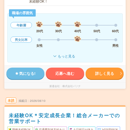
未経験OK！
職場の雰囲気
年齢層
20代
30代
40代
50代
60代
男女比率
女性
男性
もっと見る
気になる!
応募へ進む
詳しく見る
派遣会社
株式会社パソナ
未読
掲載日
2026/08/10
未経験OK＊安定成長企業！総合メーカーでの
営業サポート
職種未経験OK
交通費別途支給あり
土日祝日が休み
WEB登録OK