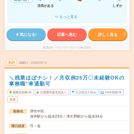
活気がある
しずか
もっと見る
気になる!
応募へ進む
詳しく見る
派遣会社
マンパワーグループ株式会社
未読
掲載日
2026/08/10
＼残業ほぼナシ！／月収例25万〇未経験OKの
事務職*車通勤可
職種未経験OK
交通費別途支給あり
土日祝日が休み
WEB登録OK
派遣
堺市中区
勤務地
深井駅から徒歩23分／津久野駅から徒歩34分
月～金
曜日頻度