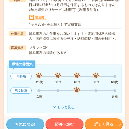
日×4週+残業5h ※月収例を保証するものではありません。
※給与即受取りサービス利用可（利用条件有）
交通費
1ヶ月3万円を上限として実費支給
貿易事務のお仕事をお願いします！・電池用材料の輸出
仕事内容
入・国内取引に関する受発注・納期調整・問合せ対応・…
ブランクOK
応募資格
貿易事務の経験がある方
職場の雰囲気
年齢層
20代
30代
40代
50代
60代
男女比率
女性
男性
もっと見る
気になる!
応募へ進む
詳しく見る