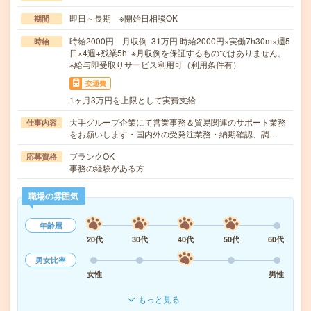
即日～長期 ※開始日相談OK
期間
時給2000円 月収例 31万円 時給2000円×実働7h30m×週5
時給
日×4週+残業5h ※月収例を保証するものではありません。
※給与即受取りサービス利用可（利用条件有）
交通費
1ヶ月3万円を上限として実費支給
大手グループ企業にて営業事務＆貿易関連のサポート業務
仕事内容
をお願いします・国内外の受発注業務・納期確認、調…
ブランクOK
応募資格
事務の経験がある方
職場の雰囲気
年齢層
20代
30代
40代
50代
60代
男女比率
女性
男性
もっと見る