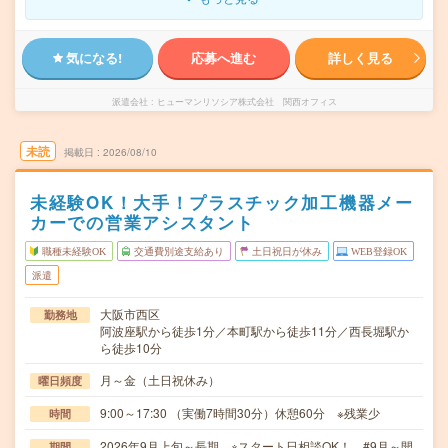
気になる!
応募へ進む
詳しく見る
派遣会社
ヒューマンリソシア株式会社 関西オフィス
未読
掲載日
2026/08/10
未経験OK！大手！プラスチック加工機器メー
カーでの営業アシスタント
職種未経験OK
交通費別途支給あり
土日祝日が休み
WEB登録OK
派遣
大阪市西区
勤務地
阿波座駅から徒歩1分／本町駅から徒歩11分／西長堀駅か
ら徒歩10分
月～金（土日祝休み）
曜日頻度
9:00～17:30 （実働7時間30分）休憩60分 ※残業少
時間
2026年9月上旬～長期 ※スタート日相談OK！ #9月～開
期間