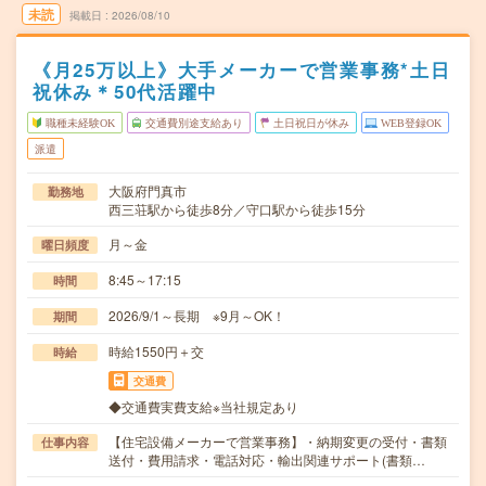
未読
掲載日
2026/08/10
《月25万以上》大手メーカーで営業事務*土日
祝休み＊50代活躍中
職種未経験OK
交通費別途支給あり
土日祝日が休み
WEB登録OK
派遣
大阪府門真市
勤務地
西三荘駅から徒歩8分／守口駅から徒歩15分
月～金
曜日頻度
8:45～17:15
時間
2026/9/1～長期 ※9月～OK！
期間
時給1550円＋交
時給
交通費
◆交通費実費支給※当社規定あり
【住宅設備メーカーで営業事務】・納期変更の受付・書類
仕事内容
送付・費用請求・電話対応・輸出関連サポート(書類…