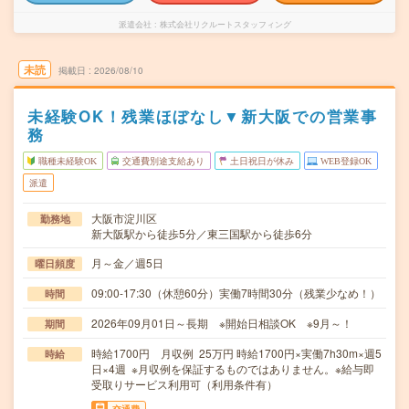
派遣会社
株式会社リクルートスタッフィング
未読
掲載日
2026/08/10
未経験OK！残業ほぼなし▼新大阪での営業事
務
職種未経験OK
交通費別途支給あり
土日祝日が休み
WEB登録OK
派遣
大阪市淀川区
勤務地
新大阪駅から徒歩5分／東三国駅から徒歩6分
月～金／週5日
曜日頻度
09:00-17:30（休憩60分）実働7時間30分（残業少なめ！）
時間
2026年09月01日～長期 ※開始日相談OK ※9月～！
期間
時給1700円 月収例 25万円 時給1700円×実働7h30m×週5
時給
日×4週 ※月収例を保証するものではありません。※給与即
受取りサービス利用可（利用条件有）