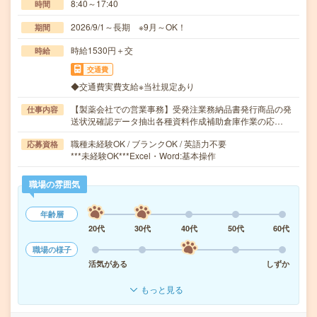
8:40～17:40
時間
2026/9/1～長期 ※9月～OK！
期間
時給1530円＋交
時給
交通費
◆交通費実費支給※当社規定あり
【製薬会社での営業事務】受発注業務納品書発行商品の発
仕事内容
送状況確認データ抽出各種資料作成補助倉庫作業の応…
職種未経験OK / ブランクOK / 英語力不要
応募資格
***未経験OK***Excel・Word:基本操作
職場の雰囲気
年齢層
20代
30代
40代
50代
60代
職場の様子
活気がある
しずか
もっと見る