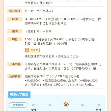
大阪駅から徒歩10分
月～金（土日祝休み）
曜日頻度
★9:00～17:50（休憩時間 12:00～13:00）※繁忙時は、休
時間
憩時間がずれ込む場合がありま…
【急募】即日～長期
期間
1,500円【月収例】約282,000円（時給1,500円×実働
時給
7.83h×21日+残業20h）+交通費
交通費
通勤交通費の支給あり（当社規定による）
冷却器などの業務用機器メーカーで、営業事務をお願いし
仕事内容
ます。受注処理や伝票処理・管理、請求書の発行、納…
職種未経験OK / ブランクOK / 英語力不要
応募資格
●未経験OK！●電話応対の経験がある方（一般的な取次
ぎ、受答え）●基本的なPCスキルをお持ちの方●E…
職場の雰囲気
男女比率
女性
男性