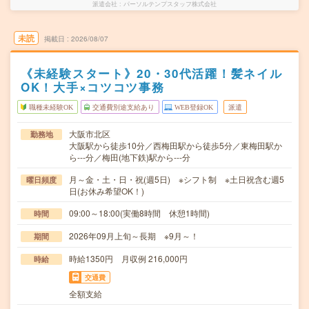
派遣会社
パーソルテンプスタッフ株式会社
未読
掲載日
2026/08/07
《未経験スタート》20・30代活躍！髪ネイル
OK！大手×コツコツ事務
職種未経験OK
交通費別途支給あり
WEB登録OK
派遣
大阪市北区
勤務地
大阪駅から徒歩10分／西梅田駅から徒歩5分／東梅田駅か
ら---分／梅田(地下鉄)駅から---分
月～金・土・日・祝(週5日) ※シフト制 ※土日祝含む週5
曜日頻度
日(お休み希望OK！)
09:00～18:00(実働8時間 休憩1時間)
時間
2026年09月上旬～長期 ※9月～！
期間
時給1350円 月収例 216,000円
時給
交通費
全額支給