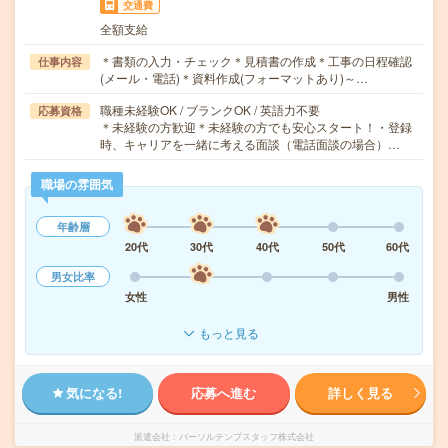
交通費
全額支給
＊書類の入力・チェック＊見積書の作成＊工事の日程確認
仕事内容
(メール・電話)＊資料作成(フォーマットあり)～…
職種未経験OK / ブランクOK / 英語力不要
応募資格
＊未経験の方歓迎＊未経験の方でも安心スタート！・登録
時、キャリアを一緒に考える面談（電話面談の場合）…
職場の雰囲気
年齢層
20代
30代
40代
50代
60代
男女比率
女性
男性
もっと見る
気になる!
応募へ進む
詳しく見る
派遣会社
パーソルテンプスタッフ株式会社