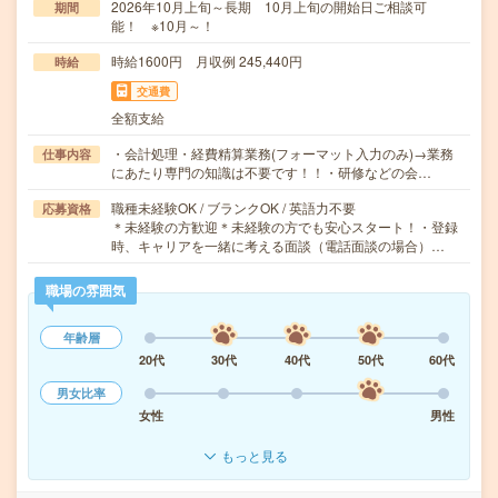
2026年10月上旬～長期 10月上旬の開始日ご相談可
期間
能！ ※10月～！
時給1600円 月収例 245,440円
時給
交通費
全額支給
・会計処理・経費精算業務(フォーマット入力のみ)→業務
仕事内容
にあたり専門の知識は不要です！！・研修などの会…
職種未経験OK / ブランクOK / 英語力不要
応募資格
＊未経験の方歓迎＊未経験の方でも安心スタート！・登録
時、キャリアを一緒に考える面談（電話面談の場合）…
職場の雰囲気
年齢層
20代
30代
40代
50代
60代
男女比率
女性
男性
もっと見る