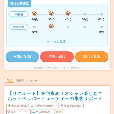
職場の雰囲気
年齢層
20代
30代
40代
50代
60代
男女比率
女性
男性
もっと見る
気になる!
応募へ進む
詳しく見る
派遣会社
パーソルテンプスタッフ株式会社
未読
掲載日
2026/08/07
【リクルート】在宅多め！オシャレ楽しむ＊
ホットペッパービューティーの集客サポート
職種未経験OK
交通費別途支給あり
土日祝日が休み
在宅・リモート
WEB登録OK
派遣