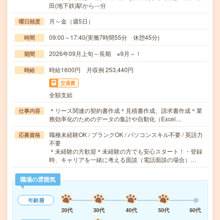
田(地下鉄)駅から---分
月～金（週5日）
曜日頻度
09:00～17:40(実働7時間55分 休憩45分)
時間
2026年09月上旬～長期 ※9月～！
期間
時給1600円 月収例 253,440円
時給
交通費
全額支給
＊リース関連の契約書作成＊見積書作成、請求書作成＊業
仕事内容
務効率化のためのデータの集計や自動化（Excel…
職種未経験OK / ブランクOK / パソコンスキル不要 / 英語力
応募資格
不要
＊未経験の方歓迎＊未経験の方でも安心スタート！・登録
時、キャリアを一緒に考える面談（電話面談の場合）…
職場の雰囲気
年齢層
20代
30代
40代
50代
60代