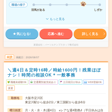
職場の様子
活気がある
しずか
もっと見る
気になる!
応募へ進む
詳しく見る
派遣会社
パーソルテンプスタッフ株式会社
未読
掲載日
2026/08/07
＼週4日＆定時16時／時給1600円！残業ほぼ
ナシ！時間の相談OK＊一般事務
職種未経験OK
交通費別途支給あり
土日祝日が休み
WEB登録OK
派遣
大阪市淀川区
勤務地
東淀川駅から徒歩2分／東三国駅から徒歩6分
月・火・水・木(週4日) ※レアな週4勤務♪（平日休みは自
曜日頻度