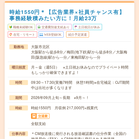
時給1550円＊【広告業界×社員チャンス有】
事務経験積みたい方に！月給23万
職種未経験OK
交通費別途支給あり
土日祝日が休み
在宅・リモート
WEB登録OK
紹介予定派遣
大阪市北区
勤務地
大阪駅から徒歩8分／梅田(地下鉄)駅から徒歩8分／大阪梅
田(阪急線)駅から---分／東梅田駅から---分
月～金（週5日） ※土日祝お休みなのでプライベート時間
曜日頻度
もしっかり確保できますよ！
09:30～17:30(実働7時間 休憩1時間)※在宅補足：OJT期間
時間
中は出社が多くなります
2026年09月上旬～長期 ※9月～！
期間
時給1550円 月収例 217,000円+残業代
時給
交通費
全額支給
＊CM放送後に発行される放送確認書の仕分作業（全国の
仕事内容
放送局分／FAX）＊CM放送後に発行される放送確…