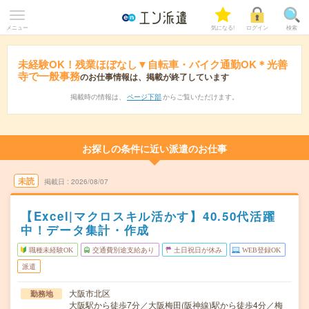
メニュー
気になる!
ログイン
検索
未経験OK！残業ほぼなし▼自転車・バイク通勤OK＊光善
寺で一般事務
のお仕事情報は、掲載が終了しています
掲載時の情報は、
ページ下部
からご覧いただけます。
お探しの条件に近い派遣のお仕事
未読
掲載日
2026/08/07
【Excel|マクロスキル活かす】40.50代活躍
中！データ集計・作成
職種未経験OK
交通費別途支給あり
土日祝日が休み
WEB登録OK
派遣
大阪市北区
勤務地
大阪駅から徒歩7分／大阪梅田(阪神線)駅から徒歩4分／梅