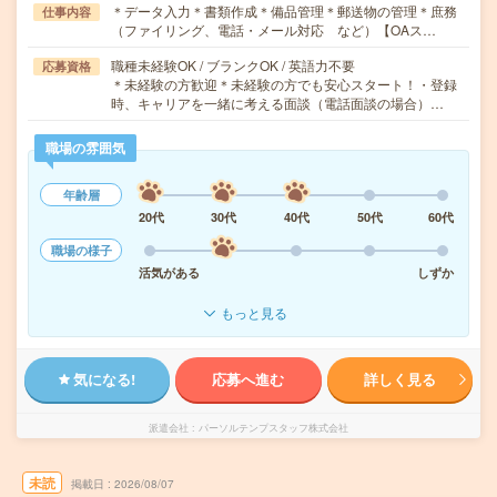
＊データ入力＊書類作成＊備品管理＊郵送物の管理＊庶務
仕事内容
（ファイリング、電話・メール対応 など）【OAス…
職種未経験OK / ブランクOK / 英語力不要
応募資格
＊未経験の方歓迎＊未経験の方でも安心スタート！・登録
時、キャリアを一緒に考える面談（電話面談の場合）…
職場の雰囲気
年齢層
20代
30代
40代
50代
60代
職場の様子
活気がある
しずか
もっと見る
気になる!
応募へ進む
詳しく見る
派遣会社
パーソルテンプスタッフ株式会社
未読
掲載日
2026/08/07