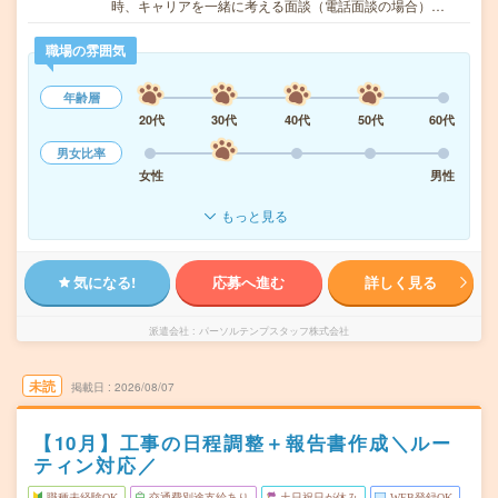
時、キャリアを一緒に考える面談（電話面談の場合）…
職場の雰囲気
年齢層
20代
30代
40代
50代
60代
男女比率
女性
男性
もっと見る
気になる!
応募へ進む
詳しく見る
派遣会社
パーソルテンプスタッフ株式会社
未読
掲載日
2026/08/07
【10月】工事の日程調整＋報告書作成＼ルー
ティン対応／
職種未経験OK
交通費別途支給あり
土日祝日が休み
WEB登録OK