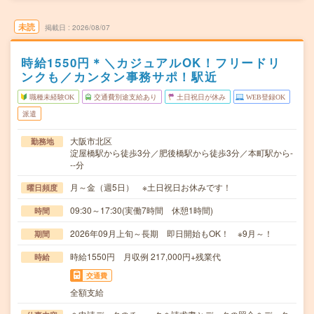
未読
掲載日
2026/08/07
時給1550円＊＼カジュアルOK！フリードリ
ンクも／カンタン事務サポ！駅近
職種未経験OK
交通費別途支給あり
土日祝日が休み
WEB登録OK
派遣
大阪市北区
勤務地
淀屋橋駅から徒歩3分／肥後橋駅から徒歩3分／本町駅から-
--分
月～金（週5日） ※土日祝日お休みです！
曜日頻度
09:30～17:30(実働7時間 休憩1時間)
時間
2026年09月上旬～長期 即日開始もOK！ ※9月～！
期間
時給1550円 月収例 217,000円+残業代
時給
交通費
全額支給