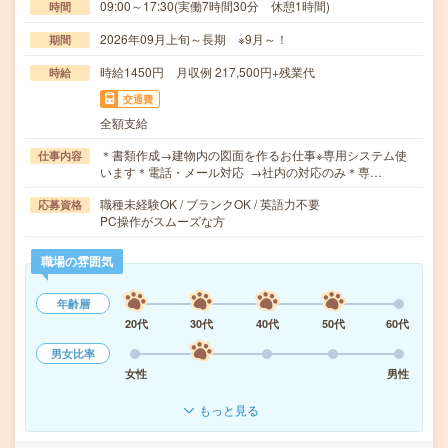
09:00～17:30(実働7時間30分 休憩1時間)
時間
2026年09月上旬～長期 ※9月～！
期間
時給1450円 月収例 217,500円+残業代
時給
交通費
全額支給
＊書類作成→建物内の図面を作るお仕事※専用システム使
仕事内容
います＊電話・メール対応 →社内の対応のみ＊専…
職種未経験OK / ブランクOK / 英語力不要
応募資格
PC操作がスムーズな方
職場の雰囲気
年齢層
20代
30代
40代
50代
60代
男女比率
女性
男性
もっと見る