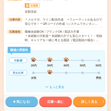
交通費
全額支給
＊メルマガ、ライン配信作成 ⇒フォーマットがあるので
仕事内容
安心です！＊QRコードの作成（システムでカンタン…
職種未経験OK / ブランクOK / 英語力不要
応募資格
＊未経験の方歓迎＊未経験の方でも安心スタート！・登録
時、キャリアを一緒に考える面談（電話面談の場合）…
職場の雰囲気
年齢層
20代
30代
40代
50代
60代
男女比率
女性
男性
もっと見る
気になる!
応募へ進む
詳しく見る