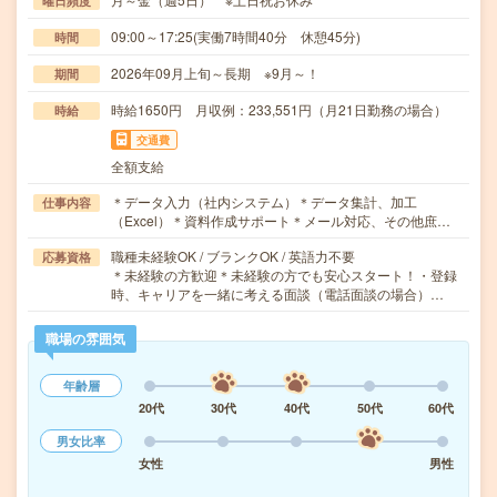
曜日頻度
09:00～17:25(実働7時間40分 休憩45分)
時間
2026年09月上旬～長期 ※9月～！
期間
時給1650円 月収例：233,551円（月21日勤務の場合）
時給
交通費
全額支給
＊データ入力（社内システム）＊データ集計、加工
仕事内容
（Excel）＊資料作成サポート＊メール対応、その他庶…
職種未経験OK / ブランクOK / 英語力不要
応募資格
＊未経験の方歓迎＊未経験の方でも安心スタート！・登録
時、キャリアを一緒に考える面談（電話面談の場合）…
職場の雰囲気
年齢層
20代
30代
40代
50代
60代
男女比率
女性
男性