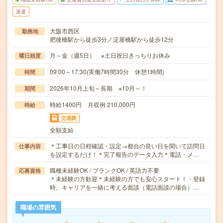
派遣
大阪市西区
勤務地
肥後橋駅から徒歩3分／淀屋橋駅から徒歩12分
月～金（週5日） ※土日祝日きっちりお休み
曜日頻度
09:00～17:30(実働7時間30分 休憩1時間)
時間
2026年10月上旬～長期 ※10月～！
期間
時給1400円 月収例 210,000円
時給
交通費
全額支給
＊工事日の日程確認・設定→都合の良い日を聞いて訪問日
仕事内容
を設定するだけ！＊完了報告のデータ入力＊電話・メ…
職種未経験OK / ブランクOK / 英語力不要
応募資格
＊未経験の方歓迎＊未経験の方でも安心スタート！・登録
時、キャリアを一緒に考える面談（電話面談の場合）…
職場の雰囲気