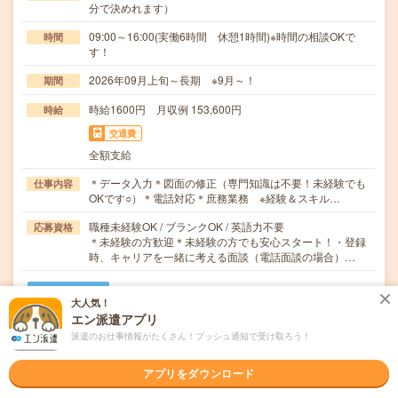
分で決めれます）
09:00～16:00(実働6時間 休憩1時間)※時間の相談OKで
時間
す！
2026年09月上旬～長期 ※9月～！
期間
時給1600円 月収例 153,600円
時給
交通費
全額支給
＊データ入力＊図面の修正（専門知識は不要！未経験でも
仕事内容
OKです○）＊電話対応＊庶務業務 ※経験＆スキル…
職種未経験OK / ブランクOK / 英語力不要
応募資格
＊未経験の方歓迎＊未経験の方でも安心スタート！・登録
時、キャリアを一緒に考える面談（電話面談の場合）…
職場の雰囲気
大人気！
エン派遣アプリ
職場の様子
派遣のお仕事情報がたくさん！プッシュ通知で受け取ろう！
活気がある
しずか
アプリをダウンロード
仕事の仕方
テキパキ
コツコツ