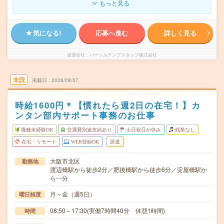
もっと見る
気になる!
応募へ進む
詳しく見る
派遣会社
パーソルテンプスタッフ株式会社
未読
掲載日
2026/08/07
時給1600円＊【慣れたら週2日の在宅！】カ
ンタン部内サポート事務のお仕事
職種未経験OK
交通費別途支給あり
土日祝日が休み
残業なし
在宅・リモート
WEB登録OK
派遣
大阪市北区
勤務地
渡辺橋駅から徒歩2分／肥後橋駅から徒歩6分／淀屋橋駅か
ら---分
月～金（週5日）
曜日頻度
08:50～17:30(実働7時間40分 休憩1時間)
時間