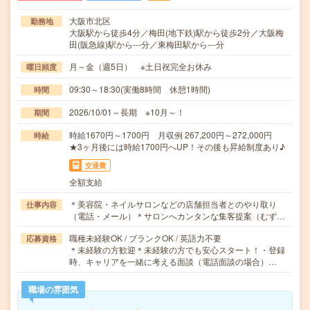
大阪市北区
勤務地
大阪駅から徒歩4分／梅田(地下鉄)駅から徒歩2分／大阪梅
田(阪急線)駅から---分／東梅田駅から---分
月～金（週5日） ※土日祝完全お休み
曜日頻度
09:30～18:30(実働8時間 休憩1時間)
時間
2026/10/01～長期 ※10月～！
期間
時給1670円～1700円 月収例 267,200円～272,000円
時給
★3ヶ月後には時給1700円へUP！その後も昇給制度あり♪
交通費
全額支給
＊美容院・ネイルサロンなどの店舗担当者とのやり取り
仕事内容
（電話・メール）＊サロンへカンタンな集客提案（むず…
職種未経験OK / ブランクOK / 英語力不要
応募資格
＊未経験の方歓迎＊未経験の方でも安心スタート！・登録
時、キャリアを一緒に考える面談（電話面談の場合）…
職場の雰囲気