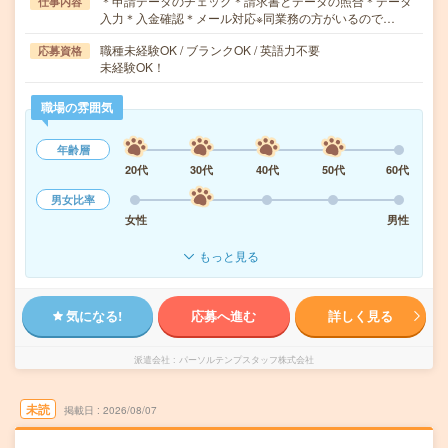
＊申請データのチェック＊請求書とデータの照合＊データ
仕事内容
入力＊入金確認＊メール対応※同業務の方がいるので…
職種未経験OK / ブランクOK / 英語力不要
応募資格
未経験OK！
職場の雰囲気
年齢層
20代
30代
40代
50代
60代
男女比率
女性
男性
もっと見る
気になる!
応募へ進む
詳しく見る
派遣会社
パーソルテンプスタッフ株式会社
未読
掲載日
2026/08/07