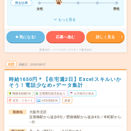
男女比率
女性
男性
もっと見る
気になる!
応募へ進む
詳しく見る
派遣会社
パーソルテンプスタッフ株式会社
未読
掲載日
2026/08/07
時給1650円＊【在宅週2日】Excelスキルいか
そう！電話少なめ×データ集計
職種未経験OK
交通費別途支給あり
土日祝日が休み
在宅・リモート
WEB登録OK
派遣
大阪市北区
勤務地
淀屋橋駅から徒歩9分／肥後橋駅から徒歩4分／本町駅から-
--分
月～金（週5日） ※土日祝お休み