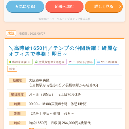
気になる!
応募へ進む
詳しく見る
派遣会社
パーソルテンプスタッフ株式会社
未読
掲載日
2026/08/07
＼高時給1650円／テンプの仲間活躍！綺麗な
オフィスで事務！即日～
職種未経験OK
交通費別途支給あり
土日祝日が休み
WEB登録OK
派遣
大阪市中央区
勤務地
心斎橋駅から徒歩8分／長堀橋駅から徒歩3分
月～金（週5日） ※土日祝お休み
曜日頻度
09:00～18:00(実働8時間 休憩1時間)
時間
【急募】即日～長期 ※8月～！
期間
時給1650円 月収例 264,000円+残業代
時給