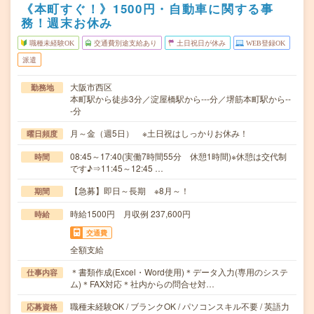
《本町すぐ！》1500円・自動車に関する事
務！週末お休み
職種未経験OK
交通費別途支給あり
土日祝日が休み
WEB登録OK
派遣
大阪市西区
勤務地
本町駅から徒歩3分／淀屋橋駅から---分／堺筋本町駅から--
-分
月～金（週5日） ※土日祝はしっかりお休み！
曜日頻度
08:45～17:40(実働7時間55分 休憩1時間)※休憩は交代制
時間
です♪⇒11:45～12:45 …
【急募】即日～長期 ※8月～！
期間
時給1500円 月収例 237,600円
時給
交通費
全額支給
＊書類作成(Excel・Word使用)＊データ入力(専用のシステ
仕事内容
ム)＊FAX対応＊社内からの問合せ対…
職種未経験OK / ブランクOK / パソコンスキル不要 / 英語力
応募資格