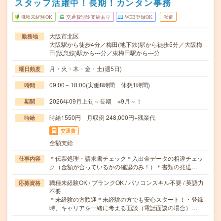
スタッフ活躍中！長期！カンタン事務
職種未経験OK
交通費別途支給あり
WEB登録OK
派遣
大阪市北区
勤務地
大阪駅から徒歩4分／梅田(地下鉄)駅から徒歩5分／大阪梅
田(阪急線)駅から---分／東梅田駅から---分
月・火・木・金・土(週5日)
曜日頻度
09:00～18:00(実働8時間 休憩1時間)
時間
2026年09月上旬～長期 ※9月～！
期間
時給1550円 月収例 248,000円+残業代
時給
交通費
全額支給
＊伝票処理・請求書チェック＊入出金データの相違チェッ
仕事内容
ク（金額が合っているかの確認のみ！）＊書類の発送…
職種未経験OK / ブランクOK / パソコンスキル不要 / 英語力
応募資格
不要
＊未経験の方歓迎＊未経験の方でも安心スタート！・登録
時、キャリアを一緒に考える面談（電話面談の場合）…