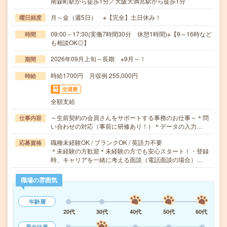
南森町駅から徒歩1分／大阪天満宮駅から徒歩1分
月～金（週5日） ※【完全】土日休み！
曜日頻度
09:00～17:30(実働7時間30分 休憩1時間)※【9～16時など
時間
も相談OK◎】
2026年09月上旬～長期 ※9月～！
期間
時給1700円 月収例 255,000円
時給
交通費
全額支給
～生前契約の会員さんをサポートする事務のお仕事～＊問
仕事内容
い合わせの対応（事前に研修あり！）＊データの入力…
職種未経験OK / ブランクOK / 英語力不要
応募資格
＊未経験の方歓迎＊未経験の方でも安心スタート！・登録
時、キャリアを一緒に考える面談（電話面談の場合）…
職場の雰囲気
年齢層
20代
30代
40代
50代
60代
男女比率