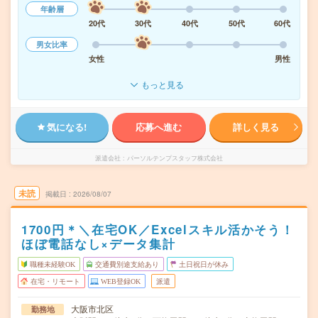
年齢層
20代
30代
40代
50代
60代
男女比率
女性
男性
もっと見る
気になる!
応募へ進む
詳しく見る
派遣会社
パーソルテンプスタッフ株式会社
未読
掲載日
2026/08/07
1700円＊＼在宅OK／Excelスキル活かそう！
ほぼ電話なし×データ集計
職種未経験OK
交通費別途支給あり
土日祝日が休み
在宅・リモート
WEB登録OK
派遣
大阪市北区
勤務地