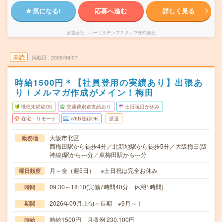
気になる!
応募へ進む
詳しく見る
派遣会社
パーソルテンプスタッフ株式会社
未読
掲載日
2026/08/07
時給1500円＊【社員登用の実績あり】出張あ
り！メルマガ作成がメイン！梅田
職種未経験OK
交通費別途支給あり
土日祝日が休み
在宅・リモート
WEB登録OK
派遣
大阪市北区
勤務地
西梅田駅から徒歩4分／北新地駅から徒歩5分／大阪梅田(阪
神線)駅から---分／東梅田駅から---分
月～金（週5日） ※土日祝は完全お休み
曜日頻度
09:30～18:10(実働7時間40分 休憩1時間)
時間
2026年09月上旬～長期 ※9月～！
期間
時給1500円 月収例 230,100円
時給