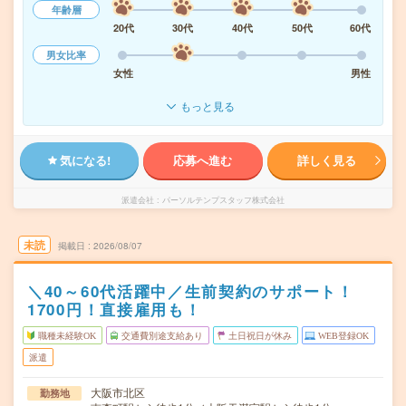
年齢層
20代
30代
40代
50代
60代
男女比率
女性
男性
もっと見る
気になる!
応募へ進む
詳しく見る
派遣会社
パーソルテンプスタッフ株式会社
未読
掲載日
2026/08/07
＼40～60代活躍中／生前契約のサポート！
1700円！直接雇用も！
職種未経験OK
交通費別途支給あり
土日祝日が休み
WEB登録OK
派遣
大阪市北区
勤務地