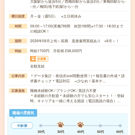
大阪駅から徒歩5分／西梅田駅から徒歩2分／東梅田駅から-
--分／梅田(地下鉄)駅から---分
月～金（週5日） ※土日祝休み
曜日頻度
09:00～17:00(実働7時間 休憩1時間)※17:30・18:00まで
時間
の相談OK！
2026年09月上旬～長期 直接雇用実績あり ※9月～！
期間
時給1700円 月収例 238,000円
時給
交通費
全額支給
＊データ集計・発信(Excel関数使用！)＊報告書の作成＊請
仕事内容
求書チェック＊電話対応 →少なめ！基本チ…
職種未経験OK / ブランクOK / 英語力不要
応募資格
＊未経験の方歓迎＊未経験の方でも安心スタート！・登録
時、キャリアを一緒に考える面談（電話面談の場合）…
職場の雰囲気
年齢層
20代
30代
40代
50代
60代