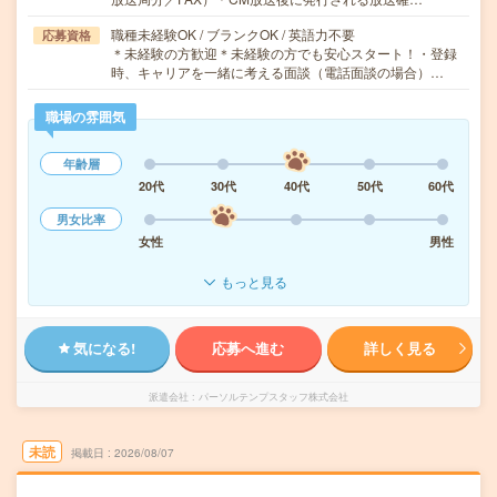
職種未経験OK / ブランクOK / 英語力不要
応募資格
＊未経験の方歓迎＊未経験の方でも安心スタート！・登録
時、キャリアを一緒に考える面談（電話面談の場合）…
職場の雰囲気
年齢層
20代
30代
40代
50代
60代
男女比率
女性
男性
もっと見る
気になる!
応募へ進む
詳しく見る
派遣会社
パーソルテンプスタッフ株式会社
未読
掲載日
2026/08/07