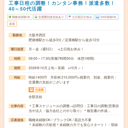
工事日程の調整！カンタン事務！派遣多数！
40～50代活躍
職種未経験OK
交通費別途支給あり
土日祝日が休み
WEB登録OK
派遣
大阪市西区
勤務地
肥後橋駅から徒歩3分／淀屋橋駅から徒歩12分
月～金（週5日） ※土日祝お休み！
曜日頻度
09:00～17:30(実働7時間30分 休憩1時間)
時間
2026年10月上旬～長期 ※10月～！
期間
時給1400円 月収例 210,000円+残業代 別途、残業代・
時給
交通費の支給がございます
交通費
全額支給
＊工事スケジュールの調整→訪問日・工事日の調整(営業担
仕事内容
当や法人・協力会社とのやり取り）＊報告書の作成…
職種未経験OK / ブランクOK / 英語力不要
応募資格
＊未経験の方歓迎＊未経験の方でも安心スタート！・登録