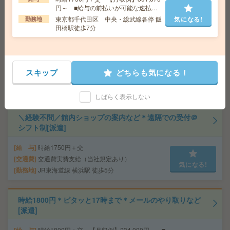
円～ ■給与の前払いが可能な速払い
サービスあり
新横浜＊高時給＊週4日から・16時退社相談OK＊経理事
東京都千代田区 中央・総武線各停 飯
気になる!
勤務地
務[派遣]
田橋駅徒歩7分
給 与
時給2000円～2100円＋交 【月収例】367,5
00円～ ■給与の前払いが可能な速払いサービスあり
交通費
交通費支給あり
スキップ
どちらも気になる！
気になる!
勤務地
神奈川県横浜市港北区 横浜線 新横浜駅徒歩
10分
しばらく表示しない
＼経験不問／館内ショップの案内など＊遠隔での受付＠
シフト制[派遣]
給 与
時給1750円＋交
交通費
交通費実費支給（当社規定あり）
気になる!
勤務地
JR東海道線 横浜駅 徒歩5分
時給1800円＊ピタッと17時まで＊メールのやり取りなど
[派遣]
時給1800円＋交 【月収例】234,000円～ ■