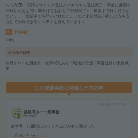
＼＼WEB・電話でサクッと登録／／おうちで登録完了！事前に書類を
登録したあと20～30分ほどお話して登録完了✨「横浜まで行く時間が
ない…」「就業中で時間がとれない…」など来社登録が難しい方も安
心して登録できるシステムを整えています♬
平均年齢
30代
その他の特徴
制服あり / 社員食堂・食事補助あり / 職場が分煙 / 派遣社員が多数就
業
この派遣会社に登録した方の声
投稿時期
2024年09月
就業済み：一般事務
50代女性
必ず月一に面談に来てくれるのが有り難かった
役に立った！
12