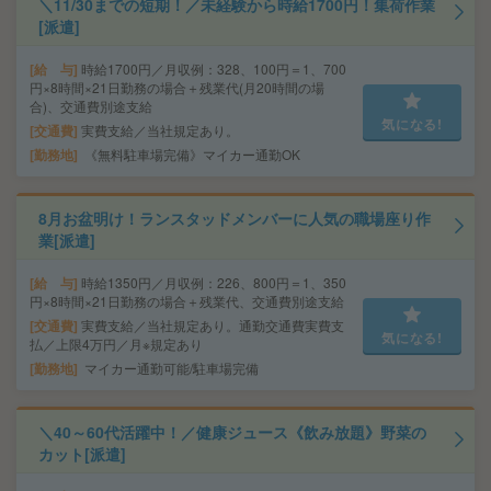
＼11/30までの短期！／未経験から時給1700円！集荷作業
[派遣]
給 与
時給1700円／月収例：328、100円＝1、700
円×8時間×21日勤務の場合＋残業代(月20時間の場
合)、交通費別途支給
気になる!
交通費
実費支給／当社規定あり。
勤務地
《無料駐車場完備》マイカー通勤OK
8月お盆明け！ランスタッドメンバーに人気の職場座り作
業[派遣]
給 与
時給1350円／月収例：226、800円＝1、350
円×8時間×21日勤務の場合＋残業代、交通費別途支給
交通費
実費支給／当社規定あり。通勤交通費実費支
気になる!
払／上限4万円／月※規定あり
勤務地
マイカー通勤可能/駐車場完備
＼40～60代活躍中！／健康ジュース《飲み放題》野菜の
カット[派遣]