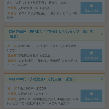
慮して決定します ●残業手当：1分単位で支給
交通費
交通費全額支給（規定あり）
気になる!
勤務地
神奈川県横浜市西区 「横浜駅」西口より徒
歩1分
時給1700円【PRADA／プラダ】レジスタッフ 青山店
[派遣]
給 与
時給1700円 ※ご経験・スキルにより考慮致
します
交通費
交通費全額支給（規定あり）
気になる!
勤務地
東京都港区 【PRADA 青山店】表参道駅A5
出口から徒歩2分
時給1900円！入社祝金10万円支給！[派遣]
給 与
時給1900円～2375円
交通費
交通費支給（規定あり）
気になる!
勤務地
神奈川県川崎市中原区大倉町/JR南武線「平間
駅」徒歩15分 ※自転車通勤OK ★自転車通勤ＯＫ