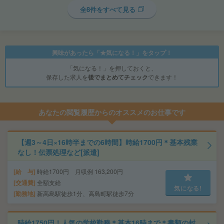
全8件をすべて見る
興味があったら「★気になる！」をタップ！
「気になる！」を押しておくと、
保存した求人を
後でまとめてチェック
できます！
あなたの閲覧履歴からのオススメのお仕事です
【週3～4日×16時半までの6時間】時給1700円＊基本残業
なし！伝票処理など[派遣]
給 与
時給1700円 月収例 163,200円
交通費
全額支給
気になる!
勤務地
新高島駅徒歩1分、高島町駅徒歩7分
時給1750円！人気の学校勤務＊基本16時まで＊書類の封