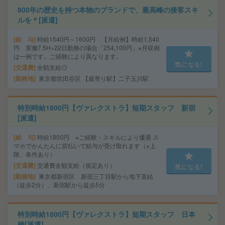
800年の歴史を持つ本物のブランドで、最高峰の接客スキ
ルを＊[派遣]
給 与
時給1540円～1600円 【月給例】時給1,540
円 実働7.5H×22日勤務の場合「254,100円」※月収例
は一例です。ご経験により異なります。
気になる!
交通費
全額支給◎
勤務地
東京都世田谷区 【最寄り駅】二子玉川駅
特別時給1800円【ヴァレクストラ】短期スタッフ 新宿
[派遣]
給 与
時給1800円 ※ご経験・スキルにより優遇 ス
マホでかんたんに前払いで給与が受け取れます（※上
限、条件あり）
交通費
交通費全額支給（規定あり）
気になる!
勤務地
東京都新宿区 新宿三丁目駅から地下直結
（徒歩2分）、新宿駅から徒歩5分
特別時給1800円【ヴァレクストラ】短期スタッフ 日本
橋[派遣]