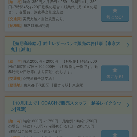
給 与
時給1350円／月収例：259、548円＝1、350
円×7時間45分×20日勤務の場合＋残業代（月10ｈの場
合）、交通費、深夜手当別途支給
気になる!
交通費
実費支給／当社規定あり。
勤務地
無料駐車場完備
【短期高時給○】紳士レザーバッグ販売のお仕事【東京大
丸】[派遣]
給 与
時給2000円～2000円 【月収例】時給2,000
円×7.5時間×7日＝105,000円 ※月収例は一例です。勤
務時間や日数等により変動いたします。
気になる!
交通費
☆交通費全額支給！
勤務地
東京都千代田区 【最寄り駅】東京駅
【10月末まで】COACHで販売スタッフ｜越谷レイクタウ
ン[派遣]
給 与
時給1600円～1750円 月給例：時給1,750円
の場合 時給1,750円×7時間40分×21日＝281,750円
※時給はご経験により異なります