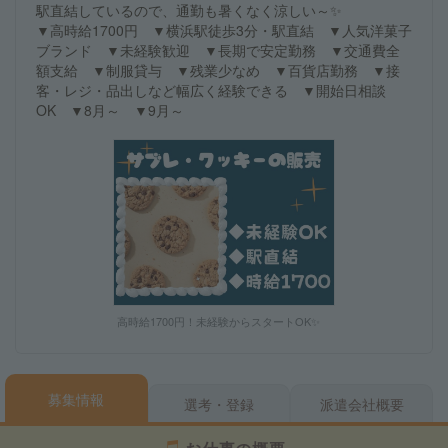
駅直結しているので、通勤も暑くなく涼しい～✨
▼高時給1700円 ▼横浜駅徒歩3分・駅直結 ▼人気洋菓子
ブランド ▼未経験歓迎 ▼長期で安定勤務 ▼交通費全
額支給 ▼制服貸与 ▼残業少なめ ▼百貨店勤務 ▼接
客・レジ・品出しなど幅広く経験できる ▼開始日相談
OK ▼8月～ ▼9月～
高時給1700円！未経験からスタートOK✨
募集情報
選考・登録
派遣会社概要