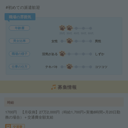
#初めての派遣歓迎
職場の雰囲気
年齢層
20代
30代
40代
50代
60代
男女比率
女性
男性
職場の様子
活気がある
しずか
仕事の仕方
テキパキ
コツコツ
募集情報
時給
1700円 【月収例】27万2,000円（時給1,700円×実働8時間×月20日勤
務の場合）＋交通費全額支給
交通費