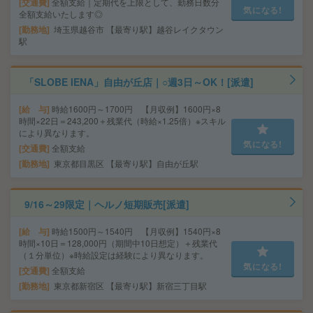
交通費
全額支給｜定期代を上限として、勤務日数分
気になる!
全額支給いたします◎
勤務地
埼玉県越谷市 【最寄り駅】越谷レイクタウン
駅
「SLOBE IENA」自由が丘店｜○週3日～OK！[派遣]
給 与
時給1600円～1700円 【月収例】1600円×8
時間×22日＝243,200＋残業代（時給×1.25倍）※スキル
により異なります。
気になる!
交通費
全額支給
勤務地
東京都目黒区 【最寄り駅】自由が丘駅
9/16～29限定｜ヘルノ短期販売[派遣]
給 与
時給1500円～1540円 【月収例】1540円×8
時間×10日＝128,000円（期間中10日想定）＋残業代
（１分単位）※時給設定は経験により異なります。
気になる!
交通費
全額支給
勤務地
東京都新宿区 【最寄り駅】新宿三丁目駅