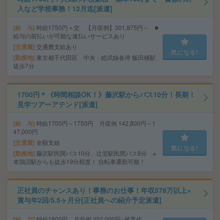
入など学校事務！12月迄[派遣]
給 与
時給1750円＋交 【月収例】301,875円～ ■
給与の前払いが可能な速払いサービスあり
交通費
交通費支給あり
気になる!
勤務地
東京都千代田区 中央・総武線各停 飯田橋駅
徒歩7分
1700円＊《時間相談OK！》藤沢駅からバス10分！長期！
見学ツアーアテンド[派遣]
給 与
時給1700円～1750円 月収例 142,800円～1
47,000円
交通費
全額支給
気になる!
勤務地
藤沢駅民間バス10分、辻堂駅民間バス9分 ※
本鵠沼駅からも徒歩19分程度！ 自転車通勤可能！
正社員のチャンスあり！事務のお仕事！年収578万以上×
賞与年2回/5.5ヶ月分[正社員への紹介予定派遣]
給 与
時給1800円 月収例 252,000円+残業代