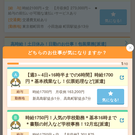
給 与
時給2100円＋交 【月収例】273,000円～ ■
給与の前払いが可能な速払いサービスあり
交通費
交通費支給あり
気になる!
勤務地
東京都町田市 小田急線 町田駅徒歩13分
高時給！土日休み！日勤のお仕事！包装業務[派遣]
どちらのお仕事が気になりますか？
給 与
時給1500円
交通費
交通費支給有り
1
/10
気になる!
勤務地
福浦駅～徒歩6分 ※バイク通勤OK
【週3～4日×16時半までの6時間】時給1700
円＊基本残業なし！伝票処理など[派遣]
2名募集！正社員前提＊年収450万円以上＊週2日程度在宅
時給1700円 月収例 163,200円
給与
勤務OK[正社員への紹介予定派遣]
新高島駅徒歩1分、高島町駅徒歩7分
勤務地
気になる!
給 与
時給2100円＋交 【月収例】385,875円～ ■
給与の前払いが可能な速払いサービスあり
交通費
交通費支給あり
時給1750円！人気の学校勤務＊基本16時まで
気になる!
勤務地
神奈川県横浜市中区 みなとみらい線 馬車道
＊書類の封入など学校事務！12月迄[派遣]
駅徒歩5分、京浜東北線 関内駅徒歩10分
時給1750円＋交 【月収例】301,875
給与