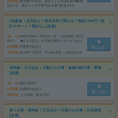
勤務地
東京都千代田区 東京メトロ有楽町線 麹町駅
徒歩1分、東京メトロ半蔵門線 半蔵門駅徒歩5分
2名募集！在宅あり＊基本定時で帰れる＊時給2100円＊設
計サポート＊電話なし[派遣]
給 与
時給2100円～2500円＋交 【月収例】362,2
50円～ ■給与の前払いが可能な速払いサービスあり
交通費
交通費支給あり
気になる!
勤務地
東京都千代田区 中央線 御茶ノ水駅徒歩6分
高時給！土日休み！日勤のお仕事！倉庫内軽作業・事務
[派遣]
給 与
時給1500円
交通費
交通費支給有り
気になる!
勤務地
上大岡駅～徒歩13分
座り仕事！高時給！土日休み！日勤のお仕事！目視検査
[派遣]