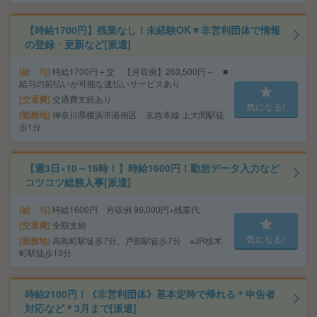
【時給1700円】残業なし！未経験OK▼非営利団体で情報
の登録・更新など[派遣]
給 与
時給1700円＋交 【月収例】263,500円～ ■
給与の前払いが可能な速払いサービスあり
交通費
交通費支給あり
気になる!
勤務地
神奈川県横浜市港南区 京急本線 上大岡駅徒
歩1分
【週3日×10～16時！】時給1600円！勤怠データ入力など
コツコツ総務人事[派遣]
給 与
時給1600円 月収例 96,000円+残業代
交通費
全額支給
気になる!
勤務地
高島町駅徒歩7分、戸部駅徒歩7分 ※JR桜木
町駅徒歩13分
時給2100円！《非営利団体》基本定時で帰れる＊申告者
対応など＊3月まで[派遣]