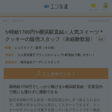
気になる!
ログイン
掲載日
2026/07/30
No.ADSAY69242SR2
✨時給1700円✨横浜駅直結♬人気スイーツ＊
クッキーの販売スタッフ〈未経験歓迎〉
派遣
職種
レジスタッフ・販売（その他）
派遣先
大人気洋菓子ブランドのショップ✨駅直結で通いやすい！
派遣会社
株式会社アーデントスタッフ
ここがポイント！
高時給1700円でしっかり稼げる✨横浜駅直結・百貨店内
で雨にも濡れずに通勤できる
販売未経験の方も歓迎！商品知識は少しずつ覚えられるの
で、接客が好きな方なら安心してスタートできます。クッ
キーやサブレなど洋菓子を扱っているブランドです！横浜