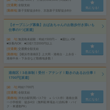
交通費
全額支給
気になる!
勤務地
新子安駅徒歩8分、京急新子安駅徒歩8分
【オープニング募集】おばあちゃんのお散歩付き添いも
仕事の1つ[派遣]
給 与
無資格未経験：時給1500円～ ■週払いOK
■扶養内OK ■日収1万2000円以上
交通費
交通費全額支給
気になる!
勤務地
【横浜市港南区】上大岡・港南台・上永谷・
港南中央・下永谷など勤務地多数！
港南区！3名体制！受付・アテンド！動きのあるお仕事！
1700円[派遣]
給 与
時給1700円
交通費
全額支給
勤務地
洋光台駅民間バス7分 ※《バス停》港南台第
気になる!
一小学校前 徒歩4分（無料駐車場あり|自転車・バイ
ク・車通勤PK）