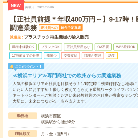
NEW
掲載日
2026/08/06
【正社員前提＊年収400万円～】9-17時
調達業務
紹介予定派遣
正社員への
プラスチック再生機械の輸入販売
派遣先
職種未経験OK
ブランクOK
正社員登用あり
OA不要
WEB登録OK
17時前までの仕事
残業少
交費支給
職場が禁煙
語学
ここがポイント！
≪横浜エリア≫専門商社での欧州からの調達業務
人気の横浜エリア正社員を目指そう！17時定時！残業ほぼなし地球
いたい人におすすめ！優しく教えてもらえる環境ワークライフバラン
ネートセンターへご相談ください未経験歓迎のお仕事が豊富なテンプ
大切に、未来につながる一歩を支えます。
勤務地
横浜市西区
横浜駅から徒歩8分
曜日頻度
月～金（週5日）