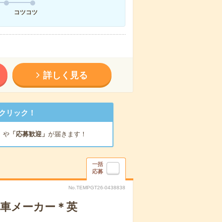
コツコツ
詳しく見る
クリック！
」
や
「応募歓迎」
が届きます！
一括
応募
No.TEMPGT26-0438838
動車メーカー＊英