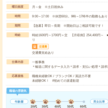
曜日頻度
月～金 ※土日祝休み
時間
9:00～17:00 ※休憩60分。9時～17時半の勤務もあ
期間
【急募】即日～長期 ※開始日はご相談可能です！
時給
時給1600円～1700円＋交 【月収例】254,400
り
交通費
交通費支給あり
仕事内容
一般事務
＊輸送に関するデータ入力＊請求・支払い処理＊請求
応募資格
職種未経験OK / ブランクOK / 英語力不要
未経験OK！ #初めての派遣歓迎
職場の雰囲気
年齢層
男女比率
20代
30代
40代
50代
60代