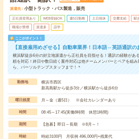
小型トラック・バス製造，販売
派遣先
正社員登用あり
WEB登録OK
週5日勤務
土日祝休
交費支給
駅
職場が禁煙
派遣多
語学
ここがポイント！
【直接雇用めざせる】自動車業界！日本語⇔英語通訳の
横浜駅徒歩6分の好立地派遣から正社員を目指せる！通訳の経験があ
頼を対応！終日や数日続く案件対応は他チームメンバーとペアを組み
ら、パーソルテンプスタッフまで！＊
勤務地
横浜市西区
新高島駅から徒歩3分／横浜駅から徒歩6分
曜日頻度
月～金（週5日） ※会社カレンダーあり
時間
08:45～17:45(実働8時間 休憩1時間)
期間
【急募】即日～長期 ※8月～！
時給
時給3100円 月収例 496,000円+残業代