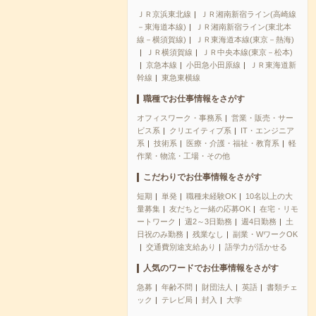
ＪＲ京浜東北線
ＪＲ湘南新宿ライン(高崎線
－東海道本線)
ＪＲ湘南新宿ライン(東北本
線－横須賀線)
ＪＲ東海道本線(東京－熱海)
ＪＲ横須賀線
ＪＲ中央本線(東京－松本)
京急本線
小田急小田原線
ＪＲ東海道新
幹線
東急東横線
職種でお仕事情報をさがす
オフィスワーク・事務系
営業・販売・サー
ビス系
クリエイティブ系
IT・エンジニア
系
技術系
医療・介護・福祉・教育系
軽
作業・物流・工場・その他
こだわりでお仕事情報をさがす
短期
単発
職種未経験OK
10名以上の大
量募集
友だちと一緒の応募OK
在宅・リモ
ートワーク
週2～3日勤務
週4日勤務
土
日祝のみ勤務
残業なし
副業・WワークOK
交通費別途支給あり
語学力が活かせる
人気のワードでお仕事情報をさがす
急募
年齢不問
財団法人
英語
書類チェ
ック
テレビ局
封入
大学