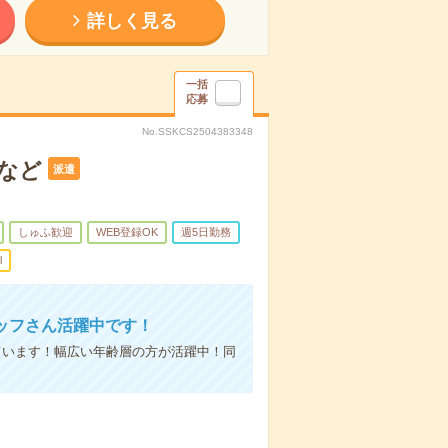
詳しく見る
一括
応募
No.SSKCS2504383348
など
派遣
しゅふ歓迎
WEB登録OK
週5日勤務
l
ッフさん活躍中です！
ています！幅広い年齢層の方が活躍中！同