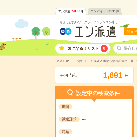
エン派遣
74686
件
エンバイト
82531
件
ちょうど良いワークライフバランスが叶う
関東版
気になる！リスト
0
保存し
派遣TOP
関東
相模鉄道本線沿線の派遣の仕事一
,
1
6
9
1
平均時給:
円
設定中の検索条件
期間
---
派遣形式
---
時給
---