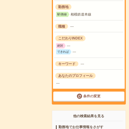
勤務地
相模鉄道本線
駅/路線
職種
---
こだわりINDEX
---
絶対
---
できれば
キーワード
---
あなたのプロフィール
---
条件の変更
他の検索結果を見る
勤務地でお仕事情報をさがす