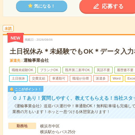
応募する
気になる！
未読
NEW
掲載日
2026/08/06
土日祝休み＊未経験でもOK＊データ入力
運輸事業会社
派遣先
職種未経験OK
ブランクOK
既卒第二新卒OK
英語不要
履歴書不要
土日祝休
交費支給
車通勤可
職場が分煙
派遣多
Word
Exce
ここがポイント！
ＯＪＴあり！質問しやすく、教えてもらえる！当社スタ
《運輸事業会社》送迎バス運行中！車通勤OK！無料駐車場も完備し
業務の方もいます！ホッと一息つける休憩室あります！
勤務地
横浜市中区
横浜駅からバス25分