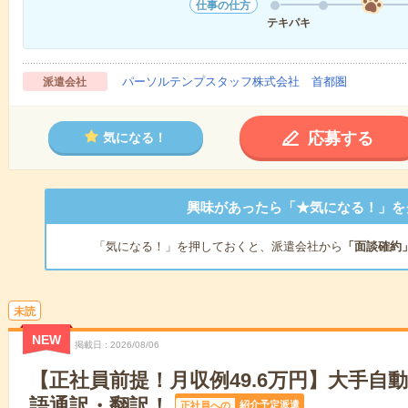
仕事の仕方
テキパキ
パーソルテンプスタッフ株式会社 首都圏
派遣会社
応募する
気になる！
興味があったら「★気になる！」を
「気になる！」を押しておくと、派遣会社から
「面談確約
未読
NEW
掲載日
2026/08/06
【正社員前提！月収例49.6万円】大手自
語通訳・翻訳！
紹介予定派遣
正社員への