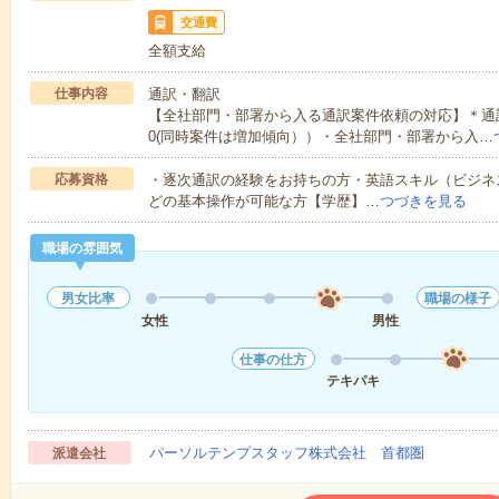
交通費
全額支給
仕事内容
通訳・翻訳
【全社部門・部署から入る通訳案件依頼の対応】＊通訳
0(同時案件は増加傾向））・全社部門・部署から入…
応募資格
・逐次通訳の経験をお持ちの方・英語スキル（ビジネスレベル）・W
どの基本操作が可能な方【学歴】…
つづきを見る
職場の雰囲気
男女比率
職場の様子
女性
男性
仕事の仕方
テキパキ
パーソルテンプスタッフ株式会社 首都圏
派遣会社