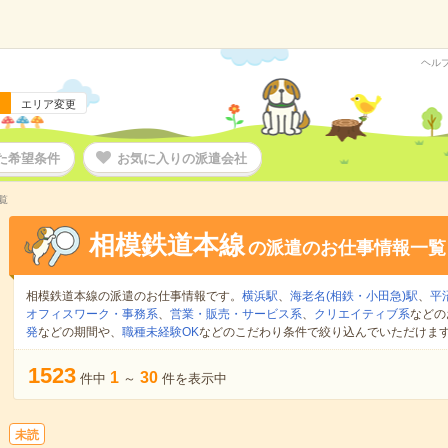
ヘル
エリア変更
た希望条件
お気に入りの派遣会社
覧
相模鉄道本線
の派遣のお仕事情報一覧
相模鉄道本線の派遣のお仕事情報です。
横浜駅
、
海老名(相鉄・小田急)駅
、
平
オフィスワーク・事務系
、
営業・販売・サービス系
、
クリエイティブ系
などの
発
などの期間や、
職種未経験OK
などのこだわり条件で絞り込んでいただけま
1523
1
30
件中
～
件を表示中
未読