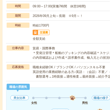
時間
09:00～17:00(実働7時間 休憩1時間)
期間
2026年09月上旬～長期 ※9月～！
時給
時給1700円
交通費
全額支給
仕事内容
貿易・国際事務
＊受発注管理＊船舶のブッキングの内容確認＊スケジ
の内容確認および作成＊請求書作成、輸入元との状況
応募資格
職種未経験OK / ブランクOK / パソコンスキル不要
英語使用の業務経験のある方♪英語：（会話）不要／
書類選考→1時面接→適性検査→最終面接→紹介予
職場の雰囲気
男女比率
職場の様子
女性
男性