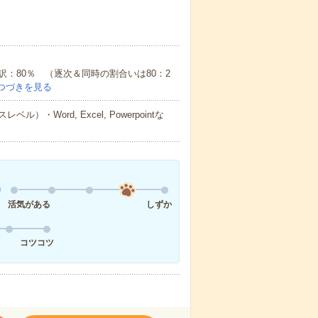
：80％ （逐次＆同時の割合いは80：2
つづきを見る
ord, Excel, Powerpointな
活気がある
しずか
コツコツ