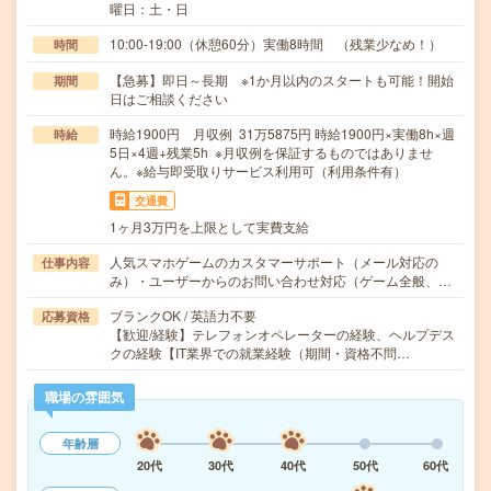
曜日：土・日
10:00-19:00（休憩60分）実働8時間 （残業少なめ！）
時間
【急募】即日～長期 ※1か月以内のスタートも可能！開始
期間
日はご相談ください
時給1900円 月収例 31万5875円 時給1900円×実働8h×週
時給
5日×4週+残業5h ※月収例を保証するものではありませ
ん。※給与即受取りサービス利用可（利用条件有）
交通費
1ヶ月3万円を上限として実費支給
人気スマホゲームのカスタマーサポート（メール対応の
仕事内容
み）・ユーザーからのお問い合わせ対応（ゲーム全般、…
ブランクOK / 英語力不要
応募資格
【歓迎/経験】テレフォンオペレーターの経験、ヘルプデス
クの経験【IT業界での就業経験（期間・資格不問…
職場の雰囲気
年齢層
20代
30代
40代
50代
60代