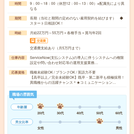
9：00～18：00（休憩12：00～13：00）※配属先により異
時間
なる
長期（当社と期間の定めのない雇用契約を結びます） ◆
期間
スタート日相談OK！
月給22万円～55万円＋各種手当＋賞与年2回
時給
交通費
交通費支給あり（月5万円まで）
ServiceNow(支払システム)の導入に伴うシステムへの権限
仕事内容
設定や問い合わせ対応等の運用支援業務…
職種未経験OK / ブランクOK / 英語力不要
応募資格
【高卒以上／完全未経験OK】既卒・第二新卒も積極採用！
異職種からの活躍チャンス＊★コミュニケーション…
職場の雰囲気
年齢層
20代
30代
40代
50代
60代
男女比率
女性
男性