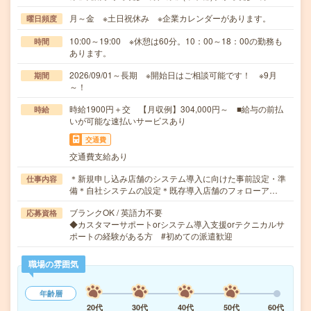
月～金 ※土日祝休み ※企業カレンダーがあります。
曜日頻度
10:00～19:00 ※休憩は60分。10：00～18：00の勤務も
時間
あります。
2026/09/01～長期 ※開始日はご相談可能です！ ※9月
期間
～！
時給1900円＋交 【月収例】304,000円～ ■給与の前払
時給
いが可能な速払いサービスあり
交通費
交通費支給あり
＊新規申し込み店舗のシステム導入に向けた事前設定・準
仕事内容
備＊自社システムの設定＊既存導入店舗のフォローア…
ブランクOK / 英語力不要
応募資格
◆カスタマーサポートorシステム導入支援orテクニカルサ
ポートの経験がある方 #初めての派遣歓迎
職場の雰囲気
年齢層
20代
30代
40代
50代
60代