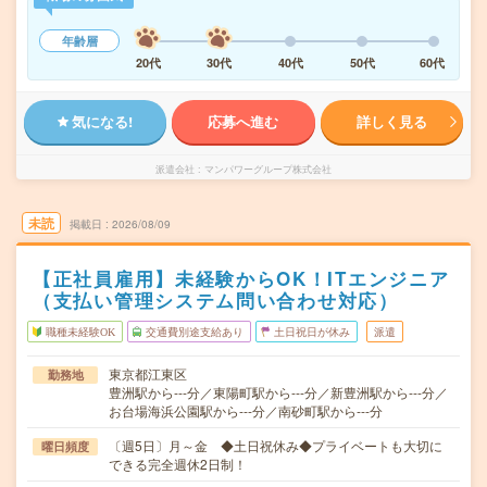
年齢層
20代
30代
40代
50代
60代
気になる!
応募へ進む
詳しく見る
派遣会社
マンパワーグループ株式会社
未読
掲載日
2026/08/09
【正社員雇用】未経験からOK！ITエンジニア
（支払い管理システム問い合わせ対応）
職種未経験OK
交通費別途支給あり
土日祝日が休み
派遣
東京都江東区
勤務地
豊洲駅から---分／東陽町駅から---分／新豊洲駅から---分／
お台場海浜公園駅から---分／南砂町駅から---分
〔週5日〕月～金 ◆土日祝休み◆プライベートも大切に
曜日頻度
できる完全週休2日制！