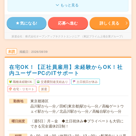
もっと見る
気になる!
応募へ進む
詳しく見る
派遣会社
株式会社オープンアップネクストエンジニア （東証プライム上場企業グループ）
未読
掲載日
2026/08/09
在宅OK！【正社員雇用】未経験からOK！社
内ユーザーPCのITサポート
職種未経験OK
交通費別途支給あり
土日祝日が休み
在宅・リモート
派遣
東京都港区
勤務地
品川駅から---分／田町(東京都)駅から---分／高輪ゲートウ
ェイ駅から---分／北品川駅から---分／高輪台駅から---分
〔週5日〕月～金 ◆土日祝休み◆プライベートも大切に
曜日頻度
できる完全週休2日制！
9：00～18：00（休憩12：00～13：00）※配属先により異
時間