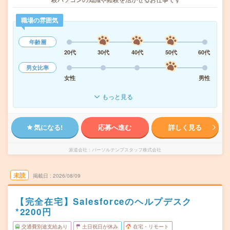
職場の雰囲気
年齢層
20代
30代
40代
50代
60代
男女比率
女性
男性
もっと見る
気になる!
応募へ進む
詳しく見る
派遣会社
パーソルテンプスタッフ株式会社
未読
掲載日
2026/08/09
【完全在宅】Salesforceのヘルプデスク
*2200円
交通費別途支給あり
土日祝日が休み
在宅・リモート