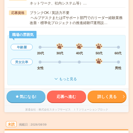
ネットワーク、社内システム等）…
ブランクOK / 英語力不要
応募資格
ヘルプデスクまたはITサポート部門でのリーダー経験業務
改善・標準化プロジェクトの推進経験IT運用設…
職場の雰囲気
年齢層
20代
30代
40代
50代
60代
男女比率
女性
男性
もっと見る
気になる!
応募へ進む
詳しく見る
派遣会社
株式会社スタッフサービス ＩＴソリューションブロック
未読
掲載日
2026/08/09