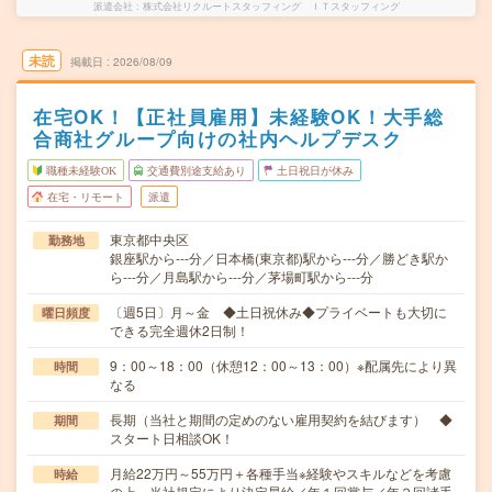
派遣会社
株式会社リクルートスタッフィング ＩＴスタッフィング
未読
掲載日
2026/08/09
在宅OK！【正社員雇用】未経験OK！大手総
合商社グループ向けの社内ヘルプデスク
職種未経験OK
交通費別途支給あり
土日祝日が休み
在宅・リモート
派遣
東京都中央区
勤務地
銀座駅から---分／日本橋(東京都)駅から---分／勝どき駅か
ら---分／月島駅から---分／茅場町駅から---分
〔週5日〕月～金 ◆土日祝休み◆プライベートも大切に
曜日頻度
できる完全週休2日制！
9：00～18：00（休憩12：00～13：00）※配属先により異
時間
なる
長期（当社と期間の定めのない雇用契約を結びます） ◆
期間
スタート日相談OK！
月給22万円～55万円＋各種手当※経験やスキルなどを考慮
時給
の上、当社規定により決定昇給／年１回賞与／年２回諸手