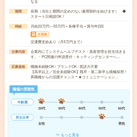
なる
長期（当社と期間の定めのない雇用契約を結びます） ◆
期間
スタート日相談OK！
月給22万円～55万円＋各種手当＋賞与年2回
時給
交通費
交通費支給あり（月5万円まで）
企業内にてシステムヘルプデスク・資産管理を担当頂きま
仕事内容
す。・PC関連の申請受付・キッティングセンターへ…
職種未経験OK / ブランクOK / 英語力不要
応募資格
【高卒以上／完全未経験OK】既卒・第二新卒も積極採用！
異職種からの活躍チャンス＊★コミュニケーション…
職場の雰囲気
年齢層
20代
30代
40代
50代
60代
男女比率
女性
男性
もっと見る