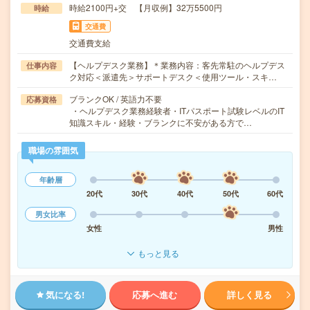
時給2100円+交 【月収例】32万5500円
時給
交通費
交通費支給
【ヘルプデスク業務】＊業務内容：客先常駐のヘルプデス
仕事内容
ク対応＜派遣先＞サポートデスク＜使用ツール・スキ…
ブランクOK / 英語力不要
応募資格
・ヘルプデスク業務経験者・ITパスポート試験レベルのIT
知識スキル・経験・ブランクに不安がある方で…
職場の雰囲気
年齢層
20代
30代
40代
50代
60代
男女比率
女性
男性
もっと見る
気になる!
応募へ進む
詳しく見る