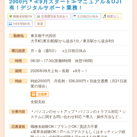
2000円＊≪9月スタート≫マニュアル＆OJT
有！デジタルサポート業務！
職種未経験OK
交通費別途支給あり
土日祝日が休み
残業なし
WEB登録OK
派遣
東京都千代田区
勤務地
大手町(東京都)駅から徒歩1分／東京駅から徒歩8分
月～金（週5日） ※土日祝日休み
曜日頻度
08:30～17:30(実働8時間 休憩1時間)
時間
2026年09月上旬～長期 ※9月～！
期間
時給2000円 月収例：336,000円＋別途交通費（月21日就
時給
業の場合）
交通費
全額支給
＊パソコンのセットアップ＊パソコンのトラブル対応＊シ
仕事内容
ステムに関する問い合わせ対応┗導入・操作方法など…
職種未経験OK / ブランクOK / 英語力不要
応募資格
※業界未経験OK！ITヘルプデスクもしくはキッティング経
験パソコンの知識や経験を活かせるお仕事です