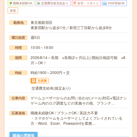
職種未経験OK
交通費別途支給あり
在宅・リモート
WEB登録OK
派遣
東京都新宿区
勤務地
東新宿駅から徒歩1分／新宿三丁目駅から徒歩8分
週5日
曜日頻度
10:00～19:00
時間
2026/8/14～長期 ※長期(2ヶ月以上) 開始日相談可能 ※8
期間
月～OK！
時給1900～2000円＋交
時給
交通費
交通費支給有(規定あり)
ゲームユーザーからのお問い合わせ(メール)対応※電話ナシ
仕事内容
ゲーム内のログ調査などの実施その他、プランナ…
職種未経験OK / ブランクOK / 英語力不要
応募資格
・スマホゲームをユーザーとしてよくプレイされている
方・Word、Excel、Powepointを業務…
職場の雰囲気