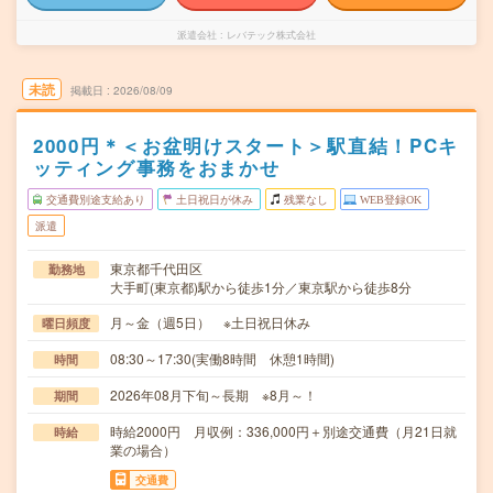
派遣会社
レバテック株式会社
未読
掲載日
2026/08/09
2000円＊＜お盆明けスタート＞駅直結！PCキ
ッティング事務をおまかせ
交通費別途支給あり
土日祝日が休み
残業なし
WEB登録OK
派遣
東京都千代田区
勤務地
大手町(東京都)駅から徒歩1分／東京駅から徒歩8分
月～金（週5日） ※土日祝日休み
曜日頻度
08:30～17:30(実働8時間 休憩1時間)
時間
2026年08月下旬～長期 ※8月～！
期間
時給2000円 月収例：336,000円＋別途交通費（月21日就
時給
業の場合）
交通費