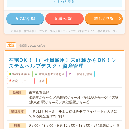
もっと見る
気になる!
応募へ進む
詳しく見る
派遣会社
株式会社オープンアップネクストエンジニア （東証プライム上場企業グループ）
未読
掲載日
2026/08/09
在宅OK！【正社員雇用】未経験からOK！シ
ステムヘルプデスク・資産管理
職種未経験OK
交通費別途支給あり
土日祝日が休み
在宅・リモート
派遣
東京都豊島区
勤務地
池袋駅から---分／巣鴨駅から---分／駒込駅から---分／大塚
(東京都)駅から---分／東池袋駅から---分
〔週5日〕月～金 ◆土日祝休み◆プライベートも大切に
曜日頻度
できる完全週休2日制！
9：00～18：00（休憩12：00～13：00）※配属先により異
時間