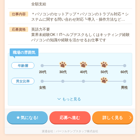
全額支給
＊パソコンのセットアップ＊パソコンのトラブル対応＊シ
仕事内容
ステムに関する問い合わせ対応┗導入・操作方法など…
英語力不要
応募資格
業界未経験OK！ITヘルプデスクもしくはキッティング経験
パソコンの知識や経験を活かせるお仕事です
職場の雰囲気
年齢層
20代
30代
40代
50代
60代
男女比率
女性
男性
もっと見る
気になる!
応募へ進む
詳しく見る
派遣会社
パーソルテンプスタッフ株式会社