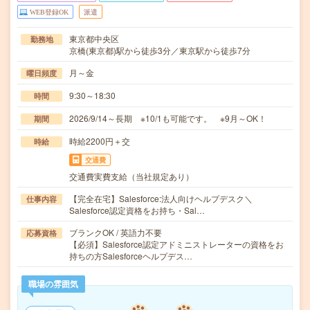
WEB登録OK
派遣
東京都中央区
勤務地
京橋(東京都)駅から徒歩3分／東京駅から徒歩7分
月～金
曜日頻度
9:30～18:30
時間
2026/9/14～長期 ※10/1も可能です。 ※9月～OK！
期間
時給2200円＋交
時給
交通費
交通費実費支給（当社規定あり）
【完全在宅】Salesforce:法人向けヘルプデスク＼
仕事内容
Salesforce認定資格をお持ち・Sal…
ブランクOK / 英語力不要
応募資格
【必須】Salesforce認定アドミニストレーターの資格をお
持ちの方Salesforceヘルプデス…
職場の雰囲気