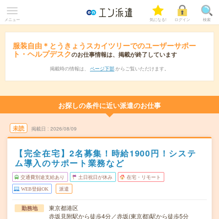
メニュー
気になる!
ログイン
検索
服装自由＊とうきょうスカイツリーでのユーザーサポー
ト・ヘルプデスク
のお仕事情報は、掲載が終了しています
掲載時の情報は、
ページ下部
からご覧いただけます。
お探しの条件に近い派遣のお仕事
未読
掲載日
2026/08/09
【完全在宅】2名募集！時給1900円！システ
ム導入のサポート業務など
交通費別途支給あり
土日祝日が休み
在宅・リモート
WEB登録OK
派遣
東京都港区
勤務地
赤坂見附駅から徒歩4分／赤坂(東京都)駅から徒歩5分