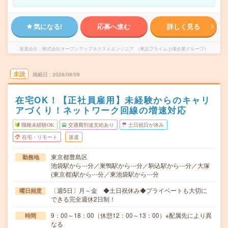
気になる!
応募へ進む
詳しく見る
派遣会社
株式会社オープンアップネクストエンジニア （東証プライム上場企業グループ）
未読
掲載日
2026/08/09
在宅OK！【正社員雇用】未経験からのキャリ
アづくり！ネットワーク回線の増速対応
職種未経験OK
交通費別途支給あり
土日祝日が休み
在宅・リモート
派遣
東京都豊島区
勤務地
池袋駅から---分／巣鴨駅から---分／駒込駅から---分／大塚
(東京都)駅から---分／東池袋駅から---分
〔週5日〕月～金 ◆土日祝休み◆プライベートも大切に
曜日頻度
できる完全週休2日制！
9：00～18：00（休憩12：00～13：00）※配属先により異
時間
なる