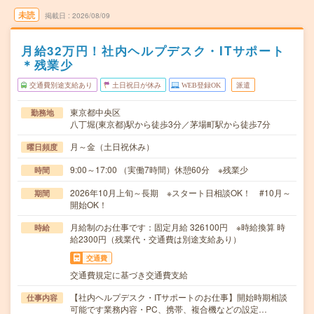
未読
掲載日
2026/08/09
月給32万円！社内ヘルプデスク・ITサポート
＊残業少
交通費別途支給あり
土日祝日が休み
WEB登録OK
派遣
東京都中央区
勤務地
八丁堀(東京都)駅から徒歩3分／茅場町駅から徒歩7分
月～金（土日祝休み）
曜日頻度
9:00～17:00 （実働7時間）休憩60分 ※残業少
時間
2026年10月上旬～長期 ※スタート日相談OK！ #10月～
期間
開始OK！
月給制のお仕事です：固定月給 326100円 ※時給換算 時
時給
給2300円（残業代・交通費は別途支給あり）
交通費
交通費規定に基づき交通費支給
【社内ヘルプデスク・ITサポートのお仕事】開始時期相談
仕事内容
可能です業務内容・PC、携帯、複合機などの設定…