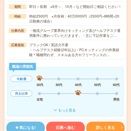
即日～長期 ※9月～、10月～など開始日ご相談ください！
期間
時給2500円 ※月収例：40万0000円（2500円×8時間×20
時給
日勤務の場合）
・物流グループ業界向けキッティング及びヘルプデスク運
仕事内容
用案件に携わっていただきます。・主に下記作業をご…
ブランクOK / 英語力不要
応募資格
・ヘルプデスク経験(2年以上)・PCキッティングの作業経
験＊職種問わず、スキルある方やフリーランスの…
職場の雰囲気
年齢層
20代
30代
40代
50代
60代
男女比率
女性
男性
もっと見る
気になる!
応募へ進む
詳しく見る