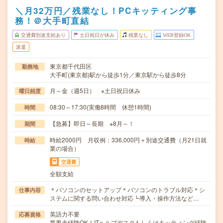
＼月32万円／残業なし！PCキッティング事
務！＠大手町直結
交通費別途支給あり
土日祝日が休み
残業なし
WEB登録OK
派遣
東京都千代田区
勤務地
大手町(東京都)駅から徒歩1分／東京駅から徒歩8分
月～金（週5日） ※土日祝日休み
曜日頻度
08:30～17:30(実働8時間 休憩1時間)
時間
【急募】即日～長期 ※8月～！
期間
時給2000円 月収例：336,000円＋別途交通費（月21日就
時給
業の場合）
交通費
全額支給
＊パソコンのセットアップ＊パソコンのトラブル対応＊シ
仕事内容
ステムに関する問い合わせ対応┗導入・操作方法など…
英語力不要
応募資格
業界未経験OK！ITヘルプデスクもしくはキッティング経験