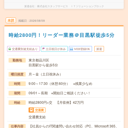
派遣会社
株式会社スタッフサービス ＩＴソリューションブロック
未読
掲載日
2026/08/09
時給2800円！リーダー業務＠目黒駅徒歩5分
交通費別途支給あり
土日祝日が休み
WEB登録OK
派遣
東京都品川区
勤務地
目黒駅から徒歩5分
月～金（土日祝休み）
曜日頻度
9:00～17:30（休憩:60分） ※残業少なめ
時間
09/01～長期 ※開始日ご相談ください！
期間
時給2800円+交 【月収例】42万円
時給
交通費
交通費支給
【社員からのIT関連問い合わせ対応（PC、Microsoft 365、
仕事内容