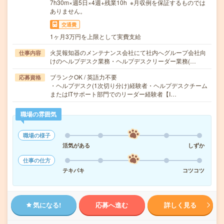
7h30m×週5日×4週+残業10h ※月収例を保証するものでは
ありません。
交通費
1ヶ月3万円を上限として実費支給
火災報知器のメンテナンス会社にて社内へグループ会社向
仕事内容
けのヘルプデスク業務・ヘルプデスクリーダー業務(…
ブランクOK / 英語力不要
応募資格
・ヘルプデスク(1次切り分け)経験者・ヘルプデスクチーム
またはITサポート部門でのリーダー経験者【I…
職場の雰囲気
職場の様子
活気がある
しずか
仕事の仕方
テキパキ
コツコツ
気になる!
応募へ進む
詳しく見る