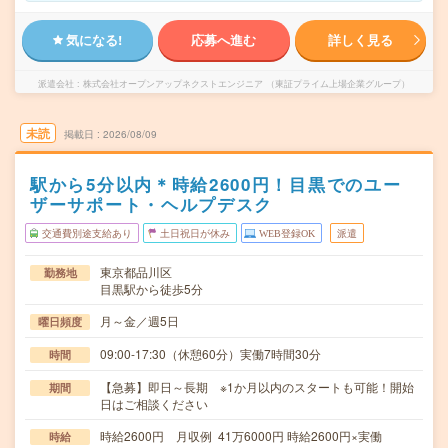
気になる!
応募へ進む
詳しく見る
派遣会社
株式会社オープンアップネクストエンジニア （東証プライム上場企業グループ）
未読
掲載日
2026/08/09
駅から5分以内＊時給2600円！目黒でのユー
ザーサポート・ヘルプデスク
交通費別途支給あり
土日祝日が休み
WEB登録OK
派遣
東京都品川区
勤務地
目黒駅から徒歩5分
月～金／週5日
曜日頻度
09:00-17:30（休憩60分）実働7時間30分
時間
【急募】即日～長期 ※1か月以内のスタートも可能！開始
期間
日はご相談ください
時給2600円 月収例 41万6000円 時給2600円×実働
時給