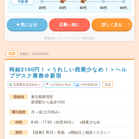
年齢層
20代
30代
40代
50代
60代
気になる!
応募へ進む
詳しく見る
派遣会社
マンパワーグループ株式会社
未読
掲載日
2026/08/09
時給2100円！＜うれしい残業少なめ！＞ヘル
プデスク業務＠新宿
交通費別途支給あり
土日祝日が休み
WEB登録OK
派遣
東京都新宿区
勤務地
新宿駅から徒歩10分
月～金(土日休み）
曜日頻度
8:45～17:30（休憩:60分） ※残業少なめ
時間
【急募】即日～長期 ※開始日ご相談ください！
期間