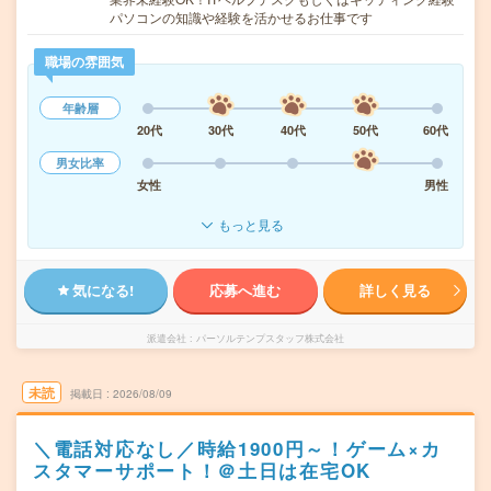
パソコンの知識や経験を活かせるお仕事です
職場の雰囲気
年齢層
20代
30代
40代
50代
60代
男女比率
女性
男性
もっと見る
気になる!
応募へ進む
詳しく見る
派遣会社
パーソルテンプスタッフ株式会社
未読
掲載日
2026/08/09
＼電話対応なし／時給1900円～！ゲーム×カ
スタマーサポート！＠土日は在宅OK