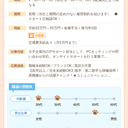
なる
長期（当社と期間の定めのない雇用契約を結びます） ◆
期間
スタート日相談OK！
月給22万円～55万円＋各種手当＋賞与年2回
時給
交通費
交通費支給あり（月5万円まで）
大手企業内のITサポート担当として、PCキッティングや問
仕事内容
い合わせ対応、オンサイトサポートを行う業務で…
職種未経験OK / ブランクOK / 英語力不要
応募資格
【高卒以上／完全未経験OK】既卒・第二新卒も積極採用！
異職種からの活躍チャンス＊★コミュニケーション…
職場の雰囲気
年齢層
20代
30代
40代
50代
60代
男女比率
女性
男性