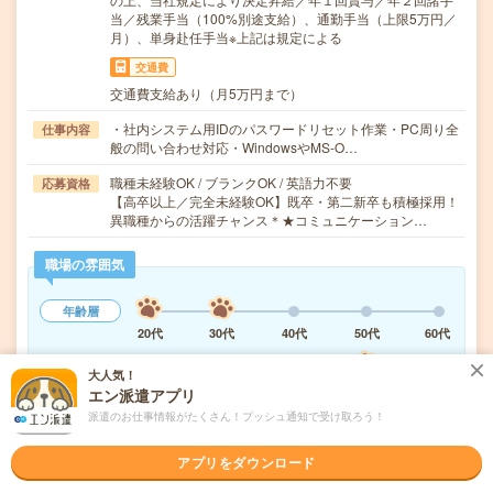
当／残業手当（100%別途支給）、通勤手当（上限5万円／
月）、単身赴任手当※上記は規定による
交通費
交通費支給あり（月5万円まで）
・社内システム用IDのパスワードリセット作業・PC周り全
仕事内容
般の問い合わせ対応・WindowsやMS-O…
職種未経験OK / ブランクOK / 英語力不要
応募資格
【高卒以上／完全未経験OK】既卒・第二新卒も積極採用！
異職種からの活躍チャンス＊★コミュニケーション…
職場の雰囲気
年齢層
20代
30代
40代
50代
60代
男女比率
大人気！
女性
男性
エン派遣アプリ
派遣のお仕事情報がたくさん！プッシュ通知で受け取ろう！
もっと見る
アプリをダウンロード