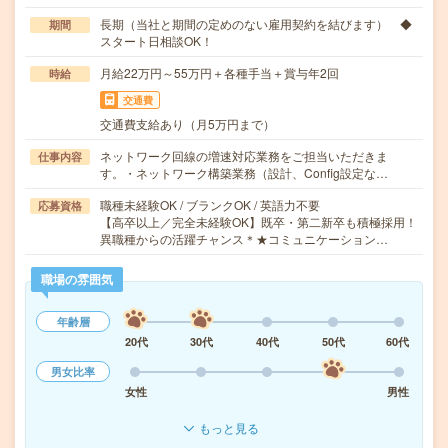
長期（当社と期間の定めのない雇用契約を結びます） ◆
期間
スタート日相談OK！
月給22万円～55万円＋各種手当＋賞与年2回
時給
交通費
交通費支給あり（月5万円まで）
ネットワーク回線の増速対応業務をご担当いただきま
仕事内容
す。・ネットワーク構築業務（設計、Config設定な…
職種未経験OK / ブランクOK / 英語力不要
応募資格
【高卒以上／完全未経験OK】既卒・第二新卒も積極採用！
異職種からの活躍チャンス＊★コミュニケーション…
職場の雰囲気
年齢層
20代
30代
40代
50代
60代
男女比率
女性
男性
もっと見る