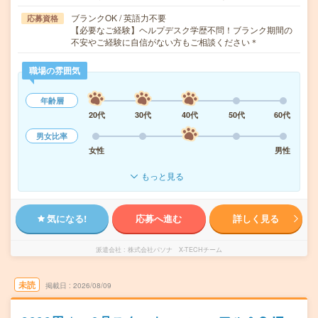
ブランクOK / 英語力不要
応募資格
【必要なご経験】ヘルプデスク学歴不問！ブランク期間の
不安やご経験に自信がない方もご相談ください＊
職場の雰囲気
年齢層
20代
30代
40代
50代
60代
男女比率
女性
男性
もっと見る
気になる!
応募へ進む
詳しく見る
派遣会社
株式会社パソナ X-TECHチーム
未読
掲載日
2026/08/09