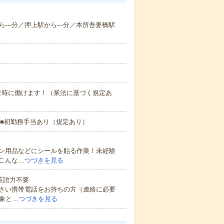
ら---分／押上駅から---分／本所吾妻橋駅
な時に働けます！（業法に基づく規定あ
 ■初勤務手当あり（規定あり）
ン用品などにシールを貼る作業！未経験
こんな…
つづきを見る
 英語力不要
さい携帯電話をお持ちの方（連絡に必要
象と…
つづきを見る