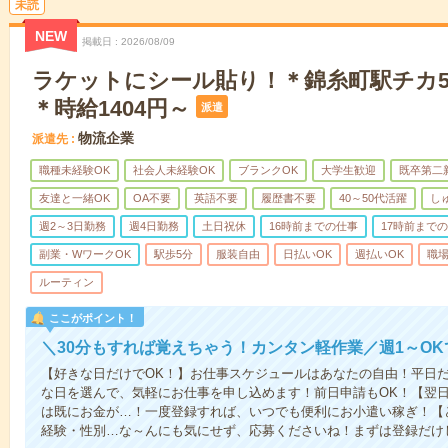
未読
NEW
掲載日
2026/08/09
ラケットにシール貼り！＊錦糸町駅チカ5
＊時給1404円～
派遣
物流企業
派遣先
職種未経験OK
社会人未経験OK
ブランクOK
大学生歓迎
既卒第二
友達と一緒OK
OA不要
英語不要
履歴書不要
40～50代活躍
し
週2～3日勤務
週4日勤務
土日祝休
16時前までの仕事
17時前まで
副業・WワークOK
駅歩5分
服装自由
日払いOK
週払いOK
職
ルーティン
ここがポイント！
＼30分もすれば覚えちゃう！カンタン軽作業／週1～OKで
【好きな日だけでOK！】お仕事スケジュールはあなたの自由！平日だ
な日を選んで、気軽にお仕事を申し込めます！前日申請もOK！【翌日
は既にお金が…！一度登録すれば、いつでも便利にお小遣い稼ぎ！【
経験・性別…な～んにも気にせず、応募くださいね！まずは登録だけ