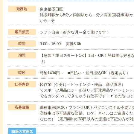
勤務地
東京都墨田区
錦糸町駅から5分／両国駅から---分／両国(都営線)駅か
から---分
曜日頻度
シフト自由！好きな月～金で働けます！
時間
9:00～16:00 実働6.0h
期間
【急募＊即日スタートOK】1日～OK！登録後は好き
り）
時給
時給1404円～ ■日払い・翌日振込OK（規定あり）
仕事内容
軽作業（仕分け・ピッキング・検品、商品管理）
＼スポーツ用品にシール貼り／野球用品やバトミント
でもカンタンにできちゃうお仕事です！▼その他には
応募資格
職種未経験OK / ブランクOK / パソコンスキル不要 /
高校生は不可過度な染髪、ヒゲ、ネイルはご遠慮くだ
なため）【雇用契約が30日以内の派遣は下記の方が対
職場の雰囲気