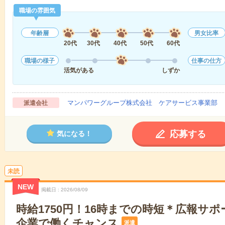
職場の雰囲気
年齢層
男女比率
20代
30代
40代
50代
60代
職場の様子
仕事の仕方
活気がある
しずか
マンパワーグループ株式会社 ケアサービス事業部 
派遣会社
応募する
気になる！
未読
NEW
掲載日
2026/08/09
時給1750円！16時までの時短＊広報サ
企業で働くチャンス
派遣