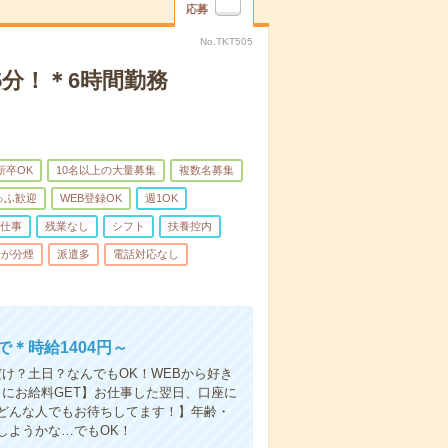
応募
No.TKT505
分！＊6時間勤務
新卒OK
10名以上の大量募集
複数名募集
ゅふ歓迎
WEB登録OK
週1OK
の仕事
残業なし
シフト
扶養控内
場が分煙
派遣多
電話対応なし
＊時給1404円～
け？土日？なんでもOK！WEBから好き
にお給料GET】お仕事した翌日、口座に
どんな人でもお待ちしてます！】年齢・
しようかな…でもOK！