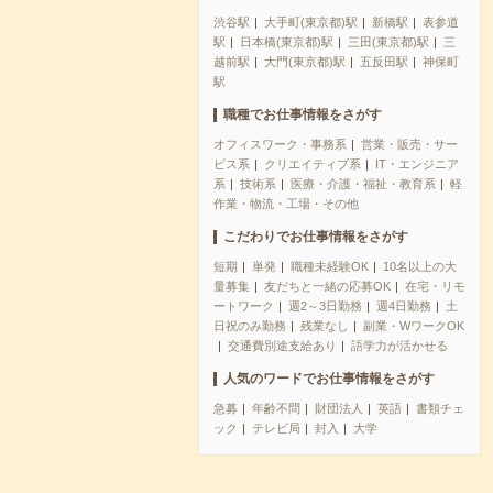
渋谷駅
大手町(東京都)駅
新橋駅
表参道
駅
日本橋(東京都)駅
三田(東京都)駅
三
越前駅
大門(東京都)駅
五反田駅
神保町
駅
職種でお仕事情報をさがす
オフィスワーク・事務系
営業・販売・サー
ビス系
クリエイティブ系
IT・エンジニア
系
技術系
医療・介護・福祉・教育系
軽
作業・物流・工場・その他
こだわりでお仕事情報をさがす
短期
単発
職種未経験OK
10名以上の大
量募集
友だちと一緒の応募OK
在宅・リモ
ートワーク
週2～3日勤務
週4日勤務
土
日祝のみ勤務
残業なし
副業・WワークOK
交通費別途支給あり
語学力が活かせる
人気のワードでお仕事情報をさがす
急募
年齢不問
財団法人
英語
書類チェ
ック
テレビ局
封入
大学