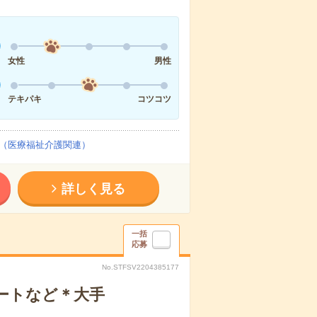
女性
男性
テキパキ
コツコツ
（医療福祉介護関連）
詳しく見る
一括
応募
No.STFSV2204385177
ポートなど＊大手