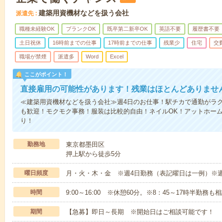
建築用資機材などを扱う会社
派遣先
職種未経験OK
ブランクOK
既卒第二新卒OK
英語不要
履歴書不要
土日祝休
16時前までの仕事
17時前までの仕事
残業少
住宅
交
職場が禁煙
派遣多
Word
Excel
ここがポイント！
直接雇用の可能性があります！残業はほとんどありませ
≪建築用資機材などを扱う会社≫週4日のお仕事！駅チカで通勤がラ
も歓迎！モクモク事務！服装は比較的自由！ネイルOK！アットホー
り！
勤務地
東京都墨田区
押上駅から徒歩5分
曜日頻度
月・火・木・金 ※週4日勤務（表記曜日は一例）※
時間
9:00～16:00 ※休憩60分。※8：45～17時半勤務
期間
【急募】即日～長期 ※開始日はご相談可能です！