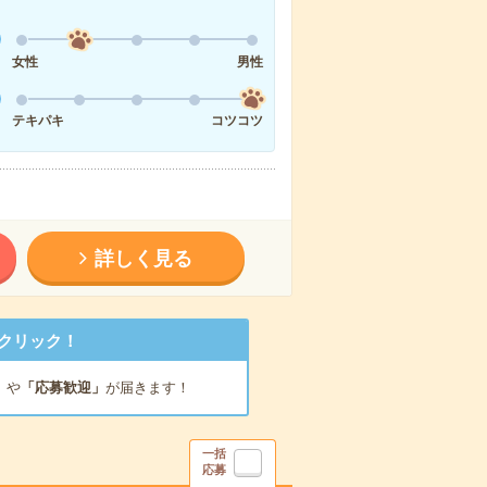
女性
男性
テキパキ
コツコツ
詳しく見る
クリック！
」
や
「応募歓迎」
が届きます！
一括
応募