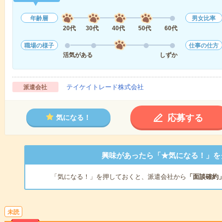
年齢層
男女比率
20代
30代
40代
50代
60代
職場の様子
仕事の仕方
活気がある
しずか
テイケイトレード株式会社
派遣会社
応募する
気になる！
興味があったら「★気になる！」を
「気になる！」を押しておくと、派遣会社から
「面談確約
未読