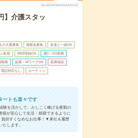
No.MANPWK934442N-63
万円】介護スタッ
以上の大量募集
複数名募集
友達と一緒OK
ふ歓迎
WEB登録OK
週2～3日勤務
制勤務
副業・WワークOK
医療福祉
電話対応なし
ルーティン
タートも楽々です
円。経験を活かして、かしこく稼げる夜勤の
者様が安心して生活・就寝できるように
、負担すくなめなお仕事！▼来社＆履歴
いたします。