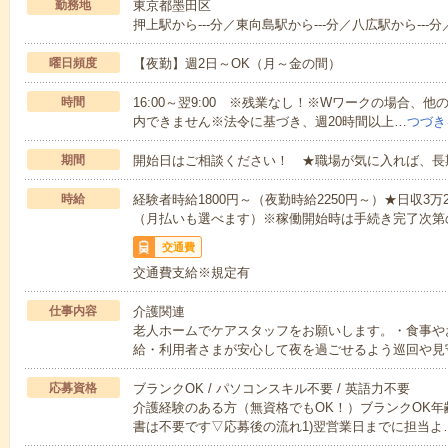
勤務地
東京都墨田区
押上駅から---分／東向島駅から---分／八広駅から---分
曜日頻度
【夜勤】週2日～OK（月～金の間）
時間
16:00～翌9:00 ※残業なし！※Wワークの場合、
内できません※法令に基づき、週20時間以上…
つづき
期間
開始日はご相談ください！ ★職場が気に入れば、長
時給
経験者時給1800円～（夜勤時給2250円～）★日収3
（月払いも選べます）※稼働開始時は手続き完了次第
交通費
交通費支給※規定有
仕事内容
介護関連
老人ホームでケアスタッフをお願いします。・食事や
給・利用者さまが安心して夜を過ごせるよう巡回や見
応募資格
ブランクOK / パソコンスキル不要 / 英語力不要
介護経験のある方（無資格でもOK！）ブランクOK年
書は不要です▽応募後の流れ1)翌営業日までに担当よ