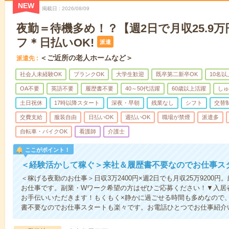
NEW
掲載日
2026/08/09
夜勤＝待機多め！？【週2日で月収25.9
フ＊日払いOK!
派遣
＜ご近所の老人ホームなど＞
派遣先
社会人未経験OK
ブランクOK
大学生歓迎
既卒第二新卒OK
10名
OA不要
英語不要
履歴書不要
40～50代活躍
60歳以上活躍
しゅ
土日祝休
17時以降スタート
深夜・早朝
残業なし
シフト
交替
交費支給
服装自由
日払いOK
週払いOK
職場が禁煙
派遣多
自転車・バイクOK
看護師
介護士
ここがポイント！
＜経験活かして稼ぐ＞来社＆履歴書不要なのでお仕事ス
＜稼げる夜勤のお仕事＞日収3万2400円×週2日でも月収25万9200
お仕事です。副業・Wワーク希望の方はぜひご応募ください！▼入居
お手伝いいただきます！もくもく×静かに過ごせる時間も多めなので
書不要なのでお仕事スタートも楽々です。お電話ひとつでお仕事紹介