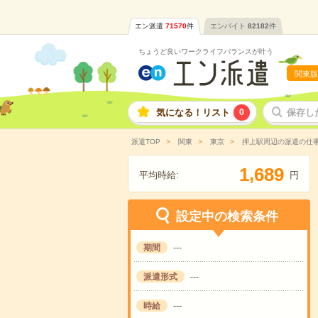
エン派遣
71570
件
エンバイト
82182
件
ちょうど良いワークライフバランスが叶う
関東版
気になる！リスト
0
保存し
派遣TOP
関東
東京
押上駅周辺の派遣の仕
,
1
6
8
9
平均時給:
円
設定中の検索条件
期間
---
派遣形式
---
時給
---