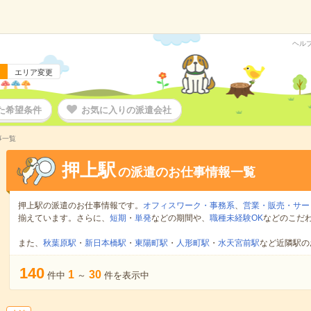
ヘル
エリア変更
た希望条件
お気に入りの派遣会社
事一覧
押上駅
の派遣のお仕事情報一覧
押上駅の派遣のお仕事情報です。
オフィスワーク・事務系
、
営業・販売・サー
揃えています。さらに、
短期
・
単発
などの期間や、
職種未経験OK
などのこだ
また、
秋葉原駅
・
新日本橋駅
・
東陽町駅
・
人形町駅
・
水天宮前駅
など近隣駅の
140
1
30
件中
～
件を表示中