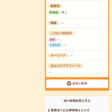
勤務地
押上
駅/路線
職種
---
こだわりINDEX
---
絶対
---
できれば
キーワード
---
あなたのプロフィール
---
条件の変更
他の検索結果を見る
勤務地でお仕事情報をさがす