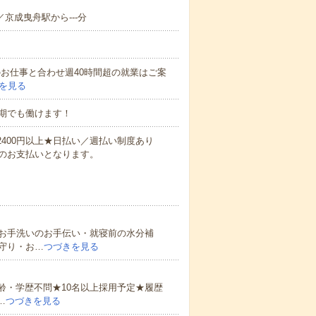
／京成曳舟駅から---分
他のお仕事と合わせ週40時間超の就業はご案
を見る
期でも働けます！
万2400円以上★日払い／週払い制度あり
のお支払いとなります。
お手洗いのお手伝い・就寝前の水分補
守り・お…
つづきを見る
齢・学歴不問★10名以上採用予定★履歴
…
つづきを見る