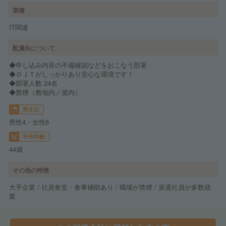
業種
IT関連
配属先について
◆申し込み内容の不備確認などをおこなう部署
◆ＯＪＴがしっかりあり安心な環境です！
◆部署人数 24名
◆禁煙（敷地内／屋内）
男女比
男性4・女性6
平均年齢
44歳
その他の特徴
大手企業 / 社員食堂・食事補助あり / 職場が禁煙 / 派遣社員が多数就
業