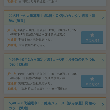
勤務地
白岡駅より無料送迎バスあり
20名以上の大量募集！週3日～OK梨のカンタン選果・箱
詰め[派遣]
給 与
時給1250円／月収例：120、000円＝1、250
円×8時間×12日勤務の場合＋交通費別途支給
交通費
実費支給／当社規定あり。
気になる!
勤務地
有名牧場のすぐ近く
＼急募4名＊2カ月限定／週3日～OK！お弁当の具をつめ
つめ！[派遣]
給 与
時給1300円／月収例：218、400円＝1、300
円×8時間×21日勤務の場合＋交通費別途支給
交通費
実費支給／当社規定あり。
気になる!
勤務地
《無料駐車場完備》マイカー通勤OK
＼40～60代活躍中！／健康ジュース《飲み放題》野菜の
カット[派遣]