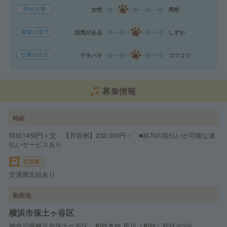
男女比率
女性
男性
職場の様子
活気がある
しずか
仕事の仕方
テキパキ
コツコツ
募集情報
時給
時給1450円＋交 【月収例】232,000円～ ■給与の前払いが可能な速
払いサービスあり
交通費
交通費支給あり
勤務地
横浜市保土ヶ谷区
神奈川県横浜市保土ケ谷区 相鉄本線 星川（相鉄）駅徒歩2分