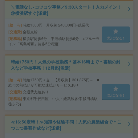
＼電話なし×コツコツ事務／9:30スタート！入力メイン！
@横浜駅すぐ[派遣]
給 与
時給1500円 月収例 240,000円+残業代
交通費
全額支給
気になる!
勤務地
横浜駅徒歩6分、平沼橋駅徒歩6分 ※ブルーラ
イン「高島町駅」徒歩5分程度
時給1750円！人気の学校勤務＊基本16時まで＊書類の封
入など学校事務！12月迄[派遣]
給 与
時給1750円＋交 【月収例】301,875円～ ■
給与の前払いが可能な速払いサービスあり
交通費
交通費支給あり
気になる!
勤務地
東京都千代田区 中央・総武線各停 飯田橋駅
徒歩7分
≪16:50定時！≫知識や経験不問！人気の農業組合で＊こ
つこつ書類作成など[派遣]