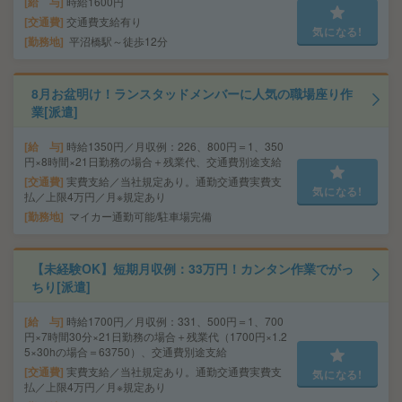
給 与
時給1600円
交通費
交通費支給有り
気になる!
勤務地
平沼橋駅～徒歩12分
8月お盆明け！ランスタッドメンバーに人気の職場座り作
業[派遣]
給 与
時給1350円／月収例：226、800円＝1、350
円×8時間×21日勤務の場合＋残業代、交通費別途支給
交通費
実費支給／当社規定あり。通勤交通費実費支
気になる!
払／上限4万円／月※規定あり
勤務地
マイカー通勤可能/駐車場完備
【未経験OK】短期月収例：33万円！カンタン作業でがっ
ちり[派遣]
給 与
時給1700円／月収例：331、500円＝1、700
円×7時間30分×21日勤務の場合＋残業代（1700円×1.2
5×30hの場合＝63750）、交通費別途支給
交通費
実費支給／当社規定あり。通勤交通費実費支
気になる!
払／上限4万円／月※規定あり