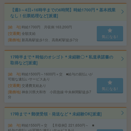
【週3～4日×16時半までの6時間】時給1700円＊基本残業
なし！伝票処理など[派遣]
給 与
時給1700円 月収例 163,200円
交通費
全額支給
気になる!
勤務地
新高島駅徒歩1分、高島町駅徒歩7分
17時半まで＊時短のオシゴト＊未経験〇＊私道承諾書の
取得など[派遣]
給 与
時給1500円～1600円＋交 ■給与の前払いが
可能な速払いサービスあり
交通費
交通費支給あり
気になる!
勤務地
神奈川県大和市 小田急線 中央林間駅徒歩7
分
17時まで＊郵便受領・発送など＊未経験OK[派遣]
給 与
時給1550円＋交 【月収例】221,650円～ ■
給与の前払いが可能な速払いサービスあり