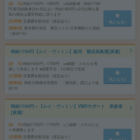
給 与
時給1700円～1800円 ※未経験者：時給1700
円 販売経験者(3か月以上)：時給1800円 ※2月以降も延
長の場合は通常時給に戻ります
交通費
交通費全額支給（規定あり）
気になる!
勤務地
東京都中央区 東京メトロ 日本橋駅から直結
（徒歩1分）
時給1700円【ルイ・ヴィトン】販売 横浜高島屋[派遣]
給 与
時給1600円～1700円 ※●経験・スキルを考
慮して決定します ●残業手当：1分単位で支給
交通費
交通費全額支給（規定あり）
気になる!
勤務地
神奈川県横浜市西区 「横浜駅」西口より徒
歩1分
時給1700円～【ルイ・ヴィトン】VMDサポート 表参道
[派遣]
給 与
時給1700円～1750円 ※ご経験・スキルによ
り考慮致します
交通費
交通費全額支給（規定あり）