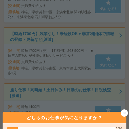
交通費
交通費支給あり
気になる!
勤務地
神奈川県横浜市中区 京浜東北線 関内駅徒歩
7分、京浜東北線 石川町駅徒歩5分
【時給1700円】残業なし！未経験OK▼非営利団体で情報
の登録・更新など[派遣]
給 与
時給1700円＋交 【月収例】263,500円～ ■
給与の前払いが可能な速払いサービスあり
交通費
交通費支給あり
気になる!
勤務地
神奈川県横浜市港南区 京急本線 上大岡駅徒
歩1分
座り仕事！高時給！土日休み！日勤のお仕事！目視検査
[派遣]
給 与
時給1400円
交通費
交通費支給有り
気になる!
どちらのお仕事が気になりますか？
勤務地
矢向駅～徒歩7分
1
/10