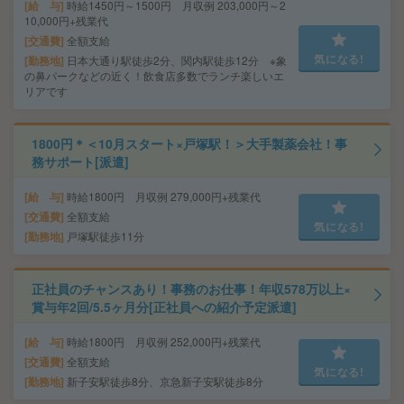
給 与
時給1450円～1500円 月収例 203,000円～2
10,000円+残業代
交通費
全額支給
気になる!
勤務地
日本大通り駅徒歩2分、関内駅徒歩12分 ※象
の鼻パークなどの近く！飲食店多数でランチ楽しいエ
リアです
1800円＊＜10月スタート×戸塚駅！＞大手製薬会社！事
務サポート[派遣]
給 与
時給1800円 月収例 279,000円+残業代
交通費
全額支給
気になる!
勤務地
戸塚駅徒歩11分
正社員のチャンスあり！事務のお仕事！年収578万以上×
賞与年2回/5.5ヶ月分[正社員への紹介予定派遣]
給 与
時給1800円 月収例 252,000円+残業代
交通費
全額支給
気になる!
勤務地
新子安駅徒歩8分、京急新子安駅徒歩8分