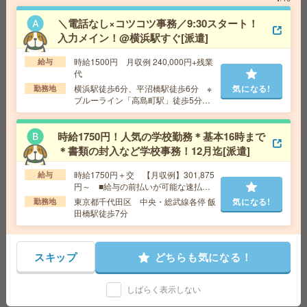
新横浜＊高時給＊週4日から・16時退社相談OK＊経理事
＼電話なし×コツコツ事務／9:30スタート！
務[派遣]
入力メイン！@横浜駅すぐ[派遣]
給 与
時給2000円～2100円＋交 【月収例】367,5
時給1500円 月収例 240,000円+残業
給与
00円～ ■給与の前払いが可能な速払いサービスあり
代
交通費
交通費支給あり
横浜駅徒歩6分、平沼橋駅徒歩6分 ※
気になる!
勤務地
気になる!
勤務地
神奈川県横浜市港北区 横浜線 新横浜駅徒歩
ブルーライン「高島町駅」徒歩5分程
10分
度
時給1750円！人気の学校勤務＊基本16時まで
＊書類の封入など学校事務！12月迄[派遣]
＼16時まで／残業ほぼナシ！食品の受発注データ入力な
どカンタン事務＊未経験OK[派遣]
時給1750円＋交 【月収例】301,875
給与
円～ ■給与の前払いが可能な速払い
給 与
時給1550円＋交 ■給与の前払いが可能な速
サービスあり
東京都千代田区 中央・総武線各停 飯
気になる!
勤務地
払いサービスあり
田橋駅徒歩7分
交通費
交通費支給あり
気になる!
勤務地
神奈川県相模原市中央区 横浜線 矢部駅徒歩
3分
スキップ
どちらも気になる！
完全在宅＊時給1900円！週4日＆10-15時半勤務！人材サ
しばらく表示しない
ービス企業で営業事務[派遣]