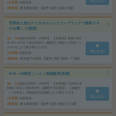
気になる!
交通費
全額支給
勤務地
東京都目黒区 【最寄り駅】自由が丘駅
世界的人気のクリスタルジュエリーブランドで接客スキ
ルを磨こう[派遣]
給 与
時給1500円～1500円 【月収例】時給1500
円×8ｈ×21日＝252,000円＋残業代（時給×1.25倍）※
スキルにより多少異なります。
気になる!
交通費
全額支給
勤務地
東京都千代田区 【最寄り駅】銀座一丁目駅
9/16～29限定｜ヘルノ短期販売[派遣]
給 与
時給1500円～1540円 【月収例】1540円×8
時間×10日＝128,000円（期間中10日想定）＋残業代
（１分単位）※時給設定は経験により異なります。
気になる!
交通費
全額支給
勤務地
東京都新宿区 【最寄り駅】新宿三丁目駅