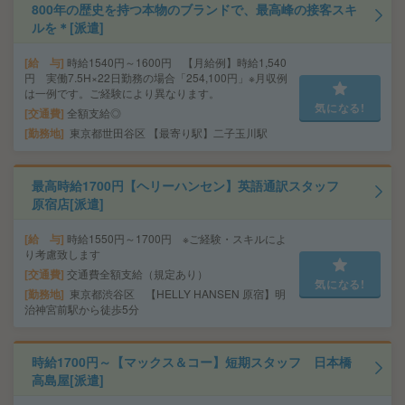
800年の歴史を持つ本物のブランドで、最高峰の接客スキ
ルを＊[派遣]
給 与
時給1540円～1600円 【月給例】時給1,540
円 実働7.5H×22日勤務の場合「254,100円」※月収例
は一例です。ご経験により異なります。
気になる!
交通費
全額支給◎
勤務地
東京都世田谷区 【最寄り駅】二子玉川駅
最高時給1700円【ヘリーハンセン】英語通訳スタッフ
原宿店[派遣]
給 与
時給1550円～1700円 ※ご経験・スキルによ
り考慮致します
交通費
交通費全額支給（規定あり）
気になる!
勤務地
東京都渋谷区 【HELLY HANSEN 原宿】明
治神宮前駅から徒歩5分
時給1700円～【マックス＆コー】短期スタッフ 日本橋
高島屋[派遣]