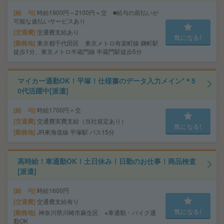
給 与
時給1900円～2100円＋交 ■給与の前払いが
可能な速払いサービスあり
交通費
交通費支給あり
気になる!
勤務地
東京都千代田区 東京メトロ有楽町線 麹町駅
徒歩1分、東京メトロ半蔵門線 半蔵門駅徒歩5分
マイカー通勤OK！平塚！仕様書のデータ入力メイン*＊5
0代活躍中[派遣]
給 与
時給1700円＋交
交通費
交通費実費支給（当社規定あり）
気になる!
勤務地
JR東海道線 平塚駅 バス15分
高時給！車通勤OK！土日休み！日勤のお仕事！商品検査
[派遣]
給 与
時給1600円
交通費
交通費支給有り
気になる!
勤務地
神奈川県川崎市麻生区 ※車通勤・バイク通
勤OK