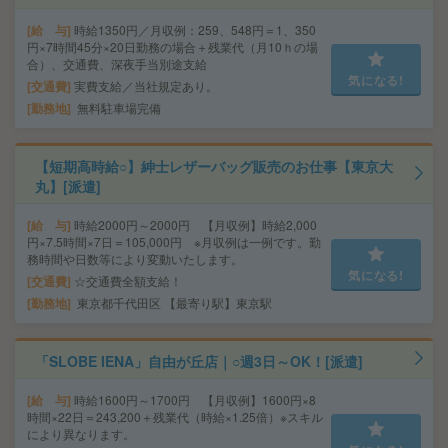
給 与
時給1350円／月収例：259、548円＝1、350
円×7時間45分×20日勤務の場合＋残業代（月10ｈの場
合）、交通費、深夜手当別途支給
気になる!
交通費
実費支給／当社規定あり。
勤務地
無料駐車場完備
【短期高時給○】紳士レザーバッグ販売のお仕事【東京大
丸】[派遣]
給 与
時給2000円～2000円 【月収例】時給2,000
円×7.5時間×7日＝105,000円 ※月収例は一例です。勤
務時間や日数等により変動いたします。
気になる!
交通費
☆交通費全額支給！
勤務地
東京都千代田区 【最寄り駅】東京駅
「SLOBE IENA」自由が丘店｜○週3日～OK！[派遣]
給 与
時給1600円～1700円 【月収例】1600円×8
時間×22日＝243,200＋残業代（時給×1.25倍）※スキル
により異なります。