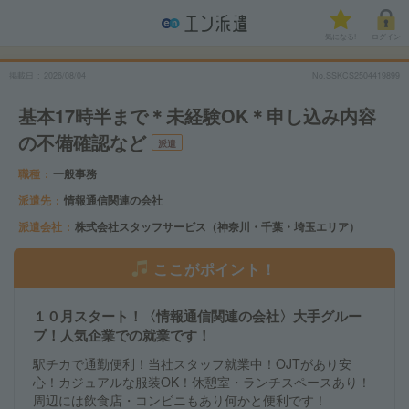
気になる!
ログイン
掲載日
2026/08/04
No.SSKCS2504419899
基本17時半まで＊未経験OK＊申し込み内容
の不備確認など
派遣
職種
一般事務
派遣先
情報通信関連の会社
派遣会社
株式会社スタッフサービス（神奈川・千葉・埼玉エリア）
ここがポイント！
１０月スタート！〈情報通信関連の会社〉大手グルー
プ！人気企業での就業です！
駅チカで通勤便利！当社スタッフ就業中！OJTがあり安
心！カジュアルな服装OK！休憩室・ランチスペースあり！
周辺には飲食店・コンビニもあり何かと便利です！