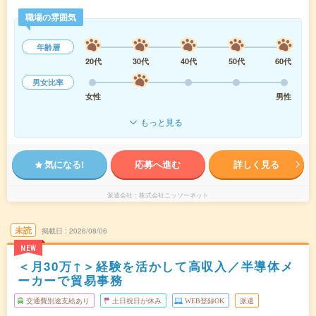
職場の雰囲気
年齢層
20代
30代
40代
50代
60代
男女比率
女性
男性
もっと見る
気になる!
応募へ進む
詳しく見る
派遣会社
株式会社ニッソーネット
未読
掲載日
2026/08/06
NEW
＜月30万↑＞経験を活かして高収入／半導体メ
ーカーで貿易事務
交通費別途支給あり
土日祝日が休み
WEB登録OK
派遣