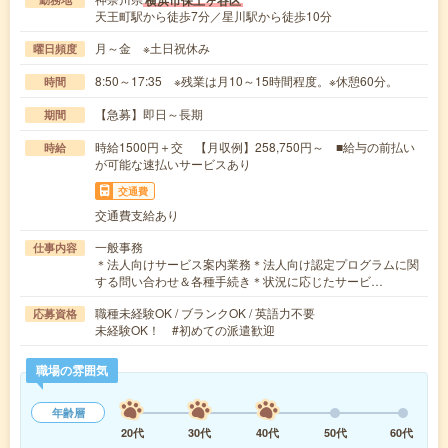
横浜市保土ヶ谷区
天王町駅から徒歩7分／星川駅から徒歩10分
月～金 ※土日祝休み
曜日頻度
8:50～17:35 ※残業は月10～15時間程度。※休憩60分。
時間
【急募】即日～長期
期間
時給1500円＋交 【月収例】258,750円～ ■給与の前払い
時給
が可能な速払いサービスあり
交通費
交通費支給あり
一般事務
仕事内容
＊法人向けサービス案内業務＊法人向け認定プログラムに関
する問い合わせ＆各種手続き＊状況に応じたサービ…
職種未経験OK / ブランクOK / 英語力不要
応募資格
未経験OK！ #初めての派遣歓迎
職場の雰囲気
年齢層
20代
30代
40代
50代
60代