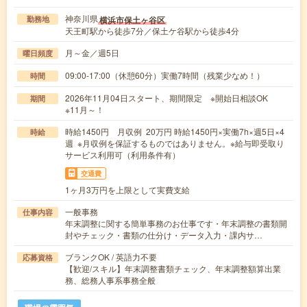
神奈川県
横浜市保土ヶ谷区
勤務地
天王町駅から徒歩7分／保土ケ谷駅から徒歩4分
月～金／週5日
曜日頻度
09:00-17:00（休憩60分）実働7時間（残業少なめ！）
時間
2026年11月04日スタート、期間限定 ※開始日相談OK
期間
※11月～！
時給1450円 月収例 20万円 時給1450円×実働7h×週5日×4
時給
週 ※月収例を保証するものではありません。※給与即受取り
サービス利用可（利用条件有）
交通費
1ヶ月3万円を上限として実費支給
一般事務
仕事内容
年末調整に関する簡単事務のお仕事です・年末調整の書類開
封やチェック・書類の仕分け・データ入力・課内サ…
ブランクOK / 英語力不要
応募資格
【歓迎/スキル】年末調整書類チェック、年末調整額算出業
務、総務人事系事務全般