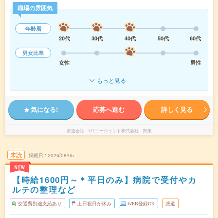
職場の雰囲気
年齢層
20代
30代
40代
50代
60代
男女比率
女性
男性
もっと見る
気になる!
応募へ進む
詳しく見る
派遣会社
UTエージェント株式会社 関東
未読
掲載日
2026/08/05
NEW
【時給1600円～＊平日のみ】病院で受付やカ
ルテの整理など
交通費別途支給あり
土日祝日が休み
WEB登録OK
派遣