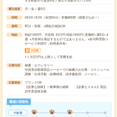
天王町駅から徒歩4分／保土ケ谷駅からバス5分
月～金／週5日
曜日頻度
09:00-18:00（休憩60分）実働8時間（残業少なめ！）
時間
即日～長期 ※開始日相談OK
期間
時給1900円 月収例 30万円 時給1900円×実働8h×週5日×4
時給
週 ※月収例を保証するものではありません。※給与即受取り
サービス利用可（利用条件有）
交通費
1ヶ月3万円を上限として実費支給
秘書・セクレタリー
仕事内容
外資系自動車部品メーカーでの秘書のお仕事・スケジュール
調整・出張手配・経費精算、請求書処理・メールリ…
ブランクOK
応募資格
【必要な経験】一般事務の経験 【必要なスキル】英語、
語学系資格全般
職場の雰囲気
年齢層