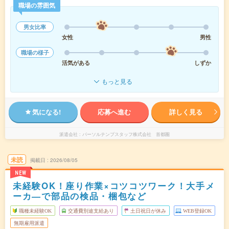
職場の雰囲気
男女比率
女性
男性
職場の様子
活気がある
しずか
もっと見る
気になる!
応募へ進む
詳しく見る
派遣会社
パーソルテンプスタッフ株式会社 首都圏
未読
掲載日
2026/08/05
NEW
未経験OK！座り作業×コツコツワーク！大手メ
ーカ―で部品の検品・梱包など
職種未経験OK
交通費別途支給あり
土日祝日が休み
WEB登録OK
無期雇用派遣