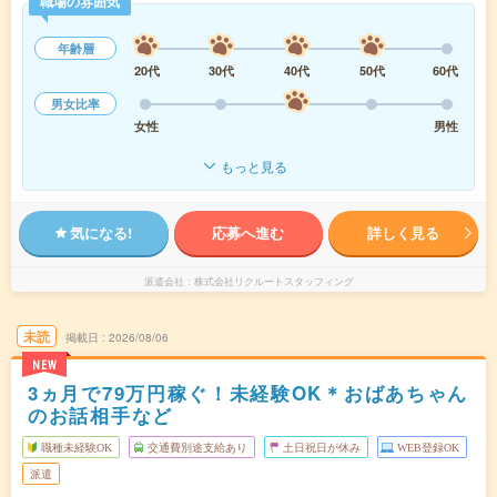
職場の雰囲気
年齢層
20代
30代
40代
50代
60代
男女比率
女性
男性
もっと見る
気になる!
応募へ進む
詳しく見る
派遣会社
株式会社リクルートスタッフィング
未読
掲載日
2026/08/06
NEW
3ヵ月で79万円稼ぐ！未経験OK＊おばあちゃん
のお話相手など
職種未経験OK
交通費別途支給あり
土日祝日が休み
WEB登録OK
派遣