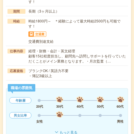
す！
長期（3ヶ月以上）
期間
時給1800円～ ＊経験によって最大時給2500円も可能で
時給
す！
交通費
交通費別途支給
経理・財務・会計・英文経理
仕事内容
顧客15社程度担当し、顧問先へ訪問しサポートを行っていた
だくことがメイン業務となります。・月次監査（…
ブランクOK / 英語力不要
応募資格
・簿記3級以上
職場の雰囲気
年齢層
20代
30代
40代
50代
60代
男女比率
女性
男性
もっと見る