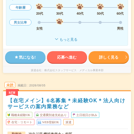
年齢層
20代
30代
40代
50代
60代
男女比率
女性
男性
もっと見る
気になる!
応募へ進む
詳しく見る
派遣会社
株式会社スタッフサービス メディカル事業本部
未読
掲載日
2026/08/05
NEW
【在宅メイン】6名募集＊未経験OK＊法人向け
サービスの案内業務など
職種未経験OK
交通費別途支給あり
土日祝日が休み
在宅・リモート
WEB登録OK
派遣
神奈川県
勤務地