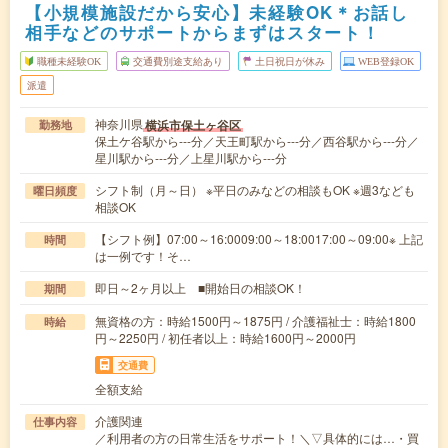
【小規模施設だから安心】未経験OK＊お話し
相手などのサポートからまずはスタート！
職種未経験OK
交通費別途支給あり
土日祝日が休み
WEB登録OK
派遣
神奈川県
横浜市保土ヶ谷区
勤務地
保土ケ谷駅から---分／天王町駅から---分／西谷駅から---分／
星川駅から---分／上星川駅から---分
シフト制（月～日） ※平日のみなどの相談もOK ※週3なども
曜日頻度
相談OK
【シフト例】07:00～16:0009:00～18:0017:00～09:00※ 上記
時間
は一例です！そ…
即日～2ヶ月以上 ■開始日の相談OK！
期間
無資格の方：時給1500円～1875円 / 介護福祉士：時給1800
時給
円～2250円 / 初任者以上：時給1600円～2000円
交通費
全額支給
介護関連
仕事内容
／利用者の方の日常生活をサポート！＼▽具体的には…・買