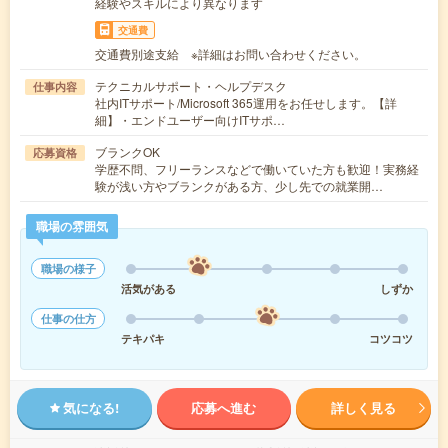
経験やスキルにより異なります
交通費
交通費別途支給 ※詳細はお問い合わせください。
テクニカルサポート・ヘルプデスク
仕事内容
社内ITサポート/Microsoft 365運用をお任せします。【詳
細】・エンドユーザー向けITサポ…
ブランクOK
応募資格
学歴不問、フリーランスなどで働いていた方も歓迎！実務経
験が浅い方やブランクがある方、少し先での就業開…
職場の雰囲気
職場の様子
活気がある
しずか
仕事の仕方
テキパキ
コツコツ
気になる!
応募へ進む
詳しく見る