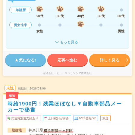
年齢層
20代
30代
40代
50代
60代
男女比率
女性
男性
もっと見る
気になる!
応募へ進む
詳しく見る
派遣会社
ヒューマンリソシア株式会社
未読
掲載日
2026/08/06
NEW
時給1900円！残業ほぼなし▼自動車部品メー
カーで秘書
交通費別途支給あり
土日祝日が休み
WEB登録OK
派遣
神奈川県
横浜市保土ヶ谷区
勤務地