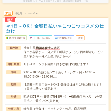
派遣会社
パーソルクロステクノロジー株式会社IT派遣サービス
未読
掲載日
2026/08/06
NEW
≪1日～OK！全額日払い≫こつこつコスメの仕
分け
職種未経験OK
土日祝日が休み
WEB登録OK
派遣
神奈川県
横浜市保土ヶ谷区
勤務地
保土ケ谷駅から---分／天王町駅から---分／西谷駅から---分／
星川駅から---分／上星川駅から---分
1日～OK！シフト自由！好きな曜日で働けます！
曜日頻度
9:00～18:00他にもシフトあり！＜シフト例＞10:00～
時間
18:0013:00～22:0016:…
【急募＊即日スタートOK】登録後は好きな時に働けます！
期間
（業法に基づく規定あり）
時給1373円～(日収1万984円～) ■初勤務手当あり ※全額
時給
日払い・週払いOK(規定有)
軽作業（仕分け・ピッキング・検品、商品管理）
仕事内容