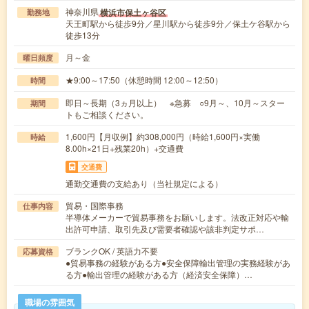
神奈川県
横浜市保土ヶ谷区
勤務地
天王町駅から徒歩9分／星川駅から徒歩9分／保土ケ谷駅から
徒歩13分
月～金
曜日頻度
★9:00～17:50（休憩時間 12:00～12:50）
時間
即日～長期（3ヵ月以上） ※急募 ○9月～、10月～スター
期間
トもご相談ください。
1,600円【月収例】約308,000円（時給1,600円×実働
時給
8.00h×21日+残業20h）+交通費
交通費
通勤交通費の支給あり（当社規定による）
貿易・国際事務
仕事内容
半導体メーカーで貿易事務をお願いします。法改正対応や輸
出許可申請、取引先及び需要者確認や該非判定サポ…
ブランクOK / 英語力不要
応募資格
●貿易事務の経験がある方●安全保障輸出管理の実務経験があ
る方●輸出管理の経験がある方（経済安全保障）…
職場の雰囲気