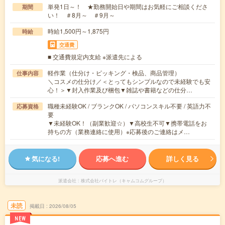
単発1日～！ ★勤務開始日や期間はお気軽にご相談くださ
期間
い！ ＃8月～ ＃9月～
時給1,500円～1,875円
時給
交通費
■ 交通費規定内支給 ※派遣先による
軽作業（仕分け・ピッキング・検品、商品管理）
仕事内容
＼コスメの仕分け／＜とってもシンプルなので未経験でも安
心！＞▼封入作業及び梱包▼雑誌や書籍などの仕分…
職種未経験OK / ブランクOK / パソコンスキル不要 / 英語力不
応募資格
要
▼未経験OK！（副業歓迎☆）▼高校生不可▼携帯電話をお
持ちの方（業務連絡に使用）※応募後のご連絡はメ…
気になる!
応募へ進む
詳しく見る
派遣会社
株式会社バイトレ（キャムコムグループ）
未読
掲載日
2026/08/05
NEW