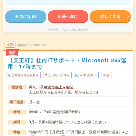
気になる!
応募へ進む
詳しく見る
派遣会社
プログレ東京株式会社
未読
掲載日
2026/08/06
NEW
【天王町】社内ITサポート・Microsoft 365運
用！17時まで
交通費別途支給あり
土日祝日が休み
WEB登録OK
派遣
神奈川県
横浜市保土ヶ谷区
勤務地
天王町駅から徒歩4分／星川駅から徒歩7分
月～金
曜日頻度
09:00～17:00(実働時間07時間)
時間
9月～長期※開始時期についてはご相談ください
期間
時給2600円【月収例】39万円以上（残業10時間の場合）※ご
時給