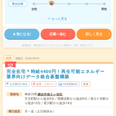
男女比率
女性
男性
もっと見る
気になる!
応募へ進む
詳しく見る
派遣会社
株式会社スタッフサービス（神奈川・千葉・埼玉エリア）
未読
掲載日
2026/08/05
NEW
完全在宅＊時給4400円！再生可能エネルギー
業界向けデータ統合基盤構築
土日祝日が休み
在宅・リモート
WEB登録OK
派遣
神奈川県
横浜市保土ヶ谷区
勤務地
天王町駅から徒歩5分／西横浜駅から徒歩6分／保土ケ谷駅か
ら徒歩13分／星川駅から徒歩14分
月～金（土日祝休み）
曜日頻度