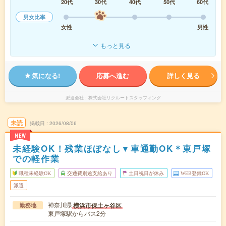
20代
30代
40代
50代
60代
男女比率
女性
男性
もっと見る
気になる!
応募へ進む
詳しく見る
派遣会社
株式会社リクルートスタッフィング
未読
掲載日
2026/08/06
NEW
未経験OK！残業ほぼなし▼車通勤OK＊東戸塚
での軽作業
職種未経験OK
交通費別途支給あり
土日祝日が休み
WEB登録OK
派遣
神奈川県
横浜市保土ヶ谷区
勤務地
東戸塚駅からバス2分