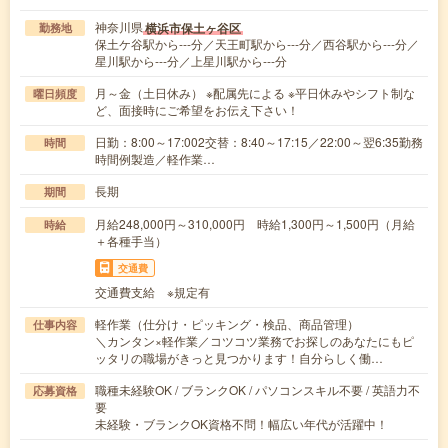
神奈川県
横浜市保土ヶ谷区
勤務地
保土ケ谷駅から---分／天王町駅から---分／西谷駅から---分／
星川駅から---分／上星川駅から---分
月～金（土日休み） ※配属先による ※平日休みやシフト制な
曜日頻度
ど、面接時にご希望をお伝え下さい！
日勤：8:00～17:002交替：8:40～17:15／22:00～翌6:35勤務
時間
時間例製造／軽作業…
長期
期間
月給248,000円～310,000円 時給1,300円～1,500円（月給
時給
＋各種手当）
交通費
交通費支給 ※規定有
軽作業（仕分け・ピッキング・検品、商品管理）
仕事内容
＼カンタン×軽作業／コツコツ業務でお探しのあなたにもピ
ッタリの職場がきっと見つかります！自分らしく働…
職種未経験OK / ブランクOK / パソコンスキル不要 / 英語力不
応募資格
要
未経験・ブランクOK資格不問！幅広い年代が活躍中！