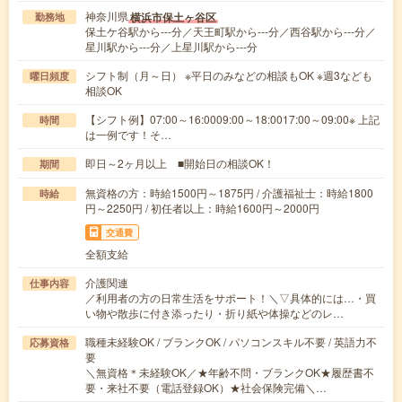
神奈川県
横浜市保土ヶ谷区
勤務地
保土ケ谷駅から---分／天王町駅から---分／西谷駅から---分／
星川駅から---分／上星川駅から---分
シフト制（月～日） ※平日のみなどの相談もOK ※週3なども
曜日頻度
相談OK
【シフト例】07:00～16:0009:00～18:0017:00～09:00※ 上記
時間
は一例です！そ…
即日～2ヶ月以上 ■開始日の相談OK！
期間
無資格の方：時給1500円～1875円 / 介護福祉士：時給1800
時給
円～2250円 / 初任者以上：時給1600円～2000円
交通費
全額支給
介護関連
仕事内容
／利用者の方の日常生活をサポート！＼▽具体的には…・買
い物や散歩に付き添ったり・折り紙や体操などのレ…
職種未経験OK / ブランクOK / パソコンスキル不要 / 英語力不
応募資格
要
＼無資格＊未経験OK／★年齢不問・ブランクOK★履歴書不
要・来社不要（電話登録OK）★社会保険完備＼…