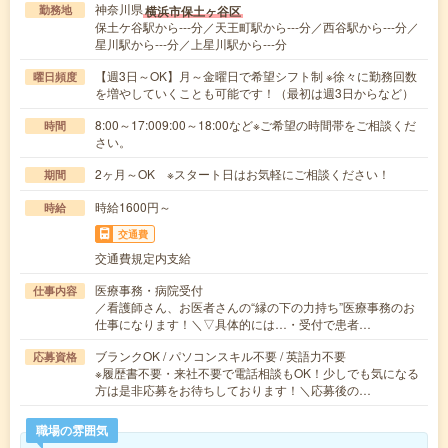
神奈川県
横浜市保土ヶ谷区
勤務地
保土ケ谷駅から---分／天王町駅から---分／西谷駅から---分／
星川駅から---分／上星川駅から---分
【週3日～OK】月～金曜日で希望シフト制 ※徐々に勤務回数
曜日頻度
を増やしていくことも可能です！（最初は週3日からなど）
8:00～17:009:00～18:00など※ご希望の時間帯をご相談くだ
時間
さい。
2ヶ月～OK ※スタート日はお気軽にご相談ください！
期間
時給1600円～
時給
交通費
交通費規定内支給
医療事務・病院受付
仕事内容
／看護師さん、お医者さんの“縁の下の力持ち”医療事務のお
仕事になります！＼▽具体的には…・受付で患者…
ブランクOK / パソコンスキル不要 / 英語力不要
応募資格
※履歴書不要・来社不要で電話相談もOK！少しでも気になる
方は是非応募をお待ちしております！＼応募後の…
職場の雰囲気