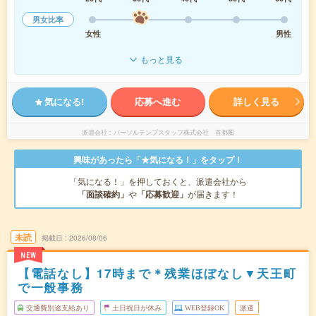
男女比率
女性
男性
もっと見る
気になる!
応募へ進む
詳しく見る
派遣会社
パーソルテンプスタッフ株式会社 首都圏
興味があったら「★気になる！」をタップ！
「気になる！」を押しておくと、派遣会社から
「面談確約」
や
「応募歓迎」
が届きます！
未読
掲載日
2026/08/06
NEW
【電話なし】17時まで＊残業ほぼなし▼天王町
で一般事務
交通費別途支給あり
土日祝日が休み
WEB登録OK
派遣