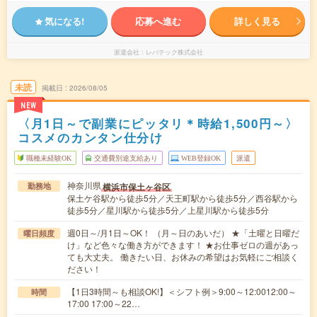
気になる!
応募へ進む
詳しく見る
派遣会社
レバテック株式会社
未読
掲載日
2026/08/05
NEW
〈月1日～で副業にピッタリ＊時給1,500円～〉
コスメのカンタン仕分け
職種未経験OK
交通費別途支給あり
WEB登録OK
派遣
神奈川県
横浜市保土ヶ谷区
勤務地
保土ケ谷駅から徒歩5分／天王町駅から徒歩5分／西谷駅から
徒歩5分／星川駅から徒歩5分／上星川駅から徒歩5分
週0日～/月1日～OK！ （月～日のあいだ） ★「土曜と日曜だ
曜日頻度
け」など色々な働き方ができます！ ★お仕事ゼロの週があっ
ても大丈夫。 働きたい日、お休みの希望はお気軽にご相談く
ださい！
【1日3時間～も相談OK!】＜シフト例＞9:00～12:0012:00～
時間
17:00 17:00～22…