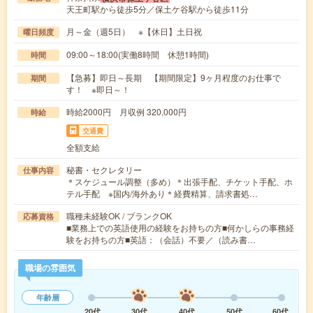
天王町駅から徒歩5分／保土ケ谷駅から徒歩11分
月～金（週5日） ※【休日】土日祝
曜日頻度
09:00～18:00(実働8時間 休憩1時間)
時間
【急募】即日～長期 【期間限定】9ヶ月程度のお仕事で
期間
す！ ※即日～！
時給2000円 月収例 320,000円
時給
交通費
全額支給
秘書・セクレタリー
仕事内容
＊スケジュール調整（多め）＊出張手配、チケット手配、ホ
テル手配 ※国内/海外あり＊経費精算、請求書処…
職種未経験OK / ブランクOK
応募資格
■業務上での英語使用の経験をお持ちの方■何かしらの事務経
験をお持ちの方■英語：（会話）不要／（読み書…
職場の雰囲気
年齢層
20代
30代
40代
50代
60代