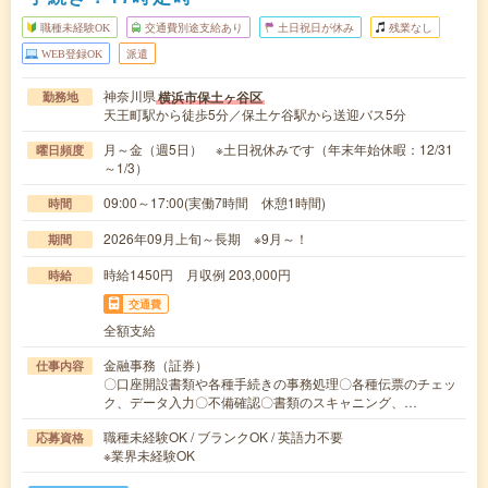
職種未経験OK
交通費別途支給あり
土日祝日が休み
残業なし
WEB登録OK
派遣
神奈川県
横浜市保土ヶ谷区
勤務地
天王町駅から徒歩5分／保土ケ谷駅から送迎バス5分
月～金（週5日） ※土日祝休みです（年末年始休暇：12/31
曜日頻度
～1/3）
09:00～17:00(実働7時間 休憩1時間)
時間
2026年09月上旬～長期 ※9月～！
期間
時給1450円 月収例 203,000円
時給
交通費
全額支給
金融事務（証券）
仕事内容
〇口座開設書類や各種手続きの事務処理〇各種伝票のチェッ
ク、データ入力〇不備確認〇書類のスキャニング、…
職種未経験OK / ブランクOK / 英語力不要
応募資格
※業界未経験OK