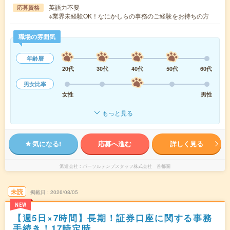
英語力不要
応募資格
※業界未経験OK！なにかしらの事務のご経験をお持ちの方
職場の雰囲気
年齢層
20代
30代
40代
50代
60代
男女比率
女性
男性
もっと見る
気になる!
応募へ進む
詳しく見る
派遣会社
パーソルテンプスタッフ株式会社 首都圏
未読
掲載日
2026/08/05
NEW
【週5日×7時間】長期！証券口座に関する事務
手続き！17時定時