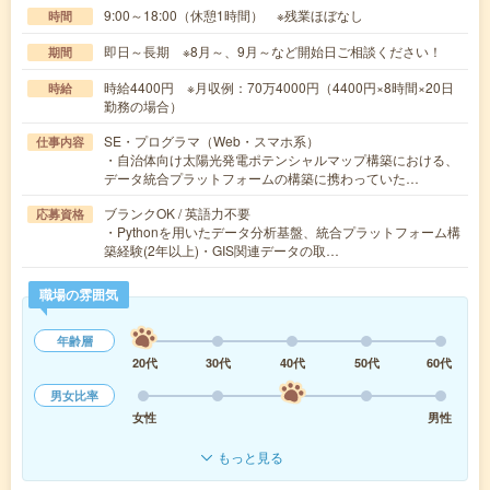
9:00～18:00（休憩1時間） ※残業ほぼなし
時間
即日～長期 ※8月～、9月～など開始日ご相談ください！
期間
時給4400円 ※月収例：70万4000円（4400円×8時間×20日
時給
勤務の場合）
SE・プログラマ（Web・スマホ系）
仕事内容
・自治体向け太陽光発電ポテンシャルマップ構築における、
データ統合プラットフォームの構築に携わっていた…
ブランクOK / 英語力不要
応募資格
・Pythonを用いたデータ分析基盤、統合プラットフォーム構
築経験(2年以上)・GIS関連データの取…
職場の雰囲気
年齢層
20代
30代
40代
50代
60代
男女比率
女性
男性
もっと見る