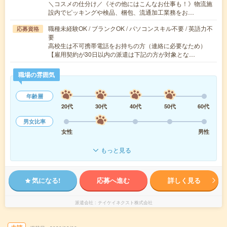
＼コスメの仕分け／《その他にはこんなお仕事も！》物流施
設内でピッキングや検品、梱包、流通加工業務をお…
職種未経験OK / ブランクOK / パソコンスキル不要 / 英語力不
応募資格
要
高校生は不可携帯電話をお持ちの方（連絡に必要なため）
【雇用契約が30日以内の派遣は下記の方が対象とな…
職場の雰囲気
年齢層
20代
30代
40代
50代
60代
男女比率
女性
男性
もっと見る
気になる!
応募へ進む
詳しく見る
派遣会社
テイケイネクスト株式会社