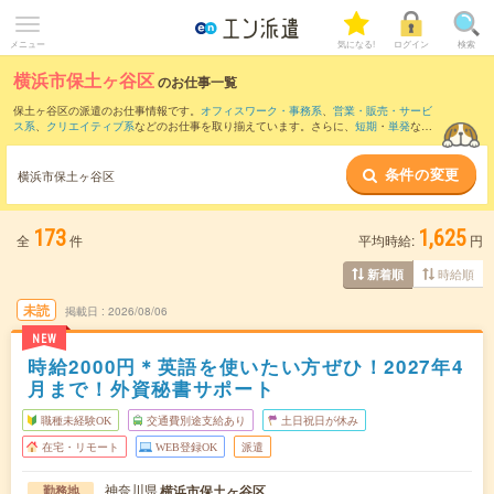
メニュー
気になる!
ログイン
検索
横浜市保土ヶ谷区
のお仕事一覧
保土ヶ谷区の派遣のお仕事情報です。
オフィスワーク・事務系
、
営業・販売・サービ
ス系
、
クリエイティブ系
などのお仕事を取り揃えています。さらに、
短期
・
単発
など
の期間や、
職種未経験OK
などのこだわり条件で絞り込んでいただけます。
条件の変更
また、
中区
・
港北区
・
神奈川区
・
港南区
・
南区
など隣接エリアのお仕事もご確認いた
横浜市保土ヶ谷区
だけます。
173
1,625
全
件
平均時給:
円
時給順
新着順
未読
掲載日
2026/08/06
NEW
時給2000円＊英語を使いたい方ぜひ！2027年4
月まで！外資秘書サポート
職種未経験OK
交通費別途支給あり
土日祝日が休み
在宅・リモート
WEB登録OK
派遣
神奈川県
横浜市保土ヶ谷区
勤務地