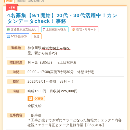
未読
掲載日
2026/08/06
NEW
4名募集【9/1開始】20代・30代活躍中！カン
タンデータcheck！事務
交通費別途支給あり
土日祝日が休み
在宅・リモート
WEB登録OK
派遣
神奈川県
横浜市保土ヶ谷区
勤務地
星川駅から徒歩2分
月～金（週5日） ※土日祝休み
曜日頻度
09:00～17:30(実働7時間30分 休憩1時間)
時間
2026/09/01～長期 ※9月～！
期間
時給1500円 月収例 225,000円
時給
交通費
全額支給
一般事務
仕事内容
＊工事が完了できずにエラーとなった情報のチェック＊内容
確認＊エラー修正とデータ登録作業【OAスキル】…