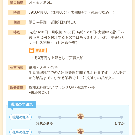
月～金／週5日
曜日頻度
09:00-18:00（休憩60分）実働8時間（残業少なめ！）
時間
即日～長期 ※開始日相談OK
期間
時給1610円 月収例 25万円 時給1610円×実働8h×週5日×4
時給
週 ※月収例を保証するものではありません。※給与即受取り
サービス利用可（利用条件有）
交通費
1ヶ月3万円を上限として実費支給
総務・人事・労務
仕事内容
生産管理部門での入出庫管理に関するお仕事です 商品発注
から納品までにかかる業務です・注文通りの品が入…
職種未経験OK / ブランクOK / 英語力不要
応募資格
■未経験OK！
職場の雰囲気
職場の様子
活気がある
しずか
仕事の仕方