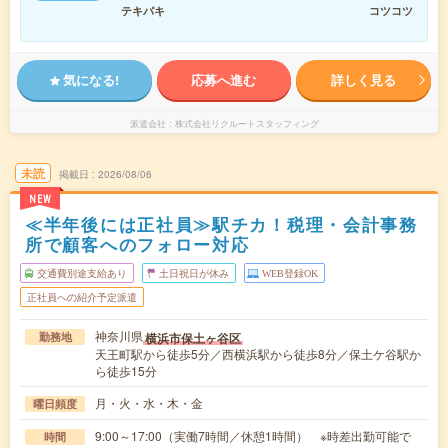
テキパキ
コツコツ
気になる!
応募へ進む
詳しく見る
派遣会社
株式会社リクルートスタッフィング
未読
掲載日
2026/08/06
NEW
≪半年後には正社員≫駅チカ！税理・会計事務
所で顧客へのフォロー対応
交通費別途支給あり
土日祝日が休み
WEB登録OK
正社員への紹介予定派遣
神奈川県
横浜市保土ヶ谷区
勤務地
天王町駅から徒歩5分／西横浜駅から徒歩8分／保土ケ谷駅か
ら徒歩15分
月・火・水・木・金
曜日頻度
9:00～17:00（実働7時間／休憩1時間） ※時差出勤可能で
時間