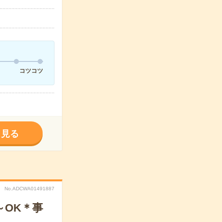
コツコツ
く見る
No.ADCWA01491887
～OK＊事