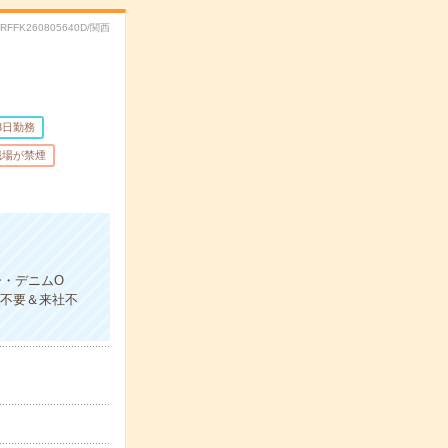
.RFFK260805640D/関西
3日勤務
職場が禁煙
ー・デニムO
書不要＆来社不