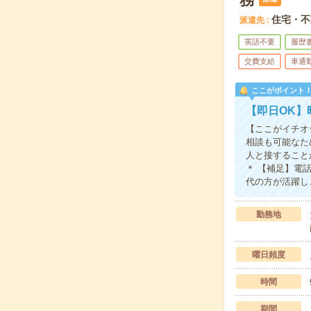
住宅・不
派遣先
英語不要
履歴
交費支給
車通
ここがポイント
【即日OK】
【ここがイチオ
相談も可能なた
人と接すること
＊ 【補足】電
代の方が活躍し
勤務地
曜日頻度
時間
期間