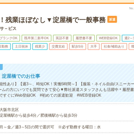
No
K！残業ほぼなし▼淀屋橋で一般事務
派遣
サ－ビス
ブランクOK
既卒第二新卒OK
英語不要
履歴書不要
WEB登録OK
週2～
日勤務
土日祝休
残業少
交費支給
駅歩5分
大手
社食/補助あり
！
円！淀屋橋でのお仕事
能性あり】【週3～、時短OK！実働5時間～】【服装・ネイル自由/スニーカ
ームの方にいつでも質問できて安心▼弊社派遣スタッフさんも活躍中＊履歴
すぐにWeb登録OK #初めての派遣歓迎 #WEB登録OK
大阪市北区
淀屋橋駅から徒歩4分／肥後橋駅から徒歩3分
月～金／週3～5日の間で選択可 ※必ず勤務する曜日：水