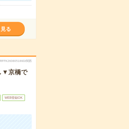
く見る
.RFFK260805189D/関西
し▼京橋で
WEB登録OK