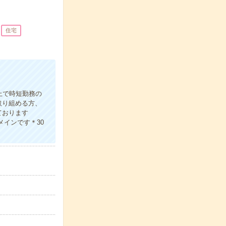
住宅
上で時短勤務の
取り組める方、
ております
インです＊30