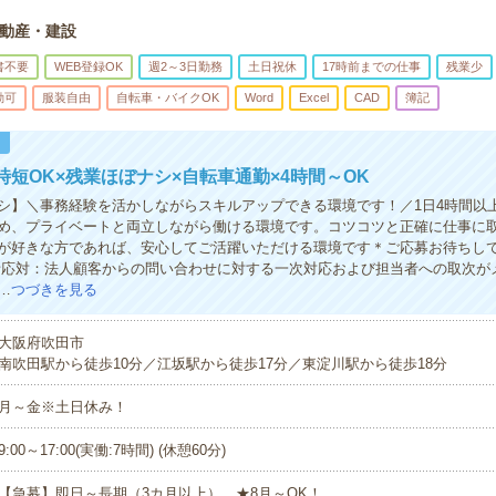
動産・建設
書不要
WEB登録OK
週2～3日勤務
土日祝休
17時前までの仕事
残業少
勤可
服装自由
自転車・バイクOK
Word
Excel
CAD
簿記
！
時短OK×残業ほぼナシ×自転車通勤×4時間～OK
シ】＼事務経験を活かしながらスキルアップできる環境です！／1日4時間以
め、プライベートと両立しながら働ける環境です。コツコツと正確に仕事に
が好きな方であれば、安心してご活躍いただける環境です＊ご応募お待ちし
話応対：法人顧客からの問い合わせに対する一次対応および担当者への取次がメ
…
つづきを見る
大阪府吹田市
南吹田駅から徒歩10分／江坂駅から徒歩17分／東淀川駅から徒歩18分
月～金※土日休み！
9:00～17:00(実働:7時間) (休憩60分)
【急募】即日～長期（3カ月以上） ★8月～OK！