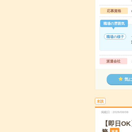
応募資格
職場の雰囲気
職場の様子
派遣会社
気
未読
掲載日
2026/08/08
【即日OK
務
派遣