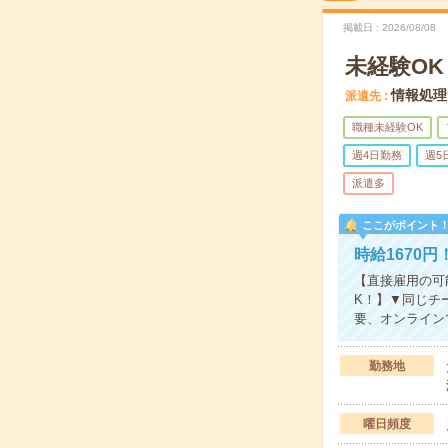
掲載日
2026/08/08
未経験O
情報処理
派遣先
職種未経験OK
週4日勤務
週5
派遣多
ここがポイント
時給1670
【直接雇用の可
K！】▼同じチ
要、オンラインで
勤務地
曜日頻度