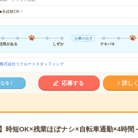
■未経験OK！
仕事の仕方
活気がある
しずか
テキパキ
株式会社リクルートスタッフィング
応募する
詳し
になる！
】時短OK×残業ほぼナシ×自転車通勤×4時間