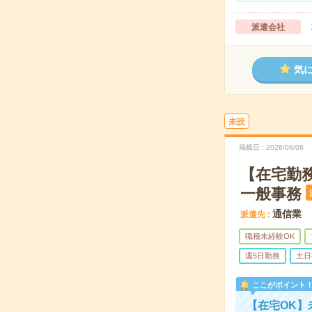
派遣会社
気
未読
掲載日
2026/08/08
【在宅勤
一般事務
通信業
派遣先
職種未経験OK
週5日勤務
土日
ここがポイント
【在宅OK】