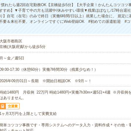
】慣れたら週2回在宅勤務OK【京橋徒歩5分】【大手企業！かんたんコツコツ
すすめ】▼子育て中の方も活躍中/休みやすい環境▼残業ほぼなし/17時台退社
り】自宅（在宅）のみで終日（実働6時間/日以上）就業した場合に、 規定に
不要＆来社不要、オンラインですぐにWeb登録OK #初めての派遣歓迎 #
大阪市都島区
京橋(大阪府)駅から徒歩5分
月～金／週5日
09:00-17:30（休憩60分）実働7時間30分（残業少なめ！）
2026年09月01日～長期 ※開始日相談OK ※9月～！
時給1480円 月収例 22万円 時給1480円×実働7h30m×週5日×4週 ※月収
はありません。
交通費
1ヶ月3万円を上限として実費支給
簡単コツコツ事務です・専用システムへのデータ入力・資料作成＊その他・
対応・チャット対応