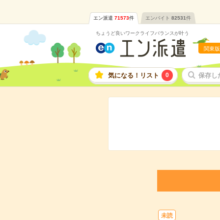
エン派遣
71573
件
エンバイト
82531
件
ちょうど良いワークライフバランスが叶う
関東版
気になる！リスト
0
保存し
未読