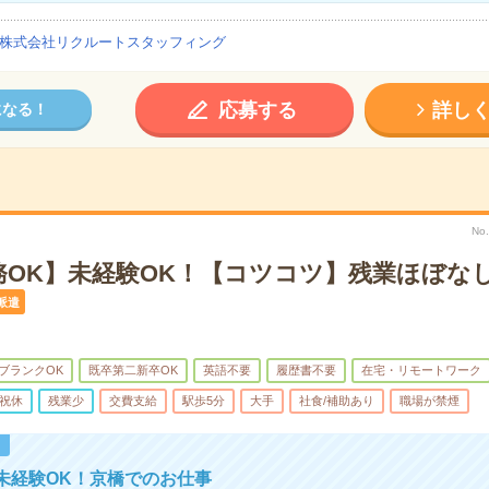
株式会社リクルートスタッフィング
応募する
詳し
になる！
No
務OK】未経験OK！【コツコツ】残業ほぼな
派遣
ブランクOK
既卒第二新卒OK
英語不要
履歴書不要
在宅・リモートワーク
祝休
残業少
交費支給
駅歩5分
大手
社食/補助あり
職場が禁煙
！
未経験OK！京橋でのお仕事