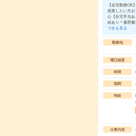
【在宅勤務OK
就業したい方お
心【在宅手当あ
給あり＊履歴書
づきを見る
勤務地
曜日頻度
時間
期間
時給
仕事内容