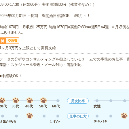
09:00-17:30（休憩60分）実働7時間30分（残業少なめ！）
2026年09月01日～長期 ※開始日相談OK ※9月～！
時給1670円 月収例 25万円 時給1670円×実働7h30m×週5日×4週 ※月収
はありません。
交通費
1ヶ月3万円を上限として実費支給
データの分析やコンサルティングを担当しているチームでの事務のお仕事・
集計・スケジュール管理・メール対応・電話対応
■未経験OK！
男女比率
20代
30代
40代
50代
60代
女性
仕事の仕方
活気がある
しずか
テキパキ