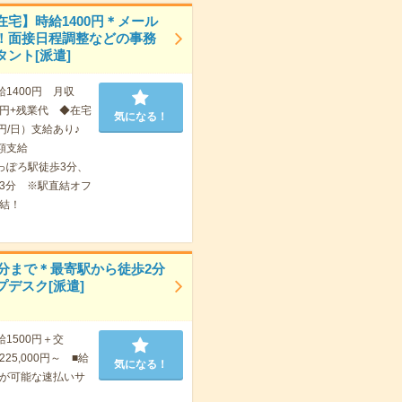
在宅】時給1400円＊メール
！面接日程調整などの事務
タント[派遣]
給1400円 月収
000円+残業代 ◆在宅
気になる！
円/日）支給あり♪
額支給
っぽろ駅徒歩3分、
3分 ※駅直結オフ
結！
15分まで＊最寄駅から徒歩2分
プデスク[派遣]
給1500円＋交
25,000円～ ■給
気になる！
が可能な速払いサ