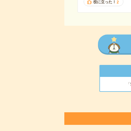
役に立った！
2
「