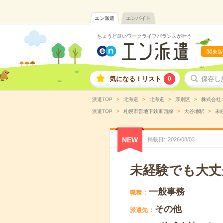
エン派遣
エンバイト
ちょうど良いワークライフバランスが叶う
関東版
気になる！リスト
0
保存し
派遣TOP
北海道
北海道
厚別区
株式会社
派遣TOP
札幌市営地下鉄東西線
大谷地駅
未
NEW
掲載日
2026
/
08
/
03
未経験でも大丈
一般事務
職種
その他
派遣先