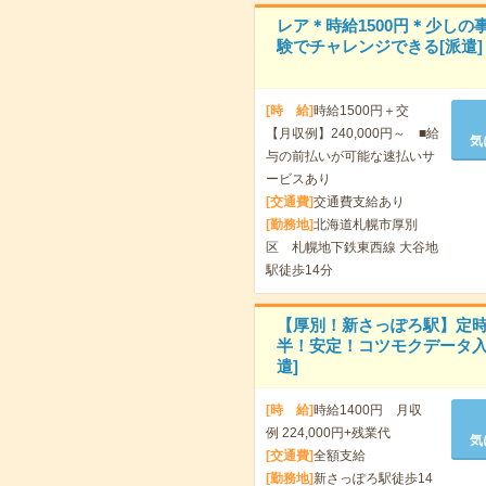
レア＊時給1500円＊少しの
験でチャレンジできる[派遣]
[時 給]
時給1500円＋交
【月収例】240,000円～ ■給
気
与の前払いが可能な速払いサ
ービスあり
[交通費]
交通費支給あり
[勤務地]
北海道札幌市厚別
区 札幌地下鉄東西線 大谷地
駅徒歩14分
【厚別！新さっぽろ駅】定時
半！安定！コツモクデータ入
遣]
[時 給]
時給1400円 月収
例 224,000円+残業代
気
[交通費]
全額支給
[勤務地]
新さっぽろ駅徒歩14