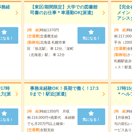
事務経
【東区/期間限定】大学での図書館
【完全
司書のお仕事＊車通勤OK[派遣]
メイン
アシス
[時 給]
時給1370円
[時 給]
時
[交通費]
交通費支給
例 217,
になる！
気になる！
[勤務地]
北海道 札幌市東
手当（200
区 「拓北駅」 車 12分,「栄町
[交通費]
全
（北海道）駅」 車 12分
[勤務地]
さ
札幌駅徒歩
ィス！駅直
17時
事務未経験OK！長期で働く！17:3
17時
力[派
0まで！駅近[派遣]
＊ヘル
[時 給]
時給1350円 月収
[時 給]
時
例 216,000円+残業代 未経験
【月収例】2
になる！
気になる！
でも月20万円以上確保↑
与の前払い
[交通費]
全額支給
ービスあり