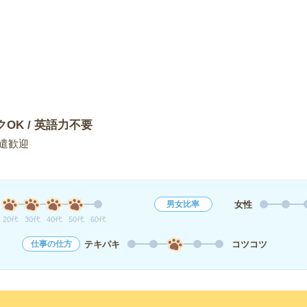
クOK / 英語力不要
遣歓迎
女性
男女比率
20代
30代
40代
50代
60代
テキパキ
コツコツ
仕事の仕方