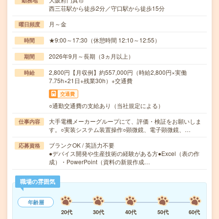
勤務地
西三荘駅から徒歩2分／守口駅から徒歩15分
月～金
曜日頻度
★9:00～17:30（休憩時間 12:10～12:55）
時間
2026年9月～長期（3ヵ月以上）
期間
2,800円【月収例】約557,000円（時給2,800円×実働
時給
7.75h×21日+残業30h）+交通費
交通費
○通勤交通費の支給あり（当社規定による）
大手電機メーカーグループにて、評価・検証をお願いしま
仕事内容
す。○実装システム装置操作○顕微鏡、電子顕微鏡、…
ブランクOK / 英語力不要
応募資格
●デバイス開発や生産技術の経験がある方●Excel（表の作
成）・PowerPoint（資料の新規作成…
職場の雰囲気
年齢層
20代
30代
40代
50代
60代