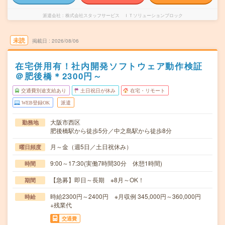
派遣会社
株式会社スタッフサービス ＩＴソリューションブロック
未読
掲載日
2026/08/06
在宅併用有！社内開発ソフトウェア動作検証
＠肥後橋＊2300円～
交通費別途支給あり
土日祝日が休み
在宅・リモート
WEB登録OK
派遣
大阪市西区
勤務地
肥後橋駅から徒歩5分／中之島駅から徒歩8分
月～金（週5日／土日祝休み）
曜日頻度
9:00～17:30(実働7時間30分 休憩1時間)
時間
【急募】即日～長期 ※8月～OK！
期間
時給2300円～2400円 ※月収例 345,000円～360,000円
時給
+残業代
交通費