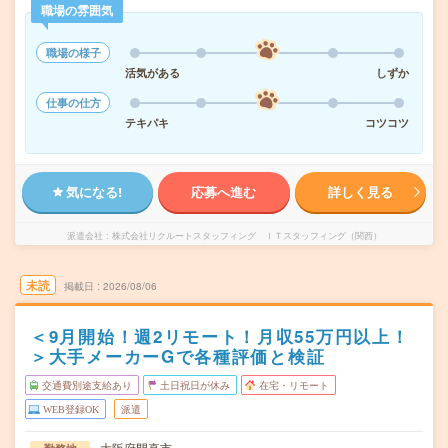
職場の雰囲気
職場の様子
活気がある
しずか
仕事の仕方
テキパキ
コツコツ
気になる!
応募へ進む
詳しく見る
派遣会社
株式会社リクルートスタッフィング ＩＴスタッフィング（関西）
未読
掲載日
2026/08/06
＜9月開始！週2リモート！月収55万円以上！
＞大手メーカーGで各種評価と検証
交通費別途支給あり
土日祝日が休み
在宅・リモート
WEB登録OK
派遣
大阪府門真市