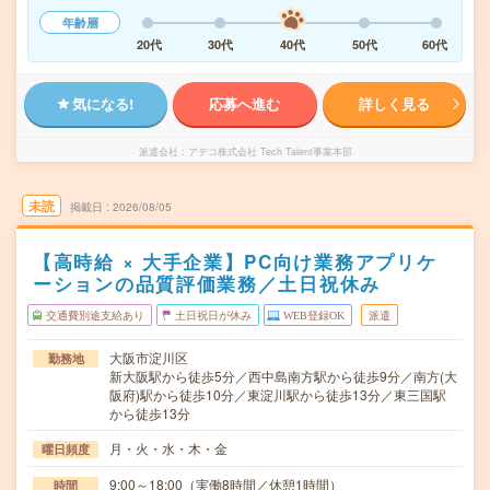
年齢層
20代
30代
40代
50代
60代
気になる!
応募へ進む
詳しく見る
派遣会社
アデコ株式会社 Tech Talent事業本部
未読
掲載日
2026/08/05
【高時給 × 大手企業】PC向け業務アプリケ
ーションの品質評価業務／土日祝休み
交通費別途支給あり
土日祝日が休み
WEB登録OK
派遣
大阪市淀川区
勤務地
新大阪駅から徒歩5分／西中島南方駅から徒歩9分／南方(大
阪府)駅から徒歩10分／東淀川駅から徒歩13分／東三国駅
から徒歩13分
月・火・水・木・金
曜日頻度
9:00～18:00（実働8時間／休憩1時間）
時間