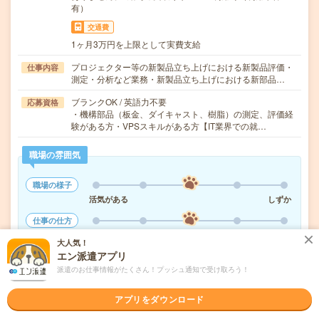
有）
交通費
1ヶ月3万円を上限として実費支給
プロジェクター等の新製品立ち上げにおける新製品評価・
仕事内容
測定・分析など業務・新製品立ち上げにおける新部品…
ブランクOK / 英語力不要
応募資格
・機構部品（板金、ダイキャスト、樹脂）の測定、評価経
験がある方・VPSスキルがある方【IT業界での就…
職場の雰囲気
職場の様子
活気がある
しずか
仕事の仕方
テキパキ
コツコツ
大人気！
エン派遣アプリ
派遣のお仕事情報がたくさん！プッシュ通知で受け取ろう！
気になる!
応募へ進む
詳しく見る
アプリをダウンロード
派遣会社
株式会社リクルートスタッフィング ＩＴスタッフィング（関西）