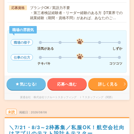
ブランクOK / 英語力不要
応募資格
・第三者検証経験者・リーダー経験のある方【IT業界での
就業経験（期間・資格不問）があれば、あなたのご…
職場の雰囲気
職場の様子
活気がある
しずか
仕事の仕方
テキパキ
コツコツ
気になる!
応募へ進む
詳しく見る
派遣会社
株式会社リクルートスタッフィング ＩＴスタッフィング（関西）
未読
掲載日
2026/08/06
＼7/21・8/3～2枠募集／私服OK！航空会社向
けアプリのテスト設計＆テスター