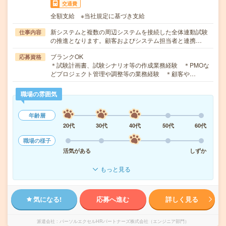
交通費
全額支給 ※当社規定に基づき支給
新システムと複数の周辺システムを接続した全体連動試験
仕事内容
の推進となります。顧客およびシステム担当者と連携…
ブランクOK
応募資格
＊試験計画書、試験シナリオ等の作成業務経験 ＊PMOな
どプロジェクト管理や調整等の業務経験 ＊顧客や…
職場の雰囲気
年齢層
20代
30代
40代
50代
60代
職場の様子
活気がある
しずか
もっと見る
気になる!
応募へ進む
詳しく見る
派遣会社
パーソルエクセルHRパートナーズ株式会社（エンジニア部門）