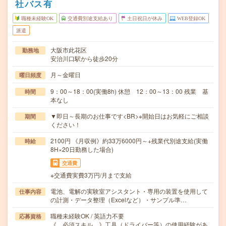
社バス有
職種未経験OK
交通費別途支給あり
土日祝日が休み
WEB登録OK
派遣
大阪市此花区
勤務地
安治川口駅から徒歩20分
月～金曜日
曜日頻度
9：00～18：00(実働8h) 休憩 12：00～13：00 残業 基
時間
本なし
▼即日～長期のお仕事です<BR>※開始日はお気軽にご相談
期間
ください！
2100円 《月収例》約33万6000円～+残業代別途支給(実働
時給
8H×20日勤務した場合)
交通費
※交通費実費3万円/月まで支給
電池、電解の実験室アシスタント・専用の装置を使用して
仕事内容
の計測・データ整理（Excelなど）・サンプル準…
職種未経験OK / 英語力不要
応募資格
《 必須スキル 》工具（ドライバー等）の使用経験があ