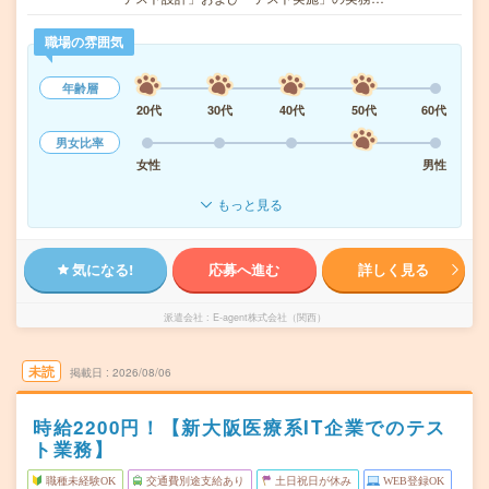
職場の雰囲気
年齢層
20代
30代
40代
50代
60代
男女比率
女性
男性
もっと見る
気になる!
応募へ進む
詳しく見る
派遣会社
E-agent株式会社（関西）
未読
掲載日
2026/08/06
時給2200円！【新大阪医療系IT企業でのテス
ト業務】
職種未経験OK
交通費別途支給あり
土日祝日が休み
WEB登録OK