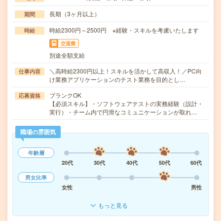
長期（3ヶ月以上）
期間
時給2300円～2500円 ※経験・スキルを考慮いたします
時給
交通費
別途全額支給
＼高時給2300円以上！スキルを活かして高収入！／PC向
仕事内容
け業務アプリケーションのテスト業務を目的とし…
ブランクOK
応募資格
【必須スキル】・ソフトウェアテストの実務経験（設計・
実行）・チーム内で円滑なコミュニケーションが取れ…
職場の雰囲気
年齢層
20代
30代
40代
50代
60代
男女比率
女性
男性
もっと見る