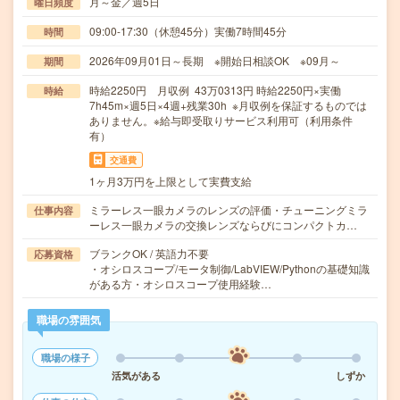
月～金／週5日
曜日頻度
09:00-17:30（休憩45分）実働7時間45分
時間
2026年09月01日～長期 ※開始日相談OK ※09月～
期間
時給2250円 月収例 43万0313円 時給2250円×実働
時給
7h45m×週5日×4週+残業30h ※月収例を保証するものでは
ありません。※給与即受取りサービス利用可（利用条件
有）
交通費
1ヶ月3万円を上限として実費支給
ミラーレス一眼カメラのレンズの評価・チューニングミラ
仕事内容
ーレス一眼カメラの交換レンズならびにコンパクトカ…
ブランクOK / 英語力不要
応募資格
・オシロスコープ/モータ制御/LabVIEW/Pythonの基礎知識
がある方・オシロスコープ使用経験…
職場の雰囲気
職場の様子
活気がある
しずか