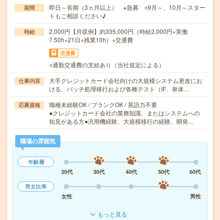
即日～長期（3ヵ月以上） ※急募 ○9月～、10月～スター
期間
トもご相談ください♪
2,000円【月収例】約335,000円（時給2,000円×実働
時給
7.50h×21日+残業10h）+交通費
交通費
○通勤交通費の支給あり（当社規定による）
大手クレジットカード会社向けの大規模システム更改にお
仕事内容
ける、バッチ処理移行および各種テスト（IF、単体…
職種未経験OK / ブランクOK / 英語力不要
応募資格
●クレジットカード会社の業務知識、またはシステムへの
知見がある方●汎用機経験、大規模移行の経験、開発…
職場の雰囲気
年齢層
20代
30代
40代
50代
60代
男女比率
女性
男性
もっと見る