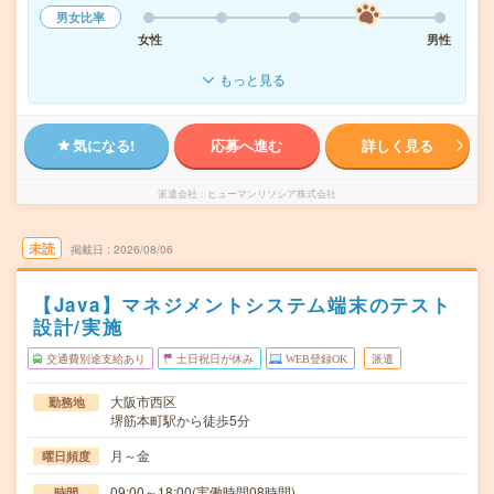
男女比率
女性
男性
もっと見る
気になる!
応募へ進む
詳しく見る
派遣会社
ヒューマンリソシア株式会社
未読
掲載日
2026/08/06
【Java】マネジメントシステム端末のテスト
設計/実施
交通費別途支給あり
土日祝日が休み
WEB登録OK
派遣
大阪市西区
勤務地
堺筋本町駅から徒歩5分
月～金
曜日頻度
09:00～18:00(実働時間08時間)
時間