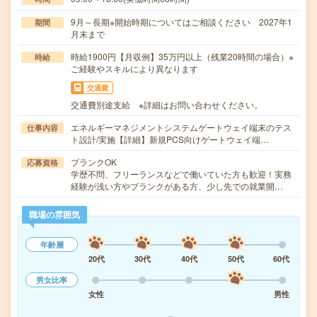
9月～長期※開始時期についてはご相談ください 2027年1
期間
月末まで
時給1900円【月収例】35万円以上（残業20時間の場合）※
時給
ご経験やスキルにより異なります
交通費
交通費別途支給 ※詳細はお問い合わせください。
エネルギーマネジメントシステムゲートウェイ端末のテス
仕事内容
ト設計/実施【詳細】新規PCS向けゲートウェイ端…
ブランクOK
応募資格
学歴不問、フリーランスなどで働いていた方も歓迎！実務
経験が浅い方やブランクがある方、少し先での就業開…
職場の雰囲気
年齢層
20代
30代
40代
50代
60代
男女比率
女性
男性