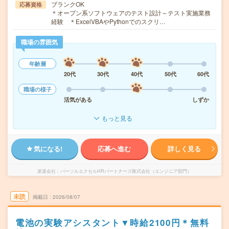
ブランクOK
応募資格
＊オープン系ソフトウェアのテスト設計～テスト実施業務
経験 ＊ExcelVBAやPythonでのスクリ…
職場の雰囲気
年齢層
20代
30代
40代
50代
60代
職場の様子
活気がある
しずか
もっと見る
気になる!
応募へ進む
詳しく見る
派遣会社
パーソルエクセルHRパートナーズ株式会社（エンジニア部門）
未読
掲載日
2026/08/07
電池の実験アシスタント▼時給2100円＊無料