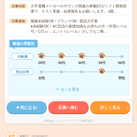
大手電機メーカーのサウンド関連の車載ECUソフト開発部
仕事内容
署で、テスト実施・結果報告をお願いします。※開…
職種未経験OK / ブランクOK / 英語力不要
応募資格
●未経験OK！●C言語の基礎知識をお持ちの方（学習レベル
可／C/C++：エントリレベル）少しでもご興…
職場の雰囲気
年齢層
20代
30代
40代
50代
60代
男女比率
女性
男性
もっと見る
気になる!
応募へ進む
詳しく見る
派遣会社
ヒューマンリソシア株式会社
未読
掲載日
2026/08/07