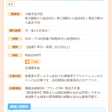
派遣
大阪市淀川区
勤務地
新大阪駅から徒歩6分／東三国駅から徒歩8分／東淀川駅か
ら徒歩10分
月～金※土日休み！
曜日頻度
9:00～17:45(実働:7時間45分) (休憩60分)
時間
【急募】即日～長期（3カ月以上）
期間
時給2200円
時給
交通費
交通費支給
医療系大手システム会社での業務系アプリケーションのテ
仕事内容
ストのお仕事です。自社開発の医療系向けのアプリケ…
職種未経験OK / ブランクOK / 英語力不要
応募資格
【歓迎条件】開発または検証経験があれば尚良いですが、
未経験でも端末の環境構築の経験があれば参画可能で…
職場の雰囲気