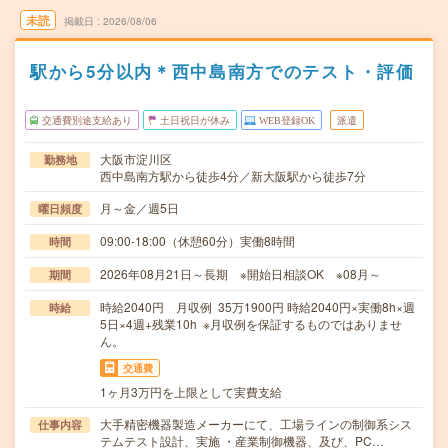
未読
掲載日
2026/08/06
駅から5分以内＊西中島南方でのテスト・評価
交通費別途支給あり
土日祝日が休み
WEB登録OK
派遣
大阪市淀川区
勤務地
西中島南方駅から徒歩4分／新大阪駅から徒歩7分
月～金／週5日
曜日頻度
09:00-18:00（休憩60分）実働8時間
時間
2026年08月21日～長期 ※開始日相談OK ※08月～
期間
時給2040円 月収例 35万1900円 時給2040円×実働8h×週
時給
5日×4週+残業10h ※月収例を保証するものではありませ
ん。
交通費
1ヶ月3万円を上限として実費支給
大手精密機器製造メーカーにて、工場ラインの制御系シス
仕事内容
テムテスト設計、実施 ・産業制御機器、及び、PC…