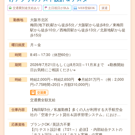
交通費別途支給あり
土日祝日が休み
WEB登録OK
派遣
大阪市北区
勤務地
梅田(地下鉄)駅から徒歩5分／大阪駅から徒歩8分／東梅田
駅から徒歩10分／西梅田駅から徒歩13分／北新地駅から徒
歩15分
月～金
曜日頻度
8:45～17:30（休憩60分）
時間
2026年7月21日もしくは8月3日～11月末まで ※勤務開始
期間
日お気軽にご相談ください※
時給2,000円～時給2,650円 ◆月給31万円～（例：2,000
時給
円×7.75時間×20日＝月額310,000円）
交通費
交通費全額支給
【梅田駅5分／私服勤務】多くの人が利用する大手航空会
仕事内容
社の「空港テナント貸出＆請求管理システム」におけ…
ブランクOK / 英語力不要
応募資格
【(1) テスト設計者（7/21～）必須】・内部結合テストの
「テスト設計」および「テスト実施」の実務…