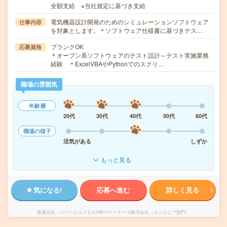
全額支給 ※当社規定に基づき支給
電気機器設計開発のためのシミュレーションソフトウェア
仕事内容
を対象とします。＊ソフトウェア仕様書に基づきテス…
ブランクOK
応募資格
＊オープン系ソフトウェアのテスト設計～テスト実施業務
経験 ＊ExcelVBAやPythonでのスクリ…
職場の雰囲気
年齢層
20代
30代
40代
50代
60代
職場の様子
活気がある
しずか
もっと見る
気になる!
応募へ進む
詳しく見る
派遣会社
パーソルエクセルHRパートナーズ株式会社（エンジニア部門）