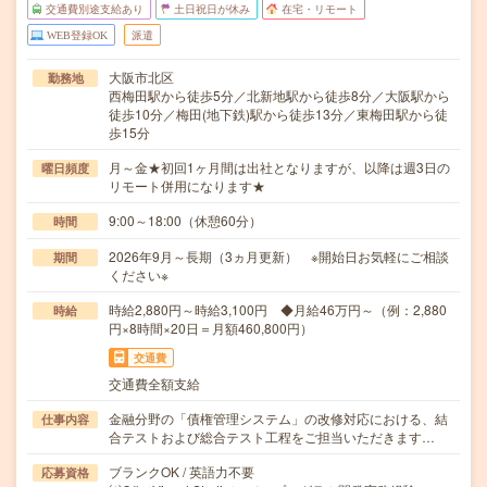
交通費別途支給あり
土日祝日が休み
在宅・リモート
WEB登録OK
派遣
大阪市北区
勤務地
西梅田駅から徒歩5分／北新地駅から徒歩8分／大阪駅から
徒歩10分／梅田(地下鉄)駅から徒歩13分／東梅田駅から徒
歩15分
月～金★初回1ヶ月間は出社となりますが、以降は週3日の
曜日頻度
リモート併用になります★
9:00～18:00（休憩60分）
時間
2026年9月～長期（3ヵ月更新） ※開始日お気軽にご相談
期間
ください※
時給2,880円～時給3,100円 ◆月給46万円～（例：2,880
時給
円×8時間×20日＝月額460,800円）
交通費
交通費全額支給
金融分野の「債権管理システム」の改修対応における、結
仕事内容
合テストおよび総合テスト工程をご担当いただきます…
ブランクOK / 英語力不要
応募資格