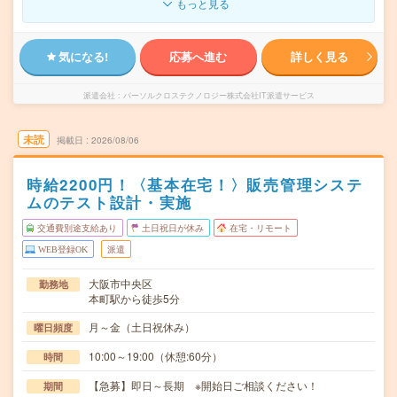
もっと見る
気になる!
応募へ進む
詳しく見る
派遣会社
パーソルクロステクノロジー株式会社IT派遣サービス
未読
掲載日
2026/08/06
時給2200円！〈基本在宅！〉販売管理システ
ムのテスト設計・実施
交通費別途支給あり
土日祝日が休み
在宅・リモート
WEB登録OK
派遣
大阪市中央区
勤務地
本町駅から徒歩5分
月～金（土日祝休み）
曜日頻度
10:00～19:00（休憩:60分）
時間
【急募】即日～長期 ※開始日ご相談ください！
期間