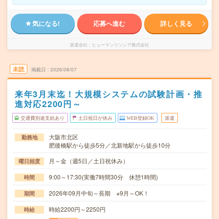
気になる!
応募へ進む
詳しく見る
派遣会社
ヒューマンリソシア株式会社
未読
掲載日
2026/08/07
来年3月末迄！大規模システムの試験計画・推
進対応2200円～
交通費別途支給あり
土日祝日が休み
WEB登録OK
派遣
大阪市北区
勤務地
肥後橋駅から徒歩5分／北新地駅から徒歩10分
月～金（週5日／土日祝休み）
曜日頻度
9:00～17:30(実働7時間30分 休憩1時間)
時間
2026年09月中旬～長期 ※9月～OK！
期間
時給2200円～2250円
時給