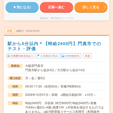
気になる!
応募へ進む
詳しく見る
派遣会社
株式会社テイジイエル
未読
掲載日
2026/08/05
駅から5分以内＊【時給2400円】門真市での
テスト・評価
交通費別途支給あり
土日祝日が休み
WEB登録OK
派遣
大阪府門真市
勤務地
門真市駅から徒歩3分／大日駅から徒歩14分
月～金／週5日
曜日頻度
09:00-17:30（休憩45分）実働7時間45分
時間
2026年10月01日～長期 ※開始日相談OK ※10月～
期間
時給2400円 月収例 39万9000円 時給2400円×実働
時給
7h45m×週5日×4週+残業10h ※月収例を保証するものでは
ありません。※給与即受取りサービス利用可（利用条件