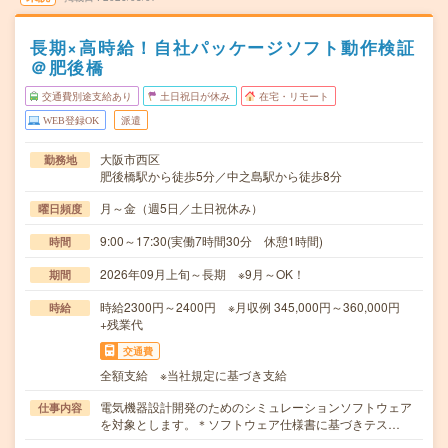
長期×高時給！自社パッケージソフト動作検証
＠肥後橋
交通費別途支給あり
土日祝日が休み
在宅・リモート
WEB登録OK
派遣
大阪市西区
勤務地
肥後橋駅から徒歩5分／中之島駅から徒歩8分
月～金（週5日／土日祝休み）
曜日頻度
9:00～17:30(実働7時間30分 休憩1時間)
時間
2026年09月上旬～長期 ※9月～OK！
期間
時給2300円～2400円 ※月収例 345,000円～360,000円
時給
+残業代
交通費
全額支給 ※当社規定に基づき支給
電気機器設計開発のためのシミュレーションソフトウェア
仕事内容
を対象とします。＊ソフトウェア仕様書に基づきテス…