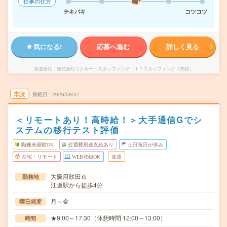
仕事の仕方
テキパキ
コツコツ
気になる!
応募へ進む
詳しく見る
派遣会社
株式会社リクルートスタッフィング ＩＴスタッフィング（関西）
未読
掲載日
2026/08/07
＜リモートあり！高時給！＞大手通信Gでシ
ステムの移行テスト評価
職種未経験OK
交通費別途支給あり
土日祝日が休み
在宅・リモート
WEB登録OK
派遣
大阪府吹田市
勤務地
江坂駅から徒歩4分
月～金
曜日頻度
★9:00～17:30（休憩時間 12:00～13:00）
時間