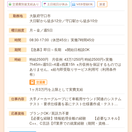
交通費別途支給あり
土日祝日が休み
WEB登録OK
派遣
大阪府守口市
勤務地
大日駅から徒歩12分／守口駅から徒歩10分
月～金／週5日
曜日頻度
08:30-17:00（休憩45分）実働7時間45分
時間
【急募】即日～長期 ※開始日相談OK
期間
時給2500円 月収例 43万1250円 時給2500円×実働
時給
7h45m×週5日×4週+残業15h ※月収例を保証するものでは
ありません。※給与即受取りサービス利用可（利用条件
有）
交通費
1ヶ月3万円を上限として実費支給
大手メーカーグループにて車載用サウンド関連のシステム
仕事内容
テスト・要求仕様書を基にテスト仕様書作成・テスト…
ブランクOK / 英語力不要
応募資格
【必要な経験】情報処理全般の経験 【必要なスキル】
C++、C言語【IT業界での就業経験（期間・資格…