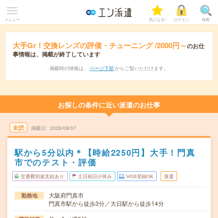
メニュー
気になる!
ログイン
検索
大手Gr！交換レンズの評価・チューニング /2000円～
のお仕
事情報は、掲載が終了しています
掲載時の情報は、
ページ下部
からご覧いただけます。
お探しの条件に近い派遣のお仕事
未読
掲載日
2026/08/07
駅から5分以内＊【時給2250円】大手！門真
市でのテスト・評価
交通費別途支給あり
土日祝日が休み
WEB登録OK
派遣
大阪府門真市
勤務地
門真市駅から徒歩3分／大日駅から徒歩14分