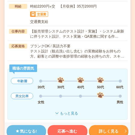
時給2200円+交 【月収例】35万2000円
時給
交通費
交通費支給
【販売管理システムのテスト設計・実施】・システム刷新
仕事内容
に伴うテスト設計、テスト実施・QA業務に関する作…
ブランクOK / 英語力不要
応募資格
テスト設計（観点洗い出し含む）の実務経験をお持ちの
方。顧客との調整や進捗管理の経験をお持ちの方。スキ…
職場の雰囲気
年齢層
20代
30代
40代
50代
60代
男女比率
女性
男性
もっと見る
気になる!
応募へ進む
詳しく見る