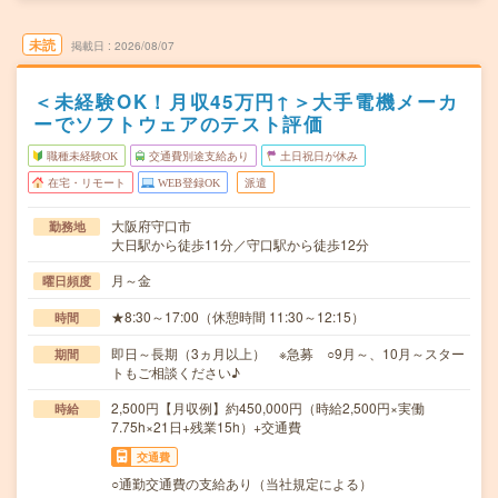
未読
掲載日
2026/08/07
＜未経験OK！月収45万円↑＞大手電機メーカ
ーでソフトウェアのテスト評価
職種未経験OK
交通費別途支給あり
土日祝日が休み
在宅・リモート
WEB登録OK
派遣
大阪府守口市
勤務地
大日駅から徒歩11分／守口駅から徒歩12分
月～金
曜日頻度
★8:30～17:00（休憩時間 11:30～12:15）
時間
即日～長期（3ヵ月以上） ※急募 ○9月～、10月～スター
期間
トもご相談ください♪
2,500円【月収例】約450,000円（時給2,500円×実働
時給
7.75h×21日+残業15h）+交通費
交通費
○通勤交通費の支給あり（当社規定による）