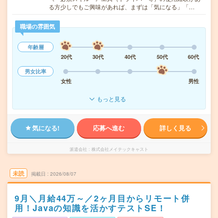
る方少しでもご興味があれば、まずは「気になる」「…
職場の雰囲気
年齢層
20代
30代
40代
50代
60代
男女比率
女性
男性
もっと見る
気になる!
応募へ進む
詳しく見る
派遣会社
株式会社メイテックキャスト
未読
掲載日
2026/08/07
9月＼月給44万～／2ヶ月目からリモート併
用！Javaの知識を活かすテストSE！