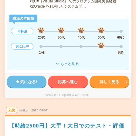
⑴C#（Visual Studio） でのプログラム開発実務経験
⑵Oracle を利用したシステム開…
職場の雰囲気
年齢層
20代
30代
40代
50代
60代
男女比率
女性
男性
もっと見る
気になる!
応募へ進む
詳しく見る
派遣会社
E-agent株式会社（関西）
未読
掲載日
2026/08/07
【時給2500円】大手！大日でのテスト・評価