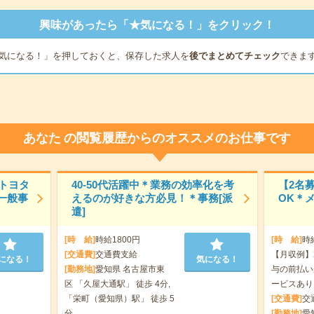
興味があったら「★気になる！」をクリック！
気になる！」を押しておくと、保存した求人を
後でまとめてチェック
できま
あなた
の閲覧履歴からのオススメのお仕事です
【トヨタ
40-50代活躍中＊業務の効率化を考
【2名
一般事
えるのが好きな方必見！＊事務[派
OK＊
遣]
[時 給]
時給1800円
[時 給]
時
[交通費]
交通費支給
【月収例】2
になる！
気になる！
[勤務地]
愛知県 名古屋市東
与の前払い
区 「久屋大通駅」 徒歩 4分,
ービスあり
「栄町（愛知県）駅」 徒歩 5
[交通費]
交
分
[勤務地]
愛