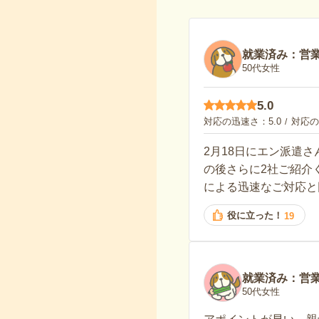
就業済み：営
50代女性
5.0
対応の迅速さ
5.0
対応の
2月18日にエン派遣
の後さらに2社ご紹介
による迅速なご対応と
役に立った！
19
就業済み：営
50代女性