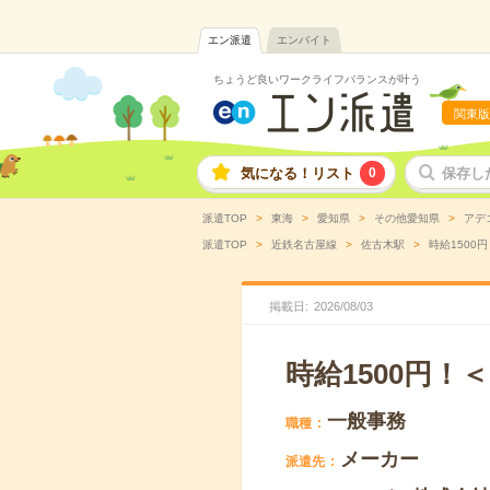
エン派遣
エンバイト
ちょうど良いワークライフバランスが叶う
関東版
気になる！リスト
0
保存し
派遣TOP
東海
愛知県
その他愛知県
アデ
派遣TOP
近鉄名古屋線
佐古木駅
時給1500
掲載日
2026
/
08
/
03
時給1500円
一般事務
職種
メーカー
派遣先