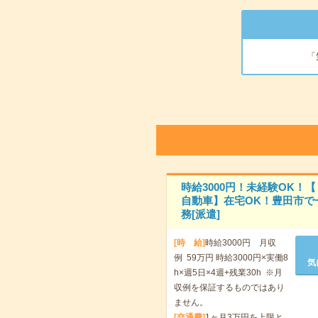
「
時給3000円！未経験OK！
自動車】在宅OK！豊田市で
務[派遣]
[時 給]
時給3000円 月収
例 59万円 時給3000円×実働8
気
h×週5日×4週+残業30h ※月
収例を保証するものではあり
ません。
[交通費]
1ヶ月3万円を上限と